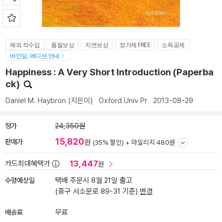
해외 직수입
품절보상
지연보상
정가제 FREE
소득공제
바인딩, 에디션 안내
Happiness : A Very Short Introduction (Paperba
ck)
Daniel M. Haybron
(지은이)
Oxford Univ Pr
2013-08-29
정가
24,350원
15,820
판매가
원
(35% 할인) +
마일리지 480원
13,447
카드최대혜택가
원
수령예상일
택배 주문시 8월 21일 출고
(중구 서소문로 89-31 기준)
변경
배송료
무료