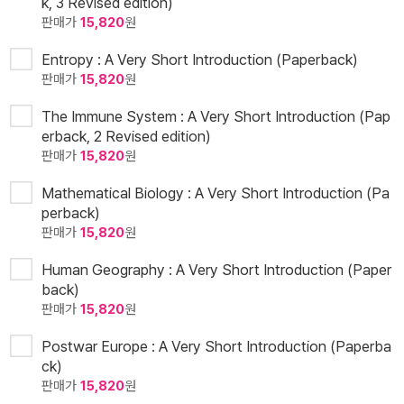
k, 3 Revised edition)
판매가
15,820
원
Entropy : A Very Short Introduction (Paperback)
판매가
15,820
원
The Immune System : A Very Short Introduction (Pap
erback, 2 Revised edition)
판매가
15,820
원
Mathematical Biology : A Very Short Introduction (Pa
perback)
판매가
15,820
원
Human Geography : A Very Short Introduction (Paper
back)
판매가
15,820
원
Postwar Europe : A Very Short Introduction (Paperba
ck)
판매가
15,820
원