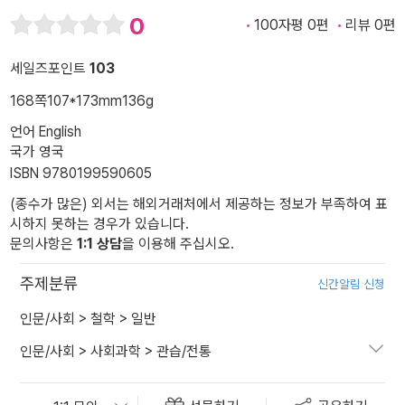
0
100자평 0편
리뷰 0편
세일즈포인트
103
168쪽
107*173mm
136g
언어 English
국가 영국
ISBN 9780199590605
(종수가 많은) 외서는 해외거래처에서 제공하는 정보가 부족하여 표
시하지 못하는 경우가 있습니다.
문의사항은
1:1 상담
을 이용해 주십시오.
주제분류
신간알림 신청
인문/사회
>
철학
>
일반
인문/사회
>
사회과학
>
관습/전통