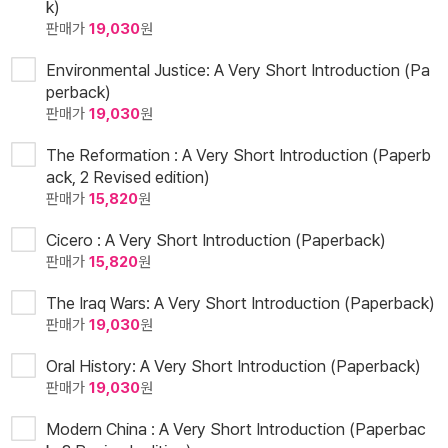
k)
판매가
19,030
원
Environmental Justice: A Very Short Introduction (Pa
perback)
판매가
19,030
원
The Reformation : A Very Short Introduction (Paperb
ack, 2 Revised edition)
판매가
15,820
원
Cicero : A Very Short Introduction (Paperback)
판매가
15,820
원
The Iraq Wars: A Very Short Introduction (Paperback)
판매가
19,030
원
Oral History: A Very Short Introduction (Paperback)
판매가
19,030
원
Modern China : A Very Short Introduction (Paperbac