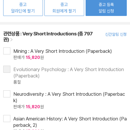
중고
중고
중고 등록
알라딘에 팔기
회원에게 팔기
알림 신청
관련상품 :
Very Short Introductions (총 797
신간알림 신청
권)
Mining : A Very Short Introduction (Paperback)
판매가
15,820
원
Evolutionary Psychology : A Very Short Introduction
(Paperback)
품절
Neurodiversity : A Very Short Introduction (Paperbac
k)
판매가
15,820
원
Asian American History: A Very Short Introduction (Pa
perback, 2)