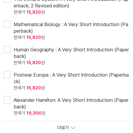
erback, 2 Revised edition)
판매가
15,820
원
Mathematical Biology : A Very Short Introduction (Pa
perback)
판매가
15,820
원
Human Geography : A Very Short Introduction (Paper
back)
판매가
15,820
원
Postwar Europe : A Very Short Introduction (Paperba
ck)
판매가
15,820
원
Alexander Hamilton: A Very Short Introduction (Paper
back)
판매가
19,300
원
더보기