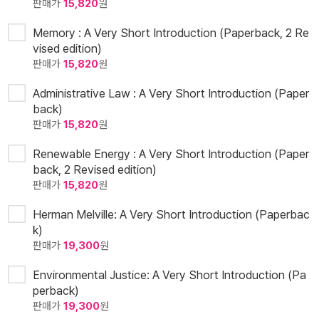
판매가
15,820
원
Memory : A Very Short Introduction (Paperback, 2 Re
vised edition)
판매가
15,820
원
Administrative Law : A Very Short Introduction (Paper
back)
판매가
15,820
원
Renewable Energy : A Very Short Introduction (Paper
back, 2 Revised edition)
판매가
15,820
원
Herman Melville: A Very Short Introduction (Paperbac
k)
판매가
19,300
원
Environmental Justice: A Very Short Introduction (Pa
perback)
판매가
19,300
원