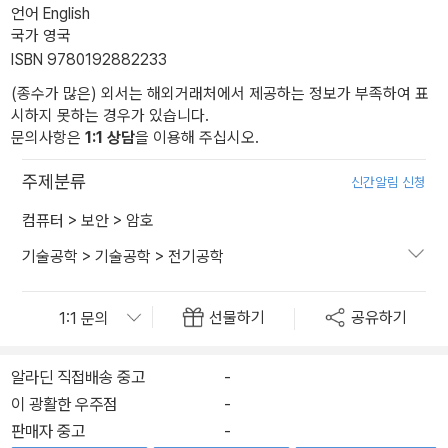
언어 English
국가 영국
ISBN 9780192882233
(종수가 많은) 외서는 해외거래처에서 제공하는 정보가 부족하여 표
시하지 못하는 경우가 있습니다.
문의사항은
1:1 상담
을 이용해 주십시오.
주제분류
신간알림 신청
컴퓨터
>
보안
>
암호
기술공학
>
기술공학
>
전기공학
선물하기
공유하기
알라딘 직접배송 중고
-
이 광활한 우주점
-
판매자 중고
-