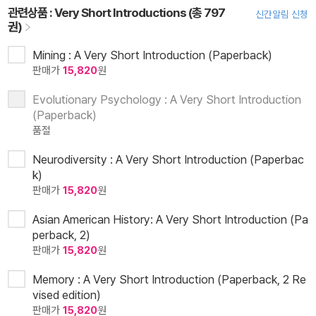
관련상품 :
Very Short Introductions (총 797
신간알림 신청
권)
Mining : A Very Short Introduction (Paperback)
판매가
15,820
원
Evolutionary Psychology : A Very Short Introduction
(Paperback)
품절
Neurodiversity : A Very Short Introduction (Paperbac
k)
판매가
15,820
원
Asian American History: A Very Short Introduction (Pa
perback, 2)
판매가
15,820
원
Memory : A Very Short Introduction (Paperback, 2 Re
vised edition)
판매가
15,820
원