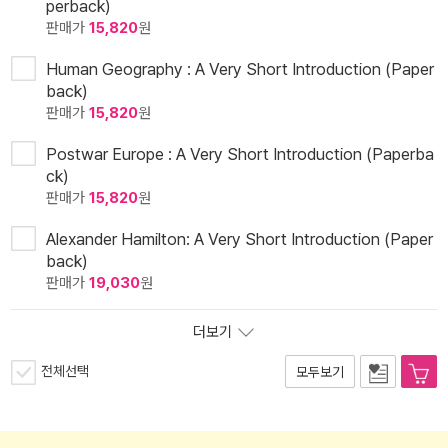
perback)
판매가
15,820
원
Human Geography : A Very Short Introduction (Paper
back)
판매가
15,820
원
Postwar Europe : A Very Short Introduction (Paperba
ck)
판매가
15,820
원
Alexander Hamilton: A Very Short Introduction (Paper
back)
판매가
19,030
원
더보기
전체선택
모두보기