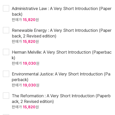
Administrative Law : A Very Short Introduction (Paper
back)
판매가
15,820
원
Renewable Energy : A Very Short Introduction (Paper
back, 2 Revised edition)
판매가
15,820
원
Herman Melville: A Very Short Introduction (Paperbac
k)
판매가
19,030
원
Environmental Justice: A Very Short Introduction (Pa
perback)
판매가
19,030
원
The Reformation : A Very Short Introduction (Paperb
ack, 2 Revised edition)
판매가
15,820
원