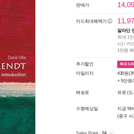
14,0
판매가
11,9
카드최대혜택가
알라딘 
최대 1만
시) / 
1만원 
추가할인
최대
3,0
마일리지
430원(3
+ 5만원
배송료
유료 (도
수령예상일
지금 택배
(중구 서
Sales Point :
24