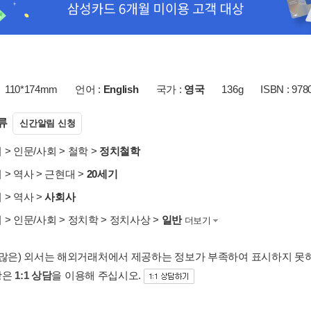
110*174mm
언어 :
English
국가 :
영국
136g
ISBN : 978
류
신간알림 신청
서
>
인문/사회
>
철학
>
정치철학
서
>
역사
>
근현대
>
20세기
서
>
역사
>
사회사
서
>
인문/사회
>
정치학
>
정치사상
>
일반
더보기
 많은) 외서는 해외거래처에서 제공하는 정보가 부족하여 표시하지 못
항은
1:1 상담
을 이용해 주십시오.