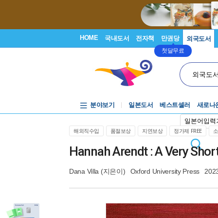
HOME
국내도서
전자책
만권당
외국도서
첫달무료
외국도
분야보기
일본도서
베스트셀러
새로나
일본어입력
해외직수입
품절보상
지연보상
정가제 FREE
Hannah Arendt : A Very Shor
Dana Villa
(지은이)
Oxford University Press
202