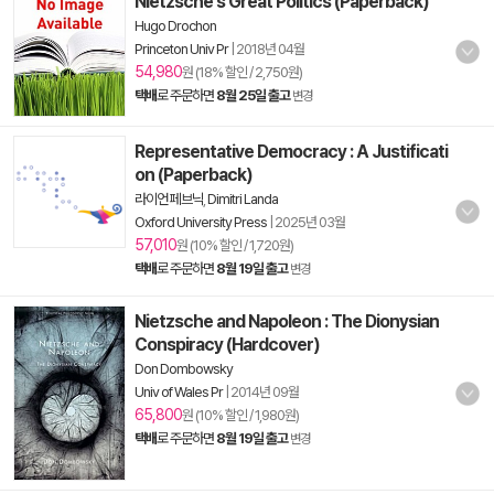
Nietzsche's Great Politics (Paperback)
Hugo Drochon
Princeton Univ Pr
|
2018년 04월
54,980
원 (18% 할인 / 2,750원)
택배
로 주문하면
8월 25일 출고
변경
Representative Democracy : A Justificati
on (Paperback)
라이언 페브닉
,
Dimitri Landa
Oxford University Press
|
2025년 03월
57,010
원 (10% 할인 / 1,720원)
택배
로 주문하면
8월 19일 출고
변경
Nietzsche and Napoleon : The Dionysian
Conspiracy (Hardcover)
Don Dombowsky
Univ of Wales Pr
|
2014년 09월
65,800
원 (10% 할인 / 1,980원)
택배
로 주문하면
8월 19일 출고
변경