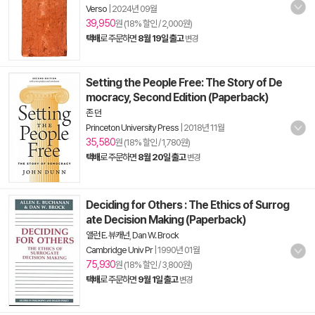
Verso
|
2024년 09월
39,950
원 (18% 할인 / 2,000원)
택배
로 주문하면
8월 19일 출고
변경
Setting the People Free: The Story of De
mocracy, Second Edition (Paperback)
존 던
Princeton University Press
|
2018년 11월
35,580
원 (18% 할인 / 1,780원)
택배
로 주문하면
8월 20일 출고
변경
Deciding for Others : The Ethics of Surrog
ate Decision Making (Paperback)
앨런 E. 뷰캐넌
,
Dan W. Brock
Cambridge Univ Pr
|
1990년 01월
75,930
원 (18% 할인 / 3,800원)
택배
로 주문하면
9월 1일 출고
변경