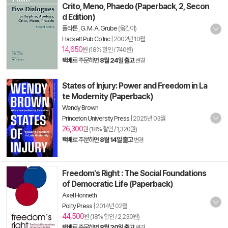
Crito, Meno, Phaedo (Paperback, 2, Secon
d Edition)
플라톤
,
G. M. A. Grube
(옮긴이)
Hackett Pub Co Inc
|
2002년 10월
14,650
원 (18% 할인 / 740원)
택배
로 주문하면
8월 24일 출고
변경
States of Injury: Power and Freedom in La
te Modernity (Paperback)
Wendy Brown
Princeton University Press
|
2025년 03월
26,300
원 (18% 할인 / 1,320원)
택배
로 주문하면
8월 14일 출고
변경
Freedom's Right : The Social Foundations
of Democratic Life (Paperback)
Axel Honneth
Polity Press
|
2014년 02월
44,500
원 (18% 할인 / 2,230원)
택배
로 주문하면
8월 20일 출고
변경