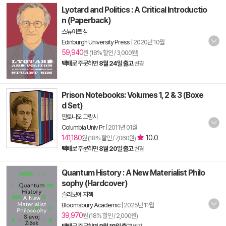
Lyotard and Politics : A Critical Introductio
n (Paperback)
스튜어트 심
Edinburgh University Press
|
2020년 10월
59,940
원 (18% 할인 / 3,000원)
택배
로 주문하면
8월 24일 출고
변경
Prison Notebooks: Volumes 1, 2 & 3 (Boxe
d Set)
안토니오 그람시
Columbia Univ Pr
|
2011년 01월
141,180
10.0
원 (18% 할인 / 7,060원)
택배
로 주문하면
8월 20일 출고
변경
Quantum History : A New Materialist Philo
sophy (Hardcover)
슬라보예 지젝
Bloomsbury Academic
|
2025년 11월
39,970
원 (18% 할인 / 2,000원)