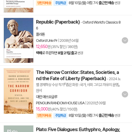
8월 10일 (월) 아침 7시
출근전 배송
양탄자배송
주말특급
변경
Republic (Paperback)
-
Oxford World's Classics 8
6
플라톤
Oxford Univ Pr
|
2008년 04월
12,650
원 (35% 할인 / 380원)
택배
로 주문하면
8월 21일 출고
변경
The Narrow Corridor: States, Societies, a
nd the Fate of Liberty (Paperback)
- 2024 노
벨 경제학상 수상 작가『좁은 회랑 : 국가, 사회 그리고 자유의 운명』
원서
대런 애쓰모글루
PENGUIN RANDOM HOUSE USA
|
2020년 09월
15,000
원 (40% 할인 / 150원)
8월 10일 (월) 아침 7시
출근전 배송
양탄자배송
주말특급
변경
Plato: Five Dialogues: Euthyphro, Apology,