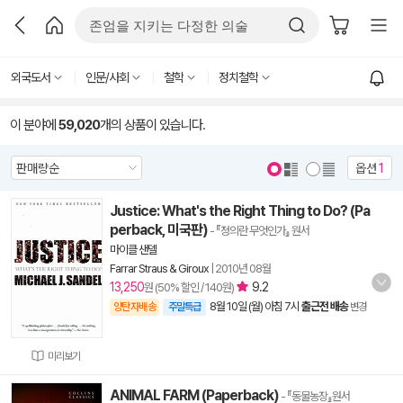
외국도서
인문/사회
철학
정치철학
이 분야에
59,020
개의 상품이 있습니다.
옵션
1
Justice: What's the Right Thing to Do? (Pa
perback, 미국판)
- 『정의란 무엇인가』 원서
마이클 샌델
Farrar Straus & Giroux
|
2010년 08월
13,250
9.2
원 (50% 할인 / 140원)
8월 10일 (월) 아침 7시
출근전 배송
양탄자배송
주말특급
변경
미리보기
ANIMAL FARM (Paperback)
- 『동물농장』원서