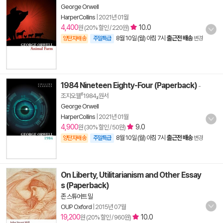
George Orwell
HarperCollins
|
2021년 01월
4,400
10.0
원 (20% 할인 / 220원)
8월 10일 (월) 아침 7시
출근전 배송
양탄자배송
주말특급
변경
1984 Nineteen Eighty-Four (Paperback)
-
조지오웰『1984』원서
George Orwell
HarperCollins
|
2021년 01월
4,900
9.0
원 (30% 할인 / 50원)
8월 10일 (월) 아침 7시
출근전 배송
양탄자배송
주말특급
변경
On Liberty, Utilitarianism and Other Essay
s (Paperback)
존 스튜어트 밀
OUP Oxford
|
2015년 07월
19,200
10.0
원 (20% 할인 / 960원)