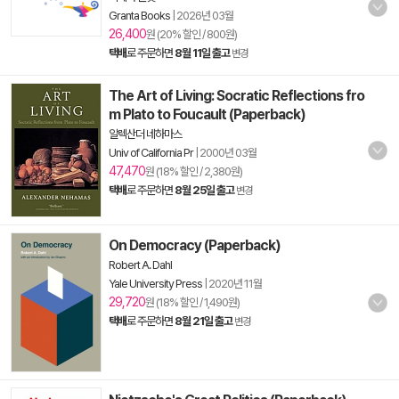
Granta Books
|
2026년 03월
26,400
원 (20% 할인 / 800원)
택배
로 주문하면
8월 11일 출고
변경
The Art of Living: Socratic Reflections fro
m Plato to Foucault (Paperback)
알렉산더 네하마스
Univ of California Pr
|
2000년 03월
47,470
원 (18% 할인 / 2,380원)
택배
로 주문하면
8월 25일 출고
변경
On Democracy (Paperback)
Robert A. Dahl
Yale University Press
|
2020년 11월
29,720
원 (18% 할인 / 1,490원)
택배
로 주문하면
8월 21일 출고
변경