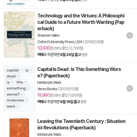
Technology and the Virtues: A Philosophi
cal Guide to a Future Worth Wanting (Pap
erback)
Shannon Vallor
Oxford University Press, USA
|
2018년 06월
53,930
원 (18% 할인 / 2,700원)
택배
로 주문하면
8월 26일 출고
변경
Capital Is Dead : Is This Something Wors
e? (Paperback)
McKenzie Wark
Verso Books
|
2021년 02월
19,960
원 (18% 할인 / 1,000원)
택배
로 주문하면
8월 19일 출고
변경
Leaving the Twentieth Century : Situation
ist Revolutions (Paperback)
McKenzie Wark