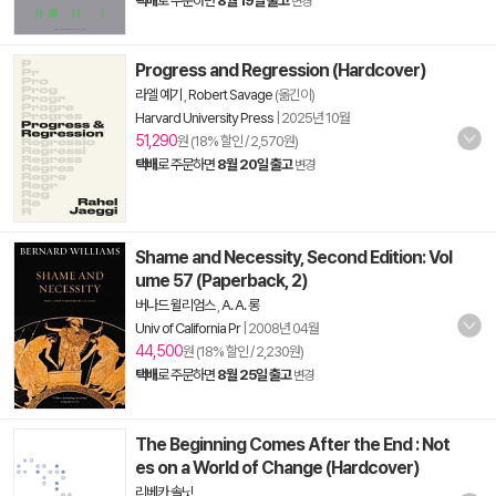
택배
로 주문하면
8월 19일 출고
변경
Progress and Regression (Hardcover)
라엘 예기
,
Robert Savage
(옮긴이)
Harvard University Press
|
2025년 10월
51,290
원 (18% 할인 / 2,570원)
택배
로 주문하면
8월 20일 출고
변경
Shame and Necessity, Second Edition: Vol
ume 57 (Paperback, 2)
버나드 윌리엄스
,
A. A. 롱
Univ of California Pr
|
2008년 04월
44,500
원 (18% 할인 / 2,230원)
택배
로 주문하면
8월 25일 출고
변경
The Beginning Comes After the End : Not
es on a World of Change (Hardcover)
리베카 솔닛