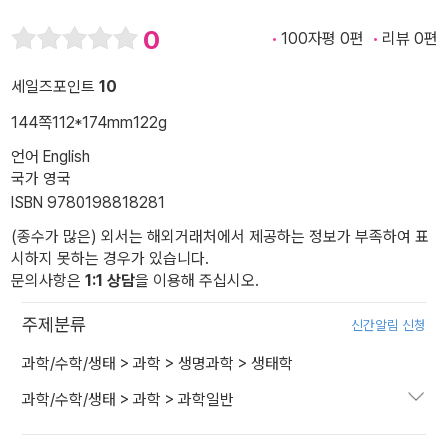
0
100자평 0편
리뷰 0편
세일즈포인트
10
144쪽
112*174mm
122g
언어 English
국가 영국
ISBN 9780198818281
(종수가 많은) 외서는 해외거래처에서 제공하는 정보가 부족하여 표
시하지 못하는 경우가 있습니다.
문의사항은
1:1 상담
을 이용해 주십시오.
주제분류
신간알림 신청
과학/수학/생태
>
과학
>
생명과학
>
생태학
과학/수학/생태
>
과학
>
과학일반