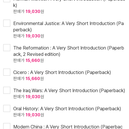
k)
판매가
19,030
원
Environmental Justice: A Very Short Introduction (Pa
perback)
판매가
19,030
원
The Reformation : A Very Short Introduction (Paperb
ack, 2 Revised edition)
판매가
15,660
원
Cicero : A Very Short Introduction (Paperback)
판매가
15,660
원
The Iraq Wars: A Very Short Introduction (Paperback)
판매가
19,030
원
Oral History: A Very Short Introduction (Paperback)
판매가
19,030
원
Modern China : A Very Short Introduction (Paperbac