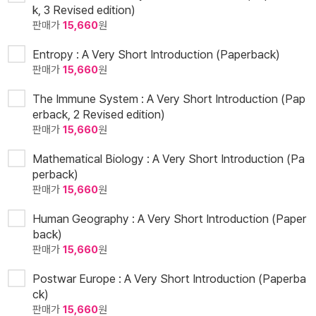
k, 3 Revised edition)
판매가
15,660
원
Entropy : A Very Short Introduction (Paperback)
판매가
15,660
원
The Immune System : A Very Short Introduction (Pap
erback, 2 Revised edition)
판매가
15,660
원
Mathematical Biology : A Very Short Introduction (Pa
perback)
판매가
15,660
원
Human Geography : A Very Short Introduction (Paper
back)
판매가
15,660
원
Postwar Europe : A Very Short Introduction (Paperba
ck)
판매가
15,660
원