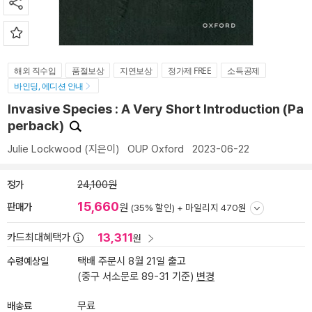
해외 직수입
품절보상
지연보상
정가제 FREE
소득공제
바인딩, 에디션 안내
Invasive Species : A Very Short Introduction (Pa
perback)
Julie Lockwood
(지은이)
OUP Oxford
2023-06-22
정가
24,100원
15,660
판매가
원
(35% 할인) +
마일리지 470원
13,311
카드최대혜택가
원
수령예상일
택배 주문시 8월 21일 출고
(중구 서소문로 89-31 기준)
변경
배송료
무료