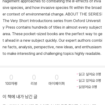
nagement approaches to combating the ill-effects of inva
sive species, and how invasive species fit within the broad
er context of environmental change. ABOUT THE SERIES:
The Very Short Introductions series from Oxford Universit
y Press contains hundreds of titles in almost every subject
area. These pocket-sized books are the perfect way to ge
t ahead in a new subject quickly. Our expert authors combi
ne facts, analysis, perspective, new ideas, and enthusiasm
to make interesting and challenging topics highly readable.
읽고 싶어요 0명
0
0
0
읽고 있어요 0명
100자평
리뷰
마이페이퍼
읽었어요 0명
이 책에 내가 남긴 글