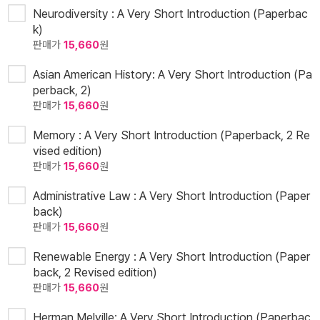
Neurodiversity : A Very Short Introduction (Paperbac
k)
판매가
15,660
원
Asian American History: A Very Short Introduction (Pa
perback, 2)
판매가
15,660
원
Memory : A Very Short Introduction (Paperback, 2 Re
vised edition)
판매가
15,660
원
Administrative Law : A Very Short Introduction (Paper
back)
판매가
15,660
원
Renewable Energy : A Very Short Introduction (Paper
back, 2 Revised edition)
판매가
15,660
원
Herman Melville: A Very Short Introduction (Paperbac