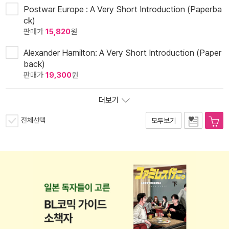
Postwar Europe : A Very Short Introduction (Paperba
ck)
판매가
15,820
원
Alexander Hamilton: A Very Short Introduction (Paper
back)
판매가
19,300
원
더보기
전체선택
모두보기