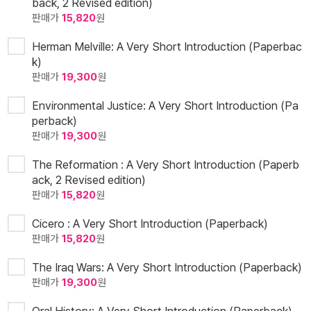
back, 2 Revised edition)
판매가
15,820
원
Herman Melville: A Very Short Introduction (Paperbac
k)
판매가
19,300
원
Environmental Justice: A Very Short Introduction (Pa
perback)
판매가
19,300
원
The Reformation : A Very Short Introduction (Paperb
ack, 2 Revised edition)
판매가
15,820
원
Cicero : A Very Short Introduction (Paperback)
판매가
15,820
원
The Iraq Wars: A Very Short Introduction (Paperback)
판매가
19,300
원