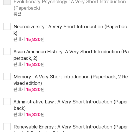
Evolutionary Psychology : A Very Short Introduction
(Paperback)
품절
Neurodiversity : A Very Short Introduction (Paperbac
k)
판매가
15,820
원
Asian American History: A Very Short Introduction (Pa
perback, 2)
판매가
15,820
원
Memory : A Very Short Introduction (Paperback, 2 Re
vised edition)
판매가
15,820
원
Administrative Law : A Very Short Introduction (Paper
back)
판매가
15,820
원
Renewable Energy : A Very Short Introduction (Paper