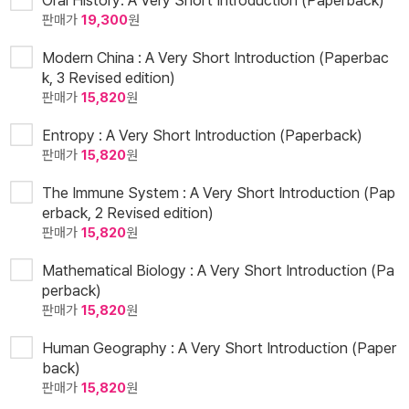
Oral History: A Very Short Introduction (Paperback)
판매가
19,300
원
Modern China : A Very Short Introduction (Paperbac
k, 3 Revised edition)
판매가
15,820
원
Entropy : A Very Short Introduction (Paperback)
판매가
15,820
원
The Immune System : A Very Short Introduction (Pap
erback, 2 Revised edition)
판매가
15,820
원
Mathematical Biology : A Very Short Introduction (Pa
perback)
판매가
15,820
원
Human Geography : A Very Short Introduction (Paper
back)
판매가
15,820
원