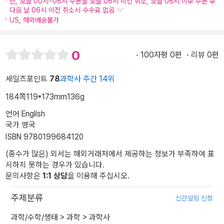
단, 오늘 00시~06시 주문을 오늘 06시 이전 취소, 오늘 06시 이후 주문 후
다음 날 06시 이전 취소시 수수료 없음
US, 해외배송불가
0
100자평 0편
리뷰 0편
세일즈포인트
78
과학사 주간 14위
184쪽
119*173mm
136g
언어 English
국가 영국
ISBN 9780199684120
(종수가 많은) 외서는 해외거래처에서 제공하는 정보가 부족하여 표
시하지 못하는 경우가 있습니다.
문의사항은
1:1 상담
을 이용해 주십시오.
주제분류
신간알림 신청
과학/수학/생태
>
과학
>
과학사