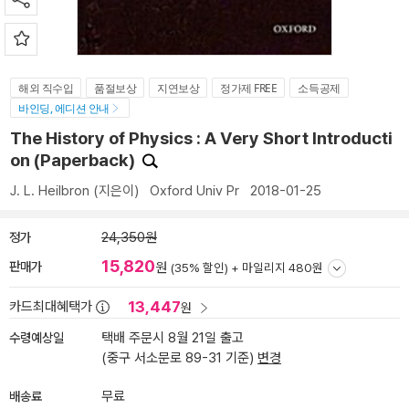
해외 직수입
품절보상
지연보상
정가제 FREE
소득공제
바인딩, 에디션 안내
The History of Physics : A Very Short Introducti
on (Paperback)
J. L. Heilbron
(지은이)
Oxford Univ Pr
2018-01-25
정가
24,350원
15,820
판매가
원
(35% 할인) +
마일리지 480원
13,447
카드최대혜택가
원
수령예상일
택배 주문시 8월 21일 출고
(중구 서소문로 89-31 기준)
변경
배송료
무료