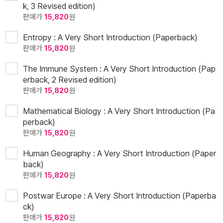
k, 3 Revised edition)
판매가
15,820
원
Entropy : A Very Short Introduction (Paperback)
판매가
15,820
원
The Immune System : A Very Short Introduction (Pap
erback, 2 Revised edition)
판매가
15,820
원
Mathematical Biology : A Very Short Introduction (Pa
perback)
판매가
15,820
원
Human Geography : A Very Short Introduction (Paper
back)
판매가
15,820
원
Postwar Europe : A Very Short Introduction (Paperba
ck)
판매가
15,820
원