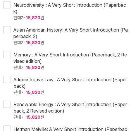
Neurodiversity : A Very Short Introduction (Paperbac
k)
판매가
15,820
원
Asian American History: A Very Short Introduction (Pa
perback, 2)
판매가
15,820
원
Memory : A Very Short Introduction (Paperback, 2 Re
vised edition)
판매가
15,820
원
Administrative Law : A Very Short Introduction (Paper
back)
판매가
15,820
원
Renewable Energy : A Very Short Introduction (Paper
back, 2 Revised edition)
판매가
15,820
원
Herman Melville: A Very Short Introduction (Paperbac