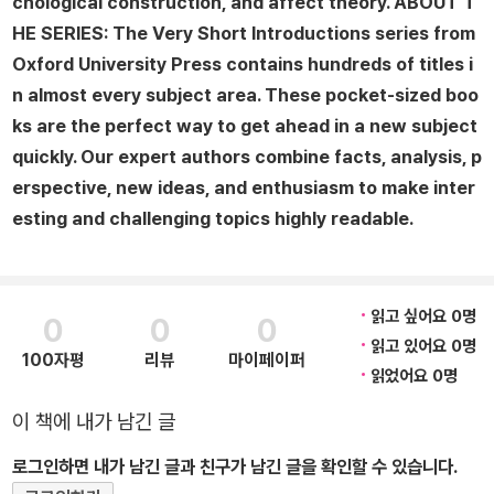
chological construction, and affect theory. ABOUT T
HE SERIES: The Very Short Introductions series from
Oxford University Press contains hundreds of titles i
n almost every subject area. These pocket-sized boo
ks are the perfect way to get ahead in a new subject
quickly. Our expert authors combine facts, analysis, p
erspective, new ideas, and enthusiasm to make inter
esting and challenging topics highly readable.
읽고 싶어요 0명
0
0
0
읽고 있어요 0명
100자평
리뷰
마이페이퍼
읽었어요 0명
이 책에 내가 남긴 글
로그인하면 내가 남긴 글과 친구가 남긴 글을 확인할 수 있습니다.