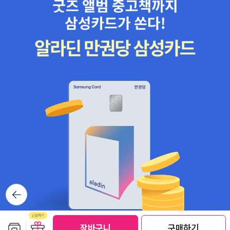
뒤로가
기
보관함담기
선물하기
장바구니
구매하기
선물하기