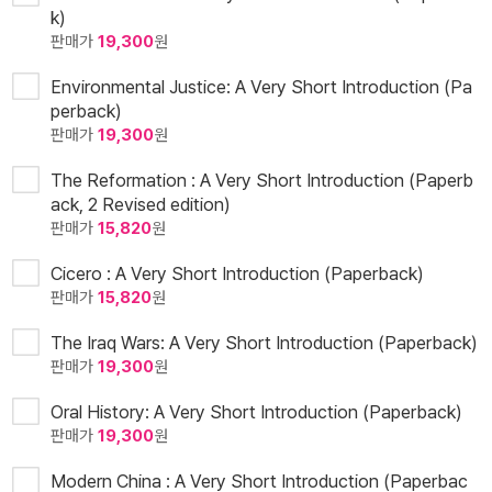
k)
판매가
19,300
원
Environmental Justice: A Very Short Introduction (Pa
perback)
판매가
19,300
원
The Reformation : A Very Short Introduction (Paperb
ack, 2 Revised edition)
판매가
15,820
원
Cicero : A Very Short Introduction (Paperback)
판매가
15,820
원
The Iraq Wars: A Very Short Introduction (Paperback)
판매가
19,300
원
Oral History: A Very Short Introduction (Paperback)
판매가
19,300
원
Modern China : A Very Short Introduction (Paperbac