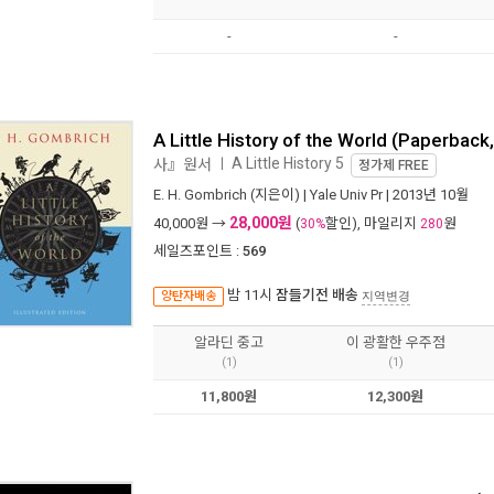
-
-
A Little History of the World (Paperback, 
A Little History 5
사』원서
ㅣ
정가제
FREE
E. H. Gombrich
(지은이) |
Yale Univ Pr
| 2013년 10월
28,000원
40,000
원 →
(
할인), 마일리지
원
30%
280
세일즈포인트 :
569
밤 11시
잠들기전 배송
양탄자배송
지역변경
알라딘 중고
이 광활한 우주점
(1)
(1)
11,800원
12,300원