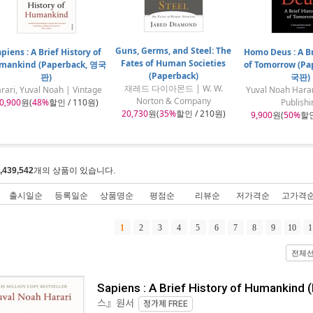
Guns, Germs, and Steel: The
piens : A Brief History of
Homo Deus : A Br
Fates of Human Societies
mankind (Paperback, 영국
of Tomorrow (Pa
(Paperback)
판)
국판)
재레드 다이아몬드 | W. W.
rari, Yuval Noah | Vintage
Yuval Noah Harar
Norton & Company
0,900
원(
48%
할인 / 110원)
Publishi
20,730
원(
35%
할인 / 210원)
9,900
원(
50%
할인
,439,542
개의 상품이 있습니다.
출시일순
등록일순
상품명순
평점순
리뷰순
저가격순
고가격
1
2
3
4
5
6
7
8
9
10
1
전체
Sapiens : A Brief History of Humankin
스』원서
정가제
FREE