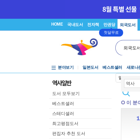
HOME
국내도서
전자책
만권당
외국도서
첫달무료
외국도
분야보기
일본도서
베스트셀러
새로나
일본어입력
역사일반
도서 모두보기
이 분
베스트셀러
스테디셀러
최고평점도서
편집자 추천 도서