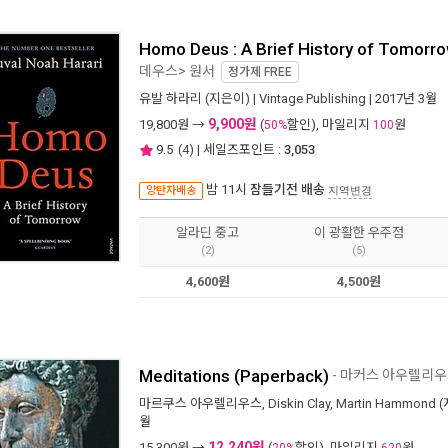
Homo Deus : A Brief History of Tomor
데우스> 원서
정가제
FREE
유발 하라리
(지은이) |
Vintage Publishing
| 2017년 3월
9,900원
19,800
원 →
(
할인), 마일리지
원
50%
100
9.5
(
4
) | 세일즈포인트 :
3,053
밤 11시
잠들기전 배송
양탄자배송
지역변경
알라딘 중고
이 광활한 우주점
(2)
(5)
4,600원
4,500원
Meditations (Paperback)
- 마커스 아우렐리우
마르쿠스 아우렐리우스
,
Diskin Clay
,
Martin Hammond
(
월
12,240원
15,300
원 →
(
할인), 마일리지
원