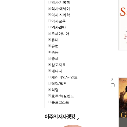
역사 기록학
역사 에세이
역사 지리학
역사교육
역사일반
오세아니아
유대
유럽
중동
중세
참고자료
캐나다
캐러비언/서인도
2.
탐험/발견
혁명
호주/뉴질랜드
홀로코스트
이주의
저자랭킹