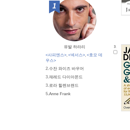
1위
유발 하라리
3.
<사피엔스>
<넥서스>
<호모 데
,
,
우스>
2.
수잔 와이즈 바우어
3.
재레드 다이아몬드
3.
로라 힐렌브랜드
5.
Anne Frank