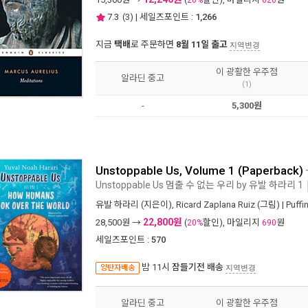
20%
620
7.3
(
3
) | 세일즈포인트 :
1,266
지금
택배
로 주문하면
8월 11일 출고
지역변경
이 광활한 우주점
알라딘 중고
(1)
-
5,300원
Unstoppable Us, Volume 1 (Paperback)
Unstoppable Us 멈출 수 없는 우리 by 유발 하라리 1
유발 하라리
(지은이),
Ricard Zaplana Ruiz
(그림) |
Puffi
22,800원
28,500
원 →
(
할인), 마일리지
원
20%
690
세일즈포인트 :
570
밤 11시
잠들기전 배송
양탄자배송
지역변경
알라딘 중고
이 광활한 우주점