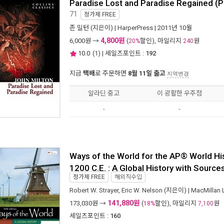
Paradise Lost and Paradise Regained (
71
정가제
FREE
존 밀턴
(지은이) |
HarperPress
| 2011년 10월
4,800원
6,000
원 →
(
할인), 마일리지
원
20%
240
10.0
(
1
) | 세일즈포인트 :
192
지금
택배
로 주문하면
8월 11일 출고
지역변경
알라딘 중고
이 광활한 우주점
-
-
Ways of the World for the AP® World H
1200 C.E. : A Global History with Sources
정가제
FREE
해외직수입
Robert W. Strayer
,
Eric W. Nelson
(지은이) |
MacMillan 
141,880원
173,030
원 →
(
할인), 마일리지
원
18%
7,100
세일즈포인트 :
160