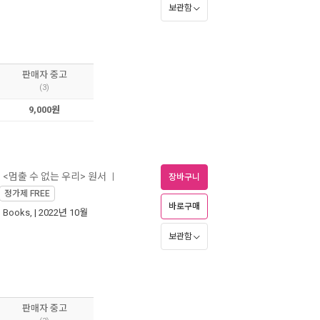
보관함
판매자 중고
(3)
9,000원
- <멈출 수 없는 우리> 원서
ㅣ
장바구니
정가제
FREE
바로구매
n Books,
| 2022년 10월
보관함
판매자 중고