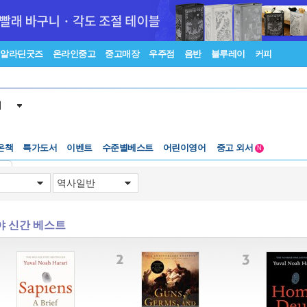
알라딘굿즈
온라인중고
중고매장
우주점
음반
블루레이
커피
서
수준별베스트
중고 외서
온책
특가도서
이벤트
Lexile®
어린이영어
5백원부터
N
수준별베스트
중고 외서
기
야 신간 베스트