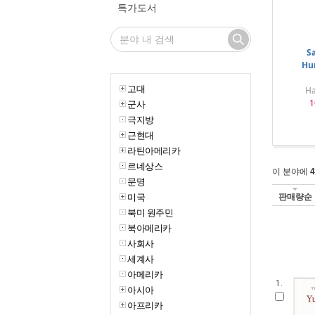
특가도서
Sa
Hu
고대
Ha
1
군사
극지방
근현대
라틴아메리카
르네상스
이 분야에
4
문명
미국
판매량순
북미 원주민
북아메리카
사회사
세계사
아메리카
1.
아시아
아프리카