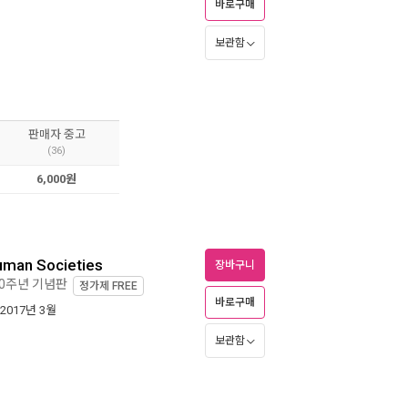
바로구매
보관함
판매자 중고
(36)
6,000원
uman Societies
장바구니
20주년 기념판
정가제
FREE
바로구매
 2017년 3월
보관함