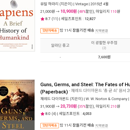
유발 하라리
(지은이) |
Vintage
| 2015년 4월
10,900원
21,000
원 →
(
할인), 마일리지
원
48%
110
8.7
(
11
) | 세일즈포인트 :
12,827
밤 11시
잠들기전 배송
양탄자배송
지역변경
이 광활한 우주점
알라딘 중고
(2)
-
7,600원
Guns, Germs, and Steel: The Fates of H
- 재레드 다이아몬드 '총 균 쇠' 원서 
(Paperback)
재레드 다이아몬드
(지은이) |
W. W. Norton & Company
|
20,730원
31,900
원 →
(
할인), 마일리지
원
35%
210
8.0
(
4
) | 세일즈포인트 :
4,053
밤 11시
잠들기전 배송
양탄자배송
지역변경