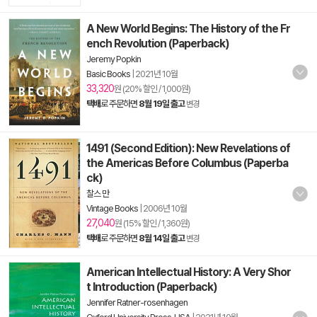
A New World Begins: The History of the Fr
ench Revolution (Paperback)
Jeremy Popkin
Basic Books
|
2021년 10월
33,320
원 (20% 할인 / 1,000원)
택배
로 주문하면
8월 19일 출고
변경
1491 (Second Edition): New Revelations of
the Americas Before Columbus (Paperba
ck)
찰스 만
Vintage Books
|
2006년 10월
27,040
원 (15% 할인 / 1,360원)
택배
로 주문하면
8월 14일 출고
변경
American Intellectual History: A Very Shor
t Introduction (Paperback)
Jennifer Ratner-rosenhagen