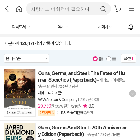
외국도서
역사
사회사
이 분야에
120,171
개의 상품이 있습니다.
옵션
1
Guns, Germs, and Steel: The Fates of Hu
man Societies (Paperback)
- 재레드 다이아몬드
'총 균 쇠' 원서 20주년 기념판
재레드 다이아몬드
W. W. Norton & Company
|
2017년 03월
20,730
8.0
원 (35% 할인 / 210원)
밤 11시
잠들기전 배송
양탄자배송
변경
Guns, Germs And Steel : 20th Anniversar
y Edition (Paperback)
- '총 균 쇠' 20주년 기념판