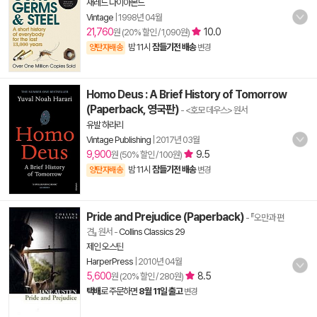
재레드 다이아몬드
Vintage
|
1998년 04월
21,760
10.0
원 (20% 할인 / 1,090원)
밤 11시
잠들기전 배송
양탄자배송
변경
Homo Deus : A Brief History of Tomorrow
(Paperback, 영국판)
- <호모 데우스> 원서
유발 하라리
Vintage Publishing
|
2017년 03월
9,900
9.5
원 (50% 할인 / 100원)
밤 11시
잠들기전 배송
양탄자배송
변경
Pride and Prejudice (Paperback)
- 『오만과 편
견』 원서
-
Collins Classics 29
제인 오스틴
HarperPress
|
2010년 04월
5,600
8.5
원 (20% 할인 / 280원)
택배
로 주문하면
8월 11일 출고
변경