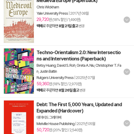
Medieval Europe (Paperback)
Chris Wickham
Yale University Press
|
2017년 08월
29,720
원 (18% 할인 / 1,490원)
택배
로 주문하면
8월 21일 출고
변경
Techno-Orientalism 2.0: New Intersectio
ns and Interventions (Paperback)
Betsy Huang
,
David S. Roh
,
Greta A. Niu
,
Christopher T. Fa
n
,
Justin Battin
Rutgers University Press
|
2025년 07월
59,360
원 (18% 할인 / 2,970원)
택배
로 주문하면
8월 26일 출고
변경
Debt: The First 5,000 Years, Updated and
Expanded (Hardcover)
데이비드 그레이버
Melville House Publishing
|
2021년 05월
50,720
원 (20% 할인 / 2,540원)