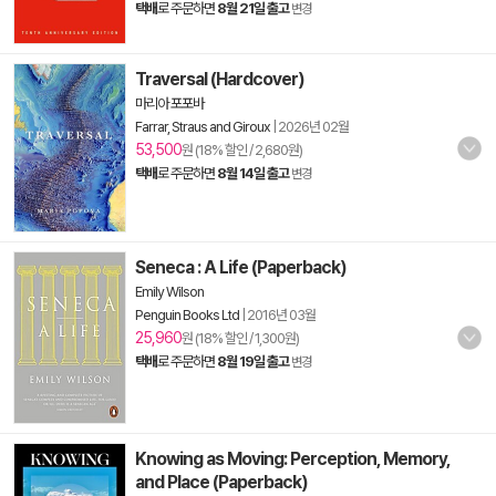
택배
로 주문하면
8월 21일 출고
변경
Traversal (Hardcover)
마리아 포포바
Farrar, Straus and Giroux
|
2026년 02월
53,500
원 (18% 할인 / 2,680원)
택배
로 주문하면
8월 14일 출고
변경
Seneca : A Life (Paperback)
Emily Wilson
Penguin Books Ltd
|
2016년 03월
25,960
원 (18% 할인 / 1,300원)
택배
로 주문하면
8월 19일 출고
변경
Knowing as Moving: Perception, Memory,
and Place (Paperback)