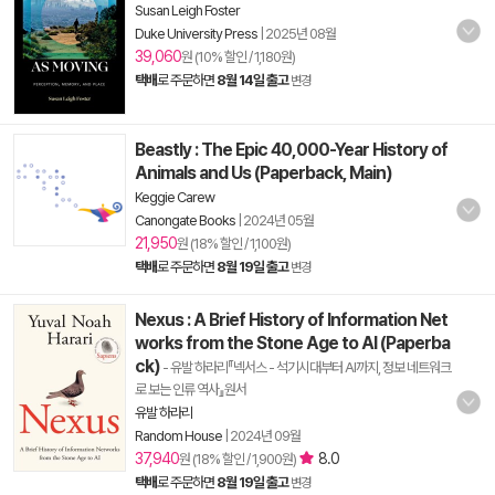
Susan Leigh Foster
Duke University Press
|
2025년 08월
39,060
원 (10% 할인 / 1,180원)
택배
로 주문하면
8월 14일 출고
변경
Beastly : The Epic 40,000-Year History of
Animals and Us (Paperback, Main)
Keggie Carew
Canongate Books
|
2024년 05월
21,950
원 (18% 할인 / 1,100원)
택배
로 주문하면
8월 19일 출고
변경
Nexus : A Brief History of Information Net
works from the Stone Age to AI (Paperba
ck)
- 유발 하라리『넥서스 - 석기시대부터 AI까지, 정보 네트워크
로 보는 인류 역사』원서
유발 하라리
Random House
|
2024년 09월
37,940
8.0
원 (18% 할인 / 1,900원)
택배
로 주문하면
8월 19일 출고
변경