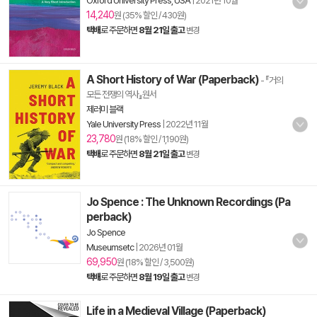
Oxford University Press, USA
|
2021년 10월
14,240
원 (35% 할인 / 430원)
택배
로 주문하면
8월 21일 출고
변경
A Short History of War (Paperback)
- 『거의
모든 전쟁의 역사』원서
제러미 블랙
Yale University Press
|
2022년 11월
23,780
원 (18% 할인 / 1,190원)
택배
로 주문하면
8월 21일 출고
변경
Jo Spence : The Unknown Recordings (Pa
perback)
Jo Spence
Museumsetc
|
2026년 01월
69,950
원 (18% 할인 / 3,500원)
택배
로 주문하면
8월 19일 출고
변경
Life in a Medieval Village (Paperback)