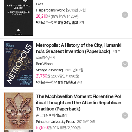
Gies
Harpercollins World
|
2016년 07월
28,210
원 (18% 할인 / 1,420원)
택배
로 주문하면
8월 24일 출고
변경
Metropolis : A History of the City, Humanki
nd's Greatest Invention (Paperback)
- 『메트
로폴리스』원서
Ben Wilson
Vintage Publishing
|
2021년 07월
21,760
원 (20% 할인 / 1,090원)
택배
로 주문하면
8월 11일 출고
변경
The Machiavellian Moment: Florentine Pol
itical Thought and the Atlantic Republican
Tradition (Paperback)
존 그레빌 에이가드 포칵
Princeton University Press
|
2016년 10월
57,920
원 (20% 할인 / 2,900원)