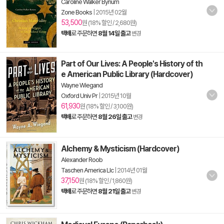
Caroline Walker Bynum
Zone Books
|
2015년 02월
53,500
원 (18% 할인 / 2,680원)
택배
로 주문하면
8월 14일 출고
변경
Part of Our Lives: A People's History of th
e American Public Library (Hardcover)
Wayne Wiegand
Oxford Univ Pr
|
2015년 10월
61,930
원 (18% 할인 / 3,100원)
택배
로 주문하면
8월 26일 출고
변경
Alchemy & Mysticism (Hardcover)
Alexander Roob
Taschen America Llc
|
2014년 01월
37,150
원 (18% 할인 / 1,860원)
택배
로 주문하면
8월 21일 출고
변경