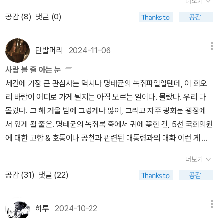
더보기
만 희망적인 내용을, 논리 정연하고 세련된 필치로, 정확히 헤아려주
적으로 행동할 수 있는 기술이며, 알고리즘 지배는 인간 내러티브 외
다. ​컴퓨터(인공지능)는 인간이 조작해야 하는 수동적인 도구가 아니
공감 (
8
)
댓글 (0)
는 그의 매력에 빠졌던 시간이었다. 제목 Nexus의 정의는(p.222)
부에서 작용할 수 있습니다. 저자는 AI가 우리에게 미치는 영향에 대
라 이미 인간의 통제와 이해를 벗어난 능동적인 행위자(286쪽)이며,
‘어떤 개체가 특정 관할 구역과 연결된 것’을 의미한다. 즉, AI의 초연
해 경고하며, 알고리즘이 생각하고 행동할 수 있지만 느낄 수는 없다
AI 알고리즘은 인간이 가르쳐 주지 않은 것을 스스로 학습하며 인간
결성을 의미한다. 이 글의 목적은 AI에 대한 정확한 역사적 관점을 제
고 지적합니다. 이러한 의식은 우리의 정교한 주관성이 큰 두뇌보다
단발머리
2024-11-06
메뉴
경영진이 예측하지 못한 결정을 내릴(294쪽) 수 있다. 우리 행성의
공하는 것이다. 나는 2024년도 직장에서의 나의 경험을 통해 작가의
더 나은 입장을 제공할 수 있음을 시사합니다. 또한 우리가 자유 의지
모든 정보 네트워크는 유기적 연결에 근거해 변화해 왔지만, 컴퓨터
사람 볼 줄 아는 눈
관점에 격하게 동의하며 읽었고, 마지막 결론에서 희망을 읽으며 비
를 행사하는 것이 AI에 대한 통제를 설정하는 책임을 지는 것이라고
(인공지능)는 인간의 상상력이 부여했던 옛 형태(모니터와 키보드)를
세간에 가장 큰 관심사는 역시나 명태균의 녹취파일일텐데, 이 회오
관을 넘어서게 되었다. 인쇄술의 혁명은 문자를 생산하고, 문자는 종
강조합니다. 이는 간단하면서도 어려운 일이며, 변화는 더 나아질 수
버리고 시공간적 한계를 깨뜨릴 것이다(315쪽). 이제 AI를 '이질적인
리 바람이 어디로 가게 될지는 아직 모르는 일이다. 몰랐다. 우리 다
교 망상, 가짜 뉴스, 음모론, 마녀 사냥 등의 역기능을 낳았다. 또한,
있는 가능성이 있습니다. 그는 민주주의가 자기 수정이 가능하지만
지능Alien Intelligence'의 약자로 간주하는 것이 더 나을지도 모른
몰랐다. 그 해 겨울 밤에 그렇게나 많이, 그리고 자주 광화문 광장에
정보 기술은 민주주의나 전체주의 사상에도 순기능과 역기능 역할을
독재는 그렇지 않다고 말하며, 민주주의의 중요성을 강조합니다.결국
다(317쪽). ​소셜 미디어 알고리즘의 비극적인 사례로 유발 하라리는
서 있게 될 줄은. ​명태균의 녹취록 중에서 귀에 꽂힌 건, 5선 국회의원
동시에 감당하며 발전해 왔고, 오늘날엔 인간의 실존을 위협하고 있
저자는 AI의 지배가 재앙이 될 가능성을 경고하며, 우리가 직면한 선
2016-2017년 미얀마에서 페이스북 알고리즘이 반로힝야족 폭력을
에 대한 고함 & 호통이나 공천과 관련된 대통령과의 대화 이런 게 아
다. 무기력한 소수가 된 인간은 이제 적응하고, 살아남아, 번창하기위
택들이 우리의 미래를 결정짓는다고 주장합니다. 그는 인류가 자신의
부추겼던 일을 서술한다. 로힝야족은 미얀마 서부에 거주하며 무슬림
니었고, 김건희에 대한 명태균의 평가였다. 이를 테면 이런 대목. ​김건
해 발버둥치고 있다. 이 책에 가장 많이 반복되는 단어는 fallibility, s
운명을 결정할 책임이 있으며, 이 격렬한 전투에서 한 순간도 낭비할
더보기
공동체를 유지하고 있었다. 2016-2017년 아라칸 로힝야 구세군이
희가 사람 볼 줄 아는 눈이 있는 겨. 사람을 알아볼 줄 알아. ​​명태균이
elf-correcting mechanism이다. 전자는 컴퓨터, 즉, 우리가 절대
여유가 없다고 강조합니다. 저자의 메시지는 명확합니다. 우리는 정
공감 (
31
)
댓글 (22)
라는 소규모 이슬람 조직이 아라칸/라카인주에서 수십 명의 비무슬림
'김건희가 사람 볼 줄 아는 사람'이라고 말했을 때 , 그 근거는 김건희
잊어서는 안되는 AI의 속성이고, 후자는 인간이 AI와 함께 민주주의
보와 기술의 흐름 속에서 우리의 인간성을 재발견하고, 이를 통해 더
민간인을 살해하고 납치했다. 미얀마군과 불교 극단주의자들은 로힝
가 명태균, 즉 자신을 알아보았다는 점이다. 그 지점에서만큼은 명태
를 꽃피울 때, 정보 기술 혁신을 이룰 때 반드시 유념하고 실천해야하
나은 미래를 만들어갈 수 있는 기회를 가져야 합니다. 이 책은 우리에
야족에 대한 민족 청소를 시작해 7,000~2만 5,000명에 이르는 비
균에게는 1만큼의 과장도 없어 보이는데, 김건희는 문자 메시지에서
하루
2024-10-22
메뉴
는 것이다. 이 두가지가 작가가 전체 글을 통해 강조하고 강조하는 것
게 중요한 선택의 기로에 서 있다고 경고하고 있습니다. 앞으로 몇 년
무장 민간인을 죽이고, 1만 8,000~6만 명의 여성과 남성을 강간하