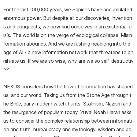
을 활성화시키는 데 기여할 방법을 모색하고 있다. 〈뉴욕타임스〉 〈파
For the last 100,000 years, we Sapiens have accumulated
이낸셜타임스〉 〈가디언〉, CNN과 BBC 등 세계 유수의 언론을 통해
enormous power. But despite all our discoveries, invention
코로나19 사태, 러시아의 우크라이나 침공, 이스라엘-하마스 전쟁 등
s and conquests, we now find ourselves in an existential cr
현안에 대해 발언하며 대중과 소통하고 있다.
isis. The world is on the verge of ecological collapse. Misin
formation abounds. And we are rushing headlong into the
age of AI - a new information network that threatens to an
nihilate us. If we are so wise, why are we so self-destructiv
e?
NEXUS considers how the flow of information has shaped
us, and our world. Taking us from the Stone Age through t
he Bible, early modern witch-hunts, Stalinism, Nazism and
the resurgence of populism today, Yuval Noah Harari asks
us to consider the complex relationship between informati
on and truth, bureaucracy and mythology, wisdom and po