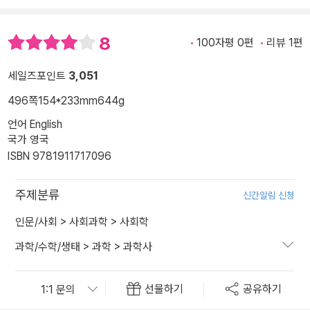
8
100자평 0편
리뷰 1편
세일즈포인트
3,051
496쪽
154*233mm
644g
언어 English
국가 영국
ISBN 9781911717096
주제분류
신간알림 신청
인문/사회
>
사회과학
>
사회학
과학/수학/생태
>
과학
>
과학사
선물하기
공유하기