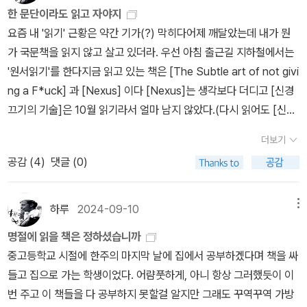
명태균을 선생님, 이라 불렀으니 말이다. ​​​우치다의 주장 중에 마음에
이 아닌가한다.나는 작년에 처음으로 직장에서 ChatGpt를 활용했
동안 우리가 내리는 결정은 AI가 인류에게 희망찬 새로운 장이 될지
한 문단이라도 읽고 자야지
거나 성폭행했다. 이런 폭력을 부채질한 것은 로힝야족을 향한 극심
걸리는(동의하지 않는) 부분이 여럿 있기는 해도, 다시 찾게 되는 저
다. 친한 지인이 많이 사용하는걸 알고 있었으나, 자꾸 의존하면 내가
아니면 치명적인 오류가 될지를 결정하게 될 것입니다. 이는 단순한
요즘 내 '읽기' 근황은 약간 기가(?) 막히다어제 깨달았는데 내가 뭔
한 증오였는데, 선전의 대부분이 페이스북을 통해 퍼져나갔다고 한다
자인데, 그의 책에서 이런 문장을 만나게 되면 '오, 역시~~ 괜찮은
생각하는 힘이 줄어들까봐 일부러 사용하지 않으려고 했는데, 작년
경고가 아니라, 우리 모두가 함께 고민하고 행동해야 할 문제입니다.
가 국문책을 읽지 않고 살고 있더라. 우선 아침 출근길 지하철에서는
(287쪽). ​인간 개발자와 경영진이 알고리즘에 잔인하고 부정적인 결
데?' 그런 생각이 든다. ​​ 유대인은 행동하는 자신을 주시하고, 사고하
후반부에는 같은 사무실 대부분의 동료가 사용해서 나도 안할 수가
인류가 자신의 운명을 스스로 결정할 수 있는 능력을 가지고 있으며,
'원서읽기'를 한다지금 읽고 있는 책은 [The Subtle art of not givi
정을 내리도록 '입력/지시'하지는 않았을 것이다. 하지만, AI 알고리즘
는 자신을 주시하도록 저주받았다고 사르트르는 쓰고 있다. 그러나
없었다. 처음엔 너무 신세계라서 깜짝 놀랐고 많이 의존했었다. 난 AI
이러한 능력을 발휘하기 위해서는 정보 네트워크와 기술에 대한 깊은
ng a F*uck] 과 [Nexus] 이다 [Nexus]는 생각보다 더디고 [신경
은 독자적 학습을 통해 판단을 내리고, 결정을 내릴 수 있다. 컴퓨터
그 저주는 본래 모든 인간에게 부여된 것이 아니었던가? 인간은 스스
가 틀릴 수 있다는 생각을 못했기에 산출된 내용을 가지고 동료와 협
이해와 비판적 사고가 필요하다고 강조합니다.결론적으로, 단순한 역
끄기의 기술]은 10월 읽기라서 얼마 남지 않았다.(다시 읽어도 [신경
(인공지능)의 결정은, 이세돌과 알파고의 결전에서 확인되듯, 인간이
로 인간이 되는 것이 아니라, 타인으로부터 받는 승인을 우회하여 비
의했다가 엄청 망신당한 적이 있다. 기계를 믿었던 내가 너무 실망스
사적 서술이 아닌, 현재와 미래의 사회적, 정치적 도전에 대한 심도 있
끄기의 기술]은 정말 잘 쓴 책 같다) 그리고 점심 시간에는 새로 구독
이해할 수 있는 범주 너머, 인간이 해석할 수 있는 범위 밖에 있다. 이
로소 인간이 된다('자기의식'은 오직 타자로부터 승인을 받은 후에만
더보기
럽고 부끄러웠다. 그후로 여러 번 테스트를 해보니 역시나 할 때마다
는 논의를 제공합니다. 우리는 이 책을 통해 정보와 기술이 우리의 삶
한 NY Times Daily News letter를 읽는다(참고로 이건 오늘의 뉴
게 하라리의 요점이다. 컴퓨터(인공지능)은 의식이 없지만 지능이 있
존재한다)고 쓴 사람은 헤겔이 아니었던가? (『유대문화론』, 193쪽) ​​
공감 (
4
)
댓글 (0)
틀린 답을 제공하며 많은 오류가 있다는걸 알게 되었다. 나에게 I’m s
에 미치는 영향을 재조명하고, 더 나아가 인류의 지속 가능한 미래를
스레테) 참고로 News letter는 이것저것 구독하는데 모두 정리하고
는 상태에 도달했다는 것. 지능은 목표의 달성을 가능케 하는 능력을
그렇다. 인간은 타인으로부터 받는 승인을 우회하여 비로소 인간이
orry를 여러 번 표현하는 ChatGpt에게 많은 실망을 하면서도 빠르
위한 방향성을 모색해야 합니다. 저자의 메시지는 명확합니다. 우리
2개 정도만 남겼다이건 특별히 남긴 거니까 찬찬히 하나하나 짚어가
말하고, 그 목표의 달성을 위해 인간은 도덕적 판단을 경유하지만, 컴
된다. 둘 이상의 인간이 함께 모여 생활하면서 만들어지는 사회 속에
고 신속하며 효율적인 면이 없는 것은 아니라서 여전히 의존하고 있
는 변화하는 시대 속에서 우리의 주체성을 잃지 않고, 책임감 있게 행
며 읽고 있는데 수월한 글도 있고 그렇지 않은 글도 있어서 편차가 좀
퓨터(인공지능)은 그 도덕적 판단 지점을 우회할 수 있다는 것. 전혀
하루
2024-09-10
메뉴
서 나를 대상으로 하여 만들어진 타인의 평가가 그처럼 중요한 이유
다. 그래서 작가가 왜 fallible, fallibility란 단어를 그리 많이 반복했
동해야 합니다.
있음아무튼 이렇게 읽고 집에 돌아가는 지하철에서는 뭘 읽지 않는다
새로운 존재, 인간에 필적할 만한 존재가 탄생했다는 것이다. 인간의
이다. 타인의 인정, 타인의 승인을 통해 나는 어떤 한 인간으로 비로소
명절에 읽을 책은 정하셨습니까
는지 너무나 공감이 된다. 사실 인간이 만든 기계이라는 점을 기억하
기본적으로 사람이 깔릴 것처럼 많아서 뭘 읽는게 불가능해서 주로
손으로. 그 일이 일어났다는 것이다. ​​​분초를 다투지 못했던 건 오늘도
'만들어진다'. ​김건희가, 검찰총장의 아내이며, 야당의 가장 강력한 대
중고등학교 시절에 한주의 마지막 날에 집에서 공부하겠다며 책을 싸
면 너무나 당연한 결과이지 않은가?소크라테스의 말처럼, ‘I don’t k
듣는 편이 시간에는 보통 팟케스트를 듣는 편이다 이렇게 집에 가면
이런저런 집안일로 바빴기 때문이다. 노력하고 애쓴 대로 되지 않지
선후보자의 아내이며, 대통령의 배우자인 김건희가 명태균을 '선생
들고 집으로 가는 학생이었다. 어럄풋하게, 아니 항상 그러했듯이 이
now’가 지혜에 이르는 본질적인 길이며, 모든 알고리즘도 실수할 수
아침에 배달온 경제신문이 있어서 후루룩 넘기면서 헤드라인을 확인
만, 가끔은 노력하지 않았는데도 얻게 되는 개이득이 존재하고. 그래
님'이라고 불렀을 때, 명태균은 비로소 선생님이 '되어' 버린 것이다.
번 주고 이 책들을 다 공부하지 못할걸 알지만 그래도 꾸역꾸역 가방
있다는 것을 항상 기억해야 한다. 내가 이 책에서 놀란 것은 알고리즘
한다이미 아침에 온 신문이니 어제 뉴스이고 하루 지난게 아닌가 싶
서 아빠한테 고맙다고 하라고 2회 연속 말했다가, 선물의 증여자와