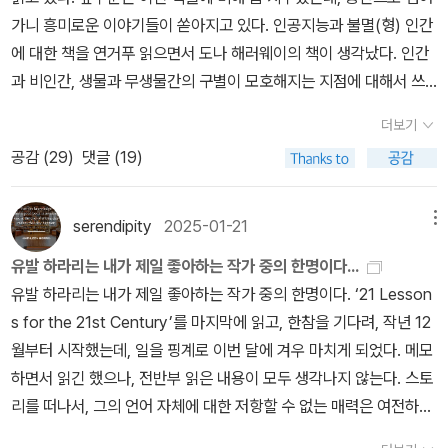
을 어떻게 이룰 수 있는가?'를 제기하지만, 교훈적으로 답하는 데에는
가니 흥미로운 이야기들이 쏟아지고 있다. ​인공지능과 불멸(형) 인간
관심이 없습니다. 대신 그는 “사피엔스”, 즉 “지혜로운 인간”에 대한
에 대한 책을 연거푸 읽으면서 도나 해러웨이의 책이 생각났다. 인간
비판을 제시하며, 우리는 지혜롭지 않다고 말합니다. 우리는 똑똑하
과 비인간, 생물과 무생물간의 구별이 모호해지는 지점에 대해서 쓰
지만, 아무리 똑똑해도 좋은 삶의 지혜는 우리에게서 멀어져 있습니
고 싶었다. 차이와 구별을 넘어, 본질에 대한 지난한 집착에 대한 글을
더보기
다. 우리가 자기 파괴적인 이유에 대해 생각하는 데 더 관심이 있으며,
쓰고 싶었다. 해러웨이 책을 3-4권 읽었고 페이퍼도 여러 개 쓴다고
이러한 자기 파괴적 행동의 원인을 탐구합니다. 또, 저자는 인본주의
공감 (
29
)
댓글 (19)
썼는데, 어디서부터 어떻게 써야 할지 잘 모르겠어서, 챗지피티에게
자로서 본질적인 인간 활동을 개인주의가 아니라 “협력”할 수 있는
물어보았다. ​'인공지능이 인간과 유사한 육체의 형태를 가진 휴먼노
능력으로 정의합니다. 이는 인간의 복잡성을 만들어내는 요소이며,
이드로 진화하고 인간이 사이보그로 변해갈 때, 서로 간의 차이와 유
serendipity
2025-01-21
메뉴
우리가 개인으로서 홀로 행동할 수 있는 것이 아니라 복잡하고 광범
사점에 대해서, 도나 해러웨이의 입장을 기본으로 해서 정리해 줘.' ​
유발 하라리는 내가 제일 좋아하는 작가 중의 한명이다...
위한 집단성을 위한 능력입니다. 그는 이러한 협력의 능력이 우리의
아, 너무나 야무지게 정리된 깔끔한 글이여. 아무도 모르게 나는 그만
유발 하라리는 내가 제일 좋아하는 작가 중의 한명이다. ‘21 Lesson
선물이자 아킬레스건이라고 제안합니다. 이 “선물”은 방대한 정보 기
절필을 선언해 버리고. 아, 어쩌란 말이냐, 이 아픈 가슴을. ​​​최근에 AI
s for the 21st Century’를 마지막에 읽고, 한참을 기다려, 작년 12
술을 발전시키도록 이끌었지만, 정보가 본질적인 “선”이 아니라고 강
에 대한 책들을 연거푸 읽지 않았더라면 나는 유발 하라리의 이 책을
월부터 시작했는데, 일을 핑계로 이번 달에 겨우 마치게 되었다. 메모
조합니다. 즉, 정보는 진실로 이어지는 것이 아니며, 지혜로도 이어지
읽으며 충격을 받았을 것이다. 하지만, 똑같은 이야기를 이제 4번째
하면서 읽긴 했으나, 전반부 읽은 내용이 모두 생각나지 않는다. 스토
지 않습니다. 오히려 우리의 과도한 정보는 혼란과 무력감만을 초래
듣는 사람이어서, 인류 멸망에 대한 마음의 준비를 했던 사람이어서,
리를 떠나서, 그의 언어 자체에 대한 저항할 수 없는 매력은 여전하다.
한다고 주장합니다.AI는 이러한 문제를 백 배로 악화시키며, 우리의
그렇게 놀라거나 충격받지는 않았다. 물론 깊은 한숨과 걱정, 그리고
누구나 공감할 수 있지만 표현할 수 없는 것을, 누구도 생각지 못하지
주체성에 대한 위협을 남깁니다. AI는 인간의 통제와 개입 없이 독립
나 몰라라의 마음. 350쪽까지 읽은 내가 짚은 이 책의 핵심은 이러하