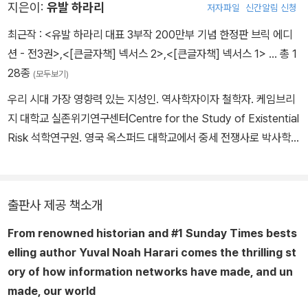
지은이:
유발 하라리
저자파일
신간알림 신청
최근작 :
<유발 하라리 대표 3부작 200만부 기념 한정판 브릭 에디
션 - 전3권>
,
<[큰글자책] 넥서스 2>
,
<[큰글자책] 넥서스 1>
… 총 1
28종
(모두보기)
우리 시대 가장 영향력 있는 지성인. 역사학자이자 철학자. 케임브리
지 대학교 실존위기연구센터Centre for the Study of Existential
Risk 석학연구원. 영국 옥스퍼드 대학교에서 중세 전쟁사로 박사학위
를 받은 뒤 예루살렘 히브리 대학교 역사학과 교수를 역임했다. 역사
와 생물학의 관계, 호모 사피엔스와 다른 동물 간의 본질적 차이, 21
세기 들어 과학과 기술이 불러일으킨 윤리적 문제 등 거시적인 주제
출판사 제공 책소개
를 연구하고 있다. 2022년 미국 외신기자협회 명예상을 수상했고, 2
From renowned historian and #1 Sunday Times bests
018년·2020년·2026년에 다보스에서 열린 세계경제포럼에서 인류
elling author Yuval Noah Harari comes the thrilling st
의 미래에 관해 기조연설을 했다. 2019년 배우자 이치크 야하브와 교
ory of how information networks have made, and un
육과 스토리텔링 부문의 사회적 기업인 ‘사피엔스십Sapienship’을
made, our world
공동 창립해 현재 세계가 직면한 가장 중요한 문제들에 대한 공론장