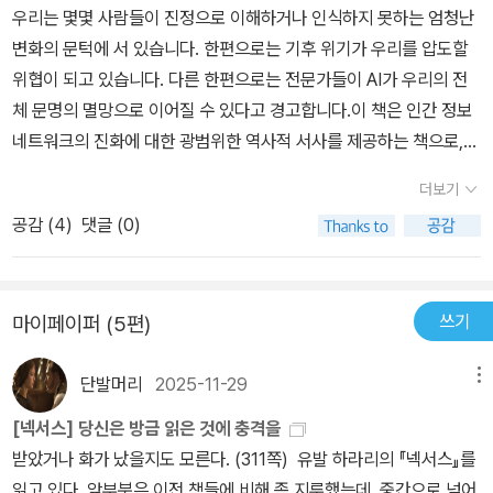
우리는 몇몇 사람들이 진정으로 이해하거나 인식하지 못하는 엄청난
변화의 문턱에 서 있습니다. 한편으로는 기후 위기가 우리를 압도할
위협이 되고 있습니다. 다른 한편으로는 전문가들이 AI가 우리의 전
체 문명의 멸망으로 이어질 수 있다고 경고합니다.이 책은 인간 정보
네트워크의 진화에 대한 광범위한 역사적 서사를 제공하는 책으로,
가장 초기의 인간 커뮤니케이션 시스템에서부터 인공지능(AI)으로
더보기
주도되는 현대 디지털 시대에 이르기까지를 아우릅니다. 이 책은 역
공감 (
4
)
댓글 (0)
사, 철학, 기술, 정치 사상을 결합하여 인간 사회가 정보의 흐름에 의
해 어떻게 형성되어 왔고 현재도 형성되고 있는지를 다각적으로 탐구
합니다. 저자는 정보가 단순한 커뮤니케이션 이상의 의미를 지닌다고
쓰기
마이페이퍼 (5편)
강조하며, 인간 네트워크와 사회가 구축된 근본적인 토대임을 설명합
니다 인간이 신화를 만들어내는 종으로서의 성격과 복잡한 시스템을
단발머리
2025-11-29
메뉴
창조하는 능력에 대해 직설적으로 접근하며, 우리의 의식에 강하게
파고듭니다. 그는 모든 것을 비판적으로 분석하고, 어떤 것도 신성하
[넥서스] 당신은 방금 읽은 것에 충격을
지 않다고 주장합니다. 저자 유발 하라리는 서양 철학이 수천 년 동안
받았거나 화가 났을지도 모른다. (311쪽) ​​​ 유발 하라리의 『넥서스』를
답하려고 했던 질문인 '좋은 삶을 만드는 것은 무엇이며, 우리는 그것
읽고 있다. 앞부분은 이전 책들에 비해 좀 지루했는데, 중간으로 넘어