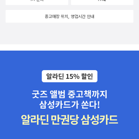
나의 '진짜' <읽고 있어요>는 3일 이내에 펼쳐 본 책으로만 한정하기
sciousness)을 의미하는 것이 아님을 언급한다. 물론 Tripadvisor
로. 요즘 나의 '읽고 있어요'는 다음의 책들이다. ​ ​​시간이 참 잘도 간다.
앱처럼 비영리 동료 감시 네트워크를 자발적으로 형성하며 여행객들
중고매장 위치, 영업시간 안내
서운한 마음에 책을 샀다. 딱 두 권만 샀다. 내가 그렇게 소박한 사람
에게 좋은 정보을 제공할 수도 있다.트럼프가 47대 대통령으로 취임
이다. 두 권 사도 내년 다이어리랑 프레첼 주더라. 세상에... 2025년
하는 영상을 보았다. 작가는 트럼프가 globalist를 포기하고 patriot
에도 지구에 사람이 살고 있다니. 2025년 다이어리가 나왔다고 한
의 길을 갔다고 했다. 그러나 실상 세계주의자와 애국주의자의 길은
상호배탁적인 개념이 아니라 상호협력, 공생, 이타주의임을 강조한
다. (cooperation, symbiosis, and altruism) 글로벌 협력이 자국
에 도움이 됨을 우리는 코로나 팬데믹의 경험으로도 배우지 않았는
거? 차후, 알파 포식자는 AI가 될 것이고, 그 AI는 변화 가능성이 있
다. 모든 낡은 것들도 한 때는 새로운 것이었다. (Every old thing w
as once new. p. 393) AI는 인간이 만든 새로운 지능이지만 언젠
가 잘 길들여진 낡은 것이 될 것이고, 우리는 더 아름다운 세상을 만들
수 있다는 희망을 던지고 있다. 역사의 유일한 상수는 변화이다(The
only constant of history is change. p. 400)라는 멋진 말로 긍
정적 변화를 암시한다. 결국, 열쇠는 인간의 손에 달려 있다는 말이 아
닐까? 아무리 좋고 유익한 것이라 할지라도 어떤 취지와 목적으로 만