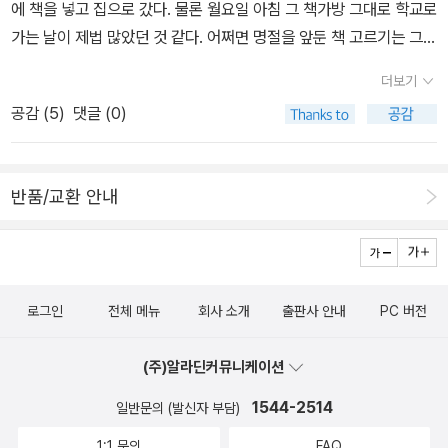
여러 기타(?) 안건을 제안하고, 지시를 전달하고, 정책을 조율하는 사
에 책을 넣고 집으로 갔다. 물론 월요일 아침 그 책가방 그대로 학교로
도 편향이 있다는 것이다. Computer Bias가 있다니 얼마나 무서운
지만 그래도 헤드라인 정도는 꼼꼼히 읽는다눈길이 가면 앉아서 꼼꼼
수증자에게 동시에 타박을 듣고야 말았다. ​다시 분초를 다퉈야겠다. ​​
람이 '될' 수 있는 것이다. ​​​『Tell me everything』에서 밥의 아내 마가
가는 날이 제법 많았던 것 같다. 어쩌면 명절을 앞둔 책 고르기는 그런
이야기인가? 여성 혐오, 흑인 차별에 관한 예시가 있다. 지력(intelle
하게 읽는 편인데 날마다 뉴스를 읽는 밀도는 다른 편이다 어제도 이
렛은 목사다. 크리스마스 이브 파티에서 그녀의 설교에 대해 언급하
것 같다. 다 읽지 못할걸 알아도 주말보다 조금 긴 시간이 주어지면 일
ctuals)과 감시(surveillance)면에서 뛰어난 것뿐만 아니라, 창의력
런 하루를 보내고 잠들 준비를 하는데 가만히 생각해보니 국문책을
더보기
며 윌리엄이 말한다. ​Willaim said to Margaret, as he raised his
단 책을 고른다. 그 책을 다 못 읽어도 상관없다. 일단 책을 고르는 일
(creativity)과 감성 지수(emotional intelligence)면에서도 인간
하나도 안 읽고 있더라.세상에 지금 이게 무슨 상황이지 싶어서 하루
공감 (
5
)
댓글 (0)
glass, 'Great job tonight, Margaret. Really, really great job.'
자체가 즐거우니까. 책을 골라서 방 한 구석에 쌓아놓으면 다 읽지 못
을 능가한다는 것도 매우 놀라운 점이다. AI가 인간과 친밀감을 형성
종일 내가 뭘 읽는지를 생각해봤더니 저렇더라.오늘부터 다시 한 문
(45p) ​윌리엄의 칭찬이 반드시 필요하다고 말하는 게 아니다. 어떤
해도 흐뭇한 마음이 든다. 명절이란 대략 그런 기분인 것이다.그래서
하고 친밀감은 강력한 무기가 된다. (Intimacy is an extremely po
단이라고 읽고 하루를 마무리해야겠다.
사람에게는 그 칭찬이 부담스러울 수도 있고. 진짜 그런 사람도 있다.
일단 이정도로 추렸다는 이야기.이중에서 얼마나 읽을지 모르겠네
werful weapon. p.342) 새로운 인간(new human)이 된 컴퓨터
반품/교환 안내
(있더라) 칭찬하는 말을 듣기 싫어하는 사람, 드물긴 하지만 있긴 하
(2024.09.11 추가)
가 소수의 무기력한 인간(powerless minority)과 사랑에 빠지기도
다. 하지만 대부분의 경우 사람들은 자신에 대한 긍정적인 평가를 '긍
한다. Chatbot과 사랑에 빠져서 digital death를 거절하여 (그 좋
정적으로' 받아들인다. 어느 경우에는 아주 심플한 언급도(심지어 칭
은) 구글 직장까지 포기했던 직원이야기도 있다. AI가 탁월한 정서적
찬이 아닌 '간단한' 언급마저도) 그 사람에게는 작은 위로와 뛸 듯한
공감대까지 형성할 수 있다는 것이 웬지 비현실적으로 들리지 않지만
기쁨을 선사하기도 한다. ​타인의 평가로 인해 만들어지는 나. 타인의
로그인
전체 메뉴
회사 소개
출판사 안내
PC 버전
무섭다는 생각이 든다.또한, 알고리즘이 제공하는 정보(Informatio
승인으로 구성된 나. 특별히 할 일이 없기도 하지만, 시간이 허락된다
n)가 진리(truth)를 희생하여 질서(order) 형성에 기여했던 것을 기
면(허락될 예정) 오래오래 생각하고픈 주제이긴 하다. ​​​<읽고 있어요
(주)알라딘커뮤니케이션
억하며 진리와 질서 사이의 균형을 맞추기위해 노력해야 한다. Face
>가 한없이 길어지는 것에 부담을 갖고 있지는 않지만, 솔직히 ‘읽고
book 알고리즘이 미얀마 인종 청소 캠페인에 결정적인 역할을 했던
1544-2514
일반문의 (발신자 부담)
있어요'는 3-4권을 넘기기 힘들다. 그래서 최근에 기준을 바꾸었다.
것을 여러 번 강조하며 지능(intelligence)이 있다는 것이 의식(con
1:1 문의
FAQ