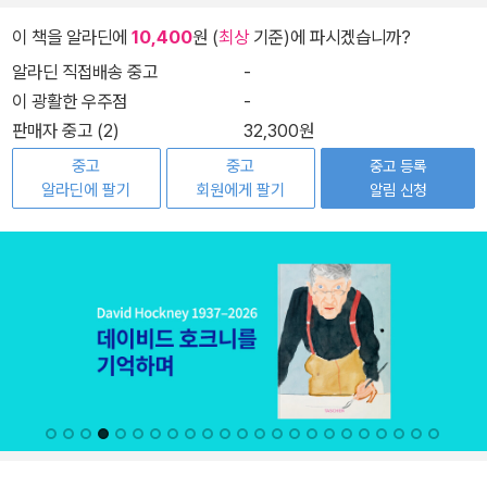
이 책을 알라딘에
10,400
원 (
최상
기준)에 파시겠습니까?
알라딘 직접배송 중고
-
이 광활한 우주점
-
판매자 중고 (2)
32,300원
중고
중고
중고 등록
알라딘에 팔기
회원에게 팔기
알림 신청