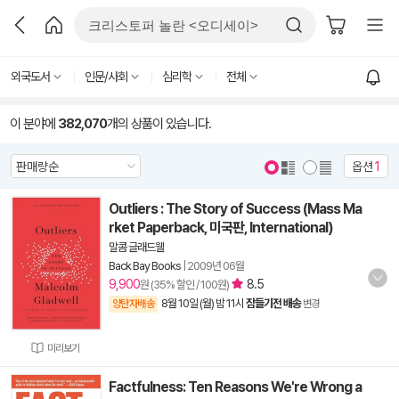
외국도서
인문/사회
심리학
전체
이 분야에
382,070
개의 상품이 있습니다.
옵션
1
Outliers : The Story of Success (Mass Ma
rket Paperback, 미국판, International)
말콤 글래드웰
Back Bay Books
|
2009년 06월
9,900
8.5
원 (35% 할인 / 100원)
8월 10일 (월) 밤 11시
잠들기전 배송
양탄자배송
변경
미리보기
Factfulness: Ten Reasons We're Wrong a