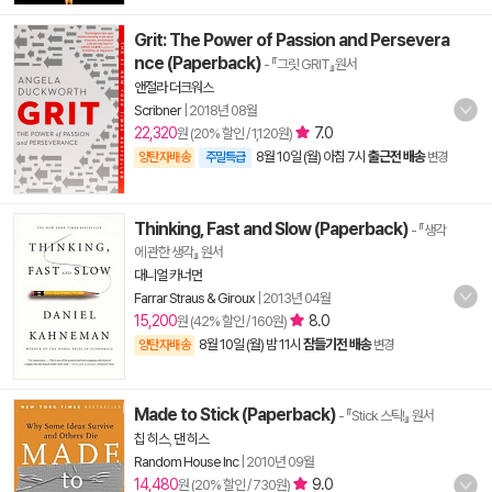
Grit: The Power of Passion and Persevera
nce (Paperback)
- 『그릿 GRIT』원서
앤절라 더크워스
Scribner
|
2018년 08월
22,320
7.0
원 (20% 할인 / 1,120원)
8월 10일 (월) 아침 7시
출근전 배송
양탄자배송
주말특급
변경
Thinking, Fast and Slow (Paperback)
- 『생각
에 관한 생각』 원서
대니얼 카너먼
Farrar Straus & Giroux
|
2013년 04월
15,200
8.0
원 (42% 할인 / 160원)
8월 10일 (월) 밤 11시
잠들기전 배송
양탄자배송
변경
Made to Stick (Paperback)
- 『Stick 스틱!』 원서
칩 히스
,
댄 히스
Random House Inc
|
2010년 09월
14,480
9.0
원 (20% 할인 / 730원)