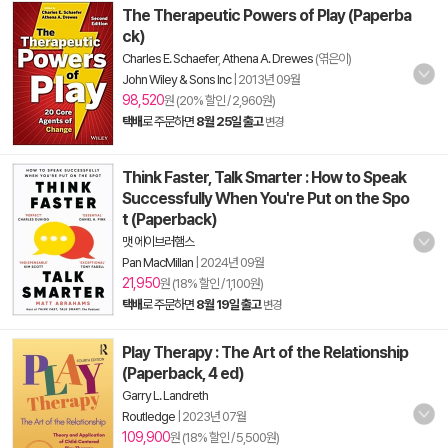
The Therapeutic Powers of Play (Paperba
ck)
Charles E. Schaefer
,
Athena A. Drewes
(엮은이)
John Wiley & Sons Inc
|
2013년 09월
98,520
원 (20% 할인 / 2,960원)
택배
로 주문하면
8월 25일 출고
변경
Think Faster, Talk Smarter : How to Speak
Successfully When You're Put on the Spo
t (Paperback)
맷 에이브러햄스
Pan MacMillan
|
2024년 09월
21,950
원 (18% 할인 / 1,100원)
택배
로 주문하면
8월 19일 출고
변경
Play Therapy : The Art of the Relationship
(Paperback, 4 ed)
Garry L. Landreth
Routledge
|
2023년 07월
109,900
원 (18% 할인 / 5,500원)