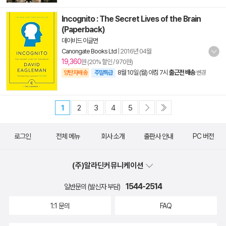
Incognito : The Secret Lives of the Brain
(Paperback)
데이비드 이글먼
Canongate Books Ltd
|
2016년 04월
19,360
원 (20% 할인 / 970원)
8월 10일 (월) 아침 7시
출근전 배송
양탄자배송
주말특급
변경
1
2
3
4
5
로그인
전체 메뉴
회사 소개
출판사 안내
PC 버전
(주)알라딘커뮤니케이션
1544-2514
일반문의 (발신자 부담)
1:1 문의
FAQ