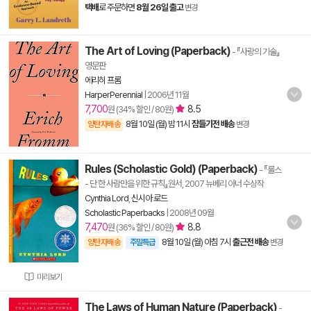
택배
로 주문하면
8월 26일 출고
변경
The Art of Loving (Paperback)
- 『사랑의 기술』
영문판
에리히 프롬
HarperPerennial
|
2006년 11월
7,700
8.5
원 (34% 할인 / 80원)
8월 10일 (월) 밤 11시
잠들기전 배송
양탄자배송
변경
Rules (Scholastic Gold) (Paperback)
- 『룰스
- 단 한 사람만을 위한 규칙』원서, 2007 뉴베리 아너 수상작
Cynthia Lord
,
신시아 로드
Scholastic Paperbacks
|
2008년 09월
7,470
8.8
원 (36% 할인 / 80원)
8월 10일 (월) 아침 7시
출근전 배송
양탄자배송
주말특급
변경
미리보기
The Laws of Human Nature (Paperback)
-