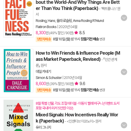
bout the World-And Why Things Are Bett
er Than You Think (Paperback)
- '팩트풀니스' 원
서
Rosling, Hans
,
올라 로슬링
,
Anna Rosling R?nlund
Flatiron Books
|
2020년 04월
8,300
8.5
원 (49% 할인 / 90원)
8월 10일 (월) 밤 11시
잠들기전 배송
양탄자배송
변경
How to Win Friends & Influence People (M
ass Market Paperback, Revised)
- 『인간 관계
론』 원서
데일 카네기
Simon & Schuster
|
2010년 04월
8,600
9.6
원 (39% 할인 / 90원)
8월 10일 (월) 밤 11시
잠들기전 배송
양탄자배송
변경
8월 특별 선물. 각도 조절 테이블 · 이동식 빨래 바구니 (이벤트 도서
포함 국내서·외서 5만원 이상)
Mixed Signals: How Incentives Really Wor
k (Paperback)
- <인센티브 이코노미> 원서
유리 그니지