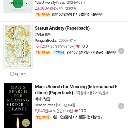
Yale University Press
|
2024년 03월
23,000
원 (34% 할인 / 230원)
8월 10일 (월) 밤 11시
잠들기전 배송
양탄자배송
변경
Status Anxiety (Paperback)
알랭 드 보통
Penguin Books
|
2005년 01월
16,720
10.0
원 (20% 할인 / 840원)
8월 10일 (월) 아침 7시
출근전 배송
양탄자배송
주말특급
변경
미리보기
Man's Search for Meaning (International E
dition) (Paperback)
- 『죽음의 수용소에서』원서
빅터 프랭클
Beacon Press
|
2019년 04월
9,940
10.0
원 (40% 할인 / 100원)
8월 10일 (월) 밤 11시
잠들기전 배송
양탄자배송
변경