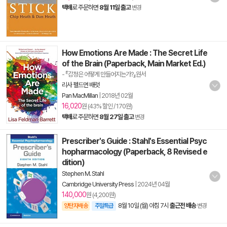
택배
로 주문하면
8월 11일 출고
변경
How Emotions Are Made : The Secret Life
of the Brain (Paperback, Main Market Ed.)
- 『감정은 어떻게 만들어지는가?』원서
리사 펠드먼 배럿
Pan MacMillan
|
2018년 02월
16,020
원 (43% 할인 / 170원)
택배
로 주문하면
8월 27일 출고
변경
Prescriber's Guide : Stahl's Essential Psyc
hopharmacology (Paperback, 8 Revised e
dition)
Stephen M. Stahl
Cambridge University Press
|
2024년 04월
140,000
원 (4,200원)
8월 10일 (월) 아침 7시
출근전 배송
양탄자배송
주말특급
변경