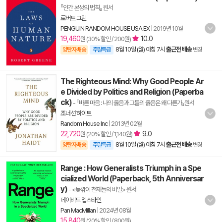
『인간 본성의 법칙』 원서
로버트 그린
PENGUIN RANDOM HOUSE USA EX
|
2019년 10월
19,460
10.0
원 (30% 할인 / 200원)
8월 10일 (월) 아침 7시
출근전 배송
양탄자배송
주말특급
변경
The Righteous Mind: Why Good People Ar
e Divided by Politics and Religion (Paperba
ck)
- 『바른 마음 : 나의 옳음과 그들의 옳음은 왜 다른가』원서
조너선 하이트
Random House Inc
|
2013년 02월
22,720
9.0
원 (20% 할인 / 1,140원)
8월 10일 (월) 아침 7시
출근전 배송
양탄자배송
주말특급
변경
Range : How Generalists Triumph in a Spe
cialized World (Paperback, 5th Anniversar
y)
- <늦깎이 천재들의 비밀> 원서
데이비드 엡스타인
Pan MacMillan
|
2024년 08월
15,840
원 (20% 할인 / 800원)