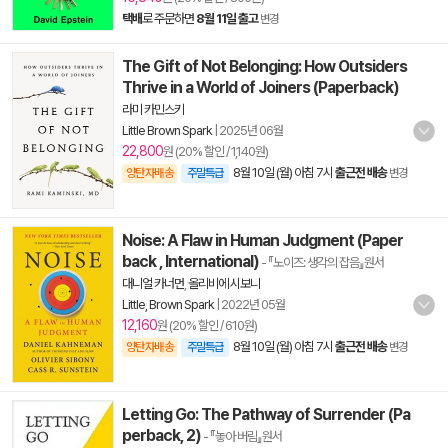
택배
로 주문하면
8월 11일 출고
변경
The Gift of Not Belonging: How Outsiders
Thrive in a World of Joiners (Paperback)
라미 카민스키
Little Brown Spark
|
2025년 06월
22,800
원 (20% 할인 / 1,140원)
8월 10일 (월) 아침 7시
출근전 배송
양탄자배송
주말특급
변경
Noise: A Flaw in Human Judgment (Paper
back , International)
- 『노이즈: 생각의 잡음』원서
대니얼 카너먼
,
올리비에 시보니
Little, Brown Spark
|
2022년 05월
12,160
원 (20% 할인 / 610원)
8월 10일 (월) 아침 7시
출근전 배송
양탄자배송
주말특급
변경
Letting Go: The Pathway of Surrender (Pa
perback, 2)
- 『놓아 버림』원서