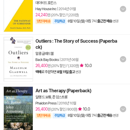
데이비드 호킨스
Hay House Inc
|
2014년 01월
24,240
원 (20% 할인 / 1,220원)
8월 10일 (월) 아침 7시
출근전 배송
양탄자배송
주말특급
변경
Outliers : The Story of Success (Paperba
ck)
말콤 글래드웰
Back Bay Books
|
2011년 06월
26,400
10.0
원 (20% 할인 / 1,320원)
택배
로 주문하면
8월 11일 출고
변경
Art as Therapy (Paperback)
알랭 드 보통
,
존 암스트롱
Phaidon Press
|
2016년 10월
26,400
10.0
원 (20% 할인 / 800원)
8월 10일 (월) 아침 7시
출근전 배송
양탄자배송
주말특급
변경