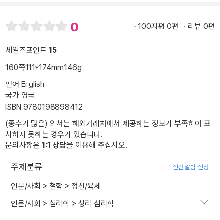
0
100자평 0편
리뷰 0편
세일즈포인트
15
160쪽
111*174mm
146g
언어 English
국가 영국
ISBN 9780198898412
(종수가 많은) 외서는 해외거래처에서 제공하는 정보가 부족하여 표
시하지 못하는 경우가 있습니다.
문의사항은
1:1 상담
을 이용해 주십시오.
주제분류
신간알림 신청
인문/사회
>
철학
>
정신/육체
인문/사회
>
심리학
>
생리 심리학