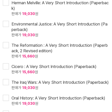
Herman Melville: A Very Short Introduction (Paperbac
k)
판매가
19,030
원
Environmental Justice: A Very Short Introduction (Pa
perback)
판매가
19,030
원
The Reformation : A Very Short Introduction (Paperb
ack, 2 Revised edition)
판매가
15,660
원
Cicero : A Very Short Introduction (Paperback)
판매가
15,660
원
The Iraq Wars: A Very Short Introduction (Paperback)
판매가
19,030
원
Oral History: A Very Short Introduction (Paperback)
판매가
19,030
원