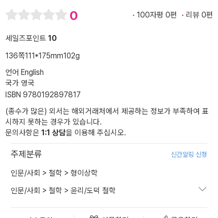
0
100자평 0편
리뷰 0편
세일즈포인트
10
136쪽
111*175mm
102g
언어 English
국가 영국
ISBN 9780192897817
(종수가 많은) 외서는 해외거래처에서 제공하는 정보가 부족하여 표
시하지 못하는 경우가 있습니다.
문의사항은
1:1 상담
을 이용해 주십시오.
주제분류
신간알림 신청
인문/사회
>
철학
>
형이상학
인문/사회
>
철학
>
윤리/도덕 철학