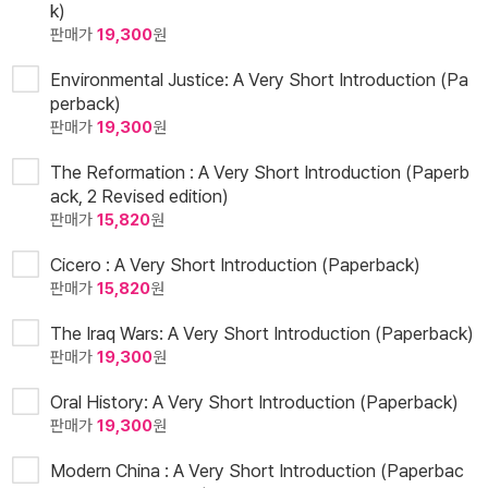
k)
판매가
19,300
원
Environmental Justice: A Very Short Introduction (Pa
perback)
판매가
19,300
원
The Reformation : A Very Short Introduction (Paperb
ack, 2 Revised edition)
판매가
15,820
원
Cicero : A Very Short Introduction (Paperback)
판매가
15,820
원
The Iraq Wars: A Very Short Introduction (Paperback)
판매가
19,300
원
Oral History: A Very Short Introduction (Paperback)
판매가
19,300
원
Modern China : A Very Short Introduction (Paperbac