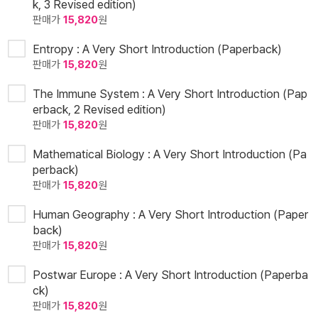
k, 3 Revised edition)
판매가
15,820
원
Entropy : A Very Short Introduction (Paperback)
판매가
15,820
원
The Immune System : A Very Short Introduction (Pap
erback, 2 Revised edition)
판매가
15,820
원
Mathematical Biology : A Very Short Introduction (Pa
perback)
판매가
15,820
원
Human Geography : A Very Short Introduction (Paper
back)
판매가
15,820
원
Postwar Europe : A Very Short Introduction (Paperba
ck)
판매가
15,820
원