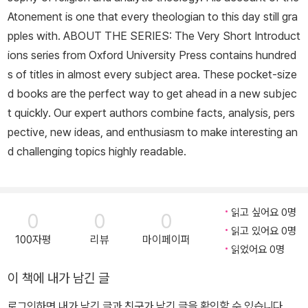
Atonement is one that every theologian to this day still gra
pples with. ABOUT THE SERIES: The Very Short Introduct
ions series from Oxford University Press contains hundred
s of titles in almost every subject area. These pocket-size
d books are the perfect way to get ahead in a new subjec
t quickly. Our expert authors combine facts, analysis, pers
pective, new ideas, and enthusiasm to make interesting an
d challenging topics highly readable.
읽고 싶어요 0명
0
0
0
읽고 있어요 0명
100자평
리뷰
마이페이퍼
읽었어요 0명
이 책에 내가 남긴 글
로그인하면 내가 남긴 글과 친구가 남긴 글을 확인할 수 있습니다.