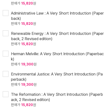
판매가
15,820
원
Administrative Law : A Very Short Introduction (Paper
back)
판매가
15,820
원
Renewable Energy : A Very Short Introduction (Paper
back, 2 Revised edition)
판매가
15,820
원
Herman Melville: A Very Short Introduction (Paperbac
k)
판매가
19,300
원
Environmental Justice: A Very Short Introduction (Pa
perback)
판매가
19,300
원
The Reformation : A Very Short Introduction (Paperb
ack, 2 Revised edition)
판매가
15,820
원