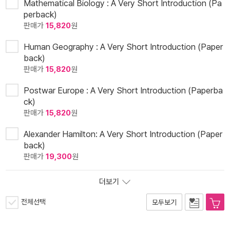
Mathematical Biology : A Very Short Introduction (Pa
perback)
판매가
15,820
원
Human Geography : A Very Short Introduction (Paper
back)
판매가
15,820
원
Postwar Europe : A Very Short Introduction (Paperba
ck)
판매가
15,820
원
Alexander Hamilton: A Very Short Introduction (Paper
back)
판매가
19,300
원
더보기
전체선택
모두보기