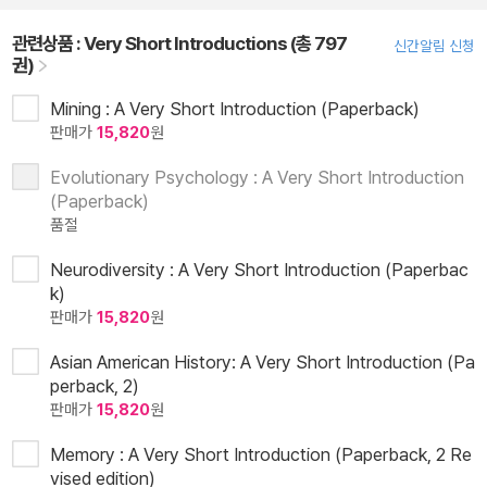
관련상품 :
Very Short Introductions (총 797
신간알림 신청
권)
Mining : A Very Short Introduction (Paperback)
판매가
15,820
원
Evolutionary Psychology : A Very Short Introduction
(Paperback)
품절
Neurodiversity : A Very Short Introduction (Paperbac
k)
판매가
15,820
원
Asian American History: A Very Short Introduction (Pa
perback, 2)
판매가
15,820
원
Memory : A Very Short Introduction (Paperback, 2 Re
vised edition)