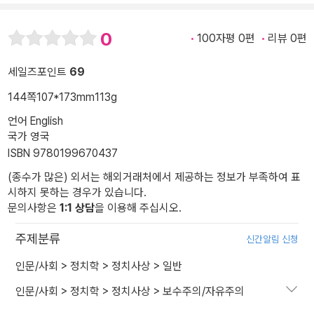
0
100자평 0편
리뷰 0편
세일즈포인트
69
144쪽
107*173mm
113g
언어 English
국가 영국
ISBN 9780199670437
(종수가 많은) 외서는 해외거래처에서 제공하는 정보가 부족하여 표
시하지 못하는 경우가 있습니다.
문의사항은
1:1 상담
을 이용해 주십시오.
주제분류
신간알림 신청
인문/사회
>
정치학
>
정치사상
>
일반
인문/사회
>
정치학
>
정치사상
>
보수주의/자유주의