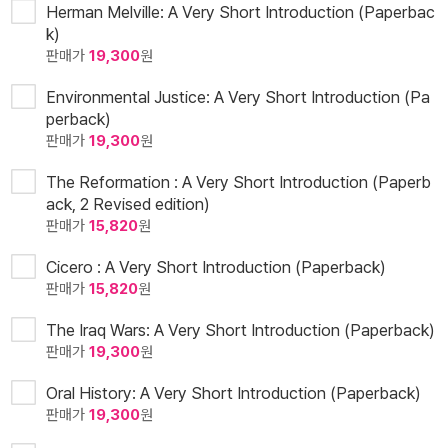
Herman Melville: A Very Short Introduction (Paperbac
k)
판매가
19,300
원
Environmental Justice: A Very Short Introduction (Pa
perback)
판매가
19,300
원
The Reformation : A Very Short Introduction (Paperb
ack, 2 Revised edition)
판매가
15,820
원
Cicero : A Very Short Introduction (Paperback)
판매가
15,820
원
The Iraq Wars: A Very Short Introduction (Paperback)
판매가
19,300
원
Oral History: A Very Short Introduction (Paperback)
판매가
19,300
원