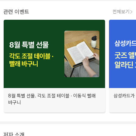
관련 이벤트
전체보기
8월 특별 선물. 각도 조절 테이블 · 이동식 빨래
삼성카드가 
바구니
저자 소개