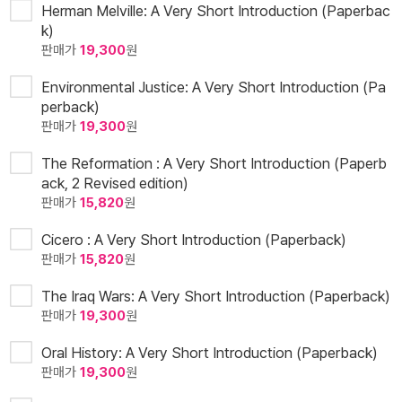
Herman Melville: A Very Short Introduction (Paperbac
k)
판매가
19,300
원
Environmental Justice: A Very Short Introduction (Pa
perback)
판매가
19,300
원
The Reformation : A Very Short Introduction (Paperb
ack, 2 Revised edition)
판매가
15,820
원
Cicero : A Very Short Introduction (Paperback)
판매가
15,820
원
The Iraq Wars: A Very Short Introduction (Paperback)
판매가
19,300
원
Oral History: A Very Short Introduction (Paperback)
판매가
19,300
원