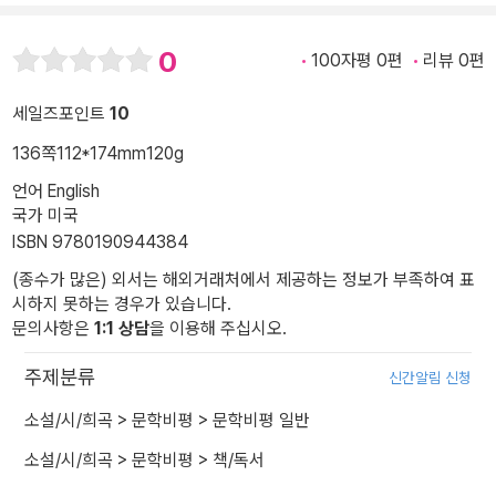
0
100자평 0편
리뷰 0편
세일즈포인트
10
136쪽
112*174mm
120g
언어 English
국가 미국
ISBN 9780190944384
(종수가 많은) 외서는 해외거래처에서 제공하는 정보가 부족하여 표
시하지 못하는 경우가 있습니다.
문의사항은
1:1 상담
을 이용해 주십시오.
주제분류
신간알림 신청
소설/시/희곡
>
문학비평
>
문학비평 일반
소설/시/희곡
>
문학비평
>
책/독서