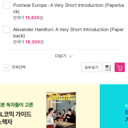
Postwar Europe : A Very Short Introduction (Paperba
ck)
판매가
15,820
원
Alexander Hamilton: A Very Short Introduction (Paper
back)
판매가
19,300
원
더보기
전체선택
모두보기