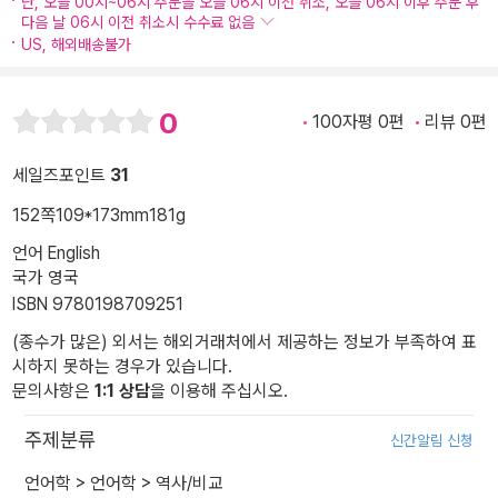
단, 오늘 00시~06시 주문을 오늘 06시 이전 취소, 오늘 06시 이후 주문 후
다음 날 06시 이전 취소시 수수료 없음
US, 해외배송불가
0
100자평 0편
리뷰 0편
세일즈포인트
31
152쪽
109*173mm
181g
언어 English
국가 영국
ISBN 9780198709251
(종수가 많은) 외서는 해외거래처에서 제공하는 정보가 부족하여 표
시하지 못하는 경우가 있습니다.
문의사항은
1:1 상담
을 이용해 주십시오.
주제분류
신간알림 신청
언어학
>
언어학
>
역사/비교