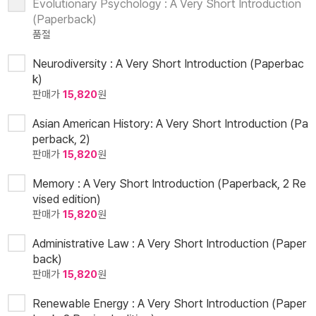
Evolutionary Psychology : A Very Short Introduction
(Paperback)
품절
Neurodiversity : A Very Short Introduction (Paperbac
k)
판매가
15,820
원
Asian American History: A Very Short Introduction (Pa
perback, 2)
판매가
15,820
원
Memory : A Very Short Introduction (Paperback, 2 Re
vised edition)
판매가
15,820
원
Administrative Law : A Very Short Introduction (Paper
back)
판매가
15,820
원
Renewable Energy : A Very Short Introduction (Paper