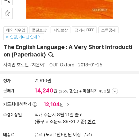
해외 직수입
품절보상
지연보상
정가제 FREE
소득공제
바인딩, 에디션 안내
The English Language : A Very Short Introducti
on (Paperback)
사이먼 호로빈
(지은이)
OUP Oxford
2018-01-25
정가
21,910원
14,240
판매가
원
(35% 할인) +
마일리지 430원
12,104
카드최대혜택가
원
수령예상일
택배 주문시 8월 21일 출고
(중구 서소문로 89-31 기준)
변경
배송료
유료 (도서 1만5천원 이상 무료)