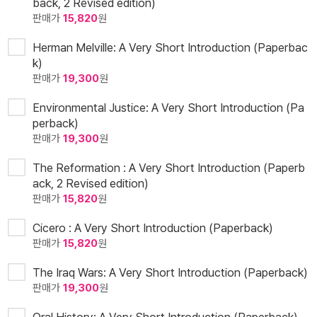
back, 2 Revised edition)
판매가
15,820
원
Herman Melville: A Very Short Introduction (Paperbac
k)
판매가
19,300
원
Environmental Justice: A Very Short Introduction (Pa
perback)
판매가
19,300
원
The Reformation : A Very Short Introduction (Paperb
ack, 2 Revised edition)
판매가
15,820
원
Cicero : A Very Short Introduction (Paperback)
판매가
15,820
원
The Iraq Wars: A Very Short Introduction (Paperback)
판매가
19,300
원