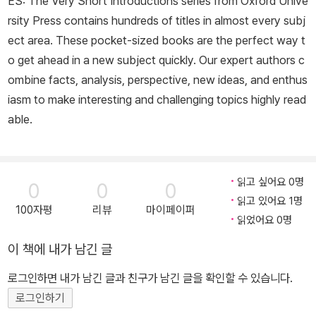
ES: The Very Short Introductions series from Oxford Unive
rsity Press contains hundreds of titles in almost every subj
ect area. These pocket-sized books are the perfect way t
o get ahead in a new subject quickly. Our expert authors c
ombine facts, analysis, perspective, new ideas, and enthus
iasm to make interesting and challenging topics highly read
able.
읽고 싶어요 0명
0
0
0
읽고 있어요 1명
100자평
리뷰
마이페이퍼
읽었어요 0명
이 책에 내가 남긴 글
로그인하면 내가 남긴 글과 친구가 남긴 글을 확인할 수 있습니다.
로그인하기