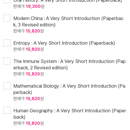
Oral History: A Very Short Introduction (Paperback)
판매가
19,300
원
Modern China : A Very Short Introduction (Paperbac
k, 3 Revised edition)
판매가
15,820
원
Entropy : A Very Short Introduction (Paperback)
판매가
15,820
원
The Immune System : A Very Short Introduction (Pap
erback, 2 Revised edition)
판매가
15,820
원
Mathematical Biology : A Very Short Introduction (Pa
perback)
판매가
15,820
원
Human Geography : A Very Short Introduction (Paper
back)
판매가
15,820
원