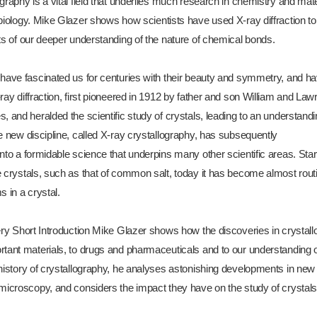
graphy is a vital field that underlies much research in chemistry and mat
 biology. Mike Glazer shows how scientists have used X-ray diffraction t
ts of our deeper understanding of the nature of chemical bonds.
 have fascinated us for centuries with their beauty and symmetry, and h
ray diffraction, first pioneered in 1912 by father and son William and La
, and heralded the scientific study of crystals, leading to an understan
e new discipline, called X-ray crystallography, has subsequently
nto a formidable science that underpins many other scientific areas. Start
 crystals, such as that of common salt, today it has become almost routi
s in a crystal.
ery Short Introduction Mike Glazer shows how the discoveries in crystall
tant materials, to drugs and pharmaceuticals and to our understanding of 
history of crystallography, he analyses astonishing developments in new 
 microscopy, and considers the impact they have on the study of crystals