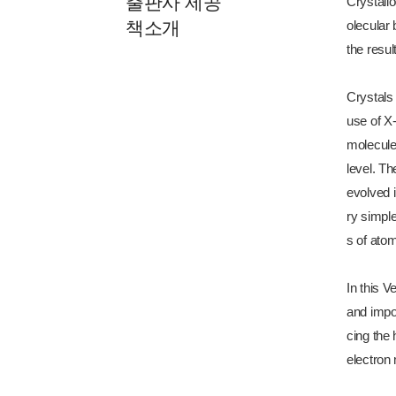
출판사 제공
Crystallo
책소개
olecular
the resul
Crystals
use of X-
molecules
level. Th
evolved i
ry simple
s of atom
In this V
and impor
cing the 
electron