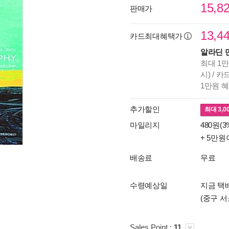
15,8
판매가
13,4
카드최대혜택가
알라딘 
최대 1만
시) / 
1만원 
추가할인
최대
3,0
마일리지
480원(3
+ 5만원
배송료
무료
수령예상일
지금 택배
(중구 서
Sales Point :
11