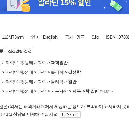
112*173mm
언어 :
English
국가 :
영국
91g
ISBN : 9780
류
신간알림 신청
서
>
과학/수학/생태
>
과학
>
과학일반
서
>
과학/수학/생태
>
과학
>
물리학
>
결정학
서
>
과학/수학/생태
>
과학
>
물리학
>
일반
서
>
과학/수학/생태
>
과학
>
지구과학
>
지구과학 일반
더보기
 많은) 외서는 해외거래처에서 제공하는 정보가 부족하여 표시하지 못
항은
1:1 상담
을 이용해 주십시오.