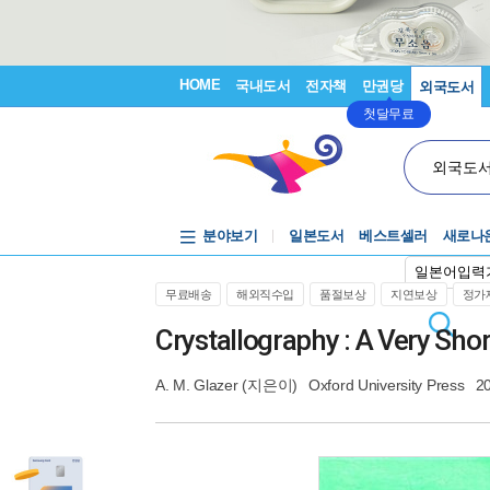
HOME
국내도서
전자책
만권당
외국도서
첫달무료
외국도
분야보기
일본도서
베스트셀러
새로나
일본어입력
무료배송
해외직수입
품절보상
지연보상
정가제
Crystallography : A Very Sho
A. M. Glazer
(지은이)
Oxford University Press
2