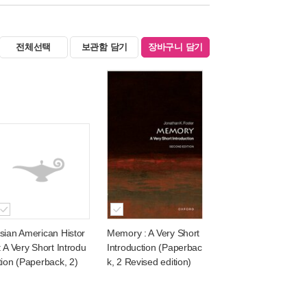
전체선택
보관함 담기
장바구니 담기
sian American Histor
Memory : A Very Short
: A Very Short Introdu
Introduction (Paperbac
tion (Paperback, 2)
k, 2 Revised edition)