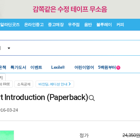
알라딘굿즈
온라인중고
중고매장
우주점
음반
블루레이
커피
서
수준별베스트
중고 외서
온책
특가도서
이벤트
Lexile®
어린이영어
5백원부터
N
수준별베스트
중고 외서
기
 FREE
소득공제
바인딩, 에디션 안내
rt Introduction (Paperback)
016-03-24
정가
24,350