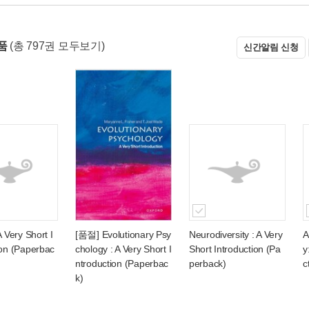
상품
(총 797권 모두보기)
신간알림 신청
A Very Short I
[품절] Evolutionary Psy
Neurodiversity : A Very
A
ion (Paperbac
chology : A Very Short I
Short Introduction (Pa
y
ntroduction (Paperbac
perback)
c
k)