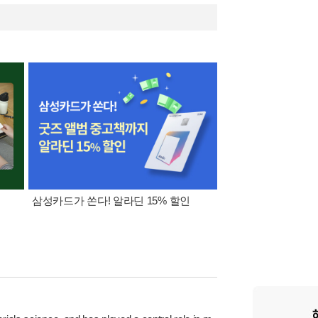
삼성카드가 쏜다! 알라딘 15% 할인
[외국도서 쿠폰] 1천원 /
5천원