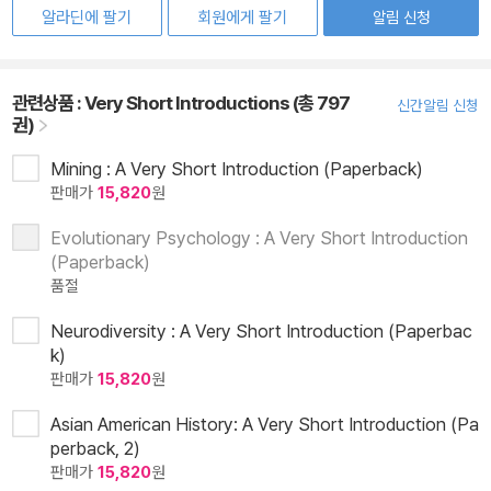
알라딘에 팔기
회원에게 팔기
알림 신청
관련상품 :
Very Short Introductions (총 797
신간알림 신청
권)
Mining : A Very Short Introduction (Paperback)
판매가
15,820
원
Evolutionary Psychology : A Very Short Introduction
(Paperback)
품절
Neurodiversity : A Very Short Introduction (Paperbac
k)
판매가
15,820
원
Asian American History: A Very Short Introduction (Pa
perback, 2)
판매가
15,820
원