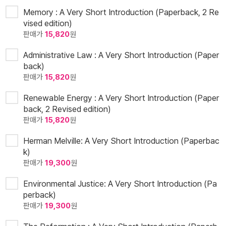
Memory : A Very Short Introduction (Paperback, 2 Re
vised edition)
판매가
15,820
원
Administrative Law : A Very Short Introduction (Paper
back)
판매가
15,820
원
Renewable Energy : A Very Short Introduction (Paper
back, 2 Revised edition)
판매가
15,820
원
Herman Melville: A Very Short Introduction (Paperbac
k)
판매가
19,300
원
Environmental Justice: A Very Short Introduction (Pa
perback)
판매가
19,300
원