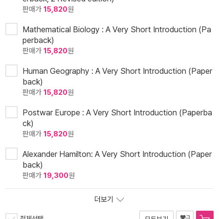
판매가
15,820
원
Mathematical Biology : A Very Short Introduction (Pa
perback)
판매가
15,820
원
Human Geography : A Very Short Introduction (Paper
back)
판매가
15,820
원
Postwar Europe : A Very Short Introduction (Paperba
ck)
판매가
15,820
원
Alexander Hamilton: A Very Short Introduction (Paper
back)
판매가
19,300
원
더보기
전체선택
모두보기