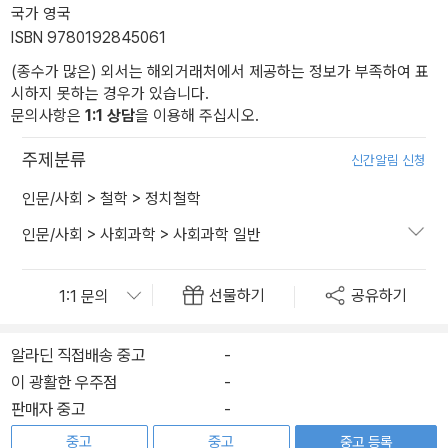
국가 영국
ISBN 9780192845061
(종수가 많은) 외서는 해외거래처에서 제공하는 정보가 부족하여 표
시하지 못하는 경우가 있습니다.
문의사항은
1:1 상담
을 이용해 주십시오.
주제분류
신간알림 신청
인문/사회
>
철학
>
정치철학
인문/사회
>
사회과학
>
사회과학 일반
선물하기
공유하기
알라딘 직접배송 중고
-
이 광활한 우주점
-
판매자 중고
-
중고
중고
중고 등록