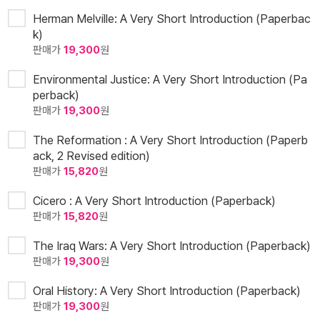
Herman Melville: A Very Short Introduction (Paperbac
k)
판매가
19,300
원
Environmental Justice: A Very Short Introduction (Pa
perback)
판매가
19,300
원
The Reformation : A Very Short Introduction (Paperb
ack, 2 Revised edition)
판매가
15,820
원
Cicero : A Very Short Introduction (Paperback)
판매가
15,820
원
The Iraq Wars: A Very Short Introduction (Paperback)
판매가
19,300
원
Oral History: A Very Short Introduction (Paperback)
판매가
19,300
원