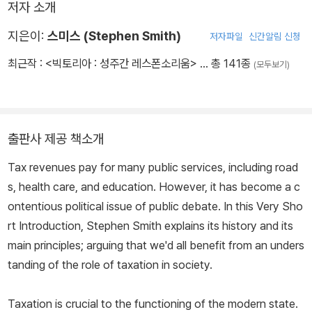
저자 소개
지은이:
스미스 (Stephen Smith)
저자파일
신간알림 신청
최근작 :
<빅토리아 : 성주간 레스폰소리움>
… 총 141종
(모두보기)
출판사 제공 책소개
Tax revenues pay for many public services, including road
s, health care, and education. However, it has become a c
ontentious political issue of public debate. In this Very Sho
rt Introduction, Stephen Smith explains its history and its
main principles; arguing that we'd all benefit from an unders
tanding of the role of taxation in society.
Taxation is crucial to the functioning of the modern state.