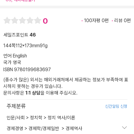
0
100자평 0편
리뷰 0편
세일즈포인트
46
144쪽
112*173mm
91g
언어 English
국가 영국
ISBN 9780199683697
(종수가 많은) 외서는 해외거래처에서 제공하는 정보가 부족하여 표
시하지 못하는 경우가 있습니다.
문의사항은
1:1 상담
을 이용해 주십시오.
주제분류
신간알림 신청
인문/사회
>
정치학
>
정치 역사/이론
경제경영
>
경제학/경제일반
>
경제역사