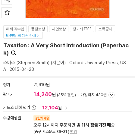
해외 직수입
품절보상
지연보상
정가제 FREE
소득공제
바인딩, 에디션 안내
Taxation : A Very Short Introduction (Paperbac
k)
스미스 (Stephen Smith)
(지은이)
Oxford University Press, US
A
2015-04-23
정가
21,910원
14,240
판매가
원
(35% 할인) +
마일리지 430원
12,104
카드최대혜택가
원
수령예상일
양탄자배송
오후 12시까지 주문하면 밤 11시
잠들기전 배송
(중구 서소문로 89-31 )
변경