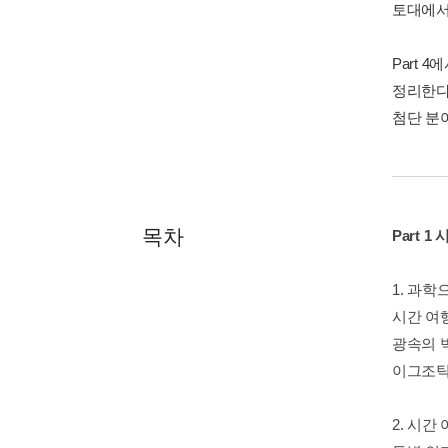
토대에서
Part 
정리한다
첨단 분
목차
Part 
1. 과학
시간 여행
광속의 벽
이그조틱
2. 시간