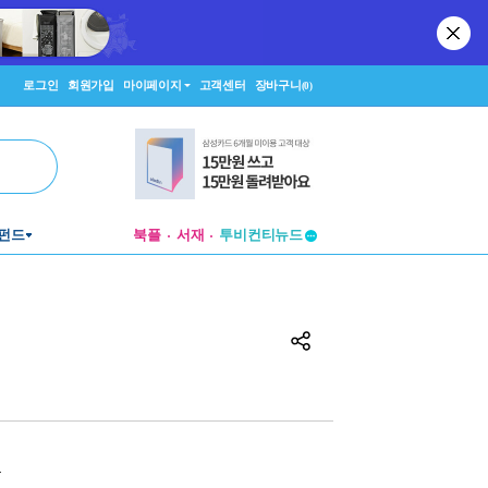
로그인
회원가입
마이페이지
고객센터
장바구니
(0)
투비컨티뉴드
펀드
북플
서재
창작플랫폼
투비컨티뉴드
원