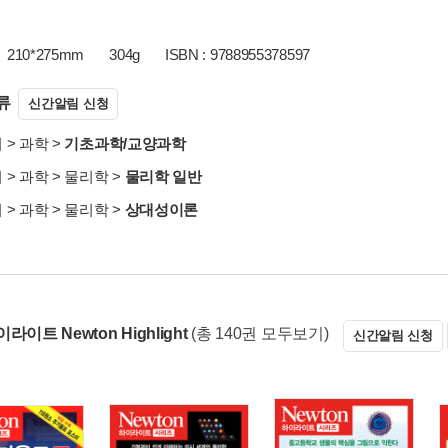
210*275mm
304g
ISBN : 9788955378597
류
신간알림 신청
서
>
과학
>
기초과학/교양과학
서
>
과학
>
물리학
>
물리학 일반
서
>
과학
>
물리학
>
상대성이론
라이트 Newton Highlight
(총 140권 모두보기)
신간알림 신청