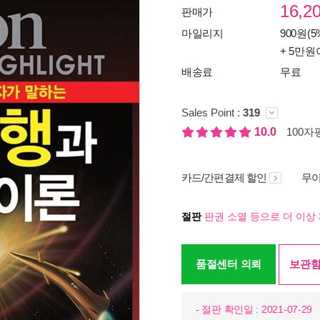
16,2
판매가
마일리지
900원(5
+ 5만원
배송료
무료
Sales Point :
319
10.0
100자평
카드/간편결제 할인
무이
절판
판권 소멸 등으로 더 이상 
품절센터 의뢰
보관함
- 절판 확인일 : 2021-07-29