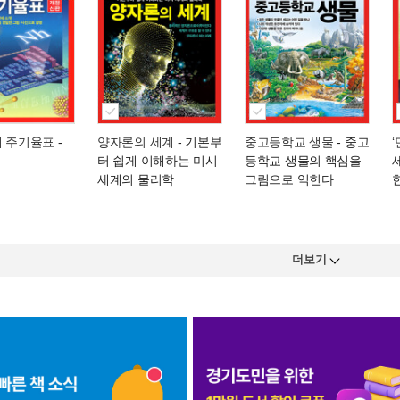
해 주기율표
-
양자론의 세계
- 기본부
중고등학교 생물
- 중고
터 쉽게 이해하는 미시
등학교 생물의 핵심을
세계의 물리학
그림으로 익힌다
더보기