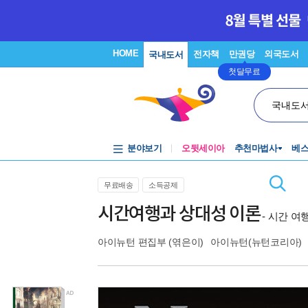
HOME
전자책
만권당
외국도서
국내도서
첫달무료
국내도
분야보기
오뒷세이아
추천마법사
베
무료배송
소득공제
시간여행과 상대성 이론
- 시간 
아이뉴턴 편집부
(엮은이)
아이뉴턴(뉴턴코리아)