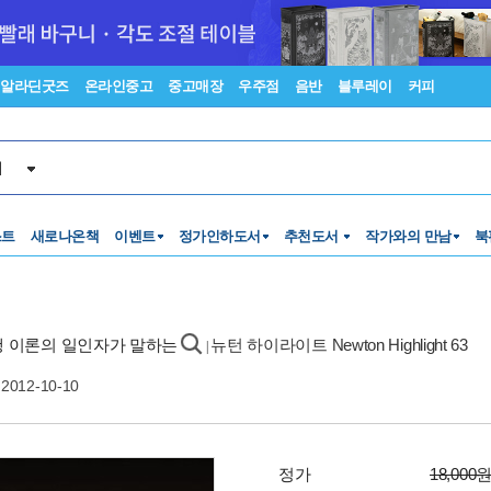
알라딘굿즈
온라인중고
중고매장
우주점
음반
블루레이
커피
서
스트
새로나온책
이벤트
정가인하도서
추천도서
작가와의 만남
북
여행 이론의 일인자가 말하는
뉴턴 하이라이트 Newton Highlight 63
|
2012-10-10
정가
18,000