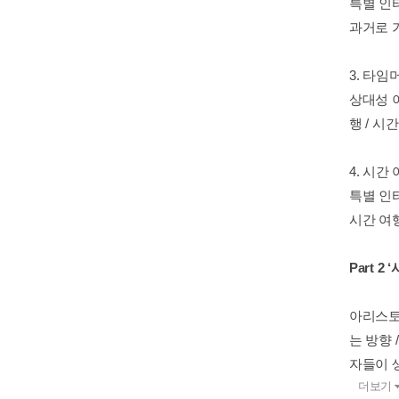
특별 인터
과거로 
3. 타임
상대성 이
행 / 시
4. 시간
특별 인
시간 여
Part 
아리스토텔
는 방향 
자들이 생
더보기