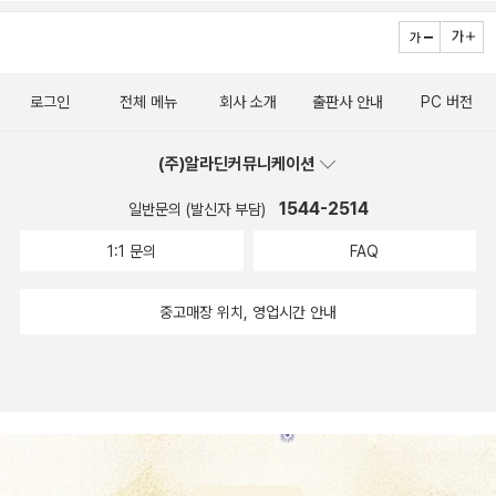
람들은 그것을 ‘오마주’라 부르며, 여전히 우리나라엔 ‘마니아’라 부르
체와 만나게 될까.. 여기서 로스트 인 스페이스라는 영화를 간간하게
는 집단들이 그것을 옹호하고 있다. 두 저자도 한때는 동경의 마니아
살펴보면 우리의 상상을 확장시켜 나갈 수가 있다.흔히 우리는 유기
였다. 지금도 그들은 피규어를 모으고 만화책을 이 세상에서 가장 소
호흡을 하는 유기적 존재만을 생명체로 알고 있었다. 그런데 이 영화
로그인
전체 메뉴
회사 소개
출판사 안내
PC 버전
중한 책의 항목에 넣어두고 덜덜거리는 올드 바이크를 타고 다닌다.
에 등장하는 어느 생명체는 우리의 기대를 완전히 벗어나고 있는 그
어쩌면 그것은 동경이 아니어도 좋고 우리가 동경이라고 부르는 동경
런 종류이다. 무기 호흡을 하고 있는 생명체가 그것이다. 마치 거미처
(주)알라딘커뮤니케이션
너머의 것에 있었는지도 모른다. 다만 그것이 무엇인지 물어야 할 나
럼 생긴 이 생명체는 강력하기로는 엄청나다. 이 생명체 앞에서 왠만
이가 된 것이다.: 김경주 시인의 에세이란 단 하나의 이유로, 리스트에
1544-2514
일반문의 (발신자 부담)
한 쇳덩어리는 종이장에 불과하다. 그 파워를 짐작하시겠지... 그 자체
집어넣기 충분하다고 혼자 구시렁거렸다. 바로 옆에 대기한 사람이
로 엄청난 무기가 되는 에일리언인 것이다. 여하튼 주인공들은 겨우
1:1 문의
FAQ
없음에도, 마치 내 이야기를 누가 듣기라도 한다는 듯. 올드 바이크를
피해 도망 칠 수 있었다.아니면, 스타 워즈에서 등장하는 수중에서만
몰지는 않지만, 그들과 더불어 ‘마니아’적 감각으로 불타오르고 있다.
살아가는 물고기가 아닌 고도의 지능을 지닌 종족이 있을 수도 있다.
중고매장 위치, 영업시간 안내
그 ‘너머’에 있던, 그렇지 않던 간에 텅텅 비워진 영역을 재충전, 반복
이 두 영화에 등장하는 생명체는 일반적인 우리의 사고 범위를 넘어
충전 가능하리라 믿는다. 그리고 지금도 한계란 없다는 듯 책과 애니
서는 존재들이다. 물론 에일리언 이라는 영화도 같은 맥락의 생명체
메이션과 음악을 마구 ‘채집’하기에 들어갔다.이 시집에 실린 대부분
이다.인간은 유기호흡을 하는 생명체이다. 즉, 호흡을 할 때 산소를 필
의 작품에서 이중화된 전언을 읽을 수 있다. 오이디푸스의 절뚝이는
요로 한다는 뜻이다. 지구에 존재하는 대부분의 생명체들이 그러하
걸음이, 신데렐라의 자정이 처음부터 양쪽의 세계를 다 포괄하고 있
다. 그러나 무기 호흡은 산소를 필요로하지 않는다. 무기 호흡의 결과
었기 때문이다. 시인의 말대로, “극과 극은 한통속이다.” 여전히 그녀
로 발생되는 긍정적인 측면을 흔히 발효라고 하고, 부정적인 측면의