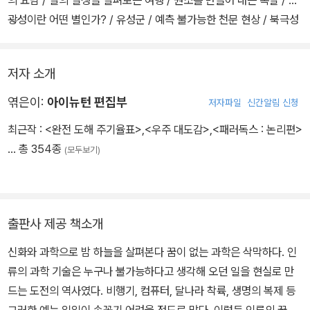
의 요람 / 별의 일생을 살펴보는 여행 / 원소를 만들어 내는 폭발 / 변
광성이란 어떤 별인가? / 유성군 / 예측 불가능한 천문 현상 / 북극성
도 이동한다 / 전갈자리에서 S자 커브가 사라진다? / 별자리 찾는 방
법 / 봄, 여름, 가을, 겨울의 별자리
저자 소개
Part 2 신화로 엮는 별자리 이야기
엮은이:
아이뉴턴 편집부
저자파일
신간알림 신청
최근작 :
<완전 도해 주기율표>
,
<우주 대도감>
,
<패러독스 : 논리편>
… 총 354종
(모두보기)
출판사 제공 책소개
신화와 과학으로 밤 하늘을 살펴본다 꿈이 없는 과학은 삭막하다. 인
류의 과학 기술은 누구나 불가능하다고 생각해 오던 일을 현실로 만
드는 도전의 역사였다. 비행기, 컴퓨터, 달나라 착륙, 생명의 복제 등