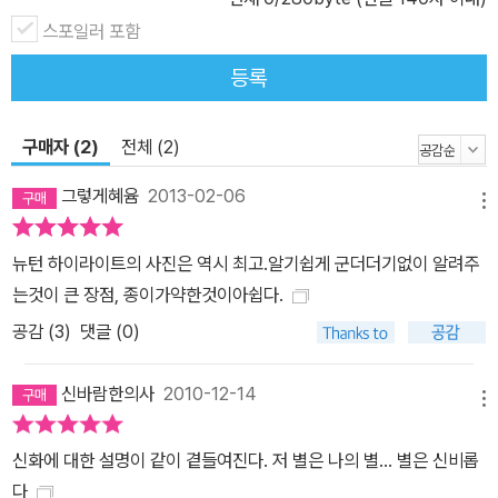
>는 그 스무 번째 책인데, <상대성 이론> <양자론> <주기율표> <
인체-21세기 해부학> <뇌와 마음의 구조> 등의 자매편들도 절찬리
스포일러 포함
에 서점에서 판매되고 있다. 감수.집필.협력 * 집필 와타나베 준이치
등록
渡部潤一 / 일본 국립천문대 천문정보센터 부교수, 홍보실장, 이학
박사 하라 메구미 原 惠 / 일본 아오모리가쿠인(靑山學院) 대학 명
구매자 (2)
전체 (2)
예 교수, 문학 석사 * 협력 하세가와 데쓰오 長谷川哲夫 / 일본 국
립천문대 전파천문학연구계 교수, 이학 박사 * 집필.협력 아사다 히
그렇게혜윰
2013-02-06
메뉴
데오 淺田英夫 / 천문 코디네이터 오제키 다카아키 小關高明 / 일
본 히메지 시(姬路市) '별의 아이들 관' 천문 담당 다카하라 세쓰로
뉴턴 하이라이트의 사진은 역시 최고.알기쉽게 군더더기없이 알려주
高原攝龍 / 일본 '니시와키 경위도지구과학관(經緯度地球科學
는것이 큰 장점, 종이가약한것이아쉽다.
館)' 천문 연구원
공감 (
3
)
댓글 (0)
신바람한의사
2010-12-14
메뉴
신화에 대한 설명이 같이 곁들여진다. 저 별은 나의 별... 별은 신비롭
다