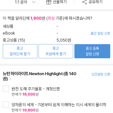
선물하기
공유하기
이 책을 알라딘에
1,900
원 (
최상
기준)에 파시겠습니까?
새상품
-
eBook
-
출간 알림 신청
중고상품 (15)
5,050원
중고
중고
중고 등록
알라딘에 팔기
회원에게 팔기
알림 신청
뉴턴 하이라이트 Newton Highlight (총 140
신간알림 신청
권)
완전 도해 주기율표 - 개정신판
판매가
18,000
원
양자론의 세계 - 기본부터 쉽게 이해하는 미시 세계의 물리학
판매가
19,800
원