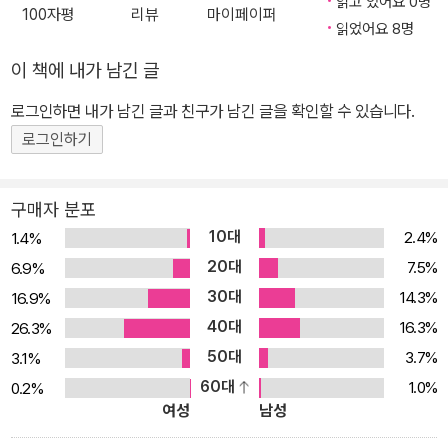
접한 관계를 맺고 있는 태양계의 행성들이다. 행성들의 주요 포인트
읽고 있어요 0명
100자평
리뷰
마이페이퍼
와 신화를 알고 나면 아마도 우리에게 한층 더 친근하게 생각될 것이
읽었어요 8명
다. 이 책이 태양계와 별자리와 우주를, 신화와 과학이라는 두 개의 망
이 책에 내가 남긴 글
원경으로 탐구하는 충실한 동반자가 될 것으로 굳게 믿는다. 이제 꿈
로그인하면 내가 남긴 글과 친구가 남긴 글을 확인할 수 있습니다.
과 신화와 과학이라는 열쇠로, 밤 하늘의 아름답고 신비한 비밀의 문
을 열어 보자. * 특징 별의 크기, 밝기, 색깔과 일생 등 주요 속성 총정
로그인하기
리 밤 하늘의 주인공은 별이다. <별자리와 우주>에서는 밤 하늘을 관
측하기에 앞서 하늘에는 어떤 천체가 있는지, 그리고 별의 주요 속성
구매자 분포
인 크기, 밝기, 색깔의 상관 관계와 별의 일생 등을 알기 쉽게 정리한
10대
2.4%
1.4%
다. 그 어느 것이나 Newton의 자랑인 정밀한 고급 일러스트레이션
20대
7.5%
6.9%
과 희귀한 사진을 중심으로, 해당 분야에서 최고 수준의 전문가가 자
30대
14.3%
16.9%
세하고도 자상하게 설명해 준다. 주요 별자리의 모양과 찾는 법, 신화
40대
16.3%
26.3%
등 다양한 정보 제공 밤 하늘의 별들은 88개의 별자리에 속해 있다.
50대
3.7%
3.1%
별에 대한 탐구는 별을 관측하는 데서 시작한다. 이 책에서는 88개
60대
1.0%
0.2%
별자리의 전체 배치, 계절별 별자리, 그리고 각 월의 대표적인 별자리
여성
남성
와 찾는 법, 관련 신화 등을 자세히 소개한다. 밤 하늘에서 조용히 빛