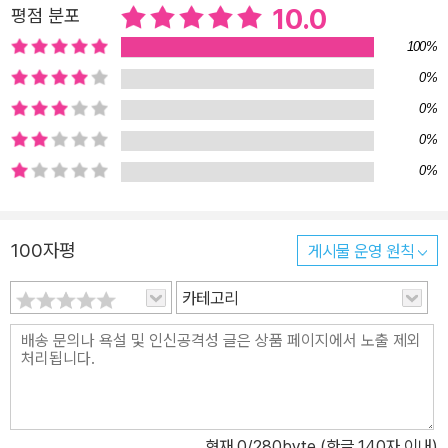
나는 별들이 간직한 다양한 이야기를 알면, 단순한 별이 아닌 바로 우
10.0
평점 분포
리 인간들과 밀접한 관계를 가진 대자연의 일부임을 다시 깨닫게 될
100%
것이다. 은하와 우주에 관한 의문을 풀어 주는 핵심 Q&A 우주에 관한
0%
의문에는 끝이 없다. 반면에 평소에는 잘 알고 있다고 생각했지만 막
0%
상 질문을 받으면 답하지 못하는 내용도 있다. 예컨대 "왜 금성을 깊
은 밤에 볼 수 없는지"를 정확히 설명할 수 있는가? 그러한 의문이나
0%
최근의 연구로 밝혀진 우주의 참모습에 대한 핵심 문답 20개를 골라
0%
해설했다. 은하와 우주의 기본이자 핵심인 내용을 "내것"으로 만들 수
있다. 태양과 행성의 주요 사항과 신화를 상세히 해설 태양계의 행성
100자평
게시물 운영 원칙
은 우리 지구와 가장 가까운 천체들이다. 그리스와 로마의 신화에서
도 친숙하게 이야기되어 온 태양계 행성들에 관련된 신화와 특징적인
카테고리
과학 화제를 설명한다. 아울러 쌍안경과 망원경으로 별을 관찰할 때
의 요령도 자료로 제공해, 실제 관측에 도움이 되도록 구성했다. 매월
한 권씩 발간되는 "뉴턴 하이라이트 시리즈" Newton은 과학 전 분
야의 최신 현황을 전문가의 수준 높은 해설과 뛰어난 그래픽으로 구
성한 "뉴턴 하이라이트 시리즈"를 매월 펴내고 있다. <별자리와 우주
현재
0
/280byte (한글 140자 이내)