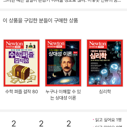
그러한 예는 일일이 손꼽기 어려울 정도로 많다. 이렇듯 인류의 꿈은
오랜 옛날부터 과학을 발전시키는 밑바탕이 되었다. 그 대표적인 분
야의 하나가 바로 천문학이다. 자연 현상 중에서 밤 하늘의 별만큼 사
이 상품을 구입한 분들이 구매한 상품
람의 상상력을 자극하는 대상도 흔치 않을 것이다. 또 오랜 옛날부터
인류의 조상들은 별에 의지해서 생활해 왔다. 땅과 바다에서 방향을
잡고, 시간의 흐름을 아는 데도 별은 커다란 역할을 해 왔다. 별에 관
해서 전해 내려오는 신화는 우주와 인간을 연결하는 가교이기도 했
다. 그러나 실제의 우주는 상상을 초월하는 다이내믹한 일이 끊임없
이 벌어지는 격렬한 곳이다. 사람처럼 죽어 가는 별이 있는가 하면, 새
롭게 태어나는 별도 있다. 이 책에서는 밤 하늘의 별자리들과 태양계
행성을 비롯한 우주 천체들의 이야기를 소개한다. Part 1, 2에서는
밤 하늘에 빛나는 별의 여러 가지 속성, 88개의 모든 별자리와 계절
수학 퍼즐 걸작 80
누구나 이해할 수 있
심리학
별 별자리, 그리고 각 월의 대표적인 별자리와 거기에 얽힌 신화들을
는 상대성 이론
소개한다. Part 3에서는 은하와 우주의 비밀을 탐구한다. 태양계와
우리은하, 퀘이사 등 천문학의 기본적이고도 핵심이 되는 이슈를 상
세하게 해설한다. Part 4의 주인공은 우주에서 우리 인간과 가장 밀
읽고 싶어요 1명
2
2
2