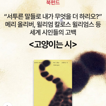
의 걸음은 절뚝이고 있으며, 그녀가 앉은 자리는 자정의 부엌이다. ―
결과를 부패라고 한다. 우리는 일반적으로 산소 호흡을 하는 생명체
권혁웅(시인.문학평론가) : ‘절뚝이며’ 다가오는 ‘이중’의 그녀를 무작
를 머릿속에 그리게 된다. 그러나 무기 호흡을 하면서 지능이 있고 강
정 기다리면, 몇 번의 어긋난 톱니바퀴 시도가 고이 맞물리게 될까. 때
력한 힘을 지는 생명체가 과연 존재할 수가 있을까? 에이~ 말도 안되
때로 시집을 펼치는, 다양함으로 이루어진 그 장소에 그녀는 항상 대
는 소리~ 라고 생각할지도 모르겠지만, 현재로서는 그러한 생명체가
기 중일까. 꼬깃꼬깃 접힌 종이에 막무가내 메시지를 과연 어떤 암호
우주 그 어디에서인가 존재하지 않는다고 장담 할 수는 없는 일이다.
로 판독하게 될까. 이 소설의 주제는 작품 속에 등장하는 ‘팀셸(timsh
드 넓은 우주의 섭리를 우리가 자신있게 말할 수 있는 부분은 과연 얼
el)’이라는 단어로 집약된다. 히브리어로 어떤 가능성을 나타내는(Th
마나 될까...우주에 관심이 있는 독자들은 다음의 책들도 매우 유용하
ou mayest(You may) 이 단어는 모든 것이 인간의 의지, 혹은 선
다.LOST IN SPACE 시높시스자원의 고갈과 오존층의 파괴로 지구
택에 달려 있다는 주제의식을 뒷받침하고 있다.: 민음사 시리즈 신간
가 더 이상 인간 생활에 적합하지 않게 되면서 알파 프라임이라는 새
두 권을 연속 커버를 덮으니, 완료하길 기다렸다는 듯 또 등장한 신간!
로운 행성을 탐험할 쥬피터 2호를 우주로 보내게 된다. 쥬피터 2호에
리뷰는 자꾸 미뤄지고, 당분간 책 구입을 참아내겠다는 결심은 산산
는 탐험을 위해 3년 간 훈련 받은 로빈슨 가족과 전쟁 영웅 웨스트 소
이 무너지고. -_- 하기 나름이라는 말이 맴돌며, 하나씩하나씩 리뷰
령, 테러 집단의 스파이 스미스 박사가 탑승한다. 우주선은 발사되자
완료를 목표로 더위를 물리쳐야지, 꿋꿋해져야지 싶지만, 실내온도 3
마자 테러 집단에 매수된 스미스 박사가 입력한 프로그램에 의해 궤
1도의 장벽은 까마득하다. 그나마 밤이라 덜하다는 것을 위안으로. 아
도를 이탈하게 되고, 비확인 물체와 우주 괴물의 습격을 받는다.서기
자!장만호의 나무는 중심이 아니고 항상심(恒常心)도 아니다. 그 나
2058년, 최첨단 과학 문명이 세워놓은 미래사회는 대체 에너지의 고
무는 뿌리를 뻗는 속도로 세간을 떠도는 나무이며, 가지를 내는 방식
뒤로가
갈, 테러 집단의 출몰, 연일 계속되는 전쟁으로 위기를 맞는다. 새로운