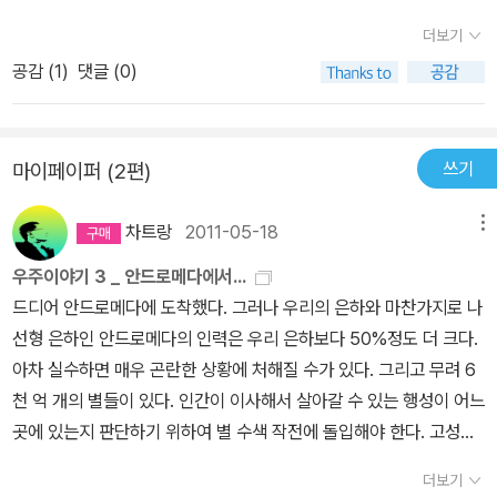
독자라면 주저하지 말고 지르세요~ㅋ
더보기
공감 (
1
)
댓글 (0)
쓰기
마이페이퍼 (2편)
차트랑
2011-05-18
메뉴
우주이야기 3 _ 안드로메다에서...
드디어 안드로메다에 도착했다. 그러나 우리의 은하와 마찬가지로 나
선형 은하인 안드로메다의 인력은 우리 은하보다 50%정도 더 크다.
아차 실수하면 매우 곤란한 상황에 처해질 수가 있다. 그리고 무려 6
천 억 개의 별들이 있다. 인간이 이사해서 살아갈 수 있는 행성이 어느
곳에 있는지 판단하기 위하여 별 수색 작전에 돌입해야 한다. 고성능
광학 망원경과 우주 스캐너로 태양계와 매우 유사한 크기의 별을 골
더보기
라낸다. 그리고 그들의 행성을 조사한다. 바로 드레이크 방정식이다.