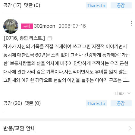
공감 (
17
)
댓글 (0)
공기가 있을 확률과 생명체가 있을 확률을 정밀 조사한다. 무인 로봇
탐사선을 발사한다. 로봇이 결과를 전송해왔다. 자 출발이다...보급용
코스모스물론 고도의 지능을 가진 인간에 버금가는 생명체가 자리를
302moon
2008-07-16
메뉴
차지하고 있지 않다면 그보다 더 다행스러운 일은 없을 것이다. 그러
[0716, 종합 리스트.]
나 뜻밖의 생명체를 만날 수도 있다. 바로 그 행성에 이미 자리를 잡은
작가가 자신의 가족을 직접 취재하여 쓰고 그린 자전적 이야기면서
생명체의 존재이다. 그들은 과연 우리 지구인들을 환영해줄 것인가.
동시에 대한민국 60년을 소리 없이 그러나 건강하게 통과해온 ‘가난
아니면 적대감을 보여줄 것인가. 그들의 사고는 지구인인 우리의 사
한’ 보통사람들의 삶을 역사에 비추어 담담하게 추적하는 우리 근현
고와 비슷할까 아니면 전혀 다른 사고 체계를 가지고 있을까. 그들의
대사에 관한 사려 깊은 기록이다.사실적이면서도 유머를 잃지 않는
가치관과 윤리관이 우리와 닮았다는 보장을 할 수가 없다. 그들의 가
그림체와 예민한 감각으로 현실의 이면을 들추는 이야기 구조는 그가
치관, 윤리관, 철학등에 따라 반응은 달라질 것이다. 전쟁을 할지...아
가진 강력한 무기다.: 미리 독서 완료 후, 리스트에 기록. 천천히 리뷰
니면 평화를 유지할지...지구인들의 생과 사가 달려있는 문제이기 때
더보기
를 쓸 계획. 되풀이 오물거리고, 씹고, 꿀떡 삼키고, 고심해서 차근차
문에 이러한 의문은 매우 합당한 것에 해당한다.물론 이사짐 센타들
공감 (
20
)
댓글 (0)
근 시도해야 할 듯. 할머니와 아빠 생각에 곧잘 울 뻔했다는. [먼저]
의 이익과도 상당히 관련이 있다. 그러므로 이삿짐 센타는 현재의 이
완성했다는 것에 그저 감탄뿐인.동경하던 그곳에서 자신들이 꿈꾸던
사짐 센타와는 매우 다른 성격을 가진, 우주선을, 그것도 외부 은하까
도쿄를 만나고 현실의 도쿄를 느낀다. 동경의 책, 영화, 연극, 공연, 문
지space ship을 띄울 수 있는기술과 설비및 장비들을 갖춘최첨단
반품/교환 안내
화는 이들의 감수성을 채집하는 데 많은 영향을 준 것이 사실이다. 사
집단이어야만 할 것이다.좀 비싼 코스모스그러면 어떠한 유형의 생명