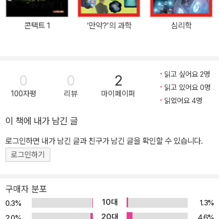
하늘에 커튼처럼 내려오는 신비한 오로라도 북극 상공에서 보면 사실
은 원을 그리고 있다. 제2장에는 소용돌이와 나선을 모았다. 앵무조
콘택트 1
‘만약?’의 과학
심리학
개는 아름다운 나선을 가지고 있다. 그리고 눈으로 보기는 어렵지만
우리 몸속의 달팽이관 역시 나선을 그린다. 우주의 무수한 은하 중에
도 소용돌이를 그리는 것이 많다. 제3장에서는 육각형을 보여 준다.
벌집과 눈의 결정은 자연계 육각형의 대표격이다. 그리고 하늘에 떠
읽고 싶어요 2명
0
0
2
있는 구름이나 태양의 표면 등에서도 육각형 모양의 구조가 나타나는
읽고 있어요 0명
100자평
리뷰
마이페이퍼
경우가 있다. 제4장의 소재는 다각형이다. 결정(結晶)을 현미경으로
읽었어요 4명
살펴보면 다양한 다각형이 나타난다. 제5장에서는 프랙털을 소개한
이 책에 내가 남긴 글
다. 양치류의 잎이나 서리의 결정 등 얼핏 보면 복잡해 보이는 모양도
로그인하면 내가 남긴 글과 친구가 남긴 글을 확인할 수 있습니다.
공통된 규칙으로 이루어졌음을 알 수 있다. 제6장에서는 여러 가지
운동이 그리는 곡선을 다루었다. 이들 궤적에는 원이나 8자 모양을
로그인하기
그리는 것도 있고, 사이클로이드를 그리는 것도 있다. 제7장에서는
자연의 기하학에 관한 연구 내용을 소개한다. 기린이나 얼룩말, 표범
구매자 분포
등 전혀 다른 동물의 무늬가 사실은 공통된 구조로 생긴다고 한다. 또
10대
1.3%
0.3%
동물의 피부 무늬가 점차 바뀌어 가는 사례 등을 소개한다. 아무쪼록
20대
4.6%
2.0%