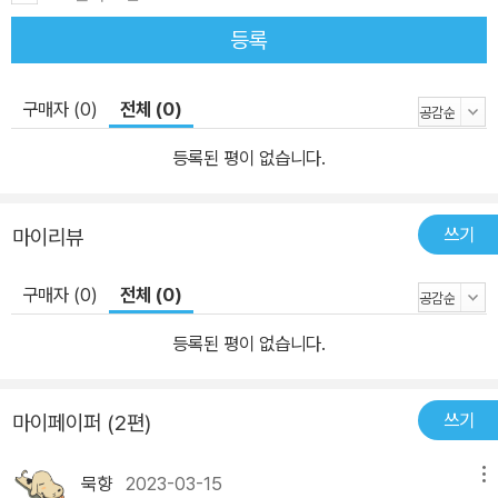
야에 널리 응용되고 있으며 자연계에서는 구름 모양이나 해안선 등에
등록
서 볼 수 있다. 이 책에서는 양치류의 잎이나 서리의 모양, 전자가 흘
러간 흔적 등에 나타나는 프랙털 구조를 소개한다. ● 동물의 무늬에
숨어 있는 수학적 배경과 그에 관한 최신 연구 내용 자연계에는 더욱
구매자 (0)
전체 (0)
복잡하고 다양한 기하학 무늬가 존재한다. 그중 하나가 동물이 가진
등록된 평이 없습니다.
독특한 무늬이다. 기린의 그물무늬 모양이나 얼룩말의 줄무늬, 표범
의 점무늬는 공통의 법칙으로 생긴다고 한다. ‘종을 초월한 공통 구
조’란 과연 무엇일까? 동물의 무늬를 만들어 내는 메커니즘을 둘러싼
쓰기
마이리뷰
연구의 최근 현황을 소개한다. ● 독자의 호평을 받은 최고의 과학 단
행본 ― 뉴턴 하이라이트 시리즈 과학 잡지 은 독자의 호응이 특히 높
구매자 (0)
전체 (0)
았던 기사만을 엄선해서 주제별로 재구성한 과학 단행본 ‘Newton
등록된 평이 없습니다.
하이라이트 시리즈’를 매달 한 권씩 선보이고 있다. 앞서 나온 <상대
성 이론> <양자론> <인체-21세기 해부학> <주기율표> <비주얼 화
학> <뇌와 마음의 구조> <미분과 적분>등의 다양한 자매편들과 마
쓰기
마이페이퍼 (2편)
찬가지로 최고 수준의 그래픽과 해설로 구성되어 있다. 협력자 명단
모토지마 세이지 元島栖二 / 일본 기후(岐阜) 대학 명예 교수, 공학
묵향
2023-03-15
메뉴