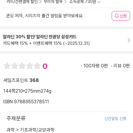
카드/간편결제 할인
무이자 할부
소득공제 730원
관심 저자, 시리즈의 출간 알림을 받아보세요
신청
알라딘 30% 할인! 알라딘 만권당 삼성카드
카드혜택 15% + 이벤트혜택 15% (~2025.12.31)
0
100자평 0편
리뷰 0편
세일즈포인트
368
144쪽
210*275mm
274g
ISBN 9788955378511
주제분류
신간알림 신청
과학
>
기초과학/교양과학