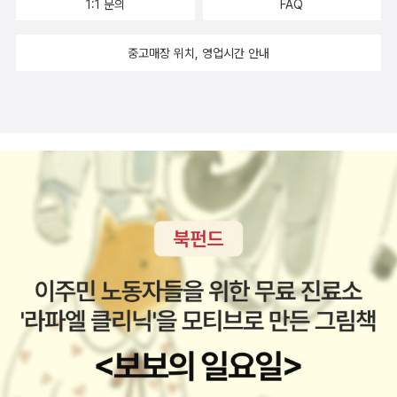
1:1 문의
FAQ
니 가볍고 즐겁게 읽을 수 있었으면 좋겠다. 읽고 싶은 책들이 많지만
내일 출근하면 또 받게 될 책 한박스때문에 조금 압박이 느껴진다. 지
중고매장 위치, 영업시간 안내
출비용이 너무 많아서 돈을 최대한 아껴야 하는데 자꾸 책사는데 손
이 간다. 예전에 비하면 도서비용지출이 엄청 줄어들긴 했지만 뭐. 그
래, 퍽퍽한 세상살이에 책이라도 있으니 나는 행운아,라고 생각해야
지. '사람은 성인식을 통해서 어른이 되는게 아니다. 취직을
하거나 결혼을 한다고 그렇게 되는 것도 아니다. 어른이 된다는 건 이
유가 있어서가 아니다.그건 마치 교통사고처럼 어떤 시기에 하나의
경험을 하면서 누군가에 의해 떠밀리듯 어른이 되어버린다'배를 타
라,라는 책을 읽는 중이다. 우리는 그렇게 떠밀리듯 어른이 되어 버리
는걸까? 하긴. 요즘 그 누군가를 보고 있노라면 '어른'이 된다는 건 쉽
지 않다는 생각을 하게 된다. 하지만 떠밀리듯 어른이 되는 것도 아닐
거야. 그렇게라도 어른이 된다면, 세월의 흐름속에 조금 더 여유있어
지고 조금 더 너그러워지고 조금 더 배려와 이해심이 많아지고 조금
더 서로를 보듬으며 살아갈 수 있을테지. 재미있게 읽었지
만 내겐 없는 만화책... 아주 열광할만큼은 아니었지만 에반게리온의