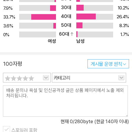
이 책이 자연계에 있는 여러 가지 기하학적 도형에 대해 흥미를 갖는
30대
10.2%
7.9%
계기가 되기를 희망한다. 2. 특장 ● 사람 눈의 광채, 사하라의 눈, 액
40대
26.4%
33.7%
정의 모습 같은 원과 구의 모습 자연계의 여러 곳에는 단순한 도형인
50대
8.3%
3.6%
원이나 구가 숨어 있다. 분자, 원자 수준에서 원의 형태를 만들어내는
60대
1.7%
0%
인플루엔자 바이러스나 풀러렌에서부터 우주의 구상 성단에 이르기
여성
남성
까지 다양한 크기로 나타나는 ‘원과 구’를 살펴본다. 오로라, 규조, 볼
복스와 함께 무중력 공간의 물방울이나 촛불의 모습까지 확인할 수
있다. ● 달팽이관, DNA, 원자의 배열, 태양의 입상반 등, 소용돌이와
100자평
게시물 운영 원칙
다각형 나선이나 소용돌이 또한 다양한 규모로 자연계에 나타나는 무
늬이다. 앵무조개나 데이지는 멋진 나선을 가지고 있다. 그리고 허리
카테고리
케인이나 은하 등 거대한 구조에도 소용돌이가 나타난다. 또 자연계
에는 곤충의 눈이나 미세한 눈[雪]의 결정 등, 자세히 살펴보면 여기
저기에 육각형을 비롯한 다각형이 숨어 있다. 생물이나 무생물이 만
드는 소용돌이와 나선 및 여러 가지 다각형을 살펴본다. ● 전자의 흐
름, 액체, 서리 결정, 식물 등에 나타나는 프랙털 구조 ‘한 부분이 전체
현재
0
/280byte (한글 140자 이내)
형태와 닮은 모양’을 ‘프랙털’이라고 한다. 프랙털은 컴퓨터 그래픽 분
스포일러 포함