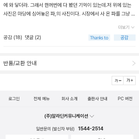
에 와 닿더라. 그래서 한꺼번에 다 봤던 기억이 있는데.저 위에 있는
사진은 마당에 심어놓은 파,의 사진이다. 시장에서 사 온 파를 그냥 두
면 시들해질 것 같아 어머니가 마당의 흙에 묻어 - 심은 것이 아니라
더보기
묻어둔 것이 맞을게다. 아무튼 그랬는데, 어머니 교통 사고 후 넉달간
공감 (
18
)
댓글 (2)
방치해 뒀더니 저렇게 요상하게 생긴 것이 생겨났다. 저게 터지면 마
늘이 퍼지게 되는건가? 옛날 도시촌놈들이 쌀나무를 찾았다고 비웃
었더랬는데 지금 내 꼴이 딱 그 모양이 되어부렀네. 저녁을 안먹은 이
반품/교환 안내
시점에서 왜 심야식당 이야기가 흘러나오고, 파 이야기가 나왔을까.
라면에 파 송송 썰어넣고 마늘에 양파, 양배추까지 슝~ 넣으면 걸쭉
한 야채라면이 되겠는데... 쓰읍~ 류시화 시집이 나왔댄다. 정말, 몇
년만일까? 그의 작품을 기다렸던 것은 아닌데 제목은 뭔가 그냥 마음
로그인
전체 메뉴
회사 소개
출판사 안내
PC 버전
에 들어와버리고 있다. 아, 근데 요즘 마음이 싸늘해지고만 있는데...
뭐라 말할수도 없고 마음이 복잡한 지금. 모든 걸 다 잊고 그냥 시 한
(주)알라딘커뮤니케이션
편 읽고 잠들고 싶어지고 있다.대신, 여전히 나는 책구경.
탐정 레이디 조지애나,는 추리소설이라 하는 것보다 '코지'라는
1544-2514
일반문의 (발신자 부담)
붙임이 더 어울릴 것 같지만 어쨌든 내게는 특별한 애정이 있는 책이