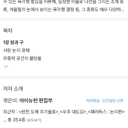
수 있는 육각형 벌집을 비롯해, 일정한 비율로 나선을 그리는 조개 종
류, 겨울철의 눈에서 보이는 육각형 결정 등, 그 종류도 매우 다양하
다.
목차
자연계의 기하학적 도형은 비단 눈에 보이는 것에 그치지 않는다. 분
자, 원자 단위의 물질에도 기하학적 도형이 나타나며, 우리 몸속의 D
1장 원과 구
NA 역시 마찬가지이다. 그런가 하면 반대로 우주 규모의 엄청난 크기
사람 눈의 광채
를 가진 기하학적 도형도 있다. 은하의 소용돌이, 그리고 신비한 8자
무중력 공간의 물방울
모양을 그리는 태양의 연중 움직임 등이 바로 그것이다.
이처럼 이 책에서는 맨눈으로는 볼 수 없을 정도로 작은 물질에서부
저자 소개
터 우주 규모의 구조에 이르기까지, 다양한 크기와 형태로 나타나는
자연계의 기하학적 도형을 소개한다.
엮은이:
아이뉴턴 편집부
저자파일
신간알림 신청
최근작 :
<완전 도해 주기율표>
,
<우주 대도감>
,
<패러독스 : 논리편>
… 총 354종
(모두보기)