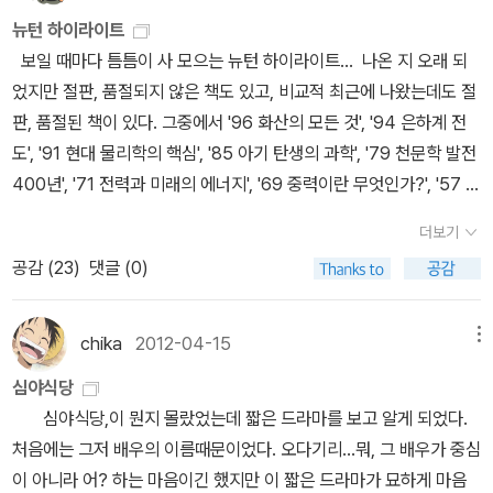
박사 모리타 세이조 森田淸三 / 일본 오사카 대학 대학원 공학연구
뉴턴 하이라이트
과 교수, 이학 박사 미우라 히데키 三浦英樹 / 일본 국립극지연구소
보일 때마다 틈틈이 사 모으는 뉴턴 하이라이트... 나온 지 오래 되
조교, 이학 박사 다카야스 미사코 高安美佐子 / 일본 도쿄 공업대학
었지만 절판, 품절되지 않은 책도 있고, 비교적 최근에 나왔는데도 절
대학원 종합이공학연구과 부교수, 이학 박사
판, 품절된 책이 있다. 그중에서 '96 화산의 모든 것', '94 은하계 전
도', '91 현대 물리학의 핵심', '85 아기 탄생의 과학', '79 천문학 발전
400년', '71 전력과 미래의 에너지', '69 중력이란 무엇인가?', '57 자
연의 기하학', '54 희소 금속 희토류 원소', '51 미래는 결정되어 있는
더보기
가?', '45 지구: 우주에 떠 있는 기적의 행성', '44 초신성과 블랙홀',
공감 (
23
)
댓글 (0)
'43 진공과 인플레이션 우주론', '34 확률의 세계', '30 지구의 과학',
'28 차원이란 무엇인가?', '26 지구 온난화', '4 천문학계가 주목하는
75 은하 68 항성', '3 인체 21세기 해부학', '2 누구나 이해할 수 있는
chika
2012-04-15
메뉴
양자론' 등 eBook이 남아 있는 것이 없지 않다. 개정판도 꾸준히 나
심야식당
오고 있는 편이다. 최근에는 중고등학교 수학, 과학 시리즈가 나왔
심야식당,이 뭔지 몰랐었는데 짧은 드라마를 보고 알게 되었다.
다.
처음에는 그저 배우의 이름때문이었다. 오다기리...뭐, 그 배우가 중심
이 아니라 어? 하는 마음이긴 했지만 이 짧은 드라마가 묘하게 마음