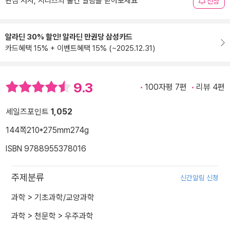
관심 저자, 시리즈의 출간 알림을 받아보세요
신청
알라딘 30% 할인! 알라딘 만권당 삼성카드
카드혜택 15% + 이벤트혜택 15% (~2025.12.31)
9.3
100자평 7편
리뷰 4편
세일즈포인트
1,052
144쪽
210*275mm
274g
ISBN 9788955378016
주제분류
신간알림 신청
과학
>
기초과학/교양과학
과학
>
천문학
>
우주과학