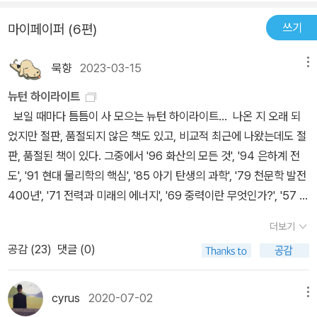
물리학은 사유를 펼치는 것에 그치지 않고, 실제적인 실험과 측정을
쓰기
마이페이퍼 (6편)
통해 그들의 사유를 증명한다. 이에 반해 인문학은 오로지 언어로써
사유의 올바름을 증명해낸다. 차원을 다루는 이론물리학은 일종의 시
묵향
2023-03-15
메뉴
(詩)다. 시는 언어가 도달할 수 없는 사유의 영역에서 사유하기를 시
작한다. 물리학 역시 우리의 인식 바깥에서 사유를 시작한다. 그런 점
뉴턴 하이라이트
에서 물리학의 언어는 곧 시다. 이런 식이다. 뉴턴은 만유인력이 아무
보일 때마다 틈틈이 사 모으는 뉴턴 하이라이트... 나온 지 오래 되
리 떨어져 있다고 하더라도 순식간에 작동한다고 생각했다. 그래서
었지만 절판, 품절되지 않은 책도 있고, 비교적 최근에 나왔는데도 절
사과는 항상 지구의 중심을 향해 수직으로 떨어진다. 하지만 뉴턴의
판, 품절된 책이 있다. 그중에서 '96 화산의 모든 것', '94 은하계 전
만유인력은 작동방식은 설명할 수 있을지 몰라도 그러한 힘이 왜 생
도', '91 현대 물리학의 핵심', '85 아기 탄생의 과학', '79 천문학 발전
기는지를 설명할 수는 없다. 그래서 아인슈타인은 ‘사과의 낙하’를 이
400년', '71 전력과 미래의 에너지', '69 중력이란 무엇인가?', '57 자
렇게 설명한다. “지구가 존재하면 그 주위의 4차원 시공이 휘어진다.
연의 기하학', '54 희소 금속 희토류 원소', '51 미래는 결정되어 있는
더보기
거기에 있는 사과는 4차원 시공의 휘어짐을 따라 말하자면 언덕길을
가?', '45 지구: 우주에 떠 있는 기적의 행성', '44 초신성과 블랙홀',
구르는 것처럼 지구를 향해서 간다.” 사과는 수직으로 떨어지는 것이
공감 (
23
)
댓글 (0)
'43 진공과 인플레이션 우주론', '34 확률의 세계', '30 지구의 과학',
아니라 휘어진 시공간을 따라 구르고 있다. 떨어지는 것이 아니라 구
'28 차원이란 무엇인가?', '26 지구 온난화', '4 천문학계가 주목하는
르고 있다니……. 만약 사과가 뉴턴 식으로 떨어진다면 사과의 꼭지부
75 은하 68 항성', '3 인체 21세기 해부학', '2 누구나 이해할 수 있는
cyrus
2020-07-02
메뉴
분은 항상 위를 향할 것이고, 사과의 밑 부분에만 멍이 들 것이다. 하
양자론' 등 eBook이 남아 있는 것이 없지 않다. 개정판도 꾸준히 나