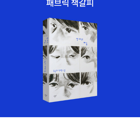
있는 빅뱅 이후의 공간과 반대되는 개념입니다. 빅뱅 이 전의 우주가
을 규명하는 열쇠를 찾았노라고 선언했다. 바로 이 글을 쓰는 오늘(2
에서 다운로드 할 수 있게 했구요,검게 보이는 부분은 강력한 자기장
허수우주인 셈이지요.이거 책이정말 흥미 진진하지 않습니까?이 책
010년 6월 24일)자 신문이다. 과학자들은 중성미자의 가장 정확한
에 의해 온도가 약 2000도 낮은 부분입니다.우주로 뻗어나가는 불꽃
을 통하여 독자는 'super string', 즉 '초끈 이론'을 어느 정도 이해할
질량을 계산해 냈다고 BBC가 발표했다고 한다. 이는 수소 원자 크기
을 풀레어하고 하는데요. 그 폭발력이 너무 커서 태양의 인력을 뿌리
수?있게됩니다.허수는 빅뱅 이전의 허수 시간대의 공간을 뜻합니다.
의 10억분의 1보다 작다고 한다. 그 질량은 0.28eV 이내의 범위의
치고 우주 밖으로 날아갑니다.그 플레어가 지구에 도달하는 날에는
그런데 허수 우주이론의 주창자인 위튼이 1985년 프린스턴 대학에
것으로 우주의 90%를 차지하고 있는 요소가 되어버린 셈이다. 이제
멋진 오로라는 물론, 강한 전파 교란으로 새들은 방향을 잃고, 비행기
서 이론의 강의를 마쳤을 때, 참가자그 어느 누구도 이론의문제점등
는 우주 전체의 질량 뿐아니라 우주의 나이도 새롭게 수정되어 발표
역시 마찬가지 입니다. 우리는 엉뚱한 전화를 곧잘 받게됩니다. 아니
을 지적할 수가 없었을 뿐 아니라재해석도 요청할 수가 없었다고 합
될 날이 머지 않았다. 그렇다면 우주에서 별들이 차지하는 비율은 1
면 엉뚱한 곳으로 전화를 걸게 되거나요..우리의 컴퓨터는 오작동을
니다. 이론이 너무 어려웠던 탓이죠. 말이 '초끈 이론 '이지...이거는
0%?) 오른 쪽 사진은 블랙홀의 모습이다.저곳으로 우리는 어떻게 접
하게되는데요 금융문제가 가장 심각한 일이 될 것입니다. 아..핵 무기
뭐...일반인들이 이해하기란...초끈이란 '에너지의 선'이라고 이해하면
근할 수 있을까...갈수 있기만 하다면블랙홀의 웜홀을이용하여 공간
콘트롤러는 어쩌죠??... 그러나 그 이전에 밀키웨이라는 우리의 은하
됩니다. 그 끈은 너무나도 작아서 긁기는0입니다. 이해하기 어려운
이동을 할 수가 있을 텐데...여하튼, 알아두어야 할 중요한 것은 현재
계가 있었다. 우리의은하는 옆으로 긴 타원형이며 나선형 은하인데
것은 그 끈을 길게 늘여도 긁기는 줄어들지 않는다는 것입니다. 다만
까지는 워프를 하기 위해서는 블랙홀에 접근을 해야 한다는 점이다.
그 길이는 10만 광년이고 그 중심부의 폭은 1.5만 광년짜리 은하이
길이에 비례하여 질량은 커져갑니다.이 초끈 이론은 현대의 중력 이
빛이 휘어지는 공간이 블랙홀이고 그 곳에서 반발력을 얻어 공간 이
다. 그 안에서 태양계는 태어난 것이다. 우리의 은하계에는 약 2천 억
론인 일반 상대성 이론 과양자 역학을 통합한 이론이라고 합니다. 이
동을 할 수 있다는 이론인데.... 블랙홀에 어떻게 접근을??또 어쨌든,
개(200,000,000,000)의 별이 있는데 태양은 그 중 하나이다. 생
두 이론을 뛰어넘는 이론이라는 이야기인데요 결국 모든 것의 이론이
블랙홀로 접근해보자...물론 블랙홀에는 벌레가 사과를 먹어 들어가
몰(生沒)은 자연의 이치이니 생명을 얻은 우리의 태양계는 다시 10
된다고 합니다. 물론 실험적으로 증명하기란 여간 어려운 것이 아닙
듯이 사과 속에 난 터널과 같은 웜홀이 있다고 학자들은 주장한다. 그
0억년에 걸쳐 그 막을 내리게 되어있다. 태양의 나이는 현재 50억 살
니다. 그러나 이론이 증명되는 날, 도대체 어떤 일이 벌어질지...아니
웜홀을 타고 갈 때 진정한 타임머신 효과를 갖는 공간 이동의 우주 여
로, 앞으로 50억 살을 더 살다가는 늙어서 죽음을 맞이하게 될 것이