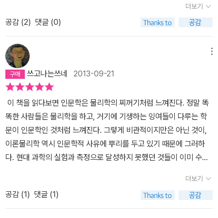
더보기
이다. 한마디로 말하면 칼라판 과학 잡지. 잠시 생각해보는 것. 만약
공감 (
2
)
댓글 (0)
이 이론들을 고민하고 연구한 과학자들이 이 책을 읽는다면 어떤 기
분이 들까? 기가 막히지 않을까?
메뉴
쓰고나는쓰네
2013-09-21
이 책을 읽다보면 인문학은 물리학의 찌꺼기처럼 느껴진다. 정말 똑
똑한 사람들은 물리학을 하고, 거기에 기생하는 잉여들이 다루는 학
문이 인문학인 것처럼 느껴진다. 그렇게 비관적이지만은 아닌 것이,
이론물리학 역시 인문학적 사유에 뿌리를 두고 있기 때문에 그러하
다. 현대 과학의 실험과 측정으로 달성하지 못했던 것들이 이미 수천
년 전 인간의 사유 속에서 완성된 것들이었다. 물리학은 그 증명할 수
더보기
없었던 것들을 수식과 실험을 통해 증명하고 있다고 말할 수도 있을
공감 (
1
)
댓글 (1)
것이다. 인문학은 새로운 지평을 향해 날아오른다. 물리학 역시 그러
하다. 그래서 둘은 쌍생아며, 둘은 서로 공모한다. 다른 것이 있다면