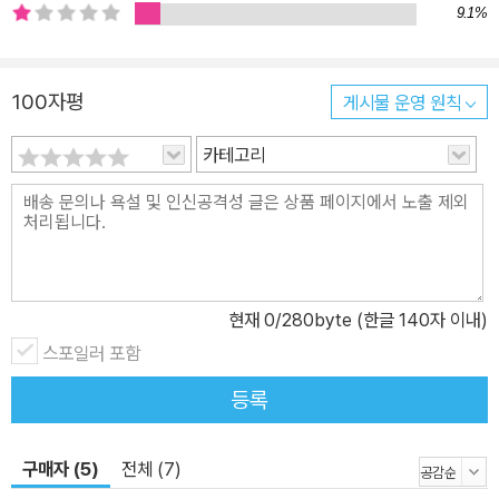
wton은 이제까지 차원에 대한 이론을 잡지에서 다루면서, 일반 독자
9.1%
들이 특히 궁금해 하는 내용들을 요약 정리했다. 그리하여 그에 대한
답을, 《차원이란 무엇인가?>의 ‘Q&A 코너’에서 박사와 학생의 문답
100자평
게시물 운영 원칙
형식으로 제시했다. 독자들이 흔히 가지고 있는 의문점에 대해서 한
층 더 상세한 해설을 들을 수 있다. ● 5차원 이론을 제창한, 하버드
카테고리
대학 리사 랜덜 교수 인터뷰 수록 물리학에서 차원에 대한 이론은 아
인슈타인의 상대성 이론에서 나온 4차원 시공을 넘어 ‘제5의 차원’
등으로 확대되고 있다. 미국 하버드 대학 물리학교실의 리사 랜덜 교
수도 제5의 차원을 주장하는 학자의 한 사람이다. 랜덜 교수가 말하
는 ‘휘어진 차원’은 다른 학자들의 차원 모델과 어떤 차이가 있는지,
현재
0
/280byte (한글 140자 이내)
본인의 설명을 직접 들어 본다. ● 최고 권위의 과학 단행본 《뉴턴 하
이라이트 시리즈》 Newton은 최고 품질의 사진과 그림을 바탕으로
스포일러 포함
구성한 과학 기사를 매달 독자에게 전달하고 있다. Newton의 기사
등록
중에서도 독자의 호평을 받은 핵심만을 선정해 단행본 형식으로 재구
성한 것이 《뉴턴 하이라이트 시리즈》이다. 물리학·화학·생명공학·지
구매자 (5)
전체 (7)
구과학·천문학 등 모든 과학 분야를 다루는데, 《상대성 이론》 《주기