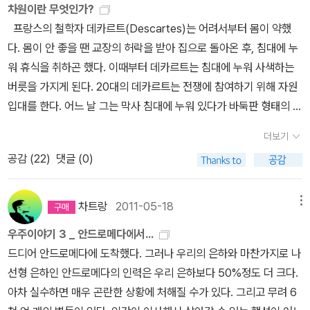
차원이란 무엇인가?
지만 사과는 공간을 구르면서 떨어지기 때문에 그 멍이 든 곳은 동일
오고 있는 편이다. 최근에는 중고등학교 수학, 과학 시리즈가 나왔
프랑스의 철학자 데카르트(Descartes)는 어려서부터 몸이 약했
하지 않다. 스마트 폰이 꼭 뒷면이 아니라 화면 방향으로 떨어지는 것
다.
다. 몸이 안 좋을 땐 교장의 허락을 받아 집으로 돌아온 후, 침대에 누
은 폰이 반 바퀴 굴렀기 때문이다. 4차원도 재미있지만 0차원이나 1
워 휴식을 취하곤 했다. 이때부터 데카르트는 침대에 누워 사색하는
차원도 재미있다. 아니 어떻게 ‘점’이라는 발상을 할 수 있단 말인가.
버릇을 가지게 된다. 20대의 데카르트는 전쟁에 참여하기 위해 자원
시간을 갖지 않으면서, 넓이도 높이도 가지지 않는 어떤 것을 어떻게
입대를 한다. 어느 날 그는 막사 침대에 누워 있다가 바둑판 형태의 무
상상할 수 있단 말인가. ‘선’이라는 것도 그렇게 단순하지만은 않다.
늬가 그려진 천장 위에 달라붙은 파리를 발견한다. 데카르트는 천장
선은 넓이를 가지지 않는다. 그러하다면 우리가 알고 있는 ‘선’은 사실
더보기
에서 움직이는 파리의 위치를 나타내기 위해 ‘좌표평면’을 생각한다.
선이라고 할 수 없다. 아무리 얇은 펜으로 선을 그어도 선은 넓이를 가
공감 (
22
)
댓글 (0)
* 김승태 《데카르트가 들려주는 좌표 이야기》 (자음과
지게 된다. 2차원에서 존재하는 ‘면’은 높이를 가지지 않는다. 하지만
모음, 2008) 좌표평면은 x축과 y축으로 이루어져 있다. 좌표평
아무리 얇은 종이도 높이는 있다. 선과 마찬가지로 우리가 면이라고
면의 가장 큰 특징은 한 점의 위치를 수치로 도출해 낼 수 있게 해준다
부르는 면은 물리학의 면과는 거리가 멀다. 점, 선, 면을 알지만 우리
차트랑
2011-05-18
메뉴
는 점이다. 가로축(x축)의 숫자와 세로축(y축)의 숫자만 있으면 점의
는 현실 공간에서 이것을 구현할 수 없다. 3차원 공간에서는 3차원 너
우주이야기 3 _ 안드로메다에서...
위치를 표시할 수 있으며 점이 어디에 있는지 측정할 수도 있다.
머, 그 너머가 더 낮은 차원이라 할지라도 이를 올바로 사유하는 일은
드디어 안드로메다에 도착했다. 그러나 우리의 은하와 마찬가지로 나
* [절판] 《차원이란 무엇인가?》 (아이뉴턴, 2009)* 《차
불가능하다. 그 불가능이라는 조건에 괄호를 치는 일, (불)가능한 것
선형 은하인 안드로메다의 인력은 우리 은하보다 50%정도 더 크다.
원의 모든 것》 (아이뉴턴, 2019) 좌표의 개념을 이해하면 ‘차
으로 바꾸는 일, 이것이 물리학이다. 이것은 다시 시(詩)다. 3차원보
아차 실수하면 매우 곤란한 상황에 처해질 수가 있다. 그리고 무려 6
원’의 정의도 이해할 수 있다. 좌표를 고안한 데카르트가 차원을 정의
다 낮은 차원을 사유하는 것도 불가능한데 더 높은 차원을 어떻게 상