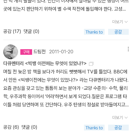
천 억 개의 별들이 있다. 인간이 이사해서 살아갈 수 있는 행성이 어느
한다면 ‘한 점의 위치를 정하기 위해 필요한 수치의 개수’라고 말할 것
상할 수 있단 말인가. 푸앵카레는 ‘역발상’을 통해 차원을 정의한다.
곳에 있는지 판단하기 위하여 별 수색 작전에 돌입해야 한다. 고성능
이다. 앞서 좌표평면에 있는 점의 위치는 가로축의 숫자와 세로축의
단면이 0차원(점)이 되는 것을 1차원(선)이라 한다.단면이 1차원이
광학 망원경과 우주 스캐너로 태양계와 매우 유사한 크기의 별을 골
숫자에 의해 결정된다고 언급했다. 가로축의 숫자, 세로축의 숫자는
되는 것을 2차원(면)이라 한다.단면이 2차원이 되는 것을 3차원(입
더보기
라낸다. 그리고 그들의 행성을 조사한다. 바로 드레이크 방정식이다.
한 점을 위치를 정하기 위해 필요한 수치이므로 2개이다. 따라서 좌
체)라 한다.단면이 3차원이 되는 것을 4차원(초입방체)라 한다. 4차
공감 (
17
)
댓글 (0)
공기가 있을 확률과 생명체가 있을 확률을 정밀 조사한다. 무인 로봇
표평면은 2차원이다. 그렇다면 좌표평면이 아닌 곳에 있는 점은 몇
원은 단면이 3차원이란다. 이것을 수학적 공식으로 이해할 수 있는
탐사선을 발사한다. 로봇이 결과를 전송해왔다. 자 출발이다...보급용
차원일까? 0차원이다. 왜냐하면 이 점의 위치를 표시할 수 있는 수치
자들은 아마 나와 같은 사람이 아닐 것이 분명하다. 하지만 이러한 상
코스모스물론 고도의 지능을 가진 인간에 버금가는 생명체가 자리를
드팀전
2011-01-20
메뉴
가 없기 때문이다. 직선은 1차원이다. 임의의 두 점 사이를 연결하면
상력은 플라톤의 이데아론에 뿌리를 두고 있다. 플라톤은 현실계를
차지하고 있지 않다면 그보다 더 다행스러운 일은 없을 것이다. 그러
직선이 된다. 두 점 사이의 거리만 알면 직선 위에 있는 점의 위치를
이데아의 그림자로 생각했다. 현실이 이데아의 그림자라면, 현실은 3
다큐멘터리 <빅뱅 이전에는 무엇이 있었나?>
나 뜻밖의 생명체를 만날 수도 있다. 바로 그 행성에 이미 자리를 잡은
알 수 있다. 우리가 살아가는 공간은 3차원이다. 기준점으로부터 ‘가
차원이니까, 이데아는 4차원 시공 속에 있다고 할 수 있다.여기서 한
며칠 전 늦은 밤 책을 보다가 허리도 뻣뻣해서 TV를 틀었다. BBC에
생명체의 존재이다. 그들은 과연 우리 지구인들을 환영해줄 것인가.
로’, ‘세로’, ‘높이’ 방향을 나타내는 세 가지 수치로 위치를 파악할 수
발 더 나아가 보자. 그렇다면 고차원은 어디에 존재하는가. 우리는 왜
서 만든 <빅뱅이전에는 무엇이 있었나?> 라는 다큐멘터리가 나왔다.
아니면 적대감을 보여줄 것인가. 그들의 사고는 지구인인 우리의 사
있다. 말로 풀어쓴 차원의 정의는 단번에 이해하기 쉽지 않다. 그림
4차원을 볼 수 없는 것인가. 오스카르 클라인은 그것이 너무 작아서
요즘 관심을 갖고 있는 틈틈히 보는 분야가 -교양 수준의- 수학, 물리
고와 비슷할까 아니면 전혀 다른 사고 체계를 가지고 있을까. 그들의
을 이용해 차원의 정의를 설명하는 방식이 머릿속에 쏙쏙 들어온다.
볼 수 없다고 말한다. 가느다란 막대는 1차원(선)의 세계처럼 보인다.
학, 우주과학 등이어서 '어라'하면서 보게 되었다.질문은 프로그램 타
가치관과 윤리관이 우리와 닮았다는 보장을 할 수가 없다. 그들의 가
그러므로 도판과 일러스트가 가득한 일본의 과학 잡지 <뉴턴(Newt
하지만 가까이에서 보면 선에는 굵기가 있다. 거기에 개미가 걸어가
이틀 처럼 당연하며 또 간단하다. 우주 탄생의 정설로 받아들여지고
치관, 윤리관, 철학등에 따라 반응은 달라질 것이다. 전쟁을 할지...아
on)>을 추천한다. 매달 나오는 잡지를 구독하지 않아도 <뉴턴>을
고 있다면 개미는 앞뒤좌우로 움직일 수 있다. 그러니까 숨어 있는 차
있는 '빅뱅' 그 이전에 무엇이 있었나? 만약 우주가 '무'에서 나왔다면
니면 평화를 유지할지...지구인들의 생과 사가 달려있는 문제이기 때
더보기
접할 수 있는데, 기본적으로 우리가 알아야 할 과학의 핵심 내용을 정
원은 작아서 보이지 않는 것이다. “막대를 멀리서 보면, 막대의 표면
도대체 어떻게 '무'에서 무엇이 만들어질 수 있는가? <평행우주>의
문에 이러한 의문은 매우 합당한 것에 해당한다.물론 이사짐 센타들
공감 (
6
)
댓글 (0)
리한 <뉴턴 하이라이트(Newton Highlight)>는 잡지 정기 구독자
이 가진 ‘제2의 차원’은 너무 작아 자신도 모르게 무시해 버리기 쉽다.
저자미치오 카쿠 교수가 던지는 질문이 바로 그것이다. 그는 '무'를 어