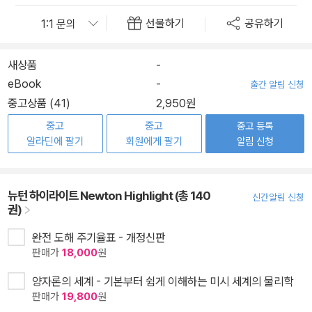
선물하기
공유하기
새상품
-
eBook
-
출간 알림 신청
중고상품 (41)
2,950원
중고
중고
중고 등록
알라딘에 팔기
회원에게 팔기
알림 신청
뉴턴 하이라이트 Newton Highlight (총 140
신간알림 신청
권)
완전 도해 주기율표 - 개정신판
판매가
18,000
원
양자론의 세계 - 기본부터 쉽게 이해하는 미시 세계의 물리학
판매가
19,800
원