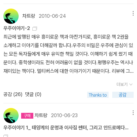
의 이익과도 상당히 관련이 있다. 그러므로 이삿짐 센타는 현재의 이
가 아닌 독자들을 위한 ‘오아시스’와 같은 존재이다. 필자가 데카르
이와 마찬가지로, 3차원 공간을 구성하는 점 하나하나에 관측할 수
떻게 정의하느냐에 따라 답변이 달라질 수 있다고 한다. NASA는 우
사짐 센타와는 매우 다른 성격을 가진, 우주선을, 그것도 외부 은하까
트의 좌표 개념을 이용해 차원의 정의를 설명한 내용은 2009년에 나
없을 만큼 작은 차원이 숨어 있다고 하면 우리는 그것을 알아차리지
주상태에 준하는 실험실을 만들지만 완전한 '무'의 우주와는 다른다.
차트랑
2010-06-24
메뉴
지space ship을 띄울 수 있는기술과 설비및 장비들을 갖춘최첨단
온 《차원이란 무엇인가?》와 작년에 나온 《차원의 모든 것》을 참고하
못할 것이[다].” 물리학의 설명 방식은 ‘시’를 닮았다. 도달할 수 없는
시간과 공간 같은 개념도 존재하지 않는 '무'이다. 하지만 NASA의 실
집단이어야만 할 것이다.좀 비싼 코스모스그러면 어떠한 유형의 생명
우주이야기-2
여 요약한 것이다. 《차원이란 무엇인가?》 인쇄본은 현재 절판되었다.
인식의 지평에서 사유를 시작하는 일, 그리하여 진부함 너머에 존재
험실이 만든 '무'는 한계가 있다. 3차원 속의 '무'이기 때문이다. 뒤에
체와 만나게 될까.. 여기서 로스트 인 스페이스라는 영화를 간간하게
최근에 발행된 매우 흥미로운 책과 마찬가지로, 흥미로운 책 2권을
그런데 전자책(e-Book)은 판매 중이며 지금도 구매할 수 있다. <뉴
하는 진귀한 사유를 펼친다. 이 새로운 것들은 아름답다. 그래서 물리
가서 그는 '무'를 '완전한 무'와 '전제된 무'- '물질이 없는 상태의 무' 로
살펴보면 우리의 상상을 확장시켜 나갈 수가 있다.흔히 우리는 유기
소개하고 이야기를 더해갈까 합니다.우주의 비밀은 우주에 관심이 있
턴 하이라이트> 편집자들이 언급하지 않았지만, 사실 《차원의 모든
학자들은 수식과 사랑을 나누고 시인들은 언어와 사랑을 나눈다.
나누어 정의한다. 이곳은 완전한 진공상태로 오로지 에너지만 존재한
호흡을 하는 유기적 존재만을 생명체로 알고 있었다. 그런데 이 영화
는 모든 독자들에게 매우 유익한 책일 것이다. 이해하기 쉽게 썼기 때
것》은 《차원이란 무엇인가》의 개정판이다. 그래서 두 권의 책 초반
다.(더 이상 에너지의 성질에 대한 설명은 없으나 인간이 알고 있는
에 등장하는 어느 생명체는 우리의 기대를 완전히 벗어나고 있는 그
문이다. 중학생이라도 전혀 어려움이 없을 것이다.평행우주는 역시나
내용은 거의 비슷하다. 처음에 차원의 정의에 대한 내용이 나오는데,
우주의4가지 에너지로 추정된다.) 그리고 작은 충돌들의 결합. 그러
런 종류이다. 무기 호흡을 하고 있는 생명체가 그것이다. 마치 거미처
재미있는 책이다. 멀티버스에 대한 이야기이기 때문이다. 리뷰에 그
독자들의 이해를 돕기 위해 그려진 일러스트도 똑같다. <뉴턴 하이라
다가 '빅뱅'이라는 대폭발을 맞는다.어쨋거나 우주는 완전한 무에서
럼 생긴 이 생명체는 강력하기로는 엄청나다. 이 생명체 앞에서 왠만
흥미 진진한 이야기를 이미 썼으므로 이야기는 생략한다. 여하튼 이
이트> 편집 방식은 ‘복사하기, 붙여 넣기(Ctrl+C, Ctrl+V)’ 수준에
출발할 수는 없다는 것이 그의 설명이다. 두가지 '무'를 설정하는 방식
더보기
한 쇳덩어리는 종이장에 불과하다. 그 파워를 짐작하시겠지... 그 자체
책 역시 어려운 책이 전혀 아니다. 약간의 우주 관련 지식이 있다면 읽
가깝다. 일러스트가 많다고 해서 <뉴턴 하이라이트>를 과학에 관심
으로 이를 돌파하는데 철학적 해결책으로는 가능하지만 그것을 어떻
공감 (
26
)
댓글 (0)
로 엄청난 무기가 되는 에일리언인 것이다. 여하튼 주인공들은 겨우
는 즐거움 적지 않을 것이다.안드로 메다로 가는 길...과 그 이론들...
을 가지기 시작한 초보 독자들에게 적합한 책이라고 생각해선 된다.
게 증명하는지는 다큐멘터리에 나와 있지 않다.이후 설명되는 것이
피해 도망 칠 수 있었다.아니면, 스타 워즈에서 등장하는 수중에서만
주장하는 이에 따라, 30억 년 후, 또는 70억 년 후에는 만나게 될 안
어떤 과학자들은 우리가 알고 있는 4차원 공간(3차원 공간과 시간을
가장 유명한 빅뱅 이론의 모순을 해결하는 과정에서 나온 인플레이션
살아가는 물고기가 아닌 고도의 지능을 지닌 종족이 있을 수도 있다.
드로메다 은하와 우리 은하가 가진 별의 개수가 8천 억 개라고 앞서
합친 개념)을 넘어선 고차원 공간이 우주에 있다고 주장하는데, 그 사
차트랑
2010-06-23
메뉴
이론이다. 편평성과 지평선 모순의 해결이라는 것이다.다큐멘터리 후
이 두 영화에 등장하는 생명체는 일반적인 우리의 사고 범위를 넘어
밝힌바 있다.. 드레이크 방정식에 따르면 그 중에 지구와 같은 환경을
람들이 내세우는 이론이 바로 브레인 이론(brane theory)과 초끈
반부로 가면서 '빅뱅의 반복 '같은 일종의 영원회귀하는 순환론적 우
우주이야기 1_ 태양계의 운명과 이사짐 쎈터, 그리고 안드로메다...
서는 존재들이다. 물론 에일리언 이라는 영화도 같은 맥락의 생명체
가지고 있는 행성이 있을 가능성은 얼마든지 있다고 가정해 볼 수 있
이론(superstring theory)이다. 이 두 개의 이론은 과학자들도 이해
주 가설등도 등장한다.다큐멘터리 자체는 그리 어렵지 않게 제작되었