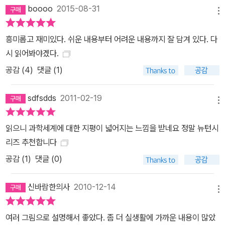
율표》 《양자론》 《뇌와 마음의 구조》 《신비한 수학의 세계》 등 다양
boooo
2015-08-31
메뉴
한 자매편들도 서점에서 절찬리에 판매되고 있다.
흥미롭고 재미있다. 쉬운 내용부터 어려운 내용까지 잘 담겨 있다. 다
시 읽어봐야겠다.
공감 (
4
)
댓글 (1)
sdfsdds
2011-02-19
메뉴
읽으니 과학세계에 대한 지평이 넓어지는 느낌을 받네요 정말 뉴턴시
리즈 추천합니다
공감 (
1
)
댓글 (0)
신바람한의사
2010-12-14
메뉴
여러 그림으로 설명해서 좋았다. 좀 더 실생활에 가까운 내용이 많았