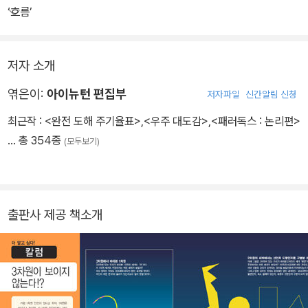
‘흐름’
제2장 아인슈타인과 차원
저자 소개
엮은이:
아이뉴턴 편집부
저자파일
신간알림 신청
최근작 :
<완전 도해 주기율표>
,
<우주 대도감>
,
<패러독스 : 논리편>
… 총 354종
(모두보기)
출판사 제공 책소개