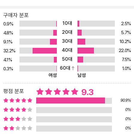
을 알기 쉽게 소개 상대성 이론과 마찬가지로 4차원 이상 고차원의
세계는 우리의 일반적인 상식과 다르기 때문에 이해하기가 쉽지 않은
구매자 분포
것이 사실이다. 그래서 이러한 난해한 개념들을 어떻게 설명하느냐에
10대
2.5%
0.9%
따라, 이해할 수 있는 정도가 결정된다. 《차원이란 무엇인가?>는 0·1
20대
5.7%
4.8%
·2·3차원 등의 기초 개념은 물론, 4차원과 시공, 브레인 같은 발전된
30대
10.2%
9.1%
개념을 정밀하게 계획된 순서에 따라 그림과 함께 설명함으로써, 사
40대
22.0%
32.2%
전 지식 없이도 차원 이론을 충분히 이해할 수 있도록 구성했다. ● 머
50대
7.5%
4.1%
릿속에 그리기 어려운 차원의 세계를 그림으로 설명 4차원 이상의 세
60대
1.0%
0.3%
계를 우리 눈으로 볼 수는 없다. 그래서 4차원 이상의 세계를 머릿속
여성
남성
에 그리기는 대단히 어렵다. 최신 과학의 현장을 뛰어난 사진과 일러
스트레이션으로 소개하는 과학 잡지 Newton의 노하우는 ‘차원’에
9.3
평점 분포
서도 힘을 발휘한다. 4차원 공간과 시공 다이어그램, 초입방체, 브레
90.9%
인 등의 개념을 그림으로 제시함으로써 눈에 보이지 않는 세계를 이
0%
해할 수 있도록 이끌어 준다. ● 일반 독자를 위한, 차원에 관한 ‘Q&A
0%
베스트 12’ 제공 어려운 개념은 설명을 들어도 새로운 의문이 셍기는
경우가 많다. ‘차원’과 같은 물리학 이론의 경우도 마찬가지이다. Ne
0%