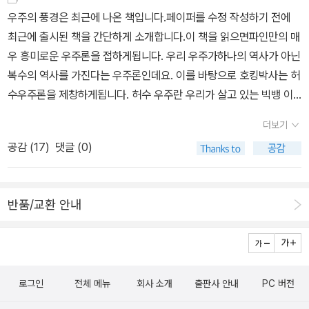
이다.인간은 유기호흡을 하는 생명체이다. 즉, 호흡을 할 때 산소를 필
다. 그 곳을 찾아 이사를 가는 것이다. 그러나 이미 그 행성을 차지하
하기 어려워한다. 이론으로는 설명이 가능하지만, 실험으로 증명되지
지만 좀 더 공부해보면 사실쉽지 않은 개념들이다. 이론적 적합성의
우주의 풍경은 최근에 나온 책입니다.페이퍼를 수정 작성하기 전에
요로 한다는 뜻이다. 지구에 존재하는 대부분의 생명체들이 그러하
고 있는 생명체가 있다면....? 그리고 이사를 하는 방법은? 우주에 관
않았기 때문이다. 그래서 검증을 중요하게 여기는 과학자들은 브레인
수식까지야 이해하지 못하더라도 교양 수준에서는 좀 더알고 싶어서
최근에 출시된 책을 간단하게 소개합니다.이 책을 읽으면파인만의 매
다. 그러나 무기 호흡은 산소를 필요로하지 않는다. 무기 호흡의 결과
한한 상상력은 그 한계가 없다.1. 워프항법-믿기 어렵지만...그렇다면
이론과 초끈 이론을 부정적으로 보기도 한다. 《차원이란 무엇인가》와
과학책들을 많이 본다. 상대성 이론은 단단히 마음 먹고 꼼꼼이 보고
우 흥미로운 우주론을 접하게됩니다. 우리 우주가하나의 역사가 아닌
로 발생되는 긍정적인 측면을 흔히 발효라고 하고, 부정적인 측면의
우리가 이사를 하는 방법은 타임머신을 이용하는 방식인가? 우리가
《차원의 모든 것》에 브레인 이론과 초끈 이론에 대한 설명이 나오는
있다. 매우 흥미롭고 재미있다. 초등학교 때 부터 자연과 우주의 신비
복수의 역사를 가진다는 우주론인데요. 이를 바탕으로 호킹박사는 허
결과를 부패라고 한다. 우리는 일반적으로 산소 호흡을 하는 생명체
알고 있는 타임머신은 일종의 기계이다. 그것도 광속으로 날아가는
데, 난해한 내용을 독자들이 알기 쉽도록 압축한 편집자의 노력이 돋
보다 사회와 인간의 구조가 궁금했던 나로서는 더더욱... 하지만 다년
수우주론을 제창하게됩니다. 허수 우주란 우리가 살고 있는 빅뱅 이
를 머릿속에 그리게 된다. 그러나 무기 호흡을 하면서 지능이 있고 강
기계이다. 그러면 이사짐 쎈터는 고객들의 요구에 부응하기 위해서
보인다. 하지만 이론물리학에 생소한 독자들은 어렵게 느껴질 수 있
간 다져진 세속적 경향으로 인해 결코 우주론적 초월로는 가지 않을
후의 공간과 반대되는 개념입니다. 빅뱅 이 전의 우주가 허수우주인
력한 힘을 지는 생명체가 과연 존재할 수가 있을까? 에이~ 말도 안되
타임머신을 가지고 있어야 하는가... 그러나 공간을 이동하위해 비행
다. <뉴턴 하이라이트>를 수집하는 마니아가 아니라면 절판된
더보기
테니 염려마시라. 종교적 초월론과 함께 질색인 것 중에 하나가 그런
셈이지요.이거 책이정말 흥미 진진하지 않습니까?'super string', 즉
는 소리~ 라고 생각할지도 모르겠지만, 현재로서는 그러한 생명체가
기를 타고 날아가듯이 타임머신을 타고 날아가는 방법을 재고해 볼
《차원이란 무엇인가》를 굳이 살 필요가 없다. 《차원이란 무엇인가》
공감 (
17
)
댓글 (0)
논리 철학이나 과학론적 초월론이니까 말이다.
'초끈 이론' 어느정도 이해할 수?있게됩니다.허수우주, 빅뱅 이전의
우주 그 어디에서인가 존재하지 않는다고 장담 할 수는 없는 일이다.
필요가 있다. 우리는 영화에서 비교적 저속으로 날아가던 우주선들이
는 2009년에 나온 책이라서 당연히 2010년대에 발견된 과학적 성
허수 시간대의 공간을 뜻합니다.그런데 이론의 주창자인 위튼이 198
드 넓은 우주의 섭리를 우리가 자신있게 말할 수 있는 부분은 과연 얼
갑자기 광속으로 돌진하는 장면을 만난다. 한 마디로 순간적으로 워
과가 반영되어 있지 않다. 2009년은 중력파와 힉스 입자가 발견되지
5년 프린스턴 대학에서 이론의 강의를 마쳤을 때, 참가가그 어느 누
마나 될까...우주에 관심이 있는 독자들은 다음의 책들도 매우 유용하
프를 하는 것이다.이는 초속 30만km 이상의 속도를 견뎌 낼 수 있는
않았던 시절이다. 지금 시점으로 보면 《차원이란 무엇인가》는 오래된
반품/교환 안내
구도 이론의문제점등을 지적할 수가 없었을 뿐 아니라재해석도 요청
다.LOST IN SPACE 시높시스자원의 고갈과 오존층의 파괴로 지구
장비도 그러하거니와 그 속도의 힘에서 전해오는 강력한 포스를 과연
책으로 느껴지지만(이 책이 나온 지 십 년이 지났으니 그렇게 느껴지
할 수가 없었다고 합니다. 이론이 너무 어려웠던 탓이죠. 말이 '초끈
가 더 이상 인간 생활에 적합하지 않게 되면서 알파 프라임이라는 새
인간이 견뎌 낼 수 있을 것인가... 더군다나 이 방식은 3차원이라는 한
는 건 당연하다), 이 책에 그냥 지나칠 수 없게 만드는 ‘특별한 내용’이
이론'이지...이거는 뭐...일반인들이 이해하기란...초끈이란 '에너지의
로운 행성을 탐험할 쥬피터 2호를 우주로 보내게 된다. 쥬피터 2호에
계점에서 이루어질 수 밖에 없는 이론으로 그 어떤 블랙홀로도 접근
있다. 그것은 바로 미국의 이론물리학자 리사 랜들(Lisa Randall)의
선'이라고 이해하면 됩니다. 그 끈은 너무나도 작아서 긁기는0입니
는 탐험을 위해 3년 간 훈련 받은 로빈슨 가족과 전쟁 영웅 웨스트 소
하는 방법이 없어 불가능 하다고 본다. 더욱이, 아인시타인의 상대성
인터뷰 내용이다. 그녀는 네 가지 힘(중력, 전자기력, 강한 핵력, 약한
로그인
전체 메뉴
회사 소개
출판사 안내
PC 버전
다. 이해하기 어려운 것은 그 끈을 길게 늘여도 긁기는 줄어들지 않습
령, 테러 집단의 스파이 스미스 박사가 탑승한다. 우주선은 발사되자
의 이론으로도 빛의 속도를 능가할 수는 없다는 것이 물리 학계의 주
핵력) 중의 하나인 중력이 약한 이유를 설명하기 위해 ‘휘어진 여분
니다. 다만 길이에 비례하여 질량은 커져갑니다.이 초끈 이론은 현대