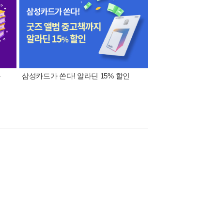
폰
삼성카드가 쏜다! 알라딘 15% 할인
이 달의 적립금 혜택