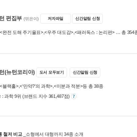
턴 편집부
(엮은이)
저자파일
신간알림 신청
<완전 도해 주기율표>
,
<우주 대도감>
,
<패러독스 : 논리편>
… 총 354
턴(뉴턴코리아)
도서 모두보기
신간알림 신청
<블랙홀>
,
<‘만약?’의 과학>
,
<미분과 적분>
등 총 38종
: 과학 9위 (브랜드 지수 361,487점)
룡 철저 비교
_소형에서 대형까지 34종 소개