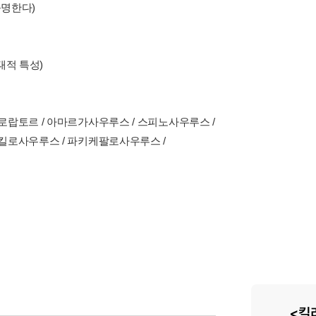
규명한다)
태적 특성)
로랍토르 / 아마르가사우루스 / 스피노사우루스 /
안킬로사우루스 / 파키케팔로사우루스 /