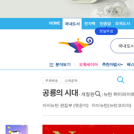
HOME
전자책
만권당
외국도서
국내도서
첫달무료
국내도
분야보기
오뒷세이아
추천마법사
베
무료배송
소득공제
공룡의 시대
- 개정판
뉴턴 하이라이트 New
|
아이뉴턴 편집부
(엮은이)
아이뉴턴(뉴턴코리아)