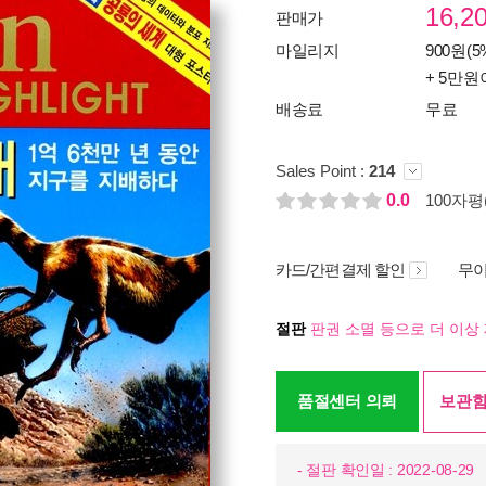
16,2
판매가
마일리지
900원(5
+ 5만원
배송료
무료
Sales Point :
214
0.0
100자평(
카드/간편결제 할인
무이
절판
판권 소멸 등으로 더 이상 
품절센터 의뢰
보관함
- 절판 확인일 : 2022-08-29