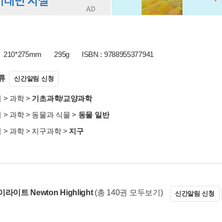
210*275mm
295g
ISBN : 9788955377941
류
신간알림 신청
서
>
과학
>
기초과학/교양과학
서
>
과학
>
동물과 식물
>
동물 일반
서
>
과학
>
지구과학
>
지구
라이트 Newton Highlight
(총 140권 모두보기)
신간알림 신청