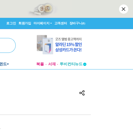
로그인
회원가입
마이페이지
고객센터
장바구니
(0)
투비컨티뉴드
펀드
북플
서재
창작플랫폼
투비컨티뉴드
원