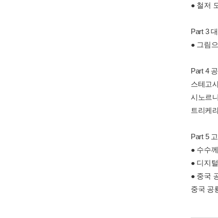
● 철저 
Part 
● 그림으
Part 4
스테고사
시노르니
트리케라
Part 
● 수수
● 디지
● 중국 
중국 공