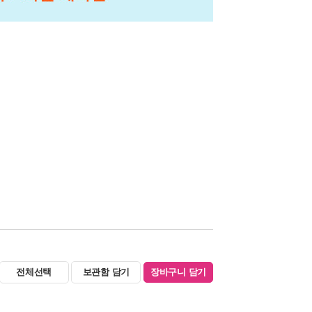
전체선택
보관함 담기
장바구니 담기