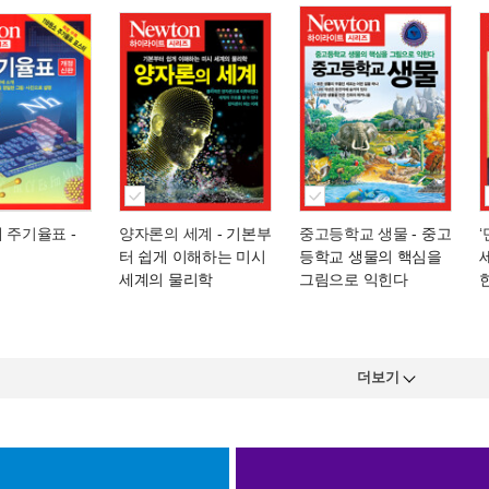
해 주기율표
-
양자론의 세계
- 기본부
중고등학교 생물
- 중고
터 쉽게 이해하는 미시
등학교 생물의 핵심을
세계의 물리학
그림으로 익힌다
더보기