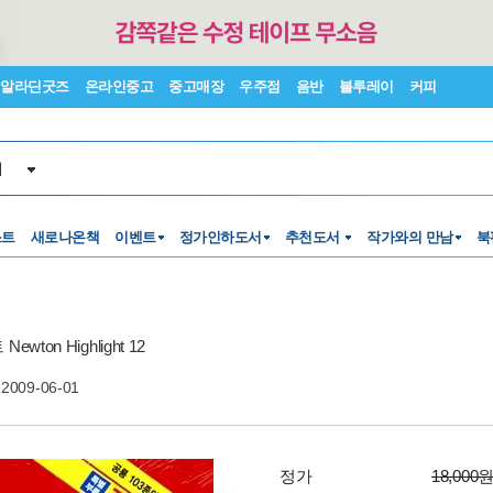
알라딘굿즈
온라인중고
중고매장
우주점
음반
블루레이
커피
서
스트
새로나온책
이벤트
정가인하도서
추천도서
작가와의 만남
북
ton Highlight 12
2009-06-01
정가
18,000