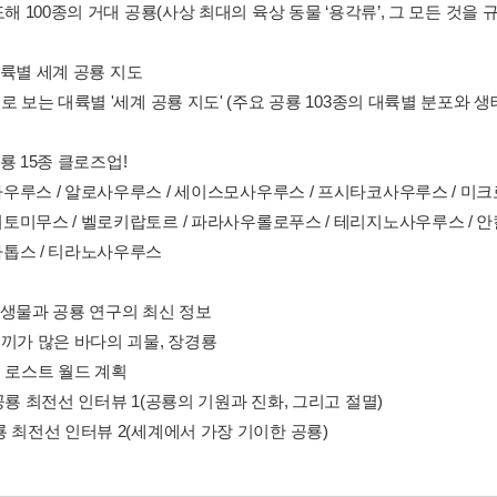
도해 100종의 거대 공룡(사상 최대의 육상 동물 ‘용각류’, 그 모든 것을 
3 대륙별 세계 공룡 지도
로 보는 대륙별 '세계 공룡 지도' (주요 공룡 103종의 대륙별 분포와 생
 공룡 15종 클로즈업!
우루스 / 알로사우루스 / 세이스모사우루스 / 프시타코사우루스 / 미크
토미무스 / 벨로키랍토르 / 파라사우롤로푸스 / 테리지노사우루스 / 
톱스 / 티라노사우루스
5 고생물과 공룡 연구의 최신 정보
께끼가 많은 바다의 괴물, 장경룡
털 로스트 월드 계획
공룡 최전선 인터뷰 1(공룡의 기원과 진화, 그리고 절멸)
룡 최전선 인터뷰 2(세계에서 가장 기이한 공룡)