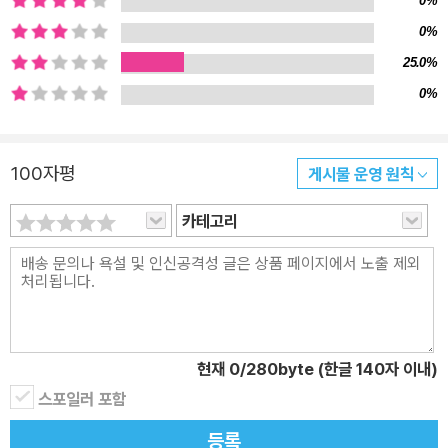
0%
을 가지고 있다. 얼굴, 신장 등 겉모습의 특징부터 운동 신경, 지능, 체
0%
질, 성격 등 개성을 결정하는 데는 사람의 설계도인 게놈이 크게 관계
25.0%
된다. 유전자·DNA·게놈의 실체는 무엇이며, 각각의 차이점은 무엇인
0%
지를 먼저 정리한다. 한편 2003년에는 사람의 게놈에 대한 해독이
종료되었다. 게놈 해독 장치인 ‘시퀀서’는 게놈 해독은 물론 게놈에 적
힌 의미를 찾는 연구에도 반드시 필요한 존재가 되었다. 시퀀서의 개
100자평
게시물 운영 원칙
발과 용도에 대해서도 자세히 알아본다. 염색체·혈액형·유전의 법칙·
카테고리
다인자 유전·반성 유전·모계 유전 등 유전의 메커니즘 우리는 대부분
어딘지 모르게 부모와 닮는다. 그 이유는 유전자를 부모로부터 물려
받기 때문이다. 그러나 부모 모두와 완전히 같은 유전자 세트를 가진
것은 아니며, 당연히 부모와 얼굴이 똑같은 사람도 없다. 유전자는 어
떤 법칙에 따라 자식에게 전해지는 것일까? 유전의 기본 메커니즘과,
기본에서 벗어난 특수한 형태의 유전의 메커니즘을, 그림을 바탕으로
현재
0
/280byte (한글 140자 이내)
상세히 설명한다. 얼굴·신장·머리카락·눈동자·피부색, 운동 능력을 결
스포일러 포함
정하는 유전자 얼굴, 신장, 머리카락, 눈동자, 피부의 색깔 등 겉모습
등록
은 부모 자식이나 형제끼리 닮은 경우가 많으며, 누구나 금방 알 수 있