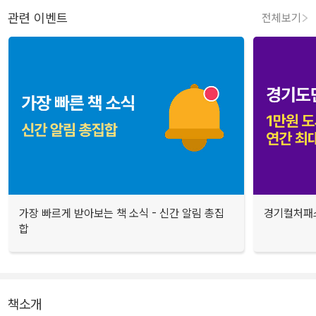
관련 이벤트
전체보기
가장 빠르게 받아보는 책 소식 - 신간 알림 총집
경기컬처패스
합
책소개