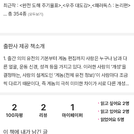
최근작 :
<완전 도해 주기율표>
,
<우주 대도감>
,
<패러독스 : 논리편>
… 총 354종
(모두보기)
출판사 제공 책소개
1. 출간 의의 유전의 기본부터 게놈 편집까지 사람은 누구나 남과 다
른 얼굴, 운동 신경, 성격 등을 가지고 있다. 이러한 사람의 ‘개성’을
결정하는, 사람의 설계도인 ‘게놈(전체 유전 정보)’이 사람마다 조금
씩 다르기 때문이다, 즉 게놈의 극히 미미한 차이가 서로 다른 개성으
로 나타나는 것이다. 게놈을 해독하는 기술은 눈부시게 발전하고 있
으며, 각 개인의 게놈을 해독하는 것도 꿈이 아닌 시대가 되었다. 나아
읽고 싶어요 2명
2
2
1
가 다양한 개성을 만드는 유전자도 속속 밝혀지고 있다. 예컨대 사람
읽고 있어요 2명
100자평
리뷰
마이페이퍼
의 얼굴과 신장, 얼굴 등의 겉모습이나 운동 능력 등과 관계있는 유전
읽었어요 5명
자, 맛을 느끼는 방식, 술을 잘 마시는 정도 등의 체질, 공감하는 능력,
이 책에 내가 남긴 글
새로운 것을 좋아하는 성격 등과 관계있는 유전자, 그리고 지능이나