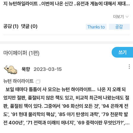
지 뉴턴하일라이트 ..이번에 나온 신간 ..유전과 게놈에 대해서 제대로
영향을 받은것인데그 설계도는 DNA라는 분자에 새겨진 게놈 Gen
반연구센터 기능성게놈해석부문 그룹디렉터, 약학 박사 시노다 겐이
이해하고 배울 수 있지요.생명공학에 아주 관심이 많은 우리 아드님
om, 유전체 즉 유전 정보의 단위인 유전자 같은 모든 정보의 1세트라
치 ?田謙一 / 일본 국립과학박물관 부관장·인류연구부장, 의학 박사
더보기
도 아주 흥미롭게 읽던거 있죠. 도대체 어떤 내용이 나오길래이렇게
네요 평소에 유전, 게놈에 대해서 궁금했던 아이들이라면이번 하이라
아부라타니 히로유키 油谷浩幸 / 일본 도쿄 대학 첨단과학기술연구
공감 (
1
)
댓글 (0)
나 아주 재미있게, 열심히 보고 읽고 있는 것일까요?저와 함께 뉴턴
이트잡지를 통해서 유전자,DNA,게놈에 관한 기초 지식을 자세히 배
센터 게놈사이언스분야 교수, 의학 박사, Ph.D. 안도 주코 安藤壽
하이라이트 펼쳐 볼까요? '개성은 어떻게 유전되는가?유전의 기본부
울수 있을것 같았어요​​ 우리의 게놈게놈으로 알 수 있는 개인의 특
康 / 일본 게이오기주쿠 대학 문학부 교수, 교육학 박사 야마모토 다
터 맞춤 의료, 게놈 편집까지 ...제목부터 완전 흥미 유발 만땅입니다.
성 게놈만 있으면 그 소유주의 인물화를 그릴 수 있다? 한 방울의 혈
카시 山本 卓 / 일본 히로시마 대학 대학원 이학연구과 교수, 이학
쓰기
마이페이퍼 (1편)
황토색의 동그라미는 '히스톤', 그것을 감고 있는 줄 같은 것은 DNA
액으로 해독한 게놈을 바탕으로그 소유주가 신장 170com 정도의
박사 오자키 노리오 尾崎紀夫 / 일본 나고야 대학 대학원 의학계연
입니다.DNA와 히스톤이 한 덩어리가 된 것을 뉴클레오솜 이라고 하
파란 눈을 가진 유럽계의 여성이라고 판명할 수 있다고 해요아이들은
구과 정신의학·부모와 자식의 심리학 분야 교수, 의학 박사 요쓰모토
묵향
2023-03-15
메뉴
구요.DNA는 히스톤에 감겨 촘촘하게 들어가 있구요..뉴클레오솜이
너무 신기해 했어요요즘은 이러한 DNA로 범인을 잡는데 큰 일조를
준코 四元淳子 / 일본 오차노미즈 여자대학 기간연구원 자원과학계
목걸이처럼 연결된 구조를 '크로마틴'이라고 하고,세포분열을 할 때
뉴턴 하이라이트
하고 있죠 게놈의 정보를 조사하면80%의 확률로 게놈의 소유주의
조교수, 학술 석사 이노구치 가오루 / 일본 도야마(富山) 대학 대학
의 핵에서는 크로마틴이 더욱 응축되어 '30nm 크로마틴 섬유'라는
보일 때마다 틈틈이 사 모으는 뉴턴 하이라이트... 나온 지 오래 되
특징을 맞히는 일이 원리적으로 가능해진다고 해요 ​​ 성격과 지능도
원 의학약학연구부 (의학) 교수, 농학 박사 이마이즈미 가즈히코 今
구조를 취하며, 그것이 더욱 응축되어 최종적으로 염색체의 구조가
었지만 절판, 품절되지 않은 책도 있고, 비교적 최근에 나왔는데도 절
게놈으로 알게 된다 유전 정보에 근거하면 호기심이나 탐구심이 강한
泉和彦 / 일본 과학경찰연구소 법과학제1부 생물제2연구실 실장,
되지요.책에는 이렇게 그래픽잡지라는 명성 답게천연색의 칼라 사진
판, 품절된 책이 있다. 그중에서 '96 화산의 모든 것', '94 은하계 전
성격인지 아닌지도 알 수 있다고 해요정신적인 개성까지도 게놈을 분
의학 박사 이시우라 쇼이치 石浦章一 / 일본 도시샤(同志社) 대학
과 함께 설명이 아주 잘 되어 있답니다.​유전자, DNA, 게놈이란 무엇
도', '91 현대 물리학의 핵심', '85 아기 탄생의 과학', '79 천문학 발
석함으로써 추정하게 될 것이라고 하니 정말 게놈 분석 분야는 알면
생명의과학부 특별 객원 교수, 이학 박사 이시이 슌스케 石井俊輔 /
인가?DNA를 익는다겉모습/ 운동 능력과 유전자체질/성격과 유전
전 400년', '71 전력과 미래의 에너지', '69 중력이란 무엇인가?',
알수록 대단한것 같아요 공감력, 새로운 것을 좋아하는 성격, 공격성,
일본 이화학연구소 이시이 (石井) 분자유전학연구실 상석 연구원,
자지능/마음과 유전자질병과 유전자유전의 메커니즘유전의 메커니
'57 자연의 기하학', '54 희소 금속 희토류 원소', '51 미래는 결정되
기억력, 학업 성적, 언어 능력 실제로 연구자들은 이런 개성과 관계있
이학 박사 피에로 카르닌치 Piero Carninci / 일본 이화학연구소 라