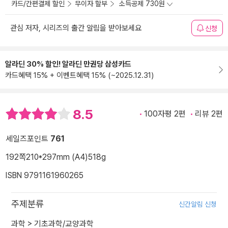
카드/간편결제 할인
무이자 할부
소득공제 730원
관심 저자, 시리즈의 출간 알림을 받아보세요
신청
알라딘 30% 할인! 알라딘 만권당 삼성카드
카드혜택 15% + 이벤트혜택 15% (~2025.12.31)
8.5
100자평 2편
리뷰 2편
세일즈포인트
761
192쪽
210*297mm (A4)
518g
ISBN 9791161960265
주제분류
신간알림 신청
과학
>
기초과학/교양과학