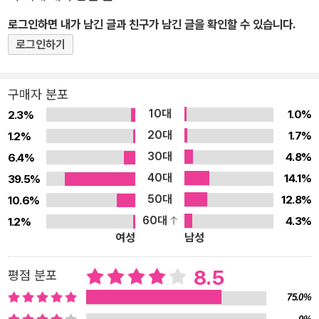
마음의 상태와 관계있는 유전자 등이다. 이 책에서는 종래와는 비교
로그인하면 내가 남긴 글과 친구가 남긴 글을 확인할 수 있습니다.
하기 어려울 정도로 빨리 발전하고 있는 유전과 게놈에 대한 지식을
로그인하기
일목요연하게 정리한다. 책은 총 9개의 장으로 이루어져 있다. 먼저
프롤로그와 제1~2장에서는 유전자·DNA·게놈이란 각각 무엇이며 어
구매자 분포
떻게 다른지, 그리고 DNA를 해독해서 개인을 특정하는 방법 등에 대
10대
1.0%
2.3%
해 알아본다. 제3~6장에서는 우리 몸의 여러 가지 특성이 유전자와
20대
1.7%
1.2%
어떻게 연관되어 있는지를 소개한다. 우리의 겉모습, 운동 능력, 체질,
30대
4.8%
6.4%
성격, 지능, 마음, 질병이 유전자에 의해 어떻게 결정되는지를 알 수
40대
있다. 제7장에서는 유전의 메커니즘을 설명한다. 염색체의 분배, 멘
14.1%
39.5%
델의 법칙, 혈액형, 특수한 유전의 법칙, 다인자 유전, 반성 유전, 모계
50대
12.8%
10.6%
유전 등의 핵심이다. 제8~9장에서는 돌연변이와 DNA의 메틸화, 생
60대
4.3%
1.2%
여성
남성
육 환경의 유전 등, 유전의 특별한 경우와 함께 광유전학, 게놈 편집,
유전자 변형(유전자 조작) 등 유전자를 수정하고 교체하는 최신 연구
8.5
평점 분포
내용을 소개한다. 유전과 게놈의 최신 정보를 전달하는 이 책이 좋은
동반자가 되리라고 믿는다. 2. 특장 유전자·DNA·게놈의 실체와 차이
75.0%
점, 게놈 해독 장치 등 유전 정보를 파악하는 기술 사람은 누구나 개성