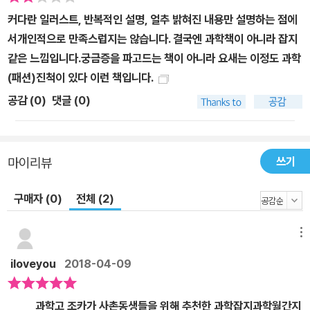
의료 등 질병에 관련된 유전자, 항암제 및 약품의 부작용 암, 당뇨병,
커다란 일러스트, 반복적인 설명, 얼추 밝혀진 내용만 설명하는 점에
면역 질환 등 지금까지 여러 가지 질병에 관련된 유전자가 조사되었
서개인적으로 만족스럽지는 않습니다. 결국엔 과학책이 아니라 잡지
다. 최근에는 환자의 DNA를 조사해 환자에게 적합한 약품을 처방하
같은 느낌입니다.궁금증을 파고드는 책이 아니라 요새는 이정도 과학
거나, 태아의 DNA를 조사해서 태어나기 전에 태아의 건강 상태를 알
(패션)진척이 있다 이런 책입니다.
수 있게 되었다. 같은 질병에 걸려도 그 진행 정도나, 약품의 효과가
공감 (
0
)
댓글 (0)
나타나는 정도는 사람마다 크게 다르다. 이렇듯 각 개인의 유전적인
특성을 고려해서 거기에 꼭 맞게 치료하는 원리에 대해서도 알아본
다. 돌연변이·DNA의 메틸화 및 광유전학·게놈 편집 등 유전자의 조
쓰기
마이리뷰
작 현재는 유전자 변형(유전자 조작) 기술이 향상되어 목적한 대로 유
전자를 파괴하거나 유전자를 더할 수 있게 되었다. 나아가 ‘광유전학
구매자 (0)
전체 (2)
(옵토제네틱스)’ ‘게놈 편집’ 등 획기적인 조작 기술도 보급되고 있다.
이들 기술은 어떤 가능성을 감추고 있을까? 또 실제로 적용할 때 생
메뉴
길 수 있는 문제점은 무엇일까? 이러한 문제에 대해 세계 각국은 어
iloveyou
2018-04-09
떤 준비를 하고 있는지에 대해서도 설명한다. 협력 고노 다카시 河野
隆志 / 일본 국립암연구센터 연구소 게놈생물학연구분야 분야장, 의
과학고 조카가 사촌동생들을 위해 추천한 과학잡지과학월간지
학 박사 구보 미치아키 久保充明 / 일본 이화학연구소 통합생명의