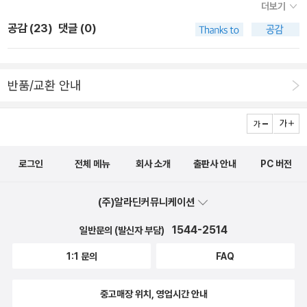
더보기
즘 발전편유전자 변형 1장에서 9장까지 그 어느 하나도 놓칠 수 없는
어 있는가?', '45 지구: 우주에 떠 있는 기적의 행성', '44 초신성과
는 유전자와유전자의 개인차(변이)를 꾸준히 찾아내고 있다고 해
이프사이언스기술기반연구센터 기능성게놈해석부문 부문장 하야시
아주 중요한 주제를 다루고 있는 것 같아요. 프롤로그에서 말하는 것
공감 (
23
)
댓글 (0)
블랙홀', '43 진공과 인플레이션 우주론', '34 확률의 세계', '30 지
요 이러한 정신적인 개성을 진단하는 서비스가 등장했고일부 약품이
자키 요시히데 林崎良英 / 일본 이화학연구소 예방의료·진단기술개
처럼이 세상에서 나와 똑같은 사람은 없어요.그리고 다들 개성을 갖
구의 과학', '28 차원이란 무엇인가?', '26 지구 온난화', '4 천문학
나 항암제에서는 환자의 유전 정보를 읽고 약의 효과와 부작용을 예
발프로그램 프로그램디렉터, 의학 박사 핫토리 마사히라 服部正平
고 있구요.이들 개성에는 우리의 설계도인 게놈이 관련되어 있다네
계가 주목하는 75 은하 68 항성', '3 인체 21세기 해부학', '2 누구
상해 사용하는 종류나투여량을 바꾸는 일이 이미 이루어지고 있다고
/ 일본 와세다 대학 이공학술원 선진이공학연구과 교수, 공학 박사 후
요. 이 책을 다 읽고나면 알게 될까요? 게놈 , 게놈!!이 단어 들어 보신
반품/교환 안내
나 이해할 수 있는 양자론' 등 eBook이 남아 있는 것이 없지 않다.
하네요 유전자에 있는 개인차에서 한 사람, 한 사람의 개성을 만들어
쿠 노리유키 福 典之 / 일본 준텐도(順天堂) 대학 대학원 스포츠건
적 있는지요?우리의 개성은 타고난 설게도의 영향을 받고 있대요.그
개정판도 꾸준히 나오고 있는 편이다. 최근에는 중고등학교 수학, 과
내며때로는 질병이나 장애를 일으키기도 한다네요​​ 유전자, DNA,
강과학연구과 부교수, 의학 박사 후쿠시마 히로후미 福島弘文 / 일
설계도는 DNA라는 분자에 새겨진 '게놈 GENOM 유전체)의 영향
학 시리즈가 나왔다.
게놈이란 무엇인가? 부모와 자녀 사이에 닮은 점이 있으면나는 부모
본 신슈(信州) 대학 명예 교수, 전 일본 과학경찰연구소 소장, 의학
을 받아요. 게놈만 있으면 그 소유주의 '인물화'를 그릴 수 있답니다.
의 oo유전자를 물려받았다는 식으로 말하는 경우가 있죠그렇다면 과
박사
얼굴 생김새나 체격, 눈이나 머리카락, 피부빛, 머리카락 굵기 등 신
로그인
전체 메뉴
회사 소개
출판사 안내
PC 버전
연 유전자란 무엇일가요?흔히 듣는 DNA와 게놈도 유전자와 비슷한
체적인 특징은성장과정 보다는 선천적으로 결정되기 쉬운데요..이는
의미로 사용하는 경우가 있는데 이들은 서로 어떻게 다를까요? 유전
몸을 구성하는 소재가 되는 단백질의 설계정보 (유전자)가 선천적으
(주)알라딘커뮤니케이션
자 DNA 게놈의 실체에 대해 알아보았어요 유전자의 역할 유전자는
로 뷰여된 게놈에 기록되 있기 때문이래요.​세상에~~~..성격과 지능
모든 단백질의 설계도우리의 근육, 피부, 적혈구와 신경 등에서는 날
1544-2514
일반문의 (발신자 부담)
도 게놈으로 알게 된대요.언젠가는 정신적인 개성까지도 게놈을 분석
마다 여러가지 단백질이 착용하는데그 종류는 약 10만 종에 이른다
함으로써 추정이 가능하게 될 것이래요. 일부 약품이나 함암제에서는
1:1 문의
FAQ
고 하네요유전자는 이들 단백질ㅇ르 만드는 방법과 만들어지는 타이
환자의 유전정보를 읽고 약의 효과와 부작용을 예상해사용하는 종류
밍을 지시하는 이른바 설계도 같은 것이라고 해요우리는 단백질 없이
중고매장 위치, 영업시간 안내
나 투여량을 바꾸는 일이 이미 이루어지고 있답니다. 프롤로그에서부
살아갈 수 없고 이 모든 단백질을 만드는 방법과만들어지는 타이밍을