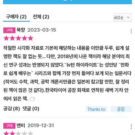
다. 이러한 특징은 복수의 유전자가 서로 관계되어 만들어지는 것 같
다. 근년에는 뛰어난 운동 능력을 보이는 선수의 유전자에 대해서도
구매자 (2)
전체 (2)
연구가 진행되고 있으며, 서로 다른 특성을 가진 종목마다 운동 신경
묵향
2023-03-15
과 유전자의 관계가 꾸준히 밝혀지고 있다. 사람의 외적인 특성을 결
메뉴
정하는 유전자에 대해 정리한다. 감각·술에 강한 정도·정서·호기심·공
적절한 시각화 자료로 기본에 해당하는 내용을 이만큼 두루, 쉽게 설
격성 등 체질과 성격에 관련된 유전자 우리는 경험적으로 ‘술을 잘 마
명한 책도 잘 없는 듯... 다만, 2018년에 나온 책이라 해당 분야의 최
시는 집안’ 또는 ‘체질적으로 술을 못 마시는 사람’이 있다는 사실을
신 연구 성과는 반영되지 않았다.˝뉴턴 하이라이트˝는 성안당 ˝만화
알고 있다. 여기에도 유전자가 작용한다. 그리고 유전자의 미세한 차
로 쉽게 배우는˝ 시리즈와 함께 가장 먼저 들여다 보게 되는 입문서다
이가 사람 각각의 다양한 성격을 만든다는 사실도 밝혀지고 있다. 호
(적어도 수학, 과학, 공학 개론서만큼은 일본에 참고할 만한, 잘 정리
기심과 공격성의 정도 역시 사람의 유전자가 결정하고 있다. 그 상세
된 책이 많은 것 같다).한국타이어 공장 화재로 연착된 새벽 기차 안
한 내용을 알아본다. 천재성·지능·지적 장애·기억력·우울증 등 지능과
에서 읽은 책.
마음에 관련된 유전자 두뇌가 좋은 정도를 결정하는 유전자가 있을
공감 (
8
)
댓글 (0)
까? 사람들이 흔히 궁금해 하는 이 물음에 대한 답을 찾아, 지능에 관
계된 유전자 찾기가 활발하게 이루어지고 있다. 또 ‘마음의 병’으로 알
엔비
2019-12-31
려진 자폐증이나 조현병(정신분열병) 환자에서는 어떤 유전자의 특
메뉴
징이 발견되고 있다. 암·비만·당뇨병·면역력·상재균·출생 전 검사·맞춤