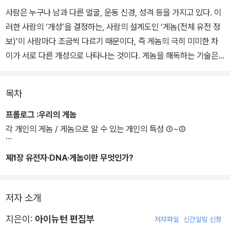
사람은 누구나 남과 다른 얼굴, 운동 신경, 성격 등을 가지고 있다. 이
러한 사람의 ‘개성’을 결정하는, 사람의 설계도인 ‘게놈(전체 유전 정
보)’이 사람마다 조금씩 다르기 때문이다, 즉 게놈의 극히 미미한 차
이가 서로 다른 개성으로 나타나는 것이다. 게놈을 해독하는 기술은
눈부시게 발전하고 있으며, 각 개인의 게놈을 해독하는 것도 꿈이 아
닌 시대가 되었다.
목차
나아가 다양한 개성을 만드는 유전자도 속속 밝혀지고 있다. 예컨대
프롤로그 :우리의 게놈
사람의 얼굴과 신장, 얼굴 등의 겉모습이나 운동 능력 등과 관계있는
각 개인의 게놈 / 게놈으로 알 수 있는 개인의 특성 ①~②
유전자, 맛을 느끼는 방식, 술을 잘 마시는 정도 등의 체질, 공감하는
능력, 새로운 것을 좋아하는 성격 등과 관계있는 유전자, 그리고 지능
제1장 유전자·DNA·게놈이란 무엇인가?
이나 마음의 상태와 관계있는 유전자 등이다. 이 책에서는 종래와는
비교하기 어려울 정도로 빨리 발전하고 있는 유전과 게놈에 대한 지
저자 소개
식을 일목요연하게 정리한다.
지은이:
아이뉴턴 편집부
저자파일
신간알림 신청