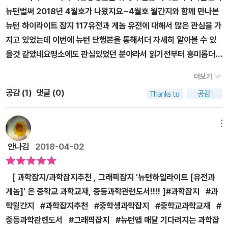
뉴턴벌써 2018년 4월호가 나왔지요~4월호 월간지와 함께 만나본
과학연구센터 부센터장, 의학 박사 기무라 료스케 木村亮介 / 일본
뉴턴 하이라이트 잡지 117유전과 게놈 유전에 대해서 많은 관심을 가
류큐(瑠球) 대학 대학원 의학연구과 인체해부학강좌 부교수, 이학
지고 있었는데 이번에 뉴턴 단행본을 통해서더 자세히 알아볼 수 있
박사 나카고메 야스오 中こ彌男 / 전 일본 도쿄 대학 의학부 교수,
을것 같았네요평소에도 관심있었던 분야라서 읽기전부터 흥미롭더라
의학 박사 다나카 겐지 田中謙二 / 일본 게이오기주쿠 대학 의학부
고요.그리고 요즘 게놈 편집이 전세계적으로 이슈이기도 하고요뉴턴
정신·신경과학교실 부교수, 의학 박사 도미타 마사루 富田 勝 / 일본
더보기
월간지의 하이라이트잡지에서 유전과 게놈에 대해서 어떻게 설명해
게이오기주쿠 대학 첨단생명과학연구소 소장, 의학 박사, 공학 박사,
공감 (
1
)
댓글 (0)
줄지과학을 좋아하는 저희 아이들도 무척 기대했어요 ​​ Newton Hi
Ph.D. 마쓰이 고 松井 廣 / 일본 도호쿠(東北) 대학 대학원 의학계
ghlight 117개성은 어떻게 유전되는가?유전의 기본부터 맞춤 의료,
연구과 신의학영역창생분야 부교수, 심리학 박사 마쓰자키 다카시
게놈 편집까지유전과 게놈 우리의 게놈 이 세상에는 나와 똑같은 사
松崎 貴 / 일본 시마네(島根) 대학 생물자원과학부 생물과학과 교
메뉴
람은 없지요얼굴, 신장 등 겉모습의 특징부터 운동 신경, 지능, 체질,
수, 이학 박사 미키 요시오 三木義男 / 일본 공익재단법인 암연구회
안나김
2018-04-02
성격에 이르기까지 모두 개성 있고요이들 개성에는 우리의 설계도인
암연구소 유전자진단연구부 부장, 의학 박사 사이토 가요코 齋藤加
게놈이 크게 관계된다고 해요게놈은 사람마다 다른 개성에 어느 정도
代子 / 일본 도쿄여자의과대학 부속 유전자의료센터 소장, 교수, 의
[ 과학잡지/과학잡지추천 , 그래픽잡지 '뉴턴하일라이트 [유전과
까지 영향을 미칠까요? 게놈이란 무엇인지, 각 개인의 게놈에 대해서
학 박사 세키구치 가즈마사 關口和正 / 일본 과학경찰연구소 법과
게놈]' 은 중학교 과학교재, 중등과학관련도서!!!! ]#과학잡지 #과
설명해주었네요 우리의 개성은 게놈에 숨겨져 있지요사람은 한 사람
학제1부 주임 연구관, 농학 박사 세키자와 아키히코 關澤明彦 / 일
학월간지 #과학잡지추천 #중학생과학잡지 #중학교과학교재 #
한 사람 모두가 다른 개성을 가지고 있는데요얼굴 생김새, 체격, 성
본 쇼와(昭和) 대학 의학부 산부인과학교실 교수, M.D., Ph.D. 스즈
중등과학관련도서 #그래픽잡지 #뉴턴앱 매달 기다려지는 과학잡
격, 지적 능력, 운동 능력, 체질 이러한 모든 특징은 타고난 설계도의
키 하루카즈 鈴木治和 / 일본 이화학연구소 라이프사이언스기술기