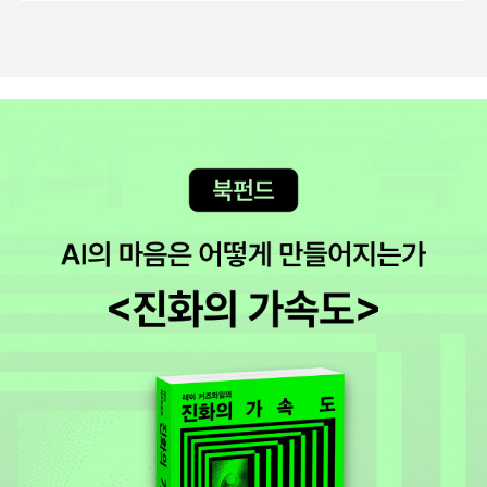
터유전과 게놈에 관해우리의 호기심 완전 자극하는 것 같죠?책 어서
지시하는 것이 바로 유전자에요 ​​ 유전자의 위치 몸속의 세포가 유전
펼쳐보고 싶어진다니까요.. 1장에서는유전자의 역할, 위치, 실체, 번
자를 가지고 있다유전자는 특별한 조직이나 장기에 들어 있는 것이
역, 유전정보, 유전과 환경에 대해서배우게 되고 알게 되지요. 우리는
아니라 몸의 모든 곳에 두루 존재한다고 해요유전자는 DNA 가운데
단백질 없이는 살아갈 수 없어요.이 모든 단백질을 만드는 방법과 타
서 단백질을 만드는 방법이나 만들어지는 타이밍을 지시하는 영역이
이밍을 지시하는 것이 바로 이 '유전자' 랍니다.유전자는 우리 몸의
에요 유전자는 세포 속의 핵에 존재하는데 세포와 핵, 그리고 분열전
'설계도'라고 할 수 있지요.​ 이번 뉴턴하일라이트 [유전과 게놈] 편은
의 세포와 분열을 시작한 세포를그림을 통해서 더 자세하게 아이들에
유전자에 관해서 기초부터 배울 수 있는 완전 좋은 기회가 되는 것 같
게 설명해줄 수 있었어요​​ 그렇다면 유전자의 실체는 무엇일까요? 사
아요.유전자는 특별한 조직이나 장기에 들어 있는 것이 아니라우리
람의 DNA의 경우 염색체 1개당 DNA의 길이는 평균 3cm, 가장 긴
몸의 모든 곳에 두루 두루 존재 ..핵 속에 들어 있는 것은 정확하게는
것은 10cm에 이른다고 하네요그런데 작은 핵 속에 DNA가 어떻게
DNA!!!!단백질을 만들기 위해 필요한 DNA의 영역은 핵 속에서 R
들어갈 수 있을까요? DNA의 기본 구조를 그림을 통해서 아이들과
NA 폴리메라아제에 의해 RNA의 형태로 복사 된대요.RNA는 DN
처음 만나 보았어요 ​​ 개성은 유전과 환경의 공동 작업으로 생긴다유
A와 아주 비슷한 화합 물질이지만RNA는 이중 나선을 이루지 않고 1
전과 환경이 인간에 미치는 영향을 쌍둥이 연구로 밝힌다고 하네요개
가닥으로 존재 하지요.​어떤 생물종이 가지고 있는 한 세트의 전 염기
성에 어떻게 영향을 주는지를 살펴보기 위해 쌍둥이를 모델로 한 연
배열 ( 전체 유전 정보)이 바로 '게놈' 이래요.사람의 게놈은 30억 쌍
구가 이루어지며 흥미로운 결과가 계속 나오고 있다고 해요 일란성
의 염기로 이루어져 있는데요..이는 750M CD한 장에 해당되는 양
쌍둥이가 태어나는 메커니즘 과 이란성 쌍둥이가 태어나는 메커니즘
이라네요.어떤 일을 잘 하거나 못함, 성격등은 유전에 의해서 결정되
에 대해서도 그림을 통해서 조금 더 쉽게이해할 수 있었어요.평소에