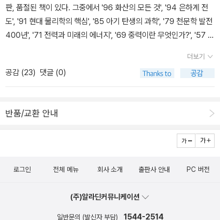
판, 품절된 책이 있다. 그중에서 '96 화산의 모든 것', '94 은하계 전
<뇌와 마음의 구조> <신비한 수학의 세계> <미분과 적분> 등 뉴턴
도', '91 현대 물리학의 핵심', '85 아기 탄생의 과학', '79 천문학 발전
하이라이트의 다른 자매편들도 절찬리에 판매되고 있다. 집필·협력
400년', '71 전력과 미래의 에너지', '69 중력이란 무엇인가?', '57 자
곤노 노리오 今野紀雄 / 일본 요코하마 국립대학 대학원 공학연구
연의 기하학', '54 희소 금속 희토류 원소', '51 미래는 결정되어 있는
원 교수, 이학 박사 기무라 슌이치 木村俊一 / 일본 히로시마 대학
더보기
가?', '45 지구: 우주에 떠 있는 기적의 행성', '44 초신성과 블랙홀',
이학부 수학과 교수, Ph. D. 다카하시 쇼이치로 高橋昌一郞 / 일본
공감 (
23
)
댓글 (0)
'43 진공과 인플레이션 우주론', '34 확률의 세계', '30 지구의 과학',
고쿠가쿠인(國學院) 대학 문학부 교수 사카이 고 坂井 公 / 일본 쓰
'28 차원이란 무엇인가?', '26 지구 온난화', '4 천문학계가 주목하는
쿠바(筑波) 대학 수리물질과학 연구과 부교수, 이학 박사 우에노 겐
75 은하 68 항성', '3 인체 21세기 해부학', '2 누구나 이해할 수 있는
지 上野健爾 / 일본 욧카이치(四日市) 대학 수학연구소 소장, 이학
반품/교환 안내
양자론' 등 eBook이 남아 있는 것이 없지 않다. 개정판도 꾸준히 나
박사
오고 있는 편이다. 최근에는 중고등학교 수학, 과학 시리즈가 나왔
다.
로그인
전체 메뉴
회사 소개
출판사 안내
PC 버전
(주)알라딘커뮤니케이션
1544-2514
일반문의 (발신자 부담)