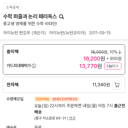
소득공제
수학 퍼즐과 논리 패러독스
중고생 영재를 위한 수학 비타민!
아이뉴턴 편집부
(엮은이)
아이뉴턴(뉴턴코리아)
2011-09-15
종이책
18,000
원,
10%
16,200
원
+ 900원
13,770
원
카드최대혜택가
더보기
전자책
11,340
원
수령예상일
양탄자배송
썬데이 EXPRESS
오늘(일) 22시까지 주문하면 내일(월) 아침 7시
출근전
배송
(중구 서소문로 89-31 )
변경
배송료
무료