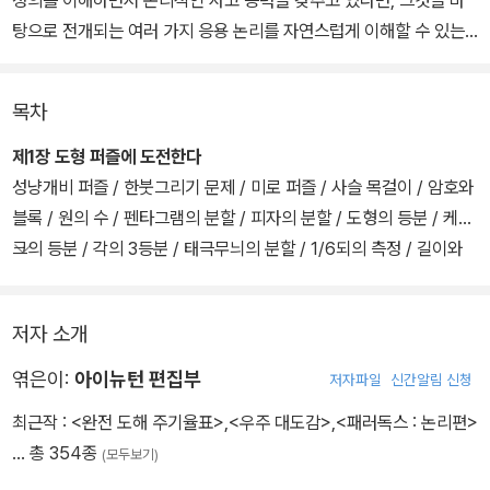
탕으로 전개되는 여러 가지 응용 논리를 자연스럽게 이해할 수 있는
분야이기도 하다. 그러면 수학에 필요한 논리적 사고 능력을 키우는
좋은 방법은 없을까.
목차
그중에서 대표적인 방법의 하나가 바로 수학 퍼즐과 논리 패러독스에
제1장 도형 퍼즐에 도전한다
대한 공부라고 생각된다. 수학 퍼즐은 문제의 핵심을 분석하고 그 해
성냥개비 퍼즐 / 한붓그리기 문제 / 미로 퍼즐 / 사슬 목걸이 / 암호와
법을 추리하는 과정을 통해 논리적인 사고 능력을 키울 수 있도록 설
블록 / 원의 수 / 펜타그램의 분할 / 피자의 분할 / 도형의 등분 / 케이
계된 문제를 말한다. 또 패러독스란 옳다고 여겨지는 전제나 논리로
크의 등분 / 각의 3등분 / 태극무늬의 분할 / 1/6되의 측정 / 길이와
부터 납득하기 어려운 결론이 나오는 것을 말한다. 왜 그런 결론이 나
넓이의 문제 / 최단 거리 / 토지의 분할 / 피라미드와 정사면체 / 마법
오는지를 추적해 봄으로써 역시 논리적인 사고 능력을 배양할 수 있
의 정육면체 / 제1장의 해답
저자 소개
다.
제2장 계산·논리 퍼즐에 도전한다
엮은이:
아이뉴턴 편집부
저자파일
신간알림 신청
이 책에서는 오래 전부터 알려져 있던 고전적인 명작 퍼즐부터 새로
최근작 :
<완전 도해 주기율표>
,
<우주 대도감>
,
<패러독스 : 논리편>
운 내용의 퍼즐까지, 그리고 난이도 면에서는 쉬운 문제부터 어려운
… 총 354종
(모두보기)
문제까지를 모두 다루었다. 한편 분야별로는 도형·계산·확률 문제부
터 논리 패러독스 등 다양한 소재를 소개함으로써, 즐기면서 문제를