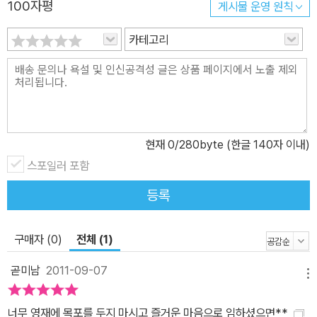
100자평
게시물 운영 원칙
즐에는 다양한 유형이 있다. 이 책에서는, 가장 흔한 유형이라고도 할
수 있는 계산과 도형 퍼즐은 물론, 확률에 관한 퍼즐도 별도의 장으로
카테고리
다루면서 다양한 퍼즐을 제공한다. 또 하나의 특별한 내용은 논리 패
러독스이다. ‘아킬레스와 거북’ ‘2=1의 증명’ ‘쌍둥이 패러독스’ 등,
전제에 아무런 문제가 없어 보이는데도 이해할 수 없는 결론이 유도
되는 패러독스를 통해, 좀 더 논리적으로 사고하는 훈련을 할 수 있다.
● 한눈에 이해되는 그림과 논리의 핵심을 찌르는 명쾌한 해설 수학
현재
0
/280byte (한글 140자 이내)
은 과학과 함께 원리에 대한 이해가 필요한 분야이다. 수학 퍼즐에서
스포일러 포함
도 그 해답에 이르는 과정을 명확히 이해하는 일은 더없이 중요하다.
여기에서도 그래픽을 이용해 한눈에 원리가 이해되도록 제시하는 N
등록
ewton의 노하우가 유감없이 발휘된다. 아울러 결론에 이르는 과정
의 핵심을 명쾌하게 해설함으로써 단순한 흥미 유발이 아니라, 퍼즐
구매자 (0)
전체 (1)
을 통해 수학의 바탕을 다질 수 있도록 구성했다. ● 수학·논리학·게임
곧미남
2011-09-07
이론 등 각 분야의 전문가들이 제작에 참여 수학 퍼즐은 단순한 낱말
메뉴
풀이가 아니다. 수학과 논리학의 다양한 내용을 바탕으로 그것을 배
우고 익힐 수 있도록 정교하게 설계되어야만 한다. 이 책에는 오래 전
너무 영재에 목포를 두지 마시고 즐거운 마음으로 임하셨으면**