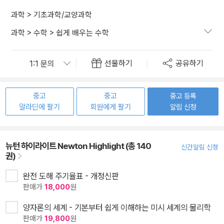
과학
>
기초과학/교양과학
과학
>
수학
>
쉽게 배우는 수학
선물하기
공유하기
중고
중고
중고 등록
알라딘에 팔기
회원에게 팔기
알림 신청
뉴턴 하이라이트 Newton Highlight (총 140
신간알림 신청
권)
완전 도해 주기율표 - 개정신판
판매가
18,000
원
양자론의 세계 - 기본부터 쉽게 이해하는 미시 세계의 물리학
판매가
19,800
원