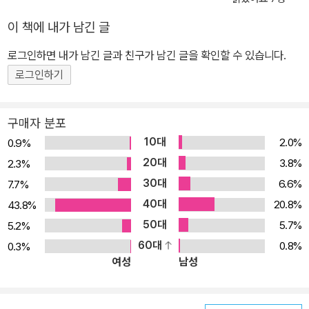
1장은 도형의 분할과 등분, 길이·넓이·부피에 관한 문제 등 여러 가지
이 책에 내가 남긴 글
기하학적인 퍼즐 문제로 이루어져 있다. 제2장에서는 계산으로 푸는
퍼즐과 논리적 사고로 푸는 퍼즐을 소개한다. 시계와 천칭을 사용한
로그인하면 내가 남긴 글과 친구가 남긴 글을 확인할 수 있습니다.
계산 퍼즐과 여러 가지로 설정한 논리 퍼즐에 도전해 보자. 제3장은
로그인하기
확률 퍼즐 코너이다. 주사위·트럼프·동전을 사용한 퍼즐부터 도박의
확률, 그리고 우리의 직감과는 전혀 다른 결과가 나오는 문제들로 구
구매자 분포
성되어 있다. 제4장은 논리 패러독스의 장이다. 전제나 논리가 틀렸
10대
2.0%
0.9%
기 때문에 생기는 ‘유사 패러독스’, 그리고 전제와 논리가 모두 옳은데
20대
3.8%
2.3%
도 상반되는 2개의 결론이 나오는 ‘진짜 패러독스’에 도전한다. 아울
30대
6.6%
7.7%
러 핵심을 명쾌하게 보여 주는 올 컬러 그림과 전문가의 상세한 해설
40대
20.8%
43.8%
을 제시해서, 독자들이 자연스럽게 두뇌 트레이닝을 할 수 있도록 만
50대
들었다. 수학 퍼즐의 매력은 수학적 상상력을 키우는 데 도움을 줄 뿐
5.7%
5.2%
만 아니라, 문제를 스스로의 힘으로 풀었을 때 무엇과도 비교할 수 없
60대
0.8%
0.3%
여성
남성
는 커다란 쾌감을 준다는 데 있다. 아무쪼록 이 책이 수학을 즐기면서
논리적인 사고 능력까지 키우는 계기가 되기를 바라마지 않는다. 2.
특장 ● 도형·계산·확률·패러독스를 소재로 한 체계적인 구성 수학 퍼