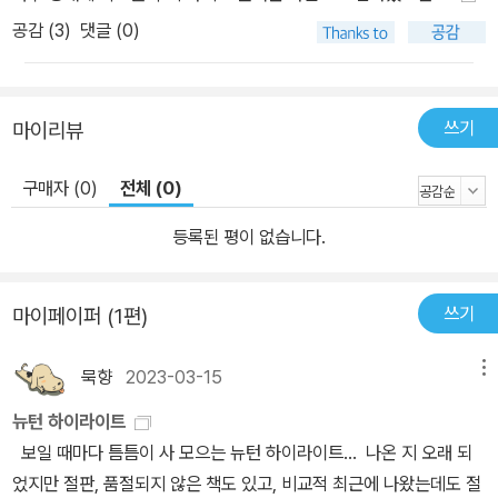
부터 알려져 있던 ‘명작 퍼즐’은 물론 수학·논리학·게임 이론 등 다양
공감 (
3
)
댓글 (0)
한 분야를 연구하는 전문가들이 설계하고 해설한 문제들이 실려 있
다. 수학 퍼즐의 진수라 할 만한 ‘깊이 연구된’ 문제들이다. ● 쉬운 문
제부터 ‘세계적인 난제’까지 다양한 난이도의 문제들 아무리 좋은 음
쓰기
마이리뷰
식들이라도 서로 비슷한 맛, 비슷한 영양소를 가지고 있다면 바람직
하지 않을 것이다. 수학 퍼즐에서 중요한 사항 중의 하나는 자신의 힘
구매자 (0)
전체 (0)
으로 문제를 풀어 보려는 태도이다. 비록 정답에 이르지 못하는 한이
등록된 평이 없습니다.
있어도 자신의 힘으로 해결해 보는 동안 수학적 상상력과 논리적 사
고 능력이 길러지기 때문이다. 기본적인 문제부터 세계적으로 화제를
불러 일으켰던 문제들까지 다양한 난이도로 설계된 문제를 풀어 볼
쓰기
마이페이퍼 (1편)
수 있도록 구성되었다. ● 매월 한 권씩 발간되는 ‘뉴턴 하이라이트’
시리즈 'Newton'은 모든 과학 분야의 최신 현황을 전문가의 수준 높
묵향
2023-03-15
메뉴
은 해설과 진귀한 사진, 뛰어난 일러스트레이션으로 전달하는 월간
뉴턴 하이라이트
과학 잡지이다. 그중에서도 독자의 호평을 받은 기사들을 주제별로
보일 때마다 틈틈이 사 모으는 뉴턴 하이라이트... 나온 지 오래 되
재구성해 매월 단행본으로 발간하는 것이 ‘뉴턴 하이라이트’ 시리즈
었지만 절판, 품절되지 않은 책도 있고, 비교적 최근에 나왔는데도 절
이다. <상대성 이론> <양자론> <주기율표> <인체-21세기 해부학>