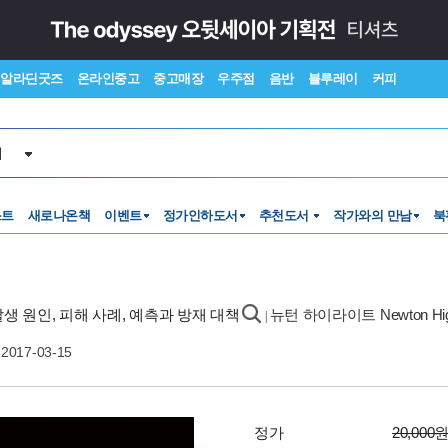
알라딘굿즈
온라인중고
중고매장
우주점
음반
블루레이
커피
서
스트
새로나온책
이벤트
정가인하도서
추천도서
작가와의 만남
북
발생 원인, 피해 사례, 예측과 방재 대책
뉴턴 하이라이트 Newton Highl
|
2017-03-15
정가
20,000