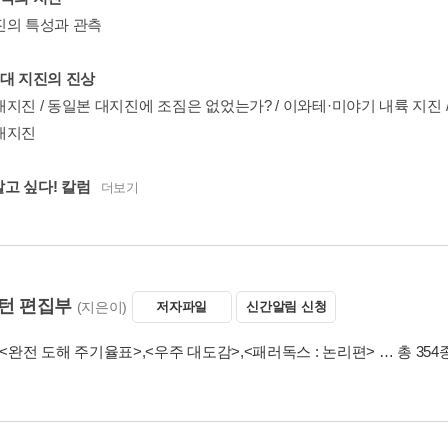
진의 특성과 관측
거대 지진의 진상
지진 / 동일본 대지진에 조짐은 없었는가? / 이와테·미야기 내륙 지진 
대지진
 알고 싶다! 칼럼
더보기
턴 편집부
(지은이)
저자파일
신간알림 신청
<완전 도해 주기율표>
,
<우주 대도감>
,
<패러독스 : 논리편>
… 총 354