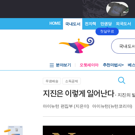
HOME
전자책
만권당
외국도서
국내도서
첫달무료
국내도
분야보기
오뒷세이아
추천마법사
베
무료배송
소득공제
지진은 이렇게 일어난다
- 지진의 
아이뉴턴 편집부
(지은이)
아이뉴턴(뉴턴코리아)