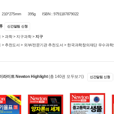
210*275mm
395g
ISBN : 9791187879022
류
신간알림 신청
서
>
과학
>
지구과학
>
지구
서
>
추천도서
>
외부/전문기관 추천도서
>
한국과학창의재단 우수과학
라이트 Newton Highlight
(총 140권 모두보기)
신간알림 신청