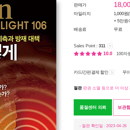
18,0
판매가
마일리지
1,000원(
+ 5만원
배송료
무료
Sales Point :
311
10.0
100자평
카드/간편결제 할인
무이
절판
판권 소멸 등으로 더 이상 
품절센터 의뢰
보관함
- 절판 확인일 : 2023-04-26