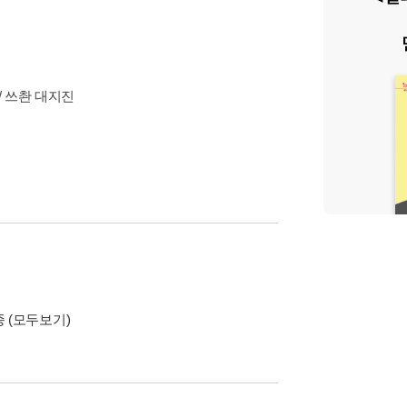
/ 쓰촨 대지진
종
(모두보기)