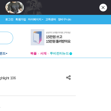
로그인
회원가입
마이페이지
고객센터
장바구니
(0)
펀드
북플
서재
투비컨티뉴드
창작플랫폼
투비컨티뉴드
ight 106
원