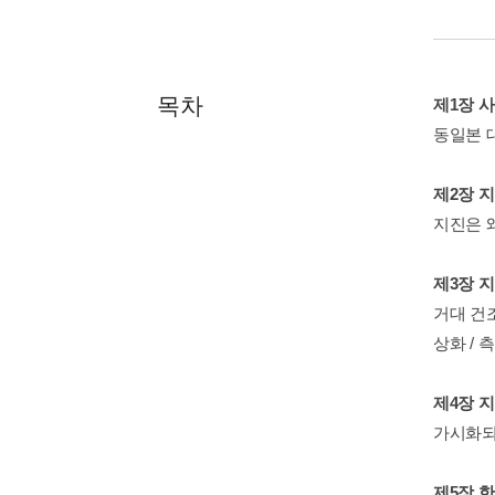
목차
제1장 
동일본 대
제2장 
지진은 왜
제3장 
거대 건조
상화 / 
제4장 
가시화되
제5장 