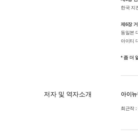
한국 지
제6장 
동일본 대
아이티 
* 좀 더
저자 및 역자소개
아이뉴
최근작 :