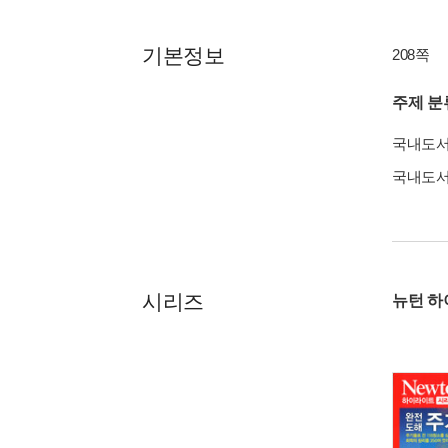
기본정보
208쪽
주제 분
국내도
국내도
시리즈
뉴턴 하이