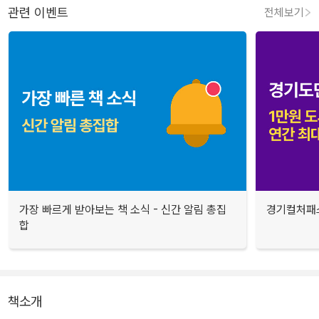
관련 이벤트
전체보기
가장 빠르게 받아보는 책 소식 - 신간 알림 총집
경기컬처패스
합
책소개