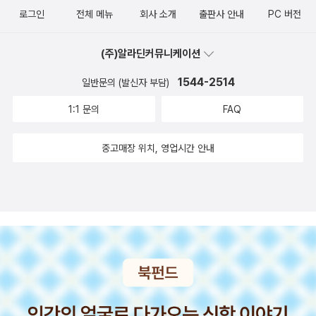
로그인
전체 메뉴
회사 소개
출판사 안내
PC 버전
지하게 소개된 이후에는 당연히 혹독한 비판과 검증에 직면할 테고...
아무튼 중국이나 일본보다는 우리나라에서 이를 더 오래 붙잡고 있는
(주)알라딘커뮤니케이션
것처럼 보이기도 하고, 한국 문화가 지금처럼 많이 알려지다 보면 언
젠가는 서구에도 체계적으로 소개될 것 같다. 일단 썰 자체가 문학적
1544-2514
일반문의 (발신자 부담)
으로 흥미롭긴 하므로. 우리가 (그 사상이 상당히 겹치는) 피타고라
1:1 문의
FAQ
스, 엠페도클레스, 헤라클레이토스 등 소크라테스 이전 '자연철학'을
일컬어 과학이라 하지 않고, (오스트리아 학파의) 경기변동이론이나
중고매장 위치, 영업시간 안내
지오반니 아리기의 '체계적 축적순환'에 관한 이론이 경제순환에 관한
기본적 사고틀을 제공하는 '썰'로서 의미가 있을지언정 과학으로서 위
치를 점하지는 못한 것처럼(아리기는 페르낭 브로델의 장기순환-『물
질문명과 자본주의』보다는 『펠리페 2세 시대의 지중해 세계』-이나
'콘트라티예프 파동' 같은 것에 과학적 근거가 없다고 지적하면서 이
들을 비판적으로 승계하였다. 관련하여 투자자들 사이에 여전히 자주
언급되는 '엘리어트 파동이론' 같은 것도 있다), 또 엘리아데나 니체
의 '영원회귀'를 (인)문학 차원을 넘는 과학으로까지는 생각하지 않
고, (음양오행설을 연상시키는) 바슐라르를 하나의 '스타일'로서 재