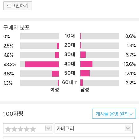
성의 탄생과 최후의 주요 사항을 정리한다. 더 나아가서는 태양계가
로그인하기
속한 우리은하와 그 중심의 블랙홀은 물론, 외부 은하와 우주 전체의
구성 원리를 빠짐없이 이해할 수 있도록 구성했다. ● 행성·항성·블랙
구매자 분포
홀·은하·우주의 크기와 질량, 그리고 온도, 밝기, 수명 등 중고등학교
10대
0.6%
0%
수준의 수학으로 계산 행성·항성·블랙홀·은하·우주에 관해 설명할 때
20대
1.3%
2.5%
는 그 물리적·화학적 특성을 빼놓을 수 없다. 여기서 기본적으로 등장
30대
6.7%
4.8%
하는 것이 바로 크기·거리·부피·질량·온도·밝기·수명 등이다. 이러한
40대
15.6%
43.3%
사항은 우리가 천체와 우주를 이해하는 데 반드시 필요한 기본 사항
50대
12.1%
8.6%
들이다. 이 책에서는 중고등학교 수준의 수학을 통해 천체와 우주의
60대
3.2%
1.3%
핵심 사항을 파악할 수 있다. ● 계산의 과정을 220여 장의 정밀한 그
여성
남성
림과 사진으로 동시에 파악 <Newton>이 만든 책은 모두 뛰어난 그
래픽을 바탕으로 하고 있다. 즉 Newton은 세계 최고 수준의 일러스
트레이션과 사진을 통해 과학의 원리를 이해시키는 것을 편집 방침으
100자평
게시물 운영 원칙
로 하고 있다. ‘수학을 통해’ 우주를 이해하는 경우에도 이 원칙은 예
외 없이 적용된다. 계산의 과정은 물론, 그 바탕에 있는 원리를 220여
카테고리
장의 뛰어난 그림과 사진을 통해 더 정확하게 이해할 수 있다. ● ‘천