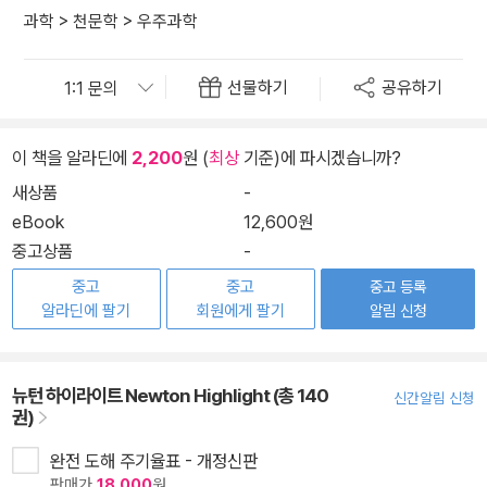
과학
>
천문학
>
우주과학
선물하기
공유하기
이 책을 알라딘에
2,200
원 (
최상
기준)에 파시겠습니까?
새상품
-
eBook
12,600원
중고상품
-
중고
중고
중고 등록
알라딘에 팔기
회원에게 팔기
알림 신청
뉴턴 하이라이트 Newton Highlight (총 140
신간알림 신청
권)
완전 도해 주기율표 - 개정신판
판매가
18,000
원