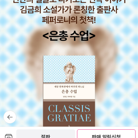
미있게 읽으며, 역사에서 일정한 순환을 주장한 이븐 칼둔, 슈펭글러,
토인비의 저술을 보편적 역사법칙이 아니라 하나의 역사관으로 받아
들이는 것처럼, 『주역』을 나머지 사서삼경과 다른 유교 저술이 그러
하듯 윤리학 차원에서는 문제없이 수용할 수 있는 것처럼, 음양오행
명리학도, 한창 잘나갈 때 교만하지 않고 일이 잘 풀리지 않을 때 좌절
하지 않는, 바꾸어 말해 '일희일비'하지 않을 것을 가르쳐주는 '순환적
세계관'에 관한 하나의 흥미로운 이론체계 정도로 받아들이면 어떨까
싶다. 호호당 김태규 선생은 일찍이 2001년경부터 프레시안에 '명리
학' 연재를 하셨고(https://www.pressian.com/pages/articles/
110639?no=110639), 지금은 블로그에서 꾸준히 글을 쓰고 계신
데(http://www.hohodang.com/; https://hohodang.tistory.c
om/), 2014년경부터는 '자연순환운명학'이라는 이름하에 프톨레마
이오스의 '주전원'(epicycle; 원의 둘레를 도는 원) 개념에 착안한 3
뒤로가
기
60년 순환, 60년 순환, 60개월 순환과 그보다 작은 마디들의 순환에
관하여 쓰고 계신다(이는 일반적 명리학에는 없는 개념이다. 한편 주
보관함담기
절판
판매 알림신청
전원은 부분이 전체를 닮은 일종의 '프랙탈'인데, 영어 문헌 중에 주전