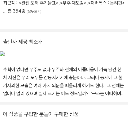
최근작 :
<완전 도해 주기율표>
,
<우주 대도감>
,
<패러독스 : 논리편>
… 총 354종
(모두보기)
출판사 제공 책소개
수학이 없다면 우주도 없다 우주와 천체의 아름다움이 가득 담긴 천
체 사진은 우리 모두를 감동시키기에 충분하다. 그러나 동시에 그 불
가사의한 모습은 여러 가지 의문을 떠올리게 하기도 한다. ‘그 천체는
얼마나 멀리 있으며 실제 크기는 어느 정도일까?’ ‘구조는 어떠하며
어째서 그런 모양이 되었을까?’ ‘과연 무엇으로 이루어져 있을까?’
‘언제 생겼으며 어떻게 진화해 왔을까?’ 이러한 여러 가지 의문에 답
이 상품을 구입한 분들이 구매한 상품
하는 것이 바로 천문학이다. 이들 의문에 답하기 위해서는 먼저 거리
와 크기, 질량, 나이, 또는 에너지와 속도 등 ‘물리량’을 수치로 파악해