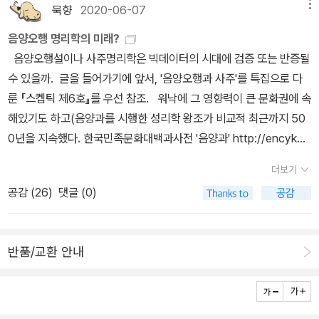
75 은하 68 항성', '3 인체 21세기 해부학', '2 누구나 이해할 수 있는
묵향
2020-06-07
메뉴
양자론' 등 eBook이 남아 있는 것이 없지 않다. 개정판도 꾸준히 나
음양오행 명리학의 미래?
오고 있는 편이다. 최근에는 중고등학교 수학, 과학 시리즈가 나왔
음양오행설이나 사주명리학은 빅데이터의 시대에 검증 또는 반증될
다.
수 있을까. 글을 들어가기에 앞서, '음양오행과 사주'를 특집으로 다
룬 『스켑틱 제6호』를 우선 참조. 워낙에 그 영향력이 큰 문화권에 속
해있기도 하고(음양과를 시행한 성리학 왕조가 비교적 최근까지 50
0년을 지속했다. 한국민족문화대백과사전 '음양과' http://encykor
ea.aks.ac.kr/Contents/Item/E0043029), 이것의 '일견' 정합적
더보기
인 이론체계에 대한, 수리적 미감(數理的 美感)에서 비롯된 기본적
공감 (
26
)
댓글 (0)
흥미가 없지는 않다(마르크스의 역사유물론이나 프로이트의 정신분
석학에 관하여 칼 포퍼가 지적한 것처럼, 그것이 반증불가능성을 강
하게 시사하는 것일 수 있다). 최근 들어서는 강헌, 고미숙 등 진보적
반품/교환 안내
작가들이 뛰어들기도 했다(『주역』은 결이 좀 다르지만 여기까지로 넓
히면 황태연까지). 혹시라도 음양오행설, 사주명리학 이론이 지금에
와서 영어로 그럴싸하게 번역된다면 상당히 잘 팔릴 소지도 있다고
본다(뭐... '진화심리학'의 '밈 이론'도 팔리기는 잘 팔리지 않는가). 진