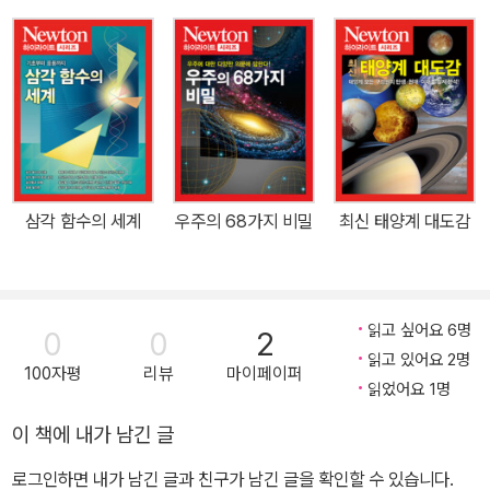
야만 한다. 숫자로 표현되지 못하는 사물은 아무리 이해하려고 해도
제대로 할 수 없으며, 결국 헛된 이야기나 공상에 그쳐 버린다. 이 책
에서는 여러 가지 천문 현상에 대해 먼저 그 물리적 이치를 알기 쉽게
설명한다. 그리고 그들을 나타내는 물리량이 어떻게 측정되고 계산되
는지에 대해 예를 들면서 소개한다. 계산은 대부분 곱셈이나 나눗셈
으로 되어 있는데, 다소 어려운 미적분 등도 종종 나온다. 그러나 대략
적인 의미를 파악할 수만 있다면, 세세한 부분에 얽매이지 말고 건너
삼각 함수의 세계
우주의 68가지 비밀
최신 태양계 대도감
뛰어 앞으로 나아가기 바란다. 각각의 장은 대략 지구로부터의 거리
에 따른 순서로 구성되어 있다. 하지만 반드시 순서를 따를 필요 없이
각자 흥미를 느끼는 천체나 현상부터 읽어도 된다. ‘좀 더 알고 싶
다!’라는 이름의 보충 학습 자료 코너도 마련해, 쉬면서 읽을 수 있는
읽고 싶어요 6명
0
0
2
주제를 다루었으니 함께 익히기 바란다. 특장 ● 태양계, 별과 성간 공
읽고 있어요 2명
100자평
리뷰
마이페이퍼
간, 성간 물질과 별의 형성, 은하와 우리은하, 우주의 핵심 사항을 빠
읽었어요 1명
짐없이 정리 이 책의 주제는 ‘수학으로 보는 우주’이다. 우리 지구에서
이 책에 내가 남긴 글
가장 가까운 달에서 시작해 태양과 행성을 포함한 태양계를 먼저 다
로그인하면 내가 남긴 글과 친구가 남긴 글을 확인할 수 있습니다.
룬다. 그리고 거기서부터 성간 공간으로 나아가 항성과 성간 물질, 항