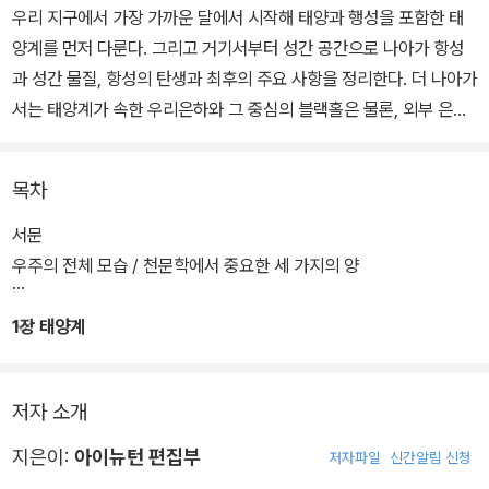
우리 지구에서 가장 가까운 달에서 시작해 태양과 행성을 포함한 태
양계를 먼저 다룬다. 그리고 거기서부터 성간 공간으로 나아가 항성
과 성간 물질, 항성의 탄생과 최후의 주요 사항을 정리한다. 더 나아가
서는 태양계가 속한 우리은하와 그 중심의 블랙홀은 물론, 외부 은하
와 우주 전체의 구성 원리를 빠짐없이 이해할 수 있도록 구성했다.
목차
행성·항성·블랙홀·은하·우주에 관해 설명할 때는 그 물리적·화학적 특
성을 빼놓을 수 없다. 여기서 기본적으로 등장하는 것이 바로 크기·거
서문
리·부피·질량·온도·밝기·수명 등이다. 이러한 사항은 우리가 천체와 우
우주의 전체 모습 / 천문학에서 중요한 세 가지의 양
주를 이해하는 데 반드시 필요한 기본 사항들이다. 이 책에서는 중고
등학교 수준의 수학을 통해 천체와 우주의 핵심 사항을 파악할 수 있
1장 태양계
다.
저자 소개
지은이:
아이뉴턴 편집부
저자파일
신간알림 신청