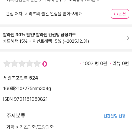
관심 저자, 시리즈의 출간 알림을 받아보세요
신청
알라딘 30% 할인! 알라딘 만권당 삼성카드
카드혜택 15% + 이벤트혜택 15% (~2025.12.31)
0
100자평 0편
리뷰 0편
세일즈포인트
524
160쪽
210*275mm
304g
ISBN 9791161960821
주제분류
신간알림 신청
과학
>
기초과학/교양과학