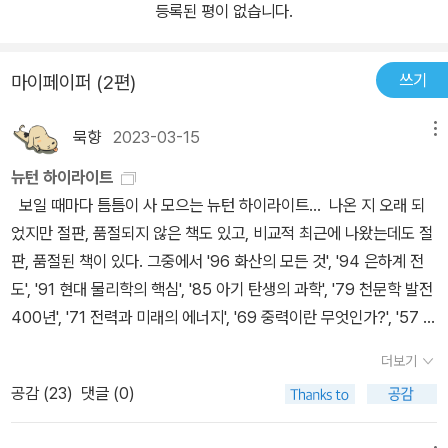
등록된 평이 없습니다.
쓰기
마이페이퍼 (2편)
묵향
2023-03-15
메뉴
뉴턴 하이라이트
보일 때마다 틈틈이 사 모으는 뉴턴 하이라이트... 나온 지 오래 되
었지만 절판, 품절되지 않은 책도 있고, 비교적 최근에 나왔는데도 절
판, 품절된 책이 있다. 그중에서 '96 화산의 모든 것', '94 은하계 전
도', '91 현대 물리학의 핵심', '85 아기 탄생의 과학', '79 천문학 발전
400년', '71 전력과 미래의 에너지', '69 중력이란 무엇인가?', '57 자
연의 기하학', '54 희소 금속 희토류 원소', '51 미래는 결정되어 있는
더보기
가?', '45 지구: 우주에 떠 있는 기적의 행성', '44 초신성과 블랙홀',
공감 (
23
)
댓글 (0)
'43 진공과 인플레이션 우주론', '34 확률의 세계', '30 지구의 과학',
'28 차원이란 무엇인가?', '26 지구 온난화', '4 천문학계가 주목하는