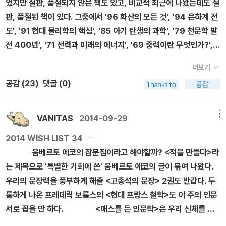
었지만 절판, 품절되지 않은 책도 있고, 비교적 최근에 나왔는데도 절
판, 품절된 책이 있다. 그중에서 '96 화산의 모든 것', '94 은하계 전
도', '91 현대 물리학의 핵심', '85 아기 탄생의 과학', '79 천문학 발
전 400년', '71 전력과 미래의 에너지', '69 중력이란 무엇인가?',
'57 자연의 기하학', '54 희소 금속 희토류 원소', '51 미래는 결정되
더보기
어 있는가?', '45 지구: 우주에 떠 있는 기적의 행성', '44 초신성과
공감 (
23
)
댓글 (0)
블랙홀', '43 진공과 인플레이션 우주론', '34 확률의 세계', '30 지
구의 과학', '28 차원이란 무엇인가?', '26 지구 온난화', '4 천문학
계가 주목하는 75 은하 68 항성', '3 인체 21세기 해부학', '2 누구
VANITAS
2014-09-29
메뉴
나 이해할 수 있는 양자론' 등 eBook이 남아 있는 것이 없지 않다.
2014 WISH LIST 34
개정판도 꾸준히 나오고 있는 편이다. 최근에는 중고등학교 수학, 과
움베르토 에코의 잡문집이라고 해야할까? <적을 만들다>라
학 시리즈가 나왔다.
는 제목으로 '특별한 기회에 쓴' 움베르토 에코의 글이 묶여 나왔다.
우리의 문장력을 풍부하게 해줄 <고종석의 문장> 2권도 반갑다. 두
툼하게 나온 프레데릭 보름스의 <현대 프랑스 철학>도 이 주의 인문
서로 꼽을 만 하다. <매스를 든 인문학>은 우리 신체를 인
문학적으로 바라본 책이다. 생각나는 책이 몇 권 있으니 따로 묶도록