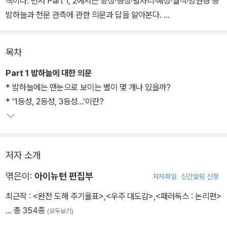
책이다. 먼저 Part 1, 2에서는 항성·행성·별자리·혜성·월식·망원경 등
밤하늘과 천문 관측에 관한 의문과 답을 알아본다.
Part 3에서는 별에 대한 의문에 답한다. 항성의 탄생과 죽음, 갈색 왜
목차
성, 행성상 성운, 변광성, 신성, 성단·성운과 함께 별까지의 거리 측정,
별의 밝기와 크기에 대해서도 설명한다. Part 4의 주제는 ‘은하’이
Part 1 밤하늘에 대한 의문
다. 은하의 모양과 종류, 은하의 소용돌이의 정체, 은하의 충돌, 태양
* 밤하늘에는 맨눈으로 보이는 별이 몇 개나 있을까?
계와 우리은하, 은하와 대규모 구조 등 은하에 대한 의문을 해결한다.
* ‘1등성, 2등성, 3등성…’이란?
Part 5에서는 우주의 신기한 천체와 그 현상들을 다룬다. 중성자별
과 블랙홀, 화이트홀, 웜홀, 퀘이사, 감마선 버스트 등이 그 주인공이
저자 소개
다. 고요한 밤하늘의 분위기에서는 상상하기 힘든 강력하고도 불가사
의한 성질을 가진 천체들을 알기 쉽게 설명한다. Part 6에서는 대우
엮은이:
아이뉴턴 편집부
저자파일
신간알림 신청
주에 관한 의문에 대해 답한다. 우주의 팽창, 우주의 시작과 끝, 빅뱅,
최근작 :
<완전 도해 주기율표>
,
<우주 대도감>
,
<패러독스 : 논리편>
다중 우주, 암흑 물질과 암흑 에너지, 우주의 미래, 우주와 차원 등 우
… 총 354종
(모두보기)
주론에 해당하는 핵심 화제를 집중 설명한다.