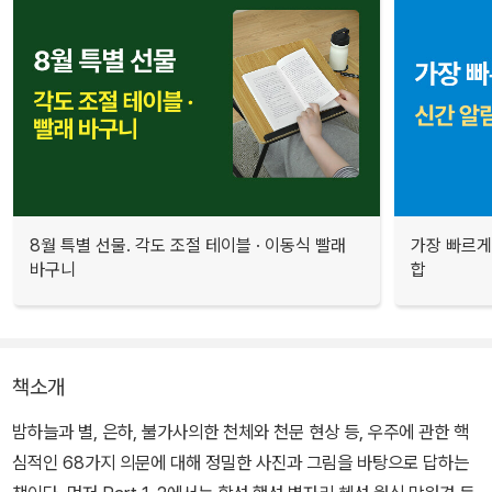
8월 특별 선물. 각도 조절 테이블 · 이동식 빨래
가장 빠르게
바구니
합
책소개
밤하늘과 별, 은하, 불가사의한 천체와 천문 현상 등, 우주에 관한 핵
심적인 68가지 의문에 대해 정밀한 사진과 그림을 바탕으로 답하는