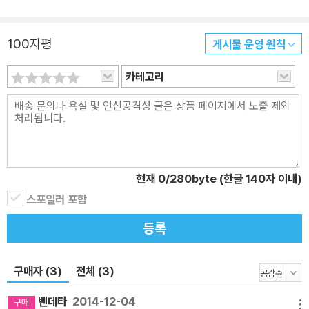
에 답한다. 아울러 외계 행성, 아인슈타인 고리, 간섭계 등 한 차원 높
은 의문에 대해서도 최신 자료를 바탕으로 핵심을 설명한다. 뿐만 아
100자평
게시물 운영 원칙
니라 별에 대해서는 항성의 탄생과 죽음, 갈색 왜성, 행성상 성운, 변
광성, 신성, 별의 밝기·크기·거리 등을 다루고, 성단과 성운에 대해서
카테고리
도 자세히 알아본다. ● 은하의 종류, 은하의 충돌과 대규모 구조 등
은하에 관한 의문 해결 은하란 과연 어떤 천체일까? 은하에는 어떤
종류가 있으며, 은하의 소용돌이의 정체는 무엇인가? 별들이 모여 은
하를 이루고, 수많은 은하는 다시 대규모 구조를 만든다. 그러한 은하
들은 서로 충돌하는가? 충돌한다면 과연 어떤 일이 벌어지는가? 우
현재
0
/280byte (한글 140자 이내)
리은하 부근에는 어떤 은하들이 있는가? 은하와 대규모 구조는 애초
스포일러 포함
에 어떻게 해서 생겼을까? 우주의 주인공 은하에 대한 여러 궁금증을
등록
말끔히 해결한다. ● 중성자별, 블랙홀, 화이트홀, 퀘이사 등 불가사의
한 천체에 관한 의문 해결 우주에는 불가사의한 천체들이 많다. 중성
자만으로 이루어진 중성자별, 빛을 포함한 모든 물질을 집어삼키는
구매자 (3)
전체 (3)
블랙홀, 그와 반대로 모든 것을 토해 내는 화이트홀, 그리고 퀘이사 등
벤데타
2014-12-04
일반적인 별과는 전혀 다른 성격을 가진 천체들이다. 이러한 천체 중
메뉴