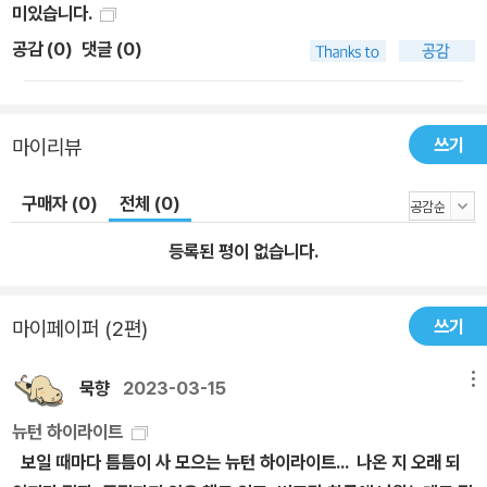
미있습니다.
라서 주제별로 재구성한 단행본이 ‘뉴턴 하이라이트 시리즈’이다. 물
공감 (
0
)
댓글 (0)
리학, 화학, 생명과학, 지구과학, 우주과학, 과학기술, 수학 등 다양한
주제의 자매편들이 절찬리에 판매되고 있다. 감수·협력 와타나베 준
이치 渡部潤一 / 일본 국립천문대 부대장(副臺長), 교수, 이학 박
쓰기
마이리뷰
사 무라야마 히토시 村山 齊 / 일본 도쿄 대학 국제고등연구소 카블
리 수물연휴우주연구기구(Kavli IPMU) 기구장, 특임 교수, 이학 박
구매자 (0)
전체 (0)
사 혼마 마레키 本間希樹 / 일본 국립천문대 미즈사와(水澤) VLBI
관측소 부교수, 이학 박사 다케우치 쓰토무 竹內 努 / 일본 나고야
등록된 평이 없습니다.
대학 대학원 이학연구과 은하진화학연구실 부교수, 이학 박사
쓰기
마이페이퍼 (2편)
묵향
2023-03-15
메뉴
뉴턴 하이라이트
보일 때마다 틈틈이 사 모으는 뉴턴 하이라이트... 나온 지 오래 되