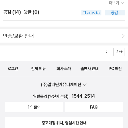
더보기
해야겠다. 심리서에서는 <우리는 꼬리치기 위해 탄생했다>가 개인적
공감 (
14
)
댓글 (0)
으로 가장 끌린다. 본디 사랑과 번식이 우리의 심리를 지배한다는 것
인가? 일본의 잘나가는 철학자 우치다 타츠루의 <혼자 못사는것도
재주>라는 책이 나왔다. 블로그에 연재했던 글 중에 가족과 연애를
반품/교환 안내
다룬 글을 뽑아 실었다고 한다. 은행나무의 '마이크로 인문학'
시리즈 새 책이 나왔다. 이번에는 <질병>편으로 몸문화연구소의 최
은주가 썼다. 비슷한 시리즈로 '유럽정신사' 시리즈가 나올 모양이다.
총 10권 분량으로 1차분인 <행복>, <죽음>이 나왔다. 정암학당의
로그인
전체 메뉴
회사 소개
출판사 안내
PC 버전
플라톤 전집의 2판들이 속속 나온다. 오탈자를 바로잡은 것 같다. 예
전에는 정오표를 나눠주기도 했었다. 한길사에서 엄청난 분량의 불교
(주)알라딘커뮤니케이션
경전이 번역됐다. <아함경>이 그 실체인데 학담스님이란 분이 번역
했다고 한다. 총 페이지수만해도 만페이지를 훌쩍 넘는 대작이다. 그
1544-2514
일반문의 (발신자 부담)
냥 가져다만 놔도 위압감이 느껴질 시리즈다. <맑스와 마음
1:1 문의
FAQ
의 정치학>은 문화이론신서의 새 책이다. 제목은 정치학이지만 인문
학에 더 관련이 깊다. 이론서라 학술적인 느낌이 많이난다. <지식의
중고매장 위치, 영업시간 안내
반감기>는 '응용 수학, 역사, 진화 생물학, 언어학 및 인지 과학, 천문