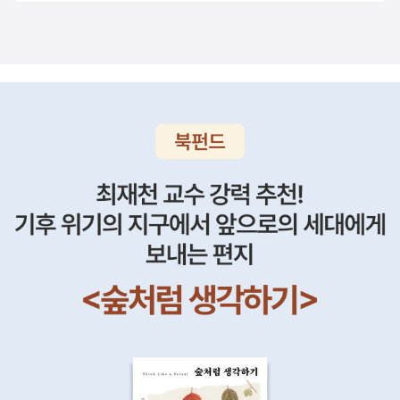
학에 이르기까지 수많은 분야의 연구 자료를 토대로, 우리가 알고 있
는 지식의 절반이 틀린 것으로 드러나는 데 걸리는 시간인 ‘지식의 반
감기’를 탐사' 한다고. <니체>는 니체를 예찬한 덴마크 출신의 브란
데스와 나눈 서신을 묶고 니체의 철학을 분석했다. 동양철학중
에서는 춘추를 다룬 <춘추 논쟁>과 <난세의 어진글 천자문>정도가
눈에 띈다. 세광미디어에서는 ~읽기 시리즈가 꾸준히 출간되고 있는
데, 책을 찾다가 미처 소개하지 못한 <아리스토텔레서의 창작예술론
>이 눈에 띈다. 시학을 분석한 책같기도 하다. 문명텍스트 시리즈로
<해체신서>가 추가됐다. 심리서에서는 괜찮은 책들이 많이나
왔다. 뇌를 다은 <상뇌하뇌> 정도고 거의 심리학적인 면모를 더 많이
드러낸 책들이 나왔다. <쏟아진 옷장을 정리하며>, <한눈에 척 사람
을 알아보는 법>은 흥미로운 심리서가 될 것 같다. 입문서로 마커스
윅스의 <알고 싶은 심리학 쉽게 읽는 심리학>이 볼만 할 것 같다. <
청년 <청년백수를 위한 길위의 인문학>이라니.. 고미숙의
새 책 제목이 너무 자극적인 것이 아닌가 생각해본다. 백수의 인문
학...백수를 위한 인문학.. 무엇일까. <뒤마 요리사전>은 <삼총사>의