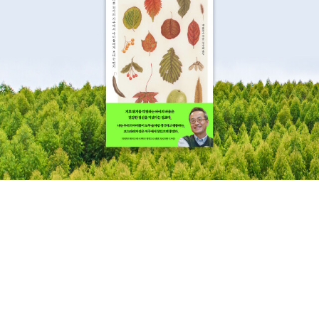
저자 알렉상드르 뒤마의 '요리백서'다. 소설쓰는 사람이 별 책도 다 냈
다. <문화코드>는 문화연구 이론의 실제적 사항들을 엮었다. 이론서
의 성격이 강한 책. 인문에세이 정도로 가볍게 읽을만한 책
은 <마광수의 인문학 비틀기>와 폰 쇤부르크의 <쓸데없는 것들의 사
전> 그리고 독방에 갇힌 무기수와 영문학 교수의 셰익스피어 수업을
다룬 <감옥에서 만난 자유, 셰익스피어>도 볼만 할 듯. 감옥이라 집
중도는 최고일 것 같다. 그러나 가서는 안될 곳이겠다. 문학이론
서나 연구서, 책에 관한 책들로 몇 권 골랐다. <낯익은 시 낯설게 읽
기>는 간만에 각광받는 시문학 이론서다. <박경리 문학연구>나 <이
상이라는 현상>은 각각 박경리와 이상을 깊이 읽을 독자에게 추천한
다. <안톤 체호프처럼 글쓰기: 좋은 신발과 노트 한 권>, <작가의 공
간>은 나의 글쓰기를 되돌아 볼 수 있는 책이고 김윤식의 <문학을 걷
다>는 무게감있는 문학평론집이 될 듯. 최강민의 <고독한
밤>은 '한국문학과 현장평론이 이 시대에서 과연 무엇을 할 수 있을
지 근본적인 질문을 던지고, 날카로운 비명과 신음의 평론'이라는 소
개글이 참 마음에 들어 골랐다. 평론이 이 시대에 할 수 있는건 무엇일