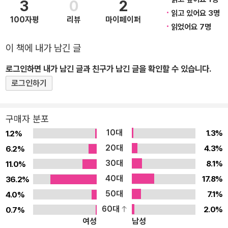
3
0
2
성자별과 블랙홀, 화이트홀, 웜홀, 퀘이사, 감마선 버스트 등이 그 주
읽고 있어요 3명
100자평
리뷰
마이페이퍼
인공이다. 고요한 밤하늘의 분위기에서는 상상하기 힘든 강력하고도
읽었어요 7명
불가사의한 성질을 가진 천체들을 알기 쉽게 설명한다. Part 6에서
이 책에 내가 남긴 글
는 대우주에 관한 의문에 대해 답한다. 우주의 팽창, 우주의 시작과
로그인하면 내가 남긴 글과 친구가 남긴 글을 확인할 수 있습니다.
끝, 빅뱅, 다중 우주, 암흑 물질과 암흑 에너지, 우주의 미래, 우주와
차원 등 우주론에 해당하는 핵심 화제를 집중 설명한다. 지금까지 말
로그인하기
했듯이 이 책에서는 별이나 우주에 관한 기본적인 의문부터 최첨단의
과학자가 다루는 궁극의 수수께끼에 이르기까지, 별과 우주에 대한 6
구매자 분포
8가지의 ‘의문’에 철저하고도 쉽게 답을 한다. 이 책을 통해 별과 우주
10대
1.3%
1.2%
를 더욱 깊고 넓게 이해할 수 있을 것이다. 2. 특장 ● 항성, 행성, 별
20대
4.3%
6.2%
자리, 혜성, 월식, 망원경 등 밤하늘과 관측에 관한 의문 해결 밤하늘
30대
8.1%
11.0%
과 그것을 관측하는 일은 우주를 파악하는 기본에 해당한다. 밤하늘
40대
17.8%
36.2%
의 주인공인 별(항성)과 그들이 만드는 별자리에서 시작해 행성과 혜
50대
7.1%
4.0%
성, 유성과 운석, 월식과 일식 등 기본적인 사항에서 시작해, 적외선·
60대
2.0%
0.7%
자외선·X선 망원경, 지상 망원경과 우주 망원경 등 천문학자들이 사
여성
남성
용하는 망원경에 이르기까지 밤하늘과 별의 관측에 대한 다양한 의문