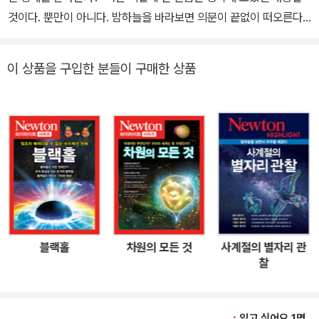
것이다. 뿐만이 아니다. 밤하늘을 바라보면 의문이 끝없이 떠오른다.
‘아득히 먼 별까지의 거리를 어떻게 알 수 있을까? 별마다 색깔이 조
금씩 다른 이유는 무엇일까? 빛조차도 집어삼킨다는 블랙홀의 존재
이 상품을 구입한 분들이 구매한 상품
를 어떻게 알 수 있을까…?’ 그만큼 우주는 신비로운 대상이다. 이 책
<우주의 68가지 비밀>은 밤하늘과 별, 은하, 불가사의한 천체와 천
문 현상 등, 우주에 관한 핵심적인 68가지 의문에 대해 정밀한 사진
과 그림을 바탕으로 답하는 책이다. 먼저 Part 1, 2에서는 항성·행성·
별자리·혜성·월식·망원경 등 밤하늘과 천문 관측에 관한 의문과 답을
알아본다. 1등성, 2등성 등 별의 등급과 같은 기본적인 사항에서부터
적외선·자외선·X선 망원경, 간섭계, ALMA 망원경 등 다양한 내용을
다룬다. Part 3에서는 별에 대한 의문에 답한다. 항성의 탄생과 죽음,
갈색 왜성, 행성상 성운, 변광성, 신성, 성단·성운과 함께 별까지의 거
블랙홀
차원의 모든 것
사계절의 별자리 관
리 측정, 별의 밝기와 크기에 대해서도 설명한다. Part 4의 주제는
찰
‘은하’이다. 은하의 모양과 종류, 은하의 소용돌이의 정체, 은하의 충
돌, 태양계와 우리은하, 은하와 대규모 구조 등 은하에 대한 의문을 해
결한다. Part 5에서는 우주의 신기한 천체와 그 현상들을 다룬다. 중
읽고 싶어요 1명