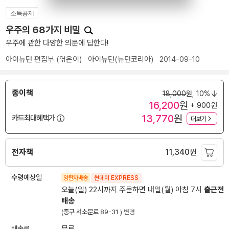
소득공제
우주의 68가지 비밀
우주에 관한 다양한 의문에 답한다!
아이뉴턴 편집부
(엮은이)
아이뉴턴(뉴턴코리아)
2014-09-10
종이책
18,000
원,
10%
16,200
원
+ 900원
13,770
원
카드최대혜택가
더보기
전자책
11,340
원
수령예상일
양탄자배송
썬데이 EXPRESS
오늘(일) 22시까지 주문하면 내일(월) 아침 7시
출근전
배송
(중구 서소문로 89-31 )
변경
배송료
무료