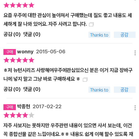
에는 그 메커니즘이 제대로 알려지지 않은 것도 많다. 블랙홀의 경계
요즘 우주에 대한 관심이 높아져서 구매했는데 질도 좋고 내용도 세
선인 ‘사건의 지평면’으로 들어가는 물체는 어떻게 되는가, 공간과 공
세하게 잘 나와 있어요. 자주 사려고 합니다.
간을 연결한다는 웜홀이란 무엇인가, 그리고 감마선 버스트 등, 불가
사의한 특징을 가진 천체들을 일목요연하게 해설한다. ● 우주의 탄
공감 (
0
)
댓글 (0)
생과 종말, 암흑 물질, 암흑 에너지 등 대우주에 관한 의문 해결 우주
에 대해 생각할 때 가장 먼저 생기는 의문은 아마도 ‘우주는 어떻게 시
wonny
2015-05-06
메뉴
작되었는가’라는 내용이 아닐까? 이처럼 우주의 탄생과 종말, 우주에
끝이 있는가 없는가 등등의 의문은 사람들의 궁금증을 자극한다. ‘우
ㅎ저 뉴턴시리즈 사랑해여우주에관심있으신 분은 이거 지금 장바구
주에 시작이 있다면 그 전에는 과연 무엇이 있었으며 끝은 어떻게 되
니에 넣지 말고 그냥 바로 구매하세요 ㅎ
는가, 우주는 우리가 알고 있는 이 우주 단 하나뿐인가, 시공(시간과
공감 (
0
)
댓글 (0)
공간을 하나로 본 것)은 4차원인가’ 등등 흥미진진한 화제를 쉽게 설
명한다. 아울러 그 정체를 알 수 없는 암흑 물질과 암흑 에너지의 핵심
박종현
2017-02-22
메뉴
에 대해서도 알아본다. ● 새로운 형식의 과학 단행본 ‘뉴턴 하이라이
트 시리즈’ 과학 잡지 <Newton>은 과학의 모든 분야를 수준 높은
자주 사보지는 못하지만 우주관련 내용이 있으면 사서 보는데, 이건
해설과, 정밀한 고급 그래픽으로 전달하는 월간 잡지이다. 그러한 <N
꼭 종합선물 같은 느낌이네요.ㅎㅎ 내용도 쉽게 이해 할수 있도록 재
ewton>의 기사 중에서도 독자로부터 큰 호평을 받았던 내용만을 골