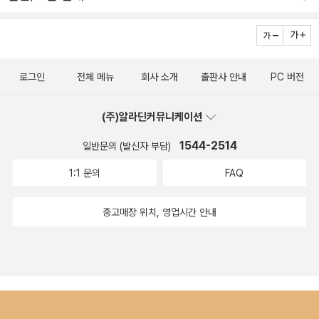
양자론' 등 eBook이 남아 있는 것이 없지 않다. 개정판도 꾸준히 나
오고 있는 편이다. 최근에는 중고등학교 수학, 과학 시리즈가 나왔
다.
로그인
전체 메뉴
회사 소개
출판사 안내
PC 버전
(주)알라딘커뮤니케이션
1544-2514
일반문의 (발신자 부담)
1:1 문의
FAQ
중고매장 위치, 영업시간 안내