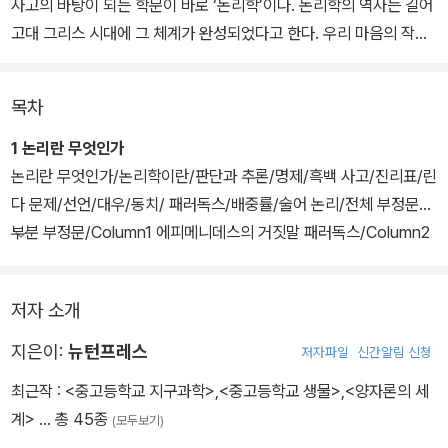
사고의 바탕이 되는 학문이 바로 ‘논리학’이다. 논리학의 역사는 길어
고대 그리스 시대에 그 체계가 완성되었다고 한다. 우리 마음의 작용
이나 사물의 사고방식을 다루는 학문으로 심리학이 있다. 논리학도
심리학과 마찬가지로 인간의 사고방식을 다루지만, 논리학은 올바른
목차
사고방식을 연구하는 학문이다.
1 논리란 무엇인가
1장에서는 논리적으로 생각하기란 어떤 것인지 기본적인 규칙을 설
논리란 무엇인가/논리학이란/판단과 추론/명제/흑백 사고/진리표/린
명한다. 2장에서는 이른바 삼단 논법을 소개한다. 어떤 사항을 추리
다 문제/선언/대우/동치/ 패러독스/배중률/술어 논리/전체 부정문과
하기 위해서는 그 전제가 되는 재료가 필요하지만, 재료가 잘못되면
부분 부정문/Column1 에피메니데스의 거짓말 패러독스/Column2
올바르지 않은 결론에 도달하는 경우도 많다. 올바른 추론 방법은 무
오컴의 면도날은 무엇을 잘랐을까
엇인지를 생각한다.
저자 소개
2 과학적으로 생각한다
이어서 3장에서는 논리를 수학적으로 다루는 방법을 소개한다. 19세
지은이:
뉴턴프레스
저자파일
신간알림 신청
기부터 20세기에 걸쳐 논리학은 애매함과 부정확함의 원인을 해소하
최근작 :
<중고등학교 지구과학>
,
<중고등학교 생물>
,
<양자론의 세
고자 언어에서 기호로 그 형식을 크게 변화시켰다. 기호를 사용해 논
계>
… 총 45종
(모두보기)
리를 나타내면 정확성을 더 증대시킬 수 있다. 또 확률을 사용한 논리