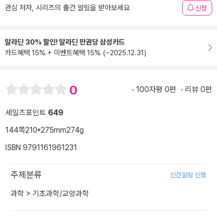
관심 저자, 시리즈의 출간 알림을 받아보세요
신청
알라딘 30% 할인! 알라딘 만권당 삼성카드
카드혜택 15% + 이벤트혜택 15% (~2025.12.31)
0
100자평 0편
리뷰 0편
세일즈포인트
649
144쪽
210*275mm
274g
ISBN 9791161961231
주제분류
신간알림 신청
과학
>
기초과학/교양과학