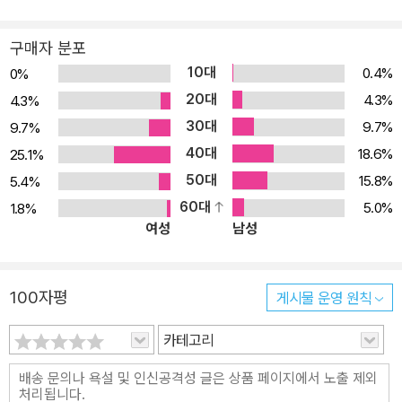
한다. 겁내지 말고 천천히 한줄 한줄 생각하며 읽다보면, 사례가 풍부
한 이 책을 통해 재미있게 누구나 논리적 사고를 익힐 수 있을 것이다.
구매자 분포
특장 ● 논리란 무엇인가를 알아본다 논리적으로 생각하는 ‘논리적
10대
0.4%
0%
사고’가 주목받고 있다. 그러나 논리적으로 사물을 생각하고 논리적
20대
4.3%
4.3%
으로 사물에 대해 발언한다는 것은 도대체 어떤 것일까? 논리적으로
30대
9.7%
9.7%
생각하기란 사고의 순서를 정리해 밝히는 것이고, 그 순서를 정리하
40대
18.6%
25.1%
는 학문이 바로 논리학이다. 이 장에서는 논리적으로 생각 한다는 것
50대
이 무엇인지 구체적인 사례를 바탕으로 소개한다. ● 과학적으로 생
15.8%
5.4%
각하는 법을 익힌다 누구라도 같은 결론에 이르기 위해서는 어떤 논
60대
5.0%
1.8%
여성
남성
리 법칙이 필요할까? 어떤 주어진 판단을 근거로 거기서 다른 새로운
판단을 끌어내는 ‘추 론’은 우리도 일상적으로 사용하고 있다. 객관적
인 관찰과 검증을 되 풀이해 새로운 법칙을 발견하는 과학 분야에서
100자평
게시물 운영 원칙
는 추론을 자주 사용했 으며 논리학도 눈부시게 발전했다. 이 장에서
는 귀납법, 연역법, 삼단 논법 등 2개 이상의 명제를 조합해 이루어지
카테고리
는 추론을 중심으로 소개 한다. ●수학적으로 생각하는 법을 익힌다 1
9세기부터 20세기 초에 수학이 크게 발전했다. 그래서 문제가 된 것