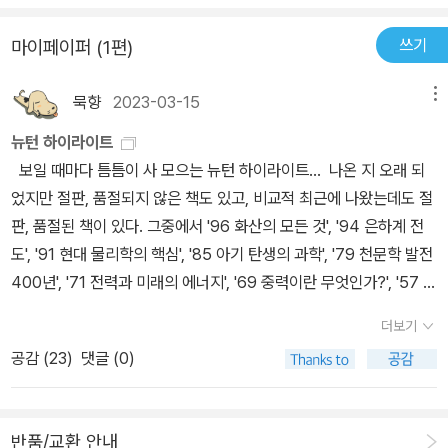
쓰기
마이페이퍼 (1편)
묵향
2023-03-15
메뉴
뉴턴 하이라이트
보일 때마다 틈틈이 사 모으는 뉴턴 하이라이트... 나온 지 오래 되
었지만 절판, 품절되지 않은 책도 있고, 비교적 최근에 나왔는데도 절
판, 품절된 책이 있다. 그중에서 '96 화산의 모든 것', '94 은하계 전
도', '91 현대 물리학의 핵심', '85 아기 탄생의 과학', '79 천문학 발전
400년', '71 전력과 미래의 에너지', '69 중력이란 무엇인가?', '57 자
연의 기하학', '54 희소 금속 희토류 원소', '51 미래는 결정되어 있는
더보기
가?', '45 지구: 우주에 떠 있는 기적의 행성', '44 초신성과 블랙홀',
공감 (
23
)
댓글 (0)
'43 진공과 인플레이션 우주론', '34 확률의 세계', '30 지구의 과학',
'28 차원이란 무엇인가?', '26 지구 온난화', '4 천문학계가 주목하는
75 은하 68 항성', '3 인체 21세기 해부학', '2 누구나 이해할 수 있는
반품/교환 안내