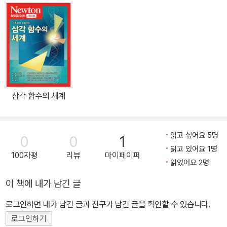
보가 생략되거나 주장해야 하는 정보가 애매해지기도 한다. 그런 생
략된 정보와 애매한 정보가 바탕이 된 판단과 추리도 올바르지 않은
경우가 많다. 1장에서는 논리적으로 생각하기란 어떤 것인지 기본적
인 규칙을 설명한다. 2장에서는 이른바 삼단 논법을 소개한다. 어떤
사항을 추리하기 위해서는 그 전제가 되는 재료가 필요하지만, 재료
가 잘못되면 올바르지 않은 결론에 도달하는 경우도 많다. 올바른 추
론 방법은 무엇인지를 생각한다. 이어서 3장에서는 논리를 수학적으
삼각 함수의 세계
로 다루는 방법을 소개한다. 19세기부터 20세기에 걸쳐 논리학은 애
매함과 부정확함의 원인을 해소하고자 언어에서 기호로 그 형식을 크
게 변화시켰다. 기호를 사용해 논리를 나타내면 정확성을 더 증대시
읽고 싶어요 5명
0
0
1
킬 수 있다. 또 확률을 사용한 논리적 사고 방법도 소개했다. 4장에서
읽고 있어요 1명
100자평
리뷰
마이페이퍼
는 논리학이 AI(인공 지능)의 과학에 어떤 영향을 주었는지 사례와 함
읽었어요 2명
께 소개한다. 마지막 5장에서는 토론에 사용되는 논리를 소개한다.
이 책에 내가 남긴 글
상대방 주장의 문제를 어떻게 지적하면 토론을 유리하게 전개할 수
있는지를 비롯한 구체적인 방법을 소개한다. 책 내용 중에는 논리적
로그인하면 내가 남긴 글과 친구가 남긴 글을 확인할 수 있습니다.
사고에 필요한 논리 기호와 생소하게 느껴지는 논리학 용어들이 등장
로그인하기