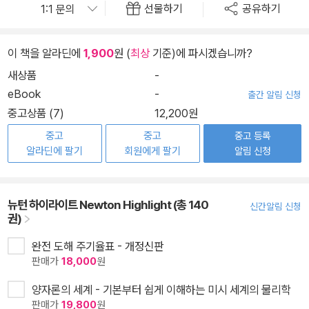
선물하기
공유하기
이 책을 알라딘에
1,900
원 (
최상
기준)에 파시겠습니까?
새상품
-
eBook
-
출간 알림 신청
중고상품 (7)
12,200원
중고
중고
중고 등록
알라딘에 팔기
회원에게 팔기
알림 신청
뉴턴 하이라이트 Newton Highlight (총 140
신간알림 신청
권)
완전 도해 주기율표 - 개정신판
판매가
18,000
원
양자론의 세계 - 기본부터 쉽게 이해하는 미시 세계의 물리학
판매가
19,800
원