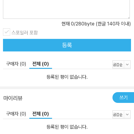
이 ‘수학적 진리’이다. 지금까지 진리라고 여겨 온 것이 과연 어떤 기
초에 입 각해 계산되었을까가 다시 문제가 된 것이다. 이런 수학적 진
리는 논리 학으로도 생각하게 되었다. 이 장에서는 수학적으로 논리
현재
0
/280byte (한글 140자 이내)
를 생각하는 방법을 소개한다. ●정보적으로 생각하는 법을 익힌다
스포일러 포함
일상 언어에서는 말의 의미가 여러 가지로 해석되어 애매해지기 때문
에 패러독스나 오류를 일으킬 수 있다. 19세기부터 20세기 에 걸쳐
등록
그런 애매함이 없는 기호로 명제를 적어 나타내는 ‘기호 논리학’이 등
장하자, 논리학은 컴퓨터 프로그래밍이나 AI 기술 등 정보 처리의 다
구매자 (0)
전체 (0)
양한 분야에 응용되기 시작했다. 이 장에서는 정보 사회에 응용되고
등록된 평이 없습니다.
있는 논리를 소개한다. ●토론에서는 논리를 어떻게 사용할까? 올바
른 사고의 법칙을 생각하는 논리학은 올바른 토론을 할 때도 도움이
된다. 올바른 토론을 하는 기법을 배워 두면 토론하는 상 대방이 자기
쓰기
마이리뷰
를 구슬리려고 해도 올바로 반론할 수 있다. 또 토론을 유리하게 진행
할 수도 있다. 이 장에서는 논리학을 활용한, 토론 에 사용되는 논리를
구매자 (0)
전체 (0)
소개한다.
등록된 평이 없습니다.