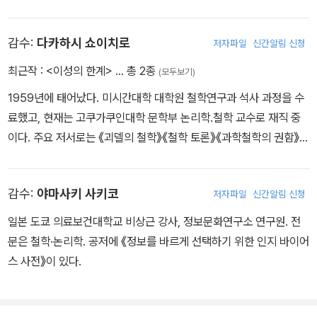
적 사고 방법도 소개했다. 4장에서는 논리학이 AI(인공 지능)의 과학
에 어떤 영향을 주었는지 사례와 함께 소개한다.
감수:
다카하시 쇼이치로
저자파일
신간알림 신청
마지막 5장에서는 토론에 사용되는 논리를 소개한다. 상대방 주장의
최근작 :
<이성의 한계>
… 총 2종
(모두보기)
문제를 어떻게 지적하면 토론을 유리하게 전개할 수 있는지를 비롯한
1959년에 태어났다. 미시간대학 대학원 철학연구과 석사 과정을 수
구체적인 방법을 소개한다.
료했고, 현재는 고쿠가쿠인대학 문학부 논리학.철학 교수로 재직 중
이다. 주요 저서로는 《괴델의 철학》《철학 토론》《과학철학의 권함》
《환경과 인간》《패러독스!》 등이 있다.
감수:
야마사키 사키코
저자파일
신간알림 신청
일본 도쿄 의료보건대학교 비상근 강사, 정보문화연구소 연구원. 전
문은 철학·논리학. 공저에 《정보를 바르게 선택하기 위한 인지 바이어
스 사전》이 있다.