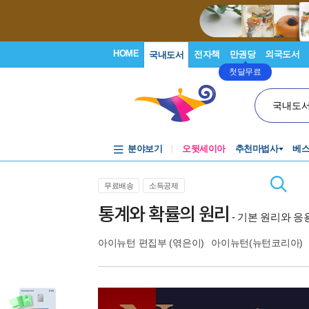
HOME
전자책
만권당
외국도서
국내도서
첫달무료
국내도
분야보기
오뒷세이아
추천마법사
베
무료배송
소득공제
통계와 확률의 원리
- 기본 원리와 응용
아이뉴턴 편집부
(엮은이)
아이뉴턴(뉴턴코리아)