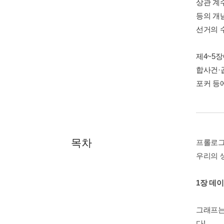
상관 계
등의 개
선거의 
제4~5장
합사건·
포커 등
목차
프롤로
우리의 
1장 데
그래프는 
다!