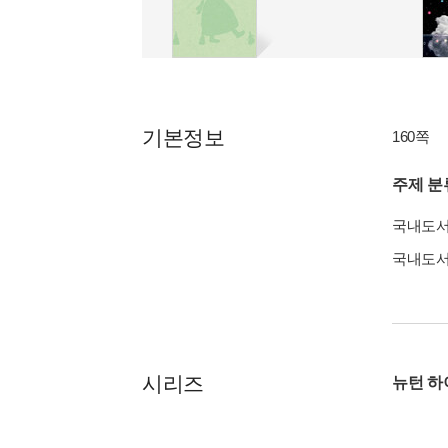
기본정보
160쪽
주제 분
국내도
국내도
시리즈
뉴턴 하이