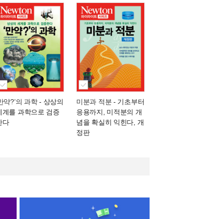
‘만약?’의 과학
- 상상의
미분과 적분
- 기초부터
세계를 과학으로 검증
응용까지, 미적분의 개
한다
념을 확실히 익힌다, 개
정판