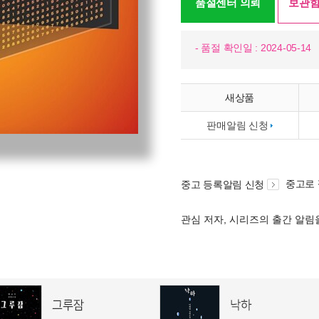
품절센터 의뢰
보관함
- 품절 확인일 : 2024-05-14
새상품
판매알림 신청
중고로
중고 등록알림 신청
관심 저자, 시리즈의 출간 알