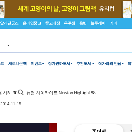
알라딘굿즈
온라인중고
중고매장
우주점
음반
블루레이
커피
서
스트
새로나온책
이벤트
정가인하도서
추천도서
작가와의 만남
북
 사례 30
뉴턴 하이라이트 Newton Highlight 88
|
2014-11-15
종이책