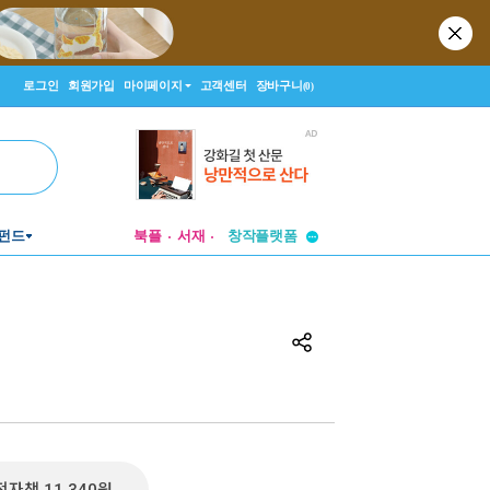
로그인
회원가입
마이페이지
고객센터
장바구니
(0)
투비컨티뉴드
펀드
북플
서재
창작플랫폼
투비컨티뉴드