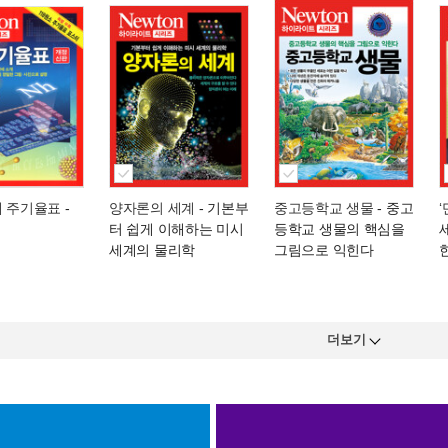
해 주기율표
-
양자론의 세계
- 기본부
중고등학교 생물
- 중고
터 쉽게 이해하는 미시
등학교 생물의 핵심을
세계의 물리학
그림으로 익힌다
더보기