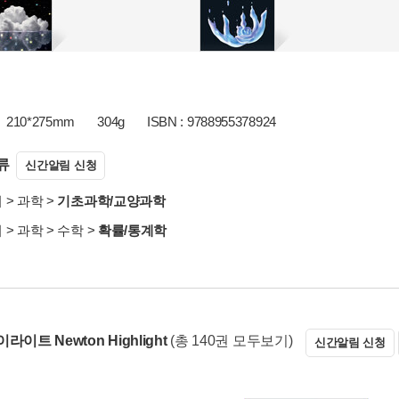
210*275mm
304g
ISBN : 9788955378924
류
신간알림 신청
서
>
과학
>
기초과학/교양과학
서
>
과학
>
수학
>
확률/통계학
라이트 Newton Highlight
(총 140권 모두보기)
신간알림 신청