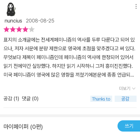
메뉴
nuncius
2008-08-25
표지의 소개글에는 전세계페미니즘의 역사를 두루 다룬다고 되어 있
으나, 저자 서문에 분량 제한으로 영국에 초점을 맞추겠다고 써 있다.
무엇보다 제목이 페미니즘인데 페미니즘의 역사에 한정되어 있어서
읽기 전에약간 실망했다. 하지만 읽기 시작하니 그저 흥미진진했다.
미국 페미니즘이 영국에 많은 영향을 끼쳤기에본문에 종종 언급되고,
그 외의 나라들에 대해서는 마지막 장에서나열식으로요약한다.페미
더보기
니즘에 막연한 관심을지니고있거나, 영국 페미니즘의 역사에 대한 입
공감 (
1
)
댓글 (0)
문적인 지식이 필요한 사람에게 알맞은 책이다.한국처럼 여성 투표권
이 해방과 동시에 주어진 게 아니라, 아무것도 없이 처음부터싸워서
여성 투표권을 얻은 과정을 엿볼 수 있고, 세부적인 사건과 관련된 책
쓰기
마이페이퍼 (0편)
을소개한다. (Very Short Introductions 시리즈의 좋은 점 하나가
입문서답게 참고도서를 잔뜩 소개해준다는 점이다.)Very Short Int