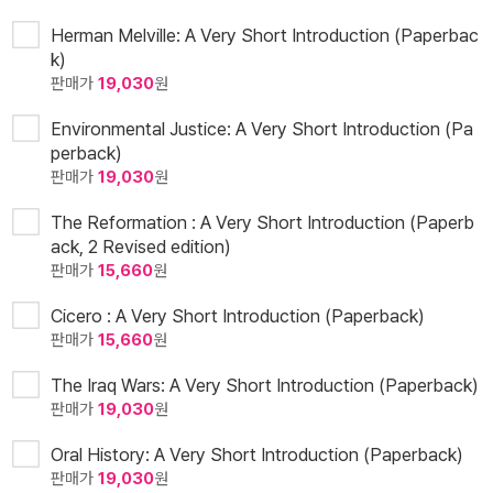
Herman Melville: A Very Short Introduction (Paperbac
k)
판매가
19,030
원
Environmental Justice: A Very Short Introduction (Pa
perback)
판매가
19,030
원
The Reformation : A Very Short Introduction (Paperb
ack, 2 Revised edition)
판매가
15,660
원
Cicero : A Very Short Introduction (Paperback)
판매가
15,660
원
The Iraq Wars: A Very Short Introduction (Paperback)
판매가
19,030
원
Oral History: A Very Short Introduction (Paperback)
판매가
19,030
원