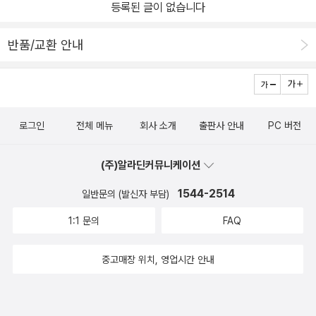
등록된 글이 없습니다
roductions 시리즈의 다른 책들과 비교했을 때, 흡인력은약간 떨어
지지만 문장이 좋은 편이고 내용이 충실하다. 내용이 편중된 면이 없
반품/교환 안내
는지는 주제에 대한 깊은 지식이 없어 판단할 수 없다.이 시리즈는 광
화문 교보문고의 외서 코너에 한데 모여 전시되어 있으니 사기 전에
직접훑어볼 수 있다. 확인하지는 않았지만 강남점에도 있을 것 같다.
시리즈 : http://www.oup.co.uk/general/vsi/titles_subject/ 기
로그인
전체 메뉴
회사 소개
출판사 안내
PC 버전
억에 남는 부분1. 나이팅게일이 간호사로서의 활약으로 널리 알려져
있지만, 사실은 행정 업무에도 탁월한 능력을 발휘했고 여성주의적
(주)알라딘커뮤니케이션
기고도 많이 했다고 한다. 그녀를 평가하고 언급한 사람들의 편견 때
문에 여성적인 면모(간호사로서 의사를 돕고 환자를 돌보는 역할)가
1544-2514
일반문의 (발신자 부담)
강조되었다. 나이팅게일에 대해 알고 싶다면 위인전을 읽지 말고, 그
1:1 문의
FAQ
가 직접 쓴 글들을 읽자.2. 영국에서는 투표권 투쟁이 몇십 년에 걸쳐
지루하게 이루어졌다. 그러다보니 여러 단계로 나눌 수 있는데,항의
중고매장 위치, 영업시간 안내
서한,평화시위등의 활동이 효과를내지 못하자 무력 행동을 주장하는
페미니스트들이 나타났다. 이를militant라고 이름붙인 것을 보고, 암
살이나 반란 같은 것을 상상했으나, 이 책에 서술된 내용에 따르면 기