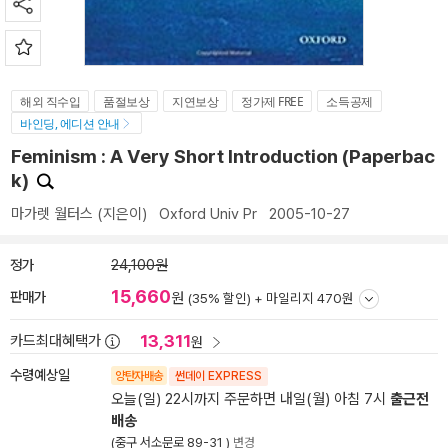
해외 직수입
품절보상
지연보상
정가제 FREE
소득공제
바인딩, 에디션 안내
Feminism : A Very Short Introduction (Paperbac
k)
마가렛 월터스
(지은이)
Oxford Univ Pr
2005-10-27
정가
24,100원
15,660
판매가
원
(35% 할인) +
마일리지 470원
13,311
카드최대혜택가
원
수령예상일
양탄자배송
썬데이 EXPRESS
오늘(일) 22시까지 주문하면 내일(월) 아침 7시
출근전
배송
(중구 서소문로 89-31 )
변경