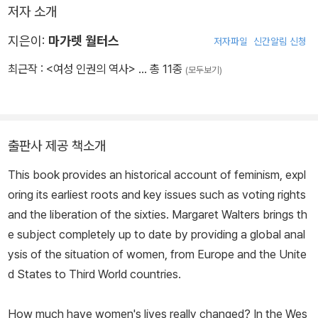
저자 소개
지은이:
마가렛 월터스
저자파일
신간알림 신청
최근작 :
<여성 인권의 역사>
… 총 11종
(모두보기)
출판사 제공 책소개
This book provides an historical account of feminism, expl
oring its earliest roots and key issues such as voting rights
and the liberation of the sixties. Margaret Walters brings th
e subject completely up to date by providing a global anal
ysis of the situation of women, from Europe and the Unite
d States to Third World countries.
How much have women's lives really changed? In the Wes