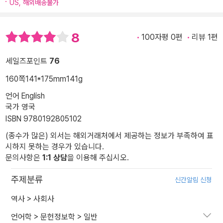
US, 해외배송불가
8
100자평 0편
리뷰 1편
세일즈포인트
76
160쪽
141*175mm
141g
언어 English
국가 영국
ISBN 9780192805102
(종수가 많은) 외서는 해외거래처에서 제공하는 정보가 부족하여 표
시하지 못하는 경우가 있습니다.
문의사항은
1:1 상담
을 이용해 주십시오.
주제분류
신간알림 신청
역사
>
사회사
언어학
>
문헌정보학
>
일반