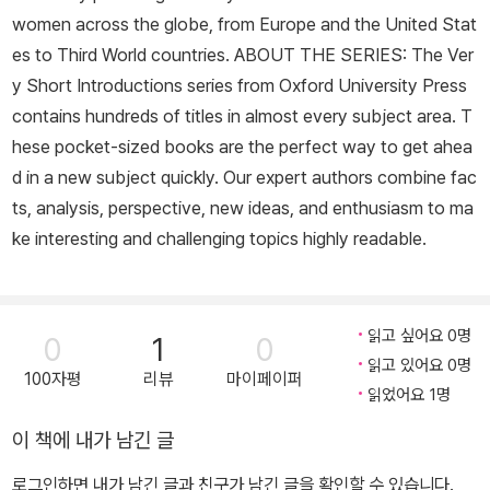
women across the globe, from Europe and the United Stat
es to Third World countries. ABOUT THE SERIES: The Ver
y Short Introductions series from Oxford University Press
contains hundreds of titles in almost every subject area. T
hese pocket-sized books are the perfect way to get ahea
d in a new subject quickly. Our expert authors combine fac
ts, analysis, perspective, new ideas, and enthusiasm to ma
ke interesting and challenging topics highly readable.
읽고 싶어요 0명
0
1
0
읽고 있어요 0명
100자평
리뷰
마이페이퍼
읽었어요 1명
이 책에 내가 남긴 글
로그인하면 내가 남긴 글과 친구가 남긴 글을 확인할 수 있습니다.