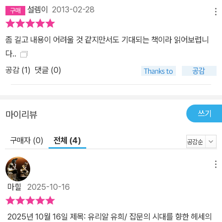
자체가 그 바로 그 과정이자 답이라고 할 수 있다. 요제프는 그 무엇에
설렘이
2013-02-28
메뉴
대한 고민도 없이 학업에만 열중하다가, 점점 세상에 대해 눈뜨고, 자
신과 우주를 둘러싼 고뇌를 해결하기 위해 애쓴다. 결국 유희 명인이
좀 길고 내용이 어려울 것 같지만서도 기대되는 책이라 읽어보렵니
되어 모든 양극적 요소를 통합하지만 여기서 그치치 않고, 아직 남아
다..
있는 문제를 해결하기 위해 좀 더 나은 방향을 찾아 길을 떠난다. 이렇
공감 (
1
)
댓글 (0)
듯 한 단계씩 도약하여 마침내 가장 높은 수준으로 통합되는 소설의
내용은, 3중 구조로 조직된 소설의 형식과도 완벽한 일치를 보인다.
많은 독자들이 어렵고 딱딱한 유리알 유희의 서문에 질려 소설 읽기
쓰기
마이리뷰
를 포기하는 경우가 있는데, 이때는 맨 뒤의 크네히트 유고를 먼저 읽
고, 가운데 크네히트의 전기를 읽은 다음, 맨 나중에 유리알 유희 서문
구매자 (0)
전체 (4)
을 읽는 것도 이 소설을 즐기는 하나의 방법이 될 듯하다. 또한 크네히
트가 학생 시절에 쓴 세 편의 창작 이력서는 원래 이야기인 크네히트
메뉴
의 생애와 한편으론 대비를 이루고, 다른 한편으론 보완의 역할을 하
며 그 자체로 훌륭한 유리알 유희의 모범을 보인다. 왜냐하면 크네히
마힐
2025-10-16
트가 주인공인 전체 네 개의 이야기 속에 개인과 사회, 자유와 구속,
스승과 제자, 늙음과 젊음, 전통과 혁신의 대비와 조화가 완벽한 대칭
2025년 10월 16일 제목: 유리알 유희/ 잡문의 시대를 향한 헤세의