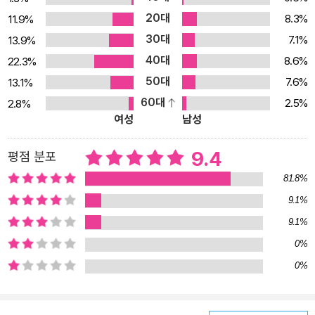
기이다. 한 전기 작가가 200년 전에 살았던 전설적인 유리알 유희 명
20대
8.3%
11.9%
인 요제프 크네히트의 자료를 모아 그의 일대기를 쓰기 시작한다. 역
30대
7.1%
13.9%
사상 유래 없는 전 지구적 혼돈을 맞은 20세기 중반, 스위스 산간 지
40대
8.6%
22.3%
방에 ‘카스탈리엔’이라는 정신적 이상향이 세워진다. 어떤 정치적, 사
50대
7.6%
13.1%
회적 영향도 받지 않고 오로지 엄격한 절제와 자기 수양만으로 교육
60대
2.5%
2.8%
한 인재들을 교사로 파견해 사회가 바르게 돌아가도록 돕는 기관이
여성
남성
다. 요제프는 이곳에서 영재로 교육받고 점차 유리알 유희에 뛰어난
재능을 보이다가 마침내 명인으로 추대된다. 맡겨진 임무를 완벽하게
9.4
평점 분포
수행하며 살아가던 그는 과거 학생 시절에 논쟁을 벌이던 세속의 친
81.8%
구 데시뇨리와 재회하면서 자신이 진정 바라는 역할이 무언인지 고민
9.1%
하기 시작한다. 직책이 높아진다는 것은 언제나 자유로 한 걸음 다가
9.1%
서는 것이 아니라 속박으로 한 걸음 다가서는 것이다. 직책이 높을수
록 속박은 점점 더 심해진다. 직권이 커질수록 직무는 점점 더 엄격해
0%
진다. 개성이 강할수록 자유 의지는 더욱 엄하게 금지된다.(본문 중에
0%
서) 그렇다면 유리알 유희란 무엇인가. 헤세는 작품 속에서 다음과 같
이 설명하고 있다. “유리알 유희는 우리 문화의 내용과 가치 전체를