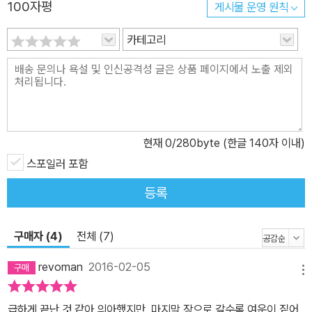
100자평
게시물 운영 원칙
가지고 하는 유희이다. 예술 전성시대의 화가가 자기 팔레트의 물감
들을 가지고 유희하듯 모든 것을 가지고 유희를 하는 것이다. 인류가
카테고리
창조적 시대에 인식과 드높은 사상과 예술 작품에서 이룩해 내었던
것, 그 뒤를 이은 학구적 관찰의 시대가 개념화하여 지적 재산으로 만
들었던 것, 정신적 가치의 이 엄청난 자료 전체를 가지고 유리알 유희
를 하는 사람은 마치 오르간 연주자가 파이프오르간을 치는 것처럼
연주한다.” 헤르만 헤세 스스로가 내면세계에 심취하여 일상적으로
현재
0
/280byte (한글 140자 이내)
명상하고 사색했던, 즉 “생각의 유희”라고 할 수 있다. 이런 유희를 통
해 예술과 학문의 극단성을 멀리하고, 삶의 균형과 조화를 찾아가는
스포일러 포함
것이다. 다시 말해 유희 자체가 과정이자 답이라고 할 수 있다. 특히
등록
헤세는 인도와 중국을 비롯한 동양의 학문에 친숙했고, 나이가 들수
록 그 정신문화에 심취했던 것으로 알려져 있는데, ‘유리알 유희’의 방
구매자 (4)
전체 (7)
법론에서도 그 영향을 쉽게 찾을 수 있다. 극단을 지양하고 균형과 조
화를 추구하는 주인공 요제프 크네히트와 내용과 형식 면에서 완벽하
revoman
2016-02-05
메뉴
게 균형을 이룬 걸작 『유리알 유희』 헤세의 작품 세계는 초기, 중기,
후기로 나뉜다. 1차 세계대전이 발발한 다음 해인 1915년까지인 초
급하게 끝난 것 같아 의아했지만, 마지막 장으로 갈수록 여운이 짙어