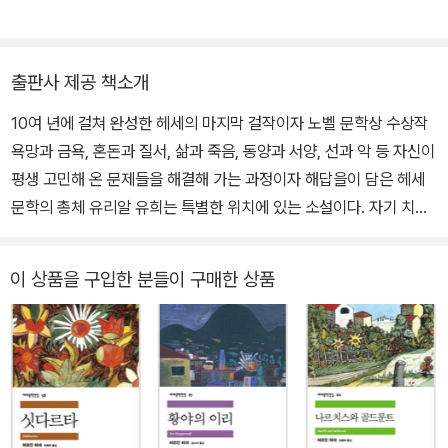
냈고, 현재는 순천향대학교 연극무용학과 겸임교수이다. 한국헤세학
에게 작가로서의 확신을 심어주었다. 이 책으로 독일 문학계에 이름
회 회장을 역임했다. 저서로 『신화 속 인생, 인생 속 신화』, 『신화와
을 알린 헤세는 1904년 『페터 카멘친트』로 큰 주목을 받으며 일약
대중문화』, 『게임소재론 II』, 『신화와 사랑』(공저),『가면과 욕망』(공
유명 작가로 발돋움했고, 『수레바퀴 아래서』, 『크눌프』, 『청춘은 아름
출판사 제공 책소개
저), 『통일 이후 독일의 문화통합과정』(공저),『멀티미디어 시대 학문
다워』 등을 발표하며 입지를 탄탄하게 다졌다. 1914년 1차 세계대전
10여 년에 걸쳐 완성한 헤세의 마지막 걸작이자 노벨 문학상 수상작
의 소통을 위하여』(공저), 『전설의 스토리텔러 토마스 만』(공저)이
이 발발했을 때 ‘독일포로구호’에서 일하며 전쟁포로들과 억류자들을
욕망과 금욕, 혼돈과 질서, 삶과 죽음, 동양과 서양, 선과 악 등 자신이
있고, 역서로는 『유리알 유희』가 있다.
위한 잡지를 발행하는 한편, 정치적 논문과 선전문 등을 발표하며 전
평생 고민해 온 문제들을 해결해 가는 과정이자 해답을이 담은 헤세
쟁의 비인간성을 규탄했다. 이런 활동들로 인해 그의 작품들은 독일
문학의 총체 유리알 유희는 특별한 위치에 있는 소설이다. 자기 치유
내에서 불온서적으로 낙인찍히기도 했다. 전쟁 기간 당시 정신적 어
를 위한 명상 수련이라는, 신비로운 지식의 질서에 관한 판타지이다.
려움을 겪다 카를 구스타프 융에게 심리치료를 받았으며, 종전 뒤인 1
―스웨덴 한림원, 노벨문학상 선정 이유 노벨 문학상을 수상(1946)
919년에 ‘에밀 싱클레어’라는 필명으로 『데미안』을 발표했다. 이 작
이 상품을 구입한 분들이 구매한 상품
한 독일의 문호 헤르만 헤세의 대표작 『유리알 유희(Das Glasperle
품은 젊은 독자들에게 커다란 반향을 불러일으켰고 작품성 역시 인정
nspiel)』가 민음사 세계문학전집 273·274번으로 출간되었다. 『유리
받아 베를린시에서 주관하는 폰타네상을 수상했다. 이후 『싯다르타』,
알 유희』는 헤르만 헤세가 10여 년에 걸쳐 집필한 마지막 역작이다.
『나르치스와 골드문트』, 『황야의 이리』, 『유리알 유희』 등 여러 작품
그는 두 번의 세계대전을 겪으면서 인류 최대의 비극을 몰고 온 정신
으로 수많은 독자들을 매료시켰다. 그러나 군국주의와 국가주의에 비
적 문제가 무엇인지를 고민하기 시작했고, 욕망과 금욕, 혼돈과 질서,
판적이고 나치를 경계한다는 이유로 그의 입지는 점점 좁아졌고, 나
삶과 죽음, 동양과 서양, 선과 악 등 양극의 문제를 풀기 위한 평생의
치 집권 이후에는 독일 내에서 작품의 제작과 판매가 어려워졌다. 종