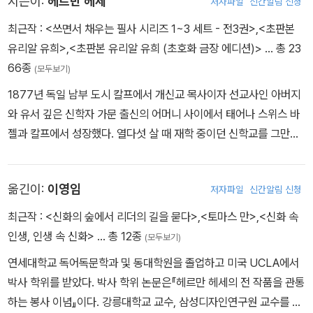
지은이:
헤르만 헤세
저자파일
신간알림 신청
최근작 :
<쓰면서 채우는 필사 시리즈 1~3 세트 - 전3권>
,
<초판본
유리알 유희>
,
<초판본 유리알 유희 (초호화 금장 에디션)>
… 총 23
66종
(모두보기)
1877년 독일 남부 도시 칼프에서 개신교 목사이자 선교사인 아버지
와 유서 깊은 신학자 가문 출신의 어머니 사이에서 태어나 스위스 바
젤과 칼프에서 성장했다. 열다섯 살 때 재학 중이던 신학교를 그만두
며 “시인이 되지 못하면 아무것도 되지 않겠다”라고 결심한 헤세는
그해 6월 삶의 좌절감을 이기지 못하고 자살을 기도, 정신병원에 입
옮긴이:
이영임
저자파일
신간알림 신청
원해 신경쇠약 치료를 받았다. 퇴원 후 인문계 중등학교인 김나지움
을 다니다 다시 학업을 중단했고, 시계 공장과 서점 등에서 수습사원
최근작 :
<신화의 숲에서 리더의 길을 묻다>
,
<토마스 만>
,
<신화 속
으로 일하며 글쓰기에 전념했다. 1899년 첫 시집 『낭만적인 노래』와
인생, 인생 속 신화>
… 총 12종
(모두보기)
첫 산문집 『자정 너머 한 시간』을 발표하면서 작가로 활동하기 시작
연세대학교 독어독문학과 및 동대학원을 졸업하고 미국 UCLA에서
했다. 당시 『자정 너머 한 시간』 출간을 결정한 독일 디더리히스 출판
박사 학위를 받았다. 박사 학위 논문은『헤르만 헤세의 전 작품을 관통
사의 대표 오이겐 디더리히스는 “이 책이 상업적으로 성공하리라고
하는 봉사 이념』이다. 강릉대학교 교수, 삼성디자인연구원 교수를 지
는 생각하지 않지만 그만큼 더 그 문학적 가치를 확신한다”라며 헤세