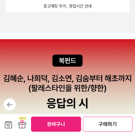
로의 전환기는 근대와 전근대라는 두 가지 세계의 충돌로 특징지어진
다섯 개 들어 있는 것이고, 압운은 시에서 행의 끝부분 등에 같은 음을
중고매장 위치, 영업시간 안내
을 생생하게 파헤친 <피에 젖은 땅>! 정말 돈이 안 아깝고 눈에서 어
다. 유럽에서는 그 충돌이 ‘도시와 시골’ 같은 지역 간의 갈등과 차이
반복해 음악성을 주는 기법이다. 셰익스피어는 극 속에서 일부 대사
떤 막이 제거되는 느낌을 받을 것이다. ▶감사한 책 단편 소설을 좋아
로 다뤄졌다면(산업화된 북부 도시와 남부 시골을 대비시킨 영국 작
만 빼고 각운을 맞추지 않아, 일정한 운율을 사용하여 리듬감을 주면
하게 만들어 준 책이다. 올해 <그레이엄 그린> 단편집을 읽고 단편이
가 엘리자베스 개스켈의 <북과 남>(1855) 같은 소설), 유럽 바깥에
서도 압운은 맞추지 않았다. 가끔 번역본을 보면 아래와 같이 편집이
싫어졌었다. 53편의 이야기 중 거의 반을 이해 못했던거 같다. 당분
서는 유럽이라는 식민화의 힘(제국주의)과 이에 맞서는 전통적 공동
이상한 형태를 볼 수 있는데, 이는 셰익스피어가 때에 따라 두 행씩 각
간 단편을 읽지 말아야겠다고 생각하다가 예전에 읽다 만 트레버의
체의 구도로 전개되었다. 동아시아에서도 사정은 마찬가지여서 서양
운을 맞추는 2행 연구(couplet)를 사용했기 때문인데, 대체로 각 장
단편이 눈에 들어왔고 하루에 한 편씩 읽기 시작했다. 그리고 단편을
의 무력(미국의 군함)에 놀란 일본이 먼저 근대국가로의 전환을 시도
끝 대사에서 이 형식을 사용했다고 한다. (35쪽, <셰익스피어 작품을
(너무나) 좋아하게 되었다. 23편의 이야기가 다 내 주변 어디선가 일
하고 이어서 구미 열강을 흉내 내어 주변 국가들을 침탈했다. 이러한
읽기 전에>) 재산을 물려받은 후 안면을 몰수하고 아버지를 내친 딸
어날 법한, 그런 안타까우면서도 외롭고 쓸쓸한 사람들의 이야기였
역사적 과정에 대한 경험의 공유는 자연스레 문학적 형상화에도 반영
에 대해 욕설을 쏟아놓는 리어왕. 억울한 마음 모르는 바 아니나, 진실
다. 우리 주변의 보통 사람들이 겪는 외로움, 절망, 후회, 슬픔을 감상
된다. 모옌 세대 중국문학의 성취를 마르케스를 비롯한 비서구 지역
을 볼 줄 모르고 잘못된 판단을 했던 스스로에 대한 한탄에 비해 딸에
적으로 다루지 않고 일정 거리를 두고 묘사하는 트레버의 글에는 독
문학과 비교해보도록 하는 근거이다. 20세기의 혹독한 역사 경험, 혹
대한 저주는 너무나 촘촘하고 찰지다. 4. 여성주의 고전을 읽는다/젠
자의 마음을 어루만지는 따뜻함이 있다. 이런 페이퍼 처음 써 보는데
은 트라우마에 맞서는 민중의 형상은 2015년 노벨상 수상 작가 스베
더트러블/주디스버틀러읽기 여성주의 책 같이 읽기,를 하면서 좋
'아 내가 이 책도 읽었었구나...' 다시 돌아볼 수 있는 시간을 갖게 되니
뒤로가
틀라나 알렉시예비치의 ‘목소리 소설’들에서도 확인할 수 있다. <전
은 책들을 많이 읽었고, 또 다시 읽게 됐다. 조만간 다시 읽고 싶은 책
기
좋다. 올해 80여 권의 책을 읽었는데 내년에는 100권 이상을 읽고
쟁은 여자의 얼굴을 하지 않았다>(1985)를 필두로 하여 <세컨드핸
은 『가부장제의 창조』. 얼른 다시 읽어야 하는 책은 『성의 변증법』. 꼼
싶다. 북플 이웃님들 올해도 많이 배웠고 즐거웠습니다. 님들을 만나
드 타임>(2013, 한국어 개정판 제목은 ‘붉은 인간의 최후’)에 이르기
보관함담기
선물하기
꼼히 다시 읽어야 할 책은 『제2의 성』. 오늘은 이 책을 읽는다. 보통은
장바구니
구매하기
서 제 삶이 얼마나 풍성해졌는지 몰라요. 감사합니다.새해 복 많이 받
까지, 알렉시예비치는 비록 구술 기록과 동일시할 수 없다 하더라도
앞에서 뒤로 차근히 읽는 편인데, 이 책은 <들어가는 글 - 고전으로
으세요~!