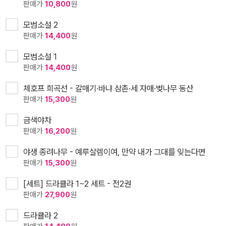
판매가
10,800
원
모범소설 2
판매가
14,400
원
모범소설 1
판매가
14,400
원
체호프 희곡선 - 갈매기·바냐 삼촌·세 자매·벚나무 동산
판매가
15,300
원
금색야차
판매가
16,200
원
야생 종려나무 - 예루살렘이여, 만약 내가 그대를 잊는다면
판매가
15,300
원
[세트] 드라큘라 1~2 세트 - 전2권
판매가
27,900
원
드라큘라 2