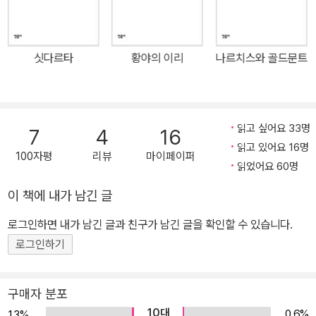
고민을 이 소설 속에 풀어 놓았다. 따라서 이 책은 “그 답을 찾아가는
전 뒤인 1946년부터 독일에서 다시 헤세의 작품이 출간되기 시작했
과정이요 방법론”으로 볼 수 있다. 1943년에 출간된 『유리알 유희』
고, 같은 해 노벨 문학상과 괴테상을 수상했다. 1950년 브라운슈바
는 21세기에도 중요한 화두인 지식 정보 사회, 멀티미디어, 판타지,
이크시에서 주관하는 빌헬름 라베 상을, 1955년 서독출판협회에서
싯다르타
황야의 이리
나르치스와 골드문트
가상현실, 정신 건강과 명상을 중요한 모티프로 삼고 있다는 점에서
주관하는 평화상을 수상했다. 1962년 스위스 몬타뇰라에서 세상을
가장 현대적인 고전으로 평가받는다. 1, 2차 세계대전이라는 전대미
떠났다.
문의 불행에 직면한 인류, 엄격한 자기수양을 통해 내면세계에서 그
답을 찾으려는 여정 『유리알 유희』는 크게 세 부분으로 이루어져 있
읽고 싶어요 33명
7
4
16
다. “유리알 유희의 역사를 일반인에게 알기 쉽게 설명하기 위하
읽고 있어요 16명
100자평
리뷰
마이페이퍼
여”라는 부제가 붙은 「서문」은 논문 형식의 글로, 유리알 유희 명인인
읽었어요 60명
요제프 크네히트의 전기를 쓰게 된 배경과 그의 삶에 대해 개괄적으
이 책에 내가 남긴 글
로 설명한다. 이어지는 「유희의 명인 요제프 크네히트의 전기」는 요제
로그인하면 내가 남긴 글과 친구가 남긴 글을 확인할 수 있습니다.
프의 학생 시절, 수련 시절, 명인 시절을 주변 사람들의 증언이나 남아
있는 기록을 바탕으로 써 나간 전기 형식의 글이다. 마지막 「요제프
로그인하기
크네히트의 유고」는 「학생 시절과 연구생 시절의 시」, 「세 편의 이력
서」로 구성되어 있으며, 「기우사」, 「고해사」, 「인도의 이력서」가 그 이
구매자 분포
력서들이다. 소설의 현재 시점은 25세기로 추정되는 미래의 어느 시
10대
0.6%
1.3%