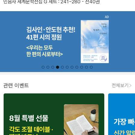
민음사 세계문학전집 G 세트 : 241~280 - 전40권
관련 이벤트
전체보기