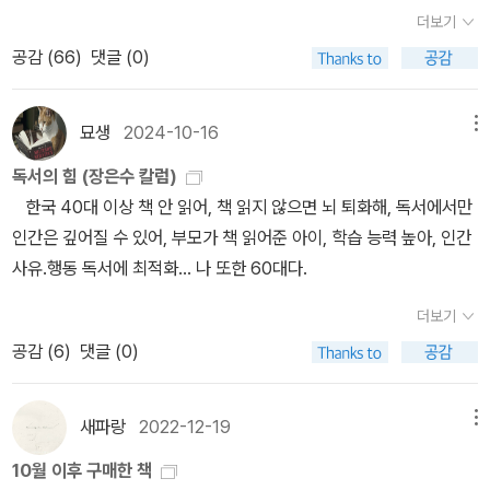
여 지났다. 실시간 발표를 지켜본 기억이 새로운데, 사실 중국과 러시
아무리 현인이 전달하더라도 일단 전달되면 언제나 바보같은 소리로
자네 자신의 완성을 바라야 하네.신성은 개념이나 책 속에 있는 것이
더보기
아의 여성 작가 찬쉐와 울리츠카야가 유력한 수상자 후보로 거명되고
들리는 법이야. 지식은 전달할 수 있지만, 그러나 지혜는 전달 할 수가
아니라 자네 안에 있어. 진리는 체험되는 것이지 가르쳐지는 것이 아
공감 (
66
)
댓글 (0)
있었고 나의 예측도 비슷했다. 첫 호명에 어리둥절해하다 ‘한강’이란
없는 법이야. 우리는 지혜를 찾아낼 수 있으며, 지혜를 체험할 수 있으
니야.- P107이윽고 전신 운동을 하면서 감격에 찬 춤으로 하루의 시
이름이 재차 불리고 나서야 비로소 ‘아! 한강’이라고 되뇔 수 있었다.
며, 지혜를 지니고 다닐 수도 있으며, 지혜로써 기적을 행할 수도 있지
작을 찬미하고,주변의 물결치며 빛나는 자연과 자신이 한마음으로 이
그리고 아주 새로운 현실, 새로운 시작과 마주하고 있음을 직감했다.
묘생
2024-10-16
메뉴
만, 그러나 지혜는 말하고 가르칠 수는 없네. 204 모든 진리는 그 반
어져 있음을 표현하려고 했다.
노벨 문학상의 상징적 효과에 기대어 말하자면, 한국문학이 새로운
대도 마찬가지로 진리이다! 진리란 오직 일면적일 때에만 말로 나타
독서의 힘 (장은수 칼럼)
단계에 진입했다고 해도 무방하다!한강 작가의 수상이 갖는 여러 가
낼 수 있으며, 말이라는 겉껍질로 덮어씌울 수가 있다. 생각으로써 생
한국 40대 이상 책 안 읽어, 책 읽지 않으면 뇌 퇴화해, 독서에서만
지 의미와 의의에 대해서 많은 이야기가 가능하겠지만 개인적인 소회
각될 수 있고 말로써 말해질 수 있는 것, 그런 것은 모두 다 일면적이
인간은 깊어질 수 있어, 부모가 책 읽어준 아이, 학습 능력 높아, 인간
도 더 얹고 싶다. 세계문학 고전들에 대해 강의하고 글을 써온 처지에
지. 모두 다 일면적이며, 모두 다 반쪽에 불과하며, 모두 다 전체성이
사유.행동 독서에 최적화... 나 또한 60대다.
서 ‘한국문학과 세계문학’은 계속 고심해온 주제였다. 한국 현대문학
나 완전성, 단일성이 결여되어 있지 204 이 세상을 설법하실 때에,
을 세계문학의 관점에서 어떻게 읽을 것인가를 화두로 삼기도 했다.
더보기
이 세상을 윤회와 열반, 미혹과 진리, 번뇌와 해탈로 나누지 않을 수
난점은 정확한 척도가 주어지지 않았다는 사실이었다.한국문학의 수
공감 (
6
)
댓글 (0)
없었던 거야. 달리 어떤 방법이 없지. 가르치고자 하는 사람에게는 그
준과 성취를 측정할 만한 기준이 없었기에(언어가 달라서 서로 소통
방법 말고는 다른 방법이 없어 205볕뉘1. 성서를 선과 악의 깊이로
하지 못하는 상황과 비슷하다) 한국문학과 세계문학의 연결선을 가상
읽을 것을 요구하는 <팡세>도 생각났고, 데이비드 봄과 보어도 겹친
새파랑
2022-12-19
메뉴
의 점선으로 대신해야 했다. 한국문학의 성취에 대한 자부심은 다른
다. 그리고 평생을 거친 작품에 기조를 유지했다는 점 또한 걸려 유리
한편으론 세계문학의 공간에서는 별다른 존재감을 갖지 못한다는 콤
10월 이후 구매한 책
알 유희를 주문한다. 싯다르타를 너머서는 안목에 아찔하기도 하다.