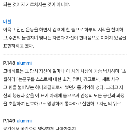
을 보이다가 마침내 명인으로 추대된다. 맡겨진 임무를 완벽하게 수
되는 것이지 가르쳐지는 것이 아니야.
행하며 살아가던 그는 과거 학생 시절에 논쟁을 벌이던 세속의 친구
데시뇨리와 재회하면서 자신이 진정 바라는 역할이 무언인지 고민하
마힐
기 시작한다.
이윽고 전신 운동을 하면서 감격에 찬 춤으로 하루의 시작을 찬미하
고,주변의 물결치며 빛나는 자연과 자신이 한마음으로 이어져 있음을
표현하려고 했다.
P.148
alummii
크네히트는 그 당시 자신이 얼마나 이 시의 사상에 가슴 벅차하며 ˝초
월하라!˝는문구를 스스로에 대한 소명, 명령, 경고로서, 새로 세우
고 힘을 불어넣는 하나의결의로서 썼던가를 기억해 냈다. 그리고 자
신의 행동과 삶을 이 표어 아래에 둠으로써 인생의 모든 공간과 과정
을 초월하여 단호하고도 명랑하게 통과하고 실현하고 자신의 뒤로 흘
러 보내고자 했던가를 이제 다시금 떠올렸다.
P.149
alummii
공간에서 공간으로 명랑하게 나아가야지