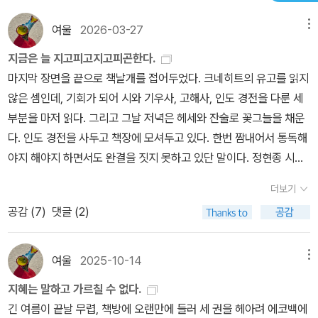
의 정신을 형제라 부르니오늘을 초월해 사는 것은 그 정신이지, 너
어서 내면의 고유한 정신세계로, 즉 신에게 다가가는 것을 의미했던
나 내가 아니리.- P325저는 언젠가부터 유리알 유희 명인으로서
여울
2026-03-27
메뉴
것이다.” (1권 p.50) 합(合): 그러나 그 정신의 시대조차 무상하다.
의 저의 일이 영원한 되풀이, 공허한 습관이자 형식이 되었으며, 아
유리알 유희도 결국 사라진다. 아무리 고결한 정신도 무상(無常)의
지금은 늘 지고피고지고피곤한다.
무 기쁨도 감격도 없이, 심지어는 많은 경우에 아무런 신념도 없이 해
법칙에서 벗어나지 못한다. “아무리 아름다운 것, 가장 아름다운 것
마지막 장면을 끝으로 책날개를 접어두었다. 크네히트의 유고를 읽지
치우는 한계선상에 있다는 것을 알게 되었습니다.- P228떠나고 여
일지라도 역사가 되고 지상의 한 현상이 되는 즉시 무상한 것이 되기
않은 셈인데, 기회가 되어 시와 기우사, 고해사, 인도 경전을 다룬 세
행할 각오된 자만이 습관의 마비에서 벗어날 수 있으리.죽음의 순간
마련입니다.” (2권 p.64) 결국 지고한 정신의 성과도 속세로 돌아가
부분을 마저 읽다. 그리고 그날 저녁은 헤세와 잔술로 꽃그늘을 채운
에조차 아마 우리는 젊게 새로운 공간으로 넘어가는지도 모른다.생
야 한다. 깨달음은 소수의 전유물이 아니라 모두와 나누어야 하기 때
다. 인도 경전을 사두고 책장에 모셔두고 있다. 한번 짬내어서 통독해
의 부름은 결코 그치지 않으리니......- P327천체의 그윽하면서도 확
문이다.그래서 크네히트는 명인의 자리를 내려놓고 카스탈리엔을 떠
야지 해야지 하면서도 완결을 짓지 못하고 있단 말이다. 정현종 시인
고부동한 운행, 인간과 동물의 삶, 그들의 공동체와 적의와 만남과 싸
난 것이다. 정신의 성소가 무너지는 순간, 그가 택한 길은 세속으로 돌
의 시집에서 인용도 많이 되고 김혜순 시인도....종종 불교보다 더 깊
움, 크고 작은 모든 것, 개개의 생명 속에 포함되어 있는 죽음, 이 모
더보기
아가는 것이었다.유리알은 둥근 결정체다. 동양에서 영단(靈丹)이라
은 곳을 건드린다는 말에 넘어가 이렇게 배회하고 있는지도 모른다.
든 일을 크네히트는 최초의 예감이 가져오는 전율 속에서 하나의 전
불렸던 불사의 환처럼, 모든 학문과 지혜가 응축된 상징이다. 그러나
공감 (
7
)
댓글 (2)
헤세님이 이렇게 친절하게 정리해주지 않았더라면 이런 기회가 없었
체로서 보고느꼈으며, 자신 또한 그 안에서 철두철미하게 분류되
동시에 유리는 쉽게 깨질 수 있다. 정신 세계의 성취도 무상하다. 그렇
는지도 모르겠다.봄이 매번 찾아온다. 좀더 어릴 때에는 보이지도 않
고 법칙의 지배를 받으며 정신에 친숙한 존재로서 편입되고 포함
기에 크네히트는 그것을 붙잡는 대신 놓아버리고, 속세로 향한것이
은 꽃이었지만 져가는 꽃이 되고나서야, 나도 꽃이고 젊음 자체가 꽃
여울
2025-10-14
메뉴
돼 있다고 느꼈다.- P360달과 그대와 투루와 아다 사이에는 빛이 흐
다. 그렇다면 우리는 어디로 가야 할까? 헤세는 ‘정신의 시대’라는 대
이라는 걸 눈치챈다. 그제서야 꽃들이 보이기 시작한 것이다. 그렇게
르고 있다는 것을, 죽음과 영계(靈界)가 있으며 그곳으로부터 돌아
지혜는 말하고 가르칠 수 없다.
안을 제시했다. 그러나 그는 동시에 그것조차도 덧없음을 알았다. 그
걸으면서 꽃들을 렌즈로 남겨둔다. 그러다가 떨어지는 꽃잎들을 보고
올 수 있다는 것을, 그리고 세계의 온갖 형상과 현상에 상응하는 것
긴 여름이 끝날 무렵, 책방에 오랜만에 들러 세 권을 헤아려 에코백에
래서 마지막 메시지는 분명하다. 깨달음은 머물러서는 안 된다. 다시
마냥 섭섭해하기도 하였다. 하지만 이제는 폰이나 사진기를 그 앞에