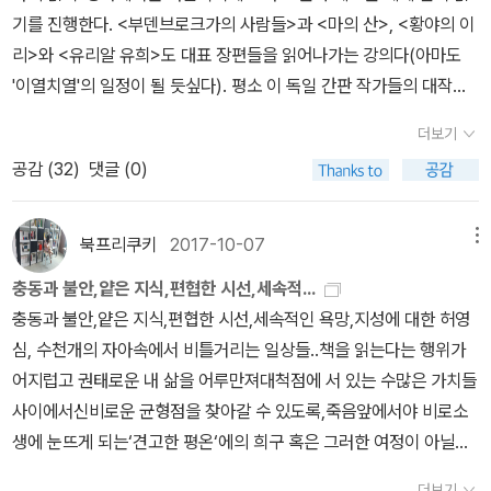
의 형식이 그라스에게선 더 이상 유효하지 않다(시민계급과 소시민계
트, 싯달타, 靑春은 아름다워라, 大理石材工場 李佳炯, 崔鉉4.
안맞지만, 그래도 카뮈니까 괜찮지 않을까 해서, 그리고 가장 큰 목적
자신이 가장 사랑했던 소설, 헤르만 헤세의 『유리알 유희』를 다시 읽
기를 진행한다. <부덴브로크가의 사람들>과 <마의 산>, <황야의 이
콘래드 (Joseph Conrad 1857~1924)이다.영문학사에서 중요한
급의 차이를 반영하는 것으로 해석할 수도 있겠다). <양철북>의 주인
知性과 사랑, 가을의 徒步旅行 李佳炯, 崔石泉5. 유리알遊戱
인 2023년 민음사 일력을 받기 위해서 구매했다. 사실 민음사 세계
기 시작한다. 겉핥기식으로 건너뛰며 읽는 방식에 익숙해졌음을 발견
리>와 <유리알 유희>도 대표 장편들을 읽어나가는 강의다(아마도
위치에 있음은 물론 너무나 놀라운 삶을 산 작가에게 묘하게 끌렸다.
공 오스카 마체라트는 네 살 이후 성장을 멈춘 난쟁이로 소리를 지르
李佳炯 선영사 선영 헤세 전집 1989123. 수레바퀴 아래서: 방황
문학전집 중 읽고 싶은작품은 대부분 구매를 해서 더이상 사고 싶은
한 저자는 예전의 읽는 나를 찾기 위해 짧고 집중적으로 깊이 읽기 훈
'이열치열'의 일정이 될 듯싶다). 평소 이 독일 간판 작가들의 대작에
러시아 치하 독립운동을 한 부모, 유배생활, 부모의 죽음을 겪고 외삼
면 유리창을 깨뜨릴 수 있는 신비한 능력의 소유자다. 소설은 오스카
과 고독의 인생여정, 김기태4. 청춘은 아름다워라, 게르트루트, 건초
게 별로 없다...17. 질투의 끝 : 마르셀 프루스트 이미 읽고 리뷰도 쓴
련을 시작한다. 그렇다면 디지털 유목민인 유아들의 읽기 교육은 어
관심은 가졌으나 엄두를 내지 못한 분들에게 도움이 되었으면 싶다.
촌 보호 하에 있다가 16살에 폴란드를 떠나 20년간 바다에서 선원 생
가 살인 누명을 쓰고 정신병원에 수감돼 있는 동안 쓰게 되는 자서전
의 달, 김기태, 5. 데미안: 에밀 싱클레어의 젊은 시절 이야기6. 지와
작품. 잃시찾의 초기 버젼이자 압축판이라 할 수 있다. 잃시찾을 시작
더보기
떠해야 할까. 저는 최대 두 시간만 사용하게 하라고 권고하지만 이를
강의는 특강 포함 6월 20일부터 8월 22일까지 매주 수요일(오후 3
활, 30대 후반에 세 번째 언어인 영어로 소설을 써 세계적인 작가가
형식을 취한다. 그라스 소설에서 당대적 현실에 대응하는 지성과 예
사랑 7. (삶과 죽음의 갈림길에 처한) 황야의 이리, 우화집 김기태8.
하기가 꺼려진다면 이 책을 먼저 읽기를 추천한다. 그럼 잃시찾 1권을
공감 (
32
)
댓글 (0)
어떻게 실천해야 할지 모르겠습니다. 아이에 따라 차이가 많겠지요.
시 30분-5시 10분)에 진행하며 구체적인 일정은 아래와 같다. 로
된 조지프 콘래드! 변방 폴란드 출신으로 늘 아웃사이더의 삶을 살 수
술적 영감은 현저하게 약화되는 대신, 추하고 그로테스크한 현실묘사
유리알 유희: 유희의 명인 요제프 크네히트의 생애, 김기태, 1989성
찾게 될 것이다. 그러다가 마들렌에 빠지게 되고...이제는 책을 읽고
저는 낮에는 아이 스스로 주도하는 놀이와 인간적인 접촉에 시간을
쟈의 세계문학 다시 읽기특강 6월 20일_ 토마스 만과 헤르만 헤세의
밖에 없었던 그가 영어로 글을 쓰면서 토마스 만, 헤밍웨이, 포크너 등
와 역겨운 현실에 대한 불쾌한 정념은 강화된다. 소설적 서사가 불가
창출판사 헤르만 헤세 전집 19911. 데미안, 호반의 아틀리에2. 지와
리뷰를 써야 겠다. 아직 2022년이 끝나러면 12일이나 남았으니...15
내어주고, 밤에는 주로 이야기를 읽어주거나 종이책을 보게 하라고
문학세계1강 6월 27일_ 토마스 만, <부덴브로크가의 사람들>(1)2
수많은 작가들에게 영향을 주었다는 사실이 놀라웠고 이것은 바로 그
북프리쿠키
2017-10-07
메뉴
해한 현실에 더 밀착할 때 빚어지는 결과로 해석된다. 라틴아메리카
사랑3. 유리알 유희 14. 유리알 유희 2, 싯다르타5. 향수, 단편집6. 수
0권은 꼭 채워야 겠다.
권합니다. 그러기 위해서는 디지털 기기와 함께하는 시간이 하루 네
강 7월 04일_ 토마스 만, <부덴브로크가의 사람들>(2) 3강 7월 11
의 파란만장한 삶이 있었기에 가능한 일이었다고 생각한다. 자신의
붐 소설의 대표 작가로 1982년 노벨상을 수상한 가르시아 마르케스
레바퀴 밑에서, 크눌프, 라디델, 일기7. 사랑의 3중주, 시집8. 황야의
충동과 불안,얕은 지식,편협한 시선,세속적...
시간을 넘어서는 안 됩니다. (217쪽) 제 생각에 입학 후 첫 몇 년 동안
일_ 토마스 만, <마의 산>(1) 4강 7월 18일_ 토마스 만, <마의 산>
언어가 아닌 남의 언어로 쓴 그의 글은 진지하고 심각하며 심오하다.
의 대표작 <백년의 고독>(1967) 역시 새로운 문학적 상상력의 이정
이리, 우화집, 동화집, 수상새로운 번역자들에 의한 새 번역 선집, 전
충동과 불안,얕은 지식,편협한 시선,세속적인 욕망,지성에 대한 허영
은 종이책과 인쇄물을 주로 사용해 읽기를 가르치고 이야기를 들려주
(2) 5강 7얼 25일_ 헤르만 헤세, <황야의 이리> 6강 8월 01일_ 헤
비록 원서로 읽지는 못했지만 번역된 책으로도 작가가 얼마나 치열하
표가 된 작품이다. 지리상 발견과 함께 시작된 유럽과의 조우 이후에
집아미(평밭) 헤르만 헷세 전집 19911. 데미안: 에밀 싱클레어의 젊
심, 수천개의 자아속에서 비틀거리는 일상들..책을 읽는다는 행위가
는 것이 좋습니다. 이미 여섯 번째 편지에서 말씀드렸었지요. 부모와
르만 헤세, <나르치스와 골드문트> 7강 8월 08일_ 헤르만 헤세, <
게 글을 썼는지 느낄 수 있다. 바로 이 점이 내가 콘래드에게 매료된
라틴아메리카 대륙이 겪어온 역사적 경험과 비극이 한 가문의 7대에
은 시절 이야기, 권미애2. 3. 지와 사랑: 나르치스와 골드문트, 권미애
어지럽고 권태로운 내 삶을 어루만져대척점에 서 있는 수많은 가치들
아이가 인쇄물로 읽는 것은 읽기에서 핵심적인 시간적, 공간적 차원
유리알 유희>(1) 8강 8월 22일_ 헤르만 헤세, <유리알 유희>(2) 1
이유이다. ▶세상 모든 사람들이 읽었으면 하는 책 '여기는 나무가 끼
걸친 가족사를 줄거리로 하여 펼쳐진다. 소위 ‘마술적 리얼리즘’으로
4. 싯다르타: 인도의 시, 안미현5. 메르헨: 어른을 위한 사랑의 동화,
사이에서신비로운 균형점을 찾아갈 수 있도록,죽음앞에서야 비로소
을 강화하고, 어린 읽기 회로에 중요한 촉각적인 연상을 더하며, 최고
8. 04. 22.
어 사는 우리 세계가 아니다. 나무의 세계에 인간이 막 도착한 것이다'
일컬어지는 새로운 서사 형식을 통해 마르케스는 믿기지 않는, 비현
박주현예하(현대소설사) 헤르만 헤세 전집 1992~19931. 페터 카멘
생에 눈뜨게 되는‘견고한 평온‘에의 희구 혹은 그러한 여정이 아닐까
의 사회적, 정서적 상호작용을 제공합니다. (258쪽) 좋은 독자의 삶
(p.597)이 책은 정말 많은 사람들이 읽었으면 좋겠다. 미대륙에서
실적인 현실을 문학이 어떻게 다룰 수 있는지 한 예시를 제공한다.가
친트, 자정이 지난 후의 한 시간; 헤르만 라우셔 김주연 19922. 동화,
요?이 책은 헤세의 마지막을 빛내주는 소설답게연휴의 대미를 장식
이란 첫번째, 책을 통해 정보를 모으고 지식을 얻는 것이다. 두번째
사라져가는 '마지막 3퍼센트'의 원시림을 지키고자 모인 아홉 명의 사
더보기