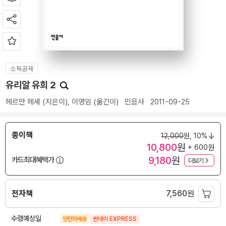
소득공제
유리알 유희 2
헤르만 헤세
(지은이),
이영임
(옮긴이)
민음사
2011-09-25
종이책
12,000
원,
10%
10,800
원
+ 600원
9,180
원
카드최대혜택가
더보기
전자책
7,560
원
수령예상일
양탄자배송
썬데이 EXPRESS