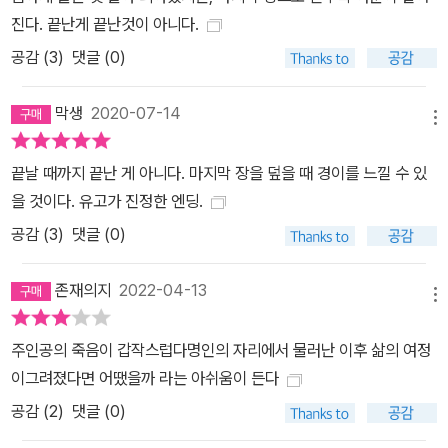
기에는 『수레바퀴 아래서』와 같은 신낭만주의 경향의 작품이 주를 이
진다. 끝난게 끝난것이 아니다.
루었다. 1차 세계대전에서 히틀러의 집권까지인 중기에는 헤세 작품
공감 (
3
)
댓글 (0)
에 결정적 변화가 일어나는데, 이때 헤세는 반전 메시지가 담긴 글을
발표하여 당시 독일인들로부터 배척당하고, 가족사의 비극으로 인해
막생
2020-07-14
정신분석학적 치료를 받는다. 이 시기의 대표작이 『데미안』, 『황야의
메뉴
이리』, 『나르치스와 골드문트』 등이다. 후기 대표작은 『동방순례』와
끝날 때까지 끝난 게 아니다. 마지막 장을 덮을 때 경이를 느낄 수 있
『유리알 유희』인데, 특히 『유리알 유희』에서 지식 정보, 멀티미디어,
을 것이다. 유고가 진정한 엔딩.
판타지, 가상현실, 명상 등을 다루고 있다는 점에서 헤세의 상상력과
공감 (
3
)
댓글 (0)
가치를 재발견할 수 있다. 『유리알 유희』는 헤세의 마지막 소설이다.
독일에서 나치가 세력을 키워 가던 1932년, 헤세는 이 작품을 쓰기
존재의지
2022-04-13
시작했고, 그 후 10여 년에 걸쳐 완성한다. 그러나 나치 독일은 이 책
메뉴
의 출판을 금지하여, 결국 초판은 1943년 스위스 취리히에서 출간된
다. 독일에서는 2차 대전이 끝나고 1946년 12월에야 출간될 수 있었
주인공의 죽음이 갑작스럽다명인의 자리에서 물러난 이후 삶의 여정
다. 그해에 헤세는 노벨 문학상의 영예를 안는다. 이러한 시대적 상황
이그려졌다면 어땠을까 라는 아쉬움이 든다
에 대한 헤세의 고민과 그 답을 찾아가는 과정이 『유리알 유희』에 고
공감 (
2
)
댓글 (0)
스란히 그려져 있다. 균형과 조화를 찾아가는 요제프 크네히트의 삶