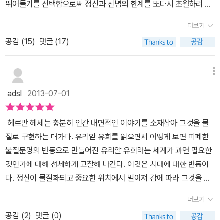
뛰어들기를 선택함으로써 정신과 신념의 한계를 또다시 초월하려 하
된다. 그러나 결말은 뜻밖이다. 그는 명인의 자리를 내려놓고 속세로
였고, 스스로가 상승된 참조틀이 되어, 변화된 세계를 갈망했다. 크네
돌아가려 한다. 아무리 숭고한 정신의 세계도 무상하며, 진정한 깨달
더보기
히트의 유고로 남겨진 이력서는 시공간을 넘는 관계의 고리 , 순환의
음은 중생 속에서 완성된다는 자각 때문이다.이 지점은 선불교의 십
공감 (
15
)
댓글 (17)
고리를 보여주었고 이는 곧 전체와 하나됨이자, 마야로부터의 각성이
우도(十牛圖)와 겹친다. 목동이 잃어버린 소를 찾는 심우에서 시작
라는 현실로의 연결성이다.크네히트는 그 당시 자신이 얼마나 이 시
해, 발자국을 발견하고(견적), 소를 얻고(득우), 소를 기르고(목우),
의 사상에 가슴 벅차하며 '초월하라!'는문구를 스스로에 대한 소명, 명
메뉴
소를 타고 집으로 돌아가며(기우귀가), 마침내 소와 나를 모두 잊는
령, 경고로서, 새로 세우고 힘을 불어넣는 하나의결의로서 썼던가
(인우구망) 경지를 거쳐 마지막엔 세상으로 돌아와 중생을 제도하는
adsl
2013-07-01
를 기억해 냈다. 그리고 자신의 행동과 삶을 이 표어 아래에 둠으로
‘입전수수’에 이른다. 크네히트가 카스탈리엔을 떠나는 결단은 바로
써 인생의 모든 공간과 과정을 초월하여 단호하고도 명랑하게 통과하
이 ‘입전수수’의 경지와도 같다. 깨달음은 홀로 머무는 것이 아니라 반
헤르만 헤세는 충분히 인간 내면적인 이야기를 소재삼아 그것을 물
고 실현하고 자신의 뒤로 흘러 보내고자 했던가를 이제 다시금 떠올
드시 현실과 함께해야 한다는 통찰이다. 나는 헤세가 전하고자 한 이
질로 구현하는 대가다. 유리알 유희를 읽으면서 어떻게 보면 피폐한
렸다.- P148공간에서 공간으로 명랑하게 나아가야지 어디에도 고향
러한 메시지를 변증법적 구조로 읽었다.정(正): 잡문의 시대. 무책임
물질문명의 반동으로 만들어진 유리알 유희라는 세계가 과연 필요한
인 양 매달려선 안 되네 우주 정신은 우리를 구속하고 좁히는 대신
하게 쏟아지는 단편적 지식과 강연, 언어의 가치 상실. 헤세는 이것을
것인가에 대해 섬세하게 고찰해 나간다. 이것은 시대에 대한 반동이
한 계단씩 올려 주고 넓혀 주려 한다.- P149저의 ‘각성‘도 제게는 이
정신적 침체라 불렀다. “그날그날의 모든 사건에 대해서 급하게 성의
다. 정신이 물질화되고 중요한 위치에서 멀어져 감에 따라 그것을 예
런 종류의 절박한 현실성을 지니고 있습니다. 바로 그렇기 때문에 그
없이 쓴 글들이 홍수처럼 쏟아져 나왔고, 이 모든 정보를 끌어모아서
술이라는 형태로 완벽하게 재현해 내며 전승하고 사람들을 풍요롭게
런 이름을 붙이게 된 것이지요. 그런 순간에는 마치 오랫동안 잠을자
더보기
가려내고 기사화하는 일은 급속도로 무책임하게 대량 생산되는 상품
만들어 나가는 것이 필요하다는 생각에서 접근한 드라마다. 하지만
거나 졸고 있다가 문득 깨어나 정신이 맑아지면서 이제껏 한 번도 그
과 완전히 같은 길을 밟고 있었다.” (1권 p.26) “2곱하기 2가 무엇인
공감 (
2
)
댓글 (0)
주인공이 내리는 결론처럼 그것은 언젠가 무너져버릴 성을 더 단단하