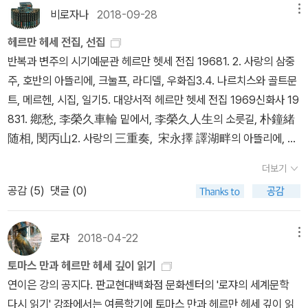
실로 헤세는 소설에서 ‘잡문시대’라고 부르며 격하한다. 헤세식 정신
부족을 다시 한번 느꼈다.10. 흐르는 강물처럼 : 노먼 맥클린 이 책도
이 책에도 차고 넘친다. 나는 삼촌이 왜 어머니가 아니라 아버지 편을
비로자나
2018-09-28
메뉴
다. 다른 곳에서 프로필 사진으로도 사용 중이다.이 못된 놈이 쏟아내
주의가 도드라지는 작품이지만 한편으로 동시대 역사는 추상적으로
이미 읽고 100자평을 남겼는데, 역시 기대한 것보다는 안좋아서 다
드는지 이해할 수 없었다. 삼촌은 어머니의 친오빠가 아니던가. 삼촌
는 독설에 얼마나 웃었는지 모른다. 작가는 이 소설로 1981년 퓰리처
만 다뤄진다. 헤세(국적을 스위스로 바꾸지만)와 함께 독일문학의 쌍
헤르만 헤세 전집, 선집
소 아쉬웠다. 낚시에 문외한이어서 더 그랬던 것 같다.11. 지상의 양식
은 어머니가 아버지에게 험하게 두들겨 맞아 얼굴이 퉁퉁 붓는 것을
상을 수상했는데, 특이한 점은 이 소설이 작가 사후 11년 만에 출간,
벽을 이루던 작가 토마스 만(1929년 노벨상 수상)도 후기 대작 <파
반복과 변주의 시기예문관 헤르만 헷세 전집 19681. 2. 사랑의 삼중
: 앙드레 지드 이 책도 이미 읽고 100자평을 남겼는데, 이 책은 이해
수없이 보고도 누이를 위해 손 하나 까딱하지 않았다. 삼촌은 지난 5
이듬해에 퓰리처상을 받았다는 것이다. 이 소설이 웃기면서도 슬픈
우스트 박사>(1947)를 통해 20세기 초반부터 나치의 집권으로 이
주, 호반의 아뜰리에, 크눌프, 라디델, 우화집3.4. 나르치스와 골트문
하긴 힘들었지만 뭔가 대단한것을 담고 있다는 느낌을 받았다. 책에
0년 동안 그 어떠한 상황에서도 아버지와 변치 않는 단단한 유대 관
이유는 32살의 짧은 생을 마감한 작가의 우울과 슬픔이 이그네이셔
어지는 독일 현대사를 소설적 숙고의 대상으로 삼았다. <파우스트 박
트, 메르헨, 시집, 일기5. 대양서적 헤르만 헷세 전집 1969신화사 19
서 아우라가 느껴진다고 할까? 내년에 꼭 재독해보고 싶은 책.12. 잃
계를 맺어왔다. (87쪽)남성 연대는 이 둘만이 아니다. 셋, 넷, 다섯,
스를 통해 보여지기 때문. 나는 이 책을 주변의 책 읽는 사람들 몇몇에
사>는 <유리알 유희>와 마찬가지로 예술가 소설로 분류할 수 있는
831. 鄕愁, 李榮久車輪 밑에서, 李榮久人生의 소릇길, 朴鐘緒
어버린 시간을 찾아서 13 : 마르셀 프루스트 원래 12권하고 같이 구매
여섯, 일곱, 여덟. 눈물 겨운 남성 연대. 눈물 겨운 남성 연대의 힘, 폭
게 추천했는데 아...다들 반응이 별로이다. ㅠㅠ그 중에는 이그네이셔
데, 주인공인 음악가 아드리안 레버퀸의 전기 형식을 취하고 있다는
随相, 閔丙山2. 사랑의 三重奏, 宋永擇 譯湖畔의 아뜰리에, 郭
했었어야 하나 잃시찾 책갈피 하나를 더 받기 위해서 시차를 두고 따
력, 권력. 2. 다시 책으로/책읽는뇌/유리알유희 1,2 『책읽는뇌』에
스의 수다를 견딜 수 없어 읽다가 포기했다는 사람도 있었는데 난 이
점도 ‘유리알 유희’의 명인 요제프 크네히트의 전기로 쓰인 <유리알
福祿크눌프, 金晸鎭라디델, 李榮久寓話集, 李相日 譯3. 데미
로 구매했다. 하지만 아직도 책갈피를 열어보진 않았다...13. 유리알
서 매리언 울프는 “인류는 책을 읽도록 태어나지 않았으며, 독서는 뇌
더보기
해할 수가 없다. 이번에 개정판이 나왔던데 많은 사람들이 좋아했으
유희>와 공통적이다.두 작가 모두 19세기 후반 시민계급 출생으로 2
안, 金晸鎭荒野의 이리, 宋永擇印度의 시, 李榮久4, 나르치스와
유희 2 : 헤르만 헤세 설명 생략14. 나를 위한 노래 : 이석원 나오자마
가 새로운 것을 배워 스스로를 재편성하는 과정에서 탄생한 인류의
공감 (
5
)
댓글 (0)
면 좋겠다. 이 책도 웃긴데 조금 지저분하고 노골적이라 깔끔하신 분
0세기 양차 대전까지 겪은 세대로서의 현실 인식과 시대 비판을 예술
골트문트, 孫載駿.메르헨, 李相日詩集, 宋永擇日記, 閔丙山5.
자 구매한 책. 날카로운 이석원도 좋고 부드러운 이석원도 좋고 원숙
기적적인 발명이다”라고 주장한다. 제일 기억에 남는 주장은 알파벳
들은 싫어할 수도 있다. 그러나 위화가 펼쳐 보이는 900페이지에 걸
가 소설을 수단으로 삼아 담아내고자 했다. 이러한 작업은 그다음 세
유리알 遊戱, 孫載駿보경문화사 헤르만 헷세 전집 19761. 데미안,
한 이석원도 좋다. 그냥 좋다. 진정한 팬이라면 마음이 변하면 안된다
조합으로 의미를 표현하는 영어의 사용자가 표의문자 중의 하나인
친 웃을 수도 울 수도 없는 그 기막힌 이야기의 힘은 대단하다. 어쩜
대를 대표하는 독일 작가 귄터 그라스(1999년 노벨상 수상)에게 계
크눌프 李榮久. 崔鉉2.3. 知性과 사랑과 友情 崔石泉4. 荒野의
고 생각한다. 부디 앞으로도 계속 책을 내주시길 바랄 뿐이다.15. 타
로쟈
2018-04-22
메뉴
‘한자’를 읽거나 쓸 때, 영어를 사용할 때와는 다른 부분의 뇌영역이
이런 말도 안되는 이야기를 이토록 재미나고 아무렇지도 않게 쓰나,
승되면서 변용된다. 그라스는 대표작 <양철북>(1959)을 통해 2차
이리, 청춘은 아름다워라 崔鉉5. 詩, 日記, 紀行文, 엣세이, 短篇
라스 불바 : 고골 이미 읽고 리뷰도 쓴 책. 우크라이나의 역사에 관심
활성화된다는 것. 『다시 책으로』에서의 화두는 ‘깊이읽기’다. 저자는
토마스 만과 헤르만 헤세 깊이 읽기
역시 중국인들, 중국작가답다! 이 소설의 매력은 비극을 희극적으로
대전 전후 시기 독일 소자본가 계급이 어떻게 전락해갔는가를 묘파한
崔石泉양지당 헤르만 헷세 전집 19781. 데미안; 車輪밑에서 李佳
이 있다면 꼭 읽어야 하는 책. 고골의 글은 언제나 재미있다.16. 반항
디지털 매체로 읽는 행위가 읽기 방식을 바꾸고 나아가 깊이 읽기를
연이은 강의 공지다. 판교현대백화점 문화센터의 '로쟈의 세계문학
그리면서도 또 그 웃음 속에 눈물이 묻어나게 한다는 점.▶올해의 작
다. 하지만 앞세대 작가로서 헤세와 토마스 만이 취했던 예술가 소설
炯, 李榮久2. 荒野의 늑대, 크눌프, 결혼 崔鉉, 崔石泉3. 카멘찐
하는 인간 : 알베르 카뮈 소설이 아닌 이런 류의 철학 작품은 나랑 잘
어렵게 만든다는 것을 발견하고, 스스로가 실험 대상이 된다. 저자는
다시 읽기' 강좌에서는 여름학기에 토마스 만과 헤르만 헤세 깊이 읽
가 '조지프 콘래드'의 책 올해 내가 가장 관심을 가졌던 작가는 조지프