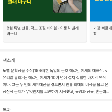
8월 특별 선물. 각도 조절 테이블 · 이동식 빨래
가장 빠르게
바구니
합
책소개
노벨 문학상을 수상(1946)한 독일의 문호 헤르만 헤세의 대표작. <
유리알 유희>는 헤르만 헤세가 10여 년에 걸쳐 집필한 마지막 역작
이다. 그는 두 번의 세계대전을 겪으면서 인류 최대의 비극을 몰고 온
정신적 문제가 무엇인지를 고민하기 시작했고, 욕망과 금욕, 혼돈과
질서, 삶과 죽음, 동양과 서양, 선과 악 등 양극의 문제를 풀기 위한 평
생의 고민을 이 소설 속에 풀어 놓았다.
목차