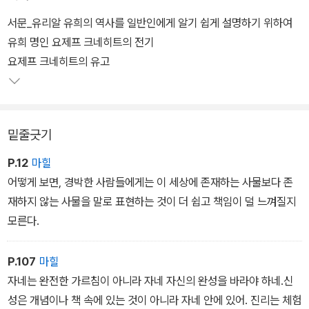
따라서 이 책은 "그 답을 찾아가는 과정이요 방법론"으로 볼 수 있다.
서문_유리알 유희의 역사를 일반인에게 알기 쉽게 설명하기 위하여
1943년에 출간된 <유리알 유희>는 21세기에도 중요한 화두인 지식
유희 명인 요제프 크네히트의 전기
정보 사회, 멀티미디어, 판타지, 가상현실, 정신 건강과 명상을 중요한
요제프 크네히트의 유고
모티프로 삼고 있다는 점에서 가장 현대적인 고전으로 평가받는다.
'민음사 세계문학전집' 273-274권.
밑줄긋기
소설의 현재 시점은 25세기로 추정되는 미래의 어느 시기이다. 한 전
기 작가가 200년 전에 살았던 전설적인 유리알 유희 명인 요제프 크
P.12
마힐
네히트의 자료를 모아 그의 일대기를 쓰기 시작한다. 역사상 유래 없
어떻게 보면, 경박한 사람들에게는 이 세상에 존재하는 사물보다 존
는 전 지구적 혼돈을 맞은 20세기 중반, 스위스 산간 지방에 '카스탈
재하지 않는 사물을 말로 표현하는 것이 더 쉽고 책임이 덜 느껴질지
리엔'이라는 정신적 이상향이 세워진다. 어떤 정치적, 사회적 영향도
모른다.
받지 않고 오로지 엄격한 절제와 자기 수양만으로 교육한 인재들을
교사로 파견해 사회가 바르게 돌아가도록 돕는 기관이다.
P.107
마힐
자네는 완전한 가르침이 아니라 자네 자신의 완성을 바라야 하네.신
요제프는 이곳에서 영재로 교육받고 점차 유리알 유희에 뛰어난 재능
성은 개념이나 책 속에 있는 것이 아니라 자네 안에 있어. 진리는 체험