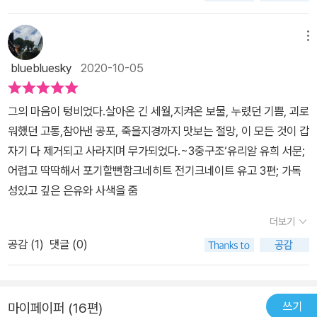
래 본 적없이 민감해지는 것처럼, 그 체험이 생생한 현실이 됩니다- P
지 권력자가 결정하도록 내버려 두는 자는 비겁자이며 배신자입니다.
게 올리고 있는 한심한 모습으로 변질되어 버린다. 우리에게 필요한
210우리의 삶은 돌고 있네, 언제나 유희할 준비가 된 채.그러나 우리
진리에 대한 지조, 지적 성실성을 다른 이익을 위해 희생시키는 일은,
것은 유리알 유희를 발전시켜나가는 것이라기보다 이 세상과 융합하
메뉴
는 남 몰래 갈망하지, 현실을,생식과 탄생을, 번뇌와 죽음을.- P301
설혹 그것이 조국의 이익을 위한 일이라 해도 배신입니다.” (2권 p.6
면서 함께 공존할 수 있는 방향을 찾아내는 것이다. 그것은 단지 자신
그런데 이 역겨운 시체의 골짜기에서고통스러워하면서도 부패하
bluebluesky
2020-10-05
1) 놀라운 건, 헤세가 그린 ‘잡문의 시대’가 바로 지
이 명인의 위치에 오르는 것이 아니라 한 사람 한 사람을 변화시켜나
는 일 없이정신은 동경에 차 빛나는 횃불을 치켜들고죽음과 싸워 스
금 우리가 사는 현실이라는 점이다. 유튜브와 SNS, 인터넷 매체에서
가는 것. 그일에 희생하는 것이다. 카스텔리안을 떠난 주인공의 죽음
스로를 불멸케 하네.- P306빛살이 싹 품은 것을 둘로 쪼개어 행위
그의 마음이 텅비었다.살아온 긴 세월,지켜온 보물, 누렸던 기쁨, 괴로
매일같이 폭포수처럼 쏟아지는 글과 영상들, 자극과 가짜뉴스의 홍수
이 마치 구도자의 희생처럼 느껴지는 이유는 그 때문이지 않을까. 나
와 싸움으로 창조적으로 나누니,놀란 세계가 빛을 뿜으며 타오르네.
워했던 고통,참아낸 공포, 죽을지경까지 맛보는 절망, 이 모든 것이 갑
속에 언어는 이미 가치를 잃고 있다. 지식인들은 정치화 되었고, 권력
를 찾아내는 것. 그리고 그것이 세상을 구하는 첫걸음이라는 생각을
빛의 씨앗 떨어진 곳에서 변화가 일어나고질서가 생겨나니, 찬란
자기 다 제거되고 사라지며 무가되었다.~3중구조‘유리알 유희 서문;
의 도구가 되었다. 헤세가 “진리에 대한 배신자”라고 경고했던 모습
강하게 해주었다. 어떻게 이런 복잡한 세계관을 물질화시켜서 마치
한 세계는 삶에 찬가를, 창조자인 빛에게 승리를 울려 보낸다.- P30
어렵고 딱딱해서 포기할뻔함크네히트 전기크네이트 유고 3편; 가독
이 지금 우리 눈앞에 있는 것이다. 반(反): 정신의 시대. 잡문에 대한
공상과학소설처럼 풀어낼 생각을 했을까 가히 놀랍기만 하다. 그의
9황도십이궁의 별이 빛나는 정신의 공간으로,거기서는 모든 민족
성있고 깊은 은유와 사색을 줌
반작용으로 인류는 유리알 유희와 같은 정신 문명으로 향한다. 진리
소설의 정수를 맛본 듯.
이 구체적으로 본 계시,몇 천 년을 거쳐 온 세계 경험의 온갖 유산이
에 대한 배신을 거부하고, 지식을 초월한 정신적 승화를 갈망한다.유
더보기
조화로이, 끊임없이 새로 결합하고- P314우리 가운데 가장 자기
리알 유희는 단순한 놀이가 아니다. 인류가 가진 모든 학문들, 즉 수
를 믿지 않고 가장 많이 묻고 의심하는 자야말로아마 시대에 영향
공감 (
1
)
댓글 (0)
학, 철학, 음악, 종교 를 하나의 언어로 종합하는 정신적 연금술이다.
을 미치고 청년들을 교화하는 모범이 되리라.자기 자신에 의혹을 품
그것은 단순한 지식 축적이 아니라, 명상과 깨달음의 경지를 통해 완
고 괴로워하는 자가 아마 언젠가는 복 받은 자로서 부러움을 받으리
전성에 다가가는 길이다. “유희는 유희자에게 완전한 것을 찾아가는
라,우리 속에도 저 영원한 정신에서 나온 정신이 살고 있어,모든 시대
쓰기
마이페이퍼 (16편)
어떤 상징적인 형식을, 숭고한 연금술을, 모든 형상이나 다양성을 넘