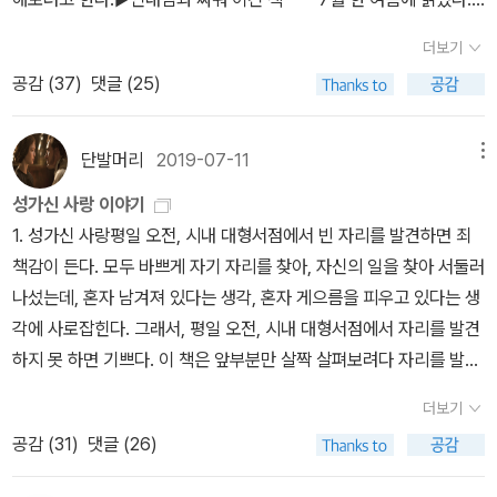
로서 인간은 너무도 쉽게 상처받고 훼손당한다. 하지만 그 연약함에
드디어 현암사 소세키 시리즈를 다 모았다.4. 사랑, 그리고 : 줄리언
정말 읽다가 쓰러지는 줄 알았다. 재밌는 책도 아니었지만 올 여름은
도 불구하고 그 트라우마에 맞서며 버텨내는 존재가 또한 인간이다.
반스 <내 말좀 들어봐>의 후속작이라고 하는데, 이 작품은 곧 만날거
더보기
이상하게 체력적으로 너무 힘들었다. 그래서 독후감도 길게 쓰지 못
한강은 그러한 인간적 양상을 여러 작품에서 반복적으로 집요하게 다
같은 느낌이 든다. 줄리언 반스 책은 확실히 잘 읽히고 재미있지만 막
공감 (
37
)
댓글 (25)
했다. 헤세가 10여 년에 걸쳐 완성한, 그의 사상을 집대성 한 작품으
뤄왔다. 그렇게 하여 이뤄낸 성취는 한강 문학의 고유한 개별성이기
추천하고싶은 작품은 없었는데, 이 작품은 안그랬으면 좋겠다.5. 60
로 전설적인 유리알 유희 명인 요제프 크네히트의 일대기를 다루고
도 하지만 세계문학의 맥락에서 보면 면면한 계보를 잇는 것이기도
개의 이야기 : 디노 부차티 <타타르인의 사막> 한권 읽었을 뿐이지만
있다. 처음 50페이지의 서문이 쥐약인데 이 부분만 넘기면 그래도 읽
하다. 상처(트라우마)가 문학 창작의 주요 동기가 될 수밖에 없다는
단발머리
2019-07-11
메뉴
디노 부차티의 팬이 되었다. 그래서 이 책도 한번 도전해보고 싶어서
을 만 하지만 그래도 재밌지는 않다. 1946년 그에게 노벨문학상을
사실을 고려하면 이상한 일도 아니다. 이는 역대 노벨 문학상 수상 작
구매했지만...두께의 압박이 좀 있어서 손이 안간다.6. 착한 여자의 사
성가신 사랑 이야기
안겨 준 작품이다. 교육계에 종사하시는 분들은 이 책을 꼭 읽어보시
가들의 사례에서도 바로 확인할 수 있다. 20세기의 역사를 ‘폭력의
랑 : 앨리스 먼로 아직 앨리스 먼로의 작품을 만나보지 못했는데 북플
1. 성가신 사랑평일 오전, 시내 대형서점에서 빈 자리를 발견하면 죄
면 좋겠다. ▶읽으면서 신 났던 책 드디어 나도 <백년의 고독>을 읽
세기’로 부를 만큼 20세기의 경험은 전쟁과 폭력, 학살 등으로 얼룩
에서 이 책을 많이 추천하길래 구매했다.7. 유리알 유희 1 : 헤르만 헤
책감이 든다. 모두 바쁘게 자기 자리를 찾아, 자신의 일을 찾아 서둘러
는구나! 읽으면서 너무나 즐거웠던 책이다.읽기 어렵다는 말을 많이
져 있다. 비약적인 경제 성장과 번영의 이면이다. 20세기 문학은 자
세 이제 <유리알 유희>만 읽으면 (민음사에서 출판한) 헤르만 헤세
나섰는데, 혼자 남겨져 있다는 생각, 혼자 게으름을 피우고 있다는 생
들어 걱정했는데, 웬걸, 이렇게 재밌을 줄이야!봇물처럼 쏟아지는 이
연스레 그러한 경험의 실상을 묘사하고 의미를 반추하는 책무를 갖는
작품은 다 읽게 된다. 헤세 작품은 단 한번도 기대를 저버린 적이 없었
각에 사로잡힌다. 그래서, 평일 오전, 시내 대형서점에서 자리를 발견
야기, 긴 호흡의 문체, 헷갈리는 이름 등 부담스러운 부분도 있지만 조
다. 2차 세계대전을 분기점으로 할 때, 전후 첫 번째 노벨상 수상 작가
다. 이 책은 내년 1월에 반드시 읽어야 겠다.8. 잃어버린 시간을 찾아
하지 못 하면 기쁘다. 이 책은 앞부분만 살짝 살펴보려다 자리를 발견
금 더 집중하고 정신만 차린다면 이 보다 더 재미있는 이야기는 없다.
(1946년 수상)인 헤르만 헤세의 <유리알 유희>(1943)가 좋은 사
서 12 : 마르셀 프루스트 말이 필요없는 작품. 지금 11권을 읽고 있는
해 앉아서는 그 자리에서 다 읽어버렸다. 몇일 전부터 한국과 베트남
특히 1권 200쪽의 장남 호세 아르까디오가 죽고 그가 흘리는 피가 온
례다. 1930년대 초반부터 집필하기 시작하여 10여년의 노고 끝에 완
더보기
데, 너무 좋다. 12권은 얼마나 더 좋을까? ㅋ 이 책도 내년 1월에 반드
언론을 동시에 들끓게 했던 가정 폭력, 정확히는 남편에 의한 아내 폭
마을을 돌아 엄마인 우르술라가 있는 부엌까지 흘러오는 장면은 이
성한 대작 소설에서 헤세는 고도의 정신주의를 견지하면서 미래의 유
공감 (
31
)
댓글 (26)
시 읽어야 겠다. 9. 새로운 인생 : 요르한 파묵 이미 읽고 100자평을
행 사건의 가해자가 구속 전 심사에서 ‘다른 남자들도 마찬가지일 것
책에서 가장 인상적이었다. ▶웃기지만 슬프고 슬프지만 웃긴 책 표
토피아적 공동체상을 제시한다. 그가 겨냥한 것은 당대의 타락한 현
남겼는데, 기대한 것보다는 안좋아서 다소 아쉬웠다. 나의 독서능력
같은데…’고 말했다던데, 동서고금을 막론하고 그 말이 맞다는 증거가
지 그림은 내가 좋아하는 캐릭터 중 한명인 이그네이셔스 J. 라일리이