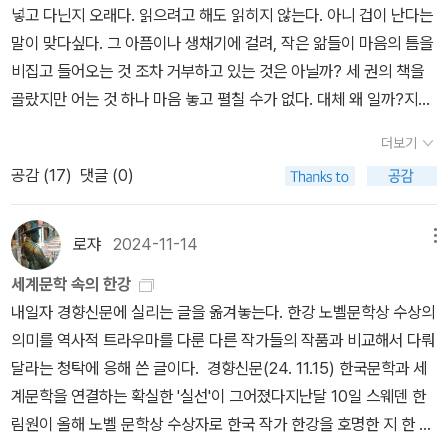
이 네 가슴속에 있다는 것을, 이 모두가 너와 관계가 있다는 것,- P36
넣고 다닌지 오래다. 읽으려고 해도 읽히지 않는다. 아니 겁이 난다는
세상으로 돌아가야 한다. 이 깨달음은 동서양의 전통과 맞닿아 있다.
들이밀지는 않는다. 마음의 책장에 음미한 느낌을 옮겨심는 중이다.
2
말이 맞다싶다. 그 아픔이나 생채기에 걸려, 작은 앎들이 마음의 틈을
불교의 공(空), 도가의 도(道), 기독교의 복음(福音). 이름 붙일 수
하나 하나 환해지는 기분이란. 어제는 일부러 국밥집 별목련나무 안
비집고 들어오는 것 조차 거부하고 있는 것은 아닐까? 세 권의 책을
없지만 반드시 전해야 하는 그것. 헤세는 바로 그 ‘무명(無名)’의 메
부가 궁금하여 곁을 지나간다. 오늘은 양동마을 어느 한옥 마루 곁은
골랐지만 어는 것 하나 마음 놓고 펼칠 수가 없다. 대체 왜 일까?지난
시지를 유리알 유희라는 장치를 통해 보여주려 했다. 오늘날 우리는
꽃들이 궁금해져 저절로 몸이 향할지도 모르겠다.이렇게 몸은 찬연하
폭염과 전시와 지인들과 만남들. 그 무게가 청년을 깨웠고, 친구들이
헤세가 예측한 잡문의 시대를 살고 있다. 정치의 극단화, 국제 질서의
고 물밀듯이 몰려오는데, 세상은 참 그저 유고에 나온 유희처럼 허황
더보기
보는 모습들과 함께 천둥벌거숭이의 민낯들이 함께 솟아오르고 있다
패권주의, 정보의 과잉과 언어의 퇴락에 대한 헤세의 경고는 아직
하다. 잘못 다루면 깨지거나 금이 갈 듯 말이다. 유고의 유희와 본 작
공감 (
17
)
댓글 (0)
는 사실. 같이 생생해지는 것이다. 그리고 그것들이 함께 지금의 지축
도 유효하다. 그러나 동시에 그는 희망도 남겼다. 잡문을 넘어선 정신
품의 유희는 다르다. 그렇게 유희는 서로 손을 뻗고 있다. 지금은 늘
을 조금 흔들고 밀어내고 있음을 알게 된 것이다.우리는 하루하루 변
의 시대, 그리고 다시 세상 속으로 돌아오는 순환. 그 길이 바로 인류
지면서피고 있고 피면서지고 있다. 여기를 가꾸는 것은 내몫이다.
하는 존재이자 변하지 않는 존재이다. 긴 여름의 끝. 나는 하루하루 뭔
가 가야 할 길이라고 이미 유리알 유희를 통해 예측했다, 독서란 무엇
로쟈
2024-11-14
메뉴
가를 꼼지락하고 있지만, 하루하루를 의도한 적은 없다. 그리고 그 작
인가? 그것은 내 알 껍질에 금을 내는 일이다. 책장을 넘길 때마다 금
세계문학 속의 한강
업들이 경계를 지우고 있다는 사실도 뒤늦게 깨닫는다. 비정형을 의
이 넓어지고, 마침내 껍질이 깨져 세상 밖으로 비상한다. <유리알 유
내일자 경향신문에 실리는 글을 옮겨놓는다. 한강 노벨문학상 수상의
도하고 싶다는 비의식을 어렴풋이 알게된 것이다. 그러다가 지인의
희>는 그 껍질을 깨부수는 망치 같은 책이다. 헤세는 잡문의 시대에
의미를 역사적 트라우마를 다룬 다른 작가들의 작품과 비교해서 다뤄
책 얘기와 삶이야기를 듣다가 아래 책을 빌려읽다. 책이야기를 듣다
서 방황하는 우리에게, 다시 묻는다. “너는 어디로 갈 것인가?” by D
달라는 청탁에 응해 쓴 글이다. 경향신문(24. 11.15) 한국문학과 세
가 고타마 싯다르타가 아니라 별 개의 인물로 말하는 것이 의아했는
harma & Maheal 어떻게 보면, 경박한 사람들에게는 이 세상에
계문학을 연결하는 확실한 '실선'이 그어졌다지난달 10일 스웨덴 한
데 읽고나니 헤세의 의도는 명확했다. 내가 얻은 생각 중의 하나는 바
존재하는 사물보다 존재하지 않는 사물을 말로 표현하는 것이 더 쉽
림원이 올해 노벨 문학상 수상자로 한국 작가 한강을 호명한 지 한 달
로, 지혜라는 것은 남에게 전달될 수 없는 것이라는 사실이네. 지혜란
고 책임이 덜 느껴질지 모른다.- P12자네는 완전한 가르침이 아니라