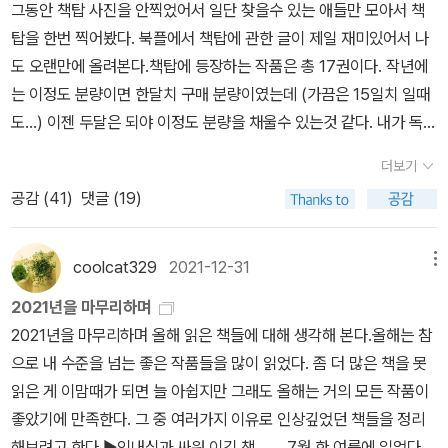
플렉스에 침식당하기 일쑤였다. 이번 한강 작가의 수상은 우리의 오
그동안 책탑 사진을 안찍었어서 일단 찾을수 있는 애들만 모아서 책
2. 친구의 책도 기다리고 있다. 내가 얻은 생각 중의 하나는 바로, 지
랜 콤플렉스와 함께 이러한 난점을 일소해주었다. 한국문학과 세계문
탑을 한번 찍어봤다. 북플에서 책탑에 관한 글이 제일 재미있어서 나
혜라는 것은 남에게 전달될 수 없는 것이라는 사실이네. 지혜란 아무
학을 연결하는 확실한 실선을 그려줌으로써 말이다.스웨덴 한림원의
도 오랜만에 올려본다.책탑에 등장하는 작품은 총 17권이다. 작년에
리 현인이 전달하더라도 일단 전달되면 언제나 바보같은 소리로 들리
표현에 따르면 “역사적 트라우마에 맞서고 인간 삶의 연약함을 드러
는 이정도 분량이면 한달치 구매 분량이였는데 (가끔은 15일치 일때
는 법이야. 지식은 전달할 수 있지만, 그러나 지혜는 전달 할 수가 없
내는 강렬한 시적 산문”이 한강 문학의 요체이다. 스웨덴어로 번역된
도...) 이젠 두달은 되야 이정도 분량을 채울수 있는것 같다. 내가 독서
는 법이야. 우리는 지혜를 찾아낼 수 있으며, 지혜를 체험할 수 있으
한강의 작품은 현재까지 네 편(<채식주의자> <소년이 온다> <흰>
슬럼프긴 슬럼프인거 같다. 읽는것도 그렇고 구매하는것도 그렇고...
며, 지혜를 지니고 다닐 수도 있으며, 지혜로써 기적을 행할 수도 있지
더보기
<작별하지 않는다>)이지만 한강 문학의 핵심과 의의를 정확히 짚고
2023년에는 다시 한번 분투해보자. 책탑 책들을 간략히 리뷰해 보자
만, 그러나 지혜는 말하고 가르칠 수는 없네.모든 진리는 그 반대도 마
공감 (
41
)
댓글 (19)
있다고 생각된다(물론 심사위원들은 영어나 불어, 독어 등으로 번역
면,1. 존재의 세가지 거짓말 : 아고타 크리스토프 이미 읽은 책이지만
찬가지로 진리이다! 진리란 오직 일면적일 때에만 말로 나타낼 수 있
된 한강의 작품들까지도 염두에 두었다). 언어와 국적에 제한을 두지
양장본이 새로 나왔다길래 구매했다. 하지만 펼쳐보지도 않았다는...
으며, 말이라는 겉껍질로 덮어씌울 수가 있다. 생각으로써 생각될 수
않고 전 세계 작가들을 대상으로 시상하면서 스웨덴 한림원은 매번
지금은 그저 장식용으로 쓰이고 있지만, 내년에는 꼭 다시 읽으리라.
있고 말로써 말해질 수 있는 것, 그런 것은 모두 다 일면적이지. 모두
coolcat329
2021-12-31
메뉴
문학의 존재 근거와 명분, 그리고 의의도 함께 제시해왔다. 그런 의미
2. 맨스필드 파크 : 제인 오스틴 나름 제인 오스틴 작품을 많이 읽었는
다 일면적이며, 모두 다 반쪽에 불과하며, 모두 다 전체성이나 완전성,
2021년을 마무리하며
에서 보자면, 한강 문학은 한국문학의 성취이면서 현 단계 세계문학
데, 읽다보니 약간 물리는 기분이 들어서 한동안 멀리했다가, 북플에
단일성이 결여되어 있지- P204
2021년을 마무리하며 올해 읽은 책들에 대해 생각해 본다.올해는 참
의 존재론이기도 하다. 문학은 무엇이고 무엇이어야 하는가란 질문에
서 이 작품이 그렇게 재미있다길래 구매했다. 이젠 읽을때가 된것 같
으로 내 수준을 넘는 좋은 작품들을 많이 읽었다. 좀 더 많은 책을 못
답하는 작품들인 것이다.‘시적 산문’이라는 형식적 특징을 따로 제쳐
다.3. 나는 고양이로소이다 : 나쓰메 소세키 이미 읽은 작품이고, 다른
읽은 게 이맘때가 되면 늘 아쉽지만 그래도 올해는 거의 모든 작품이
놓는 게 가능하다면 한강 문학은 ‘역사적 트라우마’와 ‘인간 삶의 연약
출판사 버젼으로 가지고 있지만 현암사 버젼으로 다 모으겠다는 의지
좋았기에 만족한다. 그 중 여러가지 이유로 인상깊었던 책들을 정리
함’을 다룬다. 이 두 요소는 물론 하나로 합쳐질 수 있다. 연약한 존재
하나로 구매했다. 역시 이 책도 아직 펼쳐보지 않았다... 소장용이다.
해보려고 한다.▶인내심과 싸워 이긴 책 7월 한 여름에 읽었다.