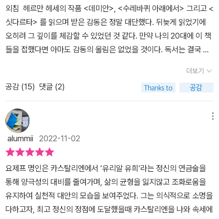
을 이루고 있기 때문이다.(「작품 해설」 중에서)
외침 헤르만 헤세의 작품 <데미안>, <수레바퀴 아래에서> 그리고 <
싯다르타> 를 읽으며 받은 감동은 정말 대단했다. 뒤늦게 읽었기에
오히려 그 깊이를 체감할 수 있었던 것 같다. 만약 나의 20대에 이 책
들을 접했다면 아마도 감동의 울림은 없었을 것이다. 독서는 결국 경
험치와 함께 숙성되는 법이다. 그런 흐름 속에서 <유리알 유희> 는
더보기
내게 또 다른 충격이었다. 이 작품은 전작들과 달리 훨씬 난해하다. 서
공감 (
15
)
댓글 (2)
문부터 플라톤, 아리스토텔레스, 라이프니츠, 스콜라 철학, 바흐, 베네
딕스 수도회, 여씨 춘추, 우파니샤드 등 수많은 이름과 학문이 등장한
다. 읽다 보면 내가 난독증이 아닌가 의심이 들 정도다. 그러나 이때
메뉴
정신 차려야 한다. 사실 맥락을 잡고 보면 단순하다. 결국 《유리알 유
alummii
2022-11-02
희》는 ‘고도의 정신적 놀이’를 말한다. 음악과 수학, 철학과 언어학,
종교와 천문학까지 인류가 쌓아온 모든 지혜를 유리알이라는 상징에
요제프 명인은 카스탈리엔에서 ‘유리알 유희‘라는 정신의 연금술을
담아 조합하는 유희 였다. 작품은 전설적 유희 명인 요제프 크네히트
통해 양극성의 대비를 줄여가며, 삶의 균형을 잃지않고 조화로움을
의 전기로 서술된다. 그는 카스탈리엔이라 불리는 수도원적 교육 공
유지하여 실천적 대안의 모습을 보여주었다. 그는 의식적으로 소명을
동체에서 성장한다. 최고의 영재들이 모여 순수 학문을 익히고 명상
다하고자, 최고 정신의 정점에 도달했을때 카스탈리엔을 나와 속세에
으로 완성하는 곳. 크네히트는 여기서 정신적 정점에 이르러 명인이