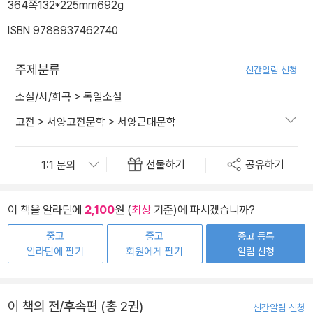
364쪽
132*225mm
692g
ISBN 9788937462740
주제분류
신간알림 신청
소설/시/희곡
>
독일소설
고전
>
서양고전문학
>
서양근대문학
선물하기
공유하기
이 책을 알라딘에
2,100
원 (
최상
기준)에 파시겠습니까?
중고
중고
중고 등록
알라딘에 팔기
회원에게 팔기
알림 신청
이 책의 전/후속편 (총 2권)
신간알림 신청