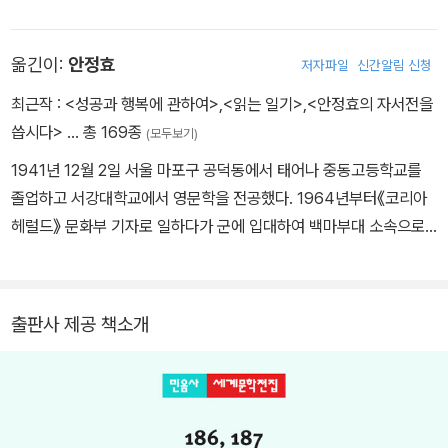
대에 입대, 사관후보생 과정을 마치고 소위로 임관하여 코르시카에서
공군 폭격수로 출격했다. 이때의 경험은 훗날 『캐치-22』의 밑바탕을
옮긴이:
안정효
저자파일
신간알림 신청
이루었다. 전장에서 돌아와 뉴욕 대학교에서 영문학을 공부하고 컬럼
비아 대학원에서 석사 학위를 받았다. 대학 강사, 카피라이터 등으로
최근작 :
<성공과 행복에 관하여>
,
<읽는 일기>
,
<안정효의 자서전을
일하면서 1953년부터 첫 장편 소설 『캐치-22』를 쓰기 시작하여 19
씁시다>
… 총 169종
(모두보기)
61년 출간했다. 처음에는 별 반응을 얻지 못한 『캐치-22』는 차츰 풍
1941년 12월 2일 서울 마포구 공덕동에서 태어나 중동고등학교를
자 소설로서의 진가가 드러나면서 세계적인 선풍을 일으키고, 1970
졸업하고 서강대학교에서 영문학을 전공했다. 1964년부터《코리아
년 마이크 니컬스 감독이 제작한 동명의 영화가 성공하면서 육 주 동
헤럴드》 문화부 기자로 일하다가 군에 입대하여 백마부대 소속으로
안 100만 부가 팔려 나가기도 했다. 이후 『무슨 일이 있었지』(197
파월 복무를 하며 《코리아 타임스》에 「베트남 삽화(Viet Vignette)」
4), 『황금처럼 좋은 것』(1979), 『하느님은 아신다』(1984)등을 발
라는 주말 고정란을 연재하고 베트남과 미국 신문, 잡지에 기고하였
표했으며 특히 『캐치-22』의 주인공 요사리안이 재등장하는 『마감 시
다. 이 자료는 훗날 첫 소설 『하얀 전쟁(White Badge)』의 기초가 되
간』(1994)으로 다시 한번 커다란 반향을 불러일으켰다. 1999년 심
출판사 제공 책소개
었다. 《코리아 타임스》 사회부, 《주간 여성》 기자를 거쳐 한국브리태
장마비로 세상을 떠났다.
니커회사 편집부장을 지내다가 《코리아 타임스》의 문화·체육부장으
로 복귀하면서 번역 활동을 시작했다. 가브리엘 가르시아 마르케스의
『백년 동안의 고독』을 《문학사상》에 연재한 이후 지금까지 128권의