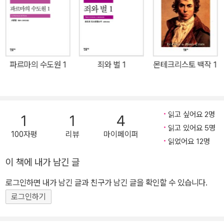
안은 군목을 보자마자 미친 듯이 그를 사랑하게 되었다.” 미국 포스트
모더니즘 문학의 대표작이자 반전 소설의 걸작인 조지프 헬러의 『캐
치-22』가 2008년 민음사 세계문학전집(186, 187번)으로 출간된
이후 십삼 년 만에 50주년 기념판본으로 개정, 출간되었다. 이번 50
주년 기념판에는 『캐치-22』 출간 50주년을 기념하여 2011년 새로
파르마의 수도원 1
죄와 벌 1
몬테크리스토 백작 1
펴낸 특별판에 실린 조지프 헬러의 서문과 출간 당시 에피소드, 파격
적인 광고 문구 도판 이미지가 삽입되었고, 노먼 메일러, 필립 토인비,
앤서니 버지스 등의 비평 에세이와 리뷰가 수록되었다. 50주년 기념
판의 부록인 ‘역사와 배경과 비평’ 역시 원작의 미묘한 뉘앙스를 살려
읽고 싶어요 2명
1
1
4
생동감 넘치는 우리말을 구사하는 안정효 역자가 번역해 완결미를 더
읽고 있어요 5명
100자평
리뷰
마이페이퍼
했다. 2차 세계 대전이 막바지로 치닫던 1944년, 지중해 연안 피아
읽었어요 12명
노사섬에 주둔 중인 256 비행 중대의 대위 요사리안은 무의미한 전
이 책에 내가 남긴 글
쟁에 넌더리를 내고 제대하기 위해 온갖 수를 쓰지만 언제나 ‘캐치-2
로그인하면 내가 남긴 글과 친구가 남긴 글을 확인할 수 있습니다.
2’에 발목이 잡힌다. ‘캐치-22’는 실제로는 존재하지 않지만 그래서
더욱 절대적인 위력을 행사하는 조항이다. ‘자기가 미쳤다는 것을 아
로그인하기
는 미치광이는 진짜 미치광이가 아니니 제대할 수 없다.’라는 내용처