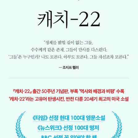
번역서를 펴냈다. 1982년에 존 업다이크의 『토끼는 부자다(Rabbit
Is Rich)』로 1회 한국 번역 문학상(한국번역가협회 제정)을 수상했
다. 1999~2002년에는 이화여대 통번역 대학원에서 문학 번역을 가
르쳤다. 1977년에 장편 수필 『한 마리의 소시민』을 《수필문학》에 게
재하고 1985년 계간 《실천 문학》에 『전쟁과 도시』(『하얀 전쟁』)를
발표하면서 등단했으며, 『은마는 오지 않는다』, 『헐리우드 키드의 생
애』, 『미늘』 등 24권의 소설을 펴냈다. 1992년 『악부전(惡父傳)』
으로 김유정 문학상(동서문학사 제정)을 수상했으며, 외국어로 출간
된 소설은 미국에서 2권, 독일에서 2권, 덴마크와 일본에서 각각 1권
씩이다. 영어 공부나 영화에 관한 비소설 17권 그리고 산문집 4권을
틈틈이 펴냈고, 2017년에 “안정효의 3인칭 자서전” 『세월의 설거
지』를 출간했다. 2023년 7월 별세했다. 향년 82세.