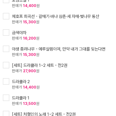
판매가
14,400
원
체호프 희곡선 - 갈매기·바냐 삼촌·세 자매·벚나무 동산
판매가
15,300
원
금색야차
판매가
16,200
원
야생 종려나무 - 예루살렘이여, 만약 내가 그대를 잊는다면
판매가
15,300
원
[세트] 드라큘라 1~2 세트 - 전2권
판매가
27,900
원
드라큘라 2
판매가
14,400
원
드라큘라 1
판매가
13,500
원
[세트] 처형인의 노래 1~2 세트 - 전2권