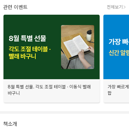
관련 이벤트
전체보기
8월 특별 선물. 각도 조절 테이블 · 이동식 빨래
가장 빠르게
바구니
합
책소개