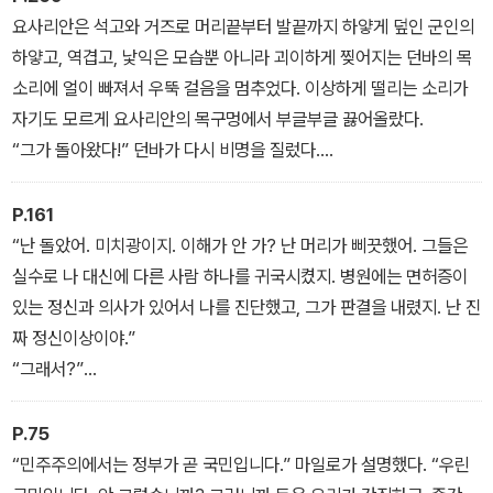
어요?”
요사리안은 석고와 거즈로 머리끝부터 발끝까지 하얗게 덮인 군인의
“그들은 우리한테 캐치-22를 보여 줄 필요가 없다오.” 늙은 여인이
하얗고, 역겹고, 낯익은 모습뿐 아니라 괴이하게 찢어지는 던바의 목
대답했다. “그럴 필요가 없다고 법에 정해져 있으니까요.”
소리에 얼이 빠져서 우뚝 걸음을 멈추었다. 이상하게 떨리는 소리가
“그럴 필요가 없다고 어떤 법이 그래요?”
자기도 모르게 요사리안의 목구멍에서 부글부글 끓어올랐다.
“캐치-22요.”
“그가 돌아왔다!” 던바가 다시 비명을 질렀다.
“그가 돌아왔다!” 열이 나서 헛소리를 하는 어느 환자가 자동적으로
겁에 질려 따라 했다.
P.161
“난 돌았어. 미치광이지. 이해가 안 가? 난 머리가 삐끗했어. 그들은
실수로 나 대신에 다른 사람 하나를 귀국시켰지. 병원에는 면허증이
있는 정신과 의사가 있어서 나를 진단했고, 그가 판결을 내렸지. 난 진
짜 정신이상이야.”
“그래서?”
“그래서라니?” 이해를 못 하는 다네카 군의관의 무능함에 요사리안
은 어리둥절했다. “그것이 무슨 뜻인지를 모르겠나? 이젠 자네가 내
P.75
전투 임무를 면제시키고 날 고향으로 보낼 수 있어. 그들은 미친 사람
“민주주의에서는 정부가 곧 국민입니다.” 마일로가 설명했다. “우린
을 죽으라고 내보내지는 않을 거야, 안 그래?”