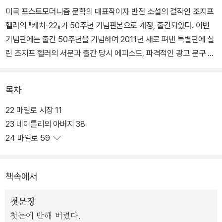
미국 포스트모더니즘 문학의 대표작이자 반전 소설의 걸작인 조지프
헬러의 『캐치-22』가 50주년 기념판본으로 개정, 출간되었다. 이번
기념판에는 출간 50주년을 기념하여 2011년 새로 펴낸 특별판에 실
린 조지프 헬러의 서문과 출간 당시 에피소드, 파격적인 광고 문구 도
판 이미지가 삽입되었고, 노먼 메일러, 필립 토인비, 앤서니 버지스 등
의 비평 에세이와 리뷰가 수록되었다. 50주년 기념판의 부록인 ‘역사
목차
와 배경과 비평’ 역시 원작의 미묘한 뉘앙스를 살려 생동감 넘치는 우
리말을 구사하는 안정효 역자가 번역해 완결미를 더했다.
22 마일로 시장 11
23 네이틀리의 아버지 38
2차 세계 대전이 막바지로 치닫던 1944년, 지중해 연안 피아노사섬
24 마일로 59
에 주둔 중인 256 비행 중대의 대위 요사리안은 무의미한 전쟁에 넌
더리를 내고 제대하기 위해 온갖 수를 쓰지만 언제나 ‘캐치-22’에 발
책속에서
목이 잡힌다. ‘캐치-22’는 실제로는 존재하지 않지만 그래서 더욱 절
대적인 위력을 행사하는 조항이다. ‘자기가 미쳤다는 것을 아는 미치
첫문장
광이는 진짜 미치광이가 아니니 제대할 수 없다.’라는 내용처럼 ‘캐
첫눈에 반해 버렸다.
치-22’는 빠져나가지 못하는 이율배반의 덫이 되어 요사리안과 동료