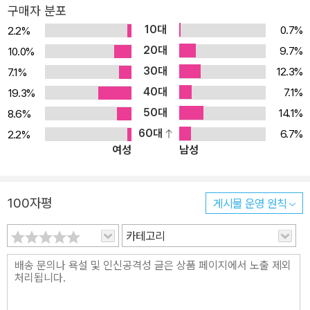
럼 ‘캐치-22’는 빠져나가지 못하는 이율배반의 덫이 되어 요사리안과
구매자 분포
동료들을 옭아맨다. 조지프 헬러가 2차 세계 대전에 참전한 경험을
10대
0.7%
2.2%
바탕으로 쓴 『캐치-22』는 이전까지의 모더니즘 형식을 전복한 파격
20대
9.7%
10.0%
적인 구성과 냉전 시기의 현실을 비틀어 반영한 독특한 풍자 어법으
30대
12.3%
7.1%
로 “소설의 형태를 바꾸었다.”라는 평을 받았다. 인간이 존재하는 한
40대
7.1%
19.3%
영원히 계속되는 전쟁의 비극성과 부조리를 날카롭게 풍자하며 20세
50대
14.1%
8.6%
기 최고의 반전 소설로 ‘헬러 열풍’을 일으킨 『캐치-22』는 미국에서
60대
6.7%
2.2%
만 1000만 부 이상 팔리고, 《타임》이 선정한 현대 100대 영문 소설
여성
남성
의 하나로 꼽히며 고전의 반열에 올랐고, ‘딜레마’나 ‘진퇴양난’을 의
미하는 단어 ‘캐치-22(Catch-22)’는 보통명사가 되어 사전에 등재
되었다. 또 2차 세계 대전이라는 배경에 국한되지 않고 인간이 존재
100자평
게시물 운영 원칙
하는 한 영원히 계속될 전쟁의 부조리와 광증을 고발함으로써 베트남
전쟁에 반대하는 젊은이들 사이에서 일종의 구호가 되었다. ■ Catc
카테고리
h-22가 도대체 무엇일까 50주년 판에 실린 ‘역사와 배경과 비평’으
로 살펴본 헬러의 수수께끼 “물론 함정(catch)이 있지. (……) 캐치-
22가 있으니까. 전투 임무를 면하기를 바라는 사람은 누구라도 정말