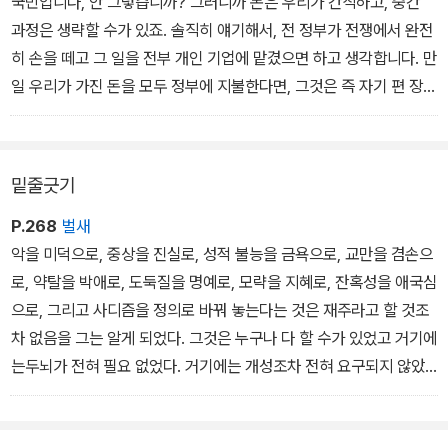
국민입니다, 안 그렇습니까? 그러니까 돈은 우리가 간직하고, 중간
“그럼 미치지 않았다면 누가 나가지?”
과정은 생략할 수가 있죠. 솔직히 얘기해서, 전 정부가 전쟁에서 완전
히 손을 떼고 그 일을 전부 개인 기업에 맡겼으면 하고 생각합니다. 만
일 우리가 가진 돈을 모두 정부에 지불한다면, 그것은 즉 자기 편 장병
과 비행기를 스스로 폭격하는 개인들의 기를 꺾고 정부만 옹호하는
셈이 됩니다. 우린 그들의 보상을 박탈하게 되는 셈이죠.
밑줄긋기
P.268
벌새
악을 미덕으로, 중상을 진실로, 성적 불능을 금욕으로, 교만을 겸손으
로, 약탈을 박애로, 도둑질을 명예로, 모략을 지혜로, 잔혹성을 애국심
으로, 그리고 사디즘을 정의로 바꿔 놓는다는 것은 재주라고 할 것조
차 없음을 그는 알게 되었다. 그것은 누구나 다 할 수가 있었고 거기에
는두뇌가 전혀 필요 없었다. 거기에는 개성조차 전혀 요구되지 않았
다.