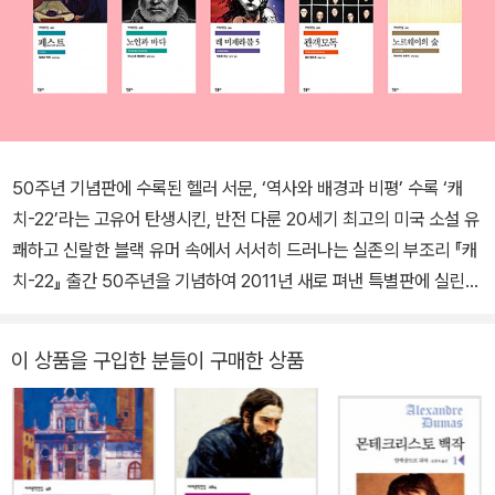
50주년 기념판에 수록된 헬러 서문, ‘역사와 배경과 비평’ 수록 ‘캐
치-22’라는 고유어 탄생시킨, 반전 다룬 20세기 최고의 미국 소설 유
쾌하고 신랄한 블랙 유머 속에서 서서히 드러나는 실존의 부조리 『캐
치-22』 출간 50주년을 기념하여 2011년 새로 펴낸 특별판에 실린
조지프 헬러의 서문, 작품 ‘비하인드ʼ, 동료 작가 노먼 메일러, 앤서니
버지스 등의 회고담, 저명한 지식인 필립 토인비, 비평가 크리스토퍼
이 상품을 구입한 분들이 구매한 상품
히친스 등의 에세이 수록. 《타임》 선정 현대 100대 영문소설 | 《뉴스
위크》 선정 100대 명저 | BBC 선정 꼭 읽어야 할 책 ■ 전통적인 소
설의 형태를 바꾼 포스트모더니즘의 걸작 유쾌하고 신랄한 블랙 유머
속에서 서서히 드러나는 실존의 부조리 “첫눈에 반해 버렸다. 요사리