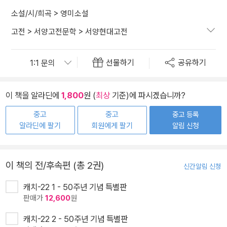
소설/시/희곡
>
영미소설
고전
>
서양고전문학
>
서양현대고전
선물하기
공유하기
이 책을 알라딘에
1,800
원 (
최상
기준)에 파시겠습니까?
중고
중고
중고 등록
알라딘에 팔기
회원에게 팔기
알림 신청
이 책의 전/후속편 (총 2권)
신간알림 신청
캐치-22 1 - 50주년 기념 특별판
판매가
12,600
원
캐치-22 2 - 50주년 기념 특별판