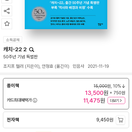
소득공제
캐치-22 2
50주년 기념 특별판
조지프 헬러
(지은이),
안정효
(옮긴이)
민음사
2021-11-19
종이책
15,000
원,
10%
13,500
원
+ 750원
11,475
원
카드최대혜택가
더보기
전자책
9,450
원