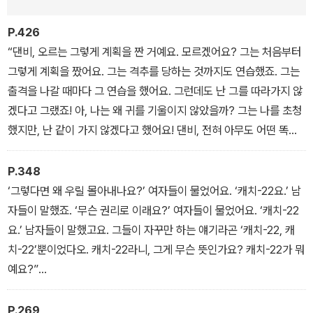
들을 옭아맨다.
P.426
“댄비, 오르는 그렇게 계획을 짠 거예요. 모르겠어요? 그는 처음부터
조지프 헬러가 2차 세계 대전에 참전한 경험을 바탕으로 쓴 『캐치-2
그렇게 계획을 짰어요. 그는 격추를 당하는 것까지도 연습했죠. 그는
2』는 이전까지의 모더니즘 형식을 전복한 파격적인 구성과 냉전 시기
출격을 나갈 때마다 그 연습을 했어요. 그런데도 난 그를 따라가지 않
의 현실을 비틀어 반영한 독특한 풍자 어법으로 “소설의 형태를 바꾸
겠다고 그랬죠! 아, 나는 왜 귀를 기울이지 않았을까? 그는 나를 초청
었다.”라는 평을 받았다. 인간이 존재하는 한 영원히 계속되는 전쟁의
했지만, 난 같이 가지 않겠다고 했어요! 댄비, 전혀 아무도 어떤 똑똑
비극성과 부조리를 날카롭게 풍자하며 20세기 최고의 반전 소설로
한 면이 있다고 의심하지 못할 만큼 바보스럽고 순진한 표정하고, 뻐
‘헬러 열풍’을 일으킨다.
드렁니하고, 고장 난 밸브도 가져다줘요. 난 그런 것들이 모두 필요해
P.348
요. 아, 왜 나는 그의 얘기에 귀를 기울이지 않았던가. 이제 와서야 나
‘그렇다면 왜 우릴 몰아내나요?’ 여자들이 물었어요. ‘캐치-22요.’ 남
는 그가 하려던 얘기의 뜻을 이해하게 되었어요.”
자들이 말했죠. ‘무슨 권리로 이래요?’ 여자들이 물었어요. ‘캐치-22
요.’ 남자들이 말했고요. 그들이 자꾸만 하는 얘기라곤 ‘캐치-22, 캐
치-22’뿐이었다오. 캐치-22라니, 그게 무슨 뜻인가요? 캐치-22가 뭐
예요?”
“그것을 당신들한테 보여 주지 않던가요?” 분노와 실망을 느끼며 오
락가락하던 요사리안이 물었다. “그것을 읽어 달라고 하지도 않으셨
P.269