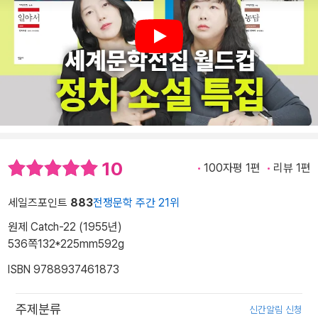
Play
10
100자평 1편
리뷰 1편
세일즈포인트
883
전쟁문학 주간 21위
원제 Catch-22 (1955년)
536쪽
132*225mm
592g
ISBN 9788937461873
주제분류
신간알림 신청