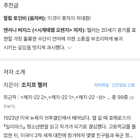
추천글
필립 토인비 (옵저버):
이것이 풍자의 위대함!
앤서니 버지스 (<시계태엽 오렌지> 저자):
헬러는 20세기 광기를 표
현할 가장 훌륭한 수단이 언어에 의한 소통을 부조리하게 붕괴
시키는 길임을 멋지게 과시했다.
저자 소개
지은이:
조지프 헬러
저자파일
신간알림 신청
최근작 :
<캐치-22 2>
,
<캐치-22 1>
,
<캐치-22 -상>
… 총 99종
(모
두보기)
1923년 미국 뉴욕의 브루클린에서 태어났다. 열 살 때 호메로스의
『일리아스』 청소년판을 읽고 작가가 되기로 결심했다. 고등학교를 졸
업한 뒤, 미국이 2차 세계 대전에 참가하자 몇몇 친구들과 육군 항공