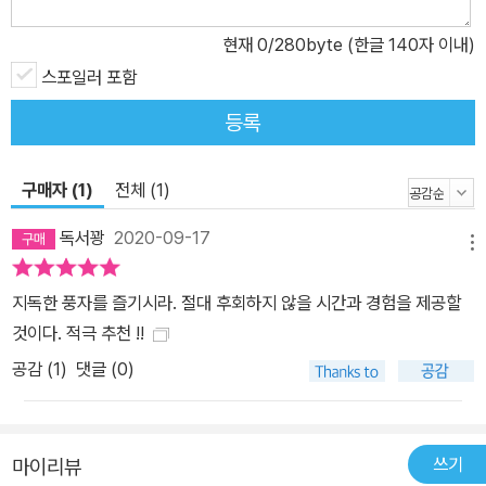
로 미치지는 않았어.” Catch-22는 구체적으로 무슨 의미일까? Cat
ch에는 ‘잡다’라는 뜻 이외에도 ‘노림수’와 ‘속임수’와 ‘묘수’ 그리고
현재
0
/280byte (한글 140자 이내)
낚시를 해서 잡은 ‘월척 대어’, ‘횡재’ 심지어 여자가 낚은 ‘대단한 남편
스포일러 포함
감’ 따위의 온갖 의미가 즐비하다. 예를 들어 조너선 R. 엘러가 「캐치
등록
22의 탄생 비화」에서 언급한 《뉴욕 타임스》 광고 문안 “What’s the
Catch?(캐치가 뭘까요?=함정이 뭘까요?=무엇이 솔깃할까요?”)
가 독자의 눈길을 끈 이유도 그런 애매함(catch)을 미끼로 삼은 노림
구매자 (1)
전체 (1)
수(catch)였다. 도대체 무슨 의미로 캐치라는 단어를 썼는지 헷갈려
독서꽝
2020-09-17
궁금한 사람들은 호기심을 풀기 위해 광고 문안을 끝까지 열심히 읽
메뉴
어야 했다. 헬러의 기고문 「『캐치-22』라는 대어를 낚아 올리기」에서
지독한 풍자를 즐기시라. 절대 후회하지 않을 시간과 경험을 제공할
원투(遠投) 낚시 용어인 reel(줄을 감다)을 사용한 목적은 그의 소설
것이다. 적극 추천 !!
을 ‘월척 대박(catch)’이라는 의미로 활용한 암시 용법이었고, 넬슨
올그런의 「속임수」는 ‘대성공(big catch)’을 곁말로 썼다. 스터즈 터
공감 (
1
)
댓글 (0)
클 평론의 제목 「22항 속임수는 탁월한 월척이다」 역시 비슷한 용법
이다. 그런가 하면 쉽게 풀릴 듯싶으면서도 좀처럼 해결이 나지 않는
‘걸림돌’이나 꼼짝달싹 못하게 만드는 ‘함정’과 ‘올가미’와 ‘약점’ 역시
쓰기
마이리뷰