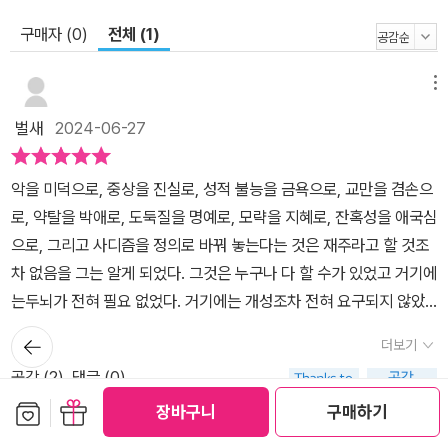
캐치라고 한다. 그래서 캐치라고 하면 무슨 뜻인지 아리송해 어떻게
해야 옳은지 까다롭기 짝이 없는 “함정이 있는 난관”이나, 전염성이
구매자 (0)
전체 (1)
강해서 쉽게 현혹되어 ‘덩달아 따라하도록’ 귀가 솔깃하게 만드는 ‘거
짓말’이나 ‘선동 구호’까지 함축한다. 영어권에서 모순에 가득 찬 관료
메뉴
제도 따위를 일컫는 보통명사가 되어 버린 ‘캐치-22’의 캐치는 이 소
벌새
2024-06-27
설에서 ‘조항’과 ‘함정’을 동시에 뜻하는 동음이의 기법으로 쓰였다.
말하자면 Catch-22의 순진무구한 표면적 의미는 ‘22항’이지만 여
악을 미덕으로, 중상을 진실로, 성적 불능을 금욕으로, 교만을 겸손으
기에 속임수(catch)가 숨어 있다. “기쁜 소식(good news)과 나쁜
로, 약탈을 박애로, 도둑질을 명예로, 모략을 지혜로, 잔혹성을 애국심
소식(bad news) 가운데 어느 쪽 얘기를 먼저 듣고 싶으냐.”라는 흔
으로, 그리고 사디즘을 정의로 바꿔 놓는다는 것은 재주라고 할 것조
한 표현에서 좋은 말 뒤에 숨겨 놓은 나쁜 소식을 캐치(catch)라고도
차 없음을 그는 알게 되었다. 그것은 누구나 다 할 수가 있었고 거기에
한다. 당근과 채찍의 선동적 설득에서 사탕발림부터 해 놓고 내미는
는두뇌가 전혀 필요 없었다. 거기에는 개성조차 전혀 요구되지 않았
채찍의 노림수나 속임수 역시 그런 둔갑을 부리는 요물(catch)이다.
다.- P268
뒤로가
이런 말장난은 영문 글쓰기에서 간접 비유, 직접 비유, 인유 등과 더불
더보기
기
어 매우 자주 쓰이는 흔하디흔한 문학적 기법이다. 캐치-22는 이런
공감 (
2
)
댓글 (0)
모든 의미가 뒤엉켜 난장을 벌이는 표현으로, 실제로는 존재하지 않
보관함담기
선물하기
장바구니
구매하기
는 법조항이지만 그 위력은 어떤 법보다도 대단하다. 헬러는 1941년