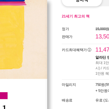
21세기 최고의 책
정가
15,000
13,5
판매가
11,4
카드최대혜택가
알라딘 
최대 1만
시) / 
1만원 
마일리지
750원(5
+ 5만원
배송료
유료 (도