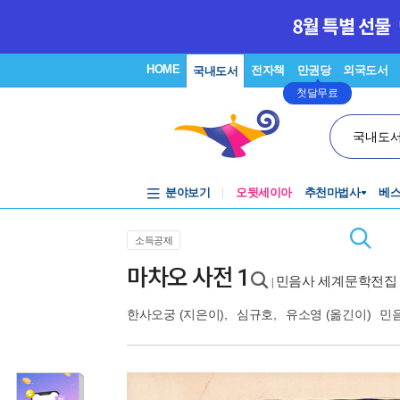
HOME
전자책
만권당
외국도서
국내도서
첫달무료
국내도
분야보기
오뒷세이아
추천마법사
베
소득공제
마차오 사전 1
민음사 세계문학전집 
|
한사오궁
(지은이),
심규호
,
유소영
(옮긴이)
민