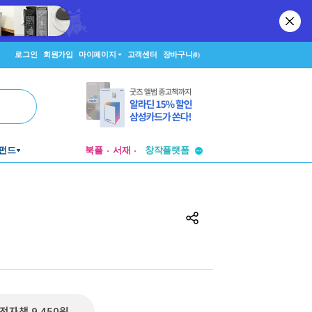
로그인
회원가입
마이페이지
고객센터
장바구니
(0)
펀드
북플
서재
투비컨티뉴드
창작플랫폼
투비컨티뉴드