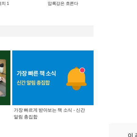
백치 1
압록강은 흐른다
가장 빠르게 받아보는 책 소식 - 신간
경기컬처패스 1만원 
알림 총집합