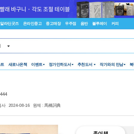
알라딘굿즈
온라인중고
중고매장
우주점
음반
블루레이
커피
서
스트
새로나온책
이벤트
정가인하도서
추천도서
작가와의 만남
북
444
음사
2024-08-16
원제 : 馬橋詞典
종이책