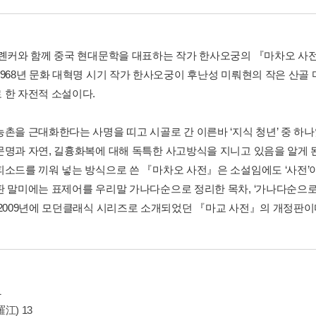
옌롄커와 함께 중국 현대문학을 대표하는 작가 한사오궁의 『마차오 사
1968년 문화 대혁명 시기 작가 한사오궁이 후난성 미뤄현의 작은 산
 한 자전적 소설이다.
농촌을 근대화한다는 사명을 띠고 시골로 간 이른바 ‘지식 청년’ 중 하
문명과 자연, 길흉화복에 대해 독특한 사고방식을 지니고 있음을 알게 된
피소드를 끼워 넣는 방식으로 쓴 『마차오 사전』은 소설임에도 ‘사전’
판 말미에는 표제어를 우리말 가나다순으로 정리한 목차, ‘가나다순으로
 2009년에 모던클래식 시리즈로 소개되었던 『마교 사전』의 개정판이
1
江) 13