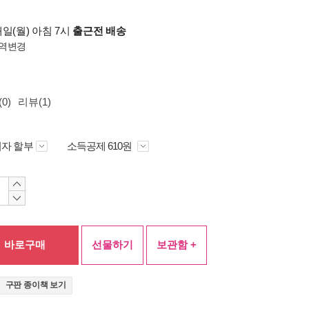
일(월) 아침 7시
출근전 배송
역변경
0)
리뷰(1)
자 할부
소득공제 610원
바로구매
선물하기
보관함 +
구판 종이책 보기