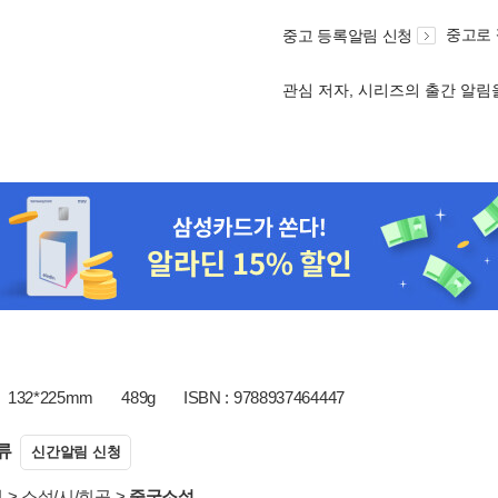
중고로
중고 등록알림 신청
관심 저자, 시리즈의 출간 알
132*225mm
489g
ISBN : 9788937464447
류
신간알림 신청
서
>
소설/시/희곡
>
중국소설