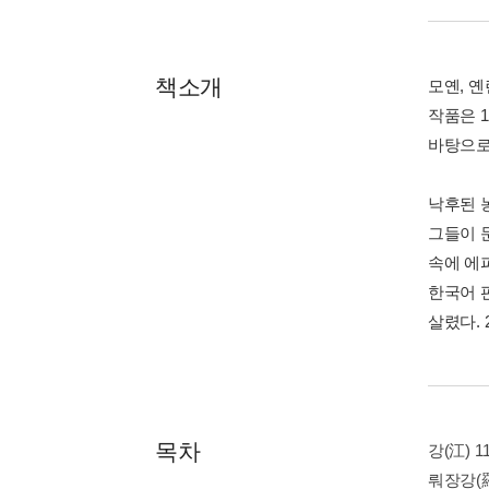
책소개
모옌, 
작품은 
바탕으로
낙후된 
그들이 
속에 에
한국어 
살렸다.
목차
강(江) 1
뤄장강(羅