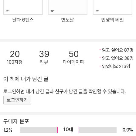
많다. 직업을 선택하는 데 갈등을 느끼며 경제적 어려움에 시달리기
도 한다. 하지만 이런저런 우여곡절을 겪은 다음 주인공은 마침내 깨
달과 6펜스
면도날
인생의 베일
달음의 순간을 가지면서 나름의 인생관을 확립한다. 필립도 바로 이
러한 주인공의 유형에 해당한다. 그는 섬세하고 민감한 성격을 가진
인물로서 (그의 불구는 그의 영혼을 더욱 예민하게, 심지어는 병적으
로 만든다.) 다른 교양소설들의 주인공들처럼 여러 문제적 과정을 통
읽고 싶어요 87명
20
39
50
해 삶에 대한 깨달음을 얻게 되는 것이다. ─ 송무, 「작품 해설」 에서
읽고 있어요 38명
100자평
리뷰
마이페이퍼
읽었어요 213명
이 책에 내가 남긴 글
로그인하면 내가 남긴 글과 친구가 남긴 글을 확인할 수 있습니다.
로그인하기
구매자 분포
10대
0.9%
1.2%