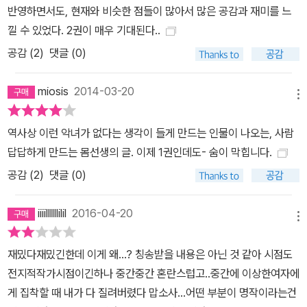
반영하면서도, 현재와 비슷한 점들이 많아서 많은 공감과 재미를 느
낄 수 있었다. 2권이 매우 기대된다..
공감 (
2
)
댓글 (0)
miosis
2014-03-20
메뉴
역사상 이런 악녀가 없다는 생각이 들게 만드는 인물이 나오는, 사람
답답하게 만드는 몸선생의 글. 이제 1권인데도- 숨이 막힙니다.
공감 (
2
)
댓글 (0)
iiiillllllilil
2016-04-20
메뉴
재밌다재밌긴한데 이게 왜...? 칭송받을 내용은 아닌 것 같아 시점도
전지적작가시점이긴하나 중간중간 혼란스럽고..중간에 이상한여자에
게 집착할 때 내가 다 질려버렸다 맙소사...어떤 부분이 명작이라는건