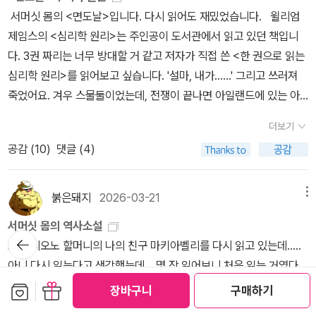
그림 공부를 시작했으나, 자신의 능력한계를 깨닫고 포기, 결국 의사
어. 자넨 보통 이상의 화가가 되지는 못할 거야. (415쪽) - 이렇게 말
지 사뭇기대조차 된다.번역도 상당히 잘 된 것 같아서 읽는 재미가 더
유부단하고, 무능하며, 앞을 내다보지 못하고, 의지가 약하다는 거겠
서머싯 몸의 <면도날>입니다. 다시 읽어도 재밌었습니다. 윌리엄
공부를 시작한다, 그와 중에 밀드레드라는 여종업원을 만나면서 벌어
하고 싶군요. 남의 충고에 따라 옳은 일을 하여 얻는 것보다 스스로 애
쏠쏠하다. 세대마다 역사를 새로 써야 한단다.그 새로 쓰기를 통해 당
죠.”---------- <인간의 굴레에서 1>, 424쪽. ---------- 백부는
제임스의 <심리학 원리>는 주인공이 도서관에서 읽고 있던 책입니
지는 사랑과 절망의 과정들은독자로 하여금 분노까지 일으키게 한다.
쓰다 잘못한 실수를 통해 더 많은 것을 얻을 수 있다고요. 저는 제 하
대의 역사로 정립되듯, 번역문학도 마찬가지라네. 세대마다 문학의고
필립이 유산으로 상속받은 재산을 관리하고 있었는데 이젠 필립이 쓸
다. 3권 짜리는 너무 방대할 거 같고 저자가 직접 쓴 <한 권으로 읽는
어떻게 매번 자신을 이용하는 팜므파탈의 그여자에게 서 헤어나오지
고 싶은 것을 해본 거예요. 그리고 이제 생활을 정돈해도 나쁠 것 없구
전은 새로 번역되어야 한다고 편집위원말에 적혀 있다. 그래선가, 이
돈이 충분하지 않다는 것을 명심하라고 했다. “어쨌든 너도 인정할
심리학 원리>를 읽어보고 싶습니다. '설마, 내가......' 그리고 쓰러져
못하는지.결국 사랑이란 이성의 지배가 아닌 감정의 문제인둣하다.배
요. (425쪽)
렇게 재미있게 읽어지는이유가!!!끈적하고 무더운, 습한지난 일요일,
건 인정해야 한다. 네가 그림 공부를 하겠다고 했을 때 내가 반대를 했
죽었어요. 겨우 스물둘이었는데, 전쟁이 끝나면 아일랜드에 있는 아
려심많고, 온화하고, 따뜻한 여자 노라 대신 차갑기 그지없고, 천박하
천곡사의 그 오르막을 오르는데,무덥고 습한 날은자전거타기가더 고
는데 역시 내 말이 옳았다는 것 말이다.”“그 점은 잘 모르겠어요. 하지
가씨와 결혼할 거라고 그랬는데......' -p92 전쟁터에서 주인공 래리
며, 안하무인,성격이상 , 머리가 텅빈 밀드레드에게 빠져드는지, 뻔히
더보기
역인데다 천곡사의 그 오르막들이란 나의 인내를 시험하기딱 좋은곳
만 이렇게 말하고 싶군요. 남의 충고에 따라 옳은 일을 하여 얻는 것보
는 가장 친한 친구의 죽음을 목격합니다. 굉장히 리얼하게 느껴졌습
보이는 불행을 택하는 사랑의 감정들이란.. 이 밀드레드 때문에 , 자
공감 (
10
)
댓글 (4)
이여서 그날도쉬었다 갈까를 속으로 수 번 전주는데 문득 떠오르는
다 스스로 애쓰다 잘못한 실수를 통해 더 많은 것을 얻을 수 있다고요.
니다. 정말 죽기 전에 '설마, 내가......' 라는 말을 내뱉을 거 같습니다.
신의 재산도 점점 줄어들고 , 초조한 마음에 주식투자해서 날리고, 결
이름이글쎄,패니 프라이스가아닌가!의식주의 해결이 막혀 죽음을 택
저는 제 하고 싶은 것을 해본 거예요. 그리고 이제 생활을 정돈해도 나
전쟁은 잔혹합니다. 없어졌으면 하는데 그렇지 않습니다. 남의 목숨
국 궁핍으로 인해 의학 공부도 중단하게되는 과정들은, 100여년전의
한 그녀에 비하면 난 얼마나 다행스러운가! 이깟오르막을완주할 인내
쁠 것 없구요.”---------- <인간의 굴레에서 1>, 425쪽. ---------
을 가지고 전쟁하기는 쉬운 일입니다. 전쟁을 일으킨 사람들은 젊은
붉은돼지
2026-03-21
메뉴
삶도 우리와 별다른게 없다아니 그이전의 시대도 다름이 없다는것은
정도는 있어야지 라는 생각이 드니 참을성이 어느새 길러지는 것이
- 필립은 남의 말에 따라 현명한 삶을 살기보다 스스로 선택한 삶에
청년들의 죽음에 책임을 지지 않습니다. '내가 제안하는 삶이 당신이
확실하다.결국 먹고 살려고, 점원도 하면서 유산을 물려받고자, 백부
서머싯 몸의 역사소설
다.책이 주는 또다른 힘이다.^^-늦게사 줄 친 두 문장,*결국은 남들과
서 교훈을 얻으면서 깨달아 가는 게 나은 것 같다고 생각했다. 그리고
생각하는 것보다 얼마나 더 풍성한지 설명할 수 있다면 얼마나 좋을
뒤로가
가 빨리 죽게 하는 방법을 늘 고민하는 주인공의 모습을 보면서.. 우리
요즘 시오노 할머니의 나의 친구 마키아벨리를 다시 읽고 있는데.....
기
똑같이 행동해야 한다는 것을 배우기 위해서라면 아무리 두터운 책을
그것이 인생이라고 생각했다. 원래 인생이란 시행착오의 인생인 것이
까. 정신적 세계를 추구하는 삶이 얼마나 즐겁고, 얼마나 많은 것을 경
네 인생이란게, 꿈,열정, 부, 사랑 이런 굴레로 부터 한시도 자유롭지
아니 다시 읽는다고 생각했는데....몇 장 읽어보니 처음 읽는 거였다.
읽어보았자 쓸모가 없다.*그러고 보면 사람이란 생각하는 대로 행동
다. 3. 무의미한 인생 필립은 동방의 어떤 임금 얘기가 생각났다.
험할 수 있는지 당신에게 알려 줄 수만 있다면...... 그건 정말 끝없는
않다는 것을 느꼈고, 인생 별거 없다는 생각이 자꾸드네요.. 그냥 이렇
ㅜㅜ 로마인이야기도 다 읽었다고 생각했는데 역시 그게 아니었다.,,,
보관함담기
선물하기
하는 것이 아니라 자기가 되먹은 대로 생각하는 것같기만 하다.
장바구니
구매하기
인간의 역사를 알고 싶었던 이 임금은 한 현자를 시켜 오백 권의 책을
즐거움이고, 말로 형언하기 힘든 행복이야. 그것에 비유할 수 있는 것
게 열심히살아낼수 밖에 다른 길은 없다는 ...
한심한 인사가 혼자 상상 속에서 공상 속에서 책을 읽는 모양이다. 뭐
가져오게 했다. 나라 일로 바빴던 왕은 책들을 간단히 요약해 오라고
이 하나 있어. 바로 홀로 비행기를 타고 하늘을 날 때의 기분이지. 높