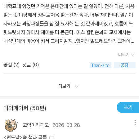
있단는 점에서 그의 작품들이고전에 들어가는것이 절대 무리가 아니
하게 된다. 돈과 명예, 여자, 종교. 이러한 굴레들로부터 자유를 찾아
대학교때 읽었던 기억은 온데간데 없다는 걸 알았다. 전혀 다른, 처음
대한 열정이 있었다. 필립은 일을 그만두고 파리로 가서 화가가 되기
라는 점이다 인간의 굴레는 자전적 적 소설이며, 많은 부분이 작가의
나가는 필립을 보며 우리의 인생을 반추하게 된다. 그가 만난 수많은
읽는 것 마냥해서 정말로처음 읽는건가 싶다. 너무 재미난다. 필립이
로 한다. 케어리 씨 내외(백부 내외)는 화가가 되겠다는 필립의 생각
자전적 부분과 일치 하며, 예를 들어 주인공 필립이 9세에 고아가되
사람들은 그를 스쳐 지나며 필립에게 크고 작은 영향을 미치는 것처
자라오는 과정과정들을 참 잘 묘사해 둔 것 같아재미있고, 흐름이 느
에 충격을 감추지 않았다. 아버지 어머니가 모두 신사 집안이셨다는
며, 사제인 백부 손에서 양육되고 , 기독교 스쿨에 들어가고, 왼쪽발이
럼 우리가 만나고 헤어지는 사람들을 통해 지금의 나, 그리고 미래의
릿느릿하지 않아서 재미를 더 돋군다. 미스 윌킨슨과의 교제에서는
것을 잊어선 안 된다, 그림 그리는 일이 어찌 버젓한 직업이겠느냐, 세
틀어진 불구 여서 늘 이부분을 의식하며 살게 되므로 이 핸디캡이 컴
내가 될 것이다. 교야 작가의 삶을 모티프로 시작되어 뒤로 갈수록
내심반대의 마음이 커서 그러지말지...했지만 밀드레드와의 교제에서
상 제멋대로 사는 사람들이나 택하는, 남 부끄럽고, 부도덕한 직업이
플렉스로 작용해서 대인관계에도 어려움을 겪게된다.하지만 ,오히려
많은 허구를 추가한 이 이야기를 통해 당시 유럽의 생활상을 조금이
는 그동안 궁금해하던 부분이다소 해소되었다.이상이 그렇고, 소크라
다,고 그들은 말했다. 게다가 파리라니!“내가 이 문제에 관여할 수 있
이런 약점등이 성격등을 더 배려심있게 만들고, 겸손해지므로 타인들
더보기
나마 알 수 있었고, 평범한 사람들이 살면서 겪게 되는 많은 일들, 우
테스가 그렇고,소설이나 연속극이 그렇고,연예계의 뒷담화들이가끔
는 한, 널 파리에 보내지는 않겠다.” 사제는 단호하게 말했다. -------
이 주인공을 다 좋아하게 되는역할이 된것도 부인할수 없다 약점이
연한 기회를 통해 전혀 다른 삶을 살게 되는 부분들이 흥미롭게 다가
공감 (
2
)
댓글 (0)
그러하듯 영리한 사람들이 어울리지 않는 전혀 엉뚱한 인연을맺게 되
--- <인간의 굴레에서 1>, 286쪽. ---------- 백부의 완강한 반대
괴로우면서도 오히려 자아 극복의 계기가되는점이다. 그런데, 어린
왔다. 최근에 읽은 책들 중 가장 인상 깊은 책이다. 생각보다 많은 작
는 이유가 뭘까싶었는데, 필립이 밀드레드에게서 헤어나질 못하던 부
를 무릅쓰고 필립은 그림을 배우기 위해 파리로 간다. 그곳에서 2년
시절 남의 놀림을 받고, 혹은 자기가 좋아했던 친구가, 마지막에는 치
품을 남긴 몸의 저서 중 <<작가 수첩>>이라는 에세이를 읽고 싶어졌
분을 보니그럴수도 있겠다로 여겨지는것이다.독서를많이 하는 필립-
동안 그림을 공부한다. 하지만 자신에겐 재능이 없음을 깨닫고 화가
더보기
명적인 약점을 놀리는 장면등은 가슴이 아팠고, 믿음으로 극복될수있
다. - 최근 필립의 마음을 사로잡은 생각이 하나 있었다. 사람은 한
역시 책을 많이 읽는구나!끄덕끄덕여지는 부분이다. 청년기를몇 개의
의 길을 포기하고 만다. 그리고 의사가 되기로 한다. 그런 필립에게
다는 순진함으로, 자기전에 자신의 다리가 정상이 되기를 기도하며,
번 살 뿐이니, 성공적으로 사는 것이 중요하다는 것이었다. 물론 돈을
직업을 전전하다 다시 의사로 돌린 그의생이앞으로 2권에선 어떻게
백부가 말했다. “이제 너는 어린애가 아냐. 자리를 잡고 안정할 생각
다음날 자신의 다리를 더듬어보고 절망하는 부분은 가슴이 메어왔
쓰기
마이페이퍼 (50편)
벌거나 명성을 얻어 성공하는 것은 중요하지 않다고 보았다. 무엇을
전개되어질것인가가 거듭 궁금해진다.이 나라, 저 나라를 전전할 수
을 해야지. 처음에는 공인회계사가 되겠다고 우겼다가 곧 싫증을 내
다. 고등학교 졸업후 신학대학을 졸업하고 사제가 되라는 백부와 교
성공적인 삶으로 보아야 할지 분명하지는 않았지만, 다양한 체험, 자
있으며, 세계의 사람들과관계할 수 있고,이것저것 해보고 싶은 걸 해
고 화가가 되고 싶다고 했다. 그런데 이제 또 멋대로 생각을 바꾸다니.
장의 권고를 뿌리치고,자유분방하게 살고 자신의 삶의 목적을 찾고
고양이라디오
2026-03-28
메뉴
기 능력을 최대한 활용하는 것이 아닐까 하는 생각이 들었다. (407
볼 수 있다는 것은 21세기를 맞이한 지금도 한국의청년들로선 쉽지
그건 말이다, 네가 ……”그는 필립의 성격적 결함을 정확히 지적하는
자, 처음에는 회계사가되기위한 도제 수업, 그후 자신의 열망을 쫒아
쪽) - 자네가 내게 보여준 그림들에는 재능은 없네. 열성과 지성은 있
않을 부분이다. 이러한 경험들이 필립이 살아가는데 어떤 영향을 줄
말을 찾으려고 잠시 머뭇거렸다. 필립이 대신 말끝을 맺어주었다. “우
<면도날>속 책과 글들