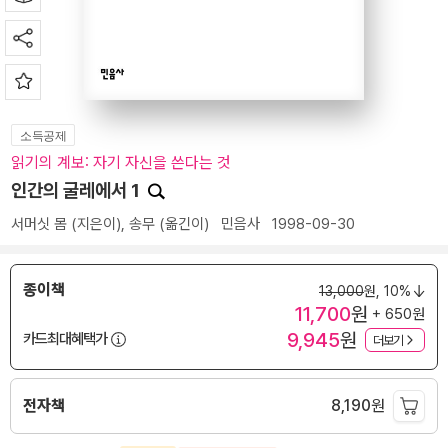
소득공제
읽기의 계보: 자기 자신을 쓴다는 것
인간의 굴레에서 1
서머싯 몸
(지은이),
송무
(옮긴이)
민음사
1998-09-30
종이책
13,000
원,
10%
11,700
원
+ 650원
9,945
원
카드최대혜택가
더보기
전자책
8,190
원