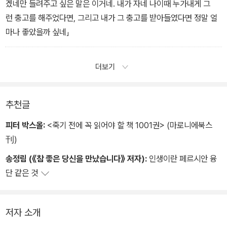
각을 세상 사람들에게 강제하게 되면 세상은 우리를 위대한 화가라
겠네만 들려주고 싶은 말은 이거네. 내가 자네 나이때 누가내게 그
고 부르지. 그러지 못하면 사람들은 우리를 무시해. 그러나 우리 자신
런 충고를 해주었다면, 그리고 내가 그 충고를 받아들였다면 정말 얼
은 마찬가지야.
마나 좋았을까 싶네」
위대하다든가 시시하다든가에 아무런 의미도 부여하지 않으니까. 우
리가 그리고 난 다음에 일어나는 일은 중요하지 않아. 그리는 동안 우
더보기
리는 그림을 통해 얻을 수 있는 것을 다 얻었으니까
추천글
피터 박스올:
<죽기 전에 꼭 읽어야 할 책 1001권> (마로니에북스
刊)
송정림 (《참 좋은 당신을 만났습니다》 저자):
인생이란 페르시안 융
단 같은 것
저자 소개