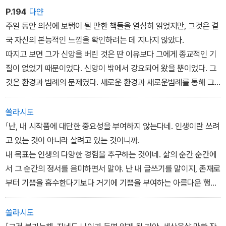
P.194
다얀
주일 동안 의심에 보탬이 될 만한 책들을 열심히 읽었지만, 그것은 결
국 자신의 본능적인 느낌을 확인하려는 데 지나지 않았다.
따지고 보면 그가 신앙을 버린 것은 딴 이유보다 그에게 종교적인 기
질이 없었기 때문이었다. 신앙이 밖에서 강요되어 왔을 뿐이었다. 그
것은 환경과 범례의 문제였다. 새로운 환경과 새로운범례를 통해 그
는 자신을 발견할 수 있었다. 그는 어린 시절의신앙을 간단히 벗어던
져 버렸다. 마치 몸에 맞지 않게 된 외투처럼. 비록 깨닫지는 못했지
쏠라시도
만 신앙이 오랫동안 그를 지탱해 왔던지라, 그것을 버리고 나자, 처음
「난, 내 시작품에 대단한 중요성을 부여하지 않는다네. 인생이란 쓰려
에는 삶이 낯설고 외롭게 보였다. 지팡이에 의지해 오던 사람이 갑자
고 있는 것이 아니라 살려고 있는 것이니까.
기 지팡이 없이 걷게된 기분이었다. 낮은 더 춥고, 밤은 더 외롭게 느
내 목표는 인생의 다양한 경험을 추구하는 것이네. 삶의 순간 순간에
껴졌다. 하지만 벅찬 감격이 그를 버티게 해주었다. 삶이 더 아슬아슬
서 그 순간의 정서를 음미하면서 말야. 난 내 글쓰기를 말이지, 존재로
한 모험으로 여겨졌다. 이윽고, 내던져버린 지팡이, 벗어버린 외투
부터 기쁨을 흡수한다기보다 거기에 기쁨을 부여하는 아름다운 행위
가 오히려 힘겨운 짐이 아니었던가 하고 생각되었다. 그에게 신앙
라고 보네. 후세의 문제는 말일세후세따윈 상관없네」필립은 미소지었
의 핵심을 이루었던 부분은 수년 동안 강요되었던 종교의 의례였다.
다. 이 삶의 예술가가 써내는 것은 형편없는 화가의 졸작 이상의 것
쏠라시도
이 되지 못한다는 것은 금방 알 수 있었기 때문이다. 크론쇼는 물끄러