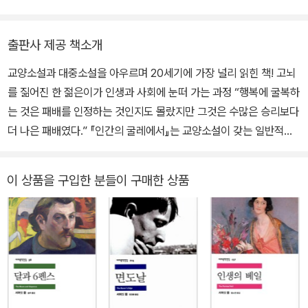
외에도 대표작으로 《과자와 맥주》, 《극장》, 《면도날》 등과 단편집
《사유의 공간》(공저) 등이 있으며 역서로는 서머싯 몸의 《달과 6펜
《나뭇잎의 하늘거림》, 희곡 〈프레더릭 부인〉, 〈순환〉 등이 있다.
스》 《인간의 굴레》 등이 있다.
출판사 제공 책소개
교양소설과 대중소설을 아우르며 20세기에 가장 널리 읽힌 책! 고뇌
를 짊어진 한 젊은이가 인생과 사회에 눈떠 가는 과정 “행복에 굴복하
는 것은 패배를 인정하는 것인지도 몰랐지만 그것은 수많은 승리보다
더 나은 패배였다.” 『인간의 굴레에서』는 교양소설이 갖는 일반적인
패턴을 가지고 있다. 교양소설의 주인공은 흔히 보통 사람보다 예민
한 지성과 감성을 가진 사람이다. 그는 불행한 유년 시절을 보내고, 세
이 상품을 구입한 분들이 구매한 상품
대간의 갈등을 체험하며, 자기가 속한 곳의 편협성에 괴로움을 느끼
는데 이러한 것들이 그의 정신을 더 예민하고 고독하게 만든다. 학교
를 다니기는 하지만 학교 교육은 그의 정신을 충족시켜 주지 못한다.
그래서 더 큰 사회로 나가 스스로의 힘으로 세상을 공부한다. 그 과정
에서 인생의 여러 안내자와 충고자를 만나지만 잘못된 안내자를 만나
시행착오를 겪기도 한다. 신앙의 문제는 보통 가장 중요한 고민거리
가운데 하나이다. 사랑에 눈을 뜨기도 하지만 고통으로 끝나는 수가