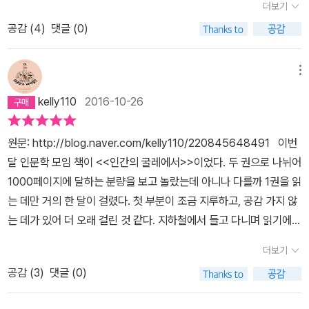
개 짐작할 수 있다는 것이었다. 그러고 보면 사람이란 생각하는대로
더보기
은 위선자가 아니면 바보야. 돈이란 제 육감과 같아. 그게 없이는 다른
으로 살 수 있을 정도는 있어야지. 나는 말이야, 글을 쓰건 그림을 그
떻게 죽나보자. 란 마음이 된다. 신의 마음이 이런걸까.몸은 대단한 이
다. ---------- <인간의 굴레에서 2>, 94쪽. ---------- 필립은 두
행동하는 것이 아니라 자지가 되어먹은 대로 생각하는 것 같기만 하
오감을 제대로 사용할 수가 없지. 적정한 수입이 없으면 인생의 가능
리건 예술하는 사람이 먹고 사는 일을 자기 예술에만 의존한다면 그
공감 (
4
)
댓글 (0)
야기꾼이다.그가 써내려가는 이야기가너무 싫고 짜증나는데도피할
사람이 자기 몰래 만날 계획을 세웠을지 모른다고 생각했다. 자꾸 둘
다. 진리란 사상과는 아무 관계도 없다. 진리라는 것은 존재하지 않는
성 가운데 절반은 막혀버리네. 딱 한 가지 조심해야 할 것은 한푼 벌면
런 사람을 정말 가련하게 보네.” (p.414~415)
수가 없다.타고난 이야기꾼이다.인간의 굴레 속에서, 인간을 경멸하
이서 서로 좋아하는 것 같다고 의심했다. 그리고 그 의심은 적중했다.
다. 사람은 저마다 철학자이며, 과거의 위대한 인물들이 세워놓은 정
한푼이상 쓰지 않아야 한다는 거야. 예술가에겐 가난이 제일 좋은 채
게 만들고 어쩔수없이 가여워하게 만든다.첫문장,희끄무레하게 날이
결국 필립은 자기 친구인 그리피스에게 밀드레드를 빼앗기고 만다.
메뉴
교한 사상 체계라는 것도 그것을 쓴 본인들에게만 의미가 있을 뿐이
찍이 된다는 말들을 하잖나. 그렇게 말하는 사람들은 가난의 쓰라림
밝았다.
제일 속이 상했던 점은 그리피스의 배반이었다. ---------- <인간
다. 중요한 것은 요컨대 자기가 어떤 사람인가를 발견하는 일이며, 그
kelly110
2016-10-26
을 직접 겪어보지 못해서 그래. 가난이 사람을 얼마나 천하게 만드는
의 굴레에서 2>, 111쪽. ---------- 필립은 고통스러워한다. 이렇게
리고 나면 철학 체계는 저절로 형성되어 나왔던 것이다. p431엇, 밑
지 몰라. 사람을 끝없이 비굴하게 만드네. 사람의 날개를 꺾어버리고,
그가 고통스럽게 된 이유는 신뢰하는 노라를 버리고 신뢰하지 않는
줄긋기 기능이 없어졌나?
원문: http://blog.naver.com/kelly110/220845648491 이번
암처럼 사람의 영혼을 좀먹어 들어가지. 부자가 되어야 한다는 건 아
밀드레드를 택했기 때문이다. 안전한 행복을 버리고 불안전한 행복을
달 인문학 모임 책이 <<인간의 굴레에서>>이었다. 두 권으로 나뉘어
니야. 하지만 적어도 품위를 유지할 수 있는 정도, 방해받지 않고 일을
택했기 때문이다. “노라와 행복해지고 싶기보다 밀드레드와 불행해
1000페이지에 달하는 분량을 보고 놀랐는데 아니나 다를까 1권을 읽
할 수 있고, 너그럽고 솔직할 수 있을 정도, 그리고 독립적으로 살 수
지고 싶은 것이다.”라고 자신의 마음을 정리하지 않았던가. 필립은 다
는 데만 거의 한 달이 걸렸다. 첫 부분이 조금 지루하고, 공감 가지 않
있을 정도는 있어야지. 나는 말이야, 글을 쓰건 그림을 그리건 예술하
시 똑같은 상황에 처한다고 해도 똑같은 선택을 하게 되리라. 왜냐하
는 데가 있어 더 오래 걸린 것 같다. 지하철에서 들고 다니며 읽기에
는 사람이 먹고 사는 일을 자기 예술에만 의존한다면 그런 사람을 정
면 인간을 움직이게 하는 것은 현명한 판단을 할 수 있는 이성이 아니
무거워서인지 가벼운 책들에 밀려 읽지 못하다가 모임 날을 며칠 앞
말 가련하게 보네.
라 하고 싶은 대로 하게 만드는 마음인 것이다. 그 ‘어쩔 수 없는 마
더보기
두고 속도를 내어 다 읽을 수 있었다. 의외로 뒤로 갈수록 책장이 술술
음'의 힘은 강력한 것이다. 2. 시행착오의 인생 선천적으로 다리
공감 (
3
)
댓글 (0)
넘어가고 재미가 있었다. 일전에 서머셋 몸의 <<달과 6펜스>>를 보
가 불구인 필립은 어릴 때 부모를 잃어 백부의 집에서 자란다. 자식이
며 작가의 문장력과 이야기 만들어내는 능력을 감탄했는데 이번 책을
없는 백모는 필립을 친자식처럼 여기고 사랑한다. 하지만 사제였던