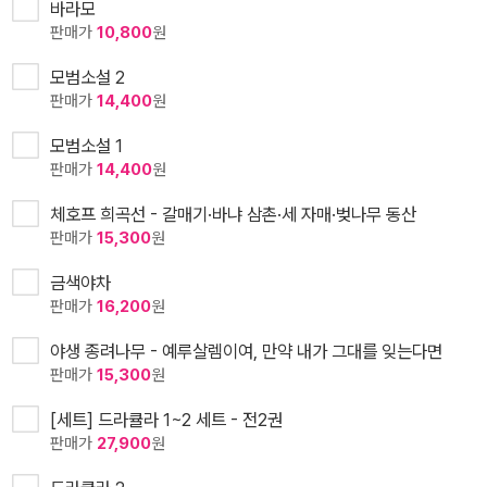
바라모
판매가
10,800
원
모범소설 2
판매가
14,400
원
모범소설 1
판매가
14,400
원
체호프 희곡선 - 갈매기·바냐 삼촌·세 자매·벚나무 동산
판매가
15,300
원
금색야차
판매가
16,200
원
야생 종려나무 - 예루살렘이여, 만약 내가 그대를 잊는다면
판매가
15,300
원
[세트] 드라큘라 1~2 세트 - 전2권
판매가
27,900
원