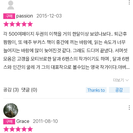
통해 다시 한 번 확인할 수 있었다. 달과 6펜스가 천재의 이야기라
메뉴
백부는 필립에게 정을 주지 않고 엄격하게 대하기만 한다. 필립은 학
면 이 책은 평범한 사람이 겪는 인생의 굴곡에 대한 것이다. 부모를 일
교를 우등으로 마친 다음 옥스퍼드에 진학하는 것도 나쁘지 않겠지만
passion
2015-12-03
찍 여의고 사제인 백부의 손에서 자라는 절뚝발이 필립은 부족한 사
학교를 그만두기로 한다. 학교를 다니는 게 싫었다. 필립은 런던에 가
랑과 콤플렉스로 인해 불우한 학창 시절을 보낸다. 머리는 좋아 학업
서 ‘공인회계사’라는 직업을 갖기 위한 일을 배운다. 하지만 필립은 자
각 500여페이지 두권의 이책을 거의 한달이상 보았나보다.. 퇴근후
에는 뒤지지 않으나 그는 남들이 부러워하는 학교에 진학해 종교인이
기가 사무실에서 장부 계산이나 하는 이런 일보다는 더 훌륭한 일에
짬짬이, 또 매주 부커스 책이 중간에 끼는 바람에, 읽는 속도가 너무
되고 싶은 생각이 없다. 남은 학창 시절을 스스로 마무리하고 독일에
어울린다는 생각이 들었고, 장부 계산과 같은 일을 자기가 썩 잘해 내
늘어지는 바람에 많이 늦어진것 같다. 그래도 드디어 끝냈다. 서머셋
가 백부가 주는 돈으로 지식을 쌓아 나가던 중 갑자기 미술 공부가 하
지 못한다는 걸 알고 창피스러워 한다. 그런 필립에게 헤이워드가 다
모옴은 고갱을 모티브로한 달과 6펜스의 작가이기도 하며 , 달과 6펜
고 싶어져 파리로 가고자 한다. 백부의 반대에도 불구하고 파리에 가
음과 같이 편지를 보냈다. (…) 인생을 살 만하게 해주는 것은 세상에
스와 인간의 굴레 가 그의 대표작으로 볼수있는 영국 작가이다.아버
자유로움에 취해 있었던 필립은 그림으로 성공한 사람이 많지 않고,
두 가지뿐일세. 예술과 사랑이지. 난 자네가 사무실에 앉아 장부 따위
지는 파리의 영국대사관에서 법률고문 직이어서 모옴은 프랑스에서
대부분 생활고에 시달리는 것을 보고 의사가 되기로 마음먹고 다시
더보기
나 들여다보고 있는 걸 상상할 수 없네. (…) 왜 파리에 가서 미술공부
출생 했다8세때 어머니ㅡ 10세때 아버지를 잃고 영국으로 건너가 성
런던으로 간다. 그간 만난 여자들 중 밀드레드는 그의 인생을 좌지우
공감 (
3
)
댓글 (0)
를 하지 않나? 난 늘 자네가 그쪽에 소질이 있다고 생각했네.-------
공회 사제로 일하는 삼촌의 보호하래 성장하였으며, 15세때 부터 글
지할 만큼 그를 흔들어 놓는데 그녀로 인해 그는 많은 재산을 탕진하
--- <인간의 굴레에서 1>, 279~280쪽. ---------- 이 편지를 받
을쓰고, 그후 의학공부를 하면서도 계속 습작을 했었는데나중에는 의
게 되고 증권으로 돈을 날린 그는 급기야 노숙자 신세가 되기까지 한
고 필립은 생각에 잠겼다. 이 권고는 묘하게도 필립이 한동안 마음
사직을 포기하고 전문적인 작가의 길을 걷는다 대중적인기를 끌었으
메뉴
다. 하지만 인생에는 어둠만 있으라는 법이 없다. 그가 다른 사람들
속으로 막연히 타진해 보았던 가능성과 완전히 맞아떨어지고 말았다.
나, 평론가나 다른 작가로부터는 높은 평가를 받지는 못했다고는 하
을 돕듯 그를 도와주는 사람들도 있어 다시 일어설 힘을 얻게 되고, 주
Grace
2011-08-10
(…) 다들 그에게 (그림을 그리는) 재능이 있다고 했다. ---------- <
나,서민의 삶을 작품속에 잘 녹여냈으며, 일단 작품성도 있고 재미도
변의 사람들이 하나둘 죽어가는 것을 보며 인생의 고통으로부터 달관
인간의 굴레에서 1>, 280쪽. ---------- 게다가 필립에겐 그림에