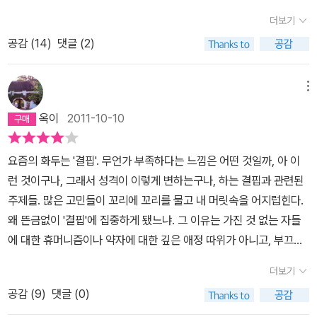
니다. 한두 번으로 끝나도 괜찮을 것 같은 사건이 다른 형태의 모습으
을 따르기보다 자기가 하고 싶은 대로 하고 마는 존재이기 때문이다.
더보기
로 반복되는 것 같기도 하고, 주인공 ‘필립’의 우유부단함으로 인해 어
이것을 필립은 간파하게 된다. 예전에 필립은 ‘밀드레드’라는 여자와
공감 (
14
)
댓글 (2)
영부영 세월이 그저 ‘조용히’ 흘러가는 것을 지켜보고 있는 것이 지겹
헤어진 적이 있다. 그녀가 딴 남자가 결혼하겠다고 떠난 것이다. 이 일
기도 했다. 맨 마지막 장을 넘기며 안도의 한숨을 쉬기도 했다. ‘이제
에 그는 자존심이 상했고 비참해졌다. 그녀도 경멸스러웠지만 자신도
끝났다.’하며.그런데 시간이 지날수록 필립의 인생이 우리가 사는 인
메뉴
경멸스러웠다. 그 다음에 필립은 ‘노라’라는 여자를 사귀게 된다. ‘노
생의 모습 그대로가 아닐까 하는 생각이 들기 시작했다. 물론 필립은
라’는 그를 사랑하고 있으며 그에게 편안한 행복을 준다. 그녀와 함께
옥이
2011-10-10
절름발이로 태어났기 때문에 그 신체적 결함으로 인해 조금은 남과
있으면 즐겁다. 그런데 밀드레드가 다시 나타난다. 그녀는 딴 남자의
다른 시선을 가질 수는 있었다. 육체적으로 연약했기 때문에 정신적
아이를 임신한 몸이었고 오갈 데가 없는 신세가 되어 있었다. 필립은
요즘의 화두는 '결핍'. 무언가 부족하다는 느낌은 어떤 것일까, 아 이
인 일, 조용히 앉아서 사색하고 책을 읽고 혼자만의 시간을 갖게 되었
그녀를 물심양면으로 보살펴 준다. 그녀는 그의 보살핌에 고마운 마
런 것이구나, 그래서 성격이 이렇게 변하는구나, 하는 결핍과 관련된
다. 그래서 그것이 장점이 되기도 했지만, 때로는 독약이 되기도 했다.
음은 가지고 있으나 그를 사랑하지는 않는다. 그는 노라를 신뢰하지
주제들. 많은 고민들이 꼬리에 꼬리를 물고 내 머릿속을 어지럽힌다.
예민한 감수성, 남다른 지각을 갖게 된 그는 타인을 관찰하기 시작하
만 밀드레드를 신뢰하지 않는다. 하지만 그는 노라보다 밀드레드에게
왜 뜬금없이 '결핍'에 집중하게 됐느냐. 그 이유는 가진 것 없는 자들
고, 타인의 삶을 섣불리 재단하기도 한다. 예술을 논하는 사람에게 열
끌리고 만다. 그래서 노라와 헤어지기로 한다. 분별이 있는 남자라면
에 대한 휴머니즘이나 약자에 대한 깊은 애정 따위가 아니고, 부끄럽
광적으로 매혹되기도 하지만, 어느 사이 그런 모습이 순전히 허영으
마땅히 노라를 택하리라. 밀드레드와 함께 있는 것보다 노라가 그를
지만 내가 가지지 못한 것들이 뼈저리게 다가와서, 다. 무언가가 없어
로 보여 그를 멀리하기도 한다. 어릴 때는 종교에 탐닉하다, 종교의 모
더보기
훨씬 행복하게 해줄 수 있을 것이다. 따지고 보면, 노라가 자기를 사랑
보니 그것이 어떤 느낌인지 새삼 몸으로 직접 경험해 봤다고 할까. 미
순을 깨닫고 그림이나 문학 등 예술에 빠지기도 하지만 그런 삶에서
하고 있음에 비해, 밀드레드에게는 그의 도움에 대한 감사의 마음밖
공감 (
9
)
댓글 (0)
리 좀 이타적인 면모를 보여 타인의 결핍에 관심을 보이고 그들의 공
도 결국 만족을 못 느끼고 전도유망하다는 회계사를 하기도 하고, 의
에 없다. 하지만 역시 중요한 것은, 사랑을 받는 것보다 사랑을 하는