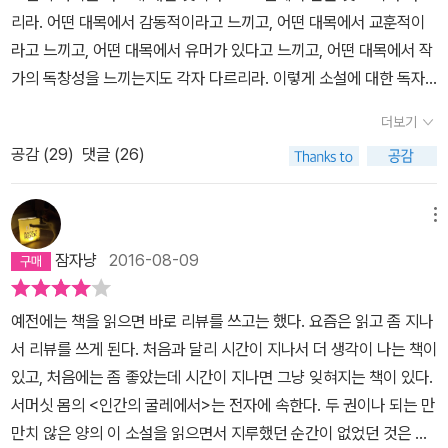
리라. 어떤 대목에서 감동적이라고 느끼고, 어떤 대목에서 교훈적이
라고 느끼고, 어떤 대목에서 유머가 있다고 느끼고, 어떤 대목에서 작
가의 독창성을 느끼는지도 각자 다르리라. 이렇게 소설에 대한 독자
의 해석이 다르다는 것을 전제하고 이 글을 쓴다. 나는 이 소설의 메
더보기
시지를 세 가지로 보았다. 그 세 가지란 주인공인 필립이 이런저런 일
공감 (
29
)
댓글 (26)
을 겪으면서 깨달아 가는 것들로, 간단히 말하면 ‘어쩔 수 없는 마음’,
‘시행착오의 인생’, ‘무의미한 인생’ 등이라고 할 수 있다. ‘어쩔 수 없
는 마음’이란 인간은 아무리 이성으로 올바른 판단을 할지라도 이성
메뉴
에 따라 행동하지 않고 결국 자신이 하고 싶은 대로 하게 되는 것을 말
잠자냥
2016-08-09
함이다. ‘시행착오의 인생’이란 인간이 현명하게 살아가는 게 아니라
어리석게 시행착오를 겪으며 사는 것을 말함이다. ‘무의미한 인생’이
예전에는 책을 읽으면 바로 리뷰를 쓰고는 했다. 요즘은 읽고 좀 지나
란 인생에는 어떤 심오한 뜻이 있을 것 같지만 그런 건 없다는 것을 말
서 리뷰를 쓰게 된다. 처음과 달리 시간이 지나서 더 생각이 나는 책이
함이다. 이것들을 이야기를 통해 소개하고자 한다. 1. 어쩔 수 없는
있고, 처음에는 좀 좋았는데 시간이 지나면 그냥 잊혀지는 책이 있다.
마음 세상을 살다 보면 자기 마음조차 마음대로 되지 않는 경우가 많
서머싯 몸의 <인간의 굴레에서>는 전자에 속한다. 두 권이나 되는 만
다는 것을 우리는 알고 있다. 이런 경우에 ‘이성’이란 건 무용지물이
만치 않은 양의 이 소설을 읽으면서 지루했던 순간이 없었던 것은 아
다. 현명하게 판단할 수 있는 이성의 역할이 있긴 하지만 인간은 이성