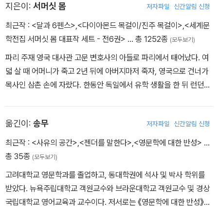
지은이:
서머싯 몸
저자파일
신간알림 신청
최근작 :
<달과 6펜스>
,
<다이아몬드 목걸이/진주 목걸이>
,
<세계문
학전집 서머싯 몸 대표작 세트 - 전6권>
… 총 1252종
(모두보기)
파리 주재 영국 대사관 고문 변호사의 아들로 파리에서 태어났다. 여
덟 살 때 어머니가 죽고 2년 뒤에 아버지마저 죽자, 영국으로 건너가
목사인 삼촌 손에 자랐다. 한동안 독일에서 유학 생활을 한 뒤 런던의
의과대학에 입학해 의사 자격을 취득했다. 1897년 첫 소설 《램버스
의 라이자》가 엄청난 성공을 거두자, 용기를 내 전업 작가가 되었다.
옮긴이:
송무
저자파일
신간알림 신청
계속해서 소설, 희곡 등을 쓰다가 1907~1908년 희곡 네 편이 런던
의 극장 네 곳에서 동시에 상연되면서 이름을 떨쳤다. 1915년 1차 세
최근작 :
<사유의 공간>
,
<젠더를 말한다>
,
<영문학에 대한 반성>
…
계대전 직전에 완성한 《인간의 굴레》는 작가가 고독한 청소년 시절을
총 35종
(모두보기)
거쳐 유미주의적 인생관을 확립하기까지 정신적 발자취를 더듬은 자
고려대학교 영문학과를 졸업하고, 동대학권에 석사 및 박사 학위를
서전적 대작이었으나 출간 당시에는 인정을 받지 못했다. 그의 유미
받았다. 뉴욕주립대학교 객원교수와 브라운대학교 객원교수 및 경상
주의적 태도는 1919년 화가 폴 고갱의 삶에서 영감을 얻은 《달과 6
국립대학교 영어교육과 교수이다. 저서로는 《영문학에 대한 반성》
펜스》에서 더욱 뚜렷해졌고, 이 소설로 작가로서 위상을 확립했다. 그
《시적 텍스틀르 이용한 영어교육》 《숲동네 친구들》 《젠더를 말한다》