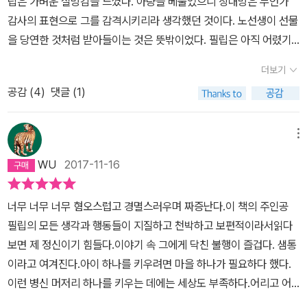
립은 가벼운 실망감을 느꼈다. 아량을 베풀었으니 상대방은 무언가
없고, 낸다 한들 아무도 내 말에 귀기울이지 않는 치욕적인 상황. 단순
이, 이번에는 무의식적으로 저마다, 억제할 수 없는 내부의 어떤 큰 힘
그래서 아름답다.인생의 행운아는 오히려 벌통 속의 벌처럼 자신을
이스가 그제야 생각이 났다. ​그녀들도 지금의 필립처럼 고통을 겪었
로 사랑하고 있는 것이 아닐까’ 하는 의심이 들었기 때문이다. 하지만
감사의 표현으로 그를 감격시키리라 생각했던 것이다. 노선생이 선물
히 힘들고 고달프고 서럽다라는 감정을 넘어 입술이라도 꽉 깨물고
에 의해 그 환멸을 증가시킨다는 것이다. 헤이워드를 사귄 것은 필립
거의 의식하지 못하는 사람이라고 할 수 있다. 그런 사람들이야말로
을 것이다. 종업원 밀드러드는 필립을 좋아하지 않았다. 필립은 그녀
필립은 애써 아무렇지도 않은 척했다. 말도 하고 웃기도 하였다. 그러
을 당연한 것처럼 받아들이는 것은 뜻밖이었다. 필립은 아직 어렸기
싶을 만큼의 모욕. 적어도 누군가가 나를 가지고 놀 수 없을 만큼의 힘
에게 최악의 일이었다. 헤이워드는 자신의 눈으로는 아무것도 보지
행복하게 살 가능성이 가장 크다. 다 같은 활동을 공유한다는 점에서,
를 너무 사랑했다. ‘사랑이 이런 것인 줄은 그땐 미처 몰랐다.‘​함께 식
다가 그는 자신을 고문하고 싶은 야릇한 충동에 사로잡혔다. 그는 일
때문에, 은혜를 입은 사람보다 그것을 베푸는 사람 쪽이 은혜에 대한
을 길러야 겠다는 생각들. 절름발이 주인공은 얼마나 더 입술을 꽉 깨
못하고 만사를 문학적인 분위기를 통해서만 보는 사람이었다. 그는
다 같은 즐거움을 누린다는 점에서 그들은 행복하다. (p.82) “세상에
더보기
사를 하고 함께 극장을 다녔다. 그녀에게는 시간과 돈을 쓰는 것이 전
어나서 뭘 좀 마시고 오겠다고 했다. 밀드레드와 그리피스는 지금까
의식이 훨씬 강하다는 것을 몰랐다. p169'그건 불가능해, 자네도 나
물었을까. 절름발이, 라는 단어가 적절치 않다는 것을 안다. 부러 이
자신이 성실하다고 착각하고 있었기 때문에 위험한 사람이었다. 자신
서 가장 굴욕스러운 일은 말이지. 먹고 사는 걱정에서 헤어나지 못하
혀 아깝지 않았다. 유난히 다정하던 어느 날, 밀드러드는 결혼을 하기
지 한번도 단둘이만 있어본 적이 없다. 이들을 단둘이만 있게 해보고
공감 (
4
)
댓글 (1)
이가 들면 알게 될 거야. 세상을 살 만한 장소로 만들기 위해 무엇보다
단어를 사용했다. 절름발이, 절름발이, 라고 놀려대는 사람들 틈에서
의 관능을 낭만적 감정이라고 잘못 알았고, 우유부단을 예술적 기질
는 일이야. 난 돈을 멸시하는 사람들을 보면 경멸감 밖에 들지 않네.
로 했다고 필립에게 알린다. ​곧 그녀의 결혼식이었다. 그렇게 그의 사
싶었다. (…) 그는 바로 가지 않고 발코니로 올라갔다. 거기에서 그는
도 우선 필요한 일은 인간의 불가피한 이기성을 인정하는 것이라는
주인공은 얼마나 화가 났으며, 상처를 받았고, 분개하는 동시에, 건강
로 잘못 알았으며, 게으름을 철학적인 초연함이라고 잘못 알았다. 그
그런 자들은 위선자가 아니면 바보야. 돈이란 제 육감과 같아. 그게 없
랑도 끝이 났다.​
두 사람을 볼 수 있지만 그들은 자기를 보지 못한다. 이제 두 사람은
것을. 자넨 타인에게 이기적이 아니기를 요구하는데 그건 자네의 욕
한 다리를 얼마나 바랬을지. 나중에서야 주인공이 단단해지고 자신감
메뉴
의 정신은 속물적으로 세련을 추구하였으며, 따라서 모든 것을 감상
이는 다른 오감을 제대로 사용할 수가 없지. 적정한 수입이 없으면 인
무대는 아예 보지도 않고 서로 상대방의 눈을 바라보며 웃고 있었다.
망을 위해 타인더러 자신의 욕망을 희생하라고 하는 모순된 주장이
이 생기고 성숙해져서 모든 사람들에게 자상하고 친절하고 따뜻한 사
의 금빛 안개 속에서 실물 크기보다 약간 크게, 흐릿한 윤곽으로 보았
생의 가능성 가운데 절반은 막혀버리네. 딱 한 가지 조심해야 할 것은
WU
2017-11-16
(…) 그는 꼼짝 않고 그 자리에 서 있었다. 지금 돌아가면 방해만 될 뿐
야. 타인이 왜 그래야 하나. 모든 개인이 세상에 살면서 자기자신을 위
람이라고 칭송을 받았지만 그 과정은 어찌나 험난했던지. 가만보면
다. 거짓말을 하면서도 거짓말을 하고 있다는 사실을 몰랐고, 누가 거
한 푼 벌면 한 푼 이상 쓰지 않아야 한다는 거야. 예술가에겐 가난이
이다. 그가 없으니 두 사람은 마냥 즐거운 것이다. 그는 괴롭고 괴로웠
한다는 사실을 자네가 받아들여야 자넨 다른 사람들에게 덜 요구할수
우리는 타인에게 절망적일 정도로 잔인하다. 나 또한 누군가에게 그
짓말을 한다고 지적하면 거짓말은 아름답다고 말했다. 그는 관념주의
제일 좋은 채찍이라는 말들을 하잖나. 그렇게 말하는 사람들은 가난
너무 너무 너무 혐오스럽고 경멸스러우며 짜증난다.이 책의 주인공
다. ---------- <인간의 굴레에서 2>, 93쪽. ---------- 그는 그리
있어, 다른 사람들에게 덜 실망할 거고, 다른 사람들을 더 자비롭게 바
랬을까.
자였다.-그래 자넨 여자들을 어떻게 낚았나로슨이 골을 내며 말했다.
의 쓰라림을 직접 겪어보지 못해서 그래. 가난이 사람을 얼마나 천하
필립의 모든 생각과 행동들이 지질하고 천박하고 보편적이라서읽다
피스와 밀드레드가 서로를 바라보며 행복해 있는 그 자리에 별수 없
라볼 수 있어. 사람은 인생에서 단 한가지를 추구하지. 그건 자기 자신
-별로 어려울 것 없어, 이 사람아. 플래너건이 말했다.-곧 바로 부딪치
게 만드는지 몰라. 사람을 끝없이 비굴하게 만드네. 사람의 날개를 꺾
보면 제 정신이기 힘들다.이야기 속 그에게 닥친 불행이 즐겁다. 샘통
이 돌아갔다. 밀드레드의 눈에 자기를 귀찮아하는 표정이 스치는 듯
의 쾌락이야.'p353한편 조지 헬리 루이스의 이야기는(철학이 헛소리
면 돼. 문제는 떼내는 일이야. 그건 요령이 필요하지. 세상에서 가장
어버리고, 암처럼 사람의 영혼을 좀먹어 들어가지. 부자가 되어야 한
이라고 여겨진다.아이 하나를 키우려면 마을 하나가 필요하다 했다.
해서 가슴이 내려앉았으나 내색하지 않았다. (집으로 돌아가는) 마차
라고 말하고 있을뿐 아니라) 철학자의 사상이란 그 사람 자체와 불가
굴욕스러운 일은 말이지, 먹고 사는 걱정에서 헤어나지 못하는 일이
다는 건 아니야. 하지만 적어도 품위를 유지할 수 있는 정도. 방해받지
이런 병신 머저리 하나를 키우는 데에는 세상도 부족하다.어리고 어
안에서 필립은 그녀의 손을 잡지 않았고 그녀도 손을 주지 않았다. 하
분의 관계가 있음을 보여주었다. 그 점을 알면 그 사람이 쓴 철학을 대
야. 난 돈을 멸시하는 사람들을 보면 경멸감밖에 들지 않네. 그런 자들
않고 일을 할 수 있고, 너그럽고 솔직할 수 있을 정도. 그리고 독립적
리석어 그가 저지르는 잘못들앞에자비와 관대가 사라지고이 자식 어
지만 그녀가 그리피스의 손을 잡고 있음을 그는 처음부터 알고 있었