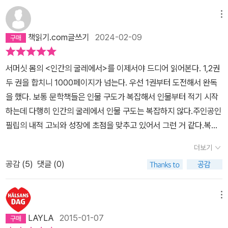
허함을 토닥토닥 두들겨 메워줬으면 내가 직접 이런 경험을 하지 않
사에 도전을 하는 등 여러 직업을 전전한다. 그 어느 것 하나 ‘내 것’이
것. 문제는 그가 지금 온 영혼을 바쳐 밀드레드를 그리워하고 있다는
아도 됐을까? 간접적으로는 타인에게 공감하지도 못하고 관심도 두
메뉴
라고 부를만한 직업이나 열정적으로 매달릴만한 일을 찾지 못하고 이
점이다. 노라와 함께 한나절을 보내기보다 단 십 분이라도 밀드레드
지 않는 나의 이기심 때문에 신이 나에게 결핍에 관한 직접 체험 기회
직업 저 직업 끊임없이 옮겨 다닌다. 이건 생각보다 재능이 없어서, 이
책읽기.com글쓰기
2024-02-09
와 같이 있고 싶은 것이며, 노라의 어떤 키스보다도 밀드레드의 그 차
를 주신 걸까. 그런 거였다면 진작에 무엇인가를 갖지 못한 사람들의
건 생각만큼 재미가 있지 않아서, 이건 알고 보니 겉으로 보는 것과 달
가운 키스 한번이 더 좋은 것이다. '어쩔 수 없어.' 그는 생각했다. '밀
아픔에 미리 관심을 좀 둘걸 그랬다. 결핍을 몸소 체험하는 건 꽤나 서
리 전망이 없어서 등등 서른 가까이 되도록 자기만의 길을 찾지 못하
서머싯 몸의 <인간의 굴레에서>를 이제서야 드디어 읽어본다. 1,2권
드레드는 이제 내 골수에 사무쳐 있는 거야.'---------- <인간의 굴레
러운 일이니 말이다.필요한 것을 갖지 못했다는 사실은 사람을 하염
고 허송세월을 보낸다. 심지어 잘 하지도 못하는 주식투자를 해서 물
두 권을 합치니 1000페이지가 넘는다. 우선 1권부터 도전해서 완독
에서 2>, 53~54쪽. ---------- 필립은 밀드레드에 대한 자신의 마
없이 초라하게 만들고 비굴하게 만들고 서럽게 만들고 우울하게 만든
려받은 유산마저 다 날리고 거지와 다름없는 생활을 하기도 한다. 사
을 했다. 보통 문학책들은 인물 구도가 복잡해서 인물부터 적기 시작
음을 이렇게 정리한다. 그녀가 설령 박정한다 한들, 그녀가 사악하고
다. 그것이 무엇이든. 돈이든, 권력이든, 직업이든, 부모든, 형제든, 친
랑에서도 그렇다. 분명히 이 여자와 함께 하는 것이 행복할 것이라는
하는데 다행히 인간의 굴레에서 인물 구도는 복잡하지 않다.​주인공인
저속하다 한들, 설령 미련하고 욕심이 많다 한들 어찌하랴. 이 사랑의
구든, 건강이든, 애정이든, 사랑이든, 집이든. 내 경우를 직접 예를 들
걸 책을 읽는 사람도 알고, 필립 그 자신도 아는데 그렇지 못한 여자
필립의 내적 고뇌와 성장에 초점을 맞추고 있어서 그런 거 같다.​복잡
마음을 어찌하랴. 노라와 행복해지고 싶기보다 밀드레드와 불행해지
어보자면, 권력과 명예와 그럴 듯한 간판. 이것이 요즘 나를 괴롭히는
‘밀드레드’에게 계속 끌린다. 그냥 끌리는 것만이 아니라 필립을 이용
한 인물 구조가 없어서 쉽게 몰입해서 읽을 수 있었다. 서머싯 몸의 작
고 싶은 것이다. ---------- <인간의 굴레에서 2>, 54쪽. ---------
결핍이다. 그 동안은 그래, 아둥바둥 세상 사람들의 기준을 따라 성공
더보기
하기만 하는 ‘밀드레드’에게 매혹되어 가산을 탕진하고, 삶을 낭비한
품이라는 것도 군데 군데에서 충분히 느낄 수 있었다. ​​​일찍 부모님이
- 밀드레드는 딸을 낳는다. 필립은 그 아이가 비록 다른 남자의 아이
하려고 하는 것은 미련한 것이라고 생각했다. 더 큰 집을 사고, 더 많
다. 정신을 차렸다고 생각하다가도 다시 어느새 그녀를 찾아 그녀 곁
공감 (
5
)
댓글 (0)
돌아가신 필립은 큰아버지에게 맡겨진다. 필립은 큰아버지와 같은 사
이지만 그 아이도 예뻐한다. 밀드레드와 그 딸을 보살펴 주며 행복해
은 연봉을 받고, 무언가 그럴듯한 자리에 올라가기 위해 치열한 경쟁
에 머물게 된다. 삶이 그의 손가락 사이로 줄줄이 빠져 나간다.이렇듯
제가 되기 위한 기숙사에 들어간다. 선천적으로 다리가 불편한 필립
한다. 어느 날 필립은 밀드레드에게 그리피스를 소개해 주기로 한다.
속에 허덕이는 것은 바보 같은 짓이라고 생각했다. 세속적인 기준으
<인간의 굴레에서>는 주인공 필립이 온전하게 자기 일을 찾고, 온전
은 친구들에게 놀림을 받기도 하고 학교에 적응하기가 힘들다.​사제가
그리피스는 바람둥이이긴 하지만 필립이 아팠을 때 병간호를 정성껏
메뉴
로 보는 성공과, 내가 바라보는 성공은 구분돼야 한다는 것이 내가 만
하게 자기를 행복하게 해주는 사람을 만나기까지 고난의 삶이 끊임없
되고 싶은 마음도 없어진다. 자신이 정말 신을 믿고 있는지에 대한 의
해 주던 사람으로서 그것을 계기로 가까워진 친구이다. 필립은 그녀
든 나의 신념이었다. 그래서 욕심을 버리고 미련을 버리고 나만의 비
LAYLA
2015-01-07
이 이어진다. ‘일’의 굴레, ‘돈’의 굴레, ‘사랑’의 굴레에서 다람쥐 쳇바
심이 들기도 한다. 백부를 설득해서 졸업을 하지 않고 프랑스로 떠난
가 하루종일 자기하고만 보내면 따분해할까봐 걱정이 되던 참이었다.