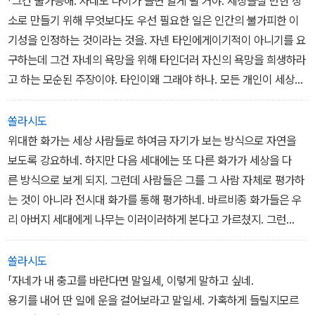
「그건 불가능해. 자네도 나이가 들면 알게 될 거야. 세상을살 만한 장
미 그를 바라보더니 잔을 채웠다.
소로 만들기 위해 무엇보다도 우선 필요한 일은 인간의 불가피한 이
그는 웨이터에게 담배 한 갑을 가져오라 했다.
기성을 인정하는 것이라는 것을. 자넨 타인에게이기적이 아니기를 요
「내가 이런 식으로 말하니 자넨 재미있을 거네만,알다시피 난 가난해
구하는데 그건 자네의 욕망을 위해 타인더러 자신의 욕망을 희생하라
서 조그만 다락에서 살고 있어. 미용사들하고 카페의•보이들이랑 짜
고 하는 모순된 주장이야. 타인이왜 그래야 하나. 모든 개인이 세상
고 나를 등쳐먹는 상스러운 여자하고 말이지. 영국 독자를 위해 쓰레
에 살면서 자기자신을 위한다는 사실을 자네가 받아들여야 자넨 다
기 같은 책을 번역하기도 하고 욕먹을 가치•도 없는 형편없는 그림
른 사람들에게 덜 요구할수 있어. 다른 사람들에게 덜 실망할 거고, 다
쏠라시도
을 보고 논평을 쓰기도 하지. 하지만 자네, 인생의 의미가 도대체 뭔
른 사람들을 더자비롭게 바라볼 수 있어. 사람은 인생에서 단 한 가지
위대한 화가는 세상 사람들로 하여금 자기가 보는 방식으로 자연을
지 말할 수 있겠나?」「글쎄요, 어려운 질문입니다. 선생님께서 말씀
를 추구하지. 그건 자기 자신의 쾌락이야」
보도록 강요하네. 하지만 다음 세대에는 또 다른 화가가 세상을 다
해 주시죠「아닐세. 자네 스스로 답을 발견하지 않으면 의미가 없어.
른 방식으로 보게 되지. 그런데 사람들은 그를 그 사람 자체로 평가하
그런데 자넨 이 세상에서 무엇을 위해 살아야 한다고 생각하나?
는 것이 아니라 전시대 화가를 통해 평가하네. 바르비종 화가들은 우
리 아버지 세대에게 나무는 이러이러하게 본다고 가르쳤지. 그런
데 마네가 나타나서 다른 방식으로 그리니까 사람들은 나무가 그렇
게 생기지 않았다고 말하는 거야. 어떤화가가 나무를 그런 식으
쏠라시도
로 볼 뿐이라는 생각은 전혀 하지 않는단 말이네. 그린다는 것은 우리
「자네가 내 충고를 바란다면 말일세, 이렇게 말하고 싶네.
의 내면을 밖으로 표출시키는 행위라고 할 수 있네. 우리가 우리의 시
용기를 내어 딴 일에 운을 걸어보라고 말일세. 가혹하게 들릴지모르