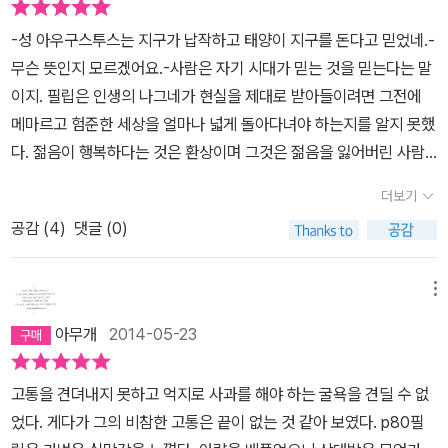
전을 세워 차근차근 나만의 성공을 향해 한 발 한 발을 내딛었다. 그게
퀴 돌 듯 돌고 또 돈다. 그래서 책을 읽다보면 조금 지치는 느낌이 들
다.​그러나 그 학업도 자신의 적성에 맞지 않고 마침 큰어머니가 편찮
그리피스는 재미있는 친구이니 저녁 시간을 보내는 데 도움이 될 것
잘못된 생각이었던 거지. 다른 사람보다 더 높은 지위에 올라가야 하
-성 아우구스투스는 지구가 납작하고 태양이 지구를 돈다고 믿었네.-
기도 한다. 그러나 특별한 재능을 가진 것도 아니고 인격적으로 훌륭
으시다는 전보를 받고 다시 백부의 집으로 돌아간다. 그때 백부의 집
이다. 필립은 두 사람이 다 좋았기 때문에 서로 알고 지내면서 맘에 드
는 것은 단순한 욕심 때문이 아니라, 다른 사람들이 하는 대로 그대로
무슨 뜻인지 모르겠어요.-사람은 자기 시대가 믿는 것을 믿는다는 말
하게 성숙하지도 않은 ‘필립’이라는 보통사람이 결국 ‘나’와 똑같음을
에 머무르고 있던 미스 윌킨스를 만나게 된다. 성인이 되어 처음으로
는 사이가 되었으면 했다. ---------- <인간의 굴레에서 2>, 87쪽. -
따라하는 멍청이이기 때문이 아니라, 물욕적인 욕망에 휩싸였기 때문
이지. 필립은 인생의 나그네가 현실을 제대로 받아들이려면 그전에
발견하게 되는 순간 그의 끝없는 ‘방황’에 심정적으로 동요하게 된다.
자신보다 훨씬 나이가 많은 여자와 하룻밤을 보내게 된다.그러나 그
--------- 셋이 만난 자리에서 그리피스는 즐거운 얘기들을 쏟아낸
이 아니라, 나를 지키기 위해서 그랬어야 했나보다. 집안이 좋은 것도
메마르고 험준한 세상을 얼마나 넓게 돌아다녀야 하는지를 알지 못했
‘내가 정말 잘 할 수 있는 일은 무엇일까?’ ‘난 이 일에도 결국 맞지 않
에게 그녀는 사랑이 아니었다. 오히려 그녀와 관계를 가진 것이 후회
다. 그는 즐거운 우스갯소리들을 하기 시작했다. 필립으로서는 도저
아니고, 남들이 우러러보는 명함이 있는 것도 아니고, 누군가를 좌지
다. 젊음이 행복하다는 것은 환상이며 그것은 젊음을 잃어버린 사람
는군.’ ‘이 나이가 되도록 내 길을 찾지 못하다니 이렇게 한심할 수가.’
스럽다. 필립은 다시 화가가 되고 싶었다. 자신은 재능이 있다고 확신
히 흉내내지 못할 재담이었다. 그저 감탄스러울 뿐이었다. 내용은 없
우지할 수 있는 힘이 있는 것도 아니니, 사람들이 나를 자기 밥으로 안
들의 환상이다. 하지만 젊은이들은 자기들이 비참하다는 것을 안다.
이런 생각을 하는 필립에게서 ‘나’를 보게 되기에 결국 그가 ‘행복한
했다. 백부의 반대에도 그의 확신에 따라 프랑스로 가서 그림을 배우
었으나 발랄함이 넘쳤다. 그에게서는 생명력이 흘러넘쳤고 그를 아는
더보기
다. 그래서 나의 자존심, 나의 명예, 나의 감정 따위는 아랑곳하지 않
그들의 머리에는 끊임없이 주입되어 온 진실없는 이상들만 가득 차
일’을 찾고, 함께 있어서 ‘행복한 사람’을 만나게 되는 순간 그의 행복
기 시작한다. ​필립은 화가가 되고자 하는 미술학도들을 만나서 대화
모든 사람이 그 생명력에 감응을 받았다. 그것은 마치 체온처럼 감지
고 자기들 편의대로, 자기들 필요에 맞게 나를 써먹었다 버렸다 뒤집
공감 (
4
)
댓글 (0)
있어 현실을 접촉할 때마다 멍들고 상처받기 때문이다. 젊은이들은
이 나의 행복으로, 그의 희망이 나의 희망으로 다가온다. 사람으로 태
를 하고 인생에 대한 많은 것을 배우게 된다.​그림보다 인생을 배우게
할 수 있었다. 밀드레드가 이처럼 생기를 띠는 것을 보기는 처음이었
어 씌웠다가 밟았다가 그러고 논다. 아, 세상의 이치가 이러해서, 약자
어떤 공모의 희생자처럼 보인다. 선택해서 읽을 수밖에 없기 때문에
어난 이상, 일, 사랑, 돈, 인간관계 등 ‘인간의 굴레’는 끝없이 계속 된
된 것이다. 더불어 자신에게는 화가가 될 수 있는 재능이 없다는 것도
다. 이 작은 자리가 성공을 거두자 필립은 퍽 기뻤다. 그녀는 재미있어
를 마음껏 짓누르는 사람들로부터 나를 지키기 위해서, 나는 유유자
언제나 이상적인 책들, 그리고 망각의 장밋빛 아지랑이를 통해 과거
다. 그것을 벗어날 수는 없다. 굴레만을 생각한다면 삶이란 ‘태어나서
메뉴
알게 된다. 백부의 말대로 필립은 인내심과 끈기가 없는 것인지도 모
어쩔 줄을 몰라했다. 그녀의 웃음소리가 점점 커졌다. 버릇처럼 몸에
적 욕심을 버리고 산다해도, 조용히 살고 싶어하는 나를 마음대로 이
를 돌아보는 나이든 사람들의 대화, 이 두가지가 공모하여 젊은이들
고생하다 죽는’ 과정에 지나지 않는다. 하나의 굴레를 벗어나는 것은
른다.필립은 돌고 돌아 결국은 자신의 아버지와 같은 의사가 되기로
배어 있던 얌전 떨던 모습을 전혀 찾아볼 수 없었다. ---------- <인
아무개
2014-05-23
용하고자 하는 자들이 있으니, 적어도 그들의 농간에 놀아나지 않기
로 항금 비현실적인 삶을 꿈꾸게 하는 것이다. 젊은이들은 자기가 읽
또 다른 굴레로 걸어 들어감을 의미하기도 한다. 그러나 그 또 다른
결심한다. 친구 던스퍼드와 함께 간 찻집에서 필립은 종업원인 밀드
간의 굴레에서 2>, 88~89쪽. ---------- 그리피스의 재담에 밀드
위해서라도, 그래서 힘을 가지고 권력을 가져야 하는구나, 라는 슬픈
은 모든 것, 자기가 들으 모든 것이 거짓말투성이라는 것을 스스로 발
‘굴레’가 다른 것과는 달리 특별히 행복하다고 여겨지는 ‘굴레’라면 더
러드를 사랑하게 된다. 자신도 그런 여자를 사랑하게 되었다는 것이
레드가 반해 버린다. 바람둥이인 그리피스 역시 그녀를 좋아하게 된
고통을 견뎌내지 못하고 억지로 사과를 해야 하는 굴욕을 견딜 수 없
생각. 요즘에서야 깨닫는다. '결핍'이란 이리도 모욕적인 것이로구나.
견하여야 한다. 그 사실을 발견할 때마다 그것은 인생의 십자가에 그
이상은 ‘굴레’가 아닐 것이다. 필립이 오랫동안 생각했던 꿈을 포기하
어처구니없다.믿을 수가 없었다.하룻밤을 보낸 윌킨슨은 미련 없이
다. 이튿날 그들 셋은 다시 모여 이탈리아 식당에서 저녁을 먹고 연
었다. 게다가 그의 비참한 고통은 끝이 없는 것 같아 보였다. p80필
내 자신의 명예를 스스로 지킬 수도 없고, 당당히 내 목소리를 낼 수도
들을 때려박는 못이 된다. 이상한 것은 쓰라린 환멸을 경험한 사람들
고 한 여자와의 소박한 삶으로 ‘스스로’ 걸어 들어가는 마지막 장면은
잊었고, 화가가 되기 위해 화실을 다닐 때 필립을 좋아했던 패니 프라
예관에 간다. 필립은 기분이 좋지 않았다. ‘밀드레드와 그리피스가 서