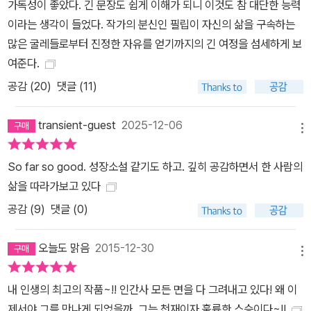
가독성이 좋았다. 긴 문장도 쉽게 이해가 되니 이것도 참 대단한 능력
이라는 생각이 들었다. 작가의 분신인 필립이 자신의 삶을 구속하는
많은 굴레들로부터 진정한 자유를 얻기까지의 긴 여정을 섬세하게 보
여준다.
공감 (
20
)
댓글 (11)
transient-guest
2025-12-06
메뉴
So far so good. 성장소설 같기도 하고. 깊히 공감하면서 한 사람의
삶을 따라가보고 있다
공감 (
9
)
댓글 (0)
오늘도 맑음
2015-12-30
메뉴
내 인생의 최고의 작품~!! 인간사 모든 면을 다 그려내고 있다! 왜 이
제서야 그를 만나게 되었을까..그는 천재이자 훌륭한 스승이다~!!