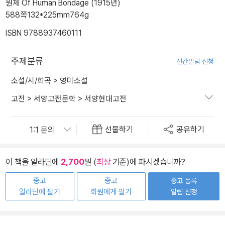
원제 Of Human Bondage (1915년)
588쪽
132*225mm
764g
ISBN 9788937460111
주제분류
신간알림 신청
소설/시/희곡
>
영미소설
고전
>
서양고전문학
>
서양현대고전
선물하기
공유하기
이 책을 알라딘에
2,700
원 (
최상
기준)에 파시겠습니까?
중고
중고
중고 등록
알라딘에 팔기
회원에게 팔기
알림 신청