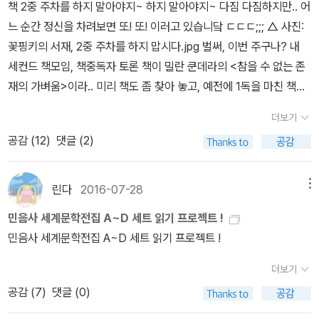
책 2중 주차를 하지 말아야지~ 하지 말아야지~ 다짐 다짐하지만.. 어
스페인, 중남미(아르헨티나, 칠레, 콜롬비아, 멕시코), 일본, 이탈리
느 순간 정신을 차려보면 또! 또! 이러고 있습니닼 ㄷㄷㄷ;;; △ 사진:
아, 이스라엘, 체크 등 세계 문학의 다양한 대표작들을 적극 소개한다.
꽃핑키의 서재, 2중 주차를 하지 맙시다.jpg 벌써, 이번 주구나? 내
2. 현대 작가 가운데 여러 나라에서 소개되어 이미 검증과 함께 호평
세컨드 책모임, 책중독자 토론 책이 밀란 쿤데라의 <참을 수 없는 존
받은 작가의 작품을 시의성을 살려 소개한다. 3. 중역을 피하고 전공
재의 가벼움>이라.. 미리 책도 좀 찾아 놓고, 예전에 1독을 마친 책이
자가 해당 언어로 완역한다.
기는 하지만 다시 한 번 훑어보기도 하려고 서재에 들어갔다가 멘붕!
더보기
ㅠㅠ 아는 분은 이미 아시겠지만 ㅋㅋㅋㅋㅋㅋㅋㅋ 원래 꽃핑키의
공감 (
12
)
댓글 (2)
서재_ 민음사 세계문학 전집 칸은 이렇게 깔끔했더랬죠.. ㅎㅎㅎㅎ
△ 사진 : [꽃핑키의 서재] 민음사 세계문학 전집 300권 시리즈.jpg
그런데 하앜 ㅠㅠ 이놈에 <참을 수 없는 존재의 가벼움>을 아무리 찾
린다
2016-07-28
메뉴
아봐도 못 찾겠는 거시다. ㅠㅠ 그래서 나는 또 온 집안을 뒤집어엎으
민음사 세계문학전집 A~D 세트 읽기 프로젝트 !
며 <참을 수 없는 존재의 가벼움>을 찾으러 다녔고! 다행히 꽂아 놓
민음사 세계문학전집 A~D 세트 읽기 프로젝트 !
기를, 번호 순서대로 해두었기에 책 번호가 몇 번인지만 알면 되는
데.. 앜! 또 인터넷을 켜서, 알라딘에 들어가서, 밀란 쿤데라를 입력하
더보기
고, 참을 수 없는 존재의 가벼움을 쳐서, 책 번호가 몇 번인지 보려니
공감 (
7
)
댓글 (0)
까마침 PC도 꺼버렸는데 환장하겠는 거다. (유유) 그래서 또 몇 날