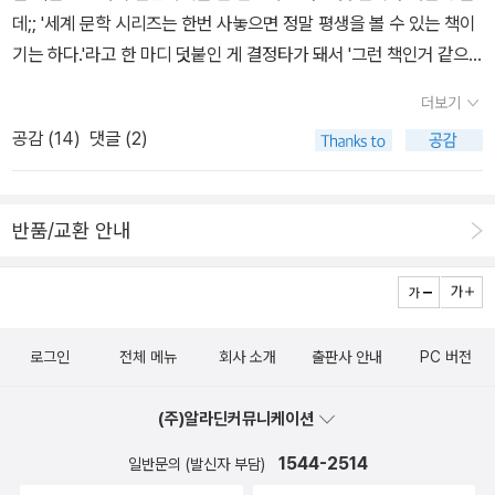
구요. 각 권마다의 책 표지 & 저자 사진 & 간단한 약력이랑 & 책 줄
나> 비스므리하게? 막장 드라마 느낌이 초반부터 솔솔 나기 시작합
데;; '세계 문학 시리즈는 한번 사놓으면 정말 평생을 볼 수 있는 책이
거리 적혀있어요 ㅋㅋ 다음에 기회가 된다면 자세히 리뷰할게요! ㅋ
니다. ㅋㅋㅋ 개인적으로 러시아 이름들 보다 프랑스 이름이 잘 읽혀
기는 하다.'라고 한 마디 덧붙인 게 결정타가 돼서 '그런 책인거 같으
ㅋ 그나저나..;;; 정가 그대로 주고 구매하는 경우는 설마???? 이렇
서 그런지? <안나 카레니나>보다는 <적과 흑>이 10배쯤 잘 읽힙니
면 나 같으면 사겠다' '나 같으면 산다.'라고 자꾸 꽃재만씨가 옆에서
지 않겠지만;; 반값 할인 때 구매한 책이라 그런지 책 상태가 ㅠㅠㅠ
더보기
다. 1권 130쪽. 아직까지는 쥘리엥도, 드 레날 부인도, 온갖 음란 마귀
바람을 넣어 주는 바람에;;;못 이기는 척 결제를 해버렸다. 으악 ㅠㅠ
하필 1권부터 50권까지 들어 있는 첫 박스가 ㅠㅠ 상태가 젤 안 좋
공감 (
14
)
댓글 (2)
가 다 끼어 있는 저의 눈엔 순수 그 자체인데!!! ㅋㅋㅋㅋ과연 앞으로
그런데 공장에서 갓 생산된, 박스에서 방금 꺼낸, 깨끗한 새책들이 올
아서 ㅠㅠㅠㅠ 민음사 전집 왔다고 완전 신 나서 박스 풀어보다가 눈
어떤? 일들이 벌어지며 막장으로 치닫게 될는지? ㅋㅋㅋㅋㅋ 궁금해
거라.. 야무진 상상을 했건만..;; 역시, 재고 정리 책들이라 가끔 상태
물 날 뻔 했음 ㅠㅠ 6권 허클베리 핀의 모험 저건 정말 어쩔;; ㅠㅠㅠ
죽겠.... ㅋㅋㅋㅋ 내 목표는 4월 9일 독서 토론 모임 전까지? 적과
가 안 좋은 애들이 섞여 있어서.. 검사만 하는데도 하루 종일 ㅠㅠ
ㅠㅠ 닦을 수 있는 것도 아니고 ㅠㅠㅠㅠ 아직도 계속 교환할까 말까
반품/교환 안내
흑 1,2권을 다 읽고, 모임까지 참석하는 건데;; 아무리 계산을 해봐도
아.. 책장 정리는 언제 또 다하고 언제 다 챙겨 넣는담;; 배부른 고민중
고민 중 ㅠㅠㅠ 알라딘에서 구매했더라면 ㅋㅋㅋ 내 또 당장 교환해
ㅋㅋㅋ 오늘이 벌써 4월 6일 수요일 저녁이고, 책 모임까지는 3일 밖
헤헷 ◀:p
달라고 1:1문의 넣었겠지만 ㅋㅋㅋ 민음사 출판사 사이트에서 구매하
에 안 남았고 ㅋㅋㅋ 토론 전까지 고작 <적과 흑> 1권 다 읽는 것도
는 바람에.. 우씨 ㅠㅠㅠ 교환 신청을 어디서 어떻게 해야 할지도 모르
용할 듯 ㅋㅋㅋㅋ 이런 게 독서 토론 형식 책 모임의 안 좋은 점. 같
겠고 ㅋㅋ 교환 택배는 내가 직접 불러야 하는지?? ㅋㅋ 이것저것 물
다. 스포일러 때문에?? ㅋㅋ 아무리 책 모임 참석하고 싶어도 참석 할
로그인
전체 메뉴
회사 소개
출판사 안내
PC 버전
어 보고, 교환 받을 때까지 또 신경 써야 되는 것도 짜증 나고;;; 그래
수가 없잖아? ㅋㅋㅋ뿐만 인가? 아무래도 책을 덜 읽거나 못 읽고 참
도 책등에 묻어있는 더러움은 물티슈로 살살 닦고 마른 걸레로 문질
석하게 되면? 또 지난번, 칼 세이건의 <코스모스> 토론 때처럼 ㅋㅋ
(주)알라딘커뮤니케이션
문질 하니 깨끗해지긴 했지만;; 아이고ㅠㅠ 내가 분명 새 책 구매했는
ㅋㅋ 나는 1도 말 못하고? 아니 말 못하는 건 듣기만 해도 재밌으니
1544-2514
일반문의 (발신자 부담)
데, 왜 이걸 힘들여, 귀한 시간 들여 닦고 있어야 하나;;; 하는 서러움
괜찮은데 ㅋㅋ 그 주옥같은 말씀들을? 1도 못 알아듣고 그저 짐작