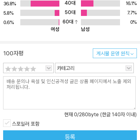
40대
로쓰기/양장 제본의 정음사, 을유문화사, 신구문화사를 거쳐 삼중당
16.1%
36.8%
문고로 대표되는 문고판, 그리고 범우사, 일신서적, 혜원 등의 반양
50대
7.7%
5.8%
장/완역본의 시대를 거쳐 왔다. 물론 여러 출판사들이 각각 세계문학
60대
0%
0.6%
여성
남성
의 번역에 기울여 온 노력들은 이루 셀 수 없고, 지금 1990년대의 세
계문학전집 목록의 대부분은 1960년대에는 이미 번역되었을 정도
다. ◆그렇다면, 이렇게 많은 판본이 존재하는데도 불구하고, 민음사
100자평
게시물 운영 원칙
에서는 왜 다시 을 펴내는가? 그 이유는 첫째, “세대마다 문학의 고전
은 새로 번역되어야 한다.”(유종호)는 점에서이다. 각 세대마다 그 세
카테고리
대의 고유한 관심사를 매개로 과거와의 새로운 대화를 시도하여 새
역사를 써내듯이, 오늘에는 오늘의 젊은 독자들에게 호소하는 오늘의
번역이 필요하다. 둘째, 그간의 이 갖고 있는 맹점, 즉 일역본 혹은 영
역본의 중역 문제, 오래된 번역을 단지 현대 맞춤법과 띄어쓰기에 맞
게 재포장하여 펴냈다는 문제점에 대한 반성에서이다. 해당 언어는
현재
0
/280byte (한글 140자 이내)
그 언어를 전공했던 교수/전문 번역가들이 책임 있게 번역하도록 해
스포일러 포함
야 한다는 점이다. (다만 예외는 있을 수 있다. 오비디우스의 『변신 이
야기』의 경우, 라틴어가 원어이지만 해당 언어로 번역할 필요를 느끼
등록