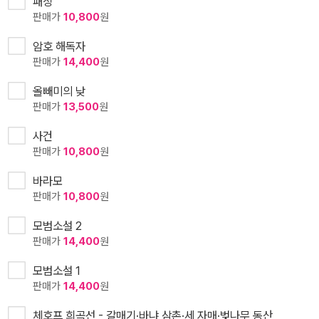
패싱
판매가
10,800
원
암호 해독자
판매가
14,400
원
올빼미의 낮
판매가
13,500
원
사건
판매가
10,800
원
바라모
판매가
10,800
원
모범소설 2
판매가
14,400
원
모범소설 1
판매가
14,400
원
체호프 희곡선 - 갈매기·바냐 삼촌·세 자매·벚나무 동산