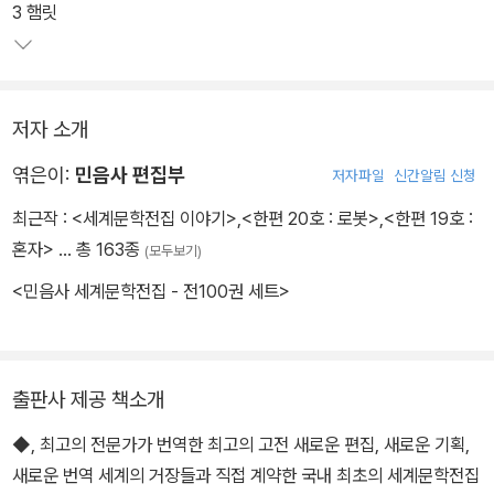
3 햄릿
저자 소개
엮은이:
민음사 편집부
저자파일
신간알림 신청
최근작 :
<세계문학전집 이야기>
,
<한편 20호 : 로봇>
,
<한편 19호 :
혼자>
… 총 163종
(모두보기)
<민음사 세계문학전집 - 전100권 세트>
출판사 제공 책소개
◆, 최고의 전문가가 번역한 최고의 고전 새로운 편집, 새로운 기획,
새로운 번역 세계의 거장들과 직접 계약한 국내 최초의 세계문학전집