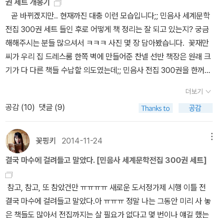
권 세트 개봉기
없는 존재의 가벼움은 아직도 여전히 우리집 거실 책장 맨 꼭대기층
데도 안 나온다. ㅠㅠㅠㅠ △ 설마;; 벌써 나왔는데? 내가 미처 못 보
곧 바뀌겠지만.. 현재까진 대충 이런 모습입니다;; 민음사 세계문학
에 그대로 있고 나는 참을 수 없는 존재의 가벼움만 생각하면 속이 울
고 섞여 들어갔나 싶어서 차근차근 한 줄씩 다시 확인 작업! 아씨! 시
전집 300권 세트 들인 후로 어떻게 책 정리는 잘 되고 있는지? 궁금
렁울렁 토.가 나올 것만 같으다. (그도 그럴 것이 이 글을 쓰는 동안,
간 아까워 ㅠㅠ 없다, ㅠㅠㅠㅠ 없는 게 맞다 ㅠㅠㅠㅠㅠ 이 정도 찾다
해해주시는 분들 많으셔서 ㅋㅋㅋ 사진 몇 장 담아봤습니다. 꽃재만
도대체 참을 수 없는 존재의 가벼움이란 말을 도대체 몇 번이나? 쓰
가 열받아서, 우리 집에 있는 책 찾는 시간 보다 ㅋㅋㅋ 새로 알라딘에
씨가 우리 집 드레스룸 한쪽 벽에 만들어준 찬넬 선반 책장은 원래 크
는지!!! ㅋ ) 도대체 왜??? <참을 수 없는 존재의 가벼움>은 나에겐
주문하고 배송받는 게 훨씬 빠르겠다! 포기하려던 찰나, 스탕달의
기가 다 다른 책들 수납할 의도였는데;; 민음사 전집 300권을 한꺼번
이다지도 '안' 참을 수 없는 존재의 '무거움'을 주는건지 엉엉 ㅠㅠ 이
<적과 흑>을 발견!!! 앗싸 돈 굳었다. ㅋㅋㅋㅋ 찾은 보람이 있습니
에 모아둘 공간이 마땅찮아서;; ㅋㅋ 대충 이렇게 꽂아두고 있습니
글을 보는 마음씨 착한 누군가가 <참을 수 없는 존재의 가벼움>을 좀
다. ㅋㅋㅋㅋㅋㅋㅋㅋㅋㅋ 오늘 아침에도 눈 뜨자마자 이 책을 제일
더보기
다. 300권 나누기 선반 5칸 = 60권 이런 계산으로 ㅋㅋ 한 칸에 1번
꺼내어다가 내 책상 위에 뙇 놓아 준다면? 정말 정말 좋겠다. (꽃만재
먼저 손에 잡고 읽었을 만큼요! 사실 어제 찾아서 아직 <적과 흑> 1
공감 (
10
)
댓글 (9)
부터 60번까지 6의 배수로 5칸 채웠습니다. 책 높이 안 맞는 거 참
씨 보고 있놔?????????? ㅋㅋ) [꽃핑키의서재] 예전 버전 자세히
권 130쪽까지 밖에 못 읽은게 함정이긴 합니다만;; ㅋㅋ 책 완전 느
거슬려 하는 사람이라서 ㅋㅋ 곧 리모델링 들어가겠지만 ㅋㅋ 300권
보시고 싶은 분은 클릭해보셔융:▶ https://pinky2833.blog.me/2
리게 읽는 저는 (30분에 35쪽 읽습니다;) 적과 흑 1권 442쪽 + 적
을 방바닥에 다 깔아 둘 수도 없어서 ㅋㅋ 임시로 ㅋㅋ 300권 세트
20690251325 ♡ 오늘도 좋아요, 눌러 주셔서 무한 감사드립니다!
꽃핑키
2014-11-24
메뉴
과 흑 2권 462쪽 = 합쳐서 904쪽을 다 읽으려면 앞으로 몇 시간?
주문하면 총 6박스가 오는데 한 서너 박스만 풀어서 방바닥에 깔아도
저도 좋아합니다 ♡_♡ ㅋㅋㅋ
몇 날 며칠을 더 투자해야 할지? 계산도 할 수 없지만 ㅋㅋ 하여튼,
결국 마수에 걸려들고 말았다. [민음사 세계문학전집 300권 세트]
ㅋ 벌써부터 발 디딜 틈이 없어짐 ㅋㅋ 나머지 박스들도 뜯어 한 권
제목도 적과 흑!! 저자 이름도 스탕달,이라니 ㅋㅋㅋㅋㅋㅋㅋㅋㅋㅋ
한 권 ㅋㅋ 꺼내봅니다. 마지막 박스에는 맨 위에 민음사 세계문학
ㅋㅋㅋㅋㅋㅋ내가 이런 책을 읽고 있다는 것 자체만으로도 너무 폼
참고, 참고, 또 참았건만 ㅠㅠㅠㅠ 새로운 도서정가제 시행 이틀 전
전집 해설집? 아니다, 요약본이라고 해야 하나? ㅋ 암튼, 2012 도
나고 좋지 않습니까? ㅋㅋ ㅋㅋ 내용은 2013년부터 읽기 시작해
결국 마수에 걸려들고 말았다.아 ㅠㅠㅠ 정말 나는 그동안 미리 사 놓
서 목록 1권 ~ 300권 목록이 있는데 저는 이 책이 참 마음에 들더라
서 2016년 4월 6일 현재까지도 완독을 못하고 있는;; <안나 카레니
은 책들도 많아서 전집까지는 살 필요가 없다고 몇 번이나 얘길 했는