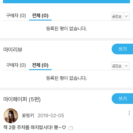
지 못하는 경우(일러두기 참조) 영역본을 이용할 수 있게 하였다.) 셋
째는 독자들에 대한 책임의 문제로서, 오역/중역/축약이 없는 정본을
구매자 (0)
전체 (0)
만들기 위해서이다. 사르트르의 『문학이란 무엇인가』의 경우 문예출
판사의 판본은 200쪽에 불과하다. 이는 제4부를 생략했기 때문이다.
등록된 평이 없습니다.
물론 한국의 독자 상황에 맞지 않는다는 판단 하에 생략했을 수도 있
다. 그렇지만 위에서 말했다시피, 오늘의 독자 상황이 변화했다면 번
쓰기
마이리뷰
역 역시 바뀌어야 한다는 점에서 완역본을 선보여야 한다. 이러한 뜻
은 그간 발간된 D.H.로렌스의 작품(『아들과 연인』, 『채털리 부인의
구매자 (0)
전체 (0)
연인』)과 피츠제럴드의 『위대한 개츠비』 출간 시 결정판 텍스트를 바
탕으로 완역한 데서도 찾아볼 수 있다. ◆ 편집 원칙은 김우창, 유종
등록된 평이 없습니다.
호, 정명환, 안삼환 선생을 편집 자문 위원으로 하여, 지금까지 외국문
학을 번역하여 소개하는 데 온 힘을 쏟아온 최고의 번역진이 작업에
쓰기
마이페이퍼 (5편)
참여한 문학전집이다. 동시에 많은 젊은 연구자들이 번역 및 기획에
참여하였다. 선정 및 편집 기준은 다음과 같다. 1. 영미 또는 유럽 문학
꽃핑키
2019-02-05
메뉴
권 일변도의 작품 선정을 지양하여 기존의 의 목록과는 차별성을 꾀
책 2중 주차를 하지맙시다! 뿅~♡
한다. 특히 지금까지 나와 있는 에서 상대적으로 소홀히 취급되었던