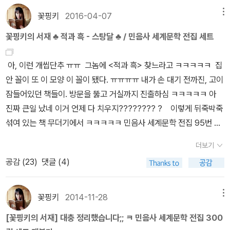
며칠을 좀 있다 찾아야지, 내일 찾아야지, 모레는 꼭 찾아야지. 하다가
꽃핑키
2016-04-07
메뉴
드디어 찾았다~!! 야호! △ 사진 : 꽃핑키의 서재, 거실 책장 풍경.jpg
<참을 수 없는 존재의 가벼움>은 서재 말고 거실 책장에 있었던 것이
꽃핑키의 서재 ♣ 적과 흑 - 스탕달 ♣ / 민음사 세계문학 전집 세트
다!! 큭큭. 그런데 미치겠다 ㅋㅋㅋㅋㅋㅋㅋㅋㅋㅋ 또 문제가 생겨버
렸다. 참을 수 없는 존재의 가벼움은 민음사 세계문학전집 234번
아, 이런 개씹단추 ㅠㅠ 그놈에 <적과 흑> 찾느라고 ㅋㅋㅋㅋㅋ 집
그러니까 거실 책장 맨 꼭대기층 첫 번째 칸에 자리 잡고 있는 거
안 꼴이 또 이 모양 이 꼴이 됐다. ㅠㅠㅠㅠ 내가 손 대기 전까진, 고이
다. △ 사진 : 꽃핑키의 서재, 거실 책장 꼭대기층 확대.jpg 하아. 그러
잠들어있던 책들이. 방문을 뚫고 거실까지 진출하심 ㅋㅋㅋㅋㅋ 아
니까 <참을 수 없는 존재의 가벼움>을 꺼내려면 의자를 책장 아래에
진짜 큰일 났네 이거 언제 다 치우지???????? ? 이렇게 뒤죽박죽
끌어다 놓고, 자빠지지 않게 조심하며 위태위태 의자위로 올라가서,
섞여 있는 책 무더기에서 ㅋㅋㅋㅋㅋ 민음사 세계문학 전집 95번 96
오른팔을 있는 힘껏 뻗어서, 오른손 검지 송가락을 쫙 펴고, <참을 수
번 <적과 흑>을 찾기란 처음부터 쉽지 않은 일 같아서 ㅠㅠ 내내 미
더보기
없는 존재의 가벼움> 책등을 신중하게 자알~ 걸어서, 책을 뽑아야 하
루기만 하다가, 더 이상은 미룰 수가 없어서. 책도 찾을 겸. 새 집으로
공감 (
23
)
댓글 (4)
는데.. 앜! 그 과정이 어찌나 귀찮은지 ㅋㅋㅋㅋㅋㅋㅋㅋㅋㅋ ㅋㅋ
이사 온 지도 벌써 33일 지났으니 이제부턴 슬슬. 서재 정리도 시작해
ㅋ (사진 찍고 포스팅할 시간에 ㅋㅋㅋㅋㅋㅋㅋ 얼른 꺼내겠닼ㅋㅋㅋ
야 될 것 같아서;; 제일 먼저 이 많은 책들 중에서 <민음사 세계문학
ㅋ ㅋㅋ ) 킄ㄱ킄큭큭큭큭 ㅋㅋㅋㅋ ㅋㅋㅋㅋㅋㅋㅋㅋㅋㅋㅋㅋㅋㅋ
전집> 골라내기부터 시작했다. △ 음.. 가볍게 이 정도? 정리하면 <
꽃핑키
2014-11-28
메뉴
ㅋㅋ 내가 생각해도 내가 좀 미친것 같아 미치겠다. ㅋㅋㅋㅋㅋㅋㅋ
적과 흑>을 찾을 수 있을 줄 알았다;; △ 이 정도 정리하면? 설
[꽃핑키의 서재] 대충 정리했습니다;; ㅋ 민음사 세계문학 전집 300
ㅋㅋㅋㅋㅋㅋㅋㅋㅋㅋㅋㅋㅋ 아무튼 그래서, 밀란 쿤데라의 참을 수
마??? 나올 줄 알았다 ㅠㅠ △ 이런 우라질!!! 이만큼이나 정리했는