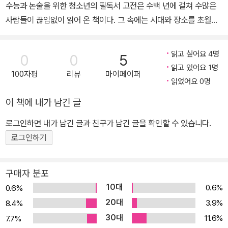
수능과 논술을 위한 청소년의 필독서 고전은 수백 년에 걸쳐 수많은
사람들이 끊임없이 읽어 온 책이다. 그 속에는 시대와 장소를 초월한
보편적인 지식과 지혜가 담겨 있다. 고전은 어린 시절에 읽었어도 나
이가 든 후에 다시 읽으면 낡았다는 느낌이 드는 것이 아니라 오히려
읽고 싶어요 4명
0
0
5
새로운 감흥과 깨달음을 준다. 그것이 고전의 힘이다. 또한 고전은 마
읽고 있어요 1명
100자평
리뷰
마이페이퍼
르지 않는 생명력으로 세월을 뛰어넘어 다양한 장르로 재탄생하게 된
읽었어요 0명
다. 영화, 연극, 오페라 등의 예술 속에서 고전의 가치는 빛을 발한다.
이 책에 내가 남긴 글
현재의 성인들 중에는 자라면서 이러한 세계문학전집을 읽은 사람도
있고, 그렇지 못한 사람도 있다. 세계문학전집을 읽으며 자란 성인들
로그인하면 내가 남긴 글과 친구가 남긴 글을 확인할 수 있습니다.
중에는 일본어에서 중역하였거나 원문을 자의적으로 생략하거나 바
로그인하기
꾸어 번역한 함량 미달의 전집에 질린 이도 있을 것이고, 시대의 변화
가 전혀 반영되지 않은 구태의연한 목록에 실망한 이도 있을 것이다.
구매자 분포
그런가 하면 청소년 시절에 읽던 고전에 향수를 느끼는 독자도 있을
10대
0.6%
0.6%
것이다. 민음사 세계문학전집은 이처럼 다양한 성인 독자들의 요구를
20대
3.9%
8.4%
만족시켜 줄 수 있는 전집이다. 우리나라의 은 1955년 고금출판사의
30대
11.6%
7.7%
세계문학전집 시리즈(전4권)에서 시작된 것으로 추정된다. 그 후 세