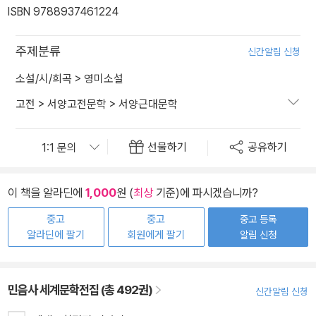
ISBN 9788937461224
주제분류
신간알림 신청
소설/시/희곡
>
영미소설
고전
>
서양고전문학
>
서양근대문학
선물하기
공유하기
이 책을 알라딘에
1,000
원 (
최상
기준)에 파시겠습니까?
중고
중고
중고 등록
알라딘에 팔기
회원에게 팔기
알림 신청
민음사 세계문학전집 (총 492권)
신간알림 신청