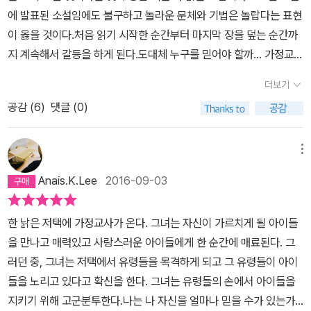
긴다는 것이 엄청난 도움이 되었고, 돌이켜보면 나 자신을 칭송하기
에 발표된 소설임에도 불구하고 놀라운 문체와 기법은 놀랍다는 표현
까지 했다고 고백하련다! 나는 세상에서 가장 외롭고 사랑스러운 어
이 옳을 것이다.처음 읽기 시작한 순간부터 마지막 장을 덮는 순간까
린아이들을 보호하고 지켜주기 위해 고곳에 있었으며, 아이들의 가련
지 계속해서 갈등을 하게 된다.도대체 누구를 믿어야 할까... 가정교사
한 처지가 갑작스레 너무나 뚜렷이, 이들에게 헌신하려는 내 마음에
가 본 것은 사실일까...아이들은 정말 순수한 그 자체일까...하는 끊임
더보기
깊고 지속적인 아픔이 되었다. 우리는 실로 세상과 단절되어 함께 위
없는 혼란에 빠지게 된다. 어느 장에서는 가정교사가 아이들을 구해
험 속에 뭉치게 되었던 것이다. 아이드레게 나밖에 없었고, 나에겐 그
공감 (
6
)
댓글 (0)
내야 한다는 신념아래 고군분투하는 모습을 보면 같이 그 상황이 안
들만이 전부였다. - 68- 그 아이들은 지금까지 착한게 아니었어요.
타까와 가슴이 아프다.그 반면에 어떤 장에서는 편집증 증세가 확연
겉으로 나쁜 짓만 하지 않았을 따름이죠. 아이들과 함께 지내는 건 쉬
한 가정교사의 심리적 압박에 시달리는 아이들과 저택에 일하는 그로
메뉴
운 일이에요. 아이들은 나름의 생활을 하고 있을 뿐이니까. 아이들은
스부인이 불쌍하고 화가 났다.두가지 상황에서 혼란을 느끼면서도 마
Anais.K.Lee
2016-09-03
내 소유도, 우리 소유도 아니에요. 그 남자와 그 여자의 소유랍니다! -
지막 장에서는 뚜렷한 어떠한 결론이 나겠지 싶었지만 그 선택은 철
113- 어떤 것도 선생님의 지금 태도보다 우아할 순 없겠죠. 우리가 지
저하게 독자의 선택으로 남겨져 있다.이 책을 읽는 독자의 선택에 따
한 낡은 저택에 가정교사가 온다. 그녀는 자신이 가르치게 될 아이들
금 응당 외롭다고 한다면, 가장 외로운 편은 선생님이 될 테니까요. -
라 이야기 전체는 달라지게 되고 결론도 달라지게 된다.가정교사의
을 만나고 매력있고 사랑스러운 아이들에게 한 순간에 매료된다. 그
1882018. dec.
이야기를 신뢰한다면 악에서 아이를 구한 것일테고, 가정교사의 심리
러던 중, 그녀는 저택에서 유령들을 목격하게 되고 그 유령들이 아이
상태를 의심하게 된다면 아이를 심리적 학대를 계속함으로써 궁지에
들을 노리고 있다고 확신을 한다. 그녀는 유령들의 손에서 아이들을
몰리게 한 것이기 때문이다.가정교사가 일인칭 시점에서 이야기하는
지키기 위해 고군분투한다.나는 나 자신을 얼마나 믿을 수가 있는가.
형식으로 되어 있어 심리소설에 더 가깝고, 혼란에 빠진 가정교사와