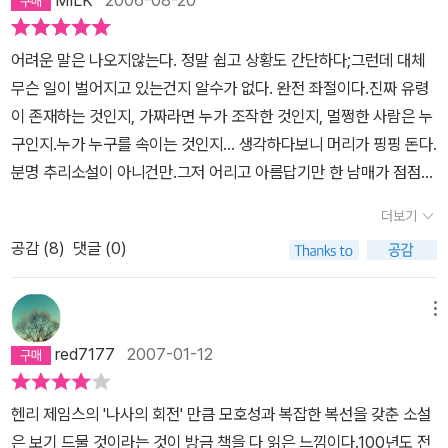
얻게 될 뿐 아닐까. 이름을 말할 수 없는 자가 존재하는 듯 애매모호한
은 다음과 같다(텍스트로 복사하려다가 서식 고치기 귀찮아서 이미지
표현들이, 다중적인 심리를 부각하고 덕분에 모든 것을 의심하는 읽
로 땄다. 출처는 우리의 구세주인 ibiblio).어떻게 생각하는가, she와
어려운 말은 나오지않는다. 정말 쉽고 상황도 간단하다;그런데 대체
기가 된다. 과대망상에 빠진 선생이 가장 의심스러운 인물이지만, 애
he의 차이를.사실 번역에 정답이 있는 것도 아니고, 여기 리뷰들을 봐
무슨 일이 벌어지고 있는건지 알수가 없다. 완전 좌절이다.진짜 유령
초에 이 판을 기획하는 자와 불행한 희생자가 되는 사람들을 방관하
도 독서에 지장이 줄 정도로 번역에 문제가 있다는 지적은 하나도 없
이 존재하는 것인지, 가짜라면 누가 조작한 것인지, 멀쩡한 사람은 누
는 블라이 저택의 사용자들도 신뢰할 수 없다. 개인의 맹목적인 도덕
는 걸 보면 단지 나와 번역자의 코드가 맞지 않기 때문인지도 모르겠
구인지.누가 누구를 속이는 것인지... 생각하다보니 머리가 핑핑 돈다.
적 믿음이 한계치를 넘어서면 타인의 불행에 적극적인 영향을 미칠
다. 리뷰랍시고 쓴 글인데 번역에 대해 꼬투리만 잡은 셈이지만, 별 수
분명 추리소설이 아니건만.그저 어리고 아름답기만 한 남매가 점점
수 있다는 진실이 가장 크게 보였다.단순하게는 심리 스릴러지만, 그
없다. 안 맞는 건 안 맞는 거다. 앞으로 이 번역자의 번역서를 피하는
무섭게 느껴진다. 게다가 화자인 여가정교사. 당신 왜 갈수록 오버하
안에 존재하는 요소들이 다채롭고 매력적이다.- 만일 어린아이 하나
더보기
수밖에.
는 거지? 그게 이유가 있는 건가?옛날 소설이라 가볍게 생각했건만
가 나사를 한 번 더 죄는 효과를 낸다면, 어린아이가 둘일 경우 어떻게
공감 (
8
)
댓글 (0)
열대야에 소름이 쫙 돋았다.작가에게 박수를 보낼뿐이다.당신 진짜
되겠어요? - 8- 생각해보니 내가 온 이유가 바로 그것이군요. 매혹을
멋지오! 또 한 사람 바보만들었소...ㅠㅠ (또 한사람---> 머리통붙잡
당하려고. - 24- 나는 동료와 함께 끝까지 일을 견뎌내려고 했으며,
고 좌절하는 독자가 한명 더 늘었다는 뜻 )
메뉴
분명히 뭔가에 홀려 그런 노력에 수반되는 파장과 함께 무척 힘든 관
계를 쉽사리 풀 수 있다고 생각했던 것이다. 나는 몰입과 동정이라는
red7177
2007-01-12
거대한 물결 위로 높이 솟아올랐고, 무지와 혼란과 자만에 빠져 세상
교육이래야 겨우 걸음마 단계를 밟았을 뿐인 이 사내아이를 쉽게 다
헨리 제임스의 '나사의 회전' 만큼 모호성과 복잡한 복선을 갖춘 소설
룰 수 있을 거라고 여겼다. - 37- 나의 일을 막중하고도 단순하게 여
은 보기 드물 것이라는 것이 방금 책을 다 읽은 느낌이다.100년도 전