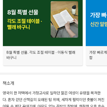
8월 특별 선물. 각도 조절 테이블 · 이동식 빨래
가장 빠르게
바구니
합
책소개
영국의 한 저택에서 가정교사로 일하던 젊은 여성이 유령을 목격한
다. 혼자 걷던 산책길의 오래된 탑 위에, 세차게 펄럭이던 촛불이 꺼진
어둠 속 계단 꼭대기에, 아무도 없는 주방의 창밖에, 한적한 오후 호수