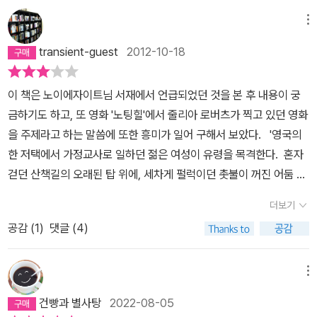
안의 막내딸이잘 생긴 남자 주인의 선택을 받아, 호화스런 시골 저택
이들과 유령을 쫓으며 긴장감의 정점으로 치달아가는 전개, 소설 내
에서 너무나 사랑스런 아이들을 돌보는 중에 도대체 어떤 심리적 기
메뉴
부에 무수하게 깔린 복선들.다 읽고 나서도 머릿속에 물음표가 떠다
제에 의해 이런 망상을 일으키는지도 이해하기 어려웠다. 중간 쯤 읽
닐 정도로, 모호한 소설이지만 이 모든 걸 다 합쳐봤을 때 꽤 괜찮게
transient-guest
2012-10-18
으면서, 이 모든 것이 미친 여자의 망상일지도 모른다는 가능성을 염
읽은 소설이라는 생각이 든다. 소설 안에 숨겨진 복선들을 찾으려면
두에 두었기에, 마지막 반전이 주는 충격과 공포도 내겐 없었다. 제일
몇 번은 읽고 또 읽어봐야겠지만 충분히 그럴 가치가 있을 정도로 재
이 책은 노이에자이트님 서재에서 언급되었던 것을 본 후 내용이 궁
짜증났던 것은, 몰입을 방해하는 매끄럽지 못한 번역.
미있기도 하고.무엇보다 한 시도 긴장을 늦출 수 없는 소설 속의 분위
금하기도 하고, 또 영화 '노팅힐'에서 줄리아 로버츠가 찍고 있던 영화
기가 가장 마음에 들었다.'그러고 나서 어떻게 되었나요?'부인이 오랫
을 주제라고 하는 말씀에 또한 흥미가 일어 구해서 보았다. '영국의
동안 머뭇거렸기 때문에난 더욱 어리둥절했다.'그 사람도 가버렸어
한 저택에서 가정교사로 일하던 젊은 여성이 유령을 목격한다. 혼자
요.'마침내 부인이 말을 꺼냈다.'어디로 갔나요?'이 말을 듣고 부인의
걷던 산책길의 오래된 탑 위에, 세차게 펄럭이던 촛불이 꺼진 어둠 속
표정이 몹시 이상해졌다.'누가 알겠어요! 죽었거든요.''죽었다고요?'나
계단 꼭대기에, 아무도 없는 주방의 창밖에...' 테마가 유령인지, 아니
더보기
는 비명을 지를 뻔했다.이 불가사의한 말을 꺼내며,부인은 실제 마음
면 빅토리아 시대 여성의 억눌린 성적 욕구에 대한 것인지는 확실하
을 가다듬고자신을 더욱 단단히 추스리려는 듯 보였다.'아무렴요. 퀸
공감 (
1
)
댓글 (4)
지 않은 듯 하다. 책을 읽고 난 후 번역가의 글을 빌리자만 그렇다는
트 씨는 죽었다니까요.'
것인데, 읽는 동안에는 유령 이야기가 확실하다는 생각을 하면서 읽
었지만, 설명을 읽고 나니 유령이 아닌 다른 것이 투영된 이야기일 수
메뉴
도 있다는 생각이 들었다. 요컨데, 확실하지는 않은 것이다. 다만, 스
건빵과 별사탕
2022-08-05
트레스와 유령 현상의 일종인 폴터가이스트 현상에 대한 이야기가 생