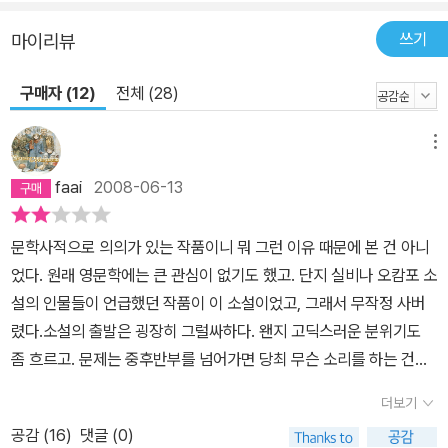
쓰기
마이리뷰
구매자 (12)
전체 (28)
메뉴
faai
2008-06-13
문학사적으로 의의가 있는 작품이니 뭐 그런 이유 때문에 본 건 아니
었다. 원래 영문학에는 큰 관심이 없기도 했고. 단지 실비나 오캄포 소
설의 인물들이 언급했던 작품이 이 소설이었고, 그래서 무작정 사버
렸다.소설의 출발은 굉장히 그럴싸하다. 왠지 고딕스러운 분위기도
좀 흐르고. 문제는 중후반부를 넘어가면 당최 무슨 소리를 하는 건지
알아들을 수가 없게 된다는 점이다. 아무리 원래 문체가 그러려니 하
더보기
고 넘어가려고 해도, 이럴 때 욕하게 되는 대상은 결국 번역자다. 민음
공감 (
16
)
댓글 (0)
사 세계문학전집을 다 가지고 있는 건 아니지만 꽤 여러 권을 가지고