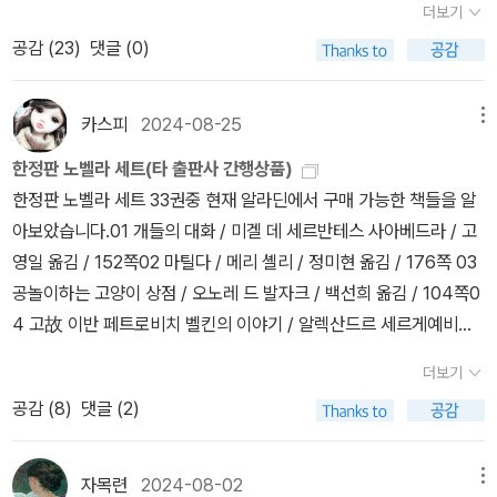
지자 스스로를 통제하지 못한 상황에 놓여 버린 것일 수도 있다. 나역
더보기
지귀신이 있으니안 잡힐 요량으로 꾀를 내었던 것일테지..역시 어린
낼 수 없고 10편 정도의 대표작 읽기를 시도해볼 수 있다. 번역본이
시 점점 이쪽으로 생각이 기운다.​그렇다면 나사의 회전은 어떤 의미
공감 (
23
)
댓글 (0)
시절은 귀신이 나와도낭만적으로 기억되나보다...하하하그냥 그 시절
이미 10종을 넘어가기에 이 또한 최대치이고 현실적으로는 중기 이
일까. 8페이지의 문장만 보면 팽팽하게 조여오는 긴장감을 말한듯한
생각을 하니 미소가 떠오르고 그리움으로 다가온다.지금은 어린이가
후 소설에 한정해야 할지도.중단편(<데이지 밀러>와 <나사의 회전>
데 책을 덮은 후에 드는 생각은 정신줄을 놓지 말라는 의미 같기도 하
아니라 그런가..그만큼 세월을 보낸 탓인지이젠 귀신보다 사람이 무
포함) 데이지 밀러(1878) 나사의 회전(1898) 장편소설아메리칸
카스피
2024-08-25
메뉴
다. 소박한 인간 덕목의 나사 -p.183를 자주 죄야 할 것만 같다고나
섭다. 많은 사람을 겪은건 아니지만, 살면서 나름 많은 일들을 겪다 보
(1877) 워싱턴 스퀘어(1880) 여인의 초상(1881) 보스턴 사람들(1
할까.​워낙 여러 의미로 해석이 가능하다 보니 번역가마다 원문을 해
한정판 노벨라 세트(타 출판사 간행상품)
니이런 생각이 든다. 특히 험난한 세상의 모습을 뉴스에서 비춰주면
886) 메이지가 알았던 것(1897) <비둘기의 날개>(1902) <대사들
석하는 정도에 차이가 있어 보였다. 민음사 외 출판사의 책을 읽었던
한정판 노벨라 세트 33권중 현재 알라딘에서 구매 가능한 책들을 알
역시 제일 섬뜩하고 무서운건 눈에 안 보이는 귀신보다 눈에 버젓이
>(1903) <황금잔>(1904)
지인들 덕에 이야기는 더 풍성해졌다. 원문에서 어쩜 그리도 다양한
아보았습니다.01 개들의 대화 / 미겔 데 세르반테스 사아베드라 / 고
보이면서도 막을 수 없는 사람들인것 같다.얼마전 살아있는 동물의
문장이 나올 수가 있을까. 그리하여 나사의 회전은 독서모임용으로도
영일 옮김 / 152쪽02 마틸다 / 메리 셸리 / 정미현 옮김 / 176쪽 03
가죽을 벗기는 동영상을 보고 난 뒤로는 더욱더무서움이 짙어져 버렸
훌륭한 책이다. ​
공놀이하는 고양이 상점 / 오노레 드 발자크 / 백선희 옮김 / 104쪽0
다.그러나 그럼에도 그러면서도 나는 여전히 사람이 좋다.화면속 그
4 고故 이반 페트로비치 벨킨의 이야기 / 알렉산드르 세르게예비치
들보다 주위에 따뜻하고 좋은 사람들이 더 많기 때문에..아직은 사람
푸시킨 / 김준석 옮김 / 152쪽ㅅ05 사형수 최후의 날 / 빅토르 위고 /
이 더 좋을 수 있는 마음을 내게 주는 그들에게 감사한다.
더보기
백선희 옮김 / 136쪽06 두 이반의 싸움 / 니콜라이 바실리예비치 고
공감 (
8
)
댓글 (2)
골 / 박미령 옮김 / 96쪽07 첫사랑 / 이반 세르게예비치 투르게네프
/ 김강철 옮김 / 176쪽08 벗겨진 베일 / 조지 엘리엇 / 김율희 옮김 /
96쪽09 지하로부터의 수기 / 표도르 미하일로비치 도스토옙스키 /
자목련
2024-08-02
메뉴