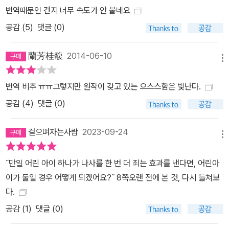
번역때문인 건지 너무 속도가 안 붙네요
공감 (
5
)
댓글 (0)
蘭芳桂馥
2014-06-10
메뉴
번역 비추 ㅠㅠ그렇지만 원작이 갖고 있는 으스스함은 빛난다.
공감 (
4
)
댓글 (0)
걸으며자는사람
2023-09-24
메뉴
˝만일 어린 아이 하나가 나사를 한 번 더 죄는 효과를 낸다면, 어린아
이가 둘일 경우 어떻게 되겠어요?˝ 8쪽오랜 전에 본 것, 다시 들쳐보
다.
공감 (
1
)
댓글 (0)