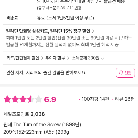
밤 10시까지 주문하면 내일 아침 7시
출근전 배송
(중구 서소문로 89-31 )
변경
배송료
유료 (도서 1만5천원 이상 무료)
알라딘 만권당 삼성카드, 알라딘 15% 청구 할인
최대 1만원 또는 2만원 할인(전월 30만원 또는 60만원 이용 시) / 카드
발급월 +1개월까지는 전월 실적이 없어도 최대 1만원 혜택 제공
카드/간편결제 할인
무이자 할부
소득공제 330원
관심 저자, 시리즈의 출간 알림을 받아보세요
신청
6.9
100자평 14편
리뷰 28편
세일즈포인트
2,038
원제 The Turn of the Screw (1898년)
209쪽
152*223mm (A5신)
293g