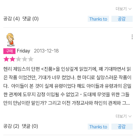
내가 보고 있는 것이 정확한 진실이라는 것을 확신할 수 있는가.나사
순수한 모습의 아이들의 대비가 돋보이는 작품이었다. 그래서 더 공
더보기
의 회전은, 타인의 시선은 철저하게 배제한 채 오로지 화자가 보고 느
포스러울지도 모르겠다.직접 읽어보시면서 선택을 해보시길...
공감 (
4
)
댓글 (0)
끼는 것만을 독자에게 보여준다. 그래서 독자는 그녀가 보는 것만을
보고 그녀가 하는 말만을 믿을 수밖에 없다.그녀는 계속해서 유령을
보지만 여기에서 이상한 것은, 유령을 직접적으로 목격하는 것은 오
메뉴
로지 그녀뿐이라는 거다. 그녀는 아이들도 유령을 볼 수 있다고 믿지
Friday
2013-12-18
만 그건 오로지 그녀의 생각일 뿐, 아이들이 진짜로 유령을 보는지 어
떤지도 명확하게 드러나지 않는다.그녀에게만 보이는 유령들의 정체,
헨리 제임스의 단편 <진품>을 인상깊게 읽었기에, 꽤 기대하면서 읽
저택에 감추어진 어떤 비밀, 비밀스럽고 조용한 아이들. 초반에만 잠
은 작품 이었건만, 기대가 너무 컸었나. 한 마디로 실망스러운 작품이
깐 모습을 나타낸 저택의 주인.소설 전체가 어딘가 미스터리한 분위
다. 아이들이 본 것이 실제 유령이었다 해도 아이들과 유령과의 은밀
기로 가득하지만 마지막 장을 덮는 그 순간까지 독자는 어떤 것도 명
한 관계에 도무지 감정 이입될 수 없었고 - 도대체 무엇을 위한 그들
확하게 결말을 내릴 수가 없다. 여기에서 소설을 읽는 사람들은 한 가
만의 만남이란 말인가? 그리고 이전 가정교사와 하인의 관계와 그들
지 의심을 가지게 된다.유령은 존재하는가. 그녀는 진짜 유령을 본 것
의 죽음은 도대체 뭐란 말인가? - 더구나 순진함을 가장한 아이들의
이 맞는가. 혹은 그녀의 두려움이 불러낸 환영은 아닐까.그럼에도 불
더보기
깜찍한 연기도 그렇게 공포스럽게 느껴지지 않았다. 결국 이 모든 이
구하고 그녀가 설명하는 유령의 모습이 너무 생생하기에, 단지 그녀
공감 (
2
)
댓글 (0)
야기들이 미친 가정교사의 망상이라 한다해도, 단지 가난한 목사 집
의 망상이라고 치부하기에는 왠지 찜찜하다.기이한 행동을 일삼는 아