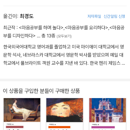
입학하지만 문학에 전념하기로 결심하고 이듬해 중퇴한 후 1864년
첫 단편 「비극적인 오류」를 기점으로 문예지에 소설과 서평을 기고하
옮긴이:
최경도
저자파일
신간알림 신청
며 작품활동을 시작했다. 1875년에 본격적인 첫 장편소설 『로더릭
허드슨』을 발표하고 유럽에 정착할 마음으로 파리에 가서 투르게네
최근작 :
<마음공부를 하며 놀다>
,
<마음공부를 요리하다>
,
<마음공
프, 플로베르, 졸라 등의 작가와 교유했다. 곧이어 런던으로 이주해 정
부를 디자인하다>
… 총 13종
(모두보기)
착하고는 왕성한 활동을 이어갔다. 1878년 중편 「데이지 밀러」로 미
한국외국어대학교 영어과를 졸업하고 미국 마이애미 대학교에서 영
국과 유럽에서 두루 호평받으며 입지를 다진 이래 『여인의 초상』 『비
문학 석사, 네브라스카 대학교에서 영문학 박사를 받았으며 예일 대
둘기의 날개』 『대사들』 『황금 주발』 등의 장편은 물론, 수많은 중단편
학교에서 풀브라이트 객원 교수를 지낸 바 있다. 한국 헨리 제임스 학
과 희곡, 평론, 에세이를 남겼다. 1915년 영국인으로 귀화했고 이듬
회 회장을 역임했으며, 2012년 현재 영남대학교 영어영문학과 교수
해 런던에서 72세를 일기로 타계했다. 작가 이력상 중기인 1886년
로 재직 중이다. 저서로는 『헨리 제임스의 문학과 배경』이, 주요 번역
에 발표한 『보스턴 사람들』은 페미니즘적 개혁을 향한 열망과 그 한
서로는 『나르시시즘의 문화』, 『아메리칸』, 『나사의 회전』, 『일탈의 미
이 상품을 구입한 분들이 구매한 상품
계, 성역할을 둘러싼 갈등과 혼란을 예리하게 포착하며 당대 미국 사
학－오스카 와일드 문학예술 비평선』(공역), 그리고 강석경의 소설
회를 입체적으로 조명한 역작이다. 여성운동에 투신한 올리브 챈슬러
『가까운 골짜기』를 영어로 옮긴 『The Valley Nearby』가 있다. 현
와 버리나 태런트, 보수적인 가치관을 지닌 변호사 배질 랜섬이 이루
재 경주(慶州)에 거주하고 있다.
는 삼각관계를 통해 동성애와 이성애가 각축하는 욕망의 역학, 젠더
질서의 변화 가능성 등을 그려냈다는 점에서 시대를 앞선 통찰이 담