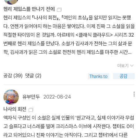
최은경 옮김 / 216쪽10 악마 / 레프 니콜라예비치 톨스토이 / 이나미
헨리 제임스를 만나기 전에
옮김 / 112쪽11 해들리버그를 부패시킨 남자 / 마크 트웨인 / 김율희
헨리 제임스의 『나사의 회전』, 『여인의 초상』을 알지만 읽지는 못했
옮김 / 112쪽12 나사의 회전 / 헨리 제임스 / 이재경 옮김 / 224쪽13
다. 언젠가 읽어야지 하는 마음은 쌓여있다. 이제 진짜 그 소설을 읽을
각성 / 케이트 쇼펜 / 이봉지 옮김 / 240쪽14 비곗덩어리 / 기 드 모
적절한 타이밍이 온 것일까. 아르테의 <클래식 클라우드> 시리즈 32
파상 / 김병욱 옮김 / 80쪽15 지킬 박사와 하이드 씨의 기묘한 사건 /
번째로 헨리 제임스를 만났다. 소설가 김사과가 전하는 그의 삶과 문
로버트 루이스 스티븐슨 / 박유진 옮김 / 136쪽16 결투 / 조지프 콘
학, 김사과가 읽은 그의 소설로 천천히 헨리 제임스를 마주한 시간이
래드 / 이은경 옮김 / 168쪽17 결투 / 안톤 파블로비치 체호프 / 조준
었다. 작가의 작품을 이해하는데 <클래식 클라우드> 시리즈만큼 좋
래 옮김 / 248쪽18 터치스톤 / 이디스 워튼 / 황금진 옮김 / 168쪽1
더보기
은 책도 없다는 걸 확인했다고 할까. 나는 헨리 제임스에 대해 혀 몰랐
9 타임머신 / 허버트 조지 웰스 / 서홍원 옮김 / 176쪽20 베네치아에
공감 (
39
)
댓글 (2)
지만 이제 책을 읽고 헨리 제임스에 대해 조금 알게 되었고 동시에 아
서의 죽음 / 토마스 만 / 원당희 옮김 / 168쪽21 야성의 부름 / 잭 런
주 많이 궁금해졌으니까. 그건 김사과의 글과 설명이 충분했기 때문
던 / 박성식 옮김 / 152쪽22 데미안 / 헤르만 헤세 / 박정미 옮김 / 2
이라고 할 수도 있다. 김사과가 이끄는 대로 헨리 제임스의 삶을 따라
유부만두
2022-08-24
메뉴
72쪽23 체스 / 슈테판 츠바이크 / 박영구 옮김 / 112쪽24 변신 / 프
가는 길, 김사과가 마주한 뉴욕, 파리, 런던, 라이의 풍경에 취하는 것
란츠 카프카 / 오석균 옮김 / 112쪽25 인스머스의 그림자 / 하워드 필
나사의 회전
과 그곳에서 만난 이들과의 대화나 사소하지만 아주 중요한(파리행
립스 러브크래프트 / 지여울 옮김 / 168쪽26 메이데이 / 프랜시스 스
액자식 구성인 이 소설은 실제 인물의 '원고'라고, 실제 이야기라 무섭
유로스타의 식당칸 샌드위치의 맛이 최고라는 것) 에피소드 이 책을
콧 피츠제럴드 / 이은정 옮김 / 120쪽27 노인과 바다 / 어니스트 헤
고 슬프다고 너스레를 떨며 크리스마스 이브에 시작한다. 챕터도 0이
읽는 즐거움이다. 여행지에서 원래 한국 사람인데 세 살 때 덴마크로
밍웨이 / 박찬원 옮김 / 136쪽28 남방 우편수송기 / 앙투안 드 생텍
라고 되어있으니 진짜 이야기는 아직이다. 그리고 챕터1에서 다른