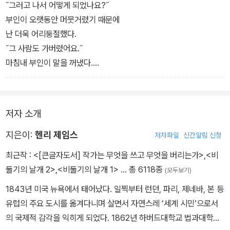
˝그러고 나서 어떻게 되었나요?˝
부인이 오랫동안 머뭇거렸기 때문에
난 더욱 어리둥절했다.
˝그 사람도 가버렸어요.˝
마침내 부인이 말을 꺼냈다.
˝어디로 갔나요?˝
이 말을 듣고 부인의 표정이 몹시 이상해졌다.
˝누가 알겠어요! 죽었거든요.˝
저자 소개
˝죽었다고요?˝
나는 비명을 지를 뻔했다.
지은이:
헨리 제임스
저자파일
신간알림 신청
이 불가사의한 말을 꺼내며,
최근작 :
<[큰글자도서] 작가는 무엇을 쓰고 무엇을 버리는가>
,
<비
부인은 실제 마음을 가다듬고
둘기의 날개 2>
,
<비둘기의 날개 1>
… 총 6118종
(모두보기)
자신을 더욱 단단히 추스리려는 듯 보였다.
1843년 미국 뉴욕에서 태어났다. 일찍부터 런던, 파리, 제네바, 본 등
˝아무렴요. 퀸트 씨는 죽었다니까요.˝
유럽의 주요 도시를 옮겨다니며 살면서 자연스레 ‘세계 시민’으로서
의 국제적 감각을 익히게 되었다. 1862년 하버드대학교 법과대학에