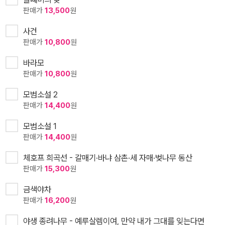
판매가
13,500
원
사건
판매가
10,800
원
바라모
판매가
10,800
원
모범소설 2
판매가
14,400
원
모범소설 1
판매가
14,400
원
체호프 희곡선 - 갈매기·바냐 삼촌·세 자매·벚나무 동산
판매가
15,300
원
금색야차
판매가
16,200
원
야생 종려나무 - 예루살렘이여, 만약 내가 그대를 잊는다면