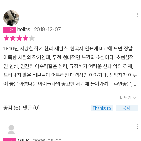
있고 그 중에는 (기존 번역서에 비해) 번역이 훌륭한 책도 많지만, 아
쉽게도 이 책은 번역이 나쁜 축에 속한다고밖에 볼 수 없다. 가령 소설
메뉴
의 마지막 부분.'선생님이 여기 계신가요?' 마일스는 감긴 눈으로 내
hellas
2018-12-07
말이 들리는 방향을 감지하며 숨을 헐떡였다. '선생님'이라는 마일스
의 이상한 말에 내가 비틀거리고 숨을 헐떡이며 '제셀 양! 제셀 양!' 하
1916년 사망한 작가 헨리 제임스. 한국사 연표에 비교해 보면 정말
고 말을 되풀이하자, 그가 갑작스러운 분노로 나를 밀쳤다.나는 놀라
아득한 시절의 작가인데, 무척 현대적인 느낌의 소설이다. 초현실적
서 아이의 추측을 간파했다. 그것은 우리가 플로라에게 했던 일련의
인 현상, 인간의 아수라같은 심리, 규정하기 어려운 선과 악의 경계,
행위와 같은 것이었다. 그러나 이것이 제셀 양보다 오히려 낫다는 것
드러나지 않은 비밀들이 어우러진 매력적인 이야기다. 전임자가 이루
을 그에게 알리고 싶을 따름이었다. '제셀 양이 아니야! 하지만 그게
어 놓은 아름다운 아이들과의 공고한 세계에 들어가려는 주인공은,
창문에 있어. 바로 우리 앞에. 저기 있잖아. 비겁한 괴물 같으니. 저기
그들의 신뢰에 질투를 하고, 앞선 사람들에 대한 열등감과 소유욕, 완
마지막으로 나타난 거야!'이 말을 듣자 마일스는 순식간에 마치 미친
더보기
벽을 향한 편집증으로 불행을 완성하기 위해 준비된 모든 것위에서
개가 냄새를 맡고 머리를 흔들다 몸을 치떨며 돌파구를 찾듯 - 내 느
공감 (
6
)
댓글 (0)
스스로 파멸한다. 아이들을 세계로부터 단절시키려는 행위가 얼마나
낌에 지금도 유령이 독기처럼 방 안을 가득 채우고 있는데도 - 흐릿하
헛된 일인가. 아이들은 결국 자란다. 어린아이가 이야기의 주체가 될
게 창문 위를 둘러보았다. 그는 우리를 엄습한 거대한 존재를 도무지
때 언제나 충분히 예견되는 불안의 요소다. 언제나 후대는 세계를 부
메뉴
찾지 못한 채 당황하여 새파랗게 질려 나를 쏘아보았다. '그분이 오셨
수고 성장한다. 그를 저지하려는 애처로움은 독자에게 연민과 조소를
나요?'이게 도대체 뭔 소리인지... 물론 비문은 없다. 이 부분의 원문
MILK
2006-08-20