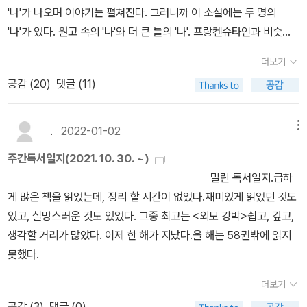
입양된 사람을 룩셈부르크에서 만나 고등학교 때 읽은 『나사의 회전』
쥐페리 / 이현희 옮김 / 176쪽29 동물농장 / 조지 오웰 / 금정연 옮김
'나'가 나오며 이야기는 펼쳐진다. 그러니까 이 소설에는 두 명의
에 대해 말할 확률은 얼마나 될까? 놀랍고 신기하지 않은가. 아무튼
/ 144쪽30 이방인 / 알베르 카뮈 / 김병욱 옮김 / 152쪽31 태풍 / 나
'나'가 있다. 원고 속의 '나'와 더 큰 틀의 '나'. 프랑켄슈타인과 비슷한
기존에 만난 클래식 클라우스 시리즈에서와는 다른 분위기라고 할까.
쓰메 소세키 / 박현석 옮김 / 232쪽 32 아Q정전 / 루쉰 / 심규호 옮
구조이지만 헨리 제임스 소설은 더 꼬여서 진짜 사건은 독자로 부터
책으로 돌아와 헨리 제임스의 생을 보면 헨리 제임스는 정착이 아닌
더보기
김 / 120쪽33 냉동어 / 채만식 / 방민호 감수 / 192쪽앞서 말한대로
더 멀리 떨어져 있다. 원고의 나와 그 원고를 전하는 소설의 나 사이에
이주의 삶을 선택했고 그것은 하나의 세계나 관습에 묶이지 않은 자
공감 (
20
)
댓글 (11)
한정판 노벨라 세트 33권의 권당 가격은 평균 23,400원입니다.한정
도 단계가 여럿이다. 1.원고 '나'2. 원고 저자와 더글라스의 만남과 원
유로움의 추구라 느껴졌다. 물론 부모나 조부의 영향에서 시작되었겠
판임을 감안해도 상당히 비싼 가격임에 틀림없습니다.게다가 33권중
고 전달 3. 더글라스의 원고 낭독4. 소설 큰 틀의 화자 '나'는 원고 낭
지만 마지막 결정적 선택은 헨리 제임스의 몫이었을 테니까. 그래도
에 대략 72%의 책은 타 출판사에서 이미 간행된 책들입니다.즉 이미
독 듣고 원고 건네 받음5. 세월이 흐른 후 더글라스가 병사함 6. 소설
.
2022-01-02
메뉴
그게 가능했던 건 재력이다. 부모가 경제적으로 부유했기에 돈을 벌
많은 분들이 읽으신 책들일 것이고 저 역시도 이미 읽은 책들이 상당
큰 틀의 화자 '나'가 정확한 복사본 제작7. 독자가 전후사정과 함께 묶
기 위해 일을 하지 않았고 자유롭게 자신이 원하는 곳, 파리와 영국을
주간독서일지(2021. 10. 30. ~)
수 있습니다.만일 활판인쇄 한정판을 감안해서 77만원을 지불할 용
은 원고 복사본을 읽음 갓 스무살이 된 원고 저자, 여성 '나'는 시골
오가며 생활할 수 있었던 것이다. 다른 한편으로 헨리 제임스가 부유
밀린 독서일지.급하
의가 있지 않다면 이미 간행된 타 출판사의 책들(가격도 8천원에서
외딴 저택에서 두 어린이 (열 살 마일스와 더 어린 여자 아이 플로라)
한 환경이 아니었다면 소설가가 되지 않았을지도 모르거니와 다른 소
게 많은 책을 읽었는데, 정리 할 시간이 없었다.재미있게 읽었던 것도
만오천원 사이임)을 구매하는 것이 합리적일 것입니다.그리고 다른
를 맡는 가정 교사가 된다. 자신을 고용한 남성, 런던에 거주하는 매력
설을 썼을지도 모른다는 것이다.파리에서 그는 뜨내기 외국인이자 신
있고, 실망스러운 것도 있었다. 그중 최고는 <외모 강박>쉽고, 깊고,
출판사에서 간행안된 초판 번역본의 경우 아마 한정판이 다 팔리면
적인 독신남은 자신을 귀찮게 말라며 고액 임금과 함께 전권을 위임
참 소설가였다. 그러나 그에게 파리는 러시아의 대문호 투르게네프를
생각할 거리가 많았다. 이제 한 해가 지났다.올 해는 58권밖에 읽지
일반본으로 간행될 것으로 추정되기에 그때 구매하시면 되지 않을까
한다. 가난한 목사의 세째딸 '나'는 경력도 없이 덜컥 이 일을 맡았고
알게 된 곳이고 플로베르의 문학 모임 세나클에 초대받는다. 플로베
못했다.
싶네요.by caspi
극한 긴장감에 짓눌린다. 유월 초여름, 저택에서 여러 인물들과 아름
르의 자택에서 많은 소설가를 만났다. 헨리 제임스는 세나클 모임에
답고 매력적이지만 기대에서 빗나가는 아이들의 행동에 맞닥뜨린다.
더보기
바로 스며들거나 그들의 사고에 흔쾌히 동조하지는 않았다. 어쩌면
더하기 유령.마침내 붕괴하는 '나'와 아이들.어쩌면 애초에 망가져 있
공감 (
3
)
댓글 (0)