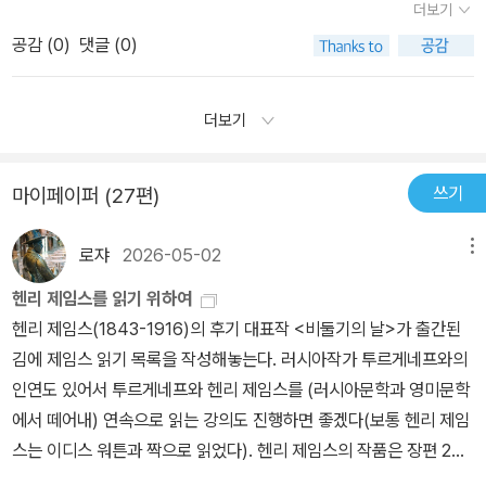
나 이 대화는 미묘하고 모호하고 그 대화만으로는 무슨 의미인지 알
더보기
서 풍겨오는 그 어떤 것도 심증만 있을 뿐 명확한 진실이 드러나지 않
라는 머리로는 작가의 마음을 다 헤아릴 수 없었음을 밝힌다.유령이
수가 없다. 가정교사 역시 마찬가지로 말이 막히고 또한 이 대화가 마
는다.​그녀가 보았던 유령의 실체를 그로스 부인도 확인해 주었을 땐
공감 (
0
)
댓글 (0)
야기? 아니면 심리적 불안을 나타내는 이야기?유령이야기인가 싶으
일스의 비난이라고 느끼게 되지만 실제로 이게 비난인지 조차도 알수
유령의 실체를 믿을 수밖에 없었고 과거의 좋지 못했던 일들이 현재
면 가정부의 심리싸움이고 심리적 불안이라고 하기엔 미스테리 하지
가 없고 또 무엇에 대한 비난인지 조차 알 수 가 없다. 갑작스런 엔딩
의 아이들에게까지 영향이 미치고 있음이 보인다. 한편으로 독실한
만 사실적인 묘사들..결국은 유령이 있다는 걸까?어느 곳에서든 귀신
더보기
과 최초의 도입부의 설명은 가정교사가 자신의 직업생활을 계속 해나
기독교 집안에서 나고 자란 가정교사는 선과 악의 이분법적 사고가
이야기 하나쯤 없는 곳은 없으리라 생각되는데..특히 인적이 드문 시
간다는 뜻이겠지만 과연 가해자는 누구이고 피해자는 누구인지 또는
짙고 책임의식도 강하다. 어쩌면 자연의 섭리를 너무 믿은 나머지 자
골은 두 말할 것도 없다.내가 자란 곳은 강원도 영월이다. 말그대로 두
처음부터 존재했던 것인지 조차도 모호해진다.대체 무슨 일이야?!
쓰기
마이페이퍼 (27편)
신이 이곳에서 선장 노릇을 해야 한다고 믿는다. (간단히 말해 내가
메산골 같은 곳이였으며버스도 드문 곳이였다..그나마 내가 자랄때는
무슨 일이 일어나고 있는거야? 라고 하면서 빠르고 진행되는 스토리
완전한 침몰을 면하기 위해 키를 움켜잡았던 것이다. -제22장) 어쩌
한창 활발한 활동을 뽐내던풍경이였음에도 아침 저녁을 제외하곤 한
를 정신없이 쫓아가는 도중에 갑자기 나타난 낭떠러지 같은 급작스런
로쟈
2026-05-02
메뉴
면 지나친 애착으로 허황된 집착의 늪에 빠진건 아닐까 하는 의구심
시간에 한대정도 였던걸로기억하는데..그 사이 버스를 놓친 바쁜 사
결말은 두 배쯤 당황스럽다.그야말로 멍한 상태가 되어버렸다.
도 든다. 게다가 마일스와의 이성 구도는 은근 거슬린다. 마일스와의
람들은 걸어서 다닐 수 밖에없었고, 그 길에서 보았다던 귀신이 소문
헨리 제임스를 읽기 위하여
대화 내용에서 느껴지는 줄다리기는 뭐랄까. 이성에게 호감을 품은
에 소문을 낳았다..어린나이에 어찌나 그 많고 다양한 귀신들 때문에
헨리 제임스(1843-1916)의 후기 대표작 <비둘기의 날>가 출간된
남녀 사이의 대화 같다고나 할까. 단언하는 가정교사보다 마일스가
길이 무서웠던지..총각귀신,처녀귀신은 말할것도 없고 물귀신 달걀귀
김에 제임스 읽기 목록을 작성해놓는다. 러시아작가 투르게네프와의
그녀를 떠보는 방식이 영악해서 소름이 돋는다. ​​​물론 그 무엇도 단정
신 참 귀신 종류도 참으로 많았던 시절..늦은 저녁 해가 뉘엿뉘엿한 시
인연도 있어서 투르게네프와 헨리 제임스를 (러시아문학과 영미문학
하기는 어렵다. 그녀가 정말로 유령과 아이들 사이에서 심리전을 벌
간에 숨바꼭질이라도하게 되면 머리카락 보이는 것 보다도 홀로 숨은
에서 떼어내) 연속으로 읽는 강의도 진행하면 좋겠다(보통 헨리 제임
인걸 수도 있고 영매의 능력을 지닌 그녀가 유령으로부터 아이들을
그 자리에 귀신이라도나타날까 겁나 스스로 들키기도 하고..그런데
스는 이디스 워튼과 짝으로 읽었다). 헨리 제임스의 작품은 장편 20
지키기 위해 고군분투했을 수도 있다. 아니면 정신분열이 점점 심해
왜 그렇게 무서우면서화장실 근처에 숨어들었을까? 빨간휴지 파란휴
편(미완성 포함 22편), 단편 113편에 달하기에 전작 읽기는 엄두를