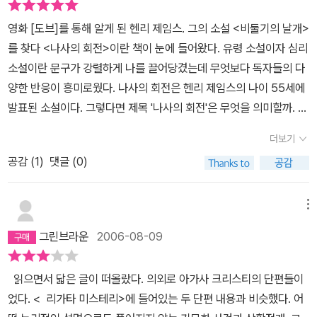
각나서 언급해 둔다. 어떤 연구가들에 말에 의하면 폴터가이스트 현
영화 [도브]를 통해 알게 된 헨리 제임스. 그의 소설 <비둘기의 날개>
상은 이런 억눌린 욕구나 스트레스에 의해서 생겨난다고 하는데, 그
를 찾다 <나사의 회전>이란 책이 눈에 들어왔다. 유령 소설이자 심리
증거로써, 수 많은 폴터가이스트 현상 사례들이 주로 십대 소년/소녀
소설이란 문구가 강렬하게 나를 끌어당겼는데 무엇보다 독자들의 다
들을 기점으로 발견된다고 한다. 같은 논리라면 주인공의 '억눌리고
양한 반응이 흥미로웠다. ​나사의 회전은 헨리 제임스의 나이 55세에
좌절된' 성적 욕구에 대한 스트레스가 다른 사람들은 보았는지 아닌
발표된 소설이다. 그렇다면 제목 '나사의 회전'은 무엇을 의미할까. 8
지 알 수 없는 '유령'의 존재에 투영되어 그녀의 눈에만 나타난 것이라
페이지에 이런 문장이 있다.만약에 어린아이 한 명이 나사를 한 번 더
는 설정도 가능했을 것이라는 생각을 잠시 했다. 결론은 무엇일까?
더보기
죄는 효과를 가져온다면, 어린아이가 두 명일 때는 어떻게 되겠어요?
또 '나사의 회전'이라는 제목이 의미하는 바는 무엇일까? 궁금증만
공감 (
1
)
댓글 (0)
​​​중세의 건축물이 주는 분위기에서 소설적 상상력을 이끌어 냈다고 해
커지고 있다. 유명 작가들이 쓴 추천사들이 몇 개 커버에 나와있는
서 붙여진 이름이 고딕소설이다. 시골에 자리 잡은 고립된 대저택과
데, 러브크래프트를 생각하면 호러쪽에 가까울 수도 있고, 버지니아
오래된 탑, 한적한 호수 등은 유령이 출몰하기에 그럴싸한 분위기를
메뉴
울프의 말을 보면 심리/정신소설일 수도 있겠다는 생각이 든다. 그런
자아낸다. 그러고 보니 어디선가에서 많이 본듯한 장면들인데 이 소
데 이 책이 무려 미국대학위원회가 선정한 SAT (대학입학시험) 추천
그린브라운
2006-08-09
설의 영향을 받은 작품의 수가 꽤나 검색이 되었다. 영화 <디 아더스
도서라고 한다. 내용은 모르겠지만, 단어, 언어적인 것, 그리고 어휘
>나 최근작 <더 터닝>을 헨리 제임스가 보았다면 꽤나 만족스러워할
의 사용이 매우 잘 되어 있다는 증거로 볼 수 있겠다. 전혀 익숙하지
읽으면서 닯은 글이 떠올랐다. 의외로 아가사 크리스티의 단편들이
듯하다. 소설의 등장인물은 고작 넷, 그리고 실체가 모호한 두 명의 유
않은 풍의 책을 읽은 셈인데, 이것으로 아주 조금이나마 뇌의 주름이
었다. < 리가타 미스테리>에 들어있는 두 단편 내용과 비슷했다. 어
령이 전부임에도 소설의 분위기에 압도당하고 말았다. 이야기에서 느
늘어났으면 좋겠다.