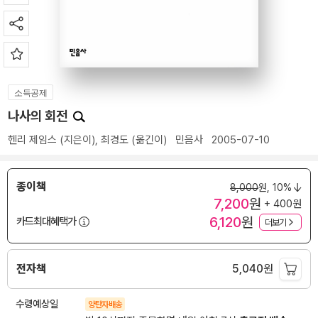
소득공제
나사의 회전
헨리 제임스
(지은이),
최경도
(옮긴이)
민음사
2005-07-10
종이책
8,000
원,
10%
7,200
원
+ 400원
6,120
원
카드최대혜택가
더보기
전자책
5,040
원
수령예상일
양탄자배송