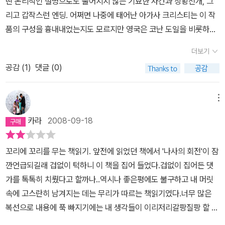
떤 논리적인 설명으로도 풀어지지 않는 기묘한 사건과 상황전개, 그
껴지는 모호한 공기는 유령의 등장으로 극대화되지만 가정교사와 아
리고 갑작스런 엔딩. 어쩌면 나중에 태어난 아가사 크리스티는 이 작
이들 간의 신경전에서 오는 공포감도 만만치 않다.​삼촌의 두 아이를
품의 구성을 흉내내었는지도 모르지만 영국은 코난 도일을 비롯하여
부탁받는 가정교사는 이름조차 등장하지 않는다. 가정교사가 죽은 지
이런 작풍이 한동안 유행한 듯도 싶다. 그러나 아름다운 소년으로 묘
이십여 년이 지난 후 당시 그녀가 남긴 경험담이 더글러스라는 인물
더보기
사되는 마일스와 가정교사의 대화는 미묘하다. 말투는 우아하고 다정
에게 전해지는 것으로 등장하다 보니 객관성을 따지기가 모호하다.
공감 (
1
)
댓글 (0)
하고 얼굴에는 미소가 가득한데도 그 한 마디 한 마디 말은 아무 내용
어디까지나 가정교사 본인이 생각하고 추측하고 단정하고 결론을 지
도 없고 무엇을 말하는 지 최소한 선의인지 적의인지 조차도 분명하
어버린 이야기이므로 유령의 존재까지도 의심이간다. 그랬기에 단서
지가 않다. ' 글쎄요 아시잖아요' ' 다 아시잖아요 그렇고말고요' 모
메뉴
뿐인 모호한 설정은 다양한 해석을 낳을 수밖에 없었고 복잡한 인간
든 질문에 대답하면서도 아무 대답도 하지 않고 있다. '그러면 넌 잠들
심리에 심취하게 된다.​책을 읽은 대부분의 독자들은 상반된 두 시선
카라
2008-09-18
지 않았구나''눈을 뜨고 누워 생각을 했거든요' '네가 생각하는 게 뭔
으로 인물 간의 관계도를 설정할 것이다. 어린아이의 사악함과 영웅
데?' '선생님에 관한 생각이 아니라면 달리 뭐겠어요?' '글쎄요....아시
적인 가정교사 혹은 어린아이의 순진무구함과 정신분열증이 있는 가
꼬리에 꼬리를 무는 책읽기. 앞전에 읽었던 책에서 '나사의 회전'이 잠
겠지만 전 우리 사이에 생긴 괴상한 일을 생각해요' '뭐가 괴상하다는
정교사로.​하지만 어느 한쪽으로 치우치기엔 문장 곳곳에서 발견되는
깐언급되길래 겁없이 턱하니 이 책을 집어 들었다.겁없이 집어든 댓
거니,마일스?' '선생님이 절 가르치시는 방법말이에요 그리고 나머지
단서들로 내내 혼돈이 온다. 심지어 그 더글러스라는 인물의 실체와
가를 톡톡히 치뤘다고 할까나..역시나 좋은평에도 불구하고 내 머릿
모든 일들도' '나머지 모든 일이라니?' '다 아시면서요 그렇고말고
이야기에 제목을 붙인 나의 존재까지도 의심투성이다. 제일 궁금증을
속에 고스란히 남겨지는 데는 무리가 따르는 책읽기였다.너무 많은
요' 어린 여동생 플로라를 돌보는 것이 원래의 가정교사의 일이지만
증폭시켰던 건 마일스가 퇴학을 당한 이유였지만 피터 퀸스와 제셀양
복선으로 내용에 푹 빠지기에는 내 생각들이 이리저리갈팡질팡 할 수
어쩐일인지 대화는 주로 플로라의 오빠인 마일스와 이루어진다. 그러
의 관계와 어떤 일에도 관여하지 않겠다는 삼촌의 의중 등 대저택에
밖에 없었으며 그 복선에 대한 확실한 결과물이 없다는것도 내 모자