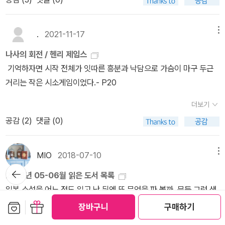
당연한 일이다. 헨리 제임스는 그들의 오만하고 편협한 세계관이에
던 저택과 아이들, 그 상황에 무력하게 던져진 가정교사. 마일스와 퀸
거부감을 느꼈지만 특유의 독한 매력을 거부하지는 못했다. 실제로
트라는 거친 사나이 사이에, 마일스와 이 가정교사 사이에, 퀸트와 전
만난 플로베르는 다정하면서도 신비스러운, 기이한 카리스마를 지닌
.
2021-11-17
메뉴
직 가정교사 사이의 이야기가 얽히며 (더해서 마일스의 교우관계) 어
거장이었다. 헨리 제임스는 플로베르의 『마담 보바리』가 독보적이며
린이를 정서적 (그리고 아마도 성적으로) 학대하는 상황이 암시된다.
나사의 회전 / 헨리 제임스
완벽하다고 생각했다. 하지만 그럼에도 불구하고, 플로베르의 천재성
마지막에 멈춰버린 심장의 고동은 이 비극의 마침표일까.하지만 다시
기억하자면 시작 전체가 잇따른 흥분과 낙담으로 가슴이 마구 두근
에는 어딘가 굉장히 야박한 데가 있다고 그는 지적하기도 했다. (67
챕터0으로 돌아오면 애초에 이 원고를 들고 오는 인물인 더글러스가
거리는 작은 시소게임이었다.- P20
쪽)파리의 신참 소설가는 런던에서는 조금 다른 모습으로 보인다. 조
의아하다. 그는 이 원고가 자신보다 열살 위 여성, 자신의 여동생의 가
금 더 적극적으로 런던을 탐하고 칭송한다고 할까. 잘은 모르지만 내
더보기
정교사가 쓴 글이라고 했다. 마일스와 겹치는 프로필이다. 마일스네
게는 그렇게 느껴졌다. 그는 에세이를 통해 런던은 흉측하고, 악랄하
공감 (
2
)
댓글 (0)
비극이 끝나고도 이 여성은 버젓이 다른 어린이를 맡아서 가르쳤다는
며, 잔혹하고, 무엇보다 압도적이라고 말한다. 그리고 런던에서 외로
걸까. 분명히 더글러스와 이 여성은 가까운 관계가 되었고, (마일스가
운 이방인 생활을 끝내고 집을 구했고 런던 사교계의 이목을 끌었다.
'나는 나와 같은 사람을 원해요'라는 말로 계급차이를 드러내는 것과
나는 이쯤에서 헨리 제임스의 앞에 등장한 연인을 기대했다. 운명 같
MIO
2018-07-10
메뉴
대조적이다) 이 원고를 그에게 넘기고 그녀는 '죽었다'. 그리고 다시
뒤로가
은 만남, 소설가의 사랑, 나만의 기대였던 것 같다. 그러나 김사과의
2018년 05-06월 읽은 도서 목록
기
이 원고를 친구인 소설 큰 틀의 '나'에게 넘기고 더글러스도 시간이 흐
이런 문장을 보면 헨리 제임스가 어떤 사람이었는지 조금 짐작할 수
일본 소설을 어느 정도 읽고 난 뒤엔 또 무엇을 파 볼까, 문득 그런 생
른 후에 죽는다. 끝까지 모르겠는 사람속에 대한 이야기를 여러 겹으
있다. 그는 화려한 디너파티를 좋아했지만 그것이 글쓰기를 망칠까
각이 들었다.도서보다 불쏘시개에 가까운 불온한 종이는 취소선을 그
보관함담기
선물하기
로 싸고 접고 묶어서 우리 앞에 놓은 헨리 제임스. 더해서 우리글 번역
장바구니
구매하기
두려워했다. 카리스마 넘치는 사교계 인사들을 사랑했지만 그들이 자
었다. 생각보다 괜찮았던, 다시 말하면 온·오프라인의 평가보다 더 와
본의 파파고 문장이 독자의 독서와 몰입을 방해하며 이야기를 더 복