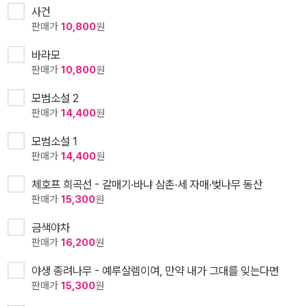
사건
판매가
10,800
원
바라모
판매가
10,800
원
모범소설 2
판매가
14,400
원
모범소설 1
판매가
14,400
원
체호프 희곡선 - 갈매기·바냐 삼촌·세 자매·벚나무 동산
판매가
15,300
원
금색야차
판매가
16,200
원
야생 종려나무 - 예루살렘이여, 만약 내가 그대를 잊는다면
판매가
15,300
원