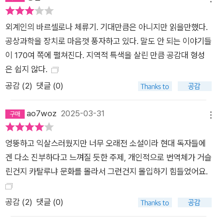
이다. 그 이유는, 나는 잘 모르지만 그들이 무척 중요하게 여기는
문제들 중 하나다. 내가 보는 부자와 빈자의 기본적인 차이점은
외계인의 바르셀로나 체류기. 기대만큼은 아니지만 읽을만했다.
이런 것 같다. 부자들은 그들이 가는 곳에서 그들이 원하는 것을
공상과학을 장치로 마음껏 풍자하고 있다. 말도 안 되는 이야기들
아무리 많이 손에 넣거나 아무리 많이 소비해도 돈을 내지 않는
이 170여 쪽에 펼쳐진다. 지역적 특색을 살린 만큼 공감대 형성
반면, 빈자들은 땀을 뻘뻘 흘리면서까지 돈을 낸다. 09:50 (중략)
은 쉽지 않다.
모든 인종들 중에서 흑인은(말 그대로 피부가 검은 사람은) 백인
공감 (
2
)
댓글 (0)
보다 나은 특별한 재능을, 즉 크고, 강하고, 빠른 재능을 타고났
다. 물론 어리석기는 흑인이나 백인이나 마찬가지다. 백인들은 흑
ao7woz
2025-03-31
메뉴
인들을 존중하지 않는데, 그것은 아마도 백인들의 집단적인 잠재
의식 속의 먼 옛날, 그러니까 흑인이 지배층이고 백인이 피지배층
엉뚱하고 익살스러웠지만 너무 오래전 소설이라 현대 독자들에
이었던 시대의 아픈 기억 때문일 것이다. 그러나 짧고 가벼운 작
겐 다소 진부하다고 느껴질 듯한 주제, 개인적으로 번역체가 거슬
품의 특성상 이러한 문제를 깊이 파고들기보다는 철저한 이방인
린건지 카탈루냐 문화를 몰라서 그런건지 몰입하기 힘들었어요.
의 시선을 통해 잡다하고 일상적인 인간사의 우스꽝스럽고 부조
리한 면면을 새롭게 비틀어 보는 해학적인 재미에 중점을 둔다.
공감 (
2
)
댓글 (0)
이러한 재미는 작품 전반에 적절하게 쓰인 과장과 익살로 더욱 증