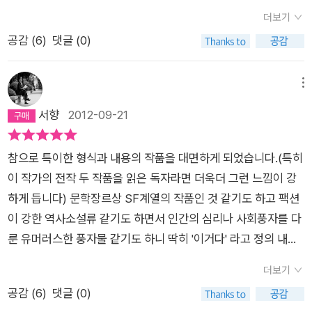
앞둔 바르셀로나 각지에서 벌어지는 온갖 모습을 애정 어린 희화
더보기
느껴지는 대목이다. 멘도사는 외계인의 입을 통해 바르셀로나를
를 그렸으니 조금은 비슷하잖아? 작품의 내용은 <경이로운 도시
조롱하면서도 그곳만의 매력과 가치를 독자들에게 널리 전하려
공감 (
6
)
댓글 (0)
>나 <사볼타 사건의 진실>처럼 조금은 살벌한 범죄소설이 아니
하는 것이다. 이에 대해 번역자 정창은 이렇게 말한다. “애증은
다. 놀라지 마시라. 제목에 나온 ‘구르브’란 이름의 생명체는 외계
상대적이고 반어적이다. 미움의 이면에는 그만큼 아끼는 마음이
인이다. 안타레스 성좌의 한 별에서 탐사 목적으로 지구 바르셀로
메뉴
함축되어 있다. 이러한 의미에서 이 책 『구르브 연락 없다』는 작
나 외곽지역에 떨어진 ‘나’와 구르브. 구르브는 상부의 지시대로
서향
2012-09-21
가 에두아르도 멘도사가 자신의 고향(조국) 카탈루냐에, 자신의
지구인 여성의 모습을 하고 우주선 밖으로 나가 베야테라 자치 대
도시 바르셀로나에, 나아가 1992년 바르셀로나 올림픽에 바치는
학의 전임교수인 ‘유크 푸익 이 로익’이란 남자를 만났으나 직업
참으로 특이한 형식과 내용의 작품을 대면하게 되었습니다.(특히
오마주인 셈이다.”
이 교수일 뿐, ‘나’의 분석에 의하면 인성 지수가 낮은 편이란다.
이 작가의 전작 두 작품을 읽은 독자라면 더욱더 그런 느낌이 강
어쨌든 신장 170cm, 두개골 크기 57cm, 눈 두 개, 꼬리 길이는
하게 듭니다) 문학장르상 SF계열의 작품인 것 같기도 하고 팩션
0.00cm(꼬리 없음)의 암컷 지구인으로 모습을 바꾼 구르브는 수
이 강한 역사소설류 같기도 하면서 인간의 심리나 사회풍자를 다
컷 지구인을 만나, 구조는 참 간단하지만 조작이 매우 불편한 기
룬 유머러스한 풍자물 같기도 하니 딱히 '이거다' 라고 정의 내리
계(자동차) 포드 피에스타를 타고 간 다음에 그만 연락이 없는 거
기 힘든 작품입니다. 특히나 2012년 런던 올림픽이 끝난 지금 우
다. 그래서 제목이, ‘구르브 연락 없다’가 되는 것. ‘나’는 기계에
더보기
리에게는 너무나 익숙한 황영조 선수가 몬주익 언덕을 질주하던
관해 거의 무식해서 조금 이상이 있는 우주선에 계속 머물 수 없
공감 (
6
)
댓글 (0)
바로 그곳 1992년 바르셀로나 올림픽을 직전에 앞둔 이야기를
다. 그리하여 우주선을 건물 비슷하게 모습을 바꿔 방치해놓고 바