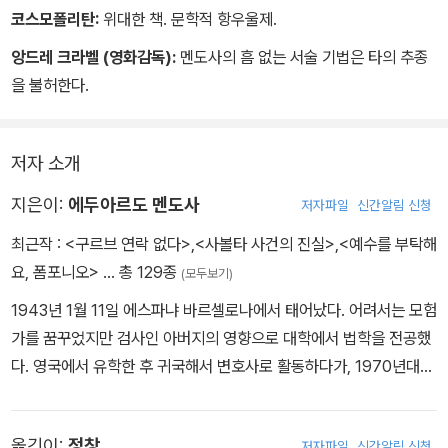
코스모폴리탄:
위대한 책. 문학적 항우울제.
앙드레 크라벨 (영화감독):
멘도사의 흠 없는 서술 기법은 타의 추종
을 불허한다.
저자 소개
지은이:
에두아르도 멘도사
저자파일
신간알림 신청
최근작 :
<구르브 연락 없다>
,
<사볼타 사건의 진실>
,
<예수를 부탁해
요, 폼포니오>
… 총 129종
(모두보기)
1943년 1월 11일 에스파냐 바르셀로나에서 태어났다. 어려서는 모험
가를 꿈꾸었지만 검사인 아버지의 영향으로 대학에서 법학을 전공했
다. 영국에서 유학한 후 귀국해서 변호사로 활동하다가, 1970년대
사회 개혁의 물결을 보면서 일상에 염증을 느끼고 뉴욕으로 갔다. 19
73년부터 1982년까지 뉴욕 유엔 본부에서 통역과 번역 일을 하면서
옮긴이:
정창
저자파일
신간알림 신청