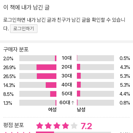
계인이 에스파냐에 착륙한다. 이들은 생김새를 자유자재로 바꿀
이 책에 내가 남긴 글
수 있는 특성을 이용해 지구의 생활 형태를 탐사하려 한다. ‘나’는
동료 구르브에게 착륙 지점 일대의 탐사를 일임하는데, 구르브는
로그인하면 내가 남긴 글과 친구가 남긴 글을 확인할 수 있습니
에스파냐의 유명 여가수 마르타 산체스로 변신해 탐사에 나선 뒤
다.
로그인하기
로 연락이 두절된다. 혼자 남은 ‘나’는 구르브를 찾기 위해 유명
인사들로 모습을 바꿔 가며 바르셀로나 일대를 헤매 다닌다. 복잡
구매자 분포
한 대도시를 무작정 돌아다니며 구르브를 찾던 ‘나’는 거처로 사
10대
0.5%
2.0%
용하던 우주선에 문제가 생기자 은행 계좌를 조작해 마련한 돈으
20대
4.3%
26.9%
로 아파트를 얻고 구르브의 연락을 기다리며 본격적으로 지구 생
30대
5.3%
26.5%
활을 시작한다. 단골 음식점의 주인 부부나 아파트 수위와 친분을
40대
5.3%
14.3%
쌓고, 이웃집 미혼모에게 반해 그녀와 데이트할 방법을 강구하는
50대
4.4%
8.5%
가 하면 날마다 사람들과 어울려 술에 취해 사건을 일으키고 경찰
60대
0.8%
1.3%
서를 들락거린다. 그렇게 요지경 같은 지구 생활에 적응해 가기를
여성
남성
이십여 일이 지났을 때, ‘나’에게 수상한 초대장이 날아든다. 『구
르브 연락 없다』는 멘도사 자신이 말하듯 매우 “유별난” 소설이
7.2
평점 분포
다. 주인공은 자유자재로 생김새를 바꾸는 외계인으로, 낯선 지