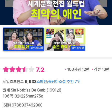
북트레일러
북트레일러
7.2
100자평 12편
리뷰 13편
세일즈포인트
6,933
스페인/중남미소설 주간 7위
원제 Sin Noticias De Gurb (1991년)
196쪽
132*225mm
275g
ISBN 9788937462900