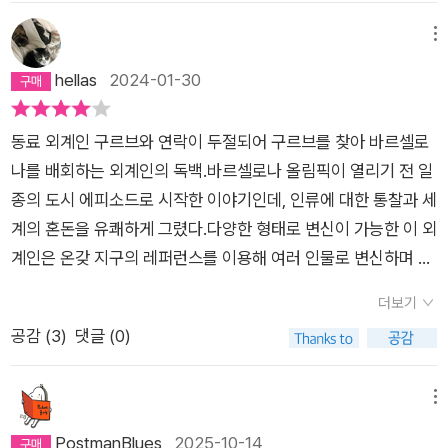
담아내고 있는 작품이라서 그런지 왠지 에스파니아문학 치고는
르셀로나 시내로 들어가기에 이른다. 당연히 구르부를 찾기 위해.
낯설지 않게 다가오기도 합니다. 캐나다의 민족 작가인 마거릿 애
메뉴
그냥 도시 한 구석에 쭈그리고 앉았으면 언젠가는 찾게 되겠지만
트우드여사에 버금갈 정도로 향토성이 짙은 스페인 문학의 대표
hellas
2024-01-30
어느 세월에. 어느 세월? 뭐 사실은 순간이다. 구르부와 ‘나’는 모
주자인 에두아르도 멘도사의 <구르브 연락 없다> 가 묘한 경계
성母星에서 지구에 도착하기까지 800년을 우주선에서 함께 살
선을 왔다 갔다는 하는 바로 이 작품입니다. 멘도사의 전작을 읽
았고, 지구를 떠나 문명을 가진 생명체가 있는 다음 목적지인 켄
동료 외계인 구르브와 연락이 두절되어 구르브를 찾아 바르셀로
어본 독자라면 이번 작품 역시 친숙하게 다가올 것으로 보이네
타우로스 자리의 한 위성 BWR143으로 가기 위해 또다시 784
나를 배회하는 외계인의 독백.바르셀로나 올림픽이 열리기 전 일
요. 스페인 그중에서도 카탈루냐 지방의 바르셀로라를 배경으로
년 동안 비행해야 하니, 그냥 대도시인 바르셀로나에서 한 자리에
종의 도시 에피소드로 시작한 이야기인데, 인류에 대한 통찰과 세
하고 있어 그다지 낯설지는 않는 것 같습니다. 물론 처음으로 접
앉아 구르브가 자기 앞을 지나가기를 기다리는 시간이라야 별 것
계의 혼돈을 유쾌하게 그렸다.다양한 형태로 변신이 가능한 이 외
하는 독자들이라도 내러티브 자체가 멘도사의 전작에 비해서 상
아닐지도 모른다. 근데, 그렇게 한 자리에 앉아 죽치고 있으면 그
계인은 온갖 지구의 레퍼런스를 이용해 여러 인물로 변신하며 지
당히 가볍고 짧아서 스페인 근대사에 대한 사전적인 지식 없이도
게 소설이 되겠어? 그리하여 나는 지구인들 사이에 섞여 이들과
구 생활을 이어가지만, 이해할 수 없는 지구의 상식에 적응하는
충분히 소화할 수 있는 작품으로 보입니다. 우선 이번 작품은 설
더보기
어울리면서 인간의 언어를 순식간에 기호로 바꿔 그걸 제대로 인
데 곤란을 겪으면서 가까스로 생활한다. 결국 마주한 구르브는 심
정자체가 상당히 유머러스 하네요(공상과학소설로 분류한다면
공감 (
3
)
댓글 (0)
식하고, 자신도 인간의 언어를 쓰며 행위와 행위가 의미하는 것을
심하기만 한 원래의 별로 돌아갈 생각이 없다고 전하고 자기의 갈
더욱 더 코믹한 설정입니다). 어느날 갑자기 그러니까 바르셀로
빠르게 습득한다. 그러면 뭐가 제일 필요할까? 당연하지! 예, 맞
길로 떠나고, 주인공은 또 지구에서 배회한다. 인간을 조롱하고
나 올림픽이 개최되기전에 머나 먼 우주에서 지구 탐사를 위해서
습니다. 돈. 인류의 유일한 친구, 돈. 눈치를 챈 ‘나’는 2차 세계대
있기는 하지만, 조롱의 대상을 애잔하게 바라보고 있는 작가의 시
메뉴
온 고등생명체중 하나(구르브)가 실종되면서 벌어지는 해프닝을
전 당시 로마 가톨릭 교황이었던 피오 12세의 모습으로 변신을
선이 느껴진다.낯선 작가지만 출간되어 있는 책은 여러 번 지나치
PostmanBlues
2025-10-14
다룬 작품입니다. 뭐 단순하게 생각해서 뻔한 스토리를 가지고 있