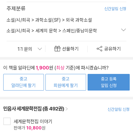
주제분류
신간알림 신청
소설/시/희곡
>
과학소설(SF)
>
외국 과학소설
소설/시/희곡
>
세계의 문학
>
스페인/중남미문학
선물하기
공유하기
이 책을 알라딘에
1,900
원 (
최상
기준)에 파시겠습니까?
중고
중고
중고 등록
알라딘에 팔기
회원에게 팔기
알림 신청
민음사 세계문학전집 (총 492권)
신간알림 신청
세계문학전집 이야기
판매가
10,800
원