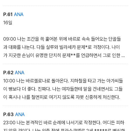
삶이란 높은 차원에서 볼 때 기껏해야 눈물의 계곡에 지나지 않는단
다. 그런데 한참을 떠들어 대던 그가 느닷없이 가짜 턱수염을 떼서 휴
P.61
ANA
지통에 내던져 버린다.
16일
09:00 나는 조간을 쓱 훑어본 위에 바르로 속속 들어오는 단골들
과 대화를 나눈다. 다들 살루와 빌라세카 문제*로 걱정이다. 나이
가 지긋한 손님이 유명한 단치히 문제**를 언급하면서 그로 인한 역
사적 상처가 지속되었다며 안타까워한다. 그러자 이번에는 다른 손님
이 핵무기의 존재 자체가 끔찍한 재앙을 가져오는 세상인데, 양 지역
P.62
ANA
의 지루한 대치 상태는 적절하지 못하다고 지적한다.
10:00 나는 바르셀로나로 돌아온다. 지하철을 타고 가는 아가씨들
이 빵보다 더 좋다. 진짜다. 나는 여자들한테 말을 건네면서도 그들
* 카탈루냐 지방에 위치한 세계적인 테마공원 ‘포트 아벤투라‘를 놓
이 혹시나 나를 철면피로 여기지 않도록 자못 신중하게 처신한다.
고서 당시 두 지역이 입지 선정과 명칭, 세제 문제로 대립했다.
** 독일과 폴란드 사이의 영토 문제. 발틱 해에 위치한 항구 도시 단
P.63
ANA
치히는1945년에 그단스키로 원래의 지명을 되찾았다.
23:00 나는 본격적인 바르 순례에 나서기로 작정한다. 어디든 피하
지 않을 것이다. 나는 외출 전에 프라스쿠엘로 2세 *****로 변신한