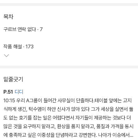
인의 삶을 해학적으로 그려 낸다.
목차
멘도사는 이 작품에서 시종일관 가볍고 유쾌한 어조로 당시 올림픽을
앞두고 있던 고향 바르셀로나의 부조리하고 우스꽝스러운 모습을 가
구르브 연락 없다 · 7
볍게 조롱하는 동시에 경이에 찬 외계인의 시선으로 바르셀로나의 명
소와 명사, 역사적 사건 등을 세심하게 훑어 보인다.
작품 해설 · 173
에스파냐 최대 일간지 「엘 파이스」에 먼저 연재되어 평단의 주목을 받
았으며, 출간 즉시 베스트셀러에 오르고 2012년 현재까지 50만 부
밑줄긋기
이상 판매되었다. 독특한 서사 기법과 수사법이 주는 재미는 물론 문
학적 가치를 인정받아 에스파냐 정규 교과서에 수록되고 자국 내 15
P.51
디디
세 이상 필독 도서로 선정되었다.
10:15 우리 A그룹이 들어간 사무실이 단출하다.테이블 앞에는 고지
식하게 생긴, 턱수염이 하얀 신사가 앉아 있다 그가 세상을 살면서 둘
도 없는 호기를 잡는 일은 어렵다면서 자기들이 제공하는 것보다 더
많은 것을 요구하지 말라고, 환상을 품지 말라고, 품질과 가격을 동시
에 충족하고 싶은 이중성을 단념하라고 강변한다. 나아가 이승에서의