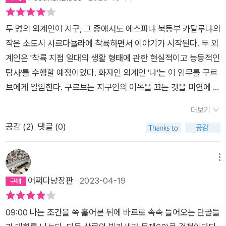
하고 은행에 들어가 25페세타의 잔돈으로 예금 계좌를 개설한
며 봤었는데, 이런 유쾌한 작품을 읽고 나니 다른 작품들에도 호
을거란 선입관이 뇌리를 스쳐가지만 이래서야 어디 멘도사의 작
다음, 그날 업무 마감 일 초 전에 초절 과학의 힘으로 자신의 예금
기심이 생겼다. 아마 조만간 더 만나게 될 작가일듯 하다.- 지구인
품이라고 할까요^^ 멘도사는 이러한 시츄에이션에 상당한 무게
두 명의 외계인이 지구, 그 중에서도 에스파냐 북동부 카탈루냐의
25페세타에 ‘0’을 열네 개 붙여버린다. 얼마냐고? 나도 이렇게
들은 여러 범주로, 특히 부자와 빈자로 나뉘는 모양이다. 그 이유
감을 부여하는 몇가지 소스를 뿌려서 상당히 의미 깊은 작품으로
작은 소도시 사르다뇰라에 착륙하면서 이야기가 시작된다. 두 외
큰 숫자는 천 단위로 콤마를 붙여봐야 안다. 한 번 해보지 뭐. Pts
는, 나는 잘 모르지만 그들이 무척 중요하게 여기는 문제들 중 하
탈바꿈시켜 버렸다는 것입니다. 몇가지 소스중에 하나가 바로 자
계인은 '착륙 지점 일대의 생활 형태에 관한 현실적이고 능동적인
2,500,000,000,000,000, 즉 2,500조 페세타. 가장 최근의 환
나다. 내가 보는 부자와 빈자의 기본적인 차이점은 이런 것 같
신의 고향인 바르셀로나에 대한 한 없이 애정입니다. 존 맥그리거
탐사'를 수행할 예정이었다. 화자인 외계인 '나'는 이 임무를 구르
율인 2002년 환율로 적용하면 15조 유로. 한 번 더 강조하면,
다. 부자들은 그들이 가는 곳에서 그들이 원하는 것을 아무리 많
빰을 칠 정도 세밀하게 바르셀로나를 비롯한 인접지방의 명소와
브에게 일임한다. 구르브는 지구인의 이목을 끄는 것을 미연에 방
“현금” 15조 유로. 이 소설 속에 바르셀로나 각 지역에 대한 소소
이 손에 넣거나 아무리 많이 소비해도 돈을 내지 않는 반면, 빈자
음식점 그리고 향토 음식을 CCTV에 담아내듯이 소개하고 있고,
지하기 위해 1966년 마드리드 출생 여가수 마르타 산체스라는
한 설명과, 과거의 예술인, 종교인, 학자, 작가, 장군, 프랑코 개자
들은 땀을 뻘뻘 흘리면서까지 돈을 낸다. 부자들이 향유하는 면세
더보기
바르셀로나 지역 특유의 문화 내지는 사회성을 대변하고 있다는
인물로 변신한 뒤 지구인들 사이로 스며 들어갔는데 그 뒤로 '구
식은 빼고, 하다못해 소매치기까지 등장시켜 올림픽을 앞에 둔 바
는 이전부터 내려오거나 최근에 생겨날 수도 있는 것이고, 일시적
공감 (
2
)
댓글 (0)
점(교통문제, 노인문제등 현재 바르셀로나가 안고 있는 사회문제
르브, 연락 없다' 상태가 되어버린다.남겨진 외계인 '나'는 구르브
르셀로나를 적극적으로 소개하고 도시에 대한 멘도사의 애정을
인 것이거나 속임수일 수도 있지만, 결과적으로 다 똑같다. 한
를 포함하여)에서 작품의 맛을 더했고, 또 다른 소스는 올림픽을
를 직접 찾아 나서기로 마음 먹은 뒤 유명했던, 혹은 현재도 유명
과시한 측면만 온통 말들을 하는데, 기껏해야 딜레탕트인 내 의견
편 양자의 차이점은 통계로도 증명되는 모양이다. 부자들은 빈자
앞둔 경제 특수로 인해 과소비 현상, 흥청망청한 경제관등을 그리
한 지구인의 모습으로 변신해 가며 바르셀로나를 돌아 다니기 시
메뉴
으로 말하자면 이건 정말 잘 쓴 무협소설, 무협지다. 여기서 말한
들보다 더 많이 갖고, 더 잘 산다. 부자들은 더 크고, 더 건강하
좋지 않는 시각으로 풍자하고 있습니다. 이는 전작인 <경이로운
작한다. 하지만 구르브를 찾는 일은 생각만큼 수월치 않았다.
어쩌다냥장판
2023-04-19
‘무협’의 협객은 당연히 외계인. 그중에서도 제목에 나오는 구르
고, 더 멋지고, 더 많이 즐기고, 더 많이 이국적인 곳을 여행하
도시> 에서 만국박람회를 개최하는 과정에서 불거진 정치, 경제
'나'는 어쩔 수 없이 거처를 마련한 뒤 지구인의 생활을 흉내내기
브가 아니라 화자인 ‘나’. 이 외계 생명체 ‘나’는 지구별에 떨어져
고, 더 좋은 교육을 받는다. 부자들은 덜 일하면서도 생활이 더 안
문제를 그대로 답습하고 있는 바르셀로나의 현 주소를 일깨어 주
시작하는 데 어느덧 즐기는 지경에 이른다. 옆집 여인에게 마음을
제대로 적응하기도 전에 여기서 얻어터지고, 저기서 걷어차이는
락하고, 옷이 더 많고, 특히 여가 시간이 더 많다. 부자들은 집중
09:00 나는 조간을 쓱 훑어본 뒤에 바르로 속속 들어오는 단골들
기도 합니다. 그리고 이러한 풍자는 부자와 빈자에 대한 멘도사
빼앗기는가 하면, 술집 주인 부부와 친해져 가게 인수를 고민하기
것도 모자라, 술, 즉 알콜의 위력을 제대로 알지 못해 인간종이 주
적인 치료도 더 많이 받고, 몸을 치장하는 일이나 이미 지나간 일