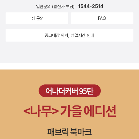
1544-2514
설이 아니다. 이것은 내 영혼의 설사다.-나는 이 문구를 <파스쿠
일반문의 (발신자 부담)
이었습니다. 얼핏보면 로드 무비일 수도 있고, 케루악 류의 비트
알 두아르테 일가>가 들어있던 작품집 어딘가에서 읽었는데 그
문학으로 읽을 수도 있겠지만 그런 거 다 놔두고 재미있는 치정
1:1 문의
FAQ
때 상당히 충격을 받았던....나는 그대들의 '영혼의 설사'를 탐하러
소설로 읽는 편이 좋지 않을까 싶습니다. 문학이 언제나 고상한
동면에 들어가겠다. 1.<민음사 세계문학전집> -에두아르
건 아니잖아요? 6. 아서 밀러, <모두가 나의 아들> 가족간의 기
중고매장 위치, 영업시간 안내
도 멘도사의 첫 작품이 <사볼타 사건의 진실>이라고 한다. <경
다림과, 사회적 정의가 가정에 끼치는 파편에 대한 드라마라고 거
이로운 도시>와 <구르브 연락없다>는 처녀작을 읽고 나서 시간
칠게 말할 수 있겠습니다만, 희곡을 이리 단순하게 얘기하는 건
이 좀 흐른 후에 읽어도 좋지 않을까?-잉에보르크 바흐만은 <삼
참으로 말도 되지 않는 일이겠습니다. 희곡을 읽는 재미는 머리
십세>로 유명한 작가. 그녀의 시집을 한 권 읽은 기억이 있고 ...
속에서 독자가 스스로의 무대를 만들어 연출을 해보는 일인데, 이
언어철학을 전공해서인지 철학에세이를 읽는 것 같기도 했는데
책은 가족간의 갈등이 다방면에 걸쳐 등장하여 다양한 드라마와,
이 작품은 어떨지. -아이리스 머독은 여러 작가들이 언급하고 있
결국에 가서는 어쩔 수 없는 회한을 만들어낼 수 있을 겁니다. 7.
는 것을 읽기는 하였으되 실제로 작품을 읽는 것은 처음. 나름 진
블라디미르 나보코프, <절망> 30대 초반에 썼는데도 나보코
지하게 접근해볼 참이다. 훗. 그런다고 내가 평론을 쓸 일도 없거
프 특유의 말장난과 인용, 패러디 등등. 이런 성향이 너무 강해 번
니와 작가의 의도가 무엇인지 파악하기 위해 충실하게 노력해보
역서에서는 제대로 그 맛을 알고나 있기는 할까, 라는 의문이 들
겠다는 정도.이 작품을 읽고 괜찮으면 <파도를 헤치고>도 시도
정도입니다. 그러나 분명히 가장 많은 영향을 받은 선배작가는 도
해보려 한다. -되블린의 책은 예전에 학원사판으로 읽었
스토옙스키. 특히 <죄와 벌>, <악령>의 흔적을 곳곳에서 발견