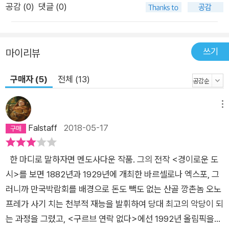
주하게 된다. 온통 공사 중인 대로며 미술관과 박물관, 비둘기들
공감 (
0
)
댓글 (0)
이 똥을 싸지르는 국립공원, 인테리어 상을 받은 술집에, 미식가
가 쓴 책에 나오는 레스토랑까지, 바르셀로나의 온갖 명소들을 방
문하고 그가 변신하는 인물이나 대화를 나누는 인물들을 통해 당
쓰기
마이리뷰
시 바르셀로나의 명사들, 그에 얽힌 유명한 사건들과도 만나게 된
구매자 (5)
전체 (13)
다. 나아가 카탈루냐 지방의 노래, 춤, 음식, 방송 프로그램, 격언
과 사투리까지 접하고 나면 이 책이 유머러스한 바르셀로나 여행
메뉴
에세이처럼 보이기도 한다. 04:20 자? 왜, 구르브? 넌 우리 별로
돌아가고 싶어? 그야 물론이지. 너는 안 그래? 아, 몰라, 난 모르
Falstaff
2018-05-17
겠어. 사실 우리 별은 너무 따분하고 고루해. 구르브, 넌 아직도
어떤 미련이 남아 있나 보구나. 그래, 사실 난 여기 남았으면 해.
한 마디로 말하자면 멘도사다운 작품. 그의 전작 <경이로운 도
(중략) 이 도시는 땅을 파고 또 파도, 그때마다 황금이 나오는 금
시>를 보면 1882년과 1929년에 개최한 바르셀로나 엑스포, 그
광 같은 곳이잖아. 이방인의 눈에 비친 지구와 지구인들의 삶은
러니까 만국박람회를 배경으로 돈도 빽도 없는 산골 깡촌놈 오노
복잡하고 불편하고 지저분하며 모순 덩어리이다. 그러나 아이러
프레가 사기 치는 천부적 재능을 발휘하여 당대 최고의 악당이 되
니하게도 구르브와 ‘나’는 결국 지구에 남는다. “금실 좋은 부
는 과정을 그렸고, <구르브 연락 없다>에선 1992년 올림픽을
부”처럼 지내 왔다는 바르셀로나에 대한 멘도사의 진솔한 애정이