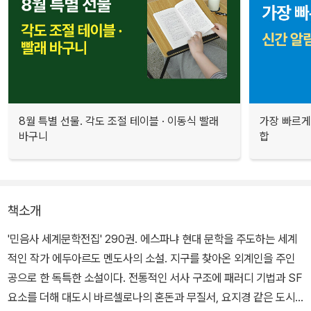
8월 특별 선물. 각도 조절 테이블 · 이동식 빨래
가장 빠르게
바구니
합
책소개
'민음사 세계문학전집' 290권. 에스파냐 현대 문학을 주도하는 세계
적인 작가 에두아르도 멘도사의 소설. 지구를 찾아온 외계인을 주인
공으로 한 독특한 소설이다. 전통적인 서사 구조에 패러디 기법과 SF
요소를 더해 대도시 바르셀로나의 혼돈과 무질서, 요지경 같은 도시