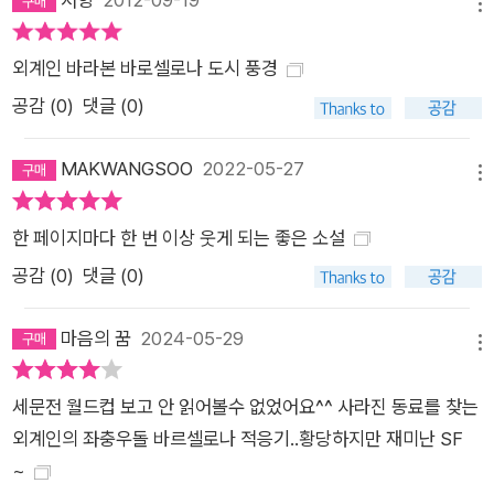
메뉴
꽃 장식을 바꾸고, 벌레들을 퇴치하고, 빵(백색 밀과 콩으로 만든
빵)을 오븐에서 갓 구워 낸 것으로 교체한단다. 그러고 보니 실내
외계인 바라본 바로셀로나 도시 풍경
한쪽 구석에 거미줄을 둘러쓴 사진기자 대여섯 명이 진을 치고 있
공감 (
0
)
댓글 (0)
다. 『구르브 연락 없다』는 짧고 가벼운, 말 그대로 소품 같은 소설
이다. 멘도사의 말대로 이 작품에는 “우울한 그림자가 없다. 관점
MAKWANGSOO
2022-05-27
메뉴
도 예외적이고, 경이로운 세상에 대한 시각이다 보니, 비극도 없
고, 비판도 없다.” 하지만 달리 보면 『사볼타 사건의 진실』과 같은
한 페이지마다 한 번 이상 웃게 되는 좋은 소설
전작들의 압도적인 무게와 신랄함 대신 매 순간 번뜩이는 상상력
공감 (
0
)
댓글 (0)
과 유머로 독자의 혼을 빼놓고 무방비로 일상을 발가벗기는 노련
한 고수의 소설이 바로 『구르브 연락 없다』인 것이다. ■ 가장 에
마음의 꿈
2024-05-29
스파냐 작가다운 작가 멘도사가 바르셀로나에 바치는 오마주 『구
메뉴
르브 연락 없다』의 화자는 전통적인 피카레스크 소설의 주인공들
세문전 월드컵 보고 안 읽어볼수 없었어요^^ 사라진 동료를 찾는
처럼 사회의 어두운 면을 풍자하는 역할만 하지는 않는다. 유쾌한
외계인의 좌충우돌 바르셀로나 적응기..황당하지만 재미난 SF
풍자와 해학이 가득한 외계인 화자 ‘나’의 모험 일기를 통해 우리
~
는 올림픽 준비로 시끌시끌한 대도시 바르셀로나를 속속들이 마