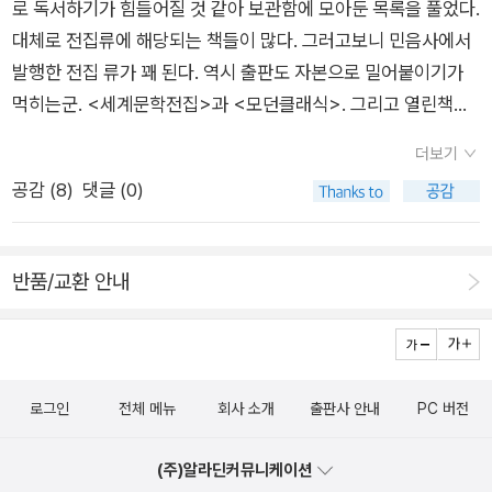
로 독서하기가 힘들어질 것 같아 보관함에 모아둔 목록을 풀었다.
극은 희극이 아니라서'라고 썼습니다. 두 필경사가 서로 우연히
척 풍성했으므로 꼽아두지 않을 수 없는 것입니다. 특히 르귄의
대체로 전집류에 해당되는 책들이 많다. 그러고보니 민음사에서
만나 친구가 되어, 난데없이 큰 돈이 생겨 귀향해 벌이는 촌극입
<빼앗긴 자들>과 <세상을 기리키는 말은 숲>은 읽는 내내 심장
발행한 전집 류가 꽤 된다. 역시 출판도 자본으로 밀어붙이기가
니다. 하는 일마다 되는 거 없는 두 중늙은이들의 인생의 석양. 그
이 덜커덩덜커덩 했달까요. 왜 진작 그녀를 몰랐는지, 이제야 안
먹히는군. <세계문학전집>과 <모던클래식>. 그리고 열린책들
들이 씁쓸한 웃음으로 다시 필경의 업으로 돌아가기까지의, 가슴
게 다행이지, 이런 잡스런 생각을 하면서 말입니다. 물론, 소설 외
에서 펴낸 Mr.Know 시리즈는 절판되고 개정판으로 내면서 <
이 컥 막히는 희극을 감상할 수 있습니다. 4. 헨릭 시엔키예비츠,
에도 특별한 책은 있었습니다. 제 삶의 지침을 새로이 한 책도 있
더보기
열린책들 세계문학>으로 명칭이 변경된 모양이다. 소설류를 읽
<쿠오바디스> 한때는 연말연시만 되면 TV에서 방영해주던
었고요(<채식의 배신>과 <플라스틱 바다>), 현실을 제대로 바
공감 (
8
)
댓글 (0)
을 시간을 내기가 힘들어 보관함에 담아두면 종종 이런 일이 생긴
영화의 원작입니다. 영화를 봤으니 굳이 책은 읽어 무엇할까, 싶
라보게 한 책도 있었습니다(<안나와디의 아이들>, <후쿠시마
다. 읽고 싶은 책들은 자꾸 쏟아져나오고 그러다보면 신간들에 밀
은 마음에 이제서야 그냥 별 생각없이 들춰봤더니, 하, 책을 읽어
이후의 삶>, <우리의 노동은 왜 우울한가>). 그런데 이렇게 첨
려 어느새 묵혀진 책들. 그 중에서 품절 혹은 절판 직전에 살아남
보지 않고 흘려보낸 세월이 한탄스러웠습니다. 그리스도가 다시
언을 하려니 끝도 없을 것 같아 이만 기록을 끝내려고 합니다. 그
반품/교환 안내
은 책들을 골라내는게 이번 보관함 정리의 목표. 그런데 책이 너
십자가를 지고 로마로 향하는 모습을 보는 베드로가 묻기를, 주여
렇지만 이 기록의 가장 큰 목적! 무조건 추천하는 책을 꼽아두고
무 많다. 전략을 세워야 한다. 세일즈 포인트가 그리 높지 않은 책
어디로 가시나이까. 청빈하고 순종하고 정결했던 초기 기독교를
말이죠. 열세 권이 나오더군요. 목록을 아래에 붙입니다. 이 목록
들은 당분간 살아남으리라 보고 일단 잘 팔리고 있는 책들을 장바
충분히 공감하며 읽었던 한 무신론자가 있습니다. 5. 제임스 M.
이 누군가에게 도움이 되면 좋겠습니다. 마지막 기회라니? 제노
구니에 넣고 클릭, 클릭, 클릭....몇 번 하니 올 겨울에 사려고 생각
케인, <포스트 맨은 벨을 두 번 울린다> 이것 역시 예전에 영화
사이드 빼앗긴 자들 야쿠비얀 빌딩 개구리 배를 엮다 채식의 배신
로그인
전체 메뉴
회사 소개
출판사 안내
PC 버전
했던 스니커즈 한 켤레와 부츠 한 켤레가 사라졌다. 올해도 몇
로 만들어진 작품입니다. 왜 그런지 모르지만 영화로 만들어진 현
구르브 연락 없다 리플리 시리즈(1~5, 5권은 미출간) 은닉 언더
년전에 샀던 운동화와 부츠로 보내야할까 보다. 소설읽기에 앞서
대 소설은 뭐 별로겠지, 라는 선입견에 오래 빠져있어서 여태 읽
더돔(1~3) 야만인을 기다리며 플라스틱 바다
(주)알라딘커뮤니케이션
카밀로 호세 셀라가 한 말이 인상에 깊이 남는다.-물론 이것은 소
지 않았던 겁니다. 하지만 괜찮은, 아니, 저하고 궁합이 맞는 작품