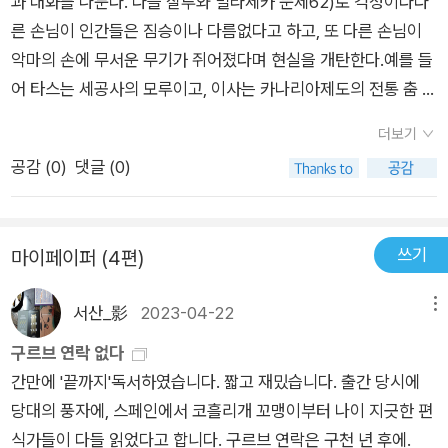
과 대화를 나눈다. 다들 살루와 빌라세카 문제62)로 걱정이다다
의 시각에서 절정을 이루면서 바르셀로나가 안고 있는 사회모순
도 하고, 간단한 조작으로 큰 돈을 벌어 들이거나 강도를 당하기
는 대로 벌컥벌컥 들이키는 바람에 아주 죽을 똥을 싸고, 근육 빵
에도 더 많은 시간을 할애할 수 있다. - 27- 돈이 행복을 가져다
른 손님이 인간들은 짐승이나 다름없다고 하고, 또 다른 손님이
을 통열하게 비판하고 있습니다. 그런데 분명히 풍자나 비판을 하
도 한다. 그렇게 이십여 일이 지났을 때, 초대장이 날아든다.
빵한 건달한테 자신이 가라데 유단자라고 구라를 쳤다가 뼈가 함
주지 않는다. 나는 방금 전에 쇼핑한 모든 물건을 분해한 다음, 양
악마의 손에 무서운 무기가 쥐어졌다며 현실을 개탄한다.예를 들
는 것 같지만 자세히 보면 은근히 바르셀로나의 매력을 부각시키
'나'는 초대장이 지시한 장소로 가서 드디어 구르브를 만나게 되
몰될 정도로 두드려 맞기도 한다. 심지어 처음 외출 때엔 큰 교통
손을 호주머니에 찔러 넣은 채 홀가분하게 걷기 시작한다. - 35-
어 타스는 세공사의 모루이고, 이사는 카나리아제도의 전통 춤 이
면서 세계인들로 하여금 스스럼없이 빠져들게 한다는 것입니다.
는데, 구르브는 완벽한 지구 여인으로 분해 행복을 만끽하고 있었
사고를 당하는데 한 번 보시라. 08:00 나는 디아고날 대로와 파
내가 볼 때 지구인들은 단순한 산술적 계산에 치중할 뿐 장기적인
름이다.엑스레이 검사 결과가 나올 예정인데 요로결석일 가능성
아마도 이번 작품의 가장 주된 소스이지 않을까라는 생각을 갖게
다. 새로운 임무가 주어졌지만 구르브는 이미 시큰둥하다. 게다가
더보기
세오 데 그라시아 거리가 교차하는 지점에서 본래의 나로 변신한
안목을 무시하는 경향이 있다. 잘못을 자각하면 고치는 일은 아무
이 많단다. 의외로 담담하다. 그녀가 접시를 닦겠다는 것을 손님
하네요. 이런 점에서 멘도사의 바르셀로나 사랑은 대단하다는 생
그런 마음이 드는 것은 '나'도 마찬가지다. 결국 '나'와 구르브는
공감 (
0
)
댓글 (0)
다. 실수다. 나는 곧바로 바르셀로네타와 발 데브론 사이를 운행
것도 아닌데도 자기 잘못을 시정하려는 자는 거의 없다. - 6220
들이 말리고 나선다. 그녀한테 필요한 것은 휴식, 휴식, 오로지 휴
각 지울 수 없네요. 이러한 소스들로 인해 SF물의 성격은 온데 간
지구에 남기로 결심한다. 구르브는 즉시 지구인으로 되돌아가기
하는 17번 노선버스에 치이고, 그 충격으로 내 몸에서 머리가 떨
23. dec.#구르브연락없다 #에두아르도멘도사
식뿐이다.나는 여자들한테 말을 건네면서도 그들이 혹시나 나를
데 없어 지고 맙니다. 특히 지구탐사를 온 외계인의 사고방식 자
위해 상관인 나를 무시하고 택시를 날름 집어타고 먼저 출발해 버
어져 나간다. 그러나 이어지는 차량 행렬 때문에 도로에 나뒹구는
철면피로 여기지 않도록 자못 신중하게 처신한다.내가 볼 때 지구
체가 묘하게 흘러가는데요. 마치 지구인 특히 바르셀로나 지역민
린다. 02:00 구르브, 연락 없다. ​에두아르도 멘도사가 1991년 발
쓰기
마이페이퍼 (4편)
머리를 수습하는 일이 만만치 않다. 08:01 나는 노선버스에 이어
인들은 단순한 산술적 계산에 치중할 뿐 장기적인 안목을 무시하
에 동화되듯이 자연스럽게 자신을 외계인으로 인식하지 않고 있
표한 이 풍속소설은 1992년 바르셀로나 올림픽 개최를 앞두고
오펠 코르사에 치인다. 08:02 오펠 코르사에 이어 배달용 승합
는 경향이 있다섭씨 22도. 쾌청한 하늘. 상대습도 75퍼센트. 부
다는 설정자체가 멘도사의 트릭으로 보이는데. 아마도 누구나 바
있는 바르셀로나의 혼란한 풍경을 그려낸 소설이다. 대중문화의
서산_影
2023-04-22
메뉴
차에 치인다. 08:03 배달용 승합차에 이어 택시에 치인다. 08:0
드러운 남풍. 해상의 물결이 잔잔하다.무대 위로 우악스럽고 험상
르셀로나에 오게 되면 자연스럽게 바르셀로라를 받아들일수 밖
상징적 인물과 사건들을 나열하며 연상 작용을 불러일으키는 수
4 나는 저만치 떨어져 있는 분수대에서 겨우 정신을 차리고 얼굴
궂은 사내들이 올라온다. 나는 이번 주만 해도 이미 두 번이나 경
구르브 연락 없다
에 없다는 그런 암시이지 않을까 싶네요(작중 샌프란시코로 밀항
법은 같은 해 브렛 이스턴 앨리스가 발표한 <아메리칸 사이코>
을 씻는다. 덕분에 분수대의 물을 분석할 기회가 주어졌는데, 주
찰들을 만난 터라 군말 없이 그들의 안내를 받으며 밖으로 나온
간만에 '끝까지'독서하였습니다. 짧고 재밌습니다. 출간 당시에
하려던 중국인 바르셀로나에 와서 눌러앉게 되는 사연등을 유추
를 떠오르게게 한다. 물론 <아메리칸 사이코>가 주로 상품 브랜
요 성분은 수소와 산소, 나머지 대부분은 똥이다. 아침 여덟 시에
다.거꾸로 오른쪽 발을 왼쪽 발의 좌측에 내려놓을 때가 있는데,
당대의 풍자에, 스페인에서 코흘리개 꼬맹이부터 나이 지긋한 편
해 보면 더욱더 그런 암시이지 않을까 싶네요) 하여튼 점점 더 지
드를 사용한 연상을 주로 사용한다면 멘도사는 인물과 풍경을 주
벌어진 노선버스와의 충돌에 의해 머리통이 떨어져나갈 때까진
이런 경우에는 스텝을멋들어지게 밟는다라고 표현한다.
식가들이 다들 읽었다고 합니다. 구르브 연락은 구천 년 후에.