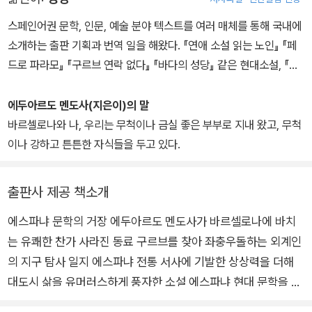
첫 소설 『사볼타 사건의 진실』(1975)을 발표했다. 이 작품은 당시 에
스파냐의 정치적 변화와 맞물려 유례없는 성공을 거두었으며, 멘도사
스페인어권 문학, 인문, 예술 분야 텍스트를 여러 매체를 통해 국내에
는 명실공히 현대 에스파냐 문단의 대표적인 작가로 자리 잡았다. 그
소개하는 출판 기획과 번역 일을 해왔다. 『연애 소설 읽는 노인』 『페
밖의 작품으로 『경이로운 도시』(1986), 『납골당의 미스터리』(197
드로 파라모』 『구르브 연락 없다』 『바다의 성당』 같은 현대소설, 『시
9), 『올리브 열매의 미로』(1982), 『전대미문의 섬』(1989), 『구르브
대를 앞서간 여자들의 거짓과 비극의 역사』 『16인의 반란자들. 노벨
연락 없다』(1991), 『대홍수가 일어난 해』(1992), 『가벼운 코미디』(1
문학상 작가들과의 대화』 『아프로디테.감각의 향연』 같은 인문서 등
에두아르도 멘도사(지은이)의 말
996), 『미용실에서 생긴 일』(2001), 『예수를 부탁해요, 폼포니오』
을 우리 글로 옮겼다.
바르셀로나와 나, 우리는 무척이나 금실 좋은 부부로 지내 왔고, 무척
(2008), 『고양이 싸움. 마드리드 1936』(2010) 등이 있다. 그의 작
이나 강하고 튼튼한 자식들을 두고 있다.
품은 발표될 때마다 특유의 문학성과 대중성으로 에스파냐 언어권에
서만 수백만 부의 판매고를 올리는 한편, 대부분의 작품이 영화, 텔레
출판사 제공 책소개
비전 드라마, 연극으로 각색되었다. 에스파냐 언어권 최고의 소설에
수여되는 ‘비평 상’(1976)을 비롯해 프랑스의 ‘최고 외국 도서 상’(1
에스파냐 문학의 거장 에두아르도 멘도사가 바르셀로나에 바치
998), ‘올해의 작가 상’(2002), ‘플라네타 상’(2010) 등을 수상했으
는 유쾌한 찬가 사라진 동료 구르브를 찾아 좌충우돌하는 외계인
며 ‘현대 소설의 대부’, ‘오늘날 가장 에스파냐 작가다운 작가’로 평가
의 지구 탐사 일지 에스파냐 전통 서사에 기발한 상상력을 더해
된다.
대도시 삶을 유머러스하게 풍자한 소설 에스파냐 현대 문학을 주
도하는 세계적인 작가 에두아르도 멘도사의 『구르브 연락 없다』