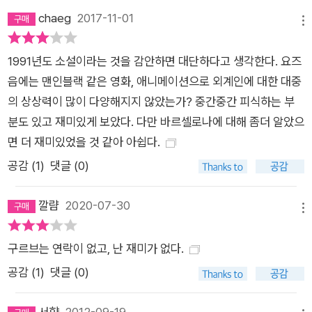
폭된다. 01:30 나는 무시무시한 굉음에 놀라 잠이 깬다. 수백만
chaeg
2017-11-01
년 전에(혹은 더 오래 전에) 지구에는 끔찍한 지각 변동이 있었는
메뉴
데, 사나운 대양은 해안을 휩쓸며 섬들을 집어삼키고, 거대한 산
1991년도 소설이라는 것을 감안하면 대단하다고 생각한다. 요즈
맥은 땅속으로 폭삭 가라앉고, 용암을 분출하던 화산은 폭발하면
음에는 맨인블랙 같은 영화, 애니메이션으로 외계인에 대한 대중
서 새로운 산을 형성하고, 엄청난 지진은 대륙을 이동시켰다. 이
의 상상력이 많이 다양해지지 않았는가? 중간중간 피식하는 부
도시의 시청은 시민들에게 이러한 자연현상들을 각인시키려고
분도 있고 재미있게 보았다. 다만 바르셀로나에 대해 좀더 알았으
밤이면 밤마다 청소차를 아파트에 보내서 엄청난 굉음을 유발시
면 더 재미있었을 것 같아 아쉽다.
키나 보다. 21:30 나는 호텔 근처 가게에서 햄버거를 먹는다. 고
공감 (
1
)
댓글 (0)
깃덩어리를 대충 분석해 보니, 거세한 소, 당나귀, 아라비아 낙타,
코끼리(아시아산과 아프리카산), 비비, 누, 메가테리움이 들어 있
깔럄
2020-07-30
고, 말파리와 잠자리, 배드민턴 라켓, 너트, 병마개, 자갈, 극소량
메뉴
의 이물질까지 섞여 있다. 03:41 아니다. 그게 아니다. 느닷없는
소동에 웨이터가 뛰어온다. 모나코의 스테파니 공주와 약혼자가
구르브는 연락이 없고, 난 재미가 없다.
예약한 만찬석이란다. 예약 날짜는 1978년 4월 9일이지만, 예약
공감 (
1
)
댓글 (0)
은 아직까지 취소되지 않았고, 그렇다고 파기할 수도 없단다. 일
주일에 한 번씩은 식탁보와 냅킨을 세탁하고, 식기 세트를 닦고,
서향
2012-09-19