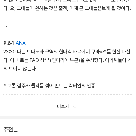
다. 오, 그대들이 원하는 것은 출정, 이제 곧 그대들은보게 될 것이다.
***** 작가가 만들어 낸 가상의 인물. 프라스쿠엘로는 에스파냐
의 투우사.
P.64
ANA
23:30 나는 보나노바 구역의 현대식 바르에서 쿠바타*를 한잔 마신
다. 이 바르는 FAD 상**(인테리어 부문)을 수상했다. 아가씨들이 거
의 보이지 않는다.
* 보통 럼주와 콜라를 섞어 만드는 칵테일의 일종.
** 건축물의 예술적 장식을 장려하는 상. 1958년에 바르셀로나 건
축가 오리올 보이가스에 의해 제정되었다.
더보기
추천글