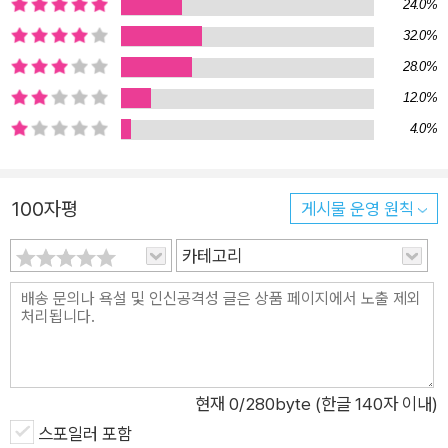
24.0%
구, 낯선 대도시에서 보고 듣고 경험하고 느끼는 바를 매일 매시
32.0%
(심지어 술에 취한 순간까지도) 일기를 쓰듯 빠짐없이 기록한다.
28.0%
외계인이 영화배우나 교황, 동물로 변신하고 지구인처럼 눈물을
12.0%
흘리다 몸이 쪼그라들거나 더위에 약한 머리가 폭발하는 등 공상
4.0%
과학 소설 같은 설정이 주는 재미에 더해 시간마다 기록되는 현재
형 문장들은 바로 지금 외계인과 함께 바르셀로나를 여행하는 것
같은 현장감과 속도감을 느끼게 한다. 또한 술에 취해 경찰서에
100자평
게시물 운영 원칙
끌려가고, 이웃집에 잠입해 도사견을 페키니즈로 바꿔 놓고, 아픈
주인 부부를 대신해 음식점을 맡아 기계를 몽땅 고장 내는 등 좌
카테고리
충우돌하며 지구 생활에 적응해 나가는 외계인의 모습은 시종일
관 웃음을 유발한다. 『구르브 연락 없다』가 멘도사의 다른 걸출한
작품들을 제치고 가장 높은 판매고를 올린 것은 특유의 유머와 입
담이 200쪽 남짓 되는 이 짤막한 소설에서 폭발하듯 터져 나오기
때문일 것이다. ■ 에스파냐 서사 전통과 기발한 상상력, 유머의
현재
0
/280byte (한글 140자 이내)
향연이 만난 유쾌한 풍자 소설 『구르브 연락 없다』는 1990년 여
스포일러 포함