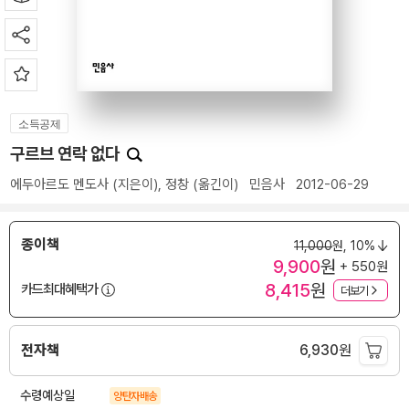
소득공제
구르브 연락 없다
에두아르도 멘도사
(지은이),
정창
(옮긴이)
민음사
2012-06-29
종이책
11,000
원,
10%
9,900
원
+ 550원
8,415
원
카드최대혜택가
더보기
전자책
6,930
원
수령예상일
양탄자배송