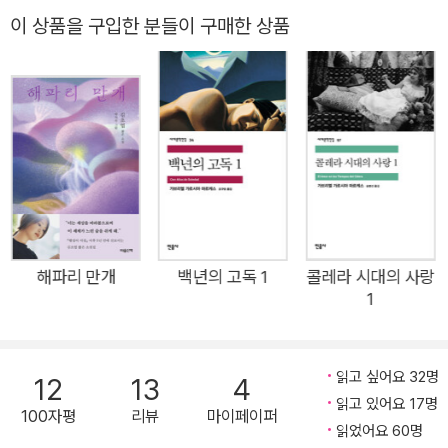
가 민음사 세계문학전집(290)으로 출간되었다. 『구르브 연락 없
이 상품을 구입한 분들이 구매한 상품
다』는 지구를 찾아온 외계인을 주인공으로 한 독특한 소설이다.
전통적인 서사 구조에 패러디 기법과 SF 요소를 더해 대도시 바
르셀로나의 혼돈과 무질서, 요지경 같은 도시인의 삶을 해학적으
로 그려 낸다. 멘도사는 이 작품에서 시종일관 가볍고 유쾌한 어
조로 당시 올림픽을 앞두고 있던 고향 바르셀로나의 부조리하고
우스꽝스러운 모습을 가볍게 조롱하는 동시에 경이에 찬 외계인
의 시선으로 바르셀로나의 명소와 명사, 역사적 사건 등을 세심하
게 훑어 보인다. 에스파냐 최대 일간지 《엘 파이스》에 먼저 연재
되어 평단의 주목을 받았으며, 출간 즉시 베스트셀러에 오르고 현
해파리 만개
백년의 고독 1
콜레라 시대의 사랑
1
재까지 50만 부 이상 판매되었다. 독특한 서사 기법과 수사법이
주는 재미는 물론 문학적 가치를 인정받아 에스파냐 정규 교과서
에 수록되고 자국 내 15세 이상 필독 도서로 선정되었다. ■ 한없
읽고 싶어요 32명
12
13
4
이 낯선 지구가 한없이 친근해질 때까지, 별난 외계인의 별난 지
읽고 있어요 17명
100자평
리뷰
마이페이퍼
구 탐사 일지 1992년 바르셀로나 올림픽을 한두 해 앞두고 두 외
읽었어요 60명