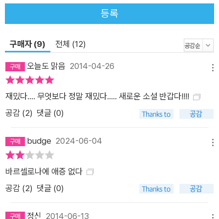
름 《엘 파이스》에 연재되고 이듬해 책으로 출간되었다. ‘외계인
등록
의 일기’라는 설정은 1990년대 초반에 나온 소설로서는 상당히
파격적이고 독창적이다. 그러나 이 외계인 화자가 전혀 낯설고 새
구매자 (9)
전체 (12)
롭기만 한 존재는 아니다. 술과 여자를 좋아하고 가는 곳마다 말
썽이 끊이지 않는 모험가, 세르반테스의 『돈키호테』가 떠오르지
오늘도 맑음
2014-04-26
메뉴
않는가. 멘도사는 이미 전작에서 에스파냐 전통 문학 양식인 피카
레스크 소설의 인물과 구성을 꾸준히 패러디해 왔다. 『경이로운
재밌다.... 무엇보다 정말 재밌다..... 새로운 소설 반갑다!!!!
도시』의 오노레프, 삼부작(『납골당의 미스터리』, 『올리브 열매의
공감 (
2
)
댓글 (0)
미로』, 『미용실에서 생긴 일』)의 이름 없는 탐정처럼 『구르브 연
락 없다』의 화자 역시 에스파냐 문학 전통에 작가의 기발한 상상
budge
2024-06-04
력을 더해 전형적인 피카레스크 주인공을 외계인으로 패러디한
메뉴
것으로 볼 수 있다. 전통적인 피카레스크 소설이 주인공을 통해
바르셀로나에 애증 없다
사회의 부조리와 부패를 들춰내고 풍자하듯 『구르브 연락 없다』
역시 외계인의 탈 많은 지구 적응기를 통해 사회 전반의 문제들
공감 (
2
)
댓글 (0)
을, 예컨대 빈부 격차와 인종 문제까지 폭넓게 건드린다. 21:00
(중략) 지구인들은 여러 범주로, 특히 부자와 빈자로 나뉘는 모양
정신
2014-06-13
메뉴