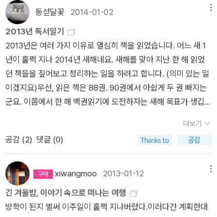
만만치 않다라는 생각이 절로 들게 하네요. 다시한번 이번 작품을
습니까. 이 책은 거의 누구나 소년시대에 축약본이나 만화로 본
동섣달꽃
2014-01-02
메뉴
통해서 바르셀로나와 멘도사의 매력을 충분히 느낄 수 있는 기회
적이 있어서 그냥 넘어가기 십상입니다. 그러나 원전을 한 번 읽
2013년 독서일기
가 될 것으로 보입니다.
어보시면 전체에 깔려있는 음모와 드라마의 진행이 얼마나 흥미
2013년은 여러 가지 이유로 열심히 책을 읽었습니다. 어느 새 1
진진하게 구성되어 있는지 세 권에 달하는 장편소설을 금세 뚝딱
년이 훌쩍 지나 2014년 새해네요. 새해를 맞아 지난 한 해 읽었
읽어치울 수 있을 겁니다. 진정한 팜 파탈의 전형을 구경하는 것
던 책들을 짚어보고 정리하는 일을 하려고 합니다. (의미 있는 일
도 이 책의 대단한 즐거움이고요. 2. 알렉시 드 토크빌, <앙시앵
이겠지요)우선, 읽은 책은 88권. 90권에서 아쉽게 두 권 빠지는
레짐과 프랑스 혁명> 프랑스 혁명보다는 혁명 전 시기, 즉 앙
군요. 이쯤에서 한 해 백권읽기에 도전하자는 새해 목표가 생깁니
시앵 레짐이 권력 안에 혁명을 일으키지 않을 수 있을 역량을 갖
다. 숫자에만 집착하는 것이 좋은 일은 아닐지나 숫자처럼 좀 더
추고 있었으나 문제와 해결의 방법을 체제 내에서 찾지 못한 정치
더보기
구체적인 지표로 만든 목표가 있다면 실천하기가 한결 쉬워지겠
가와 철학자들을 은근히 비판하는 것 같습니다. 높은 압력으로 구
공감 (
2
)
댓글 (0)
지요. 특히 저처럼 게을러지기 쉬운 인간에게는 말입니다. 읽은
체제 안의 제도와 프로세스를 뚫고 뿜어져나온 인민들의 혁명을
책의 대부분은 소설이었습니다. 88권 중 64권이 소설이네요. 무
지지하는 입장에서 사회, 정치, 경제, 문화적 불평등을 초래한 당
려 72%가 넘는군요. 어쩔 수 없습니다. 저는 소설이 좋습니다.
xiwangmoo
2013-01-12
메뉴
대 전제정치의 틀을 소개하고 있습니다. 3. 귀스타브 플로베르, <
무조건 좋아요. 그 중에서도 올해의 발견이라 할 수 있는 작가가
긴 겨울밤, 이야기 속으로 떠나는 여행
부바르와 페퀴셰> 플로베르의 미완성 장편소설이며 희극입니
있습니다. 어슐러 K. 르귄, 피에르 르메트르. 지극히 장르 편향적
방학이 된지 벌써 이주일이 훌쩍 지나버렸다.이러다간 계획한대
다. 독후감에 저는 '희극의 힘은 대단하다. 진정한 슬픔이 없는 희
인 선택이긴 합니다. 그러나 이 작가들 덕분에 저의 2013년이 무