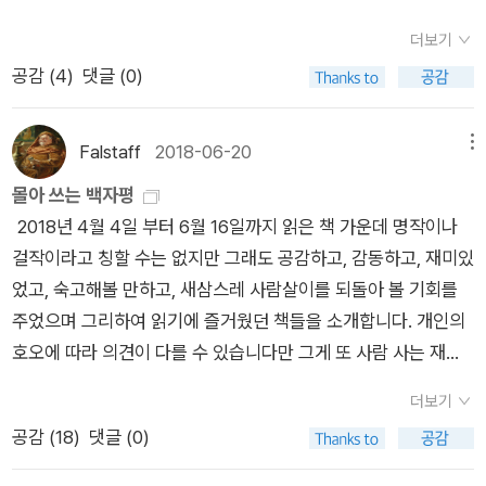
구인 아니 바르셀로나 사람으로 바꿔가는 이방인의 눈을 통해서
로 사용하며 코믹한 터치로 그려낸다는 점이 다르다.한편, 외계인
으 끔찍해, 이런 반응을 예상할 수 있지만 여덟 시 일 분, 이 분, 삼
바로보는 바로셀로나는 어쩌면 가장 객관적인 모습의 바르셀로
이 지구에 불시착해 색다른 시각으로 기존 질서에 대해 의문을 가
더보기
분에 이르면 어째 조금 비극의 장면에 웃음기가 돌기 시작하고 사
나가 아닌가 싶네요.(물론 의연중에는 바르셀로나만한 곳이 없다
지는 설정은 라지쿠마르 히마니 감독의 <피케이: 별에서 온 얼간
공감 (
4
)
댓글 (0)
분에 이르면 드디어 유쾌한 무협소설의 시작을 알게 된다. 무협
라는 뉘양스가 자신이 뿌려놓은 소스에 상당히 진하게 가미되어
이>를 연상케 한다. 당연하다고 믿고 있는 것을 '외계인이라는 낯
소설의 특징 가운데 하나가 자신의 무공을 연마하는 초절정 신공
있다는 점도 잊어서는 안되겠죠) 멘도사는 '바르셀로나와 결혼을
선 존재의 시각'을 통해 다시 바라봄으로써 무엇이 진실이고 진리
인데, 이 책의 주인공 ‘나’는 현대 문명의 인간이 상상할 수 없는
Falstaff
2018-06-20
메뉴
했다', '생식적인 관계이다' 등으로 자신의 애정을 꺼리낌 없이 표
인지 고민해보게 만든다는 점에서 그렇다. 개인적인 선호도는 <
과학이기도 하고, 그걸 이용해 자기 통장에 현금으로 보유하게 된
출하고 있지만 이번 작품만큼 자신의 고향에 대해한 애착이 듬뿍
피케이> 쪽이다. 사실 <구르브 연락 없다>는 90년대 초반을 에
몰아 쓰는 백자평
2,500조 페세타의 돈일 수도 있고, 모습을 완전히 바꿀 수 있는
묻어난 작품은 없으리라 여겨지네요. 아마도 그 만큼 애정을 가지
스파냐의 풍경을 담담하게 보여줄 뿐 이렇다 할 드라마나 탐구는
2018년 4월 4일 부터 6월 16일까지 읽은 책 가운데 명작이나
변신술일 수도 있다. 그럼에도 불구하고 사사건건 무식하고 몽매
고 있는 멘도사의 입장에서는 당연한 설정이라 여겨집니다. 전
없는 편이다. 그 문화권, 그 시대를 살았던 사람들에게 풍속소설
걸작이라고 칭할 수는 없지만 그래도 공감하고, 감동하고, 재미있
한 지구인한테 얻어터지기만 하는 외계인. 그를 보면서 불쌍하다
반적으로 국내에 소개된 <사볼타 사건의 진실>, <경이로운 도
로서 의미를 가질 수 있을지 몰라도 나의 경우 그다지 기억에 남
었고, 숙고해볼 만하고, 새삼스레 사람살이를 되돌아 볼 기회를
는 생각보다 어째 좀 피식거리는 웃음이 먼저 나오는 건 어쩔 수
시> 과 비교 한다면 상당히 편안하게 읽을 수 있는 작품입니다.
는 장면이 없다. https://blog.naver.com/rainsky94/224041
주었으며 그리하여 읽기에 즐거웠던 책들을 소개합니다. 개인의
없다. 가볍고 재미나게 읽을 수 있는 책.
외계인이라는 볼거리를 등장(외계인의 설정외에도 실명으로 등
334522
호오에 따라 의견이 다를 수 있습니다만 그게 또 사람 사는 재미
장하는 인물들에 대한 평가 그리고 등장인물의 해학적인 모습, 실
아니겠습니까. 혹시 책을 고르실 때 조금 도움이라도 된다면 제게
더보기
존하는 명소, 축구팀, 토속적인 음식등)시켜 내러티브 자체를 상
도 참 고마운 일일 겁니다. 순서는 읽은 차례이며, 원본의 초간 발
공감 (
18
)
댓글 (0)
당히 부드럽게 표현했다는 점에서 왠지 외도의 냄새(기존의 두
행 순서일 확률이 대단히 높습니다. 1. 알렉상드르 뒤마, <삼총사
작품에 비하면)도 풍기지만 막상 작품이 표출하는 의도는 역시
> '소설 읽기의 재미'라는 측면에서는 단연 뒤마와 위고 아니겠