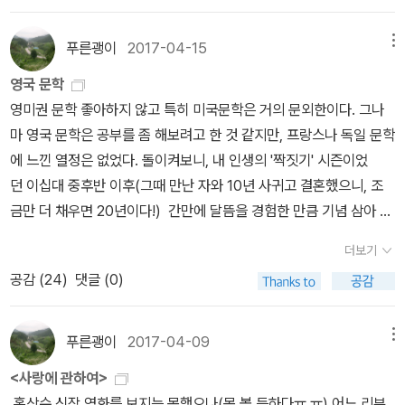
지고 바깥에서는 아이들의 야유회 활동이 한창인데, 이들은 창고에서
들은 개인에게 어떤 지문을 남기는 것일까. 그토록 건조하고 경멸에
번에 주드 읽으면서 책날개의 소개를 보니 성난 군중으로부터 멀리가
다. 먹태개풀뜯어먹는소리….. 치킨 시켜요. 다 아는데 왜 이래! ㅋㅋ
난과 사랑, 제도의 굴레 속에서 좌절당하는 삶의 아이러니를 보여준
섹스를 하는 것입니다. 니콜라, 그는 신부인데... 그에겐 신이 있는
찬 느낌마저 주던 보고서가 막판에 달라지는 것을 보면 뭉클하면서도
두번째 책, 그러니까 하디의 초창기 작품이었다. 테스도 재미있게 읽
ㅋㅋㅋㅋㅋ 후라이드치킨을 주문했다. 한마리. 다락방은 싱가포르에
푸른괭이
2017-04-15
메뉴
다. 이 소설에서 가장 섬뜩한 부분은 주드의 첫 번째 결혼에서 태어난
데........아 신이시여, 왜 남자친구 있는 여자에겐 남자가 꼬이고 virgi
참.... 인간은 측정이 가능한 존재인가? 인간의 거죽은 인간의 영혼과
었지만 하디를 좋아한다고 생각하진 않았었는데, 막상 이번에 하디를
서 이 한국 후라이드치킨과 순댓국이 진짜 먹고 싶었는데 오늘 다 먹
아이가 두 사람의 아이를 죽이고 자신마저 자살하는 장면이다. 비극
n 인 여자는 그토록 바라는데도 남자 하나 주시지 않는건가요. 왜
영국 문학
연결돼 있는가? 묵직한 질문이 남는다. 그러니까 인종차별/우생학...
읽는다고 하니(친구가 고른 작품이다) 하디 때문에 영문학을 전공한
는다며 참으로 행복해했다…… 누가 보면 싱가포르에서 6년 있었는
의 신인 멜포메네의 얼굴을 하고 있다는 이 아이가 남긴 유서는 “우리
죠? 그 뒤로 그들은 그냥 만나기만 하면 섹스를 한다. 여기서도 하고
영미권 문학 좋아하지 않고 특히 미국문학은 거의 문외한이다. 그나
더불어 나치의 만행 같은 것들까지도 담긴 수작이다. 이런 소재 뻔할
다고 했던 '아나스타샤'가 떠올랐다. 하디는 내 생각보다 더 대단한 작
줄….. ㅋㅋㅋㅋㅋㅋㅋㅋ 아무튼 다락방에게 후라이드치킨이라도 맛
들이 너무 많아서 이렇게 떠납니다”라는 것. 크라이스트민스터의 집
저기서도 하고.. 딱히 19금 스러운 영화는 아닌 것 같고, 에로 영화도
마 영국 문학은 공부를 좀 해보려고 한 것 같지만, 프랑스나 독일 문학
것 같다고 생각하는 분들은 한번 읽어보시라. 아닐걸? ‘밀리의 서
가일지도 모르겠다, 고 생각했는데, 영화 <그레이의 50가지 그림자>
나게 사줄 수 있어서 기뻤다.많은 이야기를 했고 많은 책 이야기도 했
주인들이 아이들이 셋이나 되는 이 가족에게 세를 들이지 않으려 하
아니다. 그냥 로맨스 영화인데, 자, 그러면 이제 이들은 어떻게 될까?
에 느낀 열정은 없었다. 돌이켜보니, 내 인생의 '짝짓기' 시즌이었
재’에서 읽었는데, 밀리에서 읽기를 잘했다는 생각이 들었다. 온통 밑
에서 아나스타샤가 친구 대신 대기업의 젊은 보쓰인 그레이를 인터뷰
다. 어제의 뜻밖의 수확은 장안(?)의 화제 앤드류의 실물 영접….은
자 이 아이는 임신한 수를 향해 “세상 안에 있는 것보다는 밖에 있는
루시아는 남자친구 오마르에게 이별을 말하고 오마르는 울면서 그녀
던 이십대 중후반 이후(그때 만난 자와 10년 사귀고 결혼했으니, 조
줄이었는데, 종이책으로 읽었으면 이걸 언제다 옮기나...? 한숨 쉬었
하러 갔을 때, 친구 대신 왔음을 밝히며 자신은 영문학과라고 했더랬
아니고 실물 사진 영접 ㅋㅋㅋㅋㅋㅋㅋㅋㅋㅋㅋㅋ 아놔 진짜 충격이
편이 낫죠?”라며 “어머니는 어째서 이토록 심술궂고 잔인할 수가 있
를 떠난다. 발렌티나는 이들의 사이를 알고 빡이 친다. 왜 아니겠는가,
금만 더 채우면 20년이다!) 간만에 달뜸을 경험한 만큼 기념 삼아 내
을 듯. 밀리는 복사해서 옮겨두면 좋아요... 어떻게 인간을 측정하는
다. 그때 그레이는 아나스타샤에게 큰 흥미를 느끼며 물어본다.'샬롯
었다. ㅋㅋㅋㅋㅋㅋㅋㅋㅋㅋㅋㅋㅋㅋㅋㅋㅋㅋㅋㅋㅋㅋㅋㅋ 단발머
어요! 우리 모두를 좀 더 큰 고통으로 끌고 가는 거예요! 우리 모두가
자신이 좋아한다고 그렇게 말했고 또 자신이 유혹하기까지 했는데...
가 읽은 영국 문학을 정리해본다. 아무래도 1번은 셰익스피어. 대학
가? 존경심으로? 아니면 헌정하는 마음으로? 아니면 절대적 정확성
브론테, 제인 오스틴, 토마스 하디 중 누구죠? 당신을 문학으로 인도
리 님! 단발머리 님 그 멘트에 제가 한 살 더 올렸습니다. ㅋㅋㅋㅋㅋ
함께 있을 방이 없어서 아버지가 다른 곳으로 가야하고 우리는 내일
더보기
그러나 발렌티나는 미안해하는 루시아에게 '그를 좋아해서 잘 되게
시절, 초록색 표지의 아주 조그만 책으로 된 셰-어 전집에 도전한 기
으로? 숫자에 대한 무조건적 충성심으로? 숫자를 모독하는 자에게
한게..'그리고 아나스타샤는 이렇게 답한다.'하디요.'당시에 저 세 명의
ㅋㅋㅋㅋㅋㅋ 아 진짜 앤드류…… ㅋㅋㅋㅋㅋㅋㅋㅋㅋㅋㅋㅋ아! 이게
쫓겨 나가야 하는데도 식구 하나를 곧 또 데려오다니!”라고 격렬하게
공감 (
24
)
댓글 (0)
도와달라고 했던 건, 우리 둘이 함께할 수 있는 것이기 때문이었다' 라
억이 있다. 그래봐야 별로 접수하지 못한 것 같다. 나이 들고 비극부터
고통이 있으리니, 그는 객관성을 어긴 것이다. 그런데 이 측정을 통해
이름 모두 나에게 다 딱히 매력적인 작가들이 아니었기 때문에, 흐음,
제일 중요하다. 주말임에도 페이퍼를 쓰는 이유는…. 다락방이 꼭 호
말한다. 이 대목은 어린아이의 투정으로 느껴지지 않는다. 마치 이것
고 말한다. 그러니까 발렌티나는 우정을 소중히 생각했다는 것 같았
차근차근 읽어가고 있다. 책으로 읽지는 않아도 BBC 드라마와 수준
알게 되는 건 무엇인가? 이 수치들은 무엇을 밝히는가? 인종의 영혼
영문학 전공을 선택할 때 대부분 저 세 명중에 한 명인가보구나, 라고
주에서 사온 원두를 마신 후 어떤지 후기 올려달래서!오늘 아침에 5
은 주드와 수의 사랑의 실존이 필연적으로 부딪치게 되는 어떤 운명
다. 하여간 그러거나 말거나 루시아와 니콜라의 애정행각이 이어지는
높은 애니메이션을 통해 희극, 로맨스, 사극 등도 많이 접하게 되었다.
을? 인간의 거죽이 인간의 영혼과 연결돼 있다고, 아니, 아니다, 단순
푸른괭이
2017-04-09
메뉴
만 생각했다. 그리고 샬롯 브론테, 제인 오스틴이 아니라 저 세 명중
호 병원 다녀와서(5호는 여전히 주말마다 병원 투어 중) 느긋하게 커
적 장벽처럼 느껴진다. 주드와 수의 사랑은 아이러니의 연속이다. 사
가운데, 그들에게도 미래를 결정해야 할 때가 도래하였으니, 이 여름
명불허전이다. 셰-어는 지금은 치매로 요양원에 누워 계신 큰아버지
히 연결된 정도가 아니라 아예 거죽이 그 인간의 영혼을 직접 지시하
유일한 남자 성별인 하디를 선택한게 인상적이어서 이 장면을 기억하
피를 내렸다. 커피맛에 일가견 있다는 다락방의 여동생분이 그토록
<사랑에 관하여>
랑이 깊어질수록 둘의 삶은 더 비극적이 되고, 사랑의 결실인 아이들
의 행사 기간이 끝났고, 루시아는 자신이 살던 도시로 돌아가야 했던
의 전공이기도 하(했)다. 그 다음, 고등학교 때 읽으면 무척 -
는 것이다. 이 테제를 요약하면, 우리는 피부와 눈의 형태와 입술의 두
고 있다. 이 영화 외에도 다른 영화에서도 하디를 좋아하는 주인공이
극찬했다는 이 원두. 호주의 자부심이 담긴 원두! 얼죽아인 집사2를
홍상수 신작 영화를 보지는 못했으나(못 볼 듯하다ㅠ.ㅠ) 어느 리뷰
로 인해 더 큰 비극성이 잉태된다. 수는 주드에게 “날 사랑해선 안돼