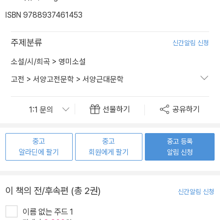
ISBN 9788937461453
주제분류
신간알림 신청
소설/시/희곡
>
영미소설
고전
>
서양고전문학
>
서양근대문학
선물하기
공유하기
중고
중고
중고 등록
알라딘에 팔기
회원에게 팔기
알림 신청
이 책의 전/후속편 (총 2권)
신간알림 신청
이름 없는 주드 1