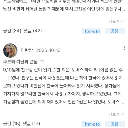
들을 나누게 되면서 아아, 어느밤, 루시아는 충동적으로 니콜라에게
늘 식빵이 정도에서 멈췄는데 삼겹살/와인병 되니까 신기해서 캡쳐도
되었나?! 이 인간이 화장실을 다녀오겠다며 잠깐 자리를 비웠다. 워
내는 억척스럽되, 지적 생활과는 거리가 먼 이 여자와의 삶을 위해 그
입을 맞추게 된다. 니콜라는 당황하지만, 수많은 로맨스 영화의 클리
했었다능 ㅋㅋㅋㅋㅋㅋ2025년 하반기에 좋았던 책들....(되도록 20
낙 예민한 방광과 장을 지닌 인간인지라 그려려니 했다. 돌아온 다락
는 계속 돌을 쪼개고 다듬어야 했다. 그의 첫 번째 좌절. 아라벨라와의
셰가 그러하듯, 열정으로 들끓어 입맞춤을 격하게 다시 시작하는 대
25년에 출간된 책에서 골라보려고 애썼다) 상반기 리스트를 보고 싶
더보기
방이 여기서는 그만 마시자고 해서 그럼 저도 화장실 좀! 하면서 일어
불행한 결혼은 그녀가 부모와 함께 호주로 떠나면서 종지부를 찍게
신, 자신의 숙소로 얌전히 돌아간다. 루시아에게 입맞춤을 되돌리지
은 분은 클릭.문학2024년에 이어 여전히 소설을 많이 읽지 못했다.
공감 (
34
)
댓글 (42)
나서 계산하고 오려고 했는데….. 아 징짜 이 인간이 계산 또 다 했어.
된다. 자신의 유보된 꿈을 실현하게 위해 찾아간 크라이스트민스터에
않고, 화를 내지도 않고, 그냥 얌전히 돌아가는 것이다. 아, 루시아여..
읽어도 크게 감흥이 남은 작품이 많지 않았는데 그래도 그중에서 골
진짜 왜 그녀는 지갑마저 기민한가? 너무 통탄스러웠다. 사실 나는
서 그는 사촌간인 수를 만나게 되고 그녀와 사랑에 빠진다. 주드와 수
루시아에겐 '오마르' 라는 남자친구가 있었다. 그런데 이들의 종교가
라보자면. 김안나, <어느 아이 이야기>별 기대 없이 읽다가 막판에
내가 더 쓰면 썼지 누구한테 얻어먹는 거(신세 지는 거) 못 견뎌하는
는 가까운 친척이라는 것 외에도 “한 사람이 둘로 쪼개진 것 같은” 존
달라서 오마르는 자신의 아버지에게 루시아를 여자친구라 소개하지
다락방
2025-10-13
메뉴
는 으아!...했다. 초반에 좀 지루한 느낌이 없잖아 있는데(건조한 보고
편인데 다락방한테는 늘 진다. 우리 둘째 고양이별로 떠났을 때도 그
재이자 “속박되지 않으면 얼마든지 잘하는 일을 속박되면 마음이 내
못하고, 이에 루시아는 빡친 상태였다. 지금 루시아가 시실리에 와 있
서 형식이 이어지는 부분은 더욱) 어느 순간부터 이야기에 빨려 들어
주드와 가난과 콘돔
싱가포르에서 위로 선물을 챙겨 보내서 진짜…. 너무 고마웠었는데 그
키지 않는 습성이 우리 핏줄기에 들어있는” 연인들이다. 둘로 쪼개진
으면서 전화 통화만 하면서 루시아는 오마르에게 좀 스트레스를 받은
가더니, 도대체 왜? 하는 생각과 함께 ‘대니’의 생부는 과연 누구인가
9,10월에 친구랑 같이 읽기로 한 책은 '토머스 하디'의 [이름 없는 주
래서 이 인간이 싱가포르에서 엽서 보냈을 때 오호라! 여기 주소 있겠
한 몸은, 아마 플라톤의 <향연>에 나오는 비유를 끌어들인 것이리라.
상황. 그러나 정리하지도 못한 상황에서 신부 니콜라에게 키스를 해
추리소설을 읽는 느낌까지 든다. 같은 소재를 다뤄도 다른 방식&관점
드] 였다. 친구는 진작에 다 읽었는데 나는 책이 한국에 있어서 읽지
구나! 뭐 좀 챙겨 보내야지 하고 엽서를 샅샅이 봐도 이 치밀한 인간
본래 한 몸이었던 남자-여자를 제우스가 남자/여자로 쪼갰다는 신화.
버렸어요. 키스, 키스, 키스...다음날, 루시아가 무슨 창고 같은거 혼자
으로 말하면 이렇게 새로운 작품이 탄생하는구나, 그래서 역시 문학
못하고 있다가 며칠전에 한국에 들어와서 읽기 시작했다. 싱가폴에
주소를 안 썼어……-_-그래서 순댓국과 수육만큼은 내가 대접하고 싶
그런 플라톤에게서 사랑은 잃어버린 반쪽을 찾는 행위다. 그래서 수
정리하고 있는데, 니콜라가 갑자기 들어와서 문을 잠근다. 그리고 루
이지 고개를 끄덕끄덕하게 되는 작품이었다. 글자 수 제한 때문에 10
가져가지 않으려면 한국에서 다 읽고가야지, 생각하고 있었다. 그게
었는데 그 기회도 빼앗기고 심지어 나는 어제 빈손,무가방(가방 들고
가 주드의 옛 스승이자 나이차가 많은 필롯슨과 성급하게 결혼을 했
시아에게 '나에게 사과해요' 라고 말한다. 루시아는 당황해서 아무말
0자평은 줄여서 올렸는데 원래 끼적인 감상은 이렇다. ‘이 세상에 흩
가능할까 싶었는데 책이 재미있어서 일단 1권은 다 읽었다. 토마스 하
다니는 거 싫어함)으로 나갔는데 빵이며 커피며 쇼핑백 두 개에 그득
어도 두 사람이 서로의 주변을 끊임없이 맴돌며 두 사람의 온전한 결
도 못하고 그저 바라보기만 하는데, 왜 사과를 해야 하나면, '어젯밤을
어져 있는 뿌리 없이 중생’ 영원한 이방인들의 고통과 상처로 얼룩진
디라면 그 전에 [테스]를 읽었고, [성난 군중으로부터 멀리]를 읽었
그득 담아온 것이다락방 주변에 사람이 많는 이유는 아마도 이런 따
합을 꿈꾸는 것도 그렇게 이해된다. 주드는 수의 곁을 떠나 사도가 되
잊을 수 없게 만든걸' 사과 하라는거다. 하여간 이런 뉘앙스였다. 또
더보기
삶. 다른 인종의 피가 흐르는 아이를 낳은 젊은 두 여성(‘캐럴’과 ‘H
다. [성난 군중으로부터 멀리]는 읽고 다소 실망했던 감상을 남겼는
뜻함도 한몫하지 않을까… 어제 잠깐 생각했다.2차로는 근처 맥줏집
려 하나 첫 결혼으로 좌절된 학문에의 욕망과 마찬가지로 이 역시 수
하고 싶은걸 사과하라는 거였나? 하여간 그래서 이 둘이 불이 붙어가
공감 (
18
)
댓글 (17)
a’)의 삶이 교차하며 그려진다. 인종과 국가, 국가 간의 경계 이런 것
데, 흐음, 이게 뭐 그렇게 여성주의적이라고 상찬인거지? 햇는데 이
을 갔는데, 이 인간이 소심하게 먹태 같은 걸 시킬까요해서 너무 웃겼
때문에 좌절되고 만다. 주드는 그의 야심과 성실함에도 불구하고 가