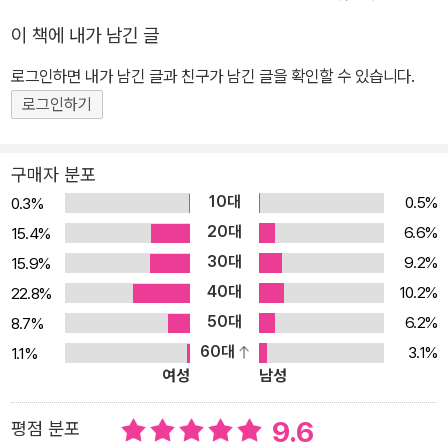
충격을 받았다. 비록 불행한 결혼 생활이었지만 아내의 갑작스러운
이 책에 내가 남긴 글
죽음으로 상심한 그는 아내를 처음 만난 세인트 줄리엇으로 참회의
순례 여행을 떠나기도 했다. 1914년 2월, 74세의 하디는 자신의 비
로그인하면 내가 남긴 글과 친구가 남긴 글을 확인할 수 있습니다.
서인 플로렌스 덕데일과 재혼한다. 그녀는 후에 《토머스 하디 전기》
로그인하기
를 집필한다. 그녀는 하디의 문학적 명성을 자랑스러워했고 그를 편
안하게 해주려고 노력했으나 이 두 번째 결혼도 크게 행복한 편은 아
구매자 분포
니었다. 노년에 들어서도 하디는 시작(詩作) 활동을 계속했지만, 87
10대
0.5%
세가 되던 해의 겨울 갑자기 건강이 악화되었다. 1928년 1월 11일,
0.3%
하디는 플로렌스에게 오마르 하이얌의 《루바이야트》 시편을 읽어 달
20대
6.6%
15.4%
라고 부탁해 이를 듣고선 밤 9시경 사망했다. 그의 장례는 국장으로
30대
9.2%
15.9%
치러졌고 유해는 웨스트민스터 사원에 묻혔다. 고향에 묻히고 싶어
40대
10.2%
22.8%
했던 고인의 뜻을 받들어, 심장은 도싯의 스틴스퍼드 교회에 있는 에
50대
6.2%
8.7%
마의 묘 옆에 매장되었다.
60대
3.1%
1.1%
여성
남성
9.6
평점 분포