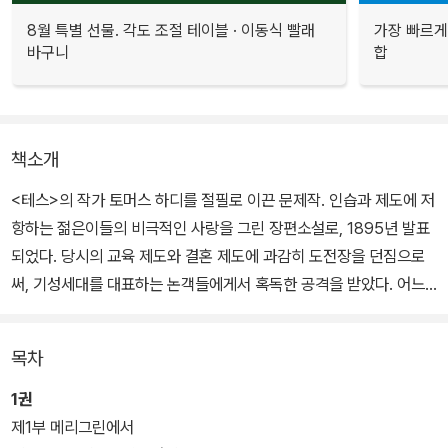
8월 특별 선물. 각도 조절 테이블 · 이동식 빨래
가장 빠르게
바구니
합
책소개
<테스>의 작가 토머스 하디를 절필로 이끈 문제작. 인습과 제도에 저
항하는 젊은이들의 비극적인 사랑을 그린 장편소설로, 1895년 발표
되었다. 당시의 교육 제도와 결혼 제도에 과감히 도전장을 던짐으로
써, 기성세대를 대표하는 논객들에게서 혹독한 공격을 받았다. 어느
주교에 의해 분서를 당하는 수난까지 겪었고, 그 충격으로 하디는 붓
을 꺾기에 이른다. 국내에서는 그간 '비운의 주드'란 제목으로 소개되
목차
어 왔다.
1권
가난한 시골 마을에서 태어난 주드는, 학자와 성직자의 꿈을 이루기
제1부 메리그린에서