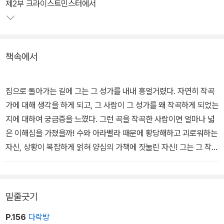
위해 열심히 공부한다. 그리고 대도시 크라이스트민스터의 대학 입학
제2부 크라이스트민스터에서
준비에 여념하던 중, 그와는 전혀 다른 가치관을 가진 당돌한 여인 아
라벨라를 만나고 그녀의 성적 매력에 끌려 결혼하지만, 갈등을 극복
하지 못하고 곧 별거한다.
책속에서
자신의 꿈을 위해 크라이스트민스터로 떠난 주드는, 지적이며 아름다
운 사촌 수 브라이드헤드를 만나 사랑에 빠진다. 하지만 주드의 기대
집으로 돌아가는 길에 그는 그 성가를 내내 흥얼거렸다. 자연히 작곡
와는 달리 허위의식과 위선으로 가득 찬 대학은 그의 입학을 불허하
가에 대해 생각을 하게 되고, 그 사람이 그 성가를 왜 작곡하게 되었는
게 된다.
지에 대하여 궁금증을 느꼈다. 그런 곡을 작곡한 사람이면 얼마나 넓
은 이해심을 가졌을까! 수와 아라벨라 때문에 황당해하고 괴로워하는
작가 토마스 하디는 주인공의 처절하고 짧은 일생을 통해 교육, 결혼,
자신, 상황이 복잡하게 얽혀 양심의 가책에 짓눌린 자신! 그는 그 작곡
종교 등 불합리한 사회 제도의 모순을 날카롭게 비판한다. 강렬한 비
가를 만나보고 싶은 마음이 간절해졌다. '그 사람이라면 내가 겪는 어
극적 주제를 운명론적 구도 속에서 엮으며, 덧없고 무력한 인간의 삶
려움을 이해해 주겠지.' 충동적인 주드가 중얼거렸다. 세상 사람들 중
의 진실을 제시하는 이 소설은 '부조리로 가득 찬 세상에서 살아남기
에서 내 속을 다 털어놓을 사람이 있다면, 이 작곡가가 바로 그 사람이
밑줄긋기
위해서는 자기 내면의 소리에 귀를 기울여야 한다'고 말한다.
야. 그도 고통 받고 괴로워하고 그리워하였으리라.
P.156
다락방