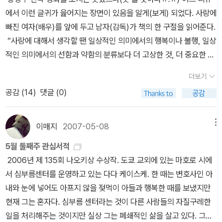
것이다. 니콜라에게 너는 네 길을 가라고 하면서, 그렇게 루시아는 떠
시피 봤지만 서른 넘으면서부터는 그 나름의 의미를 보게 된 작가. 제
께 및 너비와 콧구멍의 형태로부터 영혼의 사본을 보는 것이다. 귀스
나왔던 것 같은데 잘 기억은 안난다. 어쨌든 그레이는 그 뒤로 참... 어
위해서는 아아로, 나는 따뜻하게….집사2가 이렇게 말했다. “헐… 올
에서 이런 글귀가 읊어지는 장면이 있음을 알게(보게) 되었다. 사랑에
요. 나를 좋아하기만 하세요. 그 이상은 안돼요”라는 말하지만 두 사
난다. 나는 아마 오마르랑 함께 하게 될거야, 라고 말하면서... 헤어짐
인 오스틴이다. 전집이 나온 건 지금 알았다, 깜놀. 책도 책이지만, 영
타브 르봉이 19세기 말에 주장했듯이, 모든 영혼은 정신의 지형을 갖
처구니 없는게, 자기가 부러 아나스타샤 보러겨 아나스타샤가 아르바
해 마신 커피 중에 제일 맛있어!!!!”“올해 아직 2월인데….” ㅋㅋㅋㅋ
빠진 여자(배우)를 앞에 두고 남자(감독)가 책의 한 구절을 읽어준다.
람의 애정은 그 한계를 용납하지 않는다. 둘은 가정을 꾸리고 살지만
은 당연히 슬픈것이니, 그와 쿨하게 헤어지는 것 같았던 루시아는 혼
화로도 익숙하다. <이성과 감성>에는 엠마 톰슨, 케이트 윈슬렛, 휴
고 있는데 이는 정확히 그의 해부학적 지형과 똑같이 확정되어 있다.
이트하는 가게를 찾아가놓고서는, 자기한테 흥미를 보이는 아나스타
ㅋㅋ“아, 작년부터 올해까지 마신 커피 중에 제일 맛있어! 신맛이 이
“사랑에 대해서 생각할 땐 일상적인 의미에서의 행복이나 불행, 일상
그것을 제도적으로 보장하는 결혼에는 이르지 못한다. 사랑의 감정적
자서 발렌티나의 품에 안겨 운다. 이별은 슬픈 거에요. 정말 몰랐어요,
그랜트, 알란 릭맨(지금은 고인이 된) 등의 배우들이 나왔던 듯하다.
-<어느 아이 이야기>, 지은이 | 김안나 - 밀리의 서재 존 밴빌, <오래
샤에게 '나를 멀리해요' 라고 한다. 웃겨 진짜 ㅋㅋㅋㅋㅋㅋㅋㅋ니가
렇게 풍부하면서 고소하고 진해!“정말 그랬다. 원두 생김새부터 좀 달
적인 의미에서의 선함과 약함의 분류보다 더 고상한 것, 더 중요한 것
완성과 사회적 공인, 내지는 제도 속의 편입은 두 사람에게 불가능하
사랑이란 유리 같은것... 그런데 나는 니콜라가 궁금했다. 그녀와 사랑
<오만과 편견>은 말할 필요도 없겠다. 영국의 사고방식, 생활 패턴,
된 빛>내겐 2025년 ‘올해의 문학’이다. 인간이 소설을 왜 읽는가 생
갔잖아 ㅋㅋㅋㅋㅋㅋㅋㅋㅋㅋㅋ 그래서 빡쳐서 집으로 간 아나스타
랐는데 한 원두에서 이렇게 풍부한 맛이 난다니 놀라웠다. 따뜻하게
에서 출발해야 합니다. 그것이 아니라면 차라리 아무 생각도 하지 말
다. 그것은 “난 오빠의 사랑을 받는 허가가 주어진 순간부터 오빠를
했던 것, 육체적 관계가 있었던 것을, 설사 아무도 모른다고 해도... 신
성 모럴, 경제 관념 등등 모든 점에서 교과서인 것 같다.
각해 보면 ‘이야기’때문일 수도 있지만 반드시 ‘이야기’ 때문만은 아니
더보기
샤한테 이번에는 [테스]의 초판본(first edition)을 보내준다. 야, 너
마시면 고소하다가 끝에 베리류 산미가 확 번지고 아이스로 마시면
아야 한다는 것을 알겠습니다.” 이 소설은 수업 시간에는 잘 다루지
두려워하기 시작할 거예요”라는 수의 진술처럼, 제도 안으로 진입하
부의 활동을 계속할 수 있을 것인가. 아아, 나에겐 속세의 섹스가 있었
역시나 여성 작가들이지만 제인 오스틴과는 좀 다른 종류의
라는 것을 일깨워주는 책이랄까. 나는 특히 더 그런 사람이란 걸 깨달
공감 (
14
)
댓글 (0)
를 멀리하라며 ㅋㅋㅋㅋㅋㅋㅋㅋㅋㅋㅋㅋㅋ그러나 내가 하려고 한
그 반대로 맛이 느껴진다. 산미가 좋아서 그런지 아이스로 마시는 게
않으나 체호프의 단편 중 하나이다. 보다 더 대표작이고 교과서에 가
는 순간 깨어지는 것이다. “서둘러 결혼하고 천천히 후회하라”라는
으나 그것은 여름 한철이었다, 하고 다시 신 앞에 나설 것인가... 나는
(혹은 좀 떨어지는??) 재능의 소유자들. 그래도 우리는 이 두 소설을
았다. 스토리만이 중요하다면 장르소설을 읽겠지...만 나는 장르소설
이야기는 그레이의 50가지 이야기 .. 가 아니라 이름 없는 주드에 대
더 잘 어울리는 것도 같고…!? 아무튼 최고였다락방! 고맙다락방!그리
까운 <상자 속 사나이(인간)>에 이어 '소(작은) 삼부작'으로 쓰인 소
당대 영국 사회의 권고사항과 상반되게 둘은 결혼에 실패하고 자신들
그의 미래가 궁금했다. 루시아야 이별의 아픔을 겪겠지만 어쨌든 시
아껴왔다. 헐, 앤 브론테가 번역된 건 지금 알았다. 그리고
에서는 재미를 못 느낀다(오히려 지루해 죽을 것 같음). 왜냐면 결국
한 것이다.이름 없는 주드라면 아주 오래전에 그러니까 아마도 이십
고 아래는 어제 우리가 나눈 이야기들 속에 등장한 책들….(10개밖에
설 중 하나. 국내 번역본 중 하나는 아예 이 소설을 표제작으로 내걸었
의 사랑이 낳은 비극(아이들의 죽음) 앞에서 결국 결별하게 된다. “안
이매지
2007-05-08
메뉴
간이 지나면 회복하고 또 일상을 살아가겠지만, 성직자였던 니콜라에
19세기 문학, 혹은 소설사에서 빼놓으면 어딘가 미안한 작가, 찰스 디
문학은 문체가 중요하니까. 그런 점에서 존 밴빌은, 문장이, 표현이 정
년도 더 전에 영화를 먼저 보았더랬다. 그 영화의 전체적인 분위기가
못 올린다고!?)샐리 루니 안 잊었지 다락방?! ㅋㅋㅋㅋㅋ그리고 다락
다. 표지 그림, 뜻밖에도(!) 추상화의 대가 칸딘스키가 그린 수채화이
녕하 가세요, 나의 동료 죄인이며, 가장 친절한 친구인 오빠”, “잘 가
게 그 후는 어떻게 찾아들것인가. 영화는 놀랍게도 그러부터 5년 후
킨스. 살아생전에 그는 러시아 작가들에게도 모델이었는데, (유감스
말 어쩜 이래?! 오랜만에 정말 제대로 쓰인 문학을 읽는 기분이었다.
5월 둘째주 관심서적
우울했던 것과 그리고 영화의 후반부에서 너무 충격적인 아이들의 죽
방 남동생분 대빵이님이 ㅋㅋㅋㅋㅋㅋ 추천하신 히든 픽쳐스 어제부
다. 사랑. 연애. 결혼. 쉽고도 어렵고, 또 어렵고도 쉽다. '개
시오 나의 잘못 생각하는 아내여.” 이어 주드는 다시 돌아온 첫 부인
를 보여준다. 그곳은 도시였다. 루시아가 사는 도시.. 어디인지 지금
럽게도 읽지 못한!) 그의 <픽윅(?) 클럽>은 도..키가 좋아했던 작품
오죽하면 다 읽고 나서 원서 전자책 찾아서 문장을 개처럼 훑었다...
2006년 제 135회 나오키상 수상작. 도쿄 교외에 있는 마호로 시에
음 장면이 나오던 것만 기억에 남아있었다. 그래서 책으로 보니 처음
터 읽기 시작했는데…… 오오, 재미나다!아무튼 다락방 다음엔 내가
나 소나' 다 하는 것이면서(그야 짝짓기, 번식 이런 거니까 지렁이도
아라벨라로부터 버림받은 채 죽는다. 죽어가는 주드가 외치는 성경의
까먹었네. 로마였나 밀라노였나.. 하여간 루시아는 아마도 업무를 마
이기도 하다. 대표작인 <위대한 유산>은 러브스토리가 아니라 고아
미시즈 그레이의 “내 생각에 너는 이제 집에 가야 할 것 같아.”(p.32
서 심부름센터를 운영하고 있는 다다 케이스케. 한 때는 변호사인 아
에 새로웠는데, 하아, 주드.. 어릴적부터 부모도 죽고 가난해서 할머니
먼저 화장실 간다!!!
한다) 동시에 너무 고등한(!) 동물은 인간은 의외로 (잘) 하기 힘든 어
구절들은 자기부정의 묵시록으로 기억될 만하다. “내가 태어난 날을
치고 활기차게 도시를 걷는 중이었다. 집에 가는 모양이었다. 그런데
소년 핍의 성장담, '젠틀맨-되기'의 드라마로 읽힌다. 귀국한 다음 30
1) 이 문장도 잊히질 않는다. 내가 평생 사랑했던 아우라 넘치는 모든
내와 눈에 넣어도 아프지 않을 젖먹이 아들과 행복한 때를 보냈지만
밑에서 자라면서 사랑을 받지 못하고 노동을 하며 지낸다. 할머니는
떤 것이기도 하다. 그렇기에 더더욱 체호프의 저 아포리즘 같은 말이
멸하게 하라. 남자 아이를 잉태하였다하던 밤도 멸하게 하라.”“그날
길에서 우연히!! 니콜라를 만난 것이다. 오, 니콜라?! 니콜라도 루시
대 초반 어느 날, 도서관에서 <데이비드...>를 읽던 기억이 아스라하
여자는, 지금 나는 사랑했다는 말을 가장 넓은 의미에서 사용하고 있
현재 그는 혼자다. 심부름 센터라는 것이 다른 사람들의 자질구레한
너도 부모랑 같이 갔어야 됐는데, 라는 말을 아무렇지도 않게 내뱉는
의미심장하게 들리는지도 모르겠다. 하지만 역시나 체호프의 재능은
이 어둠이 되게 하라. 하느님이 위에서 돌보지 말게 하라. 빛이 그날을
아! 하면서 반가워한다. 그들은 길 한가운데서 반가워하며 안부를 전
다. 19세기 영국 작가 중에 이런 자도 있었는데, 어느 시점
는데, 나에게 자신의 자국을 남겼다. 옛 창조의 신들이 진흙을 빚어 우
일을 처리해주는 것이지만 실상 그는 폐쇄적인 삶을 살고 있다. 그런
인물이다. 어린 나이에도 돈을 벌기 위해 옆 농부네 농장에 일하러 갔
실제 이야기를 써나갈 때 더 돋보인다. 아마 그가 쓴 최고의 연애소설,
비추지 말게 하라. 그 밤이 적막하게 하라. 거기서 즐거운 소리가 나지