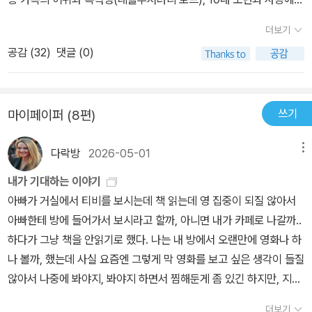
빠진 하층 여성(더 리더), 정치선동가의 애인(올 더 킹스맨), 안락한
더보기
상류층의 삶을 거부하고 제 몫의 사랑에 투신한 여성(타이타닉) 등 영
공감 (
32
)
댓글 (0)
화속의 그녀는 자신에게 닥쳐오는 운명을 받아들이고, 설사 그것이
자신의 삶을 더 큰 나락으로 떨어뜨린다 하더라도 담담하게 수락하는
모습을 보여준다. 다른 여배우들처럼 쭉쭉빵빵 몸매를 만들지 않고
쓰기
마이페이퍼 (8편)
통통한 제 몸 그대로 살겠다는, 여배우로서는 보기드문 결기도 그녀
답다. 그녀의 필모그래피 중 내가 가장 좋아하는 영화는 이런 캐릭터
다락방
2026-05-01
메뉴
를 처음으로 선명하게 각인시켜 주었던 <비운의 주드>다. 토마스 하
디의 <이름없는 주드>(민음사)를 읽은 것도그 때문이다. 수년 전 이
내가 기대하는 이야기
영화를 보고 그 서늘한 감동을 잊지 못해 하디의 원작 소설을 꼭 읽어
아빠가 거실에서 티비를 보시는데 책 읽는데 영 집중이 되질 않아서
야겠다고 생각했다. 하디는 <테스>와 몇편의 시 정도를 제외하고는
아빠한테 방에 들어가서 보시라고 할까, 아니면 내가 카페로 나갈까..
잘 몰랐는데, 그 뒤로 <캐스터브리지의 읍장>(한마당)과 같은 하디
하다가 그냥 책을 안읽기로 했다. 나는 내 방에서 오랜만에 영화나 하
소설을 사 모으기 시작했다. <비운의 주드>의 원제는 <Jude the o
나 볼까, 했는데 사실 요즘엔 그렇게 막 영화를 보고 싶은 생각이 들질
bscure>다. 번역 판본에 따라서 <비천한 사람 주드>, <이름없는 주
않아서 나중에 봐야지, 봐야지 하면서 찜해둔게 좀 있긴 하지만, 지금
드>, <무명의 주드> 등 제목도 제각각이다. 내가 갖고 있는 것은 19
그렇게 막 각잡고 영화 볼 건 아니니까 아무거나, 하고 넷플릭스, 애플
더보기
80년대 나온 두 개의 판본과 비교적 최근에 나온 민음사판 <이름 없