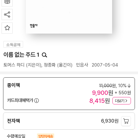
소득공제
이름 없는 주드 1
토머스 하디
(지은이),
정종화
(옮긴이)
민음사
2007-05-04
종이책
11,000
원,
10%
9,900
원
+ 550원
8,415
원
카드최대혜택가
더보기
전자책
6,930
원
수령예상일
양탄자배송