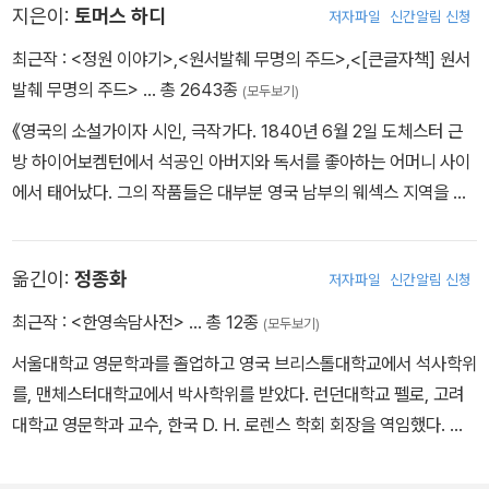
지은이:
토머스 하디
저자파일
신간알림 신청
최근작 :
<정원 이야기>
,
<원서발췌 무명의 주드>
,
<[큰글자책] 원서
발췌 무명의 주드>
… 총 2643종
(모두보기)
《영국의 소설가이자 시인, 극작가다. 1840년 6월 2일 도체스터 근
방 하이어보켐턴에서 석공인 아버지와 독서를 좋아하는 어머니 사이
에서 태어났다. 그의 작품들은 대부분 영국 남부의 웨섹스 지역을 배
경으로 하는데 이는 그의 고향 도체스터를 모델로 한 것이다. 어린 시
절의 하디는 내성적이고 몸이 약했다. 학교에서 받은 공식 교육은 약
옮긴이:
정종화
저자파일
신간알림 신청
8년 동안의 이 기간이 전부다. 하디는 16세에 도체스터의 건축사무
소에 수습공으로 들어가 건축을 배우기 시작했다. 이때부터 16년간
최근작 :
<한영속담사전>
… 총 12종
(모두보기)
지속했던 건축 일은 소설 쓰기와 함께 그의 중요한 경력이 되었다. 18
서울대학교 영문학과를 졸업하고 영국 브리스톨대학교에서 석사학위
67년 후반에 첫 소설인 《가난뱅이와 귀부인》을 썼다. 1870년 봄, 교
를, 맨체스터대학교에서 박사학위를 받았다. 런던대학교 펠로, 고려
회 건물의 복원 작업 문제로 콘월의 세인트 줄리엇으로 파견되는데,
대학교 영문학과 교수, 한국 D. H. 로렌스 학회 회장을 역임했다. 옮
그곳 목사관에서 에마 기퍼드를 만난다. 1874년에 에마와 결혼했다.
긴 책으로 토머스 하디의 『이름 없는 주드』, 『테스』, D. H. 로렌스의
결혼 후 그는 왕성한 창작 활동을 했고, 대표작 《테스》와 《무명의 주
『역사, 위대한 떨림』 등이 있으며, 이문열의 소설 『시인』을 비롯한 다