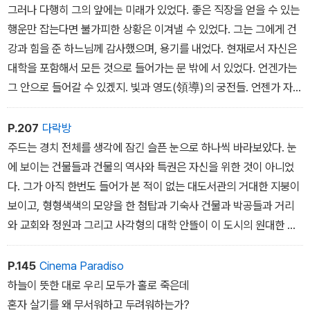
... 그러나 주드가 그를 따라잡기 전에 작곡가는 집으로 들어가고 말았
그러나 다행히 그의 앞에는 미래가 있었다. 좋은 직장을 얻을 수 있는
다. 그러자 지금 그를 찾아가는 것이 그에게 편리한 시간인지 아닌지
행운만 잡는다면 불가피한 상황은 이겨낼 수 있었다. 그는 그에게 건
하는 의문이 떠올랐다. 그는 이왕 이곳가지 왔으며, 집으로 돌아가는
강과 힘을 준 하느님께 감사했으며, 용기를 내었다. 현재로서 자신은
길이 먼 데다 오후까지 기다린다는 것이 쉬운 일이 아니라 판단하고,
대학을 포함해서 모든 것으로 들어가는 문 밖에 서 있었다. 언겐가는
그에게 편리한 시간이건 아니건 상관없이 그냥 그를 만나보기로 하였
그 안으로 들어갈 수 있겠지. 빛과 영도(領導)의 궁전들. 언젠가 자신
다. 그가 정말 영혼의 사나이라면 예의를 갖추지 못한 방문을 이해해
은 그 안에서 유리창을 통해 세상을 내려다볼 수 있겠지.
주리라. 종교를 향해 열려 있던 가슴속으로 교활하게 들어온 세속적
P.207
다락방
이며 불륜적인 열정에 대한 훌륭한 조언자도 되어줄 수 있겠지. - 1권
주드는 경치 전체를 생각에 잠긴 슬픈 눈으로 하나씩 바라보았다. 눈
본문 342~343쪽에서
에 보이는 건물들과 건물의 역사와 특권은 자신을 위한 것이 아니었
다. 그가 아직 한번도 들어가 본 적이 없는 대도서관의 거대한 지붕이
보이고, 형형색색의 모양을 한 첨탑과 기숙사 건물과 박공들과 거리
와 교회와 정원과 그리고 사각형의 대학 안뜰이 이 도시의 원대한 파
노라마 전경을 구성하고 있었다. 그는 자신의 운명이 이 파노라마 안
에 있지 않다는 사실을 알게 되었다. 초라한 교외에서 자신처럼 육체
P.145
Cinema Paradiso
노동자들 사이에 살면서 방문객과 도시 예찬자들에 의해서는 그 도시
하늘이 뜻한 대로 우리 모두가 홀로 죽은데
의 일부로 인정되지 않는다, 그러나 이들 시민들 없이는 책 읽는 사람
혼자 살기를 왜 무서워하고 두려워하는가?