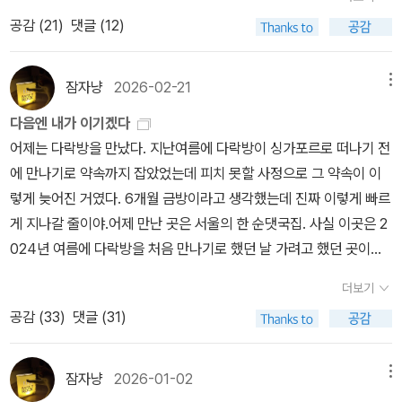
티비 들어갔다가 마지막에 프라임 들어가서 영화를 하나 선택했다.
는 주드>이다. ‘이름 없는’ 이라는 형용사가 영어 원제에는 부합할 지
공감 (
21
)
댓글 (12)
제목하여 <The hottest summer> 이며 로맨스 장르란다. 우엇, 이
모르나, 원작의 스토리와 분위기를 전달하는 데는 ‘비운의’라는 말이
것은 그렇다면 뜨거운 로맨스?! 19금? 이러는데 영어로 줄거리 나온
더 맞는 것 같다. 끊임없이 비가 내리는 지난 여름, 이 서늘한 사랑이
걸 대충 보니 여름에 이탈리아 시칠리에서 여주가 아주 핸썸한 신부p
잠자냥
2026-02-21
메뉴
야기를 읽으며 겨우겨우 습기 많은 여름밤을 견뎌냈다.주드 폴리와
riest 를 만나.. 는 것인가 보았다. 우엇. 신부는 여자랑 로맨스 벌이면
다음엔 내가 이기겠다
수 브라이드헤드, 이 소설의 주인공들이자 사촌간인 이 두 사람의 삶
안되잖아? 그렇다면 이것은 금기의 사랑? 이탈리아 시칠리, 하티스
어제는 다락방을 만났다. 지난여름에 다락방이 싱가포르로 떠나기 전
을 읽다보면, 삶이란 참으로 어렵고 쓸쓸한 일이라는 생각을 하게 된
트, 신부.. 난리났네 난리났어. 그리고 재생을 시켰는데 ㅋㅋㅋㅋㅋㅋ
에 만나기로 약속까지 잡았었는데 피치 못할 사정으로 그 약속이 이
다. 자신이 이루고자 하는 목표에 도달하는 데는 온갖 장애물들이 등
ㅋㅋㅋ 아니, 오디오는 이탈리아어에 자막은 한국어가 없는거에요.
렇게 늦어진 거였다. 6개월 금방이라고 생각했는데 진짜 이렇게 빠르
장하게 마련이고, 때론 예기치 않은 우연들이 틈입하기도 한다. 서로
눈물이 났죠. 다른거 찾아서 볼까 하다가 걍 한 번 대충 자막 영어로
게 지나갈 줄이야.어제 만난 곳은 서울의 한 순댓국집. 사실 이곳은 2
에 대한 절절한 사랑에도 불구하고 그것이 성취되는 것은 어려운 일
두고 보자, 라고 생각하고 보기 시작했는데, 지금부터 펼쳐지는 영화
024년 여름에 다락방을 처음 만나기로 했던 날 가려고 했던 곳이다.
이다. 설사 성취된다하더라도 그게 곧 행복이 아닐 수도 있다. 남녀 간
의 내용은 영어 자막을 보고 이해한 것이므로 다소 틀린 내용이 있을
그런데 하필 이 순댓국집이 여름 휴가로 문을 닫았었고 그날 우리는
의 사랑을 소재로 한 소설은 숱하게 많겠으나 이 소설만큼 운명적이
수 있다는 것을 미리 밝혀둔다 ㅋ'루시아'는 친구 '발렌티나'와 여름 일
더보기
처음 만난 사이에 갑자기 장소를 바꿔야 해서 어디 가죠? 어디 가죠?
고도 비극적인 사랑은 찾아보기 어려울 것이다. ‘운명적’이라는 말은
정 기간 동안 시실리 마을에서 캠프에 자원하게 된다. 뭔말인지 잘 모
공감 (
33
)
댓글 (31)
이런 상황이 벌어지게 했던 곳이기도.드디어 바로 거기에. 2월 14일
인위적인 노력에 의해 극복될 수 없는 경우에 해당할 터인데, 애정 소
르겠는데 약간 교회 수련회 같은 느낌이었다. 애들하고 자연 활동도
부터 계속 휴가여서 두문불출 집콕 생활 중이던 나는 진짜 오랜만에
설에 대한 형용사로는 아주 진부한 클리쉐다. 그럼에도 주드와 수의
하고 그림도 그리고 또 성당도 가꾸고 그런 것인가 보았다. 그리고 그
바깥바람을 맞으러 나갔고…(그래도 설 당일에 본가는 갔었다!!! 장하
경우에는 이 말 외에는 달리 쓸 말이 없을 것 같다. 두 사람의 비극적
잠자냥
2026-01-02
메뉴
들은 그 캠프에 도착해서 젊은 신부 '니콜라'를 만나게 되는데, 와, 그
다!) 5시 15분 전에 도착해서 다락방을 기다리고 있었는데… 이 인간
운명은 이들이 가진 사랑에의 의지가 초래한 것일 수도, 두 사람의 집