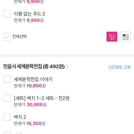
판매가
9,900
원
이름 없는 주드 2
판매가
9,900
원
전체선택
민음사 세계문학전집 (총 492권)
신간알림 신청
세계문학전집 이야기
판매가
10,800
원
[세트] 백치 1~2 세트 - 전2권
판매가
30,600
원
백치 2
판매가
15,300
원