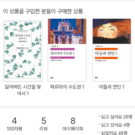
드》를 집필했다. 1893년, 하디 부부는 더블린을 여행하다가 우연히
수의 한국 문학을 영어로 번역했다. 외무부장관 표창장, 대한민국 문
이 상품을 구입한 분들이 구매한 상품
단편 소설 집필을 함께했던 작가 플로렌스 헤니커를 만난다. 하디의
학상, 대산문학상, 대영제국 훈장(OBE) 등을 받았다.
시편들에서 짐작할 수 있듯이 그는 그녀에게 상당한 애정을 품게 된
다. 당시 하디는 결혼 생활로 인한 고통을 감내하고 있었다. 아내 에마
는 하디의 글쓰기에 많은 도움도 주었지만 에마는 변호사의 딸로서
자신이 하디보다 우월한 계급 출신이라는 생각을 버리지 못했고, 이
러한 신분의 차이는 결국 그들의 불행한 결혼 생활의 원인이 되었다.
이혼을 쉽게 허용하지 않던 경직된 당대의 사회 현실 속에서, 순탄치
않았던 결혼 생활은 《숲의 사람들》, 《무명의 주드》에서 심도 있게 형
상화된다. 특히 하디의 《무명의 주드》는 사촌 간의 사랑을 다룬 것 때
문에 파격적이고 급진적인 소설로 많은 비판을 받았는데, 하디는 이
잃어버린 시간을 찾
파르마의 수도원 1
아들과 연인 1
아서 1
작품을 끝으로 소설 쓰기를 그만두고 시와 극작에 전념했다. 말년 30
년간은 영예로운 일들이 많았다. 1910년에 국왕으로부터 공로 대훈
장을 받았고, 1920년과 1925년에 각각 케임브리지대학과 옥스퍼드
읽고 싶어요 26명
4
5
8
대학으로부터 명예 문학박사 학위를, 애버딘·브리스틀대학 등에서도
읽고 있어요 4명
명예 학위를 받았다. 1912년에 아내 에마가 먼저 세상을 떠나자 큰
100자평
리뷰
마이페이퍼
읽었어요 46명