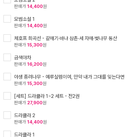
판매가
14,400
원
모범소설 1
판매가
14,400
원
체호프 희곡선 - 갈매기·바냐 삼촌·세 자매·벚나무 동산
판매가
15,300
원
금색야차
판매가
16,200
원
야생 종려나무 - 예루살렘이여, 만약 내가 그대를 잊는다면
판매가
15,300
원
[세트] 드라큘라 1~2 세트 - 전2권
판매가
27,900
원
드라큘라 2
판매가
14,400
원
드라큘라 1