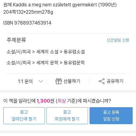
원제 Kaddis a meg nem született gyermekért (1990년)
204쪽
132*225mm
278g
ISBN 9788937463914
주제분류
신간알림 신청
소설/시/희곡
>
세계의 소설
>
동유럽소설
소설/시/희곡
>
세계의 문학
>
동유럽문학
선물하기
공유하기
이 책을 알라딘에
1,300
원 (
최상
기준)에 파시겠습니까?
중고
중고
중고 등록
알라딘에 팔기
회원에게 팔기
알림 신청