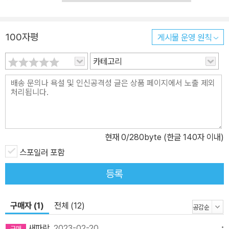
게, 서서히 퍼지는 질병처럼, 하나의 물음이 되어 내 안에서 더욱 뚜렷
한 형태를 갖추어 가기 시작했다—혹시 네가 검은 눈동자를 가진 딸
100자평
게시물 운영 원칙
아이로 태어나지는 않을까? 너의 작은 코 주위에는 주근깨가 엷게 흩
어져 있지는 않을까? 아니면 네가 고집 센 아들인 것일까? 너의 눈은
카테고리
회청색 조약돌처럼 근사하고 힘찰까?—물론, 나의 삶을 너의 존재의
가능성으로 생각할 경우에 해당하는 말이겠지만 말이다. 그날 나는
밤이 새도록 오로지 이 질문만을 깊이 생각했다. (25~26쪽) ■ 기나
긴 애도처럼 이어지는 혼잣말 혹은 읊조림 이 소설은 별도의 장(章)
구분이나 소제목 없이 상당히 긴 단락들로만 이루어져 있고 전적으로
현재
0
/280byte (한글 140자 이내)
작가의 의식의 흐름을 따라 전개된다. 시간과 장소 또한 이리저리 뒤
섞인다. 서로를 사랑하지 않았던 부모 아래서 불행하게 보냈던 어린
스포일러 포함
시절과 기숙 학교에서 목도한 다양한 인간 군상, 아우슈비츠에서 겪
등록
은 끔찍한 일들과 인상적인 사건들, 아내와의 운명적인 첫 만남부터
이혼에 이르기까지의 지난한 과정, 글쓰기와 문학에 대한 사색 등이
구매자 (1)
전체 (12)
얼핏 두서없이 결합되고 연결되며 하나의 뚜렷한 의미망을 만들어 낸
다. 마치 기나긴 애도처럼 이어지는 혼잣말 혹은 읊조림은 반복되는
새파랑
2023-02-20