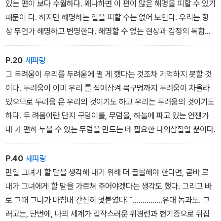
있는 편이 보다 수월하다. 왜냐하면 이 편이 많은 해명을 피할 수 있기
때문이 다. 하지만 해명하는 일을 피할 수는 없어 보인다. 우리는 항
상 무언가 해명하고 변명한다. 해명할 수 없는 현상과 감정의 복합체
인 삶조차도 우리에게 해명을 요구한다. 우리를 에워 싸고 있는 모든
것들이 해명을 요구한다. 그리고 마침내 우리 스스로도 우리 자신에
P.20
새파랑
게 해명을 요구한다. 결국 우리는 우리 주변을 에워싸고 있는 모든 것
그 두려움이 우리를 두려움에 떨 게 했다는 것조차 기억하지 못할 것
들과 우리 자신을 지나치리만 큼 과도하게 해명하여 완전히 무너뜨리
이다. 두려움이 이미 우리 를 집어삼켜 목구멍까지 두려움이 차올라
는 단계까지 이르게 된다.
있으므로 두려움 은 우리의 것이기도 하고 우리는 두려움의 것이기도
하다. 두 려움이란 단지 구덩이를, 무덤을, 하늘에 파고 있는 언젠가
내 가 편히 누울 수 있는 무덤을 만드는 데 필요한 나의삽질일 뿐이다.
P.40
새파랑
만일 그녀가 할 말을 생각해 내기 위해 더 골몰해야 한다면, 곧바 로
내가 그녀에게 할 말을 가르쳐 주어야겠다는 생각도 했다. 그리고 바
로 그때 그녀가 마침내 간신히 덧붙였다: ˝……………유대 놈과도. 그
러고는, 단번에, 나의 세계가 갑작스러운 위경련과 현기증으로 뒤집