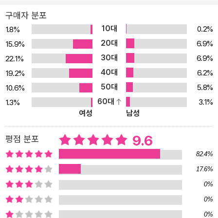
자신의 소설에 이러한 의미가 담긴 말을 제목으로 붙였을까? 그것은
구매자 분포
신의 명령이자 인간의 특권인 생육에 대한 단호한 거부의 의사 표시
10대
0.2%
1.8%
다. 홀로코스트의 트라우마에서 벗어나지 못하는 케르테스는 자신과
20대
6.9%
15.9%
같이 유대인으로 태어날 미지의 아이가 아우슈비츠라는 지옥이 실재
30대
6.9%
22.1%
했던 이 세계에서 고통을 겪게 하고 싶지 않다는 이유로 생육을 거부
40대
6.2%
19.2%
한다. 소설을 여는 짤막한 첫 문장 “아니요!”(혹시 아이가 있느냐는
50대
5.8%
10.6%
한 철학자의 질문에 소스라친 케르테스의 답이다.)와 아이를 갖고 싶
60대
3.1%
1.3%
다는 아내에게 외치듯 토해 내는 “안 돼!”라는 말은 테르테스의 선언
여성
남성
과 다름없다. 이 강렬한 부정어 속에는 작가 자신의 지독한 신념과 두
려움이 투영되어 있는 것이다. “아니요!”와 “안 돼!”라는 날카로운 외
9.6
평점 분포
침은 소설이 진행되는 내내 헤어날 수 없는 강박처럼 지속적으로 울
82.4%
려 댄다. 이 일의 충격으로 자신을 그토록 사랑했던 아내가 떠나 버리
17.6%
지만 그의 결심은 그 후로도 전혀 흔들리지 않는다. “안 돼!”—그 즉
0%
시 어떤 망설임도 없이, 내 안에서 무엇인가 흐느끼며, 울부짖었다, 그
리고 아주 오랜 세월이 지난 후에야 비로소 나의 흐느낌은 천천히 가
0%
라앉았다, 하지만 결국 강박증적인 고통으로 변하여, 천천히, 불길하
0%