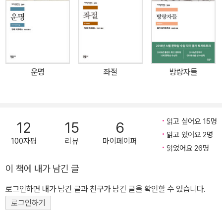
째 작품으로 일컬어진다.(‘운명 4부작’은 2003년 『청산』을 마지막
으로 완결되었다.) 십삼 년에 걸쳐 쓴 첫 소설 『운명』에 나치 절멸 수
용소에서 겪었던 일에 대한 끔찍한 기억에 시달리며 평범한 일상으로
돌아가지 못하는 십 대 소년의 모습으로 등장했던 케르테스는 이 책
『태어나지 않은 아이를 위한 기도』에 노년에 접어든 작가이자 문학
운명
좌절
방랑자들
번역가로 다시 등장한다. 『운명』이 아우슈비츠 절멸 수용소에 대한
기억을 담은 책이라면, 『태어나지 않은 아이를 위한 기도』는 수용소
에서 살아 돌아온 이후의 삶에 관한 이야기, 『운명』에 대한 응답과 같
은 메시지라고 할 수 있다. ■ 태어나지 않은 아이의 죽음을 애도하는
읽고 싶어요 15명
12
15
6
까닭 이 소설의 의미심장한 제목은 역설적이다. 아직 이 세상에 태어
읽고 있어요 2명
100자평
리뷰
마이페이퍼
나지도 않은 아이를 위해 ‘애도’의 기도를 한다는 뜻이 담겨 있기 때문
읽었어요 26명
이다. 원제의 ‘카디시(Kaddis)’는 히브리어-아람어다. 신성(神聖)을
이 책에 내가 남긴 글
의미하는 고대 유대인의 기도인 카디시는 하느님의 위대함과 전능함,
로그인하면 내가 남긴 글과 친구가 남긴 글을 확인할 수 있습니다.
자비를 시적인 형태로 표현한 것이다. 사랑하는 가족을 잃고도 하느
님을 향한 믿음에는 변함이 없다는 마음을 표현하기 위해 상을 당한
로그인하기
자들이 유대교 회당에서 이 카디시를 암송하곤 했다. 케르테스는 왜