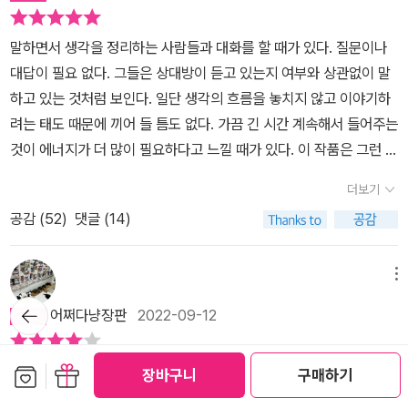
스는 기억하는 것은 인간애의 표현이자 문명의 신호라고, 이러한 일
이 되풀이되지 않도록 경계를 소홀히 하지 말아야 한다고 반복해서
말하면서 생각을 정리하는 사람들과 대화를 할 때가 있다. 질문이나
상기시키고 있다. (176쪽, 「작품 해설」에서) ■ 개인의 상처와 비극
대답이 필요 없다. 그들은 상대방이 듣고 있는지 여부와 상관없이 말
을 인류 공통의 아픔과 숙제로 환원하다 이 책 『태어나지 않은 아이를
하고 있는 것처럼 보인다. 일단 생각의 흐름을 놓치지 않고 이야기하
위한 기도』는 케르테스의 ‘운명 4부작’ 중 자전적 성격이 가장 짙은
려는 태도 때문에 끼어 들 틈도 없다. 가끔 긴 시간 계속해서 들어주는
작품이다. 운명의 무게에 억눌린 듯한 상실과 슬픔 가득한 갈망, 지독
것이 에너지가 더 많이 필요하다고 느낄 때가 있다. 이 작품은 그런 느
한 회한이 실타래처럼 뒤엉켜 있는 이 소설은, 끝내 홀로코스트의 기
낌을 준다. 연속되는 쉼표(,), 하이픈(-), 콜론(:), 세미콜론(;) 들과 괄
더보기
억을 떨치지는 못했으나 오히려 문학과 글쓰기를 통해 다시는 되풀이
호들 때문에 끊기고 돌부리에 걸렸다. 의식의 흐름대로 말하고 있는
공감 (
52
)
댓글 (14)
되어서는 안 될 역사의 진실을 오롯이 드러낸, 한 상처 입은 영혼의 내
작가의 독백을 듣고 있는 것 같다. 여백이 없는 글들은 독자가 사색할
밀한 고백이라 할 수 있다. 고통스러운 아우슈비츠 체험이 고스란히
시간을 주지 않는다. 처음에는 문장부호들과 삽입구를 걷어내고 맥락
담겨 있는 첫 소설 『운명』과 『운명』을 출간하기까지 문단의 무관심과
을 읽으려 했다. 차츰 익숙해지면서 그 흐름에 의식을 맡기게 되고, 동
메뉴
생활고에 시달리며 겪은 좌절과 문학에 대한 희망을 그려 낸 『좌절』
시에 작가의 고통과 고독, 회환에 깊이 침잠(沈潛)해 들어갔다. “우
뒤로가
어쩌다냥장판
2022-09-12
기
에서와 마찬가지로, 『태어나지 않은 아이를 위한 기도』에서도 케르테
리의 본능이 우리의 본능에 반하여 작동하는 것이, 말하자면 우리의
스는 비극적 세계에서 처절하게 영혼을 짓밟힌 인간의 존엄과 개인이
반(反)본능이 우리의 본능을 대신하고, 더욱이 본능인 것처럼 작동하
'안 돼!' 절대로 나는 다른 한 인간의 아버지,운명, 신이 될 수는 없을
보관함담기
선물하기
짊어지고 극복해 가야 할 운명에 대한 문학적 성찰을 보여 준다. 개인
장바구니
구매하기
는 것이 이미 아주 자연스러워졌기 때문이다.”(9p) 작가가 반복하는
것이다,'안 돼!' 어린 시절 내가 겪었던 일을 또 다른 한 아이가 겪게 해
의 상처와 비극을 인류 공통의 아픔과 숙제로 환원시키는 큰 작가 케
말이다. 말장난처럼 들리는 이 말이 그에게는 적나라하고 비참한 진