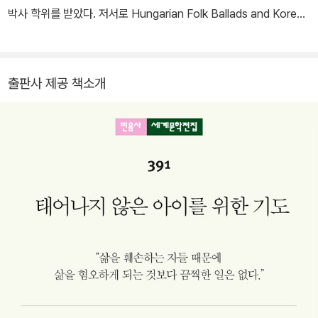
를 위한 기도』 등 홀로코스트를 주제로 한 일련의 작품을 통해 인간성
박사 학위를 받았다. 저서로 Hungarian Folk Ballads and Korean
의 본질을 끈질기게 탐구했다. 소로스 재단 상, 라이프치히 문학상, 헤
Narrative Folk Songs, 『동유럽 공산주의 역사』(공저) 등이 있고,
르더 상에 이어 2002년 노벨 문학상을 수상한 그는 이듬해 『청산』으
옮긴 책으로 우이바리 졸탄의 『괴뫼리 민중 발라드』가 있으며, 논문
로 ‘운명 4부작’을 완성한다. 문학과 인류에 대한 공훈을 인정받아 헝
으로는 「헝가리 민담의 서사 구조적 원형에 대한 연구」, 「헝가리 창작
가리 최고의 훈장인 성 이슈트반 훈장을 받았고 2016년 향년 86세
출판사 제공 책소개
발라드의 역사적 고찰」, 「口碑歷史의 典型으로 헝가리 傳說에 관
를 일기로 부다페스트 자택에서 타계했다.
한 一考察」 등이 있다.