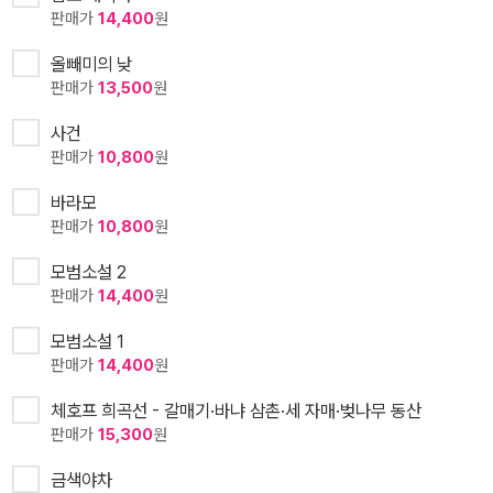
판매가
14,400
원
올빼미의 낮
판매가
13,500
원
사건
판매가
10,800
원
바라모
판매가
10,800
원
모범소설 2
판매가
14,400
원
모범소설 1
판매가
14,400
원
체호프 희곡선 - 갈매기·바냐 삼촌·세 자매·벚나무 동산
판매가
15,300
원
금색야차