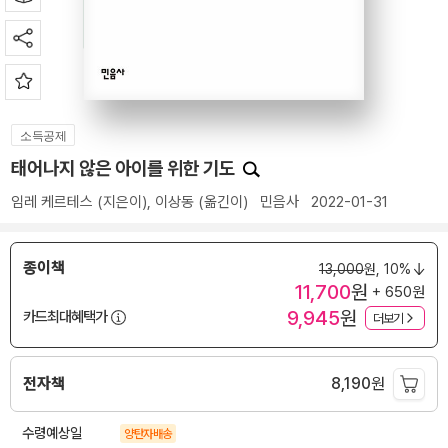
소득공제
태어나지 않은 아이를 위한 기도
임레 케르테스
(지은이),
이상동
(옮긴이)
민음사
2022-01-31
종이책
13,000
원,
10%
11,700
원
+ 650원
9,945
원
카드최대혜택가
더보기
전자책
8,190
원
수령예상일
양탄자배송