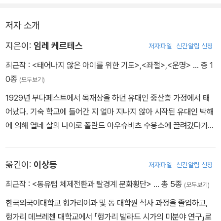
저자 소개
지은이:
임레 케르테스
저자파일
신간알림 신청
최근작 :
<태어나지 않은 아이를 위한 기도>
,
<좌절>
,
<운명>
… 총 1
0종
(모두보기)
1929년 부다페스트에서 목재상을 하던 유대인 중산층 가정에서 태
어났다. 기숙 학교에 들어간 지 얼마 지나지 않아 시작된 유대인 박해
에 의해 열네 살의 나이로 폴란드 아우슈비츠 수용소에 끌려갔다가
악명 높은 독일 부헨발트 수용소와 차이츠 수용소를 거쳐 2차 세계
대전이 끝나면서 부다페스트로 돌아온다. 일간지 편집인, 공장 노동
옮긴이:
이상동
저자파일
신간알림 신청
자, 프리랜서 작가, 번역자로 일하면서 니체, 프로이트, 비트겐슈타인
등 많은 철학가와 작가의 작품을 독일어에서 헝가리어로 번역, 소개
최근작 :
<동유럽 체제전환과 탈경계 문화횡단>
… 총 5종
(모두보기)
했으며 1973년에는 십삼 년간의 집필 기간을 거친 첫 소설 『운명』을
한국외국어대학교 헝가리어과 및 동 대학원 석사 과정을 졸업하고,
탈고한다. 이후 의미상 속편에 해당하는 『좌절』, 『태어나지 않은 아이
헝가리 데브레첸 대학교에서 「헝가리 발라드 시가의 미분야 연구」로