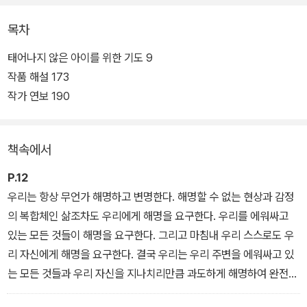
십삼 년에 걸쳐 쓴 첫 소설 『운명』에 나치 절멸 수용소에서 겪었던 일
목차
에 대한 끔찍한 기억에 시달리며 평범한 일상으로 돌아가지 못하는
십 대 소년의 모습으로 등장했던 케르테스는 이 책 『태어나지 않은 아
태어나지 않은 아이를 위한 기도 9
이를 위한 기도』에 노년에 접어든 작가이자 문학 번역가로 다시 등장
작품 해설 173
한다.
작가 연보 190
『운명』이 아우슈비츠 절멸 수용소에 대한 기억을 담은 책이라면, 『태
책속에서
어나지 않은 아이를 위한 기도』는 수용소에서 살아 돌아온 이후의 삶
에 관한 이야기, 『운명』에 대한 응답과 같은 메시지라고 할 수 있다.
P.12
우리는 항상 무언가 해명하고 변명한다. 해명할 수 없는 현상과 감정
의 복합체인 삶조차도 우리에게 해명을 요구한다. 우리를 에워싸고
있는 모든 것들이 해명을 요구한다. 그리고 마침내 우리 스스로도 우
리 자신에게 해명을 요구한다. 결국 우리는 우리 주변을 에워싸고 있
는 모든 것들과 우리 자신을 지나치리만큼 과도하게 해명하여 완전히
무너뜨리는 단계까지 이르게 된다.