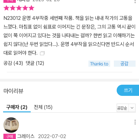
메뉴
주제의식 때문에 때로는 한없이 비통하고 때로는 더없이 격정적이며
작가의 내면에 공존하는 빛과 어둠을 수시로 넘나든다. 2차 세계 대
N23012 운명 4부작중 세번째 작품. 책을 읽는 내내 작가의 고통을
전이 남긴 상흔과 인류가 스스로에게 저지른 홀로코스트라는 비극은
느꼈다. 마침표 없이 쉼표로 이어지는 긴 문장은, 그의 고통 역시 끝이
여전히 세계 곳곳에서 수많은 예술 작품을 통해 다양한 형태로 표현
없이 쭉 이어지고 있다는 것을 나타내는 걸까? 한번 읽고 이해하기는
되고 있다. 작가이자 홀로코스트 생존자인 케르테스가 자신의 개인적
쉽지 않다(난 두번 읽었다...). 운명 4부작을 읽으신다면 반드시 순서
고통의 기억에 집요할 만큼 끈질기게 매달리는 모습은 역설적으로 우
대로 읽어야 한다.
리로 하여금 치유와 행복에 관하여 생각하게 한다. 나아가 인간의 존
공감 (
43
)
댓글 (12)
엄성이라는 것과 생명이 지닌 숭고함에 대해서도 숙고하게 한다. 이
것이 바로 예술로서 케르테스의 문학이 가진 위대한 힘이다. 참혹한
장면 하나 없이 홀로코스트의 참상을 환기하고 있는 이 소설은 살아
쓰기
마이리뷰
남은 자들에게 건네는 치유의 손길로서, 홀로코스트 이후의 삶을 괄
호 쳐 버린 기존 작품들에 대한 독자들의 허기를 채워 준다. 케르테스
구매자 (2)
전체 (15)
에게 홀로코스트 문제는 우연이 아니며 인류가 오래전부터 인간성을
상실해 옴으로써 발생한 비극으로 해석된다. 때문에 홀로코스트의 진
메뉴
정한 비극은 인류가 파시즘의 야만에 대한 자기 성찰의 기회를 잃어
버리게 되었다는 것이다. 그리고 인간성의 본질을 탐구해 온 케르테
그레이스
2022-07-02