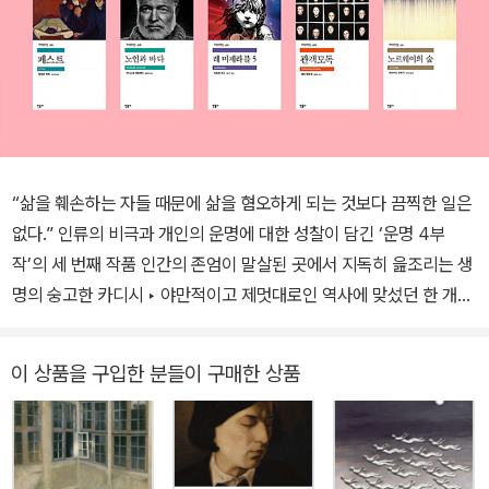
“삶을 훼손하는 자들 때문에 삶을 혐오하게 되는 것보다 끔찍한 일은
없다.” 인류의 비극과 개인의 운명에 대한 성찰이 담긴 ‘운명 4부
작’의 세 번째 작품 인간의 존엄이 말살된 곳에서 지독히 읊조리는 생
명의 숭고한 카디시 ‣ 야만적이고 제멋대로인 역사에 맞섰던 한 개인
의 취약한 경험을 지켜 내려 한 작가. ―노벨 문학상 선정 이유 현대
헝가리 문학을 대표하는 작가이자 2002년 노벨 문학상을 수상한 소
이 상품을 구입한 분들이 구매한 상품
설가 임레 케르테스의 주요 작품 가운데 하나인 『태어나지 않은 아이
를 위한 기도』(1990)가 출간되었다.(민음사 세계문학전집 391번)
이 책은 이미 민음사 세계문학전집 340번, 360번으로 각각 출간된
『운명』(1975)과 『좌절』(1988)에 이은 이른바 ‘운명 4부작’의 세 번