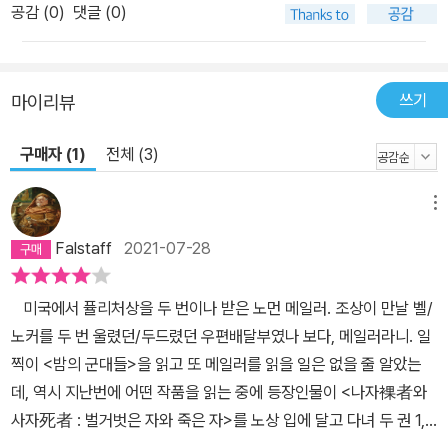
공감 (
0
)
댓글 (0)
아니라 전쟁에 투입된 한 사람 한 사람의 과거와 현재를 조망하며, 전
쟁이 한 평범한 인간을 밑바닥까지 떨어뜨리는가를 선명하게 보여 준
다. 또한 장편 전쟁 소설임에도 대규모의 교전 장면은 등장하지 않는
쓰기
마이리뷰
다. 배경음으로 들려오는 간단없는 포성과 총성, 커밍스 장군의 책상
위에 쌓이는 전황 보고서, 죽은 혹은 죽어 가는 병사의 모습에 대한 지
구매자 (1)
전체 (3)
극히 냉정하고 사실적인 묘사가 직접적인 전투 장면을 대신한다. 오
히려 며칠간의 노동을 헛수고로 만들어 버리는 폭우, 온몸을 짓누르
메뉴
는 더위, 위협적인 정글 등과의 지난한 싸움이나 전투를 준비하기 위
한 끝 모를 노동과 행군의 과정, 인간의 적나라한 야심과 욕망, 인물들
Falstaff
2021-07-28
간의 갈등과 복잡한 심리가 중점적으로 다뤄진다. 병사들은 이 지배
하는 군대 조직에서 계급 불평등과 억압에 시달리며, 명령에 무의식
미국에서 퓰리처상을 두 번이나 받은 노먼 메일러. 조상이 만날 벨/
적으로 반응하는 ‘파블로프의 개’가 될 위험에 늘 노출되어 있다. 전쟁
노커를 두 번 울렸던/두드렸던 우편배달부였나 보다, 메일러라니. 일
이라는 극한 상황, 압도적인 자연력, 불평등한 군대 조직은 누군가에
찍이 <밤의 군대들>을 읽고 또 메일러를 읽을 일은 없을 줄 알았는
게는 기회이자 자신의 가능성을 펼칠 수 있는 무대가 되지만, 대부분
데, 역시 지난번에 어떤 작품을 읽는 중에 등장인물이 <나자裸者와
의 병사들에게는 어떻게든 벗어나고 싶은 족쇄가 된다. 그들은 자신
사자死者 : 벌거벗은 자와 죽은 자>를 노상 입에 달고 다녀 두 권 1,2
들에게 부여된 한계 앞에서 수치심과 절망감을 느끼고 그것을 해소하