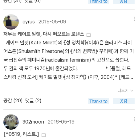
혀 필요하지 않은 소모, 질투, 회상, 성병, 추악 등을 적나라하게 그리
공감 (
31
)
댓글 (0)
다. <태고의 시간들>은 모셔놨지만 <방랑자들>은 아직 참고 있다.
고 있어 소설 속의 모든 상황을 즉각적으로 인식할 수 있었기 때문이
노벨문학상의 작품들은 읽는 데 시간을 많이 잡아먹는 듯.보후밀 흐
다. 일본군이 점령한 남태평양 가상의 섬 아노포페이에 상륙한 미 육
라발의 <너무 시끄러운 고독>이야 워낙 팬들이 많아서..두말할 필요
cyrus
2019-05-09
메뉴
군 커밍스 사단과 직할 수색소대가 벌이는 작전 이야기. 그래서 두 주
없겠다.생각보다 얄부리해서 가성비 생각에 배신감이 든 책이다. 그
저무는 케이트 밀렛, 다시 떠오르는 로렌스
인공은 커밍스 소장, 그리고 수색 소대원들이라고 할 수 있다. 전쟁의
래도 압축 폐지더미속에 노인이 수많은 명대사를 지껄인다 하니.. 도
케이트 밀렛(Kate Millett)의 《성 정치학》(이후)은 슐라미스 파이
어이없음은 육군 장군이나 말단에서 박박 기는 이등병이나 차별 없이
끼옹의 <지하로부터의 수기> 생각이 나서..한번 비교해 볼 참이다.-
어스톤(Shulamith Firestone)의 《성의 변증법》 꾸리에)과 함께 미
벌어지지만 당연히 육체의 고단함에는 큰 차이가 있어서, 장군의 말
중국 관련(4권)7. 김명호의 중국인 이야기 48. 맹자 사람의 길(상)9.
국 급진주의 페미니즘(radicalism feminism)의 고전으로 꼽힌다.
한마디에 소수의 사병들은 가차 없이 살해되거나 절단의 부상으로 고
~10. 설민석의 삼국지 1, 2도올 선생의 맹자는 전작 <노자>,<논어>
두 권의 책 모두 1970년에 출간되었다. * [품절, 레드
통을 받거나, 아무 필요 없이 육체와 정신의 끝까지 소모해야 한다. 장
등에서 압도적인 필력과 깊이를 전해주었기에 망설임없이 지를 수 밖
스타킹 선정 도서] 케이트 밀렛 《성 정치학》 (이후, 2004)* [레드스
군은 오히려 그가 없을 때 생각하지도 않게, 열등한 참모의 정신없는
에. 리라이팅클래식 시리즈 5편 <맹자, 진정한 보수주의자의 길>(이
타킹 선정 도서] 슐라미스 파이어스톤 《성의 변증법》 (꾸리에, 201
오판에 의한 결정 때문에 말로 할 수 없을 만큼 큰 전과를 거둘 수 있
혜경 지음)에서 너무 밋밋한 교과서 풍의 맹자를 만나 재미를 못 봐서
더보기
6) 밀렛은 1970년을 ‘황금 같은 나날들’이었다고 회고한다. 《성
고, 온갖 회의와 경우의 수에 대한 곤고한 계산 끝의 훌륭한 판단 아래
만약 도올 선생이 이 책까지 몰입도를 선사해 준다면, 인정!설민석의
공감 (
20
)
댓글 (2)
정치학》과 《성 변증법》이 출간된 1970년에 페미니즘의 두 번째 물
내린 작전으로도 허벌나게 깨질 수도 있다. 그래서 전쟁에 있어 가장
삼국지라.....이거 꼭 사야하나..많은 고민을 했었다.다들 삼국지를 꼭
결인 급진주의 페미니즘이 미국 사회를 뒤흔들기 시작한다(페미니즘
중요한 건, 역시 병력 수와 무기와 식량이(었)다. 문제는 이 작품을
읽어야 하는 이유? 라든가, 어떤 삼국지를 읽어야 하나?, 라는 고민은
의 첫 번째 물결은 18세기부터 20세기 초반까지 등장했던 자유주의
읽고 이것을 반전 문학이라고 주장하는 건데, 노먼 메일러, 저널리스
302moon
2016-05-19
메뉴
오래전부터 해 왔었을것이다. 삼국지...이건 뭐라고 해야 하나..읽어야
페미니즘이다). 미국에서 시작된 급진주의 페미니즘은 프랑스의 68
트로서 자신의 인종주의의 정체를 내놓고 밝힐 수 없었겠지만 읽는
할, 또는 읽을 수 있는 여유가 있을 때 죽~달아서 읽어보지 못하고 성
[*0519, 리스트.]
혁명을 계기로 탄생한다. 전 세계에 전쟁의 폭력성과 식민지주의, 권