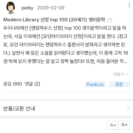
자면 매우 큰 용기가 필요한 일이다. 역사상 가장 아름답고 우아한 부
부모를 모시고 남을 대하는 방법을 가르쳐 바로 마음을 닦고 도를 향
7) * 노먼 메일러 《벌거벗은 자와 죽은 자》 (민음사,
perky
2009-02-09
메뉴
인 안나 카레니나의 화장실에서 들려오는 가스와 건더기가 방출하면
하는 기초를 세우도록 하는 데 목적이 있다.공부를 하는 학생이나, 책
2016)* [품절] 노먼 메일러 《아메리카의 꿈》 (학원사, 1992) 밀
서 내는 맹랑하고 발칙한 소리. 그것도 하루도 빼지 않고 매일 들려오
을 읽는 독서인들이 조선 천재의 절실한 마음이 담긴 이 책을 읽어본
Modern Library 선정 top 100 (20세기) 영미문학
렛은 가부장제로 인한 여성의 종속이 문화 담론에 어떻게 반영됐는지
는 음향. 게다가 냄새까지 보탤까 말까. 이게 사실인데 그걸 누가 함부
다는 것은 대단히 의미있는 일일 것이다.<백범일지>는 어렵다. 왜나
우리나라에선 [랜덤하우스 선정] top 100 영미문학이라고 말을 하
구체적으로 보여주기 위해 유명한 남성 작가들의 작품을 비판한다.
로 소설에다가 쓰겠느냐는 거. 총알이 귓바퀴 아래로 팽팽 지나가는
하면 1947년 격동의 시기속에서 원본이 제대로 보완되지 않은 채 출
는데, 사실 미국에선 [모던라이브러리 선정]이라고 말을 한다. (참고
그녀는 존 러스킨(John Ruskin), 데이비드 허버트 로렌스(David H
순간 갑자기 허벅지에서 피가 콸콸 나는 듯 미끈거리는 느낌, 근데 알
간되어 오랫동안 보완이나 수정이 되지 않았기 때문이다.이 책을 엮
로, 모던 라이브러리는 랜덤하우스 출판사의 분파라고 생각하면 된
erbert Lawrence), 헨리 밀러(Henry Miller), 노먼 메일러(Norm
고 보니 나도 모르게 괄약근이 벌어지면서 새버린 분뇨라는 사실. 명
은 도진순 교수님은 1997년 원본의 여러가지 결점들을 보완한 주해
다.) 살면서 꽤 많은 소설을 읽어왔다고 생각했는데, 이 중에 고작 16
an Mailer)를 가부장제 이데올로기를 수호한 작가로 거론하면서 그
치끝에 총알 한 방을 제대로 맞았으나 기대와 달리 장렬하게 죽지 못
본을 출간한 바 있으나 원문의 체계를 그대로 따랐기 때문에 중복되
권 밖에 읽지 못했다는 걸 알고 깜짝 놀랐다!! 또한, 처음 들어본 작가
들의 작품에 남성의 지배력과 폭력성을 옹호하는 열망에 사로잡혀 있
하고 모진 목숨 무슨 미련이 남아 삼박사일동안 더 이어나가느라 악
거나 혼란한 배열을 일목요연하게 정돈할 수 없었고 많은 각주들로
들과 책 제목들도 왜 이리 많은지!! 시간되는대로 찬찬히 읽어보리라
음을 드러낸다. * 앨리스 에콜스 《나쁜 여자 전성시
을 쓰고 욕을 하다 까무러치는 사실. 사실은 뜨겁고 위험하고 무모하
더보기
보완 설명을 하지 않을 수 없었다.이런 연유로 나온 이 책은 원본이나
다짐하며 목록들을 작성해보았다. (읽은책은 붉은색으로 별도 표시.
대》 (이매진, 2017) 그러나 급진주의 페미니즘의 ‘황금 같은 나
다. 근데 이 노먼 메일러, 뜨겁고 위험하고 무모한 짓을 기꺼이 그려내
공감 (
66
)
댓글 (2)
주해본의 단순한 축약이 아니라 문장을 거듭 교열하고, 중복 부분을
이 페이퍼 작성 후 읽은 책은 파란색으로 표시.) ++++++++++++
날’은 오래 가지 못한다. 급진주의 페미니즘은 여성의 목소리와 경험
고 있다. 아직도 난 할 말이 남았다. 과연 이 작품을 평론가들이 얘
통합하고, 번잡한 부분을 정비하여 체계를 잡은 것이다. 그리고 관련
++++++++++++++++++++++++++++++++++++++
만이 페미니스트로서의 자기 정체성 형성으로 이어질 수 있음을 강조
기하는 대로 반전문학反戰文學으로 봐야 하는가, 하는 점. 나도 내
사진과 자료, 백범의 동선을 일목요연하게 파악할 수 있는 지도 등 10
++++++++++++++++++++++++++++++++++1 ULY
한다. 그러나 여성 내에서 다양한 경험이 존재하며, 계급에 의한 여성
가 느끼는 사실로 말하자면 (이거, 위험한데, 무모하고!) 만일 <벌거
반품/교환 안내
0컷 이상 첨부하였다고 하니, 원래 <백범일지>시도한 독자들의 좌절
SSES (율리시즈) / James Joyce (제임스 조이스) 2 THE GR
간의 격차와 차별이 생길 수 있다는 주장이 널리 받아들여지면서 급
벗은....>이 반전소설이면 세상의 거의 모든 전쟁소설이 다 반전소설
은 이 책을 통해 다시 힘을 내서 그 맛을 느껴야겠다. 아자! 아자!
EAT GATSBY (위대한 개츠비) / F. Scott Fitzgerald (스콧 피츠
진주의 페미니즘은 1970년대 중반부터 한계를 드러내기 시작한다.
이게? 전쟁문학에서 전쟁의 비참함이 나오지 않는 것이 있나? 우리
제럴드) 3 A PORTRAIT OF THE ARTIST AS A YOUNG M
여러 개의 단체의 활동으로 유지되어 온 급진주의 페미니즘은 내적