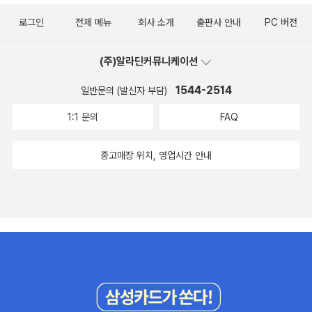
나라 전쟁소설에는 여군들의 비참한 행군도 나오는 걸 읽은 적 있다.
AN (젊은 예술가의 초상) /James Joyce (제임스 조이스) 4 L
분열을 피하지 못한다. 급진적인 레즈비언 페미니스트들은 진정한 여
헤밍웨이의 전쟁소설이 반전소설인가, 하는 것도 문젠데, 헤밍웨이
로그인
전체 메뉴
회사 소개
출판사 안내
PC 버전
OLITA (롤리타) / Vladimir Nabokov (블라디미르 나보코프) 5
성 해방이 이루어지려면 남성과의 관계를 단절해야 한다고 주장했다.
역시 저널리스트로, 유럽에서 벌어진 전쟁에 그 나라 군인으로 참전
BRAVE NEW WORLD (멋진 신세계) / Aldous Huxley (올더스
그녀들은 레즈비어니즘(lesbianism)을 여성 운동의 정치적 명령으
했으니 탈영만 했다하면 다시 조국 미국의 품에 안길 수 있는 인물을
(주)알라딘커뮤니케이션
헉슬리) 6 THE SOUND AND THE FURY (소리와 분노)
로 내세웠다. 이로 인해 이성애자 여성들이 페미니즘 운동을 떠났고,
주인공으로 해 소설을 썼는바(무기여 잘 있거라), 주인공이 정말로 탈
/ William Faulkner (윌리엄 포크너) 7 CATCH-22 (캐치 22)
1544-2514
일반문의 (발신자 부담)
급진주의 페미니즘은 힘을 잃는다. 《나쁜 여자 전성시대》(이매진)는
영을 해버리는 거 그게 반전소설인가. 에이, 반전소설일 수 있겠지.
/ Joseph Heller (조셉 헬러) 8 DARKNESS AT NOON (한낮
1967년부터 1975년까지 광장으로 나아간 급진주의 페미니스트들
그러나 내 기준으론 아니다. 왜냐하면 난 하필이면 조지프 헬러의 <
1:1 문의
FAQ
의 어둠) / Arthur Koestler (아서 쾨슬러) 9 SONS AND LOVER
의 황금기와 여명기를 보여주는 책이다. * [품절] 토릴 모이
캐치-22>를 읽어봐서, 적어도 그 비슷한 수준의 것이 나와야 반전소
S (아들과 연인) / D.H. Lawrence (D H 로렌스) 10 THE GR
《성과 텍스트의 정치학》 (한신문화사, 1994) 급진주의 페미니
설로 인정할 수 있다. 이 기준에 의하면 <벌거벗은....>은 몇 년 후 저
중고매장 위치, 영업시간 안내
APES OF WRATH (분노의 포도) / John Steinbeck (존 스타인
즘의 정전인 《성 정치학》도 후대 페미니스트들의 비판에 직면한다.
널리스트가 될 젊은 참전 작가가 쓴 그냥 전쟁소설이다. 재미있지만
벡) 11 UNDER THE VOLCANO (화산 아래서) / Malcolm Lo
급진주의 페미니즘의 열기가 식어가는 무렵인 1980년대부터 《성 정
재미 면에서도 <캐치-22>만큼은 아닌, 그냥 전쟁소설.
wry (맬컴 로리) 12 THE WAY OF ALL FLESH (육체의 길) /
치학》을 비판하는 입장이 본격적으로 나오기 시작한다. 영국의 페미
Samuel Butler (새뮤얼 버틀러) 13 1984 (1984년) / George O
니즘 비평가 토릴 모이(Toril Moi)의 《성과 텍스트의 정치학》(한신
rwell (조지 오웰) 14 I, CLAUDIUS (나, 클라우디우스) / Rob
문화사)은 영미 페미니즘 이론과 프랑스 페미니즘 이론을 정리한 책
ert Graves (로버트 그레이브스) 15 TO THE LIGHTHOUSE
이지만, 이 책을 쓴 토릴 모이는 해체주의에 중점을 둔 프랑스 페미니
(등대로) / Virginia Woolf (버지니아 울프) 16 AN AMERICA
즘을 긍정적으로 본다. 그러면서 가부장제 비판에 몰두한 미국의 급
N TRAGEDY (아메리카의 비극) / Theodore Dreiser (시어도어
진주의 페미니즘을 비판한다. 특히 케이트 밀렛을 비판하는 토릴 모