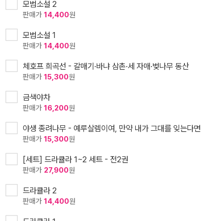
모범소설 2
판매가
14,400
원
모범소설 1
판매가
14,400
원
체호프 희곡선 - 갈매기·바냐 삼촌·세 자매·벚나무 동산
판매가
15,300
원
금색야차
판매가
16,200
원
야생 종려나무 - 예루살렘이여, 만약 내가 그대를 잊는다면
판매가
15,300
원
[세트] 드라큘라 1~2 세트 - 전2권
판매가
27,900
원
드라큘라 2
판매가
14,400
원