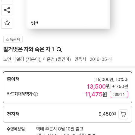
소득공제
벌거벗은 자와 죽은 자 1
노먼 메일러
(지은이),
이운경
(옮긴이)
민음사
2016-05-11
종이책
15,000
원,
10%
13,500
원
+ 750원
11,475
원
카드최대혜택가
더보기
전자책
9,450
원
수령예상일
택배 주문시 8월 10일 출고