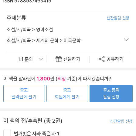
ISBN 9788937463419
주제분류
신간알림 신청
소설/시/희곡
>
영미소설
소설/시/희곡
>
세계의 문학
>
미국문학
선물하기
공유하기
이 책을 알라딘에
1,800
원 (
최상
기준)에 파시겠습니까?
중고
중고
중고 등록
알라딘에 팔기
회원에게 팔기
알림 신청
이 책의 전/후속편 (총 2권)
신간알림 신청
벌거벗은 자와 죽은 자 1