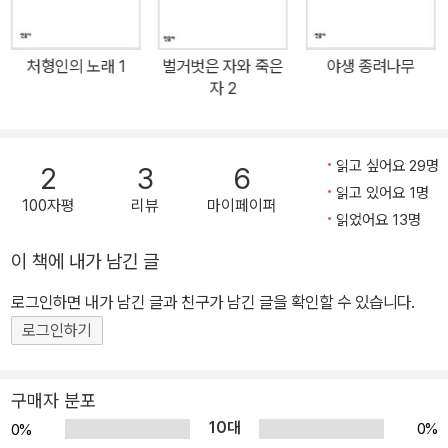
에 20만 부의 판매고를 올렸으며, 연속 62주 동안이나 《뉴욕 타임
스》의 베스트셀러 목록에서 내려오지 않았다. 《타임》은 이 소설을 톨
처형인의 노래 1
벌거벗은 자와 죽은
야생 종려나무
스토이의 『전쟁과 평화』에 견주었고, 《뉴욕 타임스》는 “2차 세계 대
자 2
전에 관한 가장 인상적인 소설”이라고 찬사를 보냈으며, 《뉴스위크》
는 메일러를 일컬어 “이론의 여지없이 중요한 작가”라고 평가했다. 1
998년에 《모던 라이브러리》는 『벌거벗은 자와 죽은 자』를 100대
읽고 싶어요 29명
2
3
6
영문 소설 가운데 하나로 선정하기도 했다. 이 작품으로 문단의 혜성
읽고 있어요 1명
100자평
리뷰
마이페이퍼
처럼 떠오른 노먼 메일러는 1967년 펜타곤에서 있었던 베트남 반전
읽었어요 13명
시위를 소재로 한 『밤의 군대들』(1968)로 퓰리처 상과 전미 도서상
이 책에 내가 남긴 글
을 수상했으며, 1979년 출간한 『처형인의 노래』로 두 번째 퓰리처
로그인하면 내가 남긴 글과 친구가 남긴 글을 확인할 수 있습니다.
상을 수상했다. 반세기가 넘도록 활발하게 활동하며 미국 사회를 심
도 깊게 조명해 온 노먼 메일러, 그의 문학적 단초이자 작가라는 타이
로그인하기
틀을 준 작품 『벌거벗은 자와 죽은 자』는 21세기를 훌쩍 넘긴 현재,
아직도 곳곳에서 전쟁이 벌어지고 있는 지금까지도 여전히 큰 울림을
구매자 분포
주고 있다. 펜은 칼보다 강하다ㅡ 문학과 전쟁, 떼려야 뗄 수 없는 ‘고
10대
0%
0%
발 문학’ 2차 세계 대전이 종결되기 일 년여 전, 이제 막 가정을 꾸린