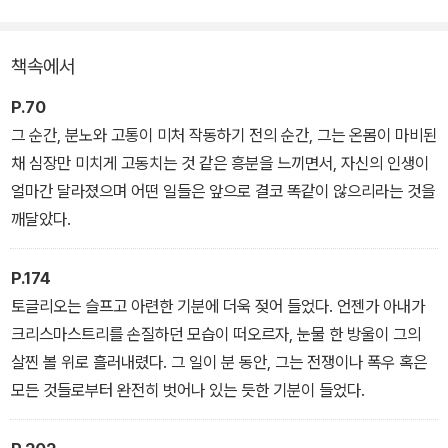
의 판매고를 올렸으며, 연속 62주 동안이나 「뉴욕 타임스」의 베스트
셀러 목록에서 내려오지 않았다.
책속에서
「타임」은 이 소설을 톨스토이의 <전쟁과 평화>에 견주었고, 「뉴욕 타
P.70
임스」는 "2차 세계 대전에 관한 가장 인상적인 소설"이라고 찬사를
그 순간, 분노와 고통이 미처 작동하기 전의 순간, 그는 온몸이 마비된
보냈으며, 「뉴스위크」는 메일러를 일컬어 "이론의 여지없이 중요한
채 심장만 미치게 고동치는 것 같은 흥분을 느끼면서, 자신의 인생이
작가"라고 평가했다. 1998년에 「모던 라이브러리」는 <벌거벗은 자
얼마간 달라졌으며 어떤 일들은 앞으로 결코 똑같이 않으리라는 것을
와 죽은 자>를 100대 영문 소설 가운데 하나로 선정하기도 했다.
깨달았다.
이 작품으로 문단의 혜성처럼 떠오른 노먼 메일러는 1967년 펜타곤
P.174
에서 있었던 베트남 반전 시위를 소재로 한 <밤의 군대들>(1968)로
토글리오는 슬프고 아련한 기분에 더욱 젖어 들었다. 언젠가 아내가
퓰리처 상과 전미 도서상을 수상했으며, 1979년 출간한 <처형인의
크리스마스트리를 손질하던 모습이 떠오르자, 눈물 한 방울이 그의
노래>로 두 번째 퓰리처 상을 수상했다. 반세기가 넘도록 활발하게
살찐 볼 위로 흘러내렸다. 그 일이 분 동안, 그는 전쟁이나 폭우 혹은
활동하며 미국 사회를 심도 깊게 조명해 온 노먼 메일러, 그의 문학적
모든 것들로부터 완전히 벗어나 있는 듯한 기분이 들었다.
단초이자 작가라는 타이틀을 준 작품 <벌거벗은 자와 죽은 자>는 21
세기를 훌쩍 넘긴 현재, 아직도 곳곳에서 전쟁이 벌어지고 있는 지금