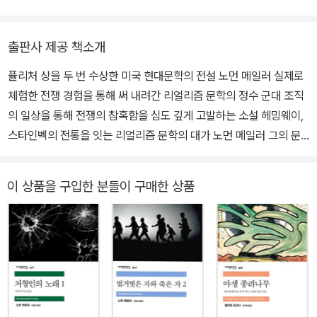
베트남 반전 시위를 소재로 한 『밤의 군대들』(1968)로 퓰리처상과
철학하기』, 『참여 군중』, 『벌거벗은 자와 죽은 자』, 『가여운 것들』,
전미 도서상을 수상했으며, 1979년 출간한 『처형인의 노래』로 두 번
『등대로』 등이 있다.
출판사 제공 책소개
째 퓰리처상을 수상했다. 반세기가 넘도록 활발하게 활동하며 미국
사회를 심도 깊게 조명해 온 노먼 메일러는 2007년 『숲 속의 성』을
퓰리처 상을 두 번 수상한 미국 현대문학의 전설 노먼 메일러 실제로
발표한 후 11월 10일 84세의 나이로 타계했다.
체험한 전쟁 경험을 통해 써 내려간 리얼리즘 문학의 정수 군대 조직
의 일상을 통해 전쟁의 참혹함을 심도 깊게 고발하는 소설 헤밍웨이,
스타인벡의 전통을 잇는 리얼리즘 문학의 대가 노먼 메일러 그의 문
학적 시초를 엿볼 수 있는 생생하고 탐구적인 작품 퓰리처 상 2회 수
상에 빛나는 미국 현대 문학의 ‘저널리스트’ 노먼 메일러의 데뷔작
이 상품을 구입한 분들이 구매한 상품
『벌거벗은 자와 죽은 자』가 민음사 세계문학전집 341, 342번으로
출간되었다. 1948년 발표한 이 소설은 메일러가 하버드 대학을 졸업
한 직후 참전한 2차 세계 대전에서 겪은 실제 경험을 바탕으로 한 전
쟁 소설이다. 전쟁 당시 상황과 군 내부에서 벌어지는 일상들을 꾸미
지 않은 날것의 문장으로 생생히 묘사하며 전쟁이라는 특수한 상황을
통해 미국 사회, 더 나아가 인간 사회에 대한 통찰을 담은 이 소설은
대중과 평단의 폭발적인 반응을 불러일으켰다. 출간된 지 삼 개월 만