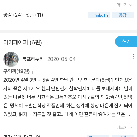
00쪽에 달하는 긴 소설을 읽었다. <밤의 군대들>을 읽고 왜 실망했
더보기
기 위한 공격성을 내면에 키운다. 그것은 때로 불평이나 욕설로 어설
느냐 하면, 정권 혹은 공권력에 의한 반(베트남)전 학생운동의 탄압에
공감 (
24
)
댓글 (11)
프게 표출되고, 때로는 무력한 후퇴와 굴복으로 불발되며, 때로는 죽
대한 항의, 그건 동의한다 해도, 지식인인 자신한테도 일반 시위 군중
음이라는 가장 파괴적인 결과를 낳는다.
과 거의 동일하게 적용한 공권력의 대처에 대한 불만은, 라틴 아메리
카의 일부국가와 우리나라를 비롯한 아시아의 일부국가에선 뭐 별로
쓰기
마이페이퍼 (6편)
감흥이 와 닫지 않는 수준으로, 이 양키들 엄살이 보통이 아녀, 퓰리처
문학상을 받을 수 있는 자격은 오직 미국 시민에 있는 것과 같이 <밤
북프리쿠키
2020-05-04
메뉴
의....>에서 보이는 메일러의 엄살에 감명 또는 동감을 얻을 수 있는
독자 역시 미국 시민에 국한할 것이라고 생각했기 때문이다. 아, 서유
구입책(18권)
럽 국가에선 같거나 비슷한 질량의 공감을 얻을 수 있었겠네. 소위 말
2020년 4월 3일 ~ 5월 4일 한달 간 구입책- 문학(6권)1. 벌거벗은
하는 백인 선진국가들. <벌거벗은...>은 <밤의....>보단 좋았던 것이,
자와 죽은 자 12. 오 헨리 단편선3. 철학편지4. 나를 보내지마5. 남아
직립보행을 시작하고 씨족 사회를 벗어난 호모 사피엔스들이 수만 년
있는 나날6. 너무 시끄러운 고독가즈오 이시구로의 책 2권(4번,5번)
동안 때와 장소를 가리지 않고 벌여왔던 전쟁/전장을 소설의 무대로
은 명색이 노벨문학상 작품인데..하는 생각에 항상 마음에 짐이 되어
하며, 또 전쟁이 벌어졌다하면 언제나 발생하는 숱한 모순들, 공포, 분
있었고, 읽자니 지루할 것 같고.. 대개 이런 갈등이 쌓여가는 책은 언
노, 허위, 희생, 동지애, 이기심, 살해, 죽음, 시신, 부패, 남근성男根
젠간 지르게 됩디다...ㅠ.ㅠ 익숙한 이 느낌은 2019년 노벨문학상을
더보기
性, 욕심, 공명, (인간이 인간과 인간의 목숨에 대하여 강요하는) 전
받은 올가 누님의 2권의 책(태고의 시간들, 방랑자들)과도 엇비슷하