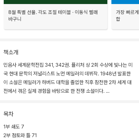
8월 특별 선물. 각도 조절 테이블 · 이동식 빨래
가장 빠르게
바구니
합
책소개
민음사 세계문학전집 341, 342권. 퓰리처 상 2회 수상에 빛나는 미
국 현대 문학의 저널리스트 노먼 메일러의 데뷔작. 1948년 발표한
이 소설은 메일러가 하버드 대학을 졸업한 직후 참전한 2차 세계 대
전에서 겪은 실제 경험을 바탕으로 한 전쟁 소설이다.
전쟁 당시 상황과 군 내부에서 벌어지는 일상들을 꾸미지 않은 날것
목차
의 문장으로 생생히 묘사하며 전쟁이라는 특수한 상황을 통해 미국
사회, 더 나아가 인간 사회에 대한 통찰을 담은 이 소설은 대중과 평단
1부 쇄도 7
의 폭발적인 반응을 불러일으켰다. 출간된 지 삼 개월 만에 20만 부
2부 점토와 틀 71