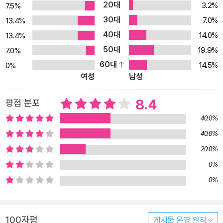
20대
3.2%
7.5%
스물두 살의 청년 노먼 메일러는 위대한 전쟁 소설을 쓰리라는 야심
30대
7.0%
13.4%
을 가지고 군에 입대한다. 『벌거벗은 자와 죽은 자』의 오십 주년 기념
40대
14.0%
13.4%
판본의 서문에서, 자신은 “이미 대학 시절에 25만 단어 이상의 글을
50대
19.9%
7.0%
썼을 만큼 글쓰기를 좋아했고 문학에 헌신할 준비가 되어 있었다.”라
60대
14.5%
0%
고 메일러는 회고한다. 하버드 대학 졸업생으로서 장교가 될 수도 있
여성
남성
었으나, 그는 사병으로 입대하는 것을 선택한다. 장교가 될 경우 전투
를 제대로 경험할 수 없으리라는 이유에서였다. 그는 기초 군사 훈련
8.4
평점 분포
을 받은 후, 맥아더 장군이 이끄는 미군의 필리핀 탈환 작전에 투입된
40.0%
다. 이때의 경험은 『벌거벗은 자와 죽은 자』의 근간을 이루는 중요한
40.0%
재료가 된다. 메일러는 제대 후 아내와 함께 파리로 건너가, 톨스토이
20.0%
의 작품들과 당시 프랑스에서 전개되었던 실존주의 사상 운동의 영향
아래서 본격적으로 소설을 집필하기 시작한다. 그리고 마침내 1948
0%
년, “2차 세계 대전이 종결된 지 삼 년에 가까운 세월이 흘러 사람들
0%
이 모두 전쟁의 실체에 관해 생각해 볼 수 있는 장편 전쟁소설을 읽을
준비가 되었을 때” 『벌거벗은 자와 죽은 자』를 출간한다. 소설 속에서
100자평
게시물 운영 원칙
전쟁터에 던져져 전쟁 기계로 내몰린 병사들은 때론 자신이 개성과