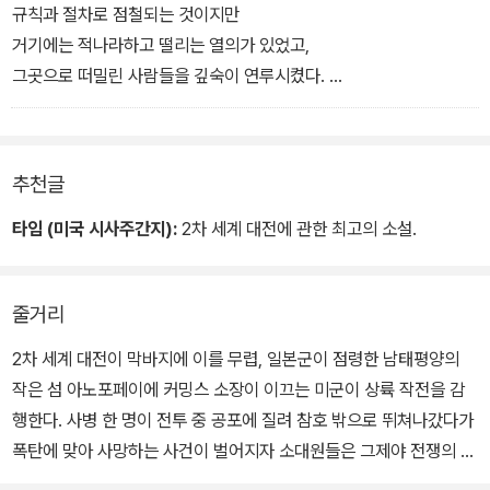
규칙과 절차로 점철되는 것이지만
거기에는 적나라하고 떨리는 열의가 있었고,
그곳으로 떠밀린 사람들을 깊숙이 연루시켰다.
341-342쪽
추천글
타임 (미국 시사주간지):
2차 세계 대전에 관한 최고의 소설.
줄거리
2차 세계 대전이 막바지에 이를 무렵, 일본군이 점령한 남태평양의
작은 섬 아노포페이에 커밍스 소장이 이끄는 미군이 상륙 작전을 감
행한다. 사병 한 명이 전투 중 공포에 질려 참호 밖으로 뛰쳐나갔다가
폭탄에 맞아 사망하는 사건이 벌어지자 소대원들은 그제야 전쟁의 참
상을 현실로 느끼기 시작한다. 본국에 두고 온 가족에 대한 기억과 끔