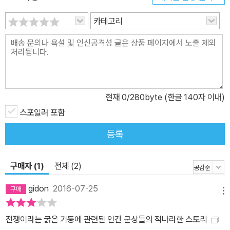
의지와 존엄을 가진 인간임을 망각한다. 미군이 상륙 작전에 돌입하
카테고리
여 결국에는 일본군을 궤멸시키고 작전을 승리로 이끄는 내용임에도,
이 소설을 지배하는 것은 낙담과 무력감, 패배와 좌절의 정서다. 그리
고 이것은 이 소설이 내는 반전(反戰)의 울림과 공명한다. 전쟁의 포
성이 아닌, 전쟁을 치르는 인물 내면의 목소리에 주목한 작품 이 소설
의 구성 면에서 독특한 점을 지닌다. 시간 순으로 이루어지는 서사 사
현재
0
/280byte (한글 140자 이내)
이에 영화의 플래시백 기법과 비슷한 장치인 ‘타임머신’과 병사들의
연극 같은 대화로 이루어진 ‘코러스’가 삽입되어 있다. ‘타임머신’은
스포일러 포함
주요 인물들의 내면과 과거 삶을 조명하며, 이를 통해 그들의 현재를
등록
이해할 수 있게 해 준다. ‘코러스’와 ‘타임머신’은 또한 2차 대전 발발
전후 미국의 사회상에 관한 실마리를 제공하는데, 그 면면에는 전쟁
구매자 (1)
전체 (2)
특수를 반기는 자본가, 우익의 반공주의 선전 활동, 반유대주의, 노조
탄압, 실업자와 부랑자들, 인종차별 속에서 출세를 꿈꾸는 이민자, 억
gidon
2016-07-25
메뉴
압적인 가부장, 방황하는 젊은 지성들이 있다. ‘코러스’에서는 배식,
여자, 교대, 제대 등 병사들의 가장 현실적인 관심사가 날것 그대로 전
전쟁이라는 굵은 기둥에 관련된 인간 군상들의 적나라한 스토리
달된다. 이를 통해 메일러는 단지 전쟁의 끔찍한 순간을 그리는 것이