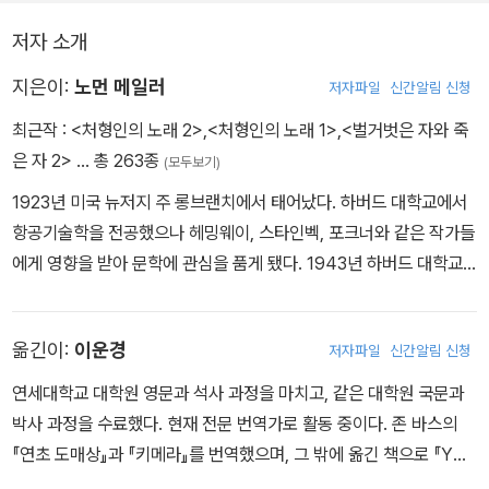
찍한 전쟁을 벌이는 일상 속에서 이들은 서서히 공포와 절망에 사로
저자 소개
잡힌다. 한편 전쟁을 작전의 성공과 실패로만 판단하는 커밍스 소장
은 전투가 장기화되자 압박감을 느끼고 상황을 타개하고자 무리하게
지은이:
노먼 메일러
저자파일
신간알림 신청
보토이 만 상륙 작전을 구상한다. 마침 자신에게 반기를 든 헌 소위의
최근작 :
<처형인의 노래 2>
,
<처형인의 노래 1>
,
<벌거벗은 자와 죽
거취를 놓고 고민하던 커밍스 소장은 희생을 염두에 둔 이 무모한 임
은 자 2>
… 총 263종
(모두보기)
무에 그를 투입시킨다.
1923년 미국 뉴저지 주 롱브랜치에서 태어났다. 하버드 대학교에서
항공기술학을 전공했으나 헤밍웨이, 스타인벡, 포크너와 같은 작가들
에게 영향을 받아 문학에 관심을 품게 됐다. 1943년 하버드 대학교
를 우등으로 졸업한 뒤 입대하여 2차 세계 대전에 참전했다. 1948년
전쟁 당시의 경험을 바탕으로 첫 장편 소설 『벌거벗은 자와 죽은 자』
옮긴이:
이운경
저자파일
신간알림 신청
를 발표해 세계적인 주목을 받았다. 이 작품은 리얼리즘의 걸작이라
평가받으며 62주 연속 《뉴욕 타임스》 베스트셀러에 오르기도 했다.
연세대학교 대학원 영문과 석사 과정을 마치고, 같은 대학원 국문과
사회 문제에 관심을 갖고 활발히 참여하는 경향을 지녔던 그는 잡지
박사 과정을 수료했다. 현재 전문 번역가로 활동 중이다. 존 바스의
《빌리지 보이스》를 창간해 정치 현안에서부터 예술 문화까지 다루는
『연초 도매상』과 『키메라』를 번역했으며, 그 밖에 옮긴 책으로 『Y씨
대안 언론의 가능성을 모색하기도 했다. 1967년 펜타곤에서 있었던
의 최후』, 『존 바에즈 자서전』, 『스피박 넘기』, 『종말론』, 『매트릭스로