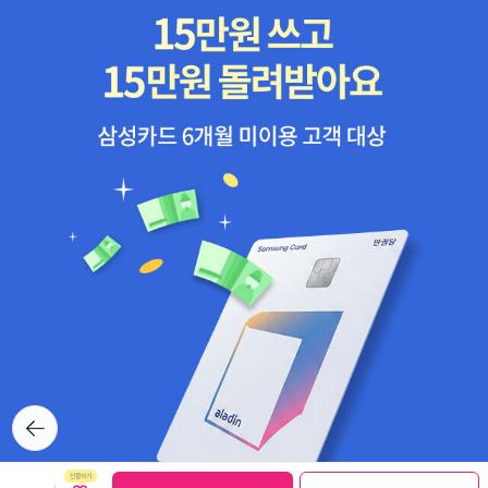
드라이저 17 THE HEART IS A LONELY HUNTER (마음은 외
이의 입장은 《성 정치학》을 감명 깊게 읽은 독자(페미니스트)들의 뼈
로운 사냥꾼) / Carson McCullers (카슨 매컬리스) 18 SLAUG
를 때릴 정도로 강도가 세다. * 시몬 드 보부아르 《제2
HTERHOUSE-FIVE (제5 도살장) / Kurt Vonnegut (커트 보네
의 성 1》 (을유문화사, 1993)* 메리 엘만 《Thinking About Wome
거트) 19 INVISIBLE MAN (보이지 않는 인간) / Ralph Ellison
n》 (Palgrave Macmillan, 2014) * 이규명 《영미 여성시인과 여성
(랠프 앨리슨) 20 NATIVE SON (토박이) / Richard Wright
이론》 (동인, 2011) 토릴 모이는 밀렛이 자신에게 영향을 준 선
(리처드 라이트) 21 HENDERSON THE RAIN KING (비의
배 페미니스트들의 업적을 기꺼이 인정하지 않았다고 지적한다. 밀렛
왕 헨더슨) / Saul Bellow (솔 벨로우) 22 APPOINTMENT IN
을 남성 작가의 작품 속 가부장제 이데올로기와 남근중심주의를 처음
SAMARRA (사마라의 약속) / John O'Hara (존 오하라) 23 U.S.
으로 비판한 페미니즘 비평의 선구자로 보는 평가가 있는데, 페미니
A. (trilogy) (U S A (3부작)) / John Dos Passos (존 도스 패서
즘 비평의 계보를 연도순으로 정리한다면 그 평가가 틀렸음을 알 수
스) 24 WINESBURG, OHIO (와인즈버그 오하이오) / Sherwoo
있다. 《성 정치학》이 나오기 전에 보부아르(Beauvoir)는 《제2의
d Anderson (셔우드 앤더슨) 25 A PASSAGE TO INDIA (인
성》에서 로렌스의 남근중심주의를 비판했으며, 메리 엘만(Mary Ell
도로 가는 길) / E.M. Forster (E M 포스터) 26 THE WINGS
man)은 1968년에 발표한 《여성을 생각한다(Thinking About Wo
OF THE DOVE (비둘기의 날개) / Henry James (헨리 제임스)
men)》라는 책에 남성 작가가 묘사한 여성성의 한계를 지적했다(메
27 THE AMBASSADORS (대사들) / Henry James (헨리 제임
뒤로가
리 엘만은 페미니스트들 사이에서도 많이 언급되지 않은 페미니스트
기
스) 28 TENDER IS THE NIGHT (밤은 부드러워) / F. Scott Fi
비평가다. 그녀의 저서가 국내에 번역되지 않은 것은 물론이고, 그녀
tzgerald (스콧 피츠제럴드) 29 THE STUDS LONIGAN TRIL
의 이론을 조금이나마 언급한 책조차 찾기가 어렵다. 메리 엘만의 이
보관함담기
선물하기