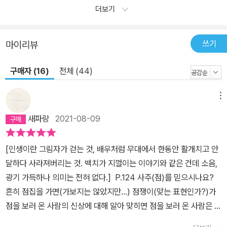
더보기
쓰기
마이리뷰
구매자 (16)
전체 (44)
메뉴
새파랑
2021-08-09
[인생이란 그림자가 걷는 것, 배우처럼 무대에서 한동안 활개치고 안
달하다 사라져버리는 것. 백치가 지껄이는 이야기와 같은 건데 소음,
광기 가득하나 의미는 전혀 없다.] P.124 사주(점)를 믿으시나요?
흔히 점집을 가면(가보지는 않았지만...) 점쟁이(맞는 표현인가?)가
점을 보러 온 사람의 신상에 대해 알아 맞히면 점을 보러 온 사람은 신
기해하면서 점쟁이를 신뢰하게 되고, 이후 점쟁이가 점을 보러 온 사