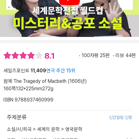
Play
8.1
100자평 25편
리뷰 44편
세일즈포인트
11,409
연극 주간 15위
원제 The Tragedy of Macbeth (1606년)
160쪽
132*225mm
272g
ISBN 9788937460999
주제분류
신간알림 신청
소설/시/희곡
>
세계의 문학
>
영국문학