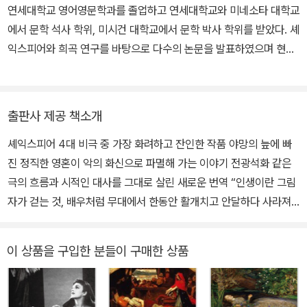
《변신》은 셰익스피어에게 상상력의 원천이 된다. 그리스어도 배웠지
연세대학교 영어영문학과를 졸업하고 연세대학교와 미네소타 대학교
만 그리 신통하지는 않았다. 그 때문에 동시대 극작가 벤 존슨은 “라
에서 문학 석사 학위, 미시건 대학교에서 문학 박사 학위를 받았다. 셰
틴어는 신통하지 않고, 그리스어는 더 말할 것이 없다”라고 셰익스피
익스피어와 희곡 연구를 바탕으로 다수의 논문을 발표하였으며 현재
어를 조롱하기도 했다. 그러나 셰익스피어의 타고난 언어 구사 능력,
연세대학교 영어영문학과의 명예교수이다. 1993년부터 셰익스피어
무대 예술에 대한 천부적인 감각, 다양한 경험, 인간에 대한 심오한 이
작품을 운문 형식으로 번역하는 데 매진하여, ‘셰익스피어 4대 비
해는 그를 위대한 극작가로 만들기에 부족함이 없었다. 그는 제대로
극’인 『햄릿』, 『오셀로』, 『맥베스』, 『리어 왕』과 『로미오와 줄리엣』,
출판사 제공 책소개
교육받지는 못했지만, 자연으로부터 모든 것을 배운 자연의 아들이자
『한여름 밤의 꿈』, 『베니스의 상인』 등을 번역 출간했다.
천재였다. 1590년대 초반 셰익스피어가 집필한 《타이터스 앤드로니
셰익스피어 4대 비극 중 가장 화려하고 잔인한 작품 야망의 늪에 빠
커스》, 《헨리 6세》, 《리처드 3세》 등이 런던 무대에서 상연되었다.
진 정직한 영혼이 악의 화신으로 파멸해 가는 이야기 전광석화 같은
특히 《헨리 6세》는 공전의 히트를 기록했다. 그에 대해 악의에 찬 비
극의 흐름과 시적인 대사를 그대로 살린 새로운 번역 “인생이란 그림
난도 없지 않았지만, 시간이 지날수록 그의 작품은 인기를 더해 갔다.
자가 걷는 것, 배우처럼 무대에서 한동안 활개치고 안달하다 사라져
1623년 벤 존슨은 그리스와 로마의 극작가와 견줄 수 있는 사람은 오
버리는 것.” 셰익스피어 4대 비극 중 하나인 『맥베스』가 민음사 세계
직 셰익스피어뿐이라고 호평하며, 그는 “어느 한 시대 사람이 아니라,
문학전집 99번으로 출간됐다. 이번에 출간된 맥베스>는 영국 아든
이 상품을 구입한 분들이 구매한 상품
모든 시대의 사람”이라고 칭찬했다. 1668년 존 드라이든은 셰익스피
판과 리버사이드 판을 비교 분석하여 완성한 번역이다. 셰익스피어를
어를 “가장 크고 포괄적인 영혼”이라고 극찬했다. 셰익스피어는 159
전공한 최종철 교수가 번역을 맡았으며, 원문의 길이와 형식을 그대
0년에서 1613년에 이르기까지 10편의 비극(로마극 포함), 18편의
로 살리기 위해 노력했다. 편집 역시 신경을 많이 썼는데, 막과 장의