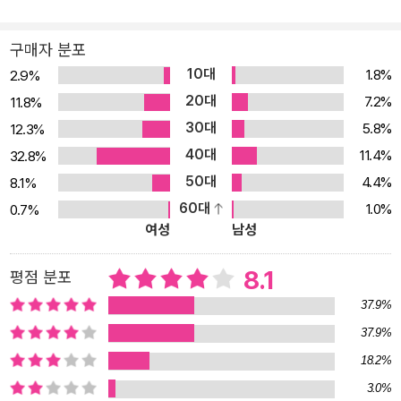
심의 고통, 숙명적 비극과 인간의 고귀함을 밀도 있 게 그려 낸 셰익스
피어의 걸작이다.
구매자 분포
10대
1.8%
2.9%
20대
7.2%
11.8%
30대
5.8%
12.3%
40대
11.4%
32.8%
50대
4.4%
8.1%
60대
1.0%
0.7%
여성
남성
8.1
평점 분포
37.9%
37.9%
18.2%
3.0%