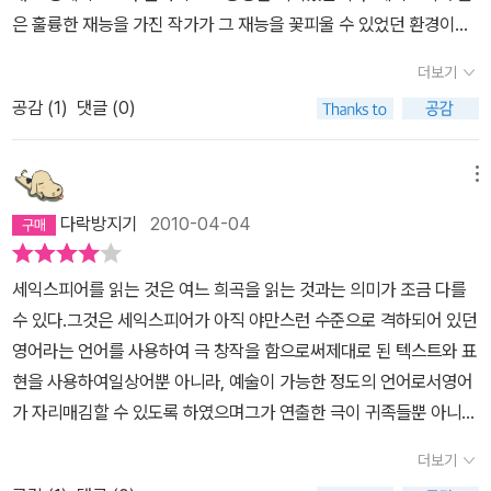
은 훌륭한 재능을 가진 작가가 그 재능을 꽃피울 수 있었던 환경이었
습니다. 1592년 경에 이미 영국의 유명한 극작가로 자리매김하고 있
더보기
었습니다. 그는 극작가로 총37편의 희곡과 시인으로서 수많은 작품
공감 (
1
)
댓글 (0)
을 남깁니다. 맥베스는 4대 비극의 하나입니다. 셰익스피어 연구가인
브래들리는 셰익스피어의 비극을 가리켜 “높은 자이에 있는 사람을
죽음에 이르게 만드는 특별한 불행 또는 격변의 이야기로 반전이 거
메뉴
듭되는 드라마같은 이야기라고 말합니다 연민은 벌거숭이 갓난아
다락방지기
2010-04-04
기 모습으로 돌풍에 걸터 앉아, 아니면 천사처럼 형체 없는 기류의 말
등에 올라앉아 이 끔찍한 행위를 만인 눈에 띄게 하여 눈물은 바람을
세익스피어를 읽는 것은 여느 희곡을 읽는 것과는 의미가 조금 다를
잠재우리.-내 의도의 옆구리를 찌르는 박차는 오직 하나 치솟는 야심
수 있다.그것은 세익스피어가 아직 야만스런 수준으로 격하되어 있던
인데, 너무 높이 뛰어올라 ---p.37 멕베스 대사 중 스코틀랜드 왕
영어라는 언어를 사용하여 극 창작을 함으로써제대로 된 텍스트와 표
인 던컨 왕은 최근에 노르웨이와 결탁한 반란군으로 인해 골머리를
현을 사용하여일상어뿐 아니라, 예술이 가능한 정도의 언어로서영어
앓고 있습니다. 하지만 다행히도 맥베스라는 맹장과 뱅쿠오라는 장군
가 자리매김할 수 있도록 하였으며그가 연출한 극이 귀족들뿐 아니라
덕에 반란군을 비교적 손쉽제 제압합니다. 던컨왕은 너무나도 기쁜
서민들에게도 사랑받음으로서그러한 영어의 사용이 영국이란 나라에
나머지 맥베스에게 상으로 반역자의 영지였던 코더라는 영지를 하사
더보기
서 폭 넓게 국민어로서 자리매김할 수 있도록 하였다는 역사적 의미.
합니다. 한편 승전보를 가지고 돌아오던 맥베스와 뱅쿠오는 마녀셋을