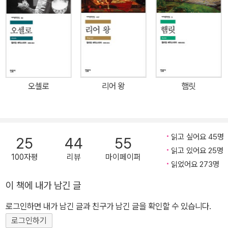
희극, 10편의 역사극, 그리고 시집 《소네트》를 집필했다. 38편의 희
구분이 존재하지 않았던 당시 공연 분위기를 적극적으로 반영했다.
곡 작품들은 상연 연대에 따라 대개 4기로 분류된다.
막과 장을 새로운 장의 시작 부분에 간단하게 표기하고 장소는 각주
에서 설명한 것. 이러한 방식은 아든 판 세 번째 시리즈에서 시작한 것
으로 셰익스피어의 원문에 보다 충실하다는 평가를 받는다고 한다.
개선(凱旋)하는 맥베스와 뱅코 장군에게 세 마녀는 머지않아 맥베스
가 스코틀랜드의 왕위에 오르고 뱅코의 자손이 왕이 되리라고 예언한
오셀로
리어 왕
햄릿
다. 이에 맥베스는 크게 동요하고, 욕심 많은 아내와 손을 잡고 일을
도모한다. 결국 덩컨 왕은 맥베스의 성을 방문한 날 밤에 피살되고 두
왕자는 국외로 탈출한다. 맥베스는 도망친 왕자들에게 혐의가 돌아가
게끔 흉계를 꾸며 왕위에 오른다. 그리고 마녀들의 예언을 함께 들은
읽고 싶어요 45명
25
44
55
뱅코를 없애기 위해 자객을 보내지만, 뱅코만 살해되고 그의 아들은
읽고 있어요 25명
100자평
리뷰
마이페이퍼
도망친다. 얼마 후 새 왕이 된 맥베스의 연회석 상에 뱅코의 망령이 나
읽었어요 273명
타나고, 맥베스는 계속 뱅코의 망령에 시달린다. 귀족들까지 자신을
이 책에 내가 남긴 글
의심하자 맥베스는 마녀들을 찾아가 다시 예언을 내려 줄 것을 청한
로그인하면 내가 남긴 글과 친구가 남긴 글을 확인할 수 있습니다.
다. 『맥베스』는 폭풍, 어둠, 핏빛 등 격렬하고 거대한 이미지와 공포와
초자연적인 두려움을 일깨 우는 극의 분위기, 치열하게 묘사되는 양
로그인하기