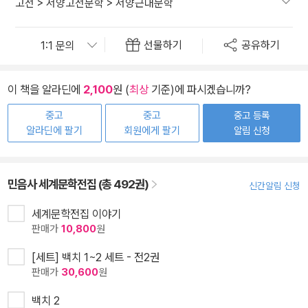
고전
>
서양고전문학
>
서양근대문학
선물하기
공유하기
이 책을 알라딘에
2,100
원 (
최상
기준)에 파시겠습니까?
중고
중고
중고 등록
알라딘에 팔기
회원에게 팔기
알림 신청
민음사 세계문학전집 (총 492권)
신간알림 신청
세계문학전집 이야기
판매가
10,800
원
[세트] 백치 1~2 세트 - 전2권
판매가
30,600
원
백치 2