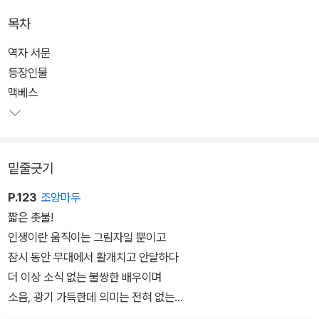
목차
편집 역시 신경을 많이 썼는데, 막과 장의 구분이 존재하지 않았던 당
시 공연 분위기를 적극적으로 반영했다. 막과 장을 새로운 장의 시작
역자 서문
부분에 간단하게 표기하고 장소는 각주에서 설명한 것. 이러한 방식
등장인물
은 아든 판 세 번째 시리즈에서 시작한 것으로 셰익스피어의 원문에
맥베스
보다 충실하다는 평가를 받는다고.
폭풍, 어둠, 핏빛 등 격렬하고 거대한 이미지와 공포와 초자연적인 두
밑줄긋기
려움을 일깨우는 극의 분위기, 치열하게 묘사되는 양심의 고통, 숙명
적 비극과 인간의 고귀함을 밀도있게 그려낸 셰익스피어의 걸작이다.
P.123
조앙마두
짧은 촛불!
인생이란 움직이는 그림자일 뿐이고
잠시 동안 무대에서 활개치고 안달하다
더 이상 소식 없는 불쌍한 배우이며
소음, 광기 가득한데 의미는 전혀 없는
백치의 이야기다.