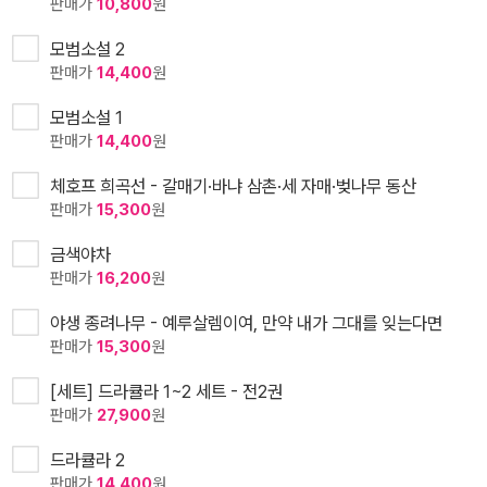
판매가
10,800
원
모범소설 2
판매가
14,400
원
모범소설 1
판매가
14,400
원
체호프 희곡선 - 갈매기·바냐 삼촌·세 자매·벚나무 동산
판매가
15,300
원
금색야차
판매가
16,200
원
야생 종려나무 - 예루살렘이여, 만약 내가 그대를 잊는다면
판매가
15,300
원
[세트] 드라큘라 1~2 세트 - 전2권
판매가
27,900
원
드라큘라 2
판매가
14,400
원