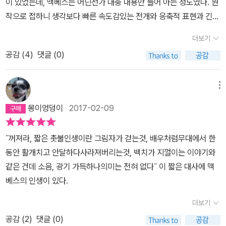
이 있었는데, 맥베스는 어딘선가 대충 내용만 들어 아는 정도였다. 원
흐른다>며 목표를 향해 나아가지만 결국 비극을 맞는다. 꺼져라, 짧
작으로 접하니 생각보다 빠른 속도감있는 전개와 응축적 표현과 긴장
은 촛불! 인생이란 그림자가 걷는 것, 배우처럼무대에서 한동안 활개
감 넘치는 흐름으로 단박에 빠져들었다. 은유적 표현이 많아서 각주
더보기
치고 안달하다 사라져버리는 것,백치가 지껄이는 이야기와 같은 건데
를 읽으라 자꾸 흐름이 끊겨서 연달아 2독을 했더니 전체그림이 잡힌
소음, 광기 가득하나의미는 전혀 없다. ㅡ 124쪽, 맥베스.그가 깨달은
공감 (
4
)
댓글 (0)
다. 무대 공연을 바탕으로 한 글이기에 읽다보면 자연스럽게 무대의
것이다. 그의 허무함에 동감하지만 욕망의 노예가 아닌 그 욕망을 잘
모습을 그리게 된다. 어둡고 좁은 무대, 화려한 조명 대신 핀 조명 하
다스려 긍정적인 곳으로 사용할 수 있었다면 얼마나 좋았을까라는 생
나가 맥베스에 집중하는 무대가 떠오른다. 꼭 공연으로 한번 보고 싶
메뉴
각을 한다. 그렇다면 삶이 지나치게 건조하지도 않으며 치열하지도
다. 항상 비난할 수 밖에 없는 선택, 누가 봐도 惡인 선택을 하는 맥
몽이엉덩이
2017-02-09
않을 텐데 말이다. 이렇게 말하는 나도 맥베스와 다를 바없이 고민하
베스이기에 '이런 몹쓸 놈'이라고 욕하고 싶지만, 권력을 탐하여 피를
고 선택한다. 산다는 것은 끊임없이 자신을 다스리는 일이다. 좀 더 안
부르고, 또 지키기 위해 피를 보면서도 그를 맹렬히 비난하는 것은 어
˝꺼져라, 짧은 촛불인생이란 그림자가 걷는것, 배우처럼무대에서 한
으로 다가서는 연습을 게을리하지 말아야겠다. 고운 건 더럽고 더러
렵다. 만약 뉴스나 역사 책에서 봤으면 고민없이 비난하겠지만, 그 선
동안 활개치고 안달하다사라져버리는것, 백치가 지껄이는 이야기와
운 건 고웁다. ㅡ 14쪽, 마녀들의 말.등장하는 마녀들의 말이 모두 헛
택 전의 망설임과 고민, 선택 뒤의 죄책감과 두려움을 안고 고뇌하는
같은 건데 소음, 광기 가득하나의미는 전혀 없다˝ 이 짧은 대사에 맥
소리는 아니었으니 저 말을 기억하고자 한다. 물론 마녀들의 예언이
모습은, 인간은 선인가 악인가를 생각하게 한다. 나는 기본적으로 성
베스의 인생이 있다.
맥베스에게는 저주가 되었지만 저 말은 진실이다. 그리고 불분명
선설을 지지하지만, 살면서 깨닫는 건 과연 객관적으로 옳은 일이라
한 예언에 희망을 거느니 마음에서 그것을 지우는 편을 선택해야겠다
는 게 존재하는가 하는 것인가. 옳은 일이라는 건 결국 나에게 옳은 일
더보기
고 다짐한다.
인가, 남에게 옳은 일인가의 선택일 수 있다. 맥베스의 선택은 매우 극
공감 (
2
)
댓글 (0)