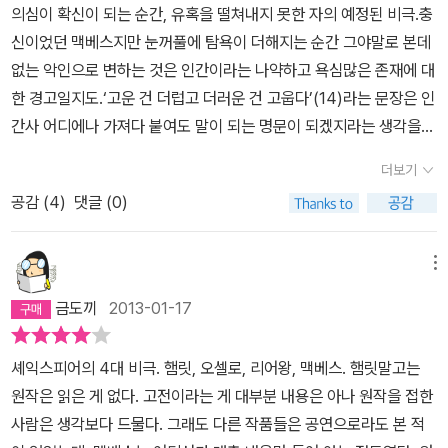
의심이 확신이 되는 순간, 유혹을 떨쳐내지 못한 자의 예정된 비극.충
간에 거짓과 위선에 의해 쌓아올린 운명은 무너지기 마련이란 것을
때눈이 보기 두려워할 그 일은 일어나라.ㅡ 30쪽, 맥베스.그 욕망의
신이었던 맥베스지만 눈꺼풀에 탐욕이 더해지는 순간 그야말로 본데
이 작품은 우리에게 말하고 있다. 그동안 다른 희곡을 많이 읽어서인
근원은 권력이었다. 그러나 처음부터 그가 탐욕으로 얼룩진 마음을
없는 악인으로 변하는 것은 인간이라는 나약하고 욕심많은 존재에 대
지 재독한 <맥버스>는 처음 읽을때보다 더 재미있었고 흥미로웠다.
가진 것은 아니었다.이것이 다른 작품의 인물(오셀로의 이야고 등)과
한 경고일지도.‘고운 건 더럽고 더러운 건 고웁다’(14)라는 문장은 인
역시 책은 많이 읽어볼수록 더 많이 볼 수 있는 것 같다. 이번 주 희곡
는 다른데 그는 다른 이에 의해서 동기를 강하게 부여받은 것이다. 여
간사 어디에나 가져다 붙여도 말이 되는 명문이 되겠지라는 생각을
읽기 끝~!!
기서는 그 역할을 세 명의 마녀가 하고 있다. 게다가 맥베스 부인도 옆
했다.분명 읽었던 것 같은 느낌은 역시 너무나도 유명한 셰익스피어
에서 충동질하고있다. 그래서 맥베스 자체의 등장인물이 가지는 매력
더보기
의 ‘4대 비극’이라는 타이틀 때문이었고,읽어보니 디테일이 하나도
은 떨어지게 느껴진다. 그래서 다른 작품보다 내게는 조금 심심했다.
공감 (
4
)
댓글 (0)
기억에 없는 것을 보면 처음 읽는 것은 확실하다.이렇게 분명히 읽었
사실 옆에서 누가 동기를 부여하더라도 그걸 받아들이는 방법에 따라
다고 홀로 착각하고 있는 고전이 숱하게 있을 것이다.2018. apr.
얼마든 맥베스란 인물은 변화되거나 입체화될 수 있었다. 그러나 그
메뉴
는 의심 없이 아니 수동적으로 받아들인다. 그리고 다소 주저하지만
(갈등 때문에) 일단 나아간다. 당신의 얼굴은 책과 같아 낯선 걸 읽을
금도끼
2013-01-17
수 있어요.세상을 속이려면 세상처럼 보이세요. 눈과 손과 혀로써환
영을 표하세요. 순진한 꽃 같지만 그 밑의 뱀이 되는겁니다. ㅡ 33쪽,
셰익스피어의 4대 비극. 햄릿, 오셀로, 리어왕, 맥베스. 햄릿말고는
맥베스 부인.맥베스가 고민하는 동안에도 맥베스 부인은 흔들림 없이
원작은 읽은 게 없다. 고전이라는 게 대부분 내용은 아나 원작을 접한
그의 욕망을 부추긴다. <눈앞의 공포보다 끔찍한 상상이 더 무서운
사람은 생각보다 드물다. 그래도 다른 작품들은 공연으로라도 본 적
법>이 말하던 맥베스는 <올 테면 오라지, 날이 암만 험악해도 세월은