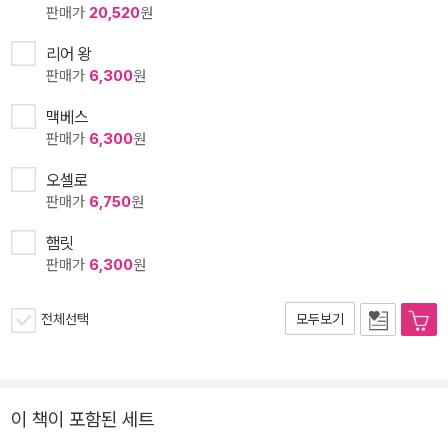
판매가
20,520
원
리어 왕
판매가
6,300
원
맥베스
판매가
6,300
원
오셀로
판매가
6,750
원
햄릿
판매가
6,300
원
전체선택
모두보기
이 책이 포함된 세트