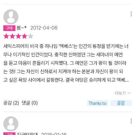
단적이고 비극적이며 또한 그에게'만' 옳은 일이라는 게 더 심각한 문
제이긴 하지만 그 뒤에서 괴로워하는 모습은 선악의 선택 뒤에 힘들
메뉴
어하는 인간의 전형이기도 하다. 마치 처음 거짓말을 하고 이것이 들
통날까 벌벌떠는 어린아이같다. 우리가 결국 악을 선택하더라도 결국
봄~*
2012-04-06
우리 속에 있는 선은 그 선택을 비난하기에 우리는 괴로워한다. 결국
그에게만 옳은 일도 아니었다. 유혹에 빠져 악을 택하더라도 우리는
세익스피어의 비극 중 하나임 '맥베스'는 인간의 동정을 받기에는 너
결국 선을 버리지 못하기에 사람인 것 같다. 고전이라는 말답게 반전
무나 이기적인 인간이었다. 충직한 신하였던 그는 세마녀의 예언
없이 전형적인 이야기이지만 대사에 드러나는 심리 묘사와 빠른 전
을 듣고 마음이 흔들리기 시작했다. 그 예언은 그가 왕이 될 것이라
개, 또 여러 인물들의 다른 표현 속에 나타나는 인간의 본성에 대한 고
는 것!! 그는 자신이 신하로서 지켜야 하는 본분과 자신이 왕이 되
민이 계속 생각하게 하면서도 이야기에 빠져들게 한다. 진짜 공연으
고 싶은 욕망 사이에서 갈등한다. 결국 야망은 승리하게 되고 맥베스
로 보고 싶다. 공연한다는 소식 들리면 알려주세요~
는 큰일을 저지르게 된다. 결국 그는 야망을 이루게되지만 죄책감
더보기
에 시달리게 된다. 세익스피어은 그가 이런 사건들을 겪으면서 하게
공감 (
2
)
댓글 (0)
되는 이중적 심리적 감정들을 섬세하게 표현함으로서독자들로 하여
금 인간적인 공감을 이끌어낸다. 세상에서 가장 비극적인 상황은 자
신과의 갈등이 아닐 까 라는 생각을 하게 하는 작품이다.
메뉴
지구방위대
2016-01-16