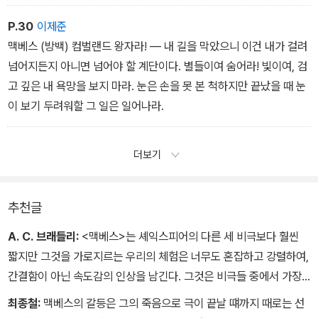
져버리는 것, 백치가 지껄이는 이야기와 같은 건데 소음, 광기 가득하
나 의미는 전혀 없다.
P.30
이제준
맥베스 (방백) 컴벌랜드 왕자라! — 내 길을 막았으니 이건 내가 걸려
넘어지든지 아니면 넘어야 할 계단이다. 별들이여 숨어라! 빛이여, 검
고 깊은 내 욕망을 보지 마라. 눈은 손을 못 본 척하지만 끝났을 때 눈
이 보기 두려워할 그 일은 일어나라.
더보기
추천글
A. C. 브래들리:
<맥베스>는 셰익스피어의 다른 세 비극보다 훨씬
짧지만 그것을 가로지르는 우리의 체험은 너무도 혼잡하고 강렬하여,
간결함이 아닌 속도감의 인상을 남긴다. 그것은 비극들 중에서 가장
격렬하며, 가장 응축되어 있고, 아마 가장 엄청나다고까지 말할 수 있
최종철:
맥베스의 갈등은 그의 죽음으로 극이 끝날 떄까지 때로는 선
을 것이다. - A. C. 브래들리