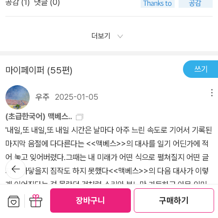
공감 (
1
)
댓글 (0)
그리고 그러한 역사적 의미로 인하여현대의 영어를 구사하는 모든 교
만나게 되는데 그들은 맥베스와 뱅쿠오에게 충격적인 예언을 합니다.
양인이 폭넓게 즐기고 누리며 사용하는 인용 텍스트로서영어 문화권
맥베스는 코더 영주가 되고 다음에 왕이 되며 뱅쿠오의 자손은 대대
전반에 뿌리깊게 400년이 지난 지금도 영향력을 행사하고 있기 때
더보기
손손 왕이 된다는 겁니다. 마녀들이 사라지고 예언처럼 자신에게 코
문이다.따라서 세익스피어를 읽는 것은영어권 문화의 역사와 현재를
더 영지가 하사되었다는 소식을 들은 맥베스의 마음속에는 야심이 꿈
읽는 것이라 할 수 있을 듯.그러나 그런 부담감 때문이었을까, 많은 2
틀대기 시작합니다. 던컨 왕과 말컴 왕자는 맥베스의 공로를 치하하
쓰기
마이페이퍼 (55편)
차 텍스트와 수많은 인용구로, 그리고 영화와 다른 매체로 세익스피
기 위해 그의 영지에서 하룻밤을 지내게 되고 이것이 그의 큰 실수가
어를 접해왔지만아직 원전 그대로의 세익스피어를 찬찬히 읽어볼 기
되고 맙니다. 마녀들의 예언을 비롯한 전후 사정을 편지로 절해들은
우주
2025-01-05
메뉴
회를 그다지 가지지 못했다.원어로 읽어야 진정한 독서가 되겠지만
맥베스의 부인은 자기 남편에게 왕을 죽이고 왕위에 오르라고 권합니
능력이 부족한 터라번역본으로 읽을 수 밖에 없지만그의 4대 비극을
(초급한국어) 맥베스..
다. 맥베스 부인의 말에 따라 밤중에 던컨왕을 시해하고 그 죄를 호위
찬찬히 읽어 보기로 맘 먹었다.맥베스의 비극적 인간형은 조금 특이
'내일,또 내일,또 내일 시간은 날마다 아주 느린 속도로 기어서 기록된
병들에게 덮어씌워 죽여버리고 맙니다. 꺼져라, 짧은 촛불! 인생이란
하다.어떤 명분없이 스스로의 야망과 탐욕에 의해 살인과 왕위 찬탈
마지막 음절에 다다른다는 <<맥베스>>의 대사를 일기 어딘가에 적
그림자가 걷는 것, 배우처럼 무대에서 한동안 활개치고 안달하다 사
을 하였던 악인임에는 분명하나,찬찬히 극의 흐름을 따라가다 보면그
어 놓고 잊어버렸다.그때는 내 미래가 어떤 식으로 펼쳐질지 어떤 글
라져버리는 것, 백치가 지껄이는 이야기와 같은 건데 소음, 광기 가득
뒤로가
것이 꼭 그의 인성에 내재되어 있는 악함에 따른 것이 아니라, 운명과
자에 가닿을지 짐작도 하지 못했다<<맥베스>>의 다음 대사가 이렇
기
하나 의미는 전혀 없다. ---p.124 5막5장 맥베스대사 중 그토록 왕
상황이 그로 하여금 어쩔 수 없이 그렇게 할 수 밖에 없도록 만든 것
게 이어진다는 걸 몰랐던 것처럼 소리와 분노만 가득하고 아무 의미
이 되고 싶었던 맥베스와 그의 부인은 자기가 왕위에 앉기만 하면 모
같은 느낌을 주기 때문이다.사건이 벌어진 이후,괴로움에 시달리는
도 없는 바보 천치의 이야기, 그게 바로 인생이야/12~13쪽어김없이
보관함담기
선물하기
장바구니
구매하기
든 것이 끝날거라 생각한 것 같습니다. 그래서 그들은 눈 앞의 왕관에
더보기
맥베스와 그의 아내의 모습은그들이 진정 악인이 아닌 양심과 운명
맥베스가 다시 소환(?)된 기분이다. 어느 순간 맥베스 보다 맥베스부
만 집착해서 섣불리 자신의 영지에 들른 던컨 왕을 시해해버립니다.