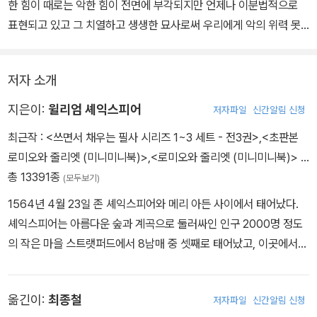
한 힘이 때로는 악한 힘이 전면에 부각되지만 언제나 이분법적으로
표현되고 있고 그 치열하고 생생한 묘사로써 우리에게 악의 위력 못
지않게 끈질긴 선의 힘을 보여준다. 그리고 극이 끝났을 때 우리의 마
음에 남는 것은 거듭되는 살인이 아니라, 악행을 쌓아올려 그 무게로
저자 소개
양심의 힘을 누르려는 과정에서 고통받는 맥베스의 고귀한 인간성이
다. - 최종철
지은이:
윌리엄 셰익스피어
저자파일
신간알림 신청
최근작 :
<쓰면서 채우는 필사 시리즈 1~3 세트 - 전3권>
,
<초판본
로미오와 줄리엣 (미니미니북)>
,
<로미오와 줄리엣 (미니미니북)>
…
총 13391종
(모두보기)
1564년 4월 23일 존 셰익스피어와 메리 아든 사이에서 태어났다.
셰익스피어는 아름다운 숲과 계곡으로 둘러싸인 인구 2000명 정도
의 작은 마을 스트랫퍼드에서 8남매 중 셋째로 태어났고, 이곳에서
학교를 다녔다. 주로 《성경》과 고전을 통해 읽기와 쓰기를 배웠고 라
틴어 격언도 암송하곤 했다. 열한 살에 입학한 문법 학교에서 문법, 논
옮긴이:
최종철
저자파일
신간알림 신청
리학, 수사학, 문학 등을 배웠는데, 《성경》과 더불어 오비디우스의