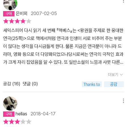
메뉴
실이 아니었기 마녀의 예언을 엉터리라고 여기며, 그래서 왕이 될거
라는 마녀 3의 예언은 당연히 믿지 않는다. 하지만 ˝맥베스˝는 귀향
은비뫼
2007-02-05
후 마녀 2의 예언이 이루어 졌음을 알게 되어 마녀들의 말을 믿게 되
고 마녀 3이 예언한 왕이 될거라는 예언을 열망하게 된다. 그리고 마
셰익스피어 다시 읽기 세 번째 『맥베스』는 <왕권을 주제로 한 웅대한
녀 3이 ˝뱅코˝에 대해 예언한 내용(왕을 낳을 분이시다.) 역시 믿게
연극(25쪽)>으로 책에서처럼 연극과 인생이 서로 비추어 주는 부분
된다. 하지만 그의 동료 ˝뱅코˝는 마녀의 예언에 대해 믿지말라고 ˝맥
이 많다는 생각을 다시금들게 한다. 물론 지금은 연극뿐이 아니라 드
버스˝에게 충고한다. [어둠의 수족들은 우리를 해치려고 가끔씩 우리
라마, 영화 등으로 더 다양화되었으나당시로써는 연극의 극적인 효과
에게 진실을 말하고 소소한 정직으로 우리를 유인한 중대한 결말에서
가 크게 자리 잡았음을 알 수 있다. 또 일반소설의 느낌과 사뭇 다른
배반한단 말입니다.] P.25이후 <맥버스>는 자신의 운명을 이루기
희극 특유의 대사와 상황은 지금도 독특하게 느껴진다.이 작품 역시
더보기
위해 기다리기 보다는 실행을 택하며, 덩컨왕을 죽이는 것을 시작으
인간의 마음에서 도사리는 욕망을 여지없이 보여주는데 결국 그 욕망
로 피의 숙청을 단행한다. 이 과정에서 ˝맥버스˝는 다소 주저하지만,
공감 (
16
)
댓글 (0)
이 끓어올라 곪아 터지는 과정과 몰락하는 이야기가 핵심이다. 과연
그 유명한 ˝맥버스 부인˝은 남편의 왕권 탈취를 부추긴다. [운에 따라
몰락이라고 할 수 있을지나 모르겠다. 그보다 어쩌면 인생의 덧없음
왕 될거면, 글쎄. 운에 따라 관을 쓰게 되겠지. 올 테면 오라지.날이 암
이라고 해야 맞을지도 모른다. 이미 셰익스피어의 다른 작품에서도
메뉴
만 험악해도 세월은 흐른다.] P.26결국 왕이 된 ˝맥버스˝는 과연 왕
볼 수 있는 욕망에 찬 인간군상의 모습과 겹쳐지나 다른 점이 있다. 우
hellas
2018-04-17
권을 유지할 수 있을까? 마녀들의 예언처럼 ˝뱅코˝의 자식은 왕이 될
리가 매순간 갈등하듯 맥베스도 끝없이 갈등 한다는 사실이다. 빛이
것인가? 운명은 정해지는 걸까? 만들어가는 걸까? 어떠한 방식이든
여, 검고 깊은 내 욕망을 보지 마라.눈은 손을 못 본 척하지만 끝났을