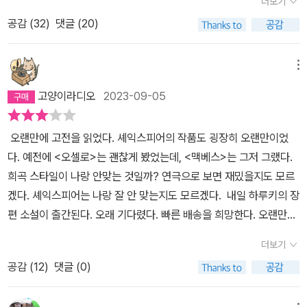
더보기
람의 미래를 예측해 주면 점을 보러 온 사람은 이를 확신하게 된다.
공감 (
32
)
댓글 (20)
(사주를 믿는 사람에 한해서만 이다. 난 믿지 않음...) 그렇다면 점쟁
이를 통해 알게된 미래를, 기다리기만 한다면 이루어지는 걸까? 아니
면 미래를 이루기 위한 행동을 내가 해야만 이루어지는 걸까? 셰익스
메뉴
피어의 <맥베스>는 이러한 예측된 미래, 누군가의 말 한마디로 결정
고양이라디오
2023-09-05
된 것처럼 보이는 운명에 대한 비극적인 이야기를 다루고 있는 희곡
작품이다. 전쟁을 승리로 이끌고 복귀하는 ˝맥베스˝와 ˝뱅코˝는 귀향
오랜만에 고전을 읽었다. 셰익스피어의 작품도 굉장히 오랜만이었
중 세 마녀를 만나고, 그 둘은 다음과 같은 예언을 듣는다. <맥베스에
다. 예전에 <오셀로>는 괜찮게 봤었는데, <맥베스>는 그저 그랬다.
대한 예언>마녀 1: 맥베스를 환영하라! 글래미스 영주시다!(현재형.
희곡 스타일이 나랑 안맞는 것일까? 연극으로 보면 재밌을지도 모르
사실임)마녀 2: 맥베스를 환영하라! 코도의 영주시다!(현재형. 당시
겠다. 셰익스피어는 나랑 잘 안 맞는지도 모르겠다. 내일 하루키의 장
맥베스는 사실인지 모름)마녀 3: 맥베스를 환영하라! 왕이 되실 분이
편 소설이 출간된다. 오래 기다렸다. 빠른 배송을 희망한다. 오랜만에
다.(미래형. 맥베스의 마음속에 내재되어 있는 꿈) <뱅코에 대한 예언
하루키 월드에 빠져야겠다.
>마녀 1: 맥베스보다는 작지만 더 크시다마녀 2: 운은 좀 덜 좋지만
더보기
훨씬 더 좋으시다.마녀 3: 왕은 아닐지라도 왕을 낳을 분이시다. 처음
공감 (
12
)
댓글 (0)
에 둘은 이 예언을 믿지 않는다. 특히 ˝맥버스˝의 경우 마녀 1의 예언
은 당연한 사실이기 때문에 무시하고, 마녀 2의 예언은 당시에는 사