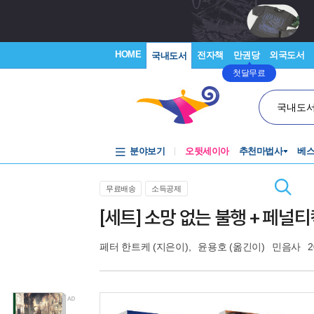
HOME
전자책
만권당
외국도서
국내도서
첫달무료
국내도
분야보기
오뒷세이아
추천마법사
베
무료배송
소득공제
[세트] 소망 없는 불행 + 페널티
페터 한트케
(지은이),
윤용호
(옮긴이)
민음사
2