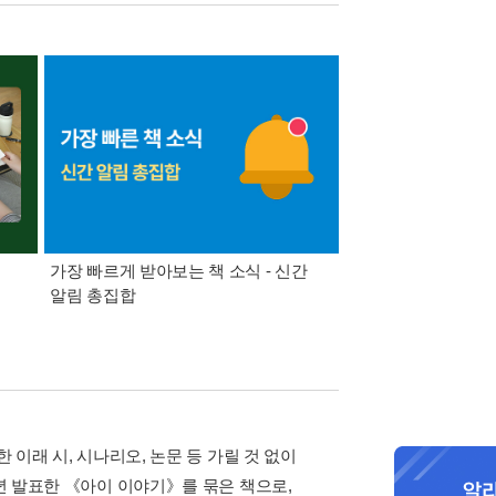
가장 빠르게 받아보는 책 소식 - 신간
경기컬처패스 1만원 
알림 총집합
 이래 시, 시나리오, 논문 등 가릴 것 없이
1년 발표한 《아이 이야기》를 묶은 책으로,