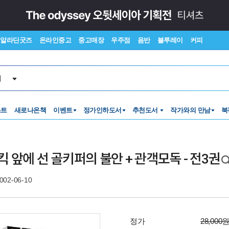
알라딘굿즈
온라인중고
중고매장
우주점
음반
블루레이
커피
서
스트
새로나온책
이벤트
정가인하도서
추천도서
작가와의 만남
북
킥 앞에 선 골키퍼의 불안 + 관객모독 - 전3권
002-06-10
정가
28,000