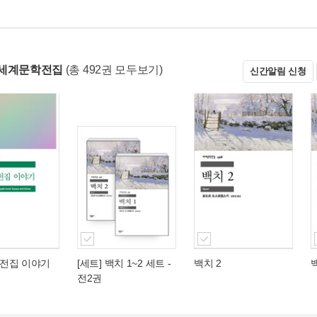
 세계문학전집
(총 492권 모두보기)
신간알림 신청
전집 이야기
[세트] 백치 1~2 세트 -
백치 2
전2권