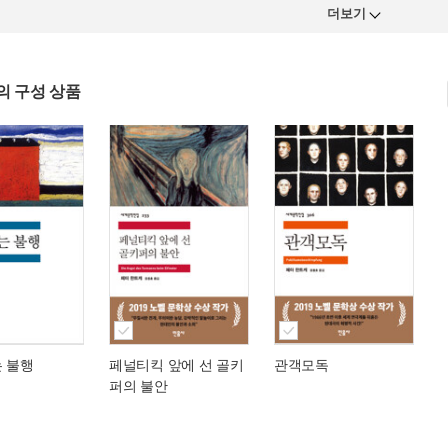
더보기
의 구성 상품
는 불행
페널티킥 앞에 선 골키
관객모독
퍼의 불안