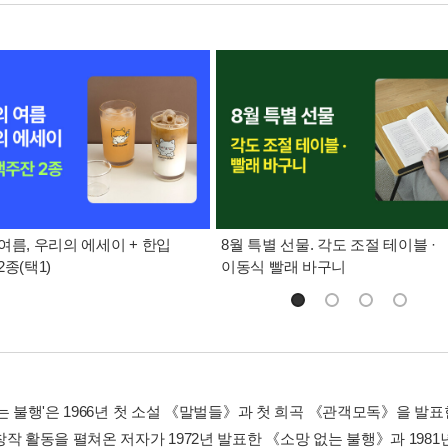
여름, 우리의 에세이 + 한입
8월 특별 선물. 각도 조절 테이블 ·
종(택1)
이동식 빨래 바구니
는 불행'은 1966년 첫 소설 《말벌들》과 첫 희곡 《관객모독》을 발표한
창작 활동을 펼쳐온 저자가 1972년 발표한 《소망 없는 불행》과 198