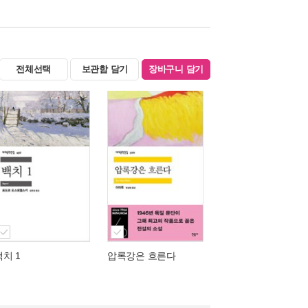
전체선택
보관함 담기
장바구니 담기
백치 1
압록강은 흐른다