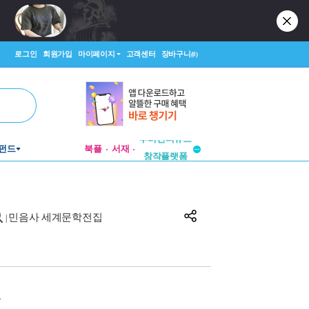
로그인
회원가입
마이페이지
고객센터
장바구니
(0)
투비컨티뉴드
펀드
북플
서재
창작플랫폼
투비컨티뉴드
민음사 세계문학전집
|
원