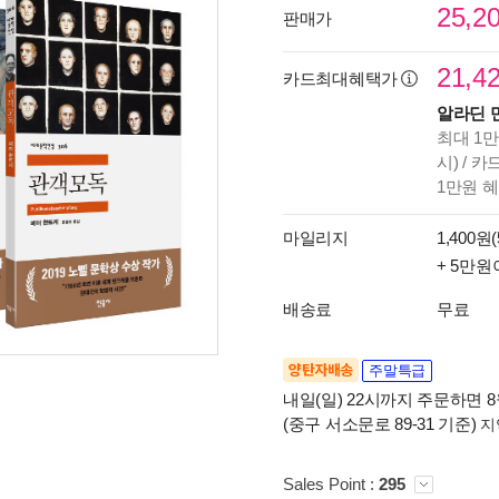
25,2
판매가
21,4
카드최대혜택가
알라딘 
최대 1만
시) / 
1만원 
마일리지
1,400원(
+ 5만원
배송료
무료
양탄자배송
주말특급
내일(일) 22시까지 주문하면 8월
(중구 서소문로 89-31 기준)
지
Sales Point :
295