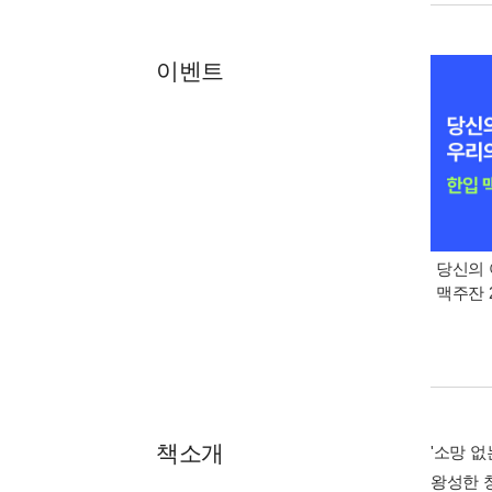
이벤트
당신의 
맥주잔 2
책소개
'소망 없
왕성한 