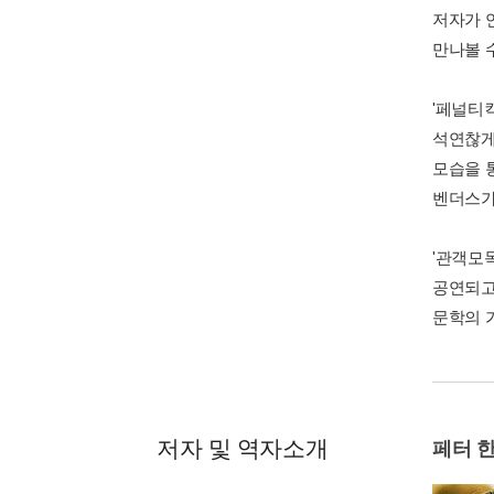
저자가 
만나볼 수
'페널티
석연찮게
모습을 
벤더스가
'관객모
공연되고
문학의 
저자 및 역자소개
페터 