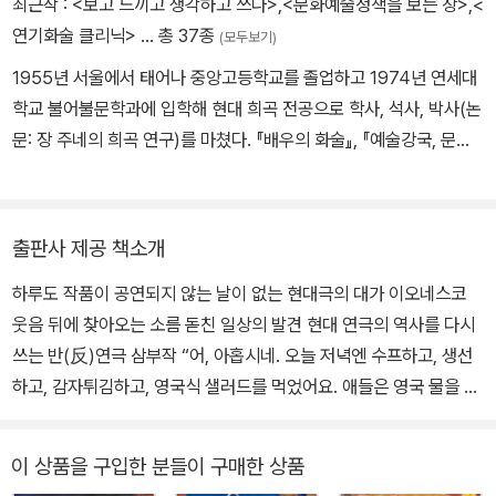
최근작 :
<보고 느끼고 생각하고 쓰다>
,
<문화예술정책을 보는 창>
,
<
가 응축되어 있는 작품으로 평가된다. 초기에는 언어의 부조리를 다
연기화술 클리닉>
… 총 37종
(모두보기)
루다가 후기에는 죽음이라는 인간의 본질적 한계를 주제로 작품 세계
1955년 서울에서 태어나 중앙고등학교를 졸업하고 1974년 연세대
를 확장했다. 이오네스코는 사르트르나 카뮈처럼 명확한 메시지를 주
학교 불어불문학과에 입학해 현대 희곡 전공으로 학사, 석사, 박사(논
기보다 부조리한 상황 자체를 무대에 그대로 드러내 관객 스스로 성
문: 장 주네의 희곡 연구)를 마쳤다. 『배우의 화술』, 『예술강국, 문화
찰하게 만든다. 인간의 삶과 세계를 비관적으로 보면서도, 동시에 연
대국』, 『연기화술클리닉』 등의 저서를 집필했고, 연극 분야 고등학교
극이라는 형식을 통해 실존적 고통을 유희처럼 재현하는 그의 작품들
교육과정(2009, 2015, 2022) 개발과 여러 종의 고등학교 연극 교
은 오늘날에도 여전히 영향을 발휘한다. 1970년 프랑스 아카데미 회
과서 집필을 주도하였으며, 손턴 와일더의 <우리 읍내>, 장 주네의
원으로 선출되었으며 전후 현대 연극의 지형을 바꾼 극작가로 평가받
출판사 제공 책소개
희곡 <하녀들>과 <엄중한 감시>, 시집 『사형수』, 셰익스피어의 <한
는다.
하루도 작품이 공연되지 않는 날이 없는 현대극의 대가 이오네스코
여름 밤의 꿈>, 이오네스코의 <대머리 여가수>, <수업>, <의자>, <
웃음 뒤에 찾아오는 소름 돋친 일상의 발견 현대 연극의 역사를 다시
왕은 죽어가다>, <살인놀이>, <알마의 즉흥극>, <신부감>, 장 아누
쓰는 반(反)연극 삼부작 “어, 아홉시네. 오늘 저녁엔 수프하고, 생선
이의 <반바지>, 스트린드베리의 <율리에 아씨>, 하벨의 <청중>, 보
하고, 감자튀김하고, 영국식 샐러드를 먹었어요. 애들은 영국 물을 마
마르셰의 <피가로의 결혼>, 베케트의 <승부의 종말>, 사르트르의 <
셨고요. 정말 잘 먹었어요. 우린 런던 교외에 살고, 또 성이 스미스거
더러운 손>, 피터 셰퍼의 <에쿠우스> 등 여러 작품을 번역 출판하였
든요.” 공허한 일상, 권력의 폭력, 개인의 소외를 겨누는 블랙코미디
고, <왕은 죽어가다>, <우리 읍내>, <체홉의 수다>, <안드로마케>,
이 상품을 구입한 분들이 구매한 상품
『대머리 여가수』에 실린 세 작품에서 이오네스코는 현대 사회의 부조
<술로먼의 재판>, <갈매기>, <보이첵>, <ㄱㅏㄹㅏㄱㅏㄹㅏ>, <가