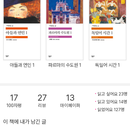
리한 속성을 치밀하게 추적한다. 일별하면 「대머리 여가수」는 소시민
라자승>, <타이터스>, <보이지 않는 하늘>, <뻥짜귀족>, <오 행복
의 허위의식과 소통의 허구성을, 「수업」은 제도 권력의 억압적인 본질
한 날들>, <하녀들> 등의 작품을 연출하였다. 1996년 가야대학교
을, 「의자」는 사회 속에서 개인의 불행과 소외의 문제를 파헤친다. 「대
연극영화학과 교수로 부임한 후 1999년 순천향대학교로 자리를 옮
머리 여가수」는 한 영국 가정의 하루를 보여주면서 현대인의 무의미
겨 2020년 8월까지 연극무용학과 교수로 재직하였고, 2020년 9월
한 일상과 허위의식을 적나라하게 드러낸다. 작품 속에서 스미스 부
부터는 같은 대학교 명예교수다. 2007∼2008년 한국연극교육학회
부는 마틴 부부를 초대하여 이야기를 나눈다. 우연히 스미스 부부의
회장과 2005∼2012년 한국문화예술교육학회 회장을 역임했으며,
집을 지나던 소방대장이 그들을 방문하여 대화에 끼어든다는 것이 전
2015년 한국연극교육학회 산하 분과학회로 한국화술학회를 창립하
체 줄거리다. 눈에 띄는 사건도 갈등도 없는 가운데 스미스 부부와 마
여 현재까지 회장을 맡고 있다.
아들과 연인 1
파르마의 수도원 1
독일어 시간 1
틴 부부, 소방대장의 무의미한 대사들만이 작품을 채우고 있다. 대화
는 일정한 주제나 맥락 없이 동문서답하는 식으로 이어지며 완전히
엉뚱한 결론으로 끝난다. 대사(말)는 무성하지만 내용(의미)은 없는
이 한편의 소극은 온갖 기호와 의미로 가득 차 있지만 실내용은 공허
읽고 싶어요 23명
17
27
13
하기만 한 현대 사회를 은유적으로 풍자하고 있으며 현대인이 맺고
읽고 있어요 14명
100자평
리뷰
마이페이퍼
있는 관계의 무의미함과 의사소통의 허구성을 꼬집고 있다. 「수업」은
읽었어요 127명
한 교수가 개인 교습을 받기 위해 찾아온 여학생을 지도하는 중에 벌
이 책에 내가 남긴 글
어지는 사건을 그린다. 교수는 자신의 교육 방침을 학생에게 강요한