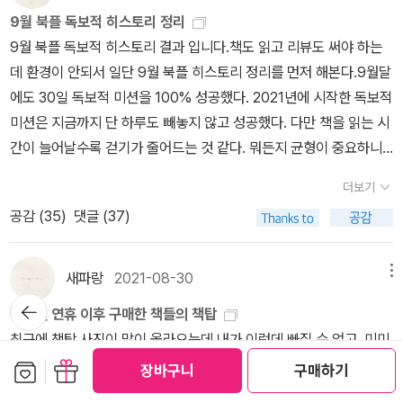
나를 못 끝내고 자꾸 새로운 책을 시작하는 거 아주 거슬려요. 새로운
래도 나보코프가 의도적으로 사용한 이름이라고 볼 수 있지요. 그리
9월 북플 독보적 히스토리 정리
거 좋아하는 성격인 건 알겠는데 진득허니 다 읽어내는게 없네용?요
고 이 작품이 강렬했는지 움베르토 에코가 패러디해 <그라니타 Gra
9월 북플 독보적 히스토리 결과 입니다.책도 읽고 리뷰도 써야 하는
즘 제가 집적거리는 책들-오래된 순으로나는 고백한다3제2의 성약
nita>라는 단편을 쓴 적이 있습니다. 이 작품에서는 16세 소년 움베
데 환경이 안되서 일단 9월 북플 히스토리 정리를 먼저 해본다.9월달
속대머리 여가수시선으로부터(11월 독서모임 선정작)목로주점(12월
르토 움베르토가 할머니에게 반합니다. 3. 다음 제시어의 공통점을
에도 30일 독보적 미션을 100% 성공했다. 2021년에 시작한 독보적
독서모임 선정작)-학교에서는-웃는 남자안나카레니나2p.s 함께 읽
서술하시오.스투루가츠키 형제 / 애거서 크리스티 / G. K. 체스터
미션은 지금까지 단 하루도 빼놓지 않고 성공했다. 다만 책을 읽는 시
는 책 <침묵의 봄>은 일단 읽을 분량 다 읽고 대충 메모해놓고 대기
튼 / 로버트 A. 하인라인 / 이언 매큐언 / 파트릭 모디아노 정답: 요
간이 늘어날수록 걷기가 줄어드는 것 같다. 뭐든지 균형이 중요하니
중!ㅋㅋㅋㅋㅋㅋ
일이 들어가는 제목의 소설을 썼다이 문제가 의외로 어려웠나 봅니
까 10월에는 책과 운동 비중을 5대5로 맞춰봐야 겠다.9월달에는 17
더보기
다. 저는 오히려 쉬울 거 같았는데..... 아르카디 나타노비치 스트루가
권을 읽었고,좋았던 책 Top3는 로맹가리의 <새들은 페루에 가서 죽
공감 (
35
)
댓글 (37)
츠키, 보리스 나타노비치 스트루가츠키, <월요일은 토요일에 시작된
다>, 레오폴드의 <모피를 입은 비너스>, 조셉콘레드의 <암흑의 핵심
다 Понедельник начинается в субботу> / 애거사 크리스티,
> 이었고,Worst는 <대머리 여가수> 였다. 이건 내가 이해를 못한 작
<화요일 클럽의 살인 The Tuesday Club Murders> / G. K. 체스
품이었다.이와 별도로 열린책들 35주년 세트를 5권을 읽었다. 열린
새파랑
2021-08-30
메뉴
터튼, <목요일이었던 남자 The Man Who Was Thursday> / 로
책들 35주년 20권 중 지금까지 11권 읽었고, 이제 9권 남았다. 읽고
뒤로가
광복절 연휴 이후 구매한 책들의 책탑
기
버트 A. 하인라인. <프라이데이 Friday> / 이언 매큐언, <토요일 Sa
있는 책인 이유경 작가님의 <독서공감, 사람을 읽다>는 점심시간에
최근에 책탑 사진이 많이 올라오는데 내가 이런데 빠질 수 없고, 미미
turday> / 파트릭 모디아노, <팔월의 일요일들 Dimanches d'aou
주로 읽어서 아직 완독을 못했다. (아껴 읽는 책~!!) 9월에는 명절이
님께서 책 구매 디톡스를 하신다고 하기에 이를 역자극 하기 위해서
보관함담기
선물하기
t>4. 다음 작품들의 공통점을 서술하시오<순수의 시대> / <외국 여
장바구니
구매하기
있어서 책을 그렇게 많이 못읽었다는 기분이 든다. 그럼에도 도선생
광복절 연휴 이후 구매하고 선물받은 책들로 탑을 쌓아 봤다. 광복절
자 Иностранка> / <호밀밭의 파수꾼> / <벨 자> / <캐롤>정답:
님 전 작품을 완독했다는 것과(종합페이퍼는 언제쓰지?), 필립 로스