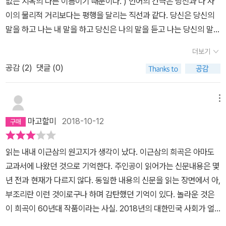
없는 지옥의 다른 이름이기 때문이다. ) 언어의 간극은 당신과 나 사
요...”의자 대상이 없는 대화는 갈 곳이 없다. 귀부인, 의사가 아닌 사
다.하지만 이 작품에는 보이지 않는 40여명이 등장한다.아니 그들의
상관 없는 내용이 한가득인걸보면 작가는 언어와 소통에 대한 이야기
이의 물리적 거리보다는 평행을 달리는 직선과 같다. 당신은 당신의
진사, 대령님, 수많은 군중과 황제. 아무것도 없다. 기다리는 변사는
의자가 등장한다. 노인과 노파는 일생 일대의 발표를 준비한다. 물론
를 하고 싶었나보다. 흔히 이해의 반대는 오해이고, 오해의 반대는 이
말을 하고 나는 내 말을 하고 당신은 나의 말을 듣고 나는 당신의 말을
나타나지 않는다. 극 중에서 노인과 노파는 죽음을 맞는다. 또 삶이 얼
그들이 직접하진 않을 예정이다.그들은 그들의 이야기를 대표해줄 변
해라고 한다. 우리가 늘 주고 받는 대화에서도 때론 오해를 불러일으
듣는다. 당신의 말을 듣는 나는 당신의 말을 이해하지 못한다. 나의 말
마나 완전하지 못한지도 보여준다. 죽음은 세상에 태어나 깨닫는 가
사를 초대하고 많은 지인들과 저명인사들을 초청한다.초청했는지 자
더보기
키는 상황이 많음을 직면할 때 인간의 언어생활은 원초적 소통으로서
을 듣는 당신은 나의 말을 이해하지 못한다. 당신의 의미와 내 의미는
장 큰 부조리다. 언젠가, 당신은, 이유도, 시기도, 모르지만, 확실하게,
기들이 찾아왔는지는 희곡에 나오지 않는다.물론 중요한 사실도 아니
의 매개 역활을 제대로 하지는 못한다고 볼 수 있으며 이러한 상황들
공감 (
2
)
댓글 (0)
우리가 쓰는 말과 글 속에 유폐된다. 유폐되기도 전에 사산한다. 언어
죽는다. 피할 수 없다. 살라고 보내 놓고 반드시 죽으란다. 얼마나 억
다. 황제까지 자리를 하고 기자들도 초청된다.가슴이 얹힌 한을 풀어
은 모든 것의 모순과도 연결 될성싶다. 나는 이렇게 생각하고 말했는
의 의미는 태어나보지 못하고 죽어버린 사산아다.
울한가? 삶도 죽음도 내가 선택하지 못했으니. 노인과 노파가 죽음을
줄 변사도 마지막에 등장한다. 하지만 노인은 모든 것을 변사에게 맡
데 모두다 나와 같은 생각을 하고 내 말을 받아들이는것은 아니기에
메뉴
맡기 전에 변사가 왔다. 고도와는 다르다. 그러나 그는 말을 하지 못한
기고 자신의 소임을 다마친다.허나 그렇게 기다른 변사는.... 으 므 므
오해와 다툼이 생겨나고 그 오해와 다툼은 불신과 대화, 화해의 도구
다. 변사인데 말을 하지 못하다니 오지 않는 고도 보다 못핟. 작가는
므 ....이다. ^^ 언어에 대한 배신이다. 노인이 말하고자 했던 그 삶
마고할미
2018-10-12
로도 언어가 쓰이기에...
또 한 번 관객을 조롱한다. “봐라. 언어가 얼마나 완전하지 못한지.”
의 총체란 것은 결국 으 므 므...아 아 녕 .. 이다. 삶을 마친 노인도 허
그러나 그는 불완전한 말로 극을 보고 있지않는 나에게 수많은 감정
무하겠지만 보고 있는 관객도 허무하다. 사실 진정 허무해야 하는 것
읽는 내내 이근삼의 원고지가 생각이 났다. 이근삼의 희곡은 아마도
을 만들어 낸다. 단지 두 인물이 대화를 나누고 의자를 나를 뿐이다.
은 언어인데 언어는 인간이 아니므로 허무해하지 않는다. 사실 부조
교과서에 나왔던 것으로 기억한다. 주인공이 읽어가는 신문내용은 몇
그러나 나는 글을 읽으며 엄청나게 긴장한다. 그들의 죽음이 안타깝
리극을 읽는다는 것은 인내가 필요하다. 각 문장으로는 아무런 의미
년 전과 현재가 다르지 않다. 동일한 내용의 신문을 읽는 장면에서 아,
고 변사의 마지막 말에 절망한다. 모순 되게 언어의 부조리를 말하는
도 없는 말들이 등장하고 대화라고 보기에는 주고받음이 불분명한 말
부조리란 이런 것이로구나 하며 감탄했던 기억이 있다. 놀라운 것은
그의 작품에서 위대한 언어를 발견한다. 언어도 부조리하고 삶도 부
들이 부지기수다. 등장인물간에 상호관계성 조차 의심스럽다. 읽고
이 희곡이 60년대 작품이라는 사실. 2018년의 대한민국 사회가 얼
조리하다. 맘에 들지 않는다. 내가 선택한 것이 아니므로. 그러나 때로
나면 무언가 본 것 같고 무언가 몽호한 느낌이 많이 든다. 하지만 그
마나 성숙해졌나 하고 생각하면 감탄이 아니라 탄식이 나온다. 1960