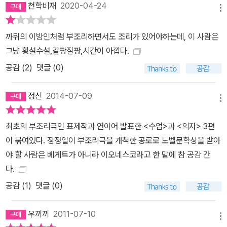
천학비재
2020-04-24
발적으로 증가하며 정치조차 이미지화하는 작금의 현실에 더욱 적실
메뉴
해 보이며, 「수업」이 제기한 제도 권력의 미시적 억압과 폭력은 사회
곳곳에서 더욱 교묘해지고 있다. 「의자」가 통찰했던 개인의 불행과 소
까뮈의 이방인처럼 부조리하면서도 조리가 있어야하는데, 이 사람은
외의 문제는 거대한 사회 구조에서 부속으로 전락해 가는 현대인의
그냥 횡설수설,갈팡질팡,시간이 아깝다.
모습을 떠올리게 한다. “나에게 우스운 것은 특정한 사회체제가 아니
공감 (
2
)
댓글 (0)
다. 그것은 인류 전체다.”라며 20세기라는 시대 앞에 도전장을 내밀
었던 이오네스코는 창작 활동 중에도 당대의 내로라하는 작가나 비평
정신
2014-07-09
메뉴
가와 문학의 본질과 기능을 놓고 논쟁하기를 꺼리지 않았으며, 차우
셰스쿠 치하의 고국 루마니아에서는 반체제적 성향을 이유로 작품 발
최초의 부조리극인 표제작과 연이어 발표한 <수업>과 <의자> 3편
표가 금지되기도 했다. 이와 같은 도전과 부정의 정신은 그의 작품에
이 묶여있다. 장정일이 부조리극을 개척한 공로로 노벨문학상을 받아
고스란히 담겨 오늘의 연극 무대에서도 생생하게 되살아나 부정한 시
야 할 사람은 베게트가 아니라 이오네스코라고 한 말에 참 공감 간
대에 맞서는 상상력의 힘을 보여주고 있다.
다.
공감 (
1
)
댓글 (0)
우끼끼
2011-07-10
메뉴