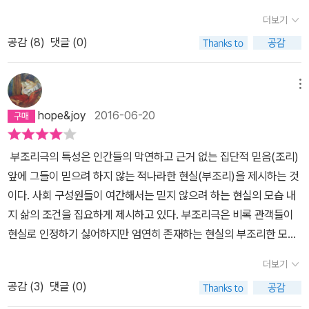
너스란게 도대체 어디 있는 수인가 말이다. 예를 들자면 책상위에 연
더보기
필이 하나가 있다가 어떻게 없는 연필 두개가 더해지면 없는 연필 하
공감 (
8
)
댓글 (0)
나가 되는가? (수식으로 나타내면 1+ (-2) = -1 이 되는 상황이었겠
지.^^ ) 궁금증을 참지 못한 어리한(?) 형님은 수학선생님께 강력히
어필하셨다. 결국 학교내 폭력의 당위성에 대해 충분히 내재화한 평
메뉴
범한 수학선생님은 형님을 향해 어퍼컷과 이단 옆차기 그리고 마지막
hope&joy
2016-06-20
으로 양손날 치기를 감행하셨단다. 이유는 간단하다.그러면 그런줄
알지 일부러 알면서 의도적 수업방해다. 바로 이게 그의 죄명이다. 아
부조리극의 특성은 인간들의 막연하고 근거 없는 집단적 믿음(조리)
...교실 바닥에 버려진 휴지처럼 뒹굴던 형님.그분은 그때 결심하셨단
앞에 그들이 믿으려 하지 않는 적나라한 현실(부조리)을 제시하는 것
다.' 나와 함께 할 곳이 아니구나. '. 물론 형님의 질문이 잘못된 것은
이다. 사회 구성원들이 여간해서는 믿지 않으려 하는 현실의 모습 내
아니다. 단지 죄가 있다면 너무 조숙한 질문이며 당연한 질문이었다
지 삶의 조건을 집요하게 제시하고 있다. 부조리극은 비록 관객들이
는 것이다. 대학쯤 가면 우리가 흔히 수학에서 당연시 하는 원칙들이
현실로 인정하기 싫어하지만 엄연히 존재하는 현실의 부조리한 모습
도출되는 과정을 배운다고 한다. 정말그런지는 모르겠다. 나중에 흘
을 있는 그대로 담아낸다. 즉 부조리극은 ‘비사실임 직하지만 엄연한
려 듣기에 그런 당연한 수학상의 원칙들을 '공리' 라고 한다던데... 이
더보기
사실’의 제시를 목적으로 한다. 그러나 부조리극은 어디까지나 직접
오네스코의 <수업>이란 작품에는 뺄셈에 대해 이해하지 못하는 학생
공감 (
3
)
댓글 (0)
적인 방식으로 현실, 즉 인간의 부조리한 상황이나 모습을 제시할 뿐
과 이를 설명하려는 선생이 나온다. 설명하려고 노력하는 선생은 점