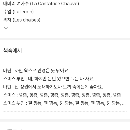
적 장치를 배제하고 현실의 모순과 갈등을 있는 그대로 담으려는 그
대머리 여가수 (La Cantatrice Chauve)
의 시도는, 그 자체로 상당히 급진적이어서 조국인 루마니아에서 상
수업 (La lecon)
연금지 처분을 받기도 했다.
의자 (Les chaises)
이오네스코는 현대 사회의 부조리한 속성을 치밀하게 추적한다. '대
머리 여가수'는 한 영국가정의 하루를 보여주면서 현대인의 무의미한
책속에서
일상과 허위의식을 적나라하게 드러낸다. 끊임없이 대화가 오가지만,
조금의 의미나 맥락을 찾을 수 없는 말들이 반복될 뿐. 소시민의 허위
의식과 소통불능을 지지부진한 이야기 전개를 통해 날카롭게 풍자하
마틴 : 까만 왁스로 안경은 못 닦아요.
는 이야기이다.
스미스 부인 : 네, 하지만 돈만 있으면 뭐든 다 사요.
마틴 : 난 정원에서 노래하기보다 토끼 죽이는게 좋아요.
'수업'은 선생이 학생을 살해하는 충격적 사건을 통해, 제도교육의 폭
스미스 : 깡총, 깡총, 깡총, 깡총, 깡총, 깡총, 깡총, 깡총, 깡총, 깡총
력성을 비판한다. 마지막 작품 '의자'는 외딴 섬에서 사는 노부부가 보
스미스 부인 : 웬 깡통, 웬 깡통, 웬 깡통, 웬 깡통, 웬 깡통, 웬 깡통, 웬
이지 않는 손님들을 맞아 잔치를 여는 장면을 묘사한다. 아무도 찾아
깡통. 웬 깡통, 웬 깡통
주지 않는 삶에 절망해 자살하는 노부부. 상실과 소외감을 극복하기
마틴 : 깡통 아니고 깡총, 깡통 아니고 깡총, 깡통 아니고 깡총, 깡통
위해 스스로 만들어낸 환상에 기대는 현대인의 모습을, 이오네스코는
아니고 깡총, 깡통 아니고 깡총, 깡통 아니고 깡총, 깡통 아니고 깡총,