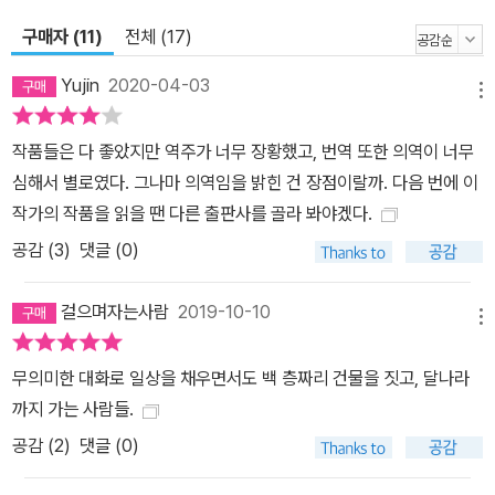
무엇인가를 비판하기보다는 그 뒤에 숨어 있는 본질적인 억압을 드러
구매자 (11)
전체 (17)
내려 했다. 논리와 상식으로는 설명할 수 없는 인간과 사회의 뿌리 깊
은 병폐에 맞서 이오네스코가 취한 문학적 대응의 방식은 조롱과 풍
Yujin
2020-04-03
메뉴
자였다. 이 책에 실린 초기 삼부작에서 특히 두드러지는 이 희극적 구
성은 억지스러운 상황 설정과 등장인물들의 비현실적인 언행으로 드
작품들은 다 좋았지만 역주가 너무 장황했고, 번역 또한 의역이 너무
러난다. 관객들은 처음에는 우스꽝스러운 모습에 폭소를 터뜨리지만
심해서 별로였다. 그나마 의역임을 밝힌 건 장점이랄까. 다음 번에 이
극이 진행될수록 이 웃음은 점차 등장인물이 처한 비정상적인 상황과
작가의 작품을 읽을 땐 다른 출판사를 골라 봐야겠다.
그들의 행동이 바로 관객 자신들의 처지와 모습을 상징하고 있다는
공감 (
3
)
댓글 (0)
깨달음으로 바뀐다. 이때 관객의 정신적, 정서적 충격은 배가되며 작
품의 메시지는 더욱 강렬해진다. “뒤에서 조종하는 실의 조작을 숨기
걸으며자는사람
2019-10-10
지 말고, 오히려 잘 보이게 만들고, 일부러 드러내 보이며, 그로테스크
메뉴
함이나 풍자를 보다 철저하게 표현해야 한다.”는 그의 말처럼 이오네
무의미한 대화로 일상을 채우면서도 백 층짜리 건물을 짓고, 달나라
스코의 희극은 비극적 상황을 조명하는 데 더할 나위 없이 적합한 방
까지 가는 사람들.
식인 것이다. 부정한 시대에 맞서는 상상력, 그의 조국 루마니아에서
공감 (
2
)
댓글 (0)
금지되었던 작품 「대머리 여가수」가 풍자한 무의미한 ‘말’의 범람은
대중문화가 우리의 정서를 지배하고 인터넷을 비롯한 대중 매체가 폭