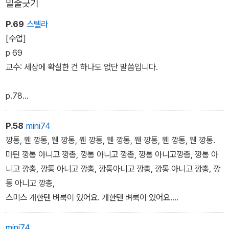
밑줄긋기
무참하게 비웃고 조롱한다.
깡통 아니고 깡총
스미스 : 개한텐 벼룩이 있어요. 개한텐 벼룩이 있어요.
P.69
스텔라
'뒤에서 조종하는 실의 조작을 숨기지 말고, 오히려 잘 보이게 만들고,
마틴 부인 : 깡총, 깡충, 껑충, 껑청, 껑껑
[수업]
일부러 드러내 보이며, 그로테스크함이나 풍자를 보다 철저하게 표현
스미스 부인 : 깡통 장수, 우릴 깡통 속에 넣으려고?
p 69
해야 한다'는 지은이의 평소 생각이 그대로 실천된 작품집이다. 1950
마틴 : 황소를 훔치느니 달걀을 낳겠소.
교수: 세상에 확실한 건 하나도 없단 말씀입니다.
년 첫 작품 '대머리 여가수'가 발표된 이래, 50여년 동안 파리에서 단
마틴 부인 : (입을 크게 벌리고) 아! 아! 아! 아! 이 좀 갈게 놔둬요.
하루도 그의 작품이 공연되지 않은 날이 없다고.
스미스 : 앗, 악어다.
p.78
교수: 아니에요. 아닙니다. 자꾸 덧셈만 하려 드는데,
뺄셈도 해야 돼요. 통합만 하지 말고 분해도 해야죠.
P.58
mini74
그게 인생이에요. 그게 철학이고, 과학이고, 진보고, 문명이라고요.
깡통, 웬 깡통, 웬 깡통, 웬 깡통, 웬 깡통, 웬 깡통, 웬 깡통, 웬 깡통.
마틴 깡통 아니고 깡총, 깡통 아니고 깡총, 깡통 아니고깡총, 깡통 아
p.109
니고 깡총, 깡통 아니고 깡총, 깡통아니고 깡총, 깡통 아니고 깡총, 깡
하녀 : .... 좀 아까 내가 경고했죠? 수학은 언어학이 되고, 언어학은
통 아니고 깡총,
범죄의 지름길이라고요......
스미스 개한텐 벼룩이 있어요. 개한텐 벼룩이 있어요.
마틴 부인 깡총, 깡충, 껑충, 껑청, 껑껑.
스미스 부인 깡통 장수, 우릴 깡통 속에 넣으려고?
mini74