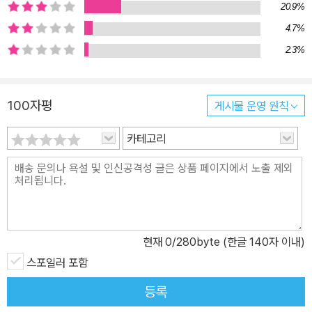
20.9%
내려 자살한다. 소외된 개인이 겪는 자기 존재의 상실감과 그것을 극
복하려고 자기가 만들어 낸 환상에 의존하는 헛된 노력이 우스우면서
4.7%
도 슬픈 블랙코미디다. 숨어 있는 본질적인 억압을 드러낸 실존주의
2.3%
극의 거장 조롱과 풍자로 무장한 부정의 정신, 웃음 뒤에 찾아오는 섬
뜩한 발견 2차 세계대전은 인간의 합리적 이성과 역사의 진보에 대한
100자평
게시물 운영 원칙
심각한 회의를 불러일으켰다. 많은 지식인들의 눈에 비친 당대의 현
실은 상식과 논리와는 거리가 먼, 광기와 허위가 지배하는 세계였다.
카테고리
이러한 세계관은 실존주의라는 이름으로 체계화되어 인간의 삶에 대
한 근본적인 문제를 제기하며 철학과 문학, 예술 분야에 많은 영향을
미쳤다. 연극 분야에서는 전통적인 극예술 이론에서 나온 고전ㅇ주
의, 낭만주의 연극을 배격하고 현대인의 삶과 현실을 직접적으로 다
루려는 움직임이 일어났으며 내용과 형식에서 급진적인 실험이 시도
현재
0
/280byte (한글 140자 이내)
되었다. 이오네스코의 반연극은 현실의 부조리함을 직설적으로 담으
면서도 그 대상을 특정한 제도나 사회 체제에서 인간의 욕망과 무의
스포일러 포함
식의 영역으로 확대해 갔다. “나에게 있어 연극은 내면세계를 무대 위
등록
에 투영하는 것이다.”라는 그의ㅈ 말처럼, 이오네스코는 눈에 보이는