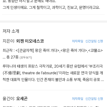
요. 통합만 하지 말고 분해도 해야죠.
그게 인생이에요. 그게 철학이고, 과학이고, 진보고, 문명이라고요.
저자 소개
지은이:
외젠 이오네스코
저자파일
신간알림 신청
최근작 :
<[큰글자책] 왕은 죽어 가다>
,
<왕은 죽어 가다>
,
<코뿔소>
… 총 27종
(모두보기)
루마니아 태생의 프랑스 극작가로, 20세기 중반 유럽에서 ‘부조리극
(不條理劇, theatre de l’absurde)’이라는 새로운 연극 양식을 개
척한 대표적 인물이다. 인간 존재의 불안과 소통 부재, 죽음의 공포 등
을 극도로 단순화된 구조와 반복, 언어 파괴를 통해 표현하며, 전통적
인 희곡 형식에 도전했다. 대표작으로는 《대머리 여가수》, 《수업》,
옮긴이:
오세곤
저자파일
신간알림 신청
《의자들》, 《코뿔소》, 《의무의 희생자》, 《왕은 죽어 가다》 등이 있으
며, 이 중 ‘베랑제’라는 인물이 중심이 되는 연작은 그의 철학적 사유