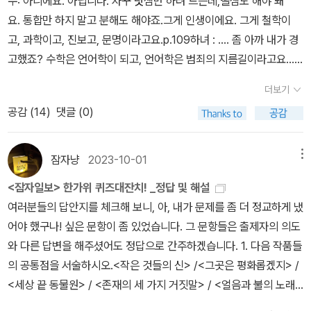
수: 아니에요. 아닙니다. 자꾸 덧셈만 하려 드는데,뺄셈도 해야 돼
알 수 없는 정렬에 휩싸인 끝에 학생을 식칼로 살해하고 만다. 인간 사
요. 통합만 하지 말고 분해도 해야죠.그게 인생이에요. 그게 철학이
이의 의사소통이 불가능한 상황이 결국 살인으로 귀결되고 만다.<의
고, 과학이고, 진보고, 문명이라고요.p.109하녀 : .... 좀 아까 내가 경
자> 역시 난해하기 짝이 없다. 90세가 넘은 노인과 노파가 눈에 보이
고했죠? 수학은 언어학이 되고, 언어학은 범죄의 지름길이라고요......
지 않는 손님들을 계속 맞이한다. 노인은 자신의 사상을 대변해 줄 변
- P69
사를 기다린다. 마침내 황제마저 노인을 방문하자 노인은 감격한다.
더보기
하지만 노인과 노파는 별안간 자살하고 그토록 기다리던 변사는 벙어
공감 (
14
)
댓글 (0)
리처럼 웅얼대다가 칠판에 백묵으로 글씨를 쓰는데 그나마도 '안녕'이
라는 의미를 짐작할 수 있을 뿐이다. 책은 각주로 넘쳐나고, 그 각주의
대부분은 원작을 어떻게 한국어로 바꿀 것인지 고민한 번역자 오세곤
잠자냥
2023-10-01
메뉴
의 흔적이다. 오세곤은 최대한 충실한 번역을 위해 영문 번역판과도
<잠자일보> 한가위 퀴즈대잔치! _정답 및 해설
비교하며 적절한 한국어 번역에 골몰하나, 실제 이 연극이 한국에서
여러분들의 답안지를 체크해 보니, 아, 내가 문제를 좀 더 정교하게 냈
상영될 때 프랑스어 원작의 미묘함을 관객에게 적절히 전달할 수 있
어야 했구나! 싶은 문항이 좀 있었습니다. 그 문항들은 출제자의 의도
을지는 매우 의문이다. 언어의 부조리함을 전달하기 위해 상당부분
와 다른 답변을 해주셨어도 정답으로 간주하겠습니다. 1. 다음 작품들
의역이 불가할 것이다.현실의 부조리를 보여주고 그것을 통해 현실의
의 공통점을 서술하시오.<작은 것들의 신> /<그곳은 평화롭겠지> /
이면을 좀 더 잘 인식할 수 있도록하는 것이 부조리극의 목적이라고
<세상 끝 동물원> / <존재의 세 가지 거짓말> / <얼음과 불의 노래>
했을 때 작가의 역량을 판가름짓는 것은 독자, 혹은 관객이 카타르시
정답: 쌍둥이가 등장하는 소설<작은 것들의 신>: 1960년대 인도의