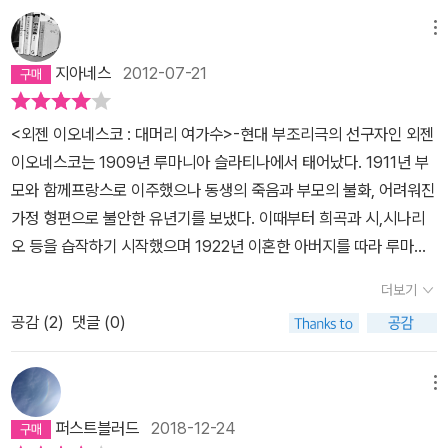
이지 그것에 대해 특정한 반응을 유도하지도 않고, 어떤 대책을 암시
점 더 어려운 개념과 점점더 헛갈리는 예만을 든다.나중엔 본인도 언
하거나 충고하지도 않는다. 따라서 집단적 믿음을 떨쳐버리고 현실을
메뉴
어의 붕괴과정에 도달한다.학생은 아무것도 이해하지 못한다. 선생의
직시하며, 거기서 문제점을 찾아내어 해결하고자 노력하는 과정은 철
언어는 학생의 이해도에 반비례하여 폭력적으로 변해간다. 결국 그는
지아네스
2012-07-21
저히 관객의 몫이다. 외젠 이오네스코의 <대머리 여가수>는 인간
살인이라는 방법으로 자신의 언어를 강제한다. 우리가 토론에서 또는
언어의 부조리함을 이야기한다. 인간은 자신들의 언어를 지극히 합리
일상에서 나타나는 언어의 폭력성과 권위주의는 <수업>이란 작품속
<외젠 이오네스코 : 대머리 여가수>-현대 부조리극의 선구자인 외젠
적이라 믿으며 문화의 축적과 의사소통의 도구로 삼지만, 실제로 그
에서 파멸을 길로 형상화된다. 지식의 정도가 다른 사람간에 또는 직
이오네스코는 1909년 루마니아 슬라티나에서 태어났다. 1911년 부
것은 대단히 비논리적이고 불합리해서 인간의 언어생활은 원초적으
장내 위계가 다른 사람간에 대화에는 늘 힘의 관계가 형성된다. 상대
모와 함께프랑스로 이주했으나 동생의 죽음과 부모의 불화, 어려워진
로 소통이 불가능한 오해의 연속일 뿐이며, 거기서 비롯한 언어의 횡
방 측이 아무리 민주적이며 열린 대화를 입으로 내뱉더라도 궁긍적으
가정 형편으로 불안한 유년기를 보냈다. 이때부터 희곡과 시,시나리
포가 인간들을 핍박하고 있다고 본다. 마틴 부인 풀어진 구두끈을 다
로 대화의 위계는 만들어진다. 그리고 대게 대화가 길어질 수 록 대화
오 등을 습작하기 시작했으며 1922년 이혼한 아버지를 따라 루마니
시 매고 있더군요. 마틴, 스미스, 스미스 부인 세상에! 스미스 딴 사람
는 주입적인 형태로 바뀌어간다. 하지만 대화의 분위기만 좋다면 누
아로 돌아고 부쿠레슈티 대학에서 프랑스 문학을 전공했다. 1938년
이 한 얘기면 안 믿었을 거예요. 마틴 왜요? 다니다 보면 더 이상한 일
더보기
구나 이 위계 관계의 폭력성에 대해 신경쓰지 않는다. 오히려 대화가
박사 학위 논문을 쓰기 위해 프랑스로 건너간 후 전쟁의 불안 속에서
도 많아요. 오늘만 해도 지하철에서 봤는데 어떤 사람이 조용히 앉아
끝나면 열린 토론이었다는 식의 권력상위자의 입을 통한 흡족한 분
공감 (
2
)
댓글 (0)
출판사 교정원으로 생계를 유지하며 틈틈이 첫 번째 희곡<대머리 여
서 신문을 읽더군요. 상식적이고 당연한 일들이 당연하지 않고 희귀
위기로 마무리된다. 이오네스코는 <수업>을 통해 언어와 일상성이
가수>를 완성,무대에 올렸다. 뒤이어 <수업>,<의자>,가 초연되었고
한 일이 되는 것을 통해 우리가 살고 있는 이 세상을 똑바로 보게 해준
가진 폭력성와 커뮤니케이션의 단절에 대해 말한다.그리고 이것이 결
같은 해 희곡집을 출간했다. 1954년 <의자>의 재공연을 계기로 주
메뉴
다. 그뿐 아니라 비논리적인 소통의 부재가 가지고 오는 언어를 통해
코 끝나는 것이 아님을 지속적인 피해자 내지는 순환구조를 통해 말
목받는 극작가로 떠올랐으며 <의무와 희생자>,<자크 혹은 복종>,<
사람들과의 관계와 대화가 단절된 오늘날 우리 사회를 보게 한다. 모
퍼스트블러드
2018-12-24
한다.끝없는 언어의 무의미한 반복은 <대머리 여가수>의 결론에서
그림>등의 희곡을 꾸준히 발표했다.- 루마니아 작가의 작품은 정말