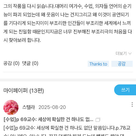
언어생활은 원초적으로 소통이 불가능한 오해의 연속이라는 것이다.
그의 작품을 다시 읽습니다.대머리 여가수, 수업, 의자들 언어의 순기
이는 하버마스의 의사소통행위론에서 다룬 주제와 일면 맥을 같이하
능이 파괴 되었는데 왜 웃음이 나는 건지그리고 왜 이것이 공연되기
고 있다. 실제 희곡을 읽다보면 일면 알 수 없는 말들의 나열에 불과해
를 기다리게 되는지이미 부조리한 인간들이 부조리한 세계에서 느끼
보일 때도 있다. <대머리 여가수>는 시계 종소리와 시간이 전혀 맞지
게 되는 친밀함 때문인지지금은 너무 진부해진 부조리극의 처음을 다
않는 것을 시작으로 부부 사이의 대화가 얼빠진 자들의 그것처럼 빗
시 찾아보려 합니다.
나가기 일쑤이고 소방대장이 풀어놓는 재미있는 이야기는 중언부언
하거나 전혀 재미있지 않은 이야기들이다. 말장난이 이어지더니 문득
더보기
막이 내리는 식이다. 그들은 서로의 말을 이해하지 못하면서도 끊임
공감 (
0
)
댓글 (0)
없이 말을 이어감으로서 의사소통이 전혀 불가능한 상황을 보여준다.
<수업>에서는 박사가 되기 위해 교수를 찾아온 학생 사이에 수업이
이루어지는데 이들의 수업은 그야말로 종잡을 수 없는 양상을 띤다.
쓰기
마이페이퍼 (13편)
초보적인 덧셈과 뺄셈에서 끙끙대다가 철학적인 의미로 발전하려 하
는가 하면 언어학에서는 같은 말을 나열하면서 다른 언어라고 주장하
스텔라
2025-08-20
메뉴
는 식이다. 하녀는 언어학이야 말로 재앙의 지름길이라며 교수에게
[수업]p 69교수: 세상에 확실한 건 하나도 없...
충고하지만 교수는 성적 정렬을 암시하는 분위기 속에서 수업을 계속
[수업]p 69교수: 세상에 확실한 건 하나도 없단 말씀입니다.p.78교
진행한다. 학생은 언어학 수업이 계속될수록 고통을 호소하고 교수는