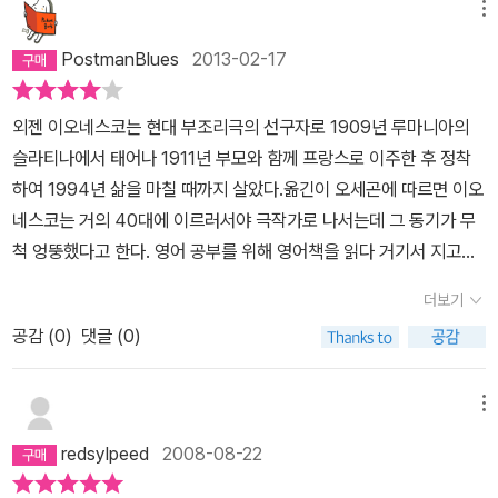
실하니까. 한 마디로 말해, 뭐가 뭔지 종잡을 수 없는 인물들의 밑도
메뉴
끝도 없는 대사들만 계속 되다 끝난다는 얘기지. 아무리 반 연극 기법
PostmanBlues
2013-02-17
이라고 해도, 무슨 내용인지 정도는 알 수 있게 해야 되는 거 아닌가?
솔직히 어느 정도는 작품 해설이 궁금해, 인내심을 가지고 끝까지 읽
외젠 이오네스코는 현대 부조리극의 선구자로 1909년 루마니아의
었다고도 할 수 있다. 뭐 작품 해설을 읽어도, 그닥 공감되지는 않더라
슬라티나에서 태어나 1911년 부모와 함께 프랑스로 이주한 후 정착
만. 울 신랑 표현을 좀 빌리자면, 이건 부조리극의 '삭힌 홍어' 같은 작
하여 1994년 삶을 마칠 때까지 살았다.옮긴이 오세곤에 따르면 이오
품인가? 그 맛을 좀 안다는 사람들은 열광하지만, 못 먹는 사람들은
네스코는 거의 40대에 이르러서야 극작가로 나서는데 그 동기가 무
식겁하는. 그렇다면 <수업>이나 <의자> 는, 좀 덜 삭힌 홍어처럼, 나
척 엉뚱했다고 한다. 영어 공부를 위해 영어책을 읽다 거기서 지고의
같은 초보도 대충 그 맛이 뭔지 좀 알 것 같은 느낌이었다. 의사소통의
진리들을 발견하였고, 감격한 나머지 그것을 널리 알리고자 메모해
부재로 인한 인간 관계 단절과, 사람을 죽일 수도 있는 언어의 폭력성,
더보기
놓고 보니 전혀 생명이 없는 죽은 말들에 불과하다는 사실을 발견했
언어의 무의미함 같은 것들을 이야기 하고 싶었구나 하는 작가의 의
공감 (
0
)
댓글 (0)
다는 것이다. 이에 초기 삼부작인 <대머리 여가수(1950년 초연)>,
도 정도는 읽으면서 파악이 됬으니까. 특히 <의자>의 독특한 무대 구
<수업(1951년 초연)>, <의자(1952년 초연)>을 차례로 발표하는
성과 마지막 귀머거리 벙어리 변사의 등장은, 상당히 인상적이고 특
데, 여기서 다룬 것은 인간 언어의 부조리함이었다. 즉 인간은 자신들
메뉴
이했다. 실제 연극 상연을 보고 싶다는 생각이 들 정도로.
의 언어를 지극히 합리적이라 믿으며 문화의 축적과 의사소통의 도구
redsylpeed
2008-08-22
로 삼지만, 실제로 그것은 대단히 비논리적이고 불합리해서 인간의