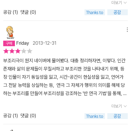
더보기
삶을 인정하고, 때로 삶에 순응한다. 그러다 보면 그 부조리마저 경이
몽환적인 느낌중 한자락이 와닿으면 그게 부조리극이 뜻한 무언가이
년대의 대한민국과 2018년의 대한민국이 연결되는 고리가 곳곳에서
로울 때가 있다. 이 책을 읽었을 때 처럼. 그런 작은 순간이 세상을 긍
자 전부일 수도 있다고 생각한다.ps) 기차는 달리고 복사기는 고장난
공감 (
1
)
댓글 (0)
발견되는 것은 이근삼의 이 희곡이 오늘날까지 살아남아 공연이 되는
정하는 이유다. 이제 덜 억울하다. 그러나 여전히 의문이다. 나는 언어
다... 이런 장난해보면 재밌다. 맷돌은 도는데 TV는 언제 고치냐?
이유일 것이다. 안타깝게도 외젠 이오네스코의 연극에서는 이 정도의
로 완전히 소통할 수 있을까? 작품 속의 인물처럼 아무것도 제대로
감정이 일어나지는 않았다. 그의 연극 속 세계와 내가 속한 세계와는
메뉴
담지 못하는 게 아닐까? 그러나 말이라도 없다면 나는 무엇으로 다른
시간과 장소와 언어의 간극이 있고, 그 간극만큼 거리가 느껴졌다. 프
Friday
2013-12-31
사람을 이해할 수 있을까?
랑스어로는 분명히 급소를 찌르고 재기발랄했을 대사들이 번역과 각
주를 거치다 보니 생동감이 떨어져서 연극 특유의 치고 빠지는 것 같
부조리극이 뭔지 네이버에 물어봤다. 대충 정리하자면, 이렇다. 인간
은 느낌이 부족하고 다소 싱거워졌다. 외젠 이오네스코의 희곡은 아
존재와 삶의 문제들이 무질서하고 부조리한 것을 나타내기 위해, 등
쉽게도 '나에게는 가까이 하기엔 너무 먼 당신'이었다.
장 인물이 자기 동일성을 잃고, 시간-공간이 현실성을 잃고, 언어가
그 전달 능력을 상실하는 등, 연극 그 자체가 행위의 의미를 해체 당
하는 부조리를 만들어 부조리성을 강조하는 '반 연극 기법'을 통해, 관
객에게 '인간은 목적을 가지고 태어난 것이 아니라, 목적없이 세계를
더보기
표류하는 존재'라는 사상을 전파하는 연극. 위 기준에서 보면, <대머
공감 (
1
)
댓글 (0)
리 여가수>는 그 정의에 꼭 들어 맞는 작품이다. 등장 인물이 자기 동
일성을 잃고, 시간-공간이 현실성을 잃고, 언어가 그 전달 능력을 상