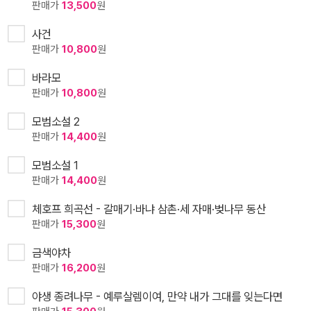
판매가
13,500
원
사건
판매가
10,800
원
바라모
판매가
10,800
원
모범소설 2
판매가
14,400
원
모범소설 1
판매가
14,400
원
체호프 희곡선 - 갈매기·바냐 삼촌·세 자매·벚나무 동산
판매가
15,300
원
금색야차
판매가
16,200
원
야생 종려나무 - 예루살렘이여, 만약 내가 그대를 잊는다면