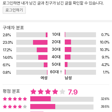
로그인하면 내가 남긴 글과 친구가 남긴 글을 확인할 수 있습니다.
다. 학생은 그것에 맞추려고 노력하지만 교수는 점점 더 폭력적으로
학생을 몰아세우고, 자기 성에 차지 않는 학생을 결국 칼로 살해하게
로그인하기
된다. 학생의 자발성과 창의력을 말살하는 교육 제도에 대한 비판은
여러 문학작품에서 볼 수 있지만 「수업」은 말 그대로 선생이 학생을
구매자 분포
죽이는 충격적인 결말을 보여줌으로써 그 비판의 강도를 더하고 있
10대
0.7%
2.8%
다. 나아가 현대 사회의 제도 권력이 본질적으로 억압과 폭력의 장치
20대
10.0%
23.0%
에 불과하다는 메시지를 던진다. 「의자」는 외딴 섬에서 살아가는 노부
30대
10.3%
17.2%
부가 관객에게는 보이지 않는 손님들을 맞아 한바탕 잔치를 여는 소
40대
9.1%
14.6%
동을 그린다. 지나간 인생을 돌아보며 회의와 체념에 빠진 노부부는
50대
4.2%
6.1%
귀부인, 기자, 대령, 심지어는 황제까지 자기를 찾아온 것에 감격스러
60대
1.1%
0.8%
워하고 그 방문으로 자신들의 존재가 증명된 지금, 지난 세월이 헛되
여성
남성
지 않았다고 행복해 한다. 그러나 관객들이 볼 수 있는 것은 무대를 점
차 채워나가는 빈 의자들과 노부부의 독백뿐이다. 노인은 수십 년 동
7.9
평점 분포
안 간직해 온, 세상을 향한 메시지를 발표할 때가 되었다며 마지막 손
32.6%
님인 변사를 기다리지만, 도착한 변사는 말을 하지 못하는 벙어리다.
39.5%
노부부는 결국 절망감에 “황제 폐하 만세!”를 외치며 창문으로 뛰어