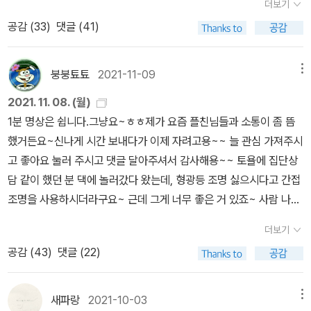
스를 느낄 정도의 반응을 끌어내는 것이라고 생각한다. 부조리를 보
더보기
케랄라를 배경으로 하는 이 작품은 한 집안에서 일어난 평범한 사건
여주고 관객의 반응은 각자에게 맡기는 것은 일류 작가가 아니다. 부
공감 (
33
)
댓글 (41)
들과 비극을 따라가고 있습니다. 특히 이란성 쌍둥이 에스타와 라헬
조리극이지만 관객의 공감을 끌어내는 것이야말로 부조리극 작가가
에 초점을 맞추어 전개되지요. <그곳은 평화롭겠지>는 쌍둥이 형제
골몰해야만 하는 과제라고 생각한다. 그러나 대부분의 부조리극 작가
(헹크와 헬머)의 갈등이 그려지고 <세상 끝 동물원>은 아우슈비츠
붕붕툐툐
2021-11-09
메뉴
들은 이 점을 간과하고 있다. 결국 독자, 혹은 관객은 참을 수 없는 답
강제수용소에서 생체실험을 강요당한 쌍둥이 소녀의 눈을 통해 홀로
답함과 난해함의 바다에 빠져 산소가 부족한 듯한 상황에 내팽겨쳐진
2021. 11. 08. (월)
코스트의 공포와 전쟁의 참혹함을 묘사합니다. 너무나도 유명한 <존
후 스스로의 이해력 부족을 탄하기 십상이다. http://blog.naver.c
1분 명상은 쉽니다.그냥요~ㅎㅎ제가 요즘 플친님들과 소통이 좀 뜸
재의 세 가지 거짓말>은 루카스와 클라우스라는 알파벳 순서만 다른
om/rainsky94/80181909343
했거든요~신나게 시간 보내다가 이제 자려고용~~ 늘 관심 가져주시
이름의 쌍둥이 형제가 주인공으로 등장합니다. 끝으로 조지 R. R. 마
고 좋아요 눌러 주시고 댓글 달아주셔서 감사해용~~ 토욜에 집단상
틴의 <얼음과 불의 노래>에는 쌍둥이 남매 세르세이 라니스터와 제
담 같이 했던 분 댁에 놀러갔다 왔는데, 형광등 조명 싫으시다고 간접
이미 라니스터가 등장합니다. 2. 다음 제시어를 보고 떠오르는 문학
조명을 사용하시더라구요~ 근데 그게 너무 좋은 거 있죠~ 사람 나른
작품을 쓰시오스탠리 큐브릭 / 고통 / 움베르토 에코 / 엔리오 모리
해지고, 첨가는 집인데 잠이 솔솔 와서 자고 가고 싶더라구요~ ㅎㅎ
코네 /제레미 아이언스 정답: <롤리타><롤리타>는 스탠리 큐브릭
더보기
혹시 플친님들 중 간접 조명으로 생활하시는 분 계신가요? 저는 지금
감독이 1962년 처음 영화화했으며, 1998년 리메이크 작품에는 제
공감 (
43
)
댓글 (22)
도 작렬하는 형광등 아래서 이 글을 쓰고 있는데, 형광등 끄고 독서용
레미 아이언스가 험버트 역을 맡았습니다. 이때 영화 음악은 엔니오
스탠드 켜면 책 2장 못 읽고 잠으로 떨어지거든요~ 독서가 문제일까
모리코네가 담당했지요. 롤리타의 서류상 이름은 ‘돌로레스(Dolore
요, 조도가 낮아진게 문제일까요?ㅎㅎㅎㅎㅎ그리고 저 요즘 책을 하
새파랑
2021-10-03
메뉴
s)’인데 라틴어 및 스페인어로 ‘고통’이라는 뜻을 갖고 있습니다. 아무