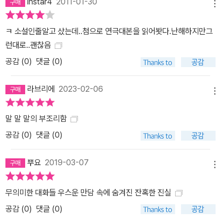
instar4
2011-01-30
메뉴
ㅋ 소설인줄알고 샀는데..첨으로 연극대본을 읽어봣다.난해하지만그
런대로..괜찮음
공감 (
0
)
댓글 (0)
라브리에
2023-02-06
메뉴
말 말 말의 부조리함
공감 (
0
)
댓글 (0)
뿌요
2019-03-07
메뉴
무의미한 대화들 우스운 만담 속에 숨겨진 잔혹한 진실
공감 (
0
)
댓글 (0)