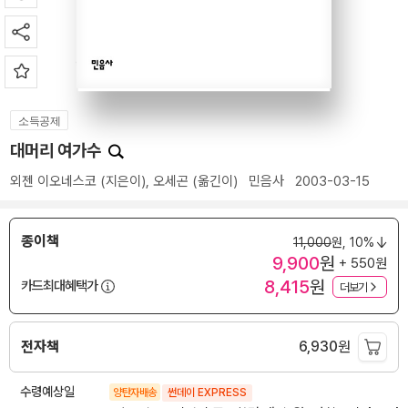
소득공제
대머리 여가수
외젠 이오네스코
(지은이),
오세곤
(옮긴이)
민음사
2003-03-15
종이책
11,000
원,
10%
9,900
원
+ 550원
8,415
원
카드최대혜택가
더보기
전자책
6,930
원
수령예상일
양탄자배송
썬데이 EXPRESS