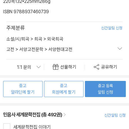
220쪽
132*225mm
286g
ISBN 9788937460739
주제분류
신간알림 신청
소설/시/희곡
>
희곡
>
외국희곡
고전
>
서양고전문학
>
서양현대고전
선물하기
공유하기
중고
중고
중고 등록
알라딘에 팔기
회원에게 팔기
알림 신청
민음사 세계문학전집 (총 492권)
신간알림 신청
세계문학전집 이야기