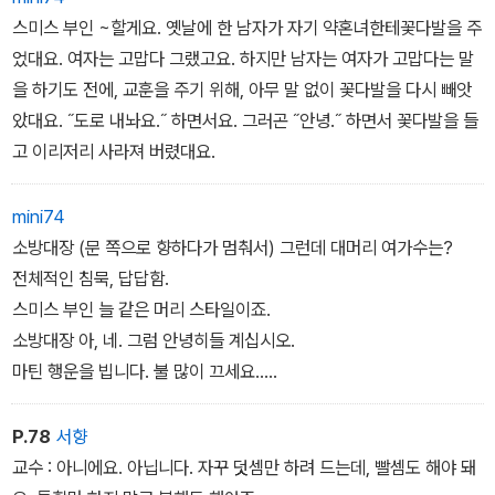
마틴 황소를 훔치느니 달걀을 낳겠소.
스미스 부인 ~할게요. 옛날에 한 남자가 자기 약혼녀한테꽃다발을 주
마틴 부인 (입을 크게 벌리고) 아! 아! 아! 아! 이 좀 갈게놔둬요.
었대요. 여자는 고맙다 그랬고요. 하지만 남자는 여자가 고맙다는 말
스미스 앗, 악어다.
을 하기도 전에, 교훈을 주기 위해, 아무 말 없이 꽃다발을 다시 빼앗
마틴 율리시스 뺨치러 가자.
았대요. ˝도로 내놔요.˝ 하면서요. 그러곤 ˝안녕.˝ 하면서 꽃다발을 들
스미스 난 옥수수밭 오두막에 살겠소,
고 이리저리 사라져 버렸대요.
마틴 옥수수밭 옥수수에 오이가 아니라 옥수수가 열려요.
옥수수밭 옥수수에 오이가 아니라 옥수수가 열려요.
mini74
옥수수밭 옥수수에 오이가 아니라 옥수수가 열려요.
소방대장 (문 쪽으로 향하다가 멈춰서) 그런데 대머리 여가수는?
스미스 부인 기린은 귀가 있는데, 귀는 기린이 없지.
전체적인 침묵, 답답함.
마틴 부인 내 팔 건들지 마.
스미스 부인 늘 같은 머리 스타일이죠.
마틴 팔 좀 흔들지 마.
소방대장 아, 네. 그럼 안녕히들 계십시오.
마틴 행운을 빕니다. 불 많이 끄세요..
소방대장 네, 그래야죠. 모든 이들을 위해서.
P.78
서향
교수 : 아니에요. 아닙니다. 자꾸 덧셈만 하려 드는데, 빨셈도 해야 돼