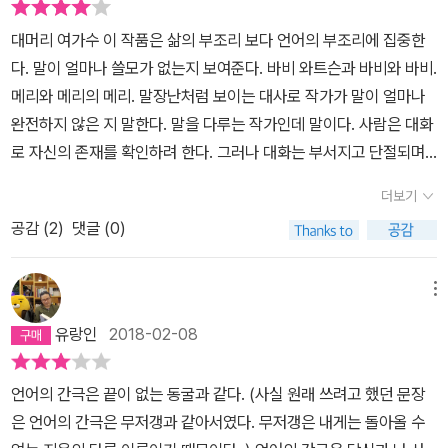
두가 무언가를 말하고 있지만 그것이 무엇을 말하는지 모르며, 어떤
두드러지는데 마치 뱀꼬리를 물고 도는 뱀을 연상시킨다. <대머리 여
낮설었다. 원래도 희곡 장르를 좋아하지 않아 읽기를 꺼리는데 이 작
상황속에서 이루어지는 대화인지도 알 수가 없다. 자신의 뜻대로 자
대머리 여가수 이 작품은 삶의 부조리 보다 언어의 부조리에 집중한
가수>의 경우 등장인물 6명은 한 공간에 있으면서도 단절된 인물들
품에서 내가 무엇을 어떻게 봐야하는것인지 마냥 헤매이던 시간들이
신의 입장에서만 이야기하고 들으려고 하지 않는다. 말에 대한 힘과
다. 말이 얼마나 쓸모가 없는지 보여준다. 바비 와트슨과 바비와 바비.
이다. 이들의 단절은- 다른 상황의 정보가 전혀 주어져 있지 않은 상
었고 수월치 않은 희곡을 소화하려 애쓰는 시간이기도 했다. 말 말 말
책임은 점점 약해지고 있다. 정치가들의 선거공략은 당연히 지켜지지
메리와 메리의 메리. 말장난처럼 보이는 대사로 작가가 말이 얼마나
황이므로 -언어가 가진 본질적인 한계때문이다. 마틴부부의 대화는
~ 의미없이 이어지는 대화, 툭 끊기는 대화, 등장인물의 마음을 짐작
않고, 세대 간의 불통으로 인한 갈등, 경청하지 않는 분위기, 자신의
완전하지 않은 지 말한다. 말을 다루는 작가인데 말이다. 사람은 대화
마치 코미디의 한 장면을 보는 듯 하다. 이들은 서로의 공통점을 하나
할 수 없어 안개 속을 거닐듯 글자만 읽은듯하다. 외젠 이오네스코의
말만 듣기를 바라는 기성세대와 자신들의 입장을 이야기하지 않고 포
로 자신의 존재를 확인하려 한다. 그러나 대화는 부서지고 단절되며
씩 찾아나가며 서로의 존재를 확인한다.그들이 수많은 다른 기억을
<대머리 여가수>는 총 3편의 희곡이 실려있다. 작가의 첫 번째 희곡
기해 버리는 젊은 세대 등 언어로 소통할 수 있다는 우리의 확신은 깨
무시된다. 언어가 얼마나 허무하고 가치가 없는지 보여준다. 따라서
조합해 그들간의 관계를 인식한게 고작 서로 부부였다는 식이다. 일
인 동시에 여기저기서 총알이 난무한 전쟁터를 보듯 등장인물 모두가
더보기
어지고 말았다. 우리는 무엇을 말하고 듣고 있는가? 언어로 이루어진
이런 완전하지 못한 수단으로 소통하는 인간도 부조리하다. 작품은
상의 대화란 것이 무의미한 음절의 남발이고 고작해야 하나마나한 이
서로 다른 대화를 이어간다. 이 책의 제목은 어디에서 기인한것일까?
우리의 문화 속에서 부조리를 조리로 바꾸고 진짜 소통할 수 있는 길
공감 (
2
)
댓글 (0)
‘영국적인 삶’의 모습을 강조한다. 신사적이고 올바를 것만 같은 그 삶
야기들의 병렬연결임을 작가는 말한다. 생각해보면 우리가 타인과의
정말 궁금하다. 스미스와 스미스 부인, 마틴과 마틴 부인,소방대장의
은 무엇인지 묻고 또 묻게 된다. 전원 그쪽 아냐. 이쪽이야. 그쪽 아
은 거짓되고 허무하다.수업 이 작가분, 수미쌍관을 많이 좋아하신다.
관계에서 나누는 대화의 대부분은 무의미한 말들이다. 사실 그런 말
중구난방 대화와 하녀 매리의 독백 혹은 해설. 이 모든 대화와 해설에
냐. 이쪽이야. 그쪽 아냐. 이쪽이 야. 그쪽 아냐. 이쪽이야. 그쪽 아냐.
공부깨나 하신 분이다. 그런데 이런 분이 이렇게 말을 부정하는 작품
들이 분위기를 돈독하게 하고 관계의 유연성을 만드는 것은 사실이
메뉴
도 불구하고 대머리 여가수 혹은 노래하는 클럽이나 미루어 짐작할
이쪽이야. 그쪽 아냐. 이쪽이야!
을 쓰다니! 이렇게 언어학이 위험합니다. 여러분. 자칫하면 사람이 죽
다. 하지만 무의미한 단어의 나열이 많다는 것을 인정하는 것과 그것
수 있는 상황이 전혀 암시되지 않은 상황에서 소방대장이 한마디 툭
유랑인
2018-02-08
습니다. 작가가 이 작품으로 말하고자 하는 바는 뭘 까? 지식인의 타
의 의미성을 따지는 것은 별개의 일이다.그러므로 이오네스코의 일상
~ 던지듯 내뱉은 말 . ' 그런데 대머리 여가수는? ' 54p 그리고 이어
락이나 위선? 그 정도에 멈춘 것은 아닌 것 같다. 일부러 언어학 수업
적 언어에 대한 풍자와 단절성에 대한 지적은 돌아볼 만한 이야기이
진 침묵, 답답함.... 어디서 갑자기 튀어나온 것일까 생각해보지만 소
언어의 간극은 끝이 없는 동굴과 같다. (사실 원래 쓰려고 했던 문장
을 하다가 살인까지 이어지는 구성을 선택했으니. 언어가 얼마나 위
다.마지막으로 실려있는 작품은 <의자>이다. 극으로 볼 경우를 상정
방대장의 언급 이전과 이후를 살펴보면 이해못할것도 없을듯하다. 스
은 언어의 간극은 무저갱과 같아서였다. 무저갱은 내게는 돌아올 수
험한지 말하고 싶었던 것 같다. 그런데 나는 읽노라니 “머리가... 아파
해볼때 가장 흥미있지 않을까하는 작품이다. 등장인물은 단지 3명이
미스와 스미스 부인, 마틴과 마틴 부인의 대화는 일관성이 없고 전혀