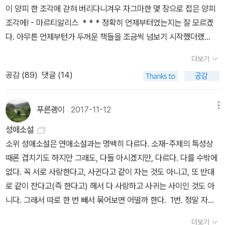
였던 1300년에 공직에 선출되어 공적활동을 시작했고, 능력을 인정
들만의 왕국을 만들어갔다. 집착인지 오만인지는 몰라도, 우리가 원
편으로 맞아들이고, 남편의 아저씨들이 재산을 되찾아 다시 지체 높
다.˝ 검사가 사형을 구형하며 말했다. ˝의심하지 않은 죄, 생각하지 않
>도 독서목록에 올릴 만하다.<데카메론>은 열흘간 10명의 화자가
받아 피렌체 최고위원이 되었다. 그런데 1302년에 교황을 배후지지
한다면 어떤 방식으로든 이런 상황에서 빠져나갈 수 있다고 착각하지
은 신분으로 돌아가도록 돕는다.두 번째 날 네 번째 이야기파산한 란
은 죄, 그리고 행동하지 않은 죄 . . . 그것이 피고의 진짜 죄다.˝ 미국
들려주는 100편의 이야기로 구성되어 있다. 그에 맞추기 위해 나도
세력으로 둔 정적에 의해 피렌체에서 추방당했다. 이후 사망할 때까
않기 위해서, 많은 사람들이 앞서 그랬고 그러듯이 이 지역에서 빠져
돌포 루폴로는 해적이 되었다가 제노바인들에게 붙잡힌다. 그런데 그
‘뉴요크‘ 특판원으로 참관한 방청석의 여성 정치철학자 한나 아렌트
열흘간 읽으며 소감을 남기려 한다(작품에서는 평일만 계산하기에 날
지 19년 동안 고향으로 돌아가지 못하고 식객으로 망명생활을 한 셈
나가는 것이 가장 좋다고 생각합니다.(p23)... 그곳에서 이성의 경계
들이 탄 배가 난파하는 바람에 그는 값진 보석이 든 궤짝을 타고 도망
가 말했다. ˝자기 생각 없이 남의 생각대로 산 것과 타인의 고통에 대
짜로는 두주간이다). ‘코로나 시절의 독서‘라고나 할까. 강의경력으로
더보기
이다. 단테의 삶을 따라간 이 책 중에서 내가 눈여겨보았던 부분이 단
를 넘지 않는 범위 내에서 우리가 추구할 수 있는 기쁨과 즐거움, 쾌락
친다. 그리고 코르푸에서 어느 아낙네의 도움을 받아 부자가 되어 집
해 무관심한 것이 가장 큰 죄다.˝ 이날, 프리모 레비는 아이히만의 재
치면 24년차에 이런 일도 겪는구나 싶다...
공감 (
89
)
댓글 (14)
테가 말년에 ‘말라리아’로 사망했다는 대목이었다. 마지막에 라벤나
을 맛보자는 것이지요. _ 조반니 보카치오, <데카메론 1> , p24/33
으로 돌아간다.두 번째 날 다섯 번째 이야기페루자의 안드레우초는
판에 참관하려다 끝내 가지 않고, 혼자 조용히 이 시를 썼다. 날마다
라는 도시의 외교사절단으로 베네치아에 파견을 나갔다가 말라리아
5 유쾌한 10일간의 이야기와 함께 하면서 그들은 죽음의 공포로부터
말을 사러 나폴리에 갔다가 하룻밤 사이에 세 차례나 큰 봉변을 당하
누군가가 죽어 나가는 ˝도축장 같은 수용소˝에서 스물네 살 청년 프리
에 걸려 1321년에 56세에 사망한 것으로 나온다. 우리가 읽고 있
벗어날 수 있었다. 이러한 자신감은 그들을 다시 현실로 돌아갈 수 있
지만, 세 번 모두 잘 피하고 루비 반지를 손에 넣어 집으로 돌아온다.
모 레비는 살아남기 위한 한 방책으로 독서를 게을리하지 않았다고
푸른괭이
2017-11-12
메뉴
는 단테의 《신곡》이나 철학서 《향연》과 같은 저서는 그가 망명생활
는 여유를 주었지만, 이러한 여유의 끝이 어땠는가는 분명치 않다. 개
두 번째 날 여섯 번째 이야기두 아들을 잃어버린 베리톨라 부인은 어
한다. 그가 읽은 책들은 주로 고전이었고, 책을 읽은 후에는 동료들과
성애소설
중에 본격적으로 작업한 결과물이었다. 그가 말라리아에 걸려 일찍
인적으로 <페스트>와 같은 지옥도와 같은 현실이 눈 앞에 펼쳐진다
느 섬에서 사슴 두 마리를 키우며 살다가 루니지아나로 간다. 그곳에
이야기를 나누며 하루하루의 삶을 되새기고 존재의 의미를 물었다고
소위 성애소설은 연애소설과는 명백히 다르다. 소재-주제의 특성상
사망하지 않았으면 피렌체로 교황의 ‘사면’을 받아 귀향할 수 있었을
면, 10일간의 천상생활이 가져다 준 여유는 하룻만에 날라가지 않았
서 아들 중 하나가 베리톨라 부인이 모시는 주인의 하인으로 들어왔
한다. 그 참담한 죽음의 수용소에서 그리 꼿꼿이 살 수 있는 이가 몇이
때론 겹치기도 하지만 그래도, 다들 아시겠지만, 다르다. 다를 수밖에
까? 그리고 단테가 만약 더 오래 살았다면, 그를 흠모하고 존경하던
을까. 그들의 여유는 언제까지나 죽음의 파도로부터 자유로운 곳에서
다가 주인의 딸과 사랑에 빠져 감옥에 갖힌다. 시칠리아가 샤를 왕에
나 있었을까.그리스로마신화 단테의 신곡 호머의 일리아스와 오디세
없다. 꼭 서로 사랑한다고, 사귄다고 같이 자는 것도 아니고, 또 반대
조반니 보카치오를 만나 교류하며 더 풍성한 작품들을 세상에 내놓지
나온 것이었을테니까. 인간의 지혜란 단순히 지나간 것들을 기억하거
대항하여 폭동을 일으켰을 때, 감옥에 갇혀 있던 이 하인이 베리톨라
이 보카치오의 데카메론 소포클레스의 오이디푸스왕 루소의 참회
로 같이 잔다고(즉 한다고) 해서 다 사랑하고 사귀는 사이인 것도 아
않았을까 생각해본다. 우리에게 《데카메론》으로 잘 알려진 그 보카치
나 현재를 아는 것에 그치지 않습니다. 인간에게 있어 최고의 지혜로
부인의 아들임이 밝혀져 주인의 딸과 결혼한다. 그리도 다른 아들도
록 캄파넬라의 태양의 나라
니다. 그래서 따로 한 번 빼서 묶어보면 어떨까 한다. 1번. 정말 자신
오다. 그 역시 피렌체(이탈리아 중부) 인근 체르탈도라는 곳에서 상인
평가되는 것은 과거와 현재를 앎으로써 미래를 내다보는 것이라고 현
만나게 되어 모두 높은 지위로 돌아온다.두 번째 날 일곱 번째 이야기
없는데 <데카메론>이 아니었나 싶다. 더 정확히, 이 책에 그런 이야
의 아들로 태어났다고 하니, 유명한 단테의 이야기를 어려서부터 들
자들은 말합니다. 아시다시피 그 무서운 흑사병의 계절이 시작된 뒤
바빌론의 술탄이 자기 딸을 알가르베의 왕과 결혼시키려 떠나보낸다.
더보기