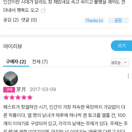
인간이란 시대가 달라도 참 재밌네요.속고 속이고 불행을 겪어도 견
야기가 끝나면 춤과 노래로 하루를 마무리한다. 보름째 되는 날 그들
뎌내서 행복도 오고
은 각자가 떠나온 곳으로 돌아간다. 보카치오는 유럽 전역에 퍼진 페
공감 (
2
)
댓글 (0)
스트로 부모와 친구들을 비롯한 수많은 사람들이 죽어 가는 것을 직
접 목격하고 그 이듬해부터 사 년 동안 『데카메론』을 집필했다. 그런
데 여기 담긴 이야기들은 그러한 재앙을 경험한 후에 쓴 것이라고 생
각하기 어려울 만큼 대체로 쾌활하고 낙천적이며 성적인 태도나 언사
쓰기
마이리뷰
를 표현하는 데 있어서도 거침이 없다. 죽음의 공포와 혼란 속에 신 중
심의 중세적 가치들과 엄숙주의가 무너지는 상황이 오히려 보카치오
구매자 (2)
전체 (7)
로 하여금 무력한 이상이나 종교에서 눈을 돌려 생동하는 인간의 삶
과 욕망을 직시하게 한 것이다. 보카치오는 『데카메론』에서 고매한
메뉴
이상과 도덕으로 독자를 교화하려 들지 않는다. 중세의 절대적 가치
芽月
2017-03-09
를 상징하는 수도사가 꾀를 써서 부녀자와 정분을 통하고, 하인이 주
인을, 아내가 남편을 재기발랄하게 놀려 먹으며 악인이 성자로 둔갑
페스트가 창궐하던 시기, 인간의 가장 저속한 욕망까지 가감없이 다
하기도 하지만, 이를 두고 도덕적 잣대를 들이대며 비난하거나 옮고
른 작품이다. 열 명의 남녀가 하루에 하나씩 한 토크를 열흘 간, 100
그름을 평가하지 않는다. 그저 화자들의 입을 빌려 이런 이야기들을
개의 이야기로 구성되어 있고, 각각의 날에는 주제가 있다. 주제는 주
전하고 서로 의견을 주고받으며 웃고 즐긴다. 실제로 선악이 뚜렷하
로 性에 관한 이야기이며, 마지막 날 이야기는 '관용'을 다루고 있다.