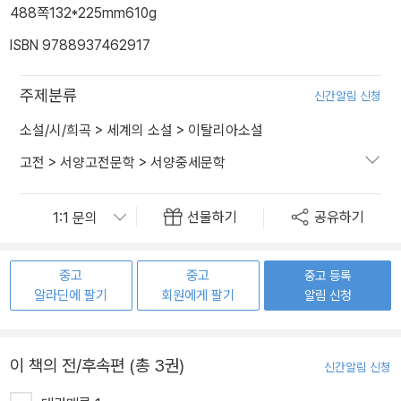
488쪽
132*225mm
610g
ISBN 9788937462917
주제분류
신간알림 신청
소설/시/희곡
>
세계의 소설
>
이탈리아소설
고전
>
서양고전문학
>
서양중세문학
선물하기
공유하기
중고
중고
중고 등록
알라딘에 팔기
회원에게 팔기
알림 신청
이 책의 전/후속편 (총 3권)
신간알림 신청