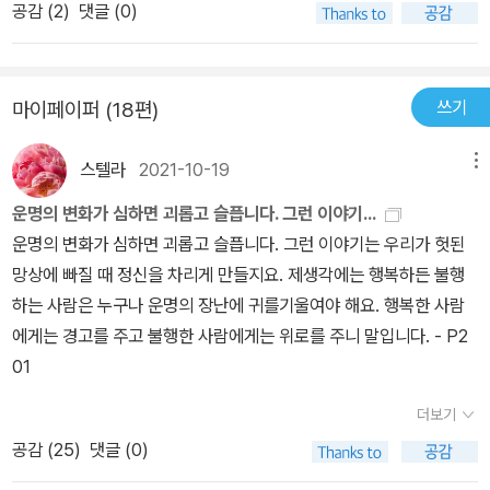
공감 (
2
)
댓글 (0)
의 이상과 전형적 이념이 부재하는 상태가 우리를 둘러싼, 우리가 살
홉 점의 초상으로 구성되었으며 이 초상화의 주인공은 세 명의 피렌
고 난 지금 이것이 얼마나 기막히게 들어맞는 컨셉인지 깨닫게 되었
아가는 현실이라는 깨달음이다.(「작품 해설」 중에서) 『데카메론』 속
체 군 지휘관(파리나타 델리 우베르티, 피포 스파노, 니콜로 아치아이
다.부패한 정신은 결코 언어를 건전하게 이해하지 못합니다. 고상한
이야기들은 대부분 가볍고 밝고 재미있다. 속된 말로 화끈하다 할 만
우올리), 세 명의 여성 명사들(쿠마이의 시빌레, 에스더 여왕, 토미리
언어가 부패한 정신과 어울리지 않듯, 고상하지 않은 언어가 건전한
큼 무람없고 야한 이야기도 있지만, 민망하거나 불쾌한 느낌은 들지
쓰기
마이페이퍼 (18편)
스 여왕), 세 명의 토스카나 시인(단테 알리기에리, 프란체스코 페트
정신을 더럽히지도 못합니다. 그건 마치 햇빛과 진흙 또는 하늘의 아
않는다. 오히려 고상한 독서 중에는 대개 억누르게 되는 인간 본연의
라르카, 조반니 보카치오)이라고 한다. ‘데카메론’의 저자인 이탈리아
름다움과 땅의 추악함의 관계와 같습니다.
자유로운 욕망을 유쾌한 웃음으로 분출하게 한다. 현실에서 동떨어진
스텔라
2021-10-19
메뉴
의 시인 겸 학자였던 보카치오는 이 프레스코 연작 중 맨 마지막에 위
이상론을 펼치는 대신 어디로 튈지 모르는 삶의 진면목, 꽃밭과 진창
치하고 있으며, 가죽 표지로 된 책을 들고 옆에 있는 페트라르카를 쳐
운명의 변화가 심하면 괴롭고 슬픕니다. 그런 이야기...
이 뒤엉킨 인간 세상의 참모습을 있는 그대로 담아내려 했다는 점에
다보고 있는 모습으로 재현되었다고 한다. 실제로 페트라르카와 꾸준
운명의 변화가 심하면 괴롭고 슬픕니다. 그런 이야기는 우리가 헛된
서 『데카메론』은 근대 소설의 선구적 작품이라고 할 수 있다. ■ 새 시
히 교류했고 평생 단테를 존경했다고 이 책의 표지 바로 뒤의 책날개
망상에 빠질 때 정신을 차리게 만들지요. 제생각에는 행복하든 불행
대를 이끄는 대담하고 파격적인 산문 문학의 탄생 『데카메론』은 단테
에 설명되어 있는 그의 삶을 충실히 반영한 작품인 것 같다. 이 작품의
하는 사람은 누구나 운명의 장난에 귀를기울여야 해요. 행복한 사람
의 『신곡(神曲)』에 비견되어 ‘인곡(人曲)’으로 불릴 만큼 단테의 영
엄숙한 인물들은 관람자들에게 르네상스 인간이 원했던 자질(육체적
에게는 경고를 주고 불행한 사람에게는 위로를 주니 말입니다. - P2
향이 두드러진다. 『데카메론』이 100편의 이야기로 이루어진 것은
힘, 도덕적 미덕, 날카로운 지성)을 보여준다고 하며, 벽기둥으로 구
01
『신곡』이 100곡으로 이루어진 것과 무관하지 않다. 단테가 대중에게
별된 대리석 니치 안에 들어가 있는 각 인물들은 마치 살아있는 인물
다가가기 위해 라틴어 대신 이탈리아 속어를 사용해 『신곡』을 쓴 것
더보기
상처럼 모두 서로를 쳐다보고 손짓을 하는 것처럼 보인다고 한다. 천
처럼 보카치오도 이탈리아 속어로 『데카메론』을 썼으며, 『신곡』의 표
장과 벽의 정교한 건축 장식이 돋보인다고 하는데 이런 작품을 실제
공감 (
25
)
댓글 (0)
현을 그대로 가져오기도 했다. 『데카메론』에서 특히 두드러지는 작가
로 본다면 어떤 느낌일까, 그리고 이 작품은 1449년에 의뢰되었다고