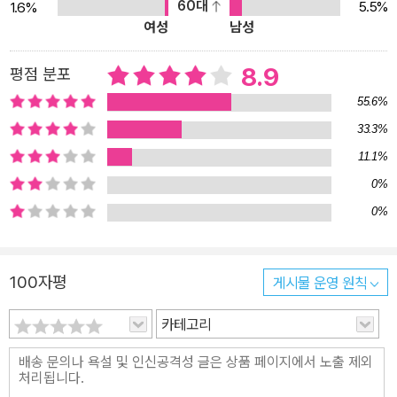
60대
5.5%
1.6%
탈리아 민중어의 의미나 보카치오가 임의로 비틀어 놓은 어휘들을 제
여성
남성
대로 이해하지 못해 영문판에 의존해 중역한 책들이 대부분이었다.
이번 민음사 세계문학전집의 『데카메론』은 평생 보카치오와 『데카메
8.9
평점 분포
론』을 연구한 이탈리아 문헌학자 비토레 브란카가 감수한 1980년 에
55.6%
이나우디사(社) 판을 저본으로 삼아 부산외대 이탈리아어과의 박상
33.3%
진 교수가 완역한 것이다. 박상진 교수는 이미 단테의 『신곡』을 필독
11.1%
서에서 애독서로, 오늘의 독자가 읽기 쉽게 완역한 것으로 잘 알려진
역자이다. 그는 『데카메론』의 가장 큰 특징인 구어체, 특히 각 화자의
0%
성별이나 성향이 다른 구어체를 살려 번역하려 했으며, 민중어의 말
0%
맛과 그 안에 담긴 풍자와 위트, 아울러 고어체의 특징까지 살리려고
애썼다. 또한 역사적 배경이나 동시대 작품들과의 관계 등에 대해 상
100자평
게시물 운영 원칙
세한 역주를 달아 독자가 이 작품을 구체적이고 생생한 역사적 산물
로서 이해하고 적절한 그림을 그려 볼 수 있게 했다. 더욱이 이탈리아
카테고리
어와 함께 비교문학을 강의하는 그는 보카치오와 단테, 『데카메론』과
『신곡』의 관계에 관한 주석을 풍부하게 제공해 ‘인곡’으로서의 『데카
메론』에 깊이 있게 접근할 수 있게 했다. 또 민음사판 『데카메론』에는