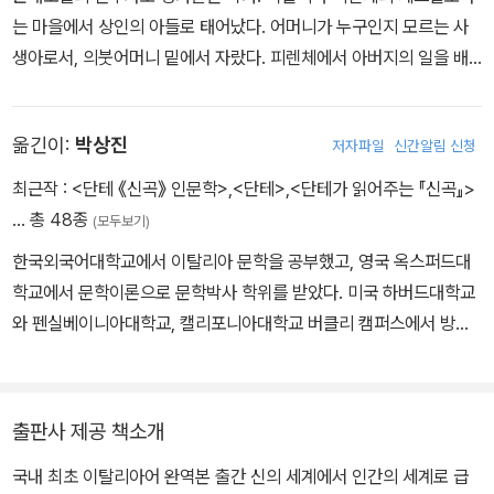
는 마을에서 상인의 아들로 태어났다. 어머니가 누구인지 모르는 사
생아로서, 의붓어머니 밑에서 자랐다. 피렌체에서 아버지의 일을 배
우면서 기초 교육을 받았다. 14세 때에 장사를 배우기 위해 나폴리로
보내졌지만 시간만 허비했다. 다시 6년간 법학을 공부했으나 별 성과
옮긴이:
박상진
저자파일
신간알림 신청
는 없었다. 대신 문학에 심취해 열심히 독학을 했다. 르네상스가 한창
이던 당시 나폴리에서 여러 모임에 참여하고 친구를 사귀고 고전문학
최근작 :
<단테 《신곡》 인문학>
,
<단테>
,
<단테가 읽어주는 『신곡』>
에 눈을 떴다. 1340년 나폴리에 흑사병(페스트)이 돌자 병을 피해 다
… 총 48종
(모두보기)
음해 초 피렌체로 돌아왔다. 그러던 중 1348년 피렌체에 흑사병이
한국외국어대학교에서 이탈리아 문학을 공부했고, 영국 옥스퍼드대
퍼지고 시민 중 4분의 3이 죽어갔다. 보카치오는 이 정황을 대표작
학교에서 문학이론으로 문학박사 학위를 받았다. 미국 하버드대학교
『데카메론』에서 묘사했다. 『데카메론』은 1349년경부터 집필을 시작
와 펜실베이니아대학교, 캘리포니아대학교 버클리 캠퍼스에서 방문
해 1353년에 완성했다. 이 작품은 당시 문단으로부터 냉담한 평가를
교수로 단테와 비교문학을 연구했다. 부산외국어대학교에서 이탈리
받았지만, 일반인 사이에서는 엄청난 인기를 끌어 길거리에서 이야기
아 문학과 세계문학, 르네상스 예술 등을 가르쳤으며, 현재 작가와 번
꾼들이 사람들을 모아놓고 들려줄 정도였으며, 해외 여러 나라에까지
역가로 활동한다. 오랫동안 인문학과 비교문학의 기반 위에서 단테에
소개되었다. 이런 그의 재능과 학식 덕분에 높은 평가를 받아 시정부
출판사 제공 책소개
관해 글을 썼으며, 그 업적을 인정받아 2020년 이탈리아에서 제47
의 사절이 되어 교황이나 지방 영주 등을 만나러 여러 곳을 돌아다녔
국내 최초 이탈리아어 완역본 출간 신의 세계에서 인간의 세계로 급
회 플라이아노 학술상을 수상했다. 《이탈리아 문학사》, 《비동일화의
다. 한편 1350년에는 밀라노에서 계관시인이자 인문주의자로 유명