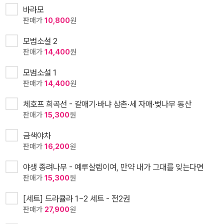
바라모
판매가
10,800
원
모범소설 2
판매가
14,400
원
모범소설 1
판매가
14,400
원
체호프 희곡선 - 갈매기·바냐 삼촌·세 자매·벚나무 동산
판매가
15,300
원
금색야차
판매가
16,200
원
야생 종려나무 - 예루살렘이여, 만약 내가 그대를 잊는다면
판매가
15,300
원
[세트] 드라큘라 1~2 세트 - 전2권
판매가
27,900
원