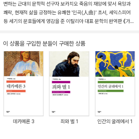
변하는 근대의 문학적 선구자 보카치오 죽음의 재앙에 맞서 욕망과
지평: 문학의 보편성과 한국문학》, 《열림의 이론과 실제》, 《지중해
한 페트라르카를 만나 이후 죽을 때까지 깊은 교류를 나누었다. 그 후
쾌락, 현재적 삶을 긍정하는 유쾌한 '인곡(人曲)' 초서, 셰익스피어
학》, 《사랑의 지성: 단테의 세계, 언어, 얼굴》, 《단테가 읽어주는 ‘신
노령과 빈곤, 질병에 시달린 나머지 고향으로 돌아가 지내던 중 1374
등 세기의 문호들에게 영감을 준 이탈리아 대표 문학의 완역판 《가디
곡’》 , 《단테: 궁극의 구원을 향한 여행》, 《단테 ‘신곡’ 연구》, 《단테를
년 페트라르카의 죽음에 큰 충격을 받았으며 그로부터 얼마 뒤 생애
언》 선정 100대 도서 | 노벨 연구소 선정 100대 세계문학 | 연세대
사랑한 예술가들》 《A Comparative Study of Korean Literatur
를 마감했다.
필독 도서 200권 이탈리아 르네상스 문학의 태동을 이끌어 낸 조반
e: Literary Migration》 등을 썼고, 《신곡》, 《데카메론》, 《군주론》,
이 상품을 구입한 분들이 구매한 상품
니 보카치오의 『데카메론』(전 3권)이 민음사 세계문학전집 290, 29
《보이지 않는 도시들》, 《아방가르드 예술론》, 《대중 문학론》, 《연기
1, 292번으로 출간되었다. 보카치오는 중세에서 근대로 옮겨 가는 과
인간》, 《꿈의 꿈》, 《레퀴엠》, 《인도야상곡》 등을 옮겼다. 단테의 모든
도기의 급격한 변화들을 온몸으로 겪어 냈으며, 당시 전 유럽을 휩쓴
글을 새로 번역하고 깊고 너른 주해를 붙인 ‘단테 전집’을 준비하고 있
페스트의 참상을 직접 목격했다. 이를 통해 혼돈과 불안 속에서 절대
다.
적인 도덕과 신성함이 무너진 현실을 직시하고, 모든 인간이 자유롭
게 자신의 욕망과 현세적 삶을 추구하는 근대적 세계관을 담은 걸작
『데카메론』을 탄생시켰다. 열 명의 젊은 남녀가 페스트를 피해 피렌
체 교외로 가서 자연을 벗 삼아 어울리며 다양한 주제 아래 열흘 동안
100편의 이야기를 주고받는 내용으로, 중세적 이상론이나 도덕적 교
데카메론 3
죄와 벌 1
인간의 굴레에서 1
훈을 엄숙하게 내세우는 대신 유쾌한 속어로 기발한 재치와 거침없는
욕망, 생동하는 삶의 진면모를 숨김없이 드러내 보여 준다. 대담하고