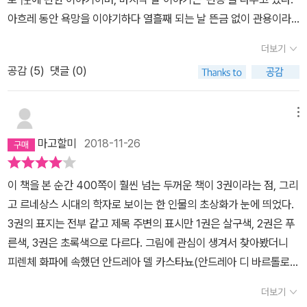
게 구분하기 힘들 만큼 뒤얽혀 있고 보상과 처벌도 공정하게만 이루
아흐레 동안 욕망을 이야기하다 열흘째 되는 날 뜬금 없이 관용이라
어지지는 않는 현실을 반영한 것이다. 또 『데카메론』에서는 도덕적·
니? 단테의 '단테 알리기에리의 기쁨의 노래(나는 '신곡'이라는 제목
종교적 원칙을 고수하는 인물이 고리타분하게 그려지며 원칙보다 자
더보기
을 싫어한다.)'가 '지옥'과 '연옥'에서 추악한 인간의 모습만을 다루다
신의 선택을 믿고 모험을 택하는 인물에게 골탕을 먹는 경우가 심심
공감 (
5
)
댓글 (0)
'천국'에서 가장 고귀한 인간의 영혼을 묘사한 것을 연상시킨다. 그러
찮게 등장한다. 성 축일을 지킨다는 구실로 욕구를 채워 주지 못하는
나 역시 보카치오가 이야기하려 했던 것은 이야기의 90%를 차지하
남편을 모른 체하고 자신을 납치한 해적을 남편으로 맞이하는 아내도
는 교훈이 아니라 인간의 평범한 욕망이 아닐까. 이 평범한 욕망은 수
메뉴
있다. 이는 육체적인 부분을 도외시하고 영혼의 구원만을 강조하던
천년간 변하지 않았으나, 사회 관습 또는 윤리의식에 따라 표출되는
중세적 가치에 정면으로 맞서는 것이며, 계급과 성의 굴레에서 벗어
마고할미
2018-11-26
것이 제한되기도 했다. 특히 인간의 모든 행위가 신에 귀속된 유럽 중
나 자신의 운명을 개척하는 근대적 인간의 탄생을 예견하는 것이다.
세에는 오죽했으랴. 한 여자와 두 남자의 동거를 다룬 에밀 졸라의 '목
『데카메론』의 성취는 이전 시대와의 확고한 단절에서 찾아야 할 것이
이 책을 본 순간 400쪽이 훨씬 넘는 두꺼운 책이 3권이라는 점, 그리
로주점'이 당시 상당히 문제작이었던것처럼 데카메론은 그 당시 교회
다. 『데카메론』의 인물들은 죽고 나서 다가올 저세상을 준비하는 것
고 르네상스 시대의 학자로 보이는 한 인물의 초상화가 눈에 띄었다.
에서 마땅찮게 생각하지 않았을까 생각된다. 수녀나 수도사들이 성생
에는 관심이 없다. 그보다 ‘지금 여기’의 현세에서 맞닥뜨린 난관을 극
3권의 표지는 전부 같고 제목 주변의 표시만 1권은 살구색, 2권은 푸
활을 탐닉하는 이야기라니 말이다. 또 이를 통해 시대의 변화를, 중세
복하고 성취감과 즐거움을 온몸으로 만끽하는 데 골몰한다. 『데카메
른색, 3권은 초록색으로 다르다. 그림에 관심이 생겨서 찾아봤더니
를 지나 근대가 가까워옴을 느낄 수 있다. 여담. '보카치오'하면 떠오
론』은 지극히 구체적이고 적나라한 우리 삶의 풍경을 돌아보게 만든
피렌체 화파에 속했던 안드레아 델 카스타뇨(안드레아 디 바르톨로
르는 것이 1990년대 성인비디오이다. 비디오 가게에는 '보카치오 19
다. (중략) 『데카메론』은 우리에게 결코 궁극의 이상과 전형적 이념을
디 바르질라, 1418~1457경)의 작품이라고 한다. 레그나이아에 있
92' 이런 식의 제목에 수영복을 입은 남녀가 나란히 서 있는 포스터를
더보기
제시하지 않는다. 『데카메론』에서 우리가 읽어 낼 수 있는 것은 궁극
는 빌라 카르두치로부터 주문받은 ‘남녀 명사들 연작’의 일부로, 총 아
종종 볼 수 있었다. 성인 남녀의 코믹하고 야한 이야기. 데카메론을 읽