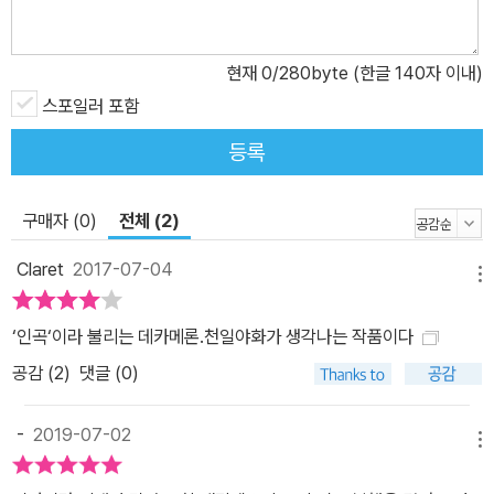
보카치오가 자필 원고에 직접 그린 삽화를 비롯한 여러 판본의 삽화,
『데카메론』에서 영감을 얻었거나 이야기의 한 장면을 연상시키는 동
현재
0
/280byte (한글 140자 이내)
시대 화가 보티첼리, 조토, 페셀리노 등의 명화 등을 63점 선별해 수
록했다. 비록 『데카메론』은 700여 년 전에 이탈리아 작가가 쓴 작품
스포일러 포함
이지만, 그 안에 담긴 내용은 오늘날 페스트와 맞먹는 혼돈의 시대를
등록
살고 있는 우리 독자들도 공감하며 읽을 만하다. 이제 우리 독자들이
물리적인 거리감 없이 『데카메론』의 참맛을 한국어로 충분히 느낄 수
구매자 (0)
전체 (2)
있게 된 것이다. ■ 폐허 위에서 그리는 인간 세상의 생기발랄한 천태
만상 1348년 페스트가 만연한 이탈리아 피렌체에서 팜피네아, 피암
Claret
2017-07-04
메뉴
메타, 필로메나, 에밀리아, 라우레타, 네이필레, 엘리사 등 지체 높은
젊은 부인 일곱 명과 디오네오, 필로스트라토, 판필로 등 귀족 청년 세
‘인곡‘이라 불리는 데카메론.천일야화가 생각나는 작품이다
명이 피에솔레 언덕의 아름다운 별장으로 피신한다. 그들은 매일 한
공감 (
2
)
댓글 (0)
명씩 돌아가면서 왕이 되어 이야기의 주제를 정한다. 그리고 수난일
을 제외한 열흘 동안 고난 끝에 행복을 얻는 이야기, 역경을 이겨 낸
-
2019-07-02
연인의 이야기, 재치로 위기를 모면한 이야기, 기발하게 상대를 조롱
메뉴
하는 이야기 등 각 날의 주제에 맞는 이야기 100편을 주고받는다. 이