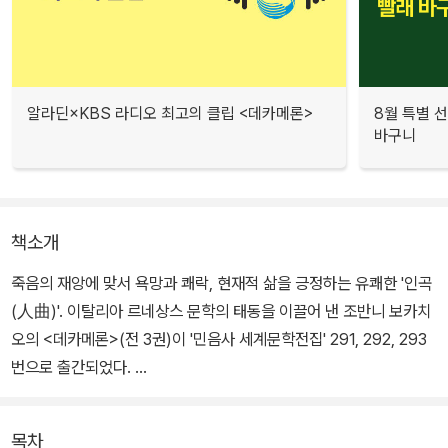
알라딘×KBS 라디오 최고의 클립 <데카메론>
8월 특별 선
바구니
책소개
죽음의 재앙에 맞서 욕망과 쾌락, 현재적 삶을 긍정하는 유쾌한 '인곡
(人曲)'. 이탈리아 르네상스 문학의 태동을 이끌어 낸 조반니 보카치
오의 <데카메론>(전 3권)이 '민음사 세계문학전집' 291, 292, 293
번으로 출간되었다.
보카치오는 중세에서 근대로 옮겨 가는 과도기의 급격한 변화들을 온
목차