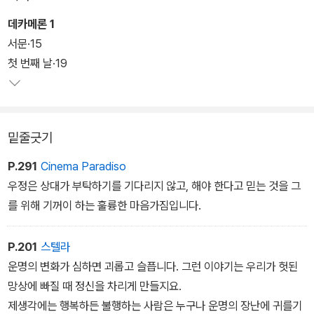
몸으로 겪어 냈으며, 당시 전 유럽을 휩쓴 페스트의 참상을 직접 목격
했다. 이를 통해 혼돈과 불안 속에서 절대적인 도덕과 신성함이 무너
데카메론 1
진 현실을 직시하고, 모든 인간이 자유롭게 자신의 욕망과 현세적 삶
서문·15
을 추구하는 근대적 세계관을 담은 걸작 <데카메론>을 탄생시켰다.
첫 번째 날·19
열 명의 젊은 남녀가 페스트를 피해 피렌체 교외로 가서 자연을 벗 삼
아 어울리며 다양한 주제 아래 열흘 동안 100편의 이야기를 주고받
밑줄긋기
는 내용으로, 중세적 이상론이나 도덕적 교훈을 엄숙하게 내세우는
대신 유쾌한 속어로 기발한 재치와 거침없는 욕망, 생동하는 삶의 진
P.291
Cinema Paradiso
면모를 숨김없이 드러내 보여 준다.
우정은 상대가 부탁하기를 기다리지 않고, 해야 한다고 믿는 것을 그
를 위해 기꺼이 하는 훌륭한 마음가짐입니다.
대담하고 파격적인 구성과 내용으로 당대 문인들에게는 냉대를 받았
지만 민중들의 사랑 속에서 널리 구전되었으며, 초서의 <캔터베리 이
P.201
스텔라
야기>와 셰익스피어의 작품들을 비롯한 후대의 수많은 고전들이 탄
운명의 변화가 심하면 괴롭고 슬픕니다. 그런 이야기는 우리가 헛된
생하는 데 큰 영향을 주었다.
망상에 빠질 때 정신을 차리게 만들지요.
제생각에는 행복하든 불행하는 사람은 누구나 운명의 장난에 귀를기