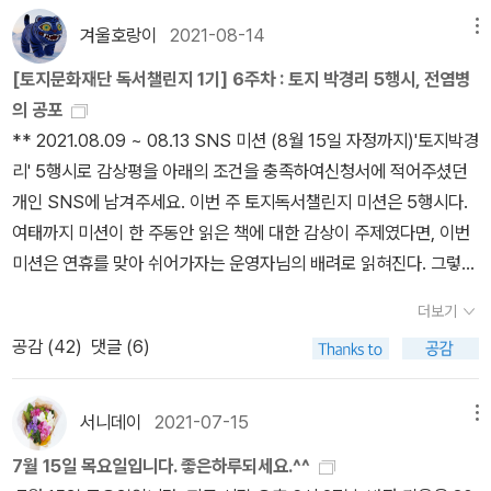
가 독자에게 직접 말을 거는 수법도 『신곡』 이래 이탈리아 문학에서
하는데 이 무렵 르네상스를 대표하는 인물로 여겨질 정도로 보카치오
겨울호랑이
2021-08-14
메뉴
흔히 사용되어 온 것이다. 당시 유행하던 기사 문학의 흔적이나 단테
의 위상이 대단했구나 하는 생각이 들었다. 사실 고등학교 때 이미 데
와 더불어 보카치오에게 큰 영향을 준 페트라르카의 표현과 청신체파
[토지문화재단 독서챌린지 1기] 6주차 : 토지 박경리 5행시, 전염병
카메론을 읽은 적이 있다. 그때도 청소년 필독 도서가 이렇게나 선정
의 문체도 작품 곳곳에서 찾아볼 수 있다. 그러나 보카치오는 여기서
의 공포
적일 수 있는지 깜짝 놀랐던 기억이 있었고, 비슷한 두께로 두 권의 책
한 발 더 나아간다. 이탈리아 속어를 쓴 것은 단테의 영향이지만, 보카
** 2021.08.09 ~ 08.13 SNS 미션 (8월 15일 자정까지)'토지박경
으로 되어 있어서 당연히 민음사 판도 두 권일 줄 알았는데 한 권이 더
치오는 운문이 아닌 산문으로 『데카메론』을 썼다. 라틴어로 된 운문
리' 5행시로 감상평을 아래의 조건을 충족하여신청서에 적어주셨던
있다고 하니 고등학교 때 읽었던 다른 출판사의 데카메론에서 빠졌던
이 수준 높은 문학으로 인정받던 시기에 민중의 언어와 민중의 표현
개인 SNS에 남겨주세요. 이번 주 토지독서챌린지 미션은 5행시다.
부분이 어떤 부분일까 하고 기억을 더듬어 찾아보는 재미가 있었다.
방식으로 작품을 쓴 것이다. 멍청한 사람을 두고 ‘숫양’ 혹은 ‘거위’라
여태까지 미션이 한 주동안 읽은 책에 대한 감상이 주제였다면, 이번
읽으면서 놀랐던 점은, 당연히 가공일 것이라고 생각했던 등장인물들
고 부르거나 말을 맺을 때 “이제 좀 아시겠어요?”라고 하거나 머리가
미션은 연휴를 맞아 쉬어가자는 운영자님의 배려로 읽혀진다. 그렇지
의 이름이 대부분 실제 보카치오가 살았던 시대에 있었던 인물이었다
나쁜 것을 두고 “소금이 좀 모자라다.”라고 하는 등 민중적인 어휘와
만, 뜻하지 않은(?) 이 미션은 다른 사람들과는 달리 시(詩) 감각이
는 점이다.서문 시작 전 보카치오가 직접 그린, 일곱 명의 여자와 세
더보기
관용구를 적절하게 활용해 이야기의 생동감과 사실적인 재미, 읽는
없는 내게는 상당한 부담으로 다가온다.... ㅜㅜ 결국 어찌어찌 만들
명의 남자가 둥글게 둘러 앉아 이야기를 나누고 있는 그림을 한참 바
공감 (
42
)
댓글 (6)
맛을 풍부하게 하고, 성인이나 학자들의 이름을 비틀어 탐욕과 거짓,
었지만, 부족한 것은 어쩔 수 없어서 참 공개하기가 꺼려진다. 부족한
라보았다. 어떤 우연한 일로 이러한 심상을 먼저 떠올리고, 그에 맞추
성적인 함의를 담아내는 것도 보카치오의 장기다. 작품 속에서 작가
5행시는 페이퍼 끝에서 확인하는 것으로 하고, 한 주 독서를 페이퍼
어서 페스트를 피해 지방으로 피신한 젊은이들의 열흘간의 이야기들
가 독자에게 직접적으로 말을 거는 경우에도 보통 작가의 존재는 숨
로 간단하게 마무리 짓는다. 콜레라는 인간이 유일한 숙주이지만, 동
을 생각해 낸 것일까? 그런데 그림은 이제부터 시작이었다. 매번의
서니데이
2021-07-15
메뉴
어 있게 마련이었는데, 보카치오는 작품 곳곳에 직접 등장하여 이야
물 숙주 없이도 인간의 몸 밖에서 살아남을 수 있는 바실루스에 감염
날의 시작마다 데 그레고리 출판사의 데카메론 삽화(1492) 가 나왔
7월 15일 목요일입니다. 좋은하루되세요.^^
기를 작가와 열 명의 화자, 그리고 그 각각의 에피소드 속에서 말을 하
될 때 발생한다. 오염된 식수를 통해 전염되며 내장 기관에 문제를 일
고, 책 곳곳에 무려 컬러로(!) 데카메론과 관련이 있는 그림이 나왔다.