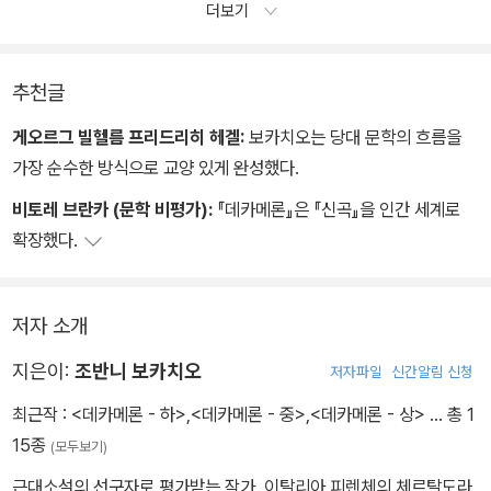
더보기
추천글
게오르그 빌헬름 프리드리히 헤겔:
보카치오는 당대 문학의 흐름을
가장 순수한 방식으로 교양 있게 완성했다.
비토레 브란카 (문학 비평가):
『데카메론』은 『신곡』을 인간 세계로
확장했다.
저자 소개
지은이:
조반니 보카치오
저자파일
신간알림 신청
최근작 :
<데카메론 - 하>
,
<데카메론 - 중>
,
<데카메론 - 상>
… 총 1
15종
(모두보기)
근대소설의 선구자로 평가받는 작가. 이탈리아 피렌체의 체르탈도라