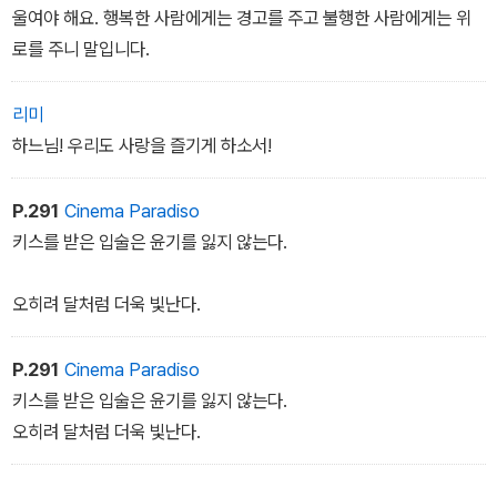
민음사에서 출간한 <데카메론>은 국내 이탈리아 문학 연구의 권위자
울여야 해요. 행복한 사람에게는 경고를 주고 불행한 사람에게는 위
인 박상진 교수가 심혈을 기울여 번역하고 풍부하게 주석을 단 이탈
로를 주니 말입니다.
리아어 완역본이며, 여러 판본의 삽화 및 관련 있는 동시대 명화들도
함께 수록했다. 국내 독자들이 그간의 중역본이나 축약본에서 느끼지
리미
못한 <데카메론>의 참맛을 깊이 경험할 수 있는 좋은 기회가 될 것이
하느님! 우리도 사랑을 즐기게 하소서!
다.
P.291
Cinema Paradiso
키스를 받은 입술은 윤기를 잃지 않는다.
오히려 달처럼 더욱 빛난다.
P.291
Cinema Paradiso
키스를 받은 입술은 윤기를 잃지 않는다.
오히려 달처럼 더욱 빛난다.