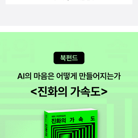
듯하다. 그녀는 <펄프 픽션>에서 브루스 윌리스(부치(?))의 여자친
치아에 유행하기 시작한 전염병이 등장하는데, 나는 단테 역시 베네
다섯 번째 이야기치마는 프란체스코 베르젤레시 씨에게 말을 한 필
구 역을 맡기도 했다. 위의 <채털리...>를 너무 저속하고 노골적이라
치아로 가던 길에, 혹은 베네치아에서 모기에 물려 말라리아에 걸렸
선물하고, 그 대가로 그의 아내와 대화해도 좋다는 허락을 받는다. 그
는 이유로 비난했던 나보코프의 <롤리타>는 어떤지. 작가는 이 소설
을 수 있겠다는 생각을 하면서 읽었다. 베네치아에 물이 많아서 그런
런데 여자가 침묵을 지키는 바람에 자신이 대신 대답을 한다. 이후 치
을 성애소설로 생각하지 않을 것이다. 또 실제로도 '성애' 장면이 많지
지 향후에 이곳으로 여행을 간다면 모기를 조심해야겠다는 생각을 하
마의 대답대로 일이 진행된다.세 번째 날 여섯 번째 이야기리차르도
않다. 그럴 수밖에 없는 것이 험버트는 롤리타를 사랑하지만 롤리타
면서 말이다. 이 소설의 주요 모티프는 노작가의 소년에 대한 동성애
미누톨로는 필리펠로 시기놀포의 아내를 사랑한다. 리차르도는 그녀
는 그렇지 않기 때문이다. 많이, 잘, 될 턱이 없지 않나. 마
적 집착(파이데라스티아, 소년애)이다. 작가 토마스 만의 동성애적 성
가 질투심이 많다는 얘기를 듣고 자기 아내가 다음 날 필리펠로와 목
땅히 성애소설이 아닌 다른 부류로도 얼마든지 읽을 수 있지만, 밀란
향과도 관련이 있다는 것도 나중에야 알고 보다 이해가 되었다. 소크
욕탕에서 만나기로 했다면서 그녀를 그리로 보낸다. 결국 자기 남편
쿤데라, <참을 수 없는 존재의 가벼움>도 떠올려 본다. 이 소설 자체
라테스와 파이드로스와의 ‘플라토닉’(동성애) 관계를 떠올려보면서
과 함께 있는 줄 알았던 여자는 리차르도와 함께 있었음을 알게 된다.
만 놓고 보면 철학-에세이 소설에 더 가까울 법하지만, 이후 쿤데라가
말이다. 이 소설에 등장하는 전염병은 작품의 주제와는 무관할지 모
세 번째 날 일곱 번째 이야기연인과 사이가 틀어진 테달도는 피렌체
쓸 소설(가령, <불멸>)에 비하면 성애 묘사가 정말 너무 많고 또 노골
르지만, 이야기를 끌고 가는 가장 주요한 장치 혹은 제한조건으로서
를 떠난다. 얼마 후에 순례자의 모습으로 돌아와 연인과 대화를 나누
적이다. 그럴 수밖에 없는 것이 토마스의 화두가 '바람/바람둥이'이니
기능한다고 이해된다. 또‘페스트’하면 곧바로 떠올릴 수 있는
면서 그녀가 자기 잘못을 인정하게 만든다. 그 후 살인 혐의를 받고 있
까. 서사적 바람둥이, 서정적 바람둥이 등등. 목록은 물론
작품이 카뮈의 《페스트》이다. 소설의 배경은 프랑스령이었던 알제리
던 그녀의 남편을 죽음에서 구한다. 그리고 남편과 자기 형제들을 중
좀 더 보충될 수 있을 법하다. 우리나라 소설 중에서 꼽으라면 아무래
서북부의 도시 오랑이다. 오랑 시는 카뮈가 27살에 파리에서 결혼하
재하고 이후로 조심스럽게 연인과 사랑을 즐긴다.세 번째 날 여덟 번
도 이효석의 작품 중에서 골라야 하지 않나 싶다. 단, '성애' 부분을 쏙
고 이듬해에 돌아와 교편을 잡았던 도시이기도 하다. 카뮈는 교편을
째 이야기페론도는 어떤 가루약을 먹고 나서 죽은 사람으로 땅속에
뺀, 그래서 항상 교과서에 실린 <메밀꽃 필 무렵>은 빼고 ^^;; 혹시 <
잡으면서 동시에 《페스트》를 준비하고 《이방인》을 출간했다. 도시에
묻힌다. 그 사이에 수도원장은 페론도의 아내와 즐거운 시간을 보내
동백꽃>도 넣어야 하나?^^;; 마지막 장면이 너무 '야하니' 원고를 쓰
어느 순간 쥐들이 나타나 피를 토하면서 죽어가는 것을 시작으로 도
며 그를 무덤에서 꺼내 지하실에 갖다 둔다. 그러고는 페론도가 연옥