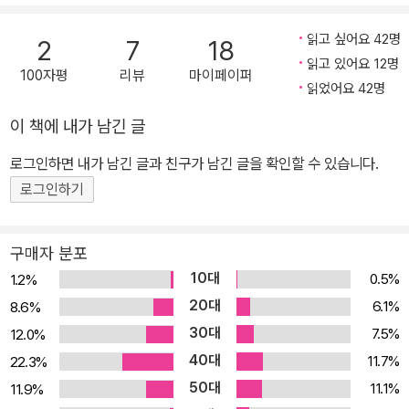
파격적인 구성과 내용으로 당대 문인들에게는 냉대를 받았지만 민중
들의 사랑 속에서 널리 구전되었으며, 초서의 『캔터베리 이야기』와
읽고 싶어요 42명
2
7
18
셰익스피어의 작품들을 비롯한 후대의 수많은 고전들이 탄생하는 데
읽고 있어요 12명
100자평
리뷰
마이페이퍼
큰 영향을 주었다. 민음사에서 출간한 『데카메론』은 국내 이탈리아
읽었어요 42명
문학 연구의 권위자인 박상진 교수가 심혈을 기울여 번역하고 풍부하
이 책에 내가 남긴 글
게 주석을 단 이탈리아어 완역본이며, 여러 판본의 삽화 및 관련 있는
로그인하면 내가 남긴 글과 친구가 남긴 글을 확인할 수 있습니다.
동시대 명화들도 함께 수록했다. 국내 독자들이 그간의 중역본이나
축약본에서 느끼지 못한 『데카메론』의 참맛을 깊이 경험할 수 있는
로그인하기
좋은 기회가 될 것이다. ■ 독보적인 이탈리아어 완역본, 작품의 깊이
를 더하는 풍부한 주석과 명화 수록 『데카메론』은 분량이 방대하고
구매자 분포
거침없는 표현이 자주 등장하며 전반적인 시대 상황이나 영향을 준
10대
0.5%
1.2%
작가들과의 관계에 대한 깊이 있는 이해를 요구하는 까닭에 그간 국
20대
6.1%
8.6%
내에서 제대로 된 완역본을 만나기 힘들었던 것이 사실이다. 국내에
30대
7.5%
12.0%
서 흔히 ‘청소년 추천 도서’와 동일시되는 고전이 야하면 안 된다는 인
40대
11.7%
22.3%
식 아래, 성적인 표현 이면의 재치와 생명력은 간과한 채 ‘야한 책’의
50대
11.1%
11.9%
이미지를 없애기 위해 축약하는 경우가 많았으며, 이마저도 중세 이