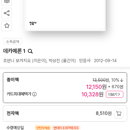
소득공제
데카메론 1
조반니 보카치오
(지은이),
박상진
(옮긴이)
민음사
2012-09-14
종이책
13,500
원,
10%
12,150
원
+ 670원
10,328
원
카드최대혜택가
더보기
전자책
8,510
원
수령예상일
양탄자배송
썬데이 EXPRESS