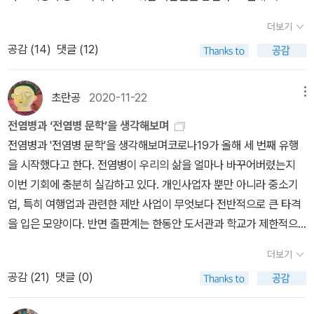
생활권이 됩니다. 아, 그렇구나, 하고 대충 생각하기에는 매일 1천명
러운 욕구와 기발한 재치를 높이 평가하는 것이다. 『데카메론』은 이
점령하고 방방곡곡을 바람같이 휩쓸며 지나가는 병균. 그들의 습격대
기체파렐로 씨는 거짓으로 고해성사를 하여 고명한 수도사를 속이고
우리의 저승사자인 그대가 나타났고 짐승처럼 우리들은 죽음의 쇠사
씩 확진자가 나오고 있어서, 금방 안심하기도 잘 되지 않고, 어쩐지 조
더보기
탈리아 속어로 쓴 대담한 산문체, 작가와 열 명의 화자 그리고 각 이야
상에는 신분의 높고 낮음이 없었다. 부자와 빈자의 구별이 없었다. 남
죽는다. 그는 살아서는 악질이었지만 죽어서는 성인으로 추앙되고 성
슬에 묶여버렸다. 우리가 만난다면 그대는 과연 무슨 말을 할 수 있겠
심스러워집니다만, 사회적거리두기 4단계 시행하고 오늘까지 벌서
기 속 주인공으로 이루어진 중층적 대화 구조, 육체적 욕망과 생명력,
공감 (
14
)
댓글 (12)
녀노소를 가리지도 않았다. 인심은 흉년의 유가 아니었다. 난리가 났
차펠레토라고 불린다.첫 번째 날 두 번째 이야기유대인 아브라함은
는가? 여전히 신에게 하소연이라도 하겠는가? 그럼 어느 신에게 말
4일째네요. 시간이 너무 잘 가요. 그것만 보고 사는 것도 아닐 것 같
자유로운 개인의 재능에 대한 관심이 높아지고 여성의 목소리가 커지
다면 피난이나 가지 하고 사람들은 절망했으며 희망을 미신에 걸어보
잔노토 디 치비니가 부추기는 바람에 로마 교황청에 간다. 거기서 성
인가? 또 기꺼이 무덤에라도 뛰어들 것인가? 아니면 오히려 미완성
은데, 어쩐지 이번주 들어서는 그것만 보고 사는 것 같다는 생각이 조
는 시대 변화의 반영 등 당시로서는 파격적인 요소들로 인해 당대 문
는 것밖에 도리가 없는 것이다. 참으로 도리가 없었던 것이다. _ 박경
직자들의 뷔페를 목격하고 파리로 돌아와 오히려 기독교인이 된다.첫
의 작품을 아쉬워하는 예술가들처럼 아직 살아있는 1300만의 생명
초란공
2020-11-22
메뉴
금씩 들 정도입니다. 잘 모르지만, 그런 것들이 있어요. 잘 모르지
인들에게는 외면당했지만, 오히려 민중들의 넘치는 사랑 속에 살아남
리, <토지 3>, p296/518 질병으로 인해 생기는 절망, 그리고 절망
번째 날 세 번째 이야기유대인 멜키세덱은 세 개의 반지에 관한 이야
에 대해 통탄이라도 할 텐가? 오~ 죽음의 화신이여 우리는 그대에게
만,... 하다가 어느 날에는 그게 어떤 것 같다고 생각이 들 때가 있어
전염병과 ‘전염병 문학’을 생각해보며
아 새 시대를 대변하는 선구적 작품이 되었다.
을 희망으로 바뀌려는 노력은 알베르 카뮈(Albert Camus, 1913 ~
기로 살라디노가 꾸민 위험에서 빠져나온다.첫 번째 날 네 번째 이야
결코 한 순간의 죽음을 바라지 않으며그 어느 누구보다도 오랫동안
요. 여름엔 아무도 모르는 사이에 볼록한 가려움을 남기고 가는 모기
전염병과 '전염병 문학'을 생각해보며코로나19가 올해 세 번째 유행
1960)의 <페스트 La Peste>에도 잘 표현된다. 천형(天刑)과도 같
기어느 수도사가 죄를 지어 엄벌을 받을 상황에 놓였는데, 같은 죄를
장수하기를 바란다. 단지 500만 년 동안만 불면으로 살아가기를 바
같은 것도 있고, 가끔 잊어버리고 지나간 다음에 앗, 하고 기억하는 지
을 시작했다고 한다. 전염병이 우리의 삶을 얼마나 바꾸어버렸는지
은 한 인간이 감당할 수 없는 시련에 좌절 후 희망을 품어보지만, 결국
저지른 수도원장을 교묘한 방법으로 궁지에 몰아넣어 처벌을 면한다.
랄 뿐이다. 그리고 가스실에서 숨져간 모든 이들의 신음과 비명소리
난 달의 적립금과 쿠폰 같은 것들도 있어요. 그러니까 좋은 것도 나쁜
이번 기회에 충분히 실감하고 있다. 개인사업자 뿐만 아니라 중소기
이를 운명으로 받아들이는 모습. 마치 죽음을 선고받은 환자의 모습
첫 번째 날 다섯 번째 이야기몬페라토 후작 부인은 암탉 요리에 우아
가 매일 밤 그대를 방문해 강한 위로를 해주기를 바랄 뿐이다. <<살
것도 그리고 안 왔으면 하는 것과 안 잊어버리면 더 좋았을 것들도 있
업, 특히 여행업과 관련한 제반 사업이 무엇보다 전반적으로 큰 타격
처럼 페스트가 퍼져가는 오랑의 시민들은 변해간다. 그때에 그들의
한 격언을 곁들여 프랑스 왕의 부질없는 욕정을 따끔하게 꼬집는다.
아남은 자의 아픔>>은 아우슈비츠 생존 작가 프리모 레비가 쓴 시들
습니다만, 어느 날에 좋았던 것을 떠올리고, 어느 날에는 안 좋은 것들
을 입은 모양이다. 반면 출판계는 한동안 도서관과 학교가 제한적으
용기와 의지, 그리고 인내의 붕괴는 너무도 갑작스러워서 그들 스스
첫 번째 날 여섯 번째 이야기어느 꾀 많은 사람이 교묘한 말로 성직자
을 제주 4.3 사건의 진실을 폭로한 장시 <한라산>의 저자 이산하가
을 떠올립니다. 그런 것들은 늘 달라서, 언제와 언제는 어떤 것을 해야
로 운영을 해서 그런지 대체로 잘 버티고 있는 업종에 속한다 한다. 물
로 영원히 그 수렁에서 다시 기어 나올 수 없을 것처럼 보였다. 그래서
들의 비뚤어진 위선을 폭로한다. 첫 번째 날 일곱 번째 이야기베르가
편역한 시집이다. 이 시집은 얼마 전 율별엠제이님의 읽은 책을 통해
더보기
지, 하고 정하는 것도 아니고, 그냥 지나고 나서 알게 되는 것들 같아
론 작은 출판사 입장에서는 언제는 넘어야할 도전이 있긴 하겠지만
그들은 스스로가 자유로워질 시기를 결코 생각지 않고, 이제는 더는
미노는 갑자기 탐욕스러워진 카네 델라 스칼라를 프리맛소와 클뤼니
알게 되었다. 이제야 안 것이 적잖이 아쉽다. 나는 프리모 레비의 <<
공감 (
21
)
댓글 (0)
요. 모기는 잡으면 되고, 쿠폰은 다시 받으면 됩니다. 하지만, 지나고
말이다. 올해 팬데믹 일 년이 다 되어 가고 있지만, 역사적으로 여러
미래를 바라보지도 않으며, 말하자면 늘 두 눈을 내리깔려고 무척 애
수도원장의 이야기에 비유해 나무란다.첫 번째 날 여덟 번째 이야기
이것이 인간인가>>를 몇 년 전 읽다 내려놓았다. 그가 겪은 참혹한
나서 생각하면 그보다 더 많은 것들이 생각나네요. 오늘도 확진자 숫
전염병이 최소 2년 정도는 지속되며 사람들의 삶에 영향을 준 것을
쓰고 있었다.(p134)... 이와 같이 그들은 아무 소용도 없는 기억을 간
굴리엘보 보르시에레는 탐욕스러운 에르미노 데 그리말디 씨를 재치
현실을 대면하기 힘들어서라기보다는 그저 책이 잘 읽히지 않아 책장