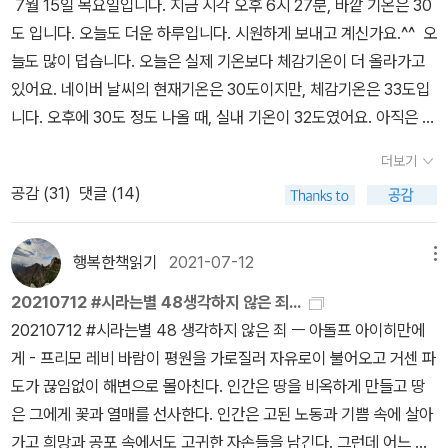
7월 15일 목요일입니다. 지금 시각 오후 6시 27분, 바깥 기온은 30
는 인물들로 이루어진 중층적 대화 구조로 엮어 나간다. 이러한 독특
으키고 탈수 증세를 초래한다. 초기의 콜레라는 건강한 성인의 치사
이 그림이 책의 내용을 이해하는데 도움이 많이 되었는데, 예를 들어
도 입니다. 오늘도 더운 하루입니다. 시원하게 보내고 계신가요.^^ 오
한 이야기 구조는 훗날 초서가 『캔터베리 이야기』를 창작하는 데 직
율이 50퍼센트 정도였는데, 어린이와 노인은 더 높았다. 이 질병은
서 집과 집 사이에 널빤지를 걸쳐 놓은 변소에 대한 설명이 이해가 잘
늘도 많이 덥습니다. 오늘은 실제 기온보다 체감기온이 더 올라가고
접적인 영향을 주었으며, 셰익스피어를 비롯한 후대의 많은 작가들에
갠지스강의 하류 지역에 오래전부터 존재해 왔고, 19세기 초에 전 세
되지 않았는데, 그림을 보니 단박에 이해가 되었다.첫 번째 날데카메
있어요. 네이버 날씨의 현재기온은 30도이지만, 체감기온은 33도입
게 많은 영감을 제공했다. 『데카메론』은 내용적으로도 유례없이 파격
계로 퍼졌다. _ 클라이브 폰팅, <클라이브 폰팅의 녹색세계사> , p27
론의 첫 번째 날이 시작된다.먼저 작가가 나서서 뒤에 나오는 사람들
니다. 오후에 30도 정도 나올 때, 실내 기온이 32도였어요. 아직은 그
적이고 대담하다. 중세 성직자들의 타락을 바라보는 관점에 있어서도
4/534 '그 뱅은 걸리기만 하믄 죽는다!' 빙 둘러싸고 있던 사람의 울
이 무슨 이유로 함께 모여 이야기를 나누게 되었는지 설명한 다음, 팜
냥 그냥 더워도 조금은 버틸 수 있어, 지만, 다음 주에 장마가 짧게 끝
단테가 이들을 강도 높게 비판하고 경고를 보낸 데 반해, 보카치오는
타리는 무너진다. 불거져 나온 두 눈, 관골과 코만 댕그랗게 솟아오른
피네아가 인도하는 대로 각자 원하는 이야기를 들려준다.첫 번째 날
더보기
나고 나면 그 때는 지금보다 더 폭염시기가 이어질 것 같다는 것이 걱
이들의 행태를 가벼운 수다나 조롱거리로 여긴다. 예컨대 성물을 내
해골, 김서방의 그런 모습은 순간 이들에게 다른 뜻으로 비쳤다. 암담
에서 작가의 말이 길게 이어지는데, 당시 유행했던 페스트로 인해 도
공감 (
31
)
댓글 (14)
정입니다. 지금 일어나는 일들 보다도, 가끔은 아직 오지 않은 것들이
놓아야 할 자리에 아무것도 아닌 숯 덩어리를 내놓게 된 위기 상황에
하고 침울하고 슬펐던 눈빛은 일제히 공포로 변했다... 집안의 일상은
시가 어떻게 망가지는지 생생하게 그려내고 있다. 유럽 전체 인구의
더 걱정될 때가 있어요. 이미 온 것들이란, 그 걱정을 시작으로 하나
서도 그것이 성인의 시신이 타고 남은 재라고 하며 순진한 사람들을
무너졌다. 마을의 일상은 무너졌다. 불안과 공포는 시시각각 검은 구
1/3이 희생되었다는 것은, 예전에 세계사 시간에는 그렇구나 하고 넘
둘 작은 블록이 올라가 있는 것 같은 기분이고요. 그러니까 실제 불안
행복한책읽기
2021-07-12
메뉴
속이는 수도사의 이야기를 들려주며, 그의 종교적 타락을 비난하는
름같이 마을을, 최참판댁을 엄습해오고 있었다. _ 박경리, <토지 3>,
어갔는데, 지금 시점에서는 그게 어떤 의미인지 알고 나니 소름이 끼
과 걱정의 총량은 현재가 더 많겠지만, 그 현재의 에너지가 다시 다음
대신 위기를 넘기는 순간적인 기지를 칭찬하고 즐거운 이야깃거리로
p260/518 <토지 3>에서 갑작스럽게 닥친 호열자(콜레라)는 평산
친다. 아침에 같이 식사를 했던 내 가족과 동료와 친구가 이미 그날 저
20210712 #시라는별 48생각하지 않은 죄...
으로 이전되는 것과 비슷하다고 해도 될까요. 날은 덥고, 금방 설명은
만든다. 정부와 사랑을 나누다 남편에게 들킨 부인이 사형을 당할 위
리를 덮치고 여러 사람이 죽어나가면서 사신(死神)의 불길한 기운이
녁에는 죽은 사람이 되어버리는 무서운 상황. 도덕도 윤리도 땅에 떨
20210712 #시라는별 48 생각하지 않은 죄 ㅡ 아돌프 아이히만에
되지 않고, 그렇습니다만, 요즘 그렇게 마음 편한 시기는 아니니까, 다
기에 처하고도 오히려 판사 앞에서 법의 부당함과 남편의 무능함을
온 마을에 퍼져 나갔다. 성별, 나이, 신분고하에 관계없이 모두가 평등
어지고 하루하루를 마치 내일이 없는 것처럼 즐기는 사람이 넘쳐나는
게 - 프리모 레비 바람이 평원을 가로질러 자유로이 불어오고 거센 파
들 조심하고 잘 지나가는 것이 정말 중요해졌습니다. 오늘도 조금 전
지적해 무사히 풀려날뿐더러 법까지 고치게 만드는 이야기도 있다.
하게 호열자의 파도에 쓸려가면서 마을의 분위기는 바뀌게 된다. 파
무법천지의 상황. 자세히는 모르지만 제 1, 2차 세계 대전 후 유럽의
도가 끊임없이 해변으로 몰아친다. 인간은 땅을 비옥하게 만들고 땅
에 긴급재난문자가 왔는데, 확진자가 다수 발생했다는 내용이었어요.
앞서 말한 것처럼 중세적 가치가 무너지고 선악의 구분이 무의미해지
국이 시작되었다. 병이 그런 방어를 겁낼 리는 없다. 보이지 않는 무서
지성인들이 문명의 몰락을 보고 절망했다는 이야기를 들었는데 아마
은 그에게 꽃과 열매를 선사한다. 인간은 고된 노동과 기쁨 속에 살아
우리 구는 아니고 옆의 구에서 보낸 거예요. 그러니 구는 달라도 같은
는 시대 현실을 정확히 간파하고 새로운 시대에 맞게 인간의 자연스
운 형상으로 들리지 않는 함성을 지르면서 골목을 점령하고 마을을
이 때의 유럽 상황도 비슷하지 않았나 싶다. 첫 번째 날 첫 번째 이야
가고 희망과 공포 속에서도 고귀한 자손들을 남긴다. 그런데 어느 날