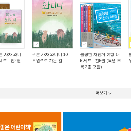
푸른 사자 와니
푸른 사자 와니니 10
-
불량한 자전거 여행 1~
 세트 - 전2권
초원으로 가는 길
5 세트 - 전5권 (특별 부
록 2종 포함)
더보기