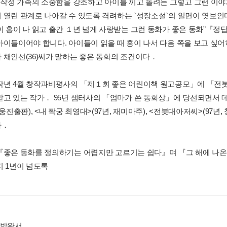
 무작정 가족의 소중함을 강조하고 아이를 끼고 돌려는 그렇고 그런 이야
 열린 관계로 나아갈 수 있도록 격려하는 `성장소설`의 일면이 엿보인
이 흥이 나 읽고 출간 １년 넘게 사랑받는 그런 동화가 좋은 동화”『정
아이들이어야 합니다. 아이들이 읽을 때 흥이 나서 다음 쪽을 보고 싶
 채인선(36)씨가 말하는 좋은 동화의 조건이다．
작년 4월 창작과비평사의 「제１회 좋은 어린이책 원고공모」에 「전봇
받고 있는 작가． 95년 샘터사의 「엄마가 쓴 동화상」에 당선되면서 
 웅진출판), <내 짝궁 최영대>(97년, 재미마주), <전봇대아저씨>(97년
다．
『좋은 동화를 정의하기는 어렵지만 고르기는 쉽다』며 『그 해에 나온 
지 1년이 넘도록
 박완서