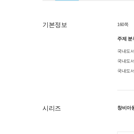
기본정보
160쪽
주제 분
국내도
국내도
국내도
시리즈
창비아