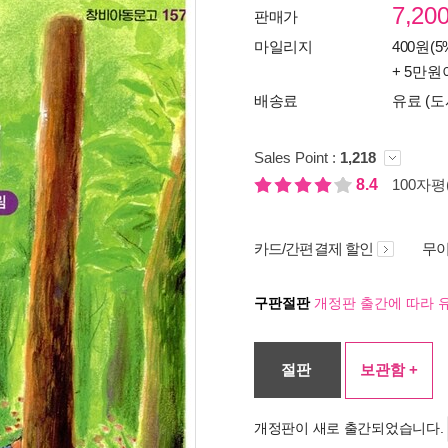
7,20
판매가
마일리지
400원(5
+ 5만원
배송료
유료 (도
Sales Point :
1,218
8.4
100자평(
카드/간편결제 할인
무이
구판절판
개정판 출간에 따라 
절판
보관함 +
개정판이 새로 출간되었습니다.