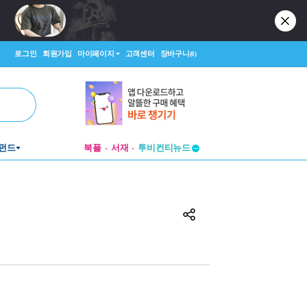
로그인
회원가입
마이페이지
고객센터
장바구니
(0)
투비컨티뉴드
펀드
북플
서재
창작플랫폼
투비컨티뉴드