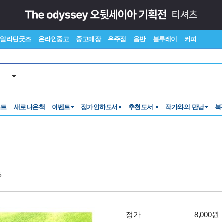
알라딘굿즈
온라인중고
중고매장
우주점
음반
블루레이
커피
서
스트
새로나온책
이벤트
정가인하도서
추천도서
작가와의 만남
북
5
정가
8,000원