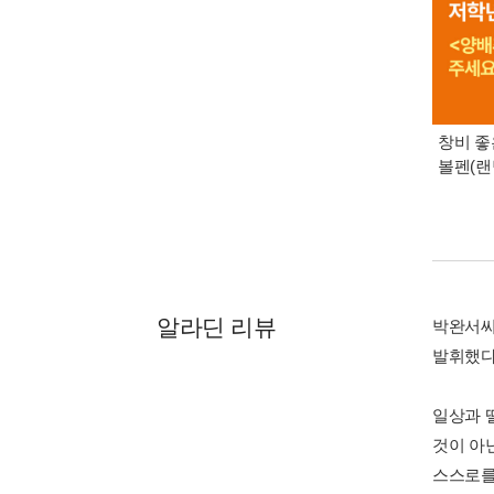
창비 좋
볼펜(랜
알라딘 리뷰
박완서씨
발휘했다
일상과 
것이 아
스스로를