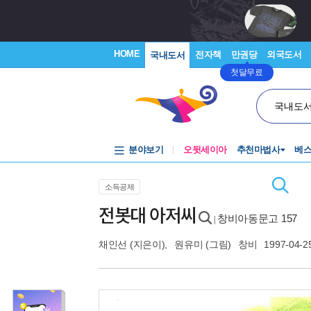
HOME
전자책
만권당
외국도서
국내도서
첫달무료
국내도
분야보기
오뒷세이아
추천마법사
베
소득공제
전봇대 아저씨
창비아동문고 157
|
채인선
(지은이),
원유미
(그림)
창비
1997-04-2