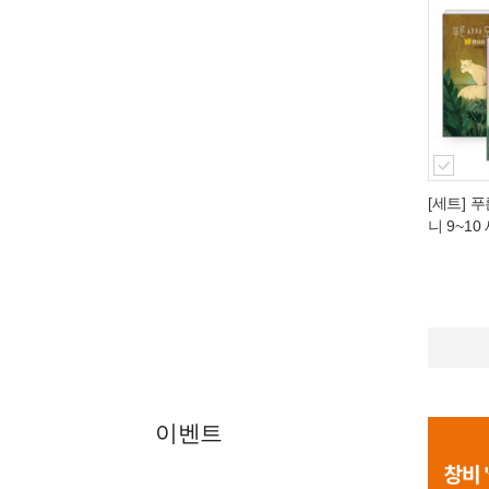
[세트] 
니 9~10
이벤트