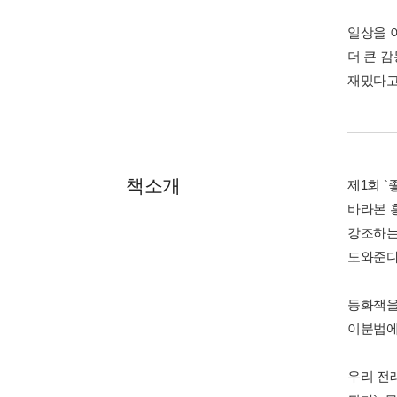
일상을 
더 큰 
재밌다고 
책소개
제1회 
바라본 
강조하는
도와준다
동화책을 
이분법에
우리 전