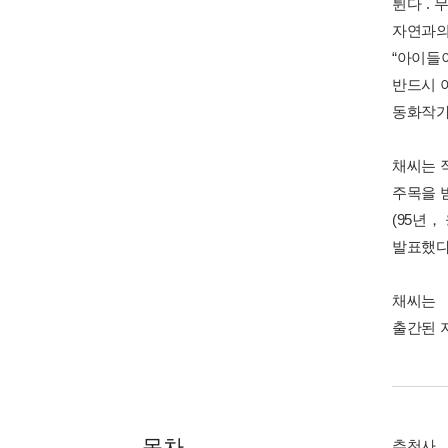
튄다`.
자연과의
“아이들
반드시 
동화작가
채씨는 
주목을 
(95년，
발표했
채씨는 
출간된 
목차
추천사_