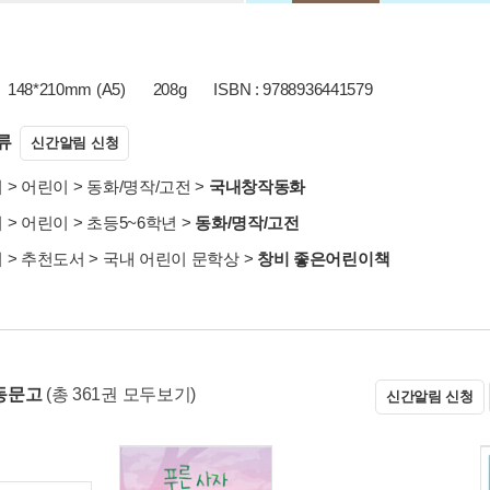
148*210mm (A5)
208g
ISBN : 9788936441579
류
신간알림 신청
서
>
어린이
>
동화/명작/고전
>
국내창작동화
서
>
어린이
>
초등5~6학년
>
동화/명작/고전
서
>
추천도서
>
국내 어린이 문학상
>
창비 좋은어린이책
동문고
(총 361권 모두보기)
신간알림 신청