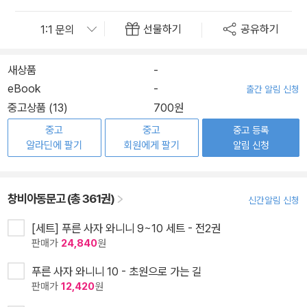
선물하기
공유하기
새상품
-
eBook
-
출간 알림 신청
중고상품 (13)
700원
중고
중고
중고 등록
알라딘에 팔기
회원에게 팔기
알림 신청
창비아동문고 (총 361권)
신간알림 신청
[세트] 푸른 사자 와니니 9~10 세트 - 전2권
판매가
24,840
원
푸른 사자 와니니 10 - 초원으로 가는 길
판매가
12,420
원