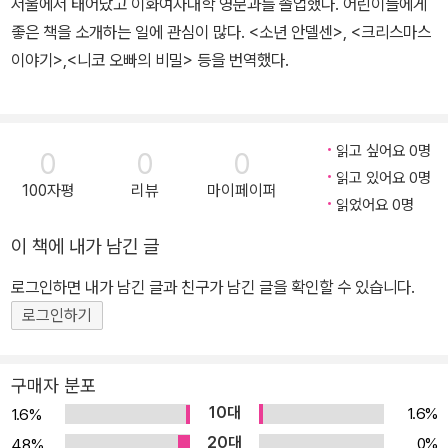
서울에서 태어났고 이화여자대학 영문과를 졸업했다. 어린이들에게
좋은 책을 소개하는 일에 관심이 많다. <소년 안델센>, <크리스마스
이야기>,<니코 오빠의 비밀> 등을 번역했다.
읽고 싶어요 0명
0
0
0
읽고 있어요 0명
100자평
리뷰
마이페이퍼
읽었어요 0명
이 책에 내가 남긴 글
로그인하면 내가 남긴 글과 친구가 남긴 글을 확인할 수 있습니다.
로그인하기
구매자 분포
10대
1.6%
1.6%
20대
0%
4.8%