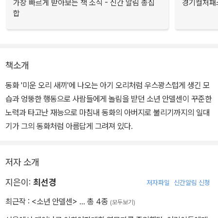
가장 빠르게 받아보는 책 소식 - 신간 알림 총집
경기컬처패스
합
책소개
동화 '미운 오리 새끼'에 나오는 아기 오리처럼 우스꽝스럽게 생긴 모
습과 엉뚱한 행동으로 사람들에게 놀림을 받던 소년 안델센이 꾸준한
노력과 타고난 재능으로 마침내 동화의 아버지로 불리기까지의 일대
기가 그의 동화처럼 아름답게 그려져 있다.
저자 소개
지은이:
최선경
저자파일
신간알림 신청
최근작 :
<소년 안델센>
… 총 4종
(모두보기)