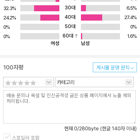
30대
6.5%
32.3%
40대
27.4%
24.2%
50대
0%
0%
60대
1.6%
0%
여성
남성
100자평
게시물 운영 원칙
카테고리
현재
0
/280byte (한글 140자 이내)
스포일러 포함