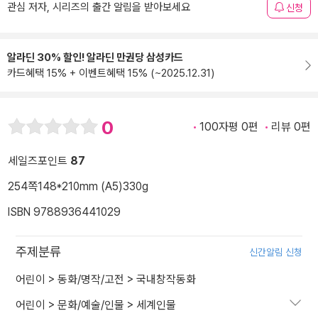
관심 저자, 시리즈의 출간 알림을 받아보세요
신청
알라딘 30% 할인! 알라딘 만권당 삼성카드
카드혜택 15% + 이벤트혜택 15% (~2025.12.31)
0
100자평 0편
리뷰 0편
세일즈포인트
87
254쪽
148*210mm (A5)
330g
ISBN 9788936441029
주제분류
신간알림 신청
어린이
>
동화/명작/고전
>
국내창작동화
어린이
>
문화/예술/인물
>
세계인물